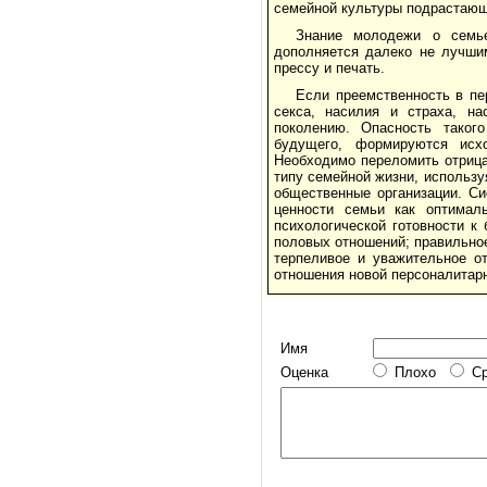
семейной культуры подрастающ
Знание молодежи о семье
дополняется далеко не лучшим
прессу и печать.
Если преемственность в пе
секса, насилия и страха, н
поколению. Опасность таког
будущего, формируются исх
Необходимо переломить отрица
типу семейной жизни, использу
общественные организации. Си
ценности семьи как оптимал
психологической готовности к
половых отношений; правильно
терпеливое и уважительное от
отношения новой персоналитар
Имя
Оценка
Плохо
С