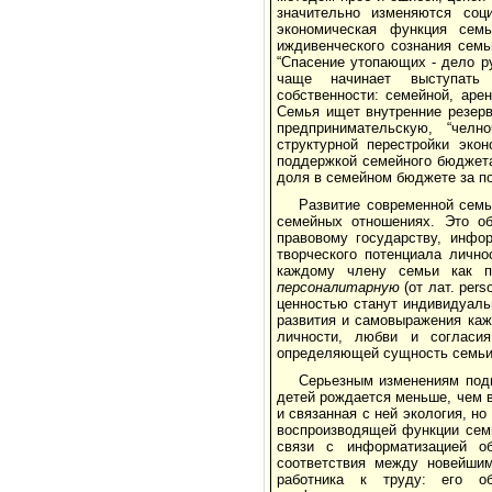
значительно изменяются соц
экономическая функция семь
иждивенческого сознания семь
“Спасение утопающих - дело р
чаще начинает выступать х
собственности: семейной, аре
Семья ищет внутренние резерв
предпринимательскую, “челн
структурной перестройки эко
поддержкой семейного бюджета
доля в семейном бюджете за по
Развитие современной семь
семейных отношениях. Это об
правовому государству, инфо
творческого потенциала лично
каждому члену семьи как п
персоналитарную
(от лат. per
ценностью станут индивидуальн
развития и самовыражения каж
личности, любви и согласи
определяющей сущность семьи
Серьезным изменениям под
детей рождается меньше, чем в
и связанная с ней экология, н
воспроизводящей функции сем
связи с информатизацией об
соответствия между новейшим
работника к труду: его об