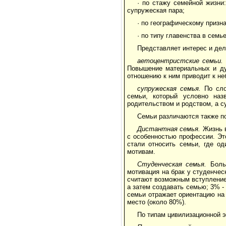
· по стажу семейной жизни
супружеская пара;
· по географическому призна
· по типу главенства в семь
Представляет интерес и дел
аетоцентристские семьи.
Повышение материальных и ду
отношению к ним приводит к н
супружеская семья.
По сло
семьи, который условно наз
родительством и родством, а с
Семьи различаются также п
Дистантная семья.
Жизнь в
с особенностью профессии. Эт
стали относить семьи, где о
мотивам.
Студенческая семья.
Боль
мотивация на брак у студенче
считают возможным вступление 
а затем создавать семью; 3% -
семьи отражает ориентацию на
место (около 80%).
По типам цивилизационной 