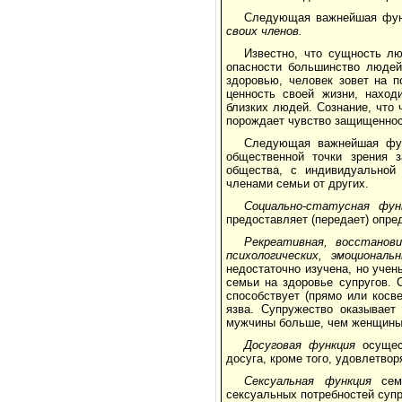
Следующая важнейшая фун
своих членов.
Известно, что сущность лю
опасности большинство людей
здоровью, человек зовет на 
ценность своей жизни, наход
близких людей. Сознание, что ч
порождает чувство защищеннос
Следующая важнейшая фу
общественной точки зрения 
общества, с индивидуальной 
членами семьи от других.
Социально-статусная фу
предоставляет (передает) опре
Рекреативная, восстанов
психологических, эмоционал
недостаточно изучена, но уче
семьи на здоровье супругов. 
способствует (прямо или косве
язва. Супружество оказывает
мужчины больше, чем женщины.
Досуговая функция
осущес
досуга, кроме того, удовлетво
Сексуальная функция
се
сексуальных потребностей супр