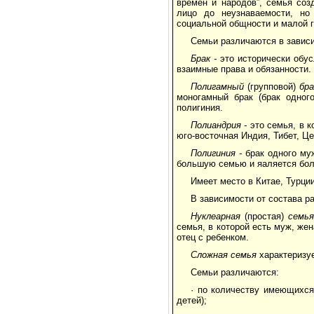
времен и народов”, семья соз
лицо до неузнаваемости, но
социальной общности и малой 
Семьи различаются в завис
Брак -
это исторически обу
взаимные права и обязанности.
Полигамный
(групповой)
бра
моногамный брак (брак одног
полигиния.
Полиандрия -
это семья, в 
юго-восточная Индия, Тибет, Ц
Полигиния -
брак одного му
большую семью и яаляется бол
Имеет место в Китае, Турци
В зависимости от состава р
Нуклеарная
(простая)
семь
семья, в которой есть муж, жен
отец с ребенком.
Сложная семья
характеризу
Семьи различаются:
· по количеству имеющихся
детей);