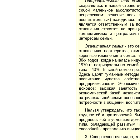
Патриархальный тип се
сохранялись в нашей стране д
собой маленькое абсолютистс
непререкаем: решение всех в
воспитательных) находилось т
является ответственным за п
отношения строятся на принц
коллективизма и централизма
интересам семьи.
Эгалитарная семья -
это с
отношениях партнерства, отм
коренные изменения в семье: 
30-х годов, когда началась инд
1970 гг. патриархальных семей
типа - 40%. В такой семье при
Здесь царят гуманные методы 
воспитании чувства собстве
предприимчивости. Экономиче
доходов: высокая занятост
экономической базой независ
патриархальной семье основной
потребности в общении, воспит
Нельзя утверждать, что та
трудностей и противоречий. Вм
предпосылкой и условием демо
типа, обладающей развитым ч
способной к проявлению инициа
3. Совершенно очевидно, чт