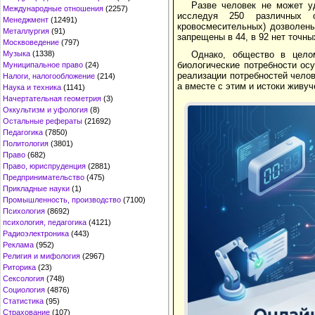
Разве человек не может у
Международные отношения
(2257)
исследуя 250 различных 
Менеджмент
(12491)
кровосмесительных) дозволен
Металлургия
(91)
запрещены в 44, в 92 нет точны
Москвоведение
(797)
Однако, общество в цело
Музыка
(1338)
биологические потребности ос
Муниципальное право
(24)
реализации потребностей челов
Налоги, налогообложение
(214)
а вместе с этим и истоки живуч
Наука и техника
(1141)
Начертательная геометрия
(3)
Оккультизм и уфология
(8)
Остальные рефераты
(21692)
Педагогика
(7850)
Политология
(3801)
Право
(682)
Право, юриспруденция
(2881)
Предпринимательство
(475)
Прикладные науки
(1)
Промышленность, производство
(7100)
Психология
(8692)
психология, педагогика
(4121)
Радиоэлектроника
(443)
Реклама
(952)
Религия и мифология
(2967)
Риторика
(23)
Сексология
(748)
Социология
(4876)
Статистика
(95)
Страхование
(107)