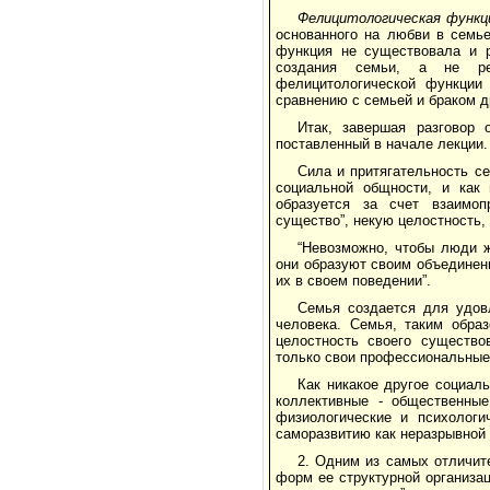
Фелицитологическая функ
основанного на любви в семье
функция не существовала и р
создания семьи, а не ре
фелицитологической функции
сравнению с семьей и браком д
Итак, завершая разговор 
поставленный в начале лекции.
Сила и притягательность с
социальной общности, и как 
образуется за счет взаимоп
существо”, некую целостность,
“Невозможно, чтобы люди ж
они образуют своим объединени
их в своем поведении”.
Семья создается для удов
человека. Семья, таким обра
целостность своего существо
только свои профессиональные
Как никакое другое социал
коллективные - общественные
физиологические и психологи
саморазвитию как неразрывной 
2. Одним из самых отличит
форм ее структурной организа