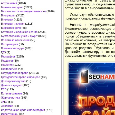
физиологические и сексуаль
Астрономия
(4814)
существования; 3) социальные
Банковское дело
(5227)
потребности в самореализации.
Безопасность жизнедеятельности
(2616)
Используя объяснительные 
Биографии
(3423)
природе и
социальных функция
Биология
(4214)
Биология и химия
(1518)
Начнем с
репродуктивн
Биржевое дело
(68)
биологическое воспроизводст
Ботаника и сельское хоз-во
(2836)
основе - удовлетворение физи
Бухгалтерский учет и аудит
(8269)
полов объединяться в семейн
базисное основание, на которо
Валютные отношения
(50)
По мощности воздействия на с
Ветеринария
(50)
кровное родство. “Мужчина и
Военная кафедра
(762)
Дюркгейм анализирует отно
ГДЗ
(2)
сексуальными функциями, оно п
География
(5275)
Геодезия
(30)
Геология
(1222)
Геополитика
(43)
Государство и право
(20403)
Гражданское право и процесс
(465)
Делопроизводство
(19)
Деньги и кредит
(108)
ЕГЭ
(173)
Естествознание
(96)
Журналистика
(899)
ЗНО
(54)
Зоология
(34)
Издательское дело и полиграфия
(476)
Инвестиции
(106)