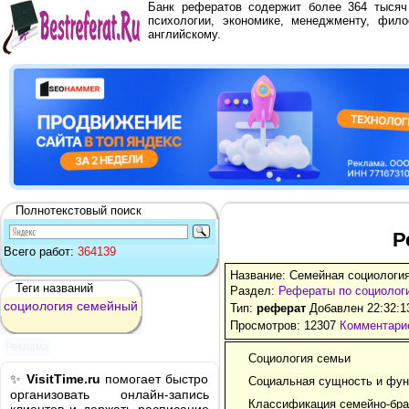
Банк рефератов содержит более 364 тыся
психологии, экономике, менеджменту, фило
английскому.
Полнотекстовый поиск
Р
Всего работ:
364139
Название: Семейная социологи
Теги названий
Раздел:
Рефераты по социолог
социология
семейный
Тип:
реферат
Добавлен 22:32:1
Просмотров: 12307
Комментарие
Реклама
Социология семьи
✨
VisitTime.ru
помогает быстро
Социальная сущность и фун
организовать онлайн-запись
Классификация семейно-бра