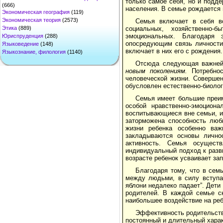
только самое себя, но и подд
(666)
населения. В семье рождается 
Экономическая география
(119)
Экономическая теория
(2573)
Семья включает в себя в
Этика
(889)
социальных, хозяйственно-
эмоциональных. Благодаря 
Юриспруденция
(288)
опосредующим связь личности
Языковедение
(148)
включает в них его с рождения.
Языкознание, филология
(1140)
Отсюда следующая важней
новым поколениям.
Потребно
человеческой жизни. Совершен
обусловлен естественно-биоло
Семья имеет большие преим
особой нравственно-эмоциона
воспитывающиеся вне семьи, и
заторможена способность люб
жизни ребенка особенно важ
закладываются основы личнос
активность. Семья осущест
индивидуальный подход к разви
возрасте ребенок усваивает за
Благодаря тому, что в сем
между людьми, в силу вступ
яблони недалеко падает”. Дети
родителей. В каждой семье с
наибольшее воздействие на реб
Эффективность родительства
постоянный и длительный харак