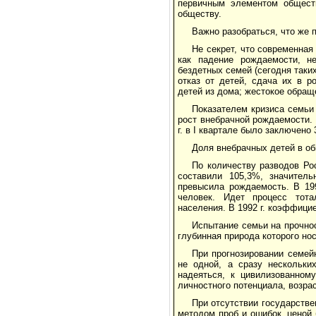
первичным элементом обществ
обществу.
Важно разобраться, что же 
Не секрет, что современная
как падение рождаемости, не
бездетных семей (сегодня таки
отказ от детей, сдача их в р
детей из дома; жестокое обращ
Показателем кризиса семьи
рост внебрачной рождаемости. 
г. в I квартале было заключено 3
Доля внебрачных детей в об
По количеству разводов Ро
составили 105,3%, значитель
превысила рождаемость. В 199
человек. Идет процесс тота
населения. В 1992 г. коэффициент
Испытание семьи на прочно
глубинная природа которого но
При прогнозировании семей
не одной, а сразу нескольки
надеяться, к цивилизованном
личностного потенциала, возр
При отсутствии государств
методом проб и ошибок, ценой