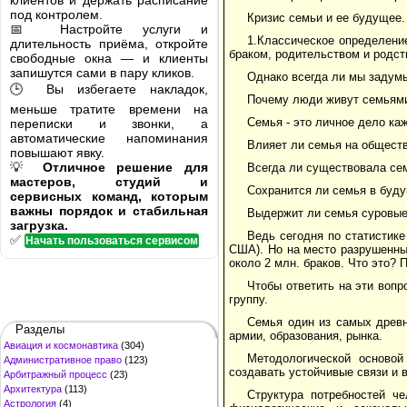
клиентов и держать расписание
под контролем.
Кризис семьи и ее будущее.
📅 Настройте услуги и
1.Классическое определени
длительность приёма, откройте
браком, родительством и родс
свободные окна — и клиенты
запишутся сами в пару кликов.
Однако всегда ли мы задум
🕒 Вы избегаете накладок,
Почему люди живут семьям
меньше тратите времени на
Семья - это личное дело ка
переписки и звонки, а
автоматические напоминания
Влияет ли семья на обществ
повышают явку.
💡
Отличное решение для
Всегда ли существовала се
мастеров, студий и
Сохранится ли семья в буд
сервисных команд, которым
важны порядок и стабильная
Выдержит ли семья суровые
загрузка.
Ведь сегодня по статистике
✅
Начать пользоваться сервисом
США). Но на место разрушенны
около 2 млн. браков. Что это?
Чтобы ответить на эти воп
группу.
Семья один из самых древн
Разделы
армии, образования, рынка.
Авиация и космонавтика
(304)
Методологической осново
Административное право
(123)
создавать устойчивые связи и 
Арбитражный процесс
(23)
Архитектура
(113)
Структура потребностей че
Астрология
(4)