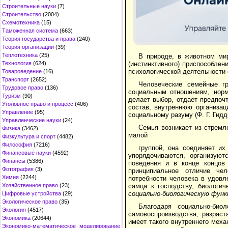
Строительные науки
(7)
Строительство
(2004)
Схемотехника
(15)
Таможенная система
(663)
Теория государства и права
(240)
Теория организации
(39)
Теплотехника
(25)
В природе, в животном ми
Технология
(624)
(инстинктивного) приспособлен
психологической деятельности 
Товароведение
(16)
Транспорт
(2652)
Человеческие семейные г
Трудовое право
(136)
социальным отношениям, норм
Туризм
(90)
делает выбор, отдает предпоч
Уголовное право и процесс
(406)
состав, внутреннюю организац
Управление
(95)
социальному разуму (Ф. Г. Гидд
Управленческие науки
(24)
Семья возникает из стремл
Физика
(3462)
малой
Физкультура и спорт
(4482)
Философия
(7216)
группой, она соединяет и
Финансовые науки
(4592)
упорядочиваются, организуют
Финансы
(5386)
поведения и в конце концов 
Фотография
(3)
принципиальное отличие чел
Химия
(2244)
потребности человека в удовл
Хозяйственное право
(23)
самца к господству, биологич
социально-биологическую фун
Цифровые устройства
(29)
Экологическое право
(35)
Благодаря социально-био
Экология
(4517)
самовоспроизводства, разраст
Экономика
(20644)
имеет такого внутреннего мех
Экономико-математическое моделирование