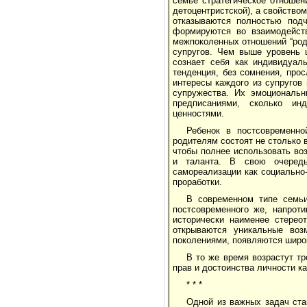
семье стратегическое отношен
детоцентристской), а свойство
отказываются полностью подч
формируются во взаимодейст
межпоколенных отношений “род
супругов. Чем выше уровень ц
сознает себя как индивидуаль
тенденция, без сомнения, прос
интересы каждого из супругов
супружества. Их эмоциональн
предписаниями, сколько ин
ценностями.
Ребенок в постсовременно
родителям состоят не столько 
чтобы полнее использовать во
и таланта. В свою очередь
самореализации как социально
проработки.
В современном типе семьи
постсовременного же, напрот
исторически наименее стерео
открываются уникальные во
поколениями, появляются широ
В то же время возрастут т
прав и достоинства личности к
* * *
Одной из важных задач ст