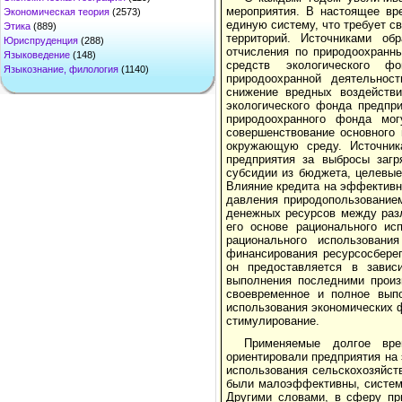
мероприятия. В настоящее вр
Экономическая теория
(2573)
единую систему, что требует с
Этика
(889)
территорий. Источниками обр
Юриспруденция
(288)
отчисления по природоохранны
Языковедение
(148)
средств экологического ф
Языкознание, филология
(1140)
природоохранной деятельност
снижение вредных воздействи
экологического фонда предпр
природоохранного фонда мог
совершенствование основ­ного
окружающую среду. Источник
предприятия за выбросы загр
субсидии из бюджета, целевые
Влияние кредита на эффективн
давления природопользованием
денежных ресурсов между разл
его основе рационального ис
рационального исполь­зован
финансирования ресурсосберег
он предоставляется в зависи
выполнения последними произв
своевременное и полное выпо
использования экономических 
стимулирование.
Применяемые долгое вре
ориентировали предприя­тия н
использования сельскохозяйст
были малоэффективны, система
Другими словами, в сферу пр