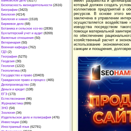
имеет разработка и целенапра
Банковское дело
(5227)
который должен создать услов
Безопасность жизнедеятельности
(2616)
коллективов предприятий в об
Биографии
(3423)
ресурсов. В основе этого ме
Биология
(4214)
заключена в управлении интер
Биология и химия
(1518)
осуществляется воздействие н
Биржевое дело
(68)
изводства посредством таког
Ботаника и сельское хоз-во
(2836)
помощи материальной заинтере
Бухгалтерский учет и аудит
(8269)
по обеспечению рационального
Валютные отношения
(50)
хозяйственный расчет и эконо
Ветеринария
(50)
использо­вание экономических
Военная кафедра
(762)
санкции и поощрения, дол­говре
ГДЗ
(2)
География
(5275)
Геодезия
(30)
Геология
(1222)
Геополитика
(43)
Государство и право
(20403)
Гражданское право и процесс
(465)
Делопроизводство
(19)
Деньги и кредит
(108)
ЕГЭ
(173)
Естествознание
(96)
Журналистика
(899)
ЗНО
(54)
Зоология
(34)
Издательское дело и полиграфия
(476)
Инвестиции
(106)
Иностранный язык
(62791)