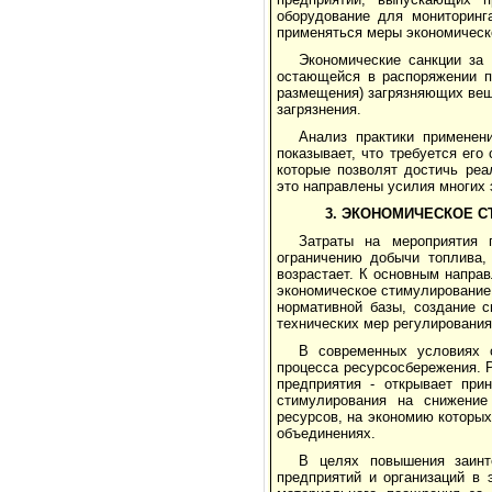
оборудование для мониторинг
применяться меры экономическо
Экономические санкции за 
остающейся в распоряжении п
размещения) загрязняющих вещ
загрязнения.
Анализ практики применен
показывает, что требуется его
которые позволят достичь ре­
это направлены усилия многих 
3. ЭКОНОМИЧЕСКОЕ 
Затраты на мероприятия 
ограничению до­бычи топлива
возрастает. К основным напра
экономическое стимулирование 
нормативной базы, создание с
технических мер регулирования
В современных условиях с
процесса ресурсосбережения. 
предприятия - отк­рывает пр
стимулирования на снижение
ресурсов, на экономию которы
объ­единениях.
В целях повышения заинте
предприятий и орга­низаций в