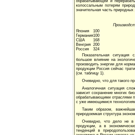
обрабатывающей и перерабат
колоссальным потерям природ
значительная часть природных
Производст
Япония
100
Германия
100
США
168
Венгрия
200
Россия
324
Показательная ситуация 
большое влияние на экологиче
производить энергии для нормал
продукции Россия сейчас трат
(см. таблицу 1).
Очевидно, что для такого п
Аналогичная ситуация сло
зависит сохранение многих би
обрабатывающими отраслями пр
с уже имеющимися технология
Таким образом, важнейша
природоемкая структура эконом
Очевидно, что дело не в 
продукции, а в экономическ
тенденций в природопользова
экономике в России никогда н