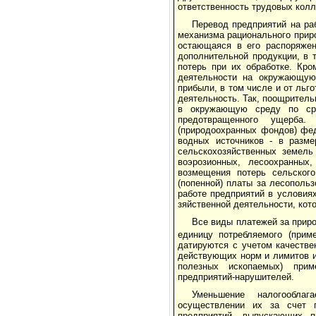
ответственность трудовых колле
Перевод предприятий на ра
механизма ра­ционального прир
остающаяся в его распоряже­н
дополнительной продукции, в 
потерь при их обработке. Кро
деятельности на окружающую
прибыли, в том числе и от ль
деятельность. Так, поощритель
в окружающую среду по сра
предотвращенного ущерба
(природоохранных фондов) фе
водных источников - в разме
сельскохозяйственных земель
воэрозионных, лесоохранных
возмещения потерь сельского
(попенной) платы за лесополь
работе предприятий в условиях
зяйственной деятельности, кот
Все виды платежей за приро
единицу пот­ребляемого (прим
датируются с учетом качестве
действующих норм и лимитов и
полезных ископаемых) прим
предприятий-нарушителей.
Уменьшение налогообла
осуществлении их за счет 
предприятий, выпускающих п