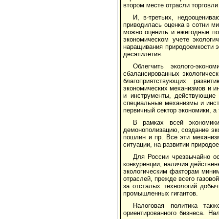
втором месте отрасли торговли
И, в-третьих, недооценив
приводилась оценка в сотни м
можно оценить и ежегодные по
экономи­ческом учете эколог
наращивания природоемкости э
десятилетия.
Облегчить эколого-экон
сбалансированных экологическ
благоприятствующих развит
экономических механиз­мов и и
и инструменты, действующие 
специальные механизмы и инст
первичный сектор экономики, а
В рамках всей экономики
демонополизацию, создание эко
пошлин и пр. Все эти механиз
ситуации, на развитии природо
Для России чрезвычайно о
конкуренции, наличия действен
экологическим факторам миним
отраслей, прежде всего газово
за отсталых технологий добыч
промышленных гигантов.
Налоговая политика такж
ориентированного бизнеса. На