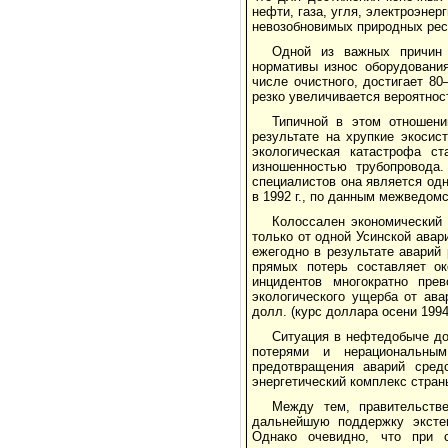
нефти, газа, угля, электроэнер
невозобновимых природных рес
Одной из важных причин 
нормативы износ оборудования
числе очистного, достигает 8
резко увеличивается вероятнос
Типичной в этом отношени
результате на хрупкие экоси
экологическая катастрофа с
изношенностью трубопровода.
специалистов она является одн
в 1992 г., по данным межведом
Колоссален экономический
только от одной Усинской авар
ежегодно в результате аварий 
прямых потерь составляет ок
инцидентов многократно пре
экологического ущерба от ава
долл. (курс доллара осени 1994
Ситуация в нефтедобыче до
потерями и нерациональным
предотвращения аварий сред
энергетический комплекс стран
Между тем, правительств
дальнейшую поддержку экстенс
Однако очевидно, что при с