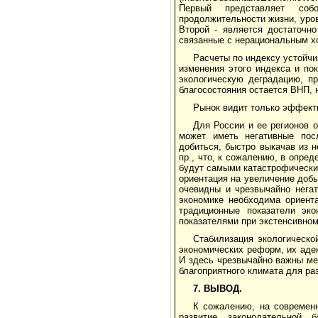
Первый представляет собо
продолжительности жизни, уро
Второй - является достаточн
связанные с нерациональным х
Расчеты по индексу устойч
изменения этого индекса и по
экологическую деградацию, пр
благосостояния остается ВНП, 
Рынок видит только эффекти
Для России и ее регионов 
может иметь негативные посл
добиться, быстро выкачав из 
пр., что, к сожалению, в опре
будут самыми катастрофическим
ориентация на увеличение доб
очевидны и чрезвычайно негат
экономике необходима ориент
традиционные показатели эк
показателями при экстенсивном
Стабилизация экологическо
экономических реформ, их аде
И здесь чрезвычайно важны м
благоприятного климата для ра
7. ВЫВОД.
К сожалению, на современн
развитие законо­дательной