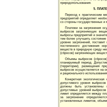
природопользования.
5. ПЛА
Переход к практическим м
предприятий опре­деляет необх
со стороны государственных и 
Платежи за загрязнения ос
выбросов заг­рязняющих вещ
выбросы предприятий и значите
тем более улучшить состояние
уровню загрязнений, поставит
постепенного достижения но
веществ в природную среду не
(сбросов) загрязняющих вещес
Объемы выбросов (сбросов
планируемый пери­од. Допусти
(территории), размещения пр
выбросов осуществляется на о
и рацио­нального использования
Конкретная экологическая 
допустимого уровня выбросов 
должны быть установлены п
допустимых уровней выбросов 
лимит определяется между пла
за загрязне­ние определяю
установленных лимитов, объем