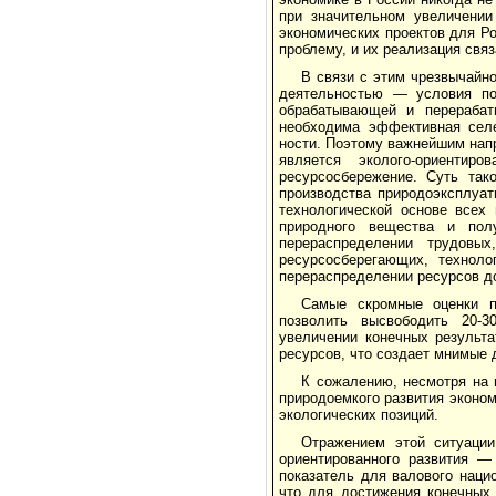
при значительном увеличении
экономических проектов для Р
проблему, и их реализация свя
В связи с этим чрезвычайн
деятельностью — условия по
обрабатывающей и перерабат
необходима эффективная селе
ности. Поэтому важнейшим нап
является эколого-ориентиро
ресурсосбережение. Суть так
производства природоэксплуа
технологической основе всех 
природного вещества и полу
перераспределении трудовы
ресурсосберегающих, техноло
перераспределении ресурсов 
Самые скромные оценки по
позволить высвободить 20-3
увеличении конечных результа
ресурсов, что создает мнимые де
К сожалению, несмотря на 
природоемкого развития эконом
экологических позиций.
Отражением этой ситуации
ориентированного развития —
показатель для валового наци
что для достиже­ния конечных