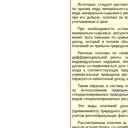
Во-вторых, следует рассмат
по од­ному виду минерально-
вида минерально-сырьевого ре
при его добыче, платежи за в
учитываемые в цене.
При необходимости устан
минерально-сырьевых ресурсо
может быть повышен по сравн
доход, который в полном об
платежей из при­были природо
Рентные платежи по свое
дифференциальной рен­ты, к
индивидуальных издержек, объ
должны устанавливаться для п
когда у соот­ветствующих пре
универсальные природные рес
образуется избыточный доход з
Таким образом, в систему п
за использо­вание природн
специализированных природных 
видов специализированных рес
Эти виды платежей долж
(применяемого) природного рес
учетом рентообразующих факто
Рассмотренные платежи за 
нельзя осуществлять со штраф