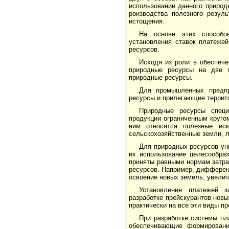
использовании данного природ
роизводства полезного резул
истощения.
На основе этих способо
установления ставок пла­теж
ресурсов.
Исходя из роли в обеспече
природные ресурсы на две г
природные ресурсы.
Для промышленных предпр
ресурсы и прилегающие террит
Природные ресурсы специ
продукции огра­ниченным круг
ним относятся полезные иск
сельскохозяйственные земли, 
Для природных ресурсов ун
их использова­ние целесообра
приняты равными нормам затра
ресурсов. Например, дифферен
освоение новых земель, увелич
Установление платежей з
разработке прейскуран­тов нов
практически на все эти виды пр
При разработке системы пл
обеспечивающие формировани