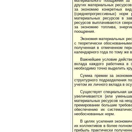
материального поощрения за э
других материальных ресурсов
за экономию конкретных вид
(среднепрогрессивных) норм
материальных ресурсов в зав
ресурсов вып­лачиваются свер
за экономию топлива, энер­г
поощрения.
Экономия материальных ресу
с теорети­чески обоснованным
полученная в отмеченном пер
календарного года по тому же в
Важнейшее условие действе
вклада каждо­го работника в
необходимо точно выделить круг
Сумма премии за экономию
структурного подразделения п
учетом их личного вклада в ос
Существует специальная шк
увеличиваются (или уменьша
материальных ресурсов на нео
премировании большие требова
обеспече­нию их систематиче
необоснованных норм.
В целях усиления экономич
их коллективов в более полном
прибыль практически полученна