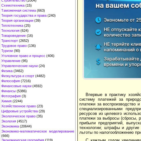
Строительство
(2004)
Схемотехника
(15)
Таможенная система
(663)
Теория государства и права
(240)
Теория организации
(39)
Теплотехника
(25)
Технология
(624)
Товароведение
(16)
Транспорт
(2652)
Трудовое право
(136)
Туризм
(90)
Уголовное право и процесс
(406)
Управление
(95)
Управленческие науки
(24)
Физика
(3462)
Физкультура и спорт
(4482)
Философия
(7216)
Финансовые науки
(4592)
Финансы
(5386)
Впервые в практику хозяй
Фотография
(3)
систему платежей за природо
Химия
(2244)
платежи за воспроизводство и
Хозяйственное право
(23)
специализированными предпр
Цифровые устройства
(29)
ресурсов из целевого использ
Экологическое право
(35)
платежи за выбросы (сбросы, 
Экология
(4517)
прибыли предприятий, выпуск
Экономика
(20644)
технологии; штрафы и другие 
Экономико-математическое моделирование
льготы по налого­обложению пр
(666)
С каждым годом увеличива
Экономическая география
(119)