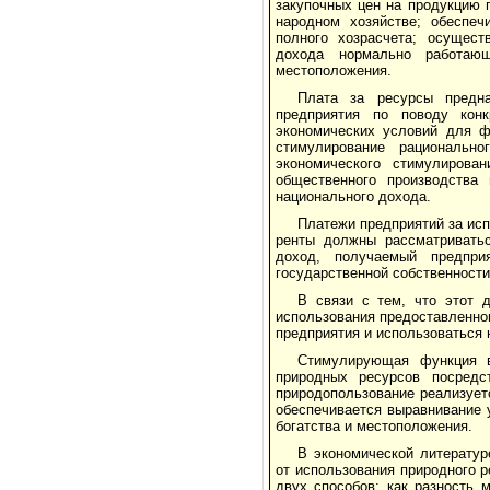
закупочных цен на продукцию 
народном хозяйстве; обеспеч
полного хозрасчета; осущест
дохода нормально работающ
местоположения.
Плата за ресурсы предна
предприятия по пово­ду кон
экономических условий для ф
сти­мулирование рациональн
экономического стимулирова­
общественного производства 
националь­ного дохода.
Платежи предприятий за ис
ренты должны рассматриватьс
доход, получаемый предпри
государственной собственности
В связи с тем, что этот 
использования предоставленног
предприятия и использоваться 
Стимулирующая функция в
природных ресурсов посредс
природопользование реализует
обеспечивается выравнивание 
бо­гатства и местоположения.
В экономической литератур
от использования природного р
двух способов: как разность 