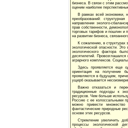
бизнеса. В связи с этим рас­с
оценим наиболее перспективные
В рамках всей экономики, 
преобразований: структурная 
направлении эколого-сбаланс
прав собственности, демонопол
торговых тарифов и пошлин и 
на развитии бизнеса, свя­занно
К сожалению, в структурах 
экологической опасности. Это
экологического фактора был
десятилетий. Провозглашался п
аграрного комплексов. Социаль
Здесь проявляется еще од
ориентация на получение бы
проявляются в будущем, приче
ущерб оказы­вается несоизмери
Важно отказаться и пере
традиционные подходы к эко
ресурсов. Чем больше использу
Россию с ее колоссальными пр
можно привести множество 
фантастические природные рес
основе этих ресурсов.
Стремление увеличить доб
процессы экологической де