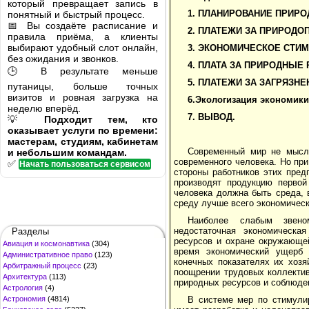
который превращает запись в
1. ПЛАНИРОВАНИЕ ПРИР
понятный и быстрый процесс.
📅 Вы создаёте расписание и
2. ПЛАТЕЖИ ЗА ПРИРОДО
правила приёма, а клиенты
выбирают удобный слот онлайн,
3. ЭКОНОМИЧЕСКОЕ СТИ
без ожидания и звонков.
4. ПЛАТА ЗА ПРИРОДНЫЕ
🕒 В результате меньше
5. ПЛАТЕЖИ ЗА ЗАГРЯЗ
путаницы, больше точных
визитов и ровная загрузка на
6.Экологизация экономик
неделю вперёд.
7. ВЫВОД.
💡
Подходит тем, кто
оказывает услуги по времени:
мастерам, студиям, кабинетам
Современный мир не мысли
и небольшим командам.
современного чело­века. Но пр
✅
Начать пользоваться сервисом
стороны работников этих пред
производят продукцию первой
челове­ка должна быть среда,
среду лучше всего эко­номичес
Наиболее слабым звеном
недостаточная экономическа
Разделы
ресурсов и охране окружающей
Авиация и космонавтика
(304)
время экономический ущерб о
Административное право
(123)
конечных показателях их хо­з
Арбитражный процесс
(23)
поощрении трудовых коллектив
Архитектура
(113)
природных ресурсов и соблюден
Астрология
(4)
Астрономия
(4814)
В системе мер по стимули