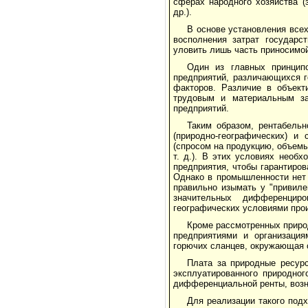
сферах народ­ного хозяйства (
др.).
В основе установления всех 
восполнения затрат государс
уловить лишь часть приносимо
Один из главных принцип
предприятий, раз­личающихся 
факторов. Различие в объект
трудовым и материальным зат
предприятий.
Таким образом, рентабельн
(природ­но-географических) и
(спросом на продукцию, объемы
т. д.). В этих условиях необ
предприятия, чтобы гарантиров
Однако в промышленности нет 
правильно изы­мать у "привил
значительных дифференциро
географических условиями про
Кроме рассмотренных приро
предприятия­ми и организаци
горючих сланцев, окружающая 
Плата за природные ресур
эксплуатированного природног
дифференциальной ренты, возни
Для реализации такого под