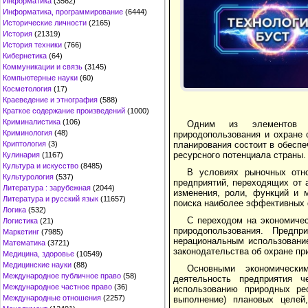
Информатика
(3562)
Информатика, программирование
(6444)
Исторические личности
(2165)
История
(21319)
История техники
(766)
Кибернетика
(64)
Коммуникации и связь
(3145)
Компьютерные науки
(60)
Косметология
(17)
Краеведение и этнография
(588)
Краткое содержание произведений
(1000)
Криминалистика
(106)
Одним из элементов эк
Криминология
(48)
природопользования и охране
планирования состоит в обеспе
Криптология
(3)
ресурсного потенциала страны.
Кулинария
(1167)
Культура и искусство
(8485)
В условиях рыночных отно
Культурология
(537)
предприятий, перехо­дящих от
Литература : зарубежная
(2044)
изменения, роли, функций и 
Литература и русский язык
(11657)
поиска наиболее эффективных 
Логика
(532)
С переходом на экономичес
Логистика
(21)
природопользо­вания. Пред
Маркетинг
(7985)
нерациональным использовани
Математика
(3721)
законодательства об охране пр
Медицина, здоровье
(10549)
Медицинские науки
(88)
Основными экономически
Международное публичное право
(58)
деятельность предприятия 
Международное частное право
(36)
использованию природных ре
Международные отношения
(2257)
выполнение) плановых целей