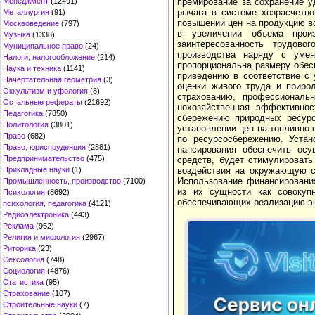
премирование за сохранение у
Менеджмент
(12491)
рычага в системе хозрасчетн
Металлургия
(91)
повыше­нии цен на продукцию в
Москвоведение
(797)
в увеличении объема прои
Музыка
(1338)
заинтересованность трудово
Муниципальное право
(24)
производства наряду с уме
Налоги, налогообложение
(214)
пропорциональна размеру обес
Наука и техника
(1141)
приведению в соответствие с 
Начертательная геометрия
(3)
оценки живого труда и приро
Оккультизм и уфология
(8)
страхованию, профессиональ
Остальные рефераты
(21692)
нохозяйственная эффективнос
Педагогика
(7850)
сбережению при­родных ресурс
Политология
(3801)
установлении цен на топлив­но
Право
(682)
по ресурсосбережению. Устан
Право, юриспруденция
(2881)
нансирования обеспечить осу
Предпринимательство
(475)
средств, будет стиму­лироват
воздействия на окружающую с
Прикладные науки
(1)
Использование финансирования
Промышленность, производство
(7100)
из их сущности как совокуп
Психология
(8692)
обеспечивающих реализацию эк
психология, педагогика
(4121)
Радиоэлектроника
(443)
Реклама
(952)
Религия и мифология
(2967)
Риторика
(23)
Сексология
(748)
Социология
(4876)
Статистика
(95)
Страхование
(107)
Строительные науки
(7)