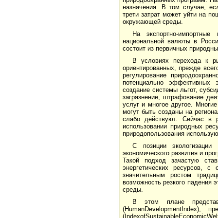
назначения. В том случае, ес
трети затрат может уйти на по
окружающей среды.
На экспортно-импортные 
национальной валюты в России
состоит из первичных природны
В условиях перехода к р
ориентированных, прежде всег
регулирование природоохранн
потенциально эффективных эк
создание системы льгот, субси
загрязнение, штрафование дея
услуг и многое другое. Многи
могут быть созданы на регион
слабо действуют. Сейчас в 
использовании природных рес
природопользования используют
С позиции экологизации 
экономического развития и про
Такой подход зачастую став
энергетических ресурсов, с
значительным ростом традиц
возможность резкого падения 
среды.
В этом плане представ
(HumanDevelopmentIndex), 
(IndexofSustainableEconomicW