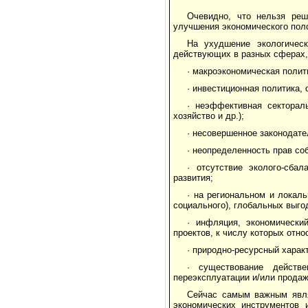
Очевидно, что нельзя реш
улучшения экономического пол
На ухудшение экологическ
действующих в разных сферах,
· макроэкономическая полит
· инвестиционная политика,
· неэффективная сектораль
хозяйство и др.);
· несовершенное законодате
· неопределенность прав со
· отсутствие эколого-сбал
развития;
· на региональном и локал
социального), глобальных выго
· инфляция, экономически
проектов, к числу которых отн
· природно-ресурсный характ
· существование действ
переэксплуатации и/или продажи
Сейчас самым важным явля
экономических инструментов и