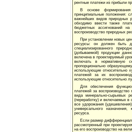
рентные платежи из прибыли п
В основе формирования
принципиальные положения: с
важнейших видов природных р
обходимо ввести также плате
бюджетных ассигнова­ний на
воспроизводство природных ре
При установлении новых це
ресурсы: он должен быть д
специализированного природ
(добываемой) продукции данн
включена в проектируемый уро
включать в нормативную се
пропорционально образующему
использую­щие относительно 
платежей за их воспроиз­во
использующие относительно лу
Для обеспечения функцио
платежей за воспро­изводство
вида минерально-сырьевых р
(переработку) и включаемых в
все удорожания (удешевления)
универсального наз­начения,
ресурса.
Если размер дифференциаль
рассмотрен­ный при проектиру
на его воспроизводство на вел