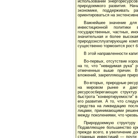
использовании энерго­ресурс
природоемкого развития. Нач
экономике, поддерживать р
ориентироваться на экстенсивн
Важнейшее значение для 
инвестиционной политики 
государственных, частных, ино
значительная и более высока
природоэксплуатирующие комп
существенно тормозится рост б
В этой направленности капи
Во-первых, отсутствие хор
на то, что "невидимая рука" 
отмеченных выше причин. В 
вложений, закрепляющее приро
Во-вторых, природные ресур
на мировом рынке и дают
ресурсосберегающих структур
быстрота "конвер­тируемости"
его развития. А то, что сле
средства на ликвидацию посл
лицами, принимающими решени
между поколениями, что чрезвы
Прирордоемкую структуру
Подавляющее большинство кре
прежде всего, в увеличение до
странных инвестиций — почти 