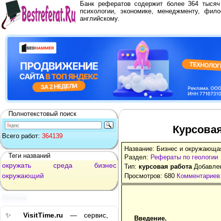
Банк рефератов содержит более 364 тыся
психологии, экономике, менеджменту, фило
английскому.
Полнотекстовый поиск
Курсовая
Всего работ:
364139
Название: Бизнес и окружающа
Теги названий
Раздел:
Рефераты по геологии
окружать
среда
бизнес
Тип:
курсовая работа
Добавлен
окружающий
Просмотров: 680
Комментариев:
Реклама
✨
VisitTime.ru
— сервис,
Введение.