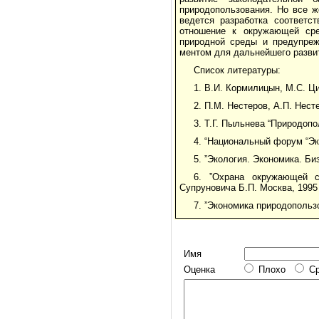
природопользования. Но все ж
ведется разработка соответс
отношение к окружаю­щей ср
природной среды и предупреж
ментом для дальнейшего развит
Список литературы:
1. В.И. Кормилицын, М.С. Ц
2. П.М. Нестеров, А.П. Нест
3. Т.Г. Пыльнева “Природопо
4. “Национальный форум “Эк
5. ”Экология. Экономика. Биз
6. ”Охрана окружающей с
Супруновича Б.П. Москва, 1995 
7. ”Экономика природопольз
Имя
Оценка
Плохо
С