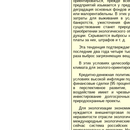
ориентироваться, прежде вс
предприятий изымается у пред
деградация основных фондов и 
или малорентабельны. В этих 
затраты для выживания в усл
банкротств, ужесточения ф
существование станет приро
приобретении экологического об
дукции. Скрываются выбросы и
платы за них, штрафов и т. д.
Эта тенденция подтверждае
последние два года четыре ты
раза выброс загрязняющих вещ
В этих условиях целесообр
климата для эколого-ориентиро
Кредитно-денежная политик
условиях высокой инфляции по
финансовые сделки (95 процент
в перспективное развитие,
воздействие имеет и чрезвы
инвестирование долгосрочн
природоохранные про­екты.
Для экологизации экономи
нуждается внешнеторговая п
неразвитости отрасли экологич
междуна­родные экологически
сейчас система российских
природоохранных программ. На