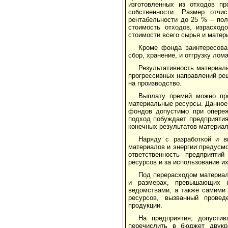
изготовленных из отходов пр
собственности. Размер отчи
рентабельности до 25 % -- по
стоимость отходов, израсход
стоимости всего сырья и матери
Кроме фонда заинтересова
сбор, хранение, и отгрузку лом
Результативность материал
прогрессивных направлений реш
на производство.
Выплату премий можно пр
материальные ресурсы. Данное 
фондов допустимо при опереж
подход побуждает предприятия
конеч­ных результатов материа
Наряду с разработкой и в
материалов и энергии предусм
ответственность предприятий
ресурсов и за использование их
Под перерасходом материал
и размерах, превышающих п
ведомствами, а также самими 
ресурсов, вызванный провед
продукции.
На предприятия, допустив
перечислить в бюд­жет двук