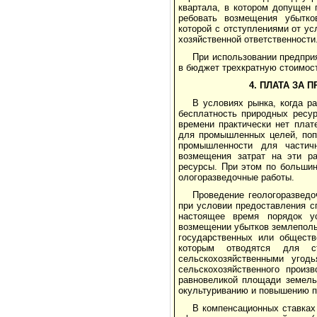
квартала, в котором допущен 
ребовать возмещения убытков
которой с отступлени­ями от у
хозяйственной ответственности
При использовании предпри
в бюджет трехкратную стоимос
4. ПЛАТА ЗА
В условиях рынка, когда р
бесплатность природных ресур
времени практически нет пла­
для промышленных целей, поп
промышленности для частичн
возмещения затрат на эти ра
ресурсы. При этом по большин
ологоразведочные работы.
Проведение геологоразведо
при условии предоставления с
настоящее время порядок ус
возмещении убытков землеполь
государственных или обществ
которым отводятся для ст
сельскохозяйственными угод
сельскохо­зяйственного произ
равновеликой площади земель 
окультуриванию и повышению п
В компенсационных ставках