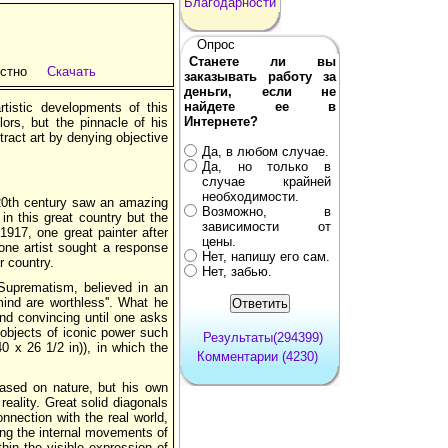
Благодарности
Опрос
Станете ли вы
стно
Скачать
заказывать работу за
деньги, если не
найдете ее в
tistic developments of this
Интернете?
ors, but the pinnacle of his
act art by denying objective
Да, в любом случае.
Да, но только в
случае крайней
необходимости.
 20th century saw an amazing
Возможно, в
in this great country but the
зависимости от
1917, one great painter after
цены.
one artist sought a response
Нет, напишу его сам.
r country.
Нет, забью.
 Suprematism, believed in an
mind are worthless''. What he
und convincing until one asks
objects of iconic power such
Результаты(294399)
 x 26 1/2 in)), in which the
Комментарии (4230)
based on nature, but his own
eality. Great solid diagonals
nnection with the real world,
eing the internal movements of
hin the visible expression of