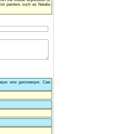
ist painters such as Natalia
овую или дипломную. Сам