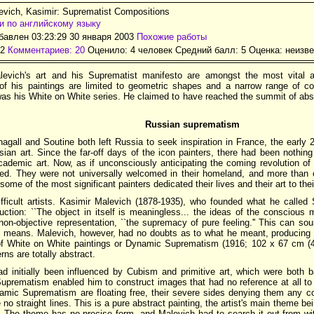
vich, Kasimir: Suprematist Compositions
и по английскому языку
авлен 03:23:29 30 января 2003
Похожие работы
32
Комментариев: 20
Оценило: 4 человек Средний балл: 5 Оценка:
неизве
levich's art and his Suprematist manifesto are amongst the most vital ar
of his paintings are limited to geometric shapes and a narrow range of col
s his White on White series. He claimed to have reached the summit of abstr
Russian suprematism
agall and Soutine both left Russia to seek inspiration in France, the early
ian art. Since the far-off days of the icon painters, there had been nothing 
ademic art. Now, as if unconsciously anticipating the coming revolution of 
ed. They were not universally welcomed in their homeland, and more than 
some of the most significant painters dedicated their lives and their art to thei
fficult artists. Kasimir Malevich (1878-1935), who founded what he called
uction: ``The object in itself is meaningless... the ideas of the conscious 
on-objective representation, ``the supremacy of pure feeling.'' This can so
ly means. Malevich, however, had no doubts as to what he meant, producing 
of White on White paintings or Dynamic Suprematism (1916; 102 x 67 cm (40
rns are totally abstract.
d initially been influenced by Cubism and primitive art, which were both 
prematism enabled him to construct images that had no reference at all to r
namic Suprematism are floating free, their severe sides denying them any co
 no straight lines. This is a pure abstract painting, the artist's main theme b
y. The theme has no precise form, and Malevich had to search it out from wit