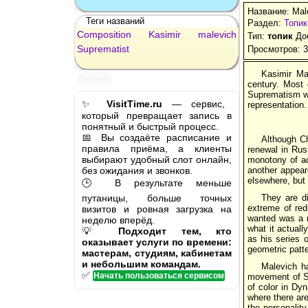
Название: Male
Теги названий
Раздел:
Топик
Composition
Kasimir
malevich
Тип:
топик
Доб
Suprematist
Просмотров: 
Kasimir Ma
Реклама
century. Most 
Suprematism wa
✨
VisitTime.ru
— сервис,
representation.
который превращает запись в
понятный и быстрый процесс.
📅 Вы создаёте расписание и
Although Ch
правила приёма, а клиенты
renewal in Russ
выбирают удобный слот онлайн,
monotony of ac
без ожидания и звонков.
another appear
elsewhere, but 
🕒 В результате меньше
путаницы, больше точных
They are di
extreme of red
визитов и ровная загрузка на
wanted was a n
неделю вперёд.
what it actual
💡
Подходит тем, кто
as his series 
оказывает услуги по времени:
geometric patte
мастерам, студиям, кабинетам
и небольшим командам.
Malevich ha
✅
Начать пользоваться сервисом
movement of Su
of color in Dy
where there are
the personalit