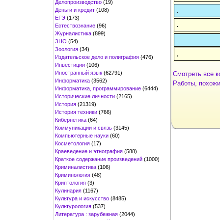
Делопроизводство
(19)
Деньги и кредит
(108)
.
ЕГЭ
(173)
.
Естествознание
(96)
Журналистика
(899)
.
ЗНО
(54)
Зоология
(34)
.
Издательское дело и полиграфия
(476)
Инвестиции
(106)
Иностранный язык
(62791)
Смотреть все к
Информатика
(3562)
Работы, похожие
Информатика, программирование
(6444)
Исторические личности
(2165)
История
(21319)
История техники
(766)
Кибернетика
(64)
Коммуникации и связь
(3145)
Компьютерные науки
(60)
Косметология
(17)
Краеведение и этнография
(588)
Краткое содержание произведений
(1000)
Криминалистика
(106)
Криминология
(48)
Криптология
(3)
Кулинария
(1167)
Культура и искусство
(8485)
Культурология
(537)
Литература : зарубежная
(2044)