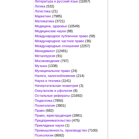
Литература и русский язык
(11657)
Логика
(532)
Логистика
(21)
Маркетинг
(7985)
Математика
(3721)
Медицина, здоровье
(10549)
Медицинские науки
(88)
Международное публичное право
(58)
Международное частное право
(36)
Международные отношения
(2257)
Менеджмент
(12491)
Металлургия
(91)
Москвоведение
(797)
Музыка
(1338)
Муниципальное право
(24)
Налоги, налогообложение
(214)
Наука и техника
(1141)
Начертательная геометрия
(3)
Оккультизм и уфология
(8)
Остальные рефераты
(21692)
Педагогика
(7850)
Политология
(3801)
Право
(682)
Право, юриспруденция
(2881)
Предпринимательство
(475)
Прикладные науки
(1)
Промышленность, производство
(7100)
Психология
(8692)