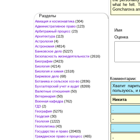
what he felt. 
Goncharova an
Разделы
Авиация и космонавтика
(304)
Административное право
(123)
Имя
Арбитражный процесс
(23)
Архитектура
(113)
Оценка
Астрология
(4)
Астрономия
(4814)
Банковское дело
(5227)
Безопасность жизнедеятельности
(2616)
Биографии
(3423)
Биология
(4214)
Биология и химия
(1518)
Биржевое дело
(68)
Комментарии:
Ботаника и сельское хоз-во
(2836)
Хватит парит
Бухгалтерский учет и аудит
(8269)
пользуюсь, и 
Валютные отношения
(50)
Ветеринария
(50)
Никита
Военная кафедра
(762)
ГДЗ
(2)
.
География
(5275)
Геодезия
(30)
.
Геология
(1222)
Геополитика
(43)
.
Государство и право
(20403)
Гражданское право и процесс
(465)
.