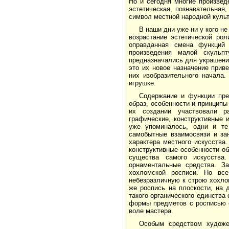
Но и сегодня многие произвед
эстетическая, познавательная
символ местной народной культ
В наши дни уже ни у кого н
возрастание эстетической рол
оправданная смена функций 
произведения малой скульп
предназначались для украшени
это их новое назначение прив
них изобразительного начала
игрушке.
Содержание и функции пре
образ, особенности и принципы
их создании участвовали ра
графические, конструктивные 
уже упоминалось, одни и т
самобытные взаимосвязи и за
характера местного искусства
конструктивные особенности о
существа самого искусства
орнаментальные средства. З
хохломской росписи. Но вс
небезразличную к строю хохло
же роспись на плоскости, на 
такого органического единств
формы предметов с росписью 
воле мастера.
Особым средством художе