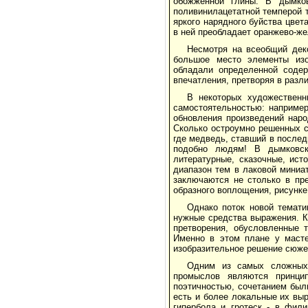
обожженной глины. В дымко
поливинилацетатной темперой 
яркого нарядного буйства цвет
в ней преобладает оранжево-ж
Несмотря на всеобщий деко
большое место элементы изо
обладали определенной содер
впечатления, претворяя в разл
В некоторых художественн
самостоятельностью: например
обновления произведений нар
Сколько остроумно решенных с
где медведь, ставший в послед
подобно людям! В дымковск
литературные, сказочные, ис
диапазон тем в лаковой миниа
заключаются не столько в пре
образного воплощения, рисунке,
Однако поток новой темати
нужные средства выражения. К
претворения, обусловленные 
Именно в этом плане у масте
изобразительное решение сюжет
Одним из самых сложных,
промыслов являются принци
поэтичностью, сочетанием был
есть и более локальные их вы
гипербола и гротеск - в фил