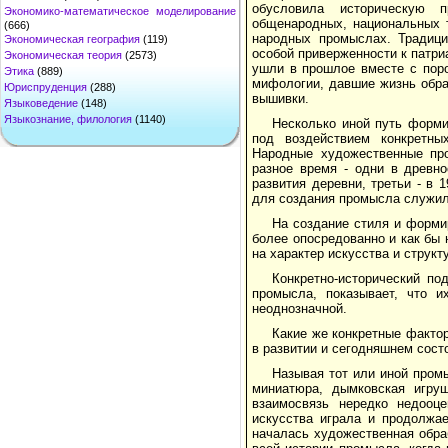
обусловила историческую п
Экономико-математическое моделирование
общенародных, национальных т
(666)
народных промыслах. Традиции
Экономическая география
(119)
особой приверженности к патри
Экономическая теория
(2573)
ушли в прошлое вместе с поро
Этика
(889)
мифологии, давшие жизнь обра
Юриспруденция
(288)
вышивки.
Языковедение
(148)
Языкознание, филология
(1140)
Несколько иной путь форми
под воздействием конкретных
Народные художественные про
разное время - одни в древно
развития деревни, третьи - в 
для создания промысла служил 
На создание стиля и форми
более опосредованно и как бы 
на характер искусства и структ
Конкретно-исторический по
промысла, показывает, что 
неоднозначной.
Какие же конкретные факто
в развитии и сегодняшнем сост
Называя тот или иной пром
миниатюра, дымковская игру
взаимосвязь нередко недооц
искусства играла и продолжа
началась художественная обраб