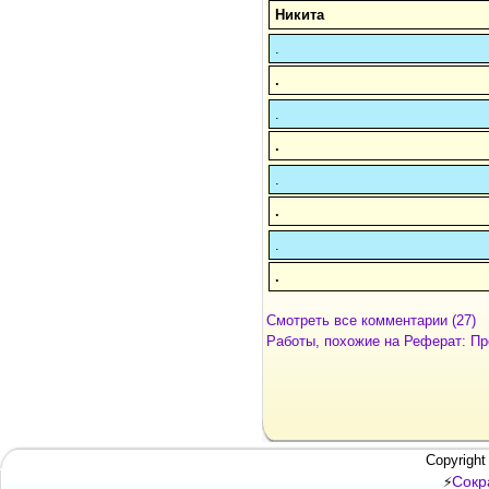
Никита
.
.
.
.
.
.
.
.
Смотреть все комментарии (27)
Работы, похожие на Реферат: П
Copyright
Сокр
⚡