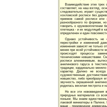
Взаимодействие этих трех 
составляет, на наш взгляд, ос
следовательно, играет сущест
хохломской росписи без дере
приемов самой росписи или 
разнообразного по формам, н
говорить о кружевоплетении бе
плетешка - и их модуляций в к
определенен и един повсемест
Однако устойчивость не 
перестройки и изменений даж
изменения зависят не только от
менее при всей устойчивости 
происходят процессы замен
техническими новшествами. См
росписи алюминиевым, вытесн
анилинового гаруса в тексти
традиции, кардинально меняло 
характер. Далеко не всегд
художественным достоинствам
новшество, либо преобразуя ег
звучность окрашенной анилино
родилась веселая пестрота и н
Но все эти нововведения 
природных материалов со всем
поныне. Мы знаем единственны
лаковой миниатюры в Палехе, М
маше - производное древесины