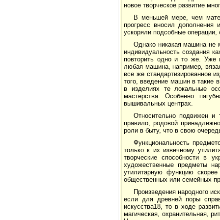
новое творческое развитие мно
В меньшей мере, чем мате
прогресс вносил дополнения 
ускоряли подсобные операции, 
Однако никакая машина не 
индивидуальность создания ка
повторить одно и то же. Уже 
любая машина, например, вяза
все же стандартизированное и
того, введение машин в такие в
в изделиях те локальные осо
мастерства. Особенно пагуб
вышивальных центрах.
Относительно подвижен и 
правило, родовой принадлежно
роли в быту, что в свою очере
Функциональность предмето
только к их извечному утилит
творческие способности в ук
художественные предметы нар
утилитарную функцию скорее 
общественных или семейных пр
Произведения народного ис
если для древней поры справ
искусства18, то в ходе разви
магическая, охранительная, ри