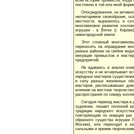
всей истории промысла, когда
постоянно в той или иной форм
Опосредованное, но активно
неповторимое своеобразие, ос
местности, выразилось в скл
многовековое развитие хохлом
игрушки - в Вятке (г. Киров
нижегородской земле.
Этот сложный многовековы
переносить на оправдание мн
разных районах на гребне модн
миграции промыслов и мастер
предприятий.
Не вдаваясь в анализ очев
искусству и не исчерпывает в
народных мастеров существова
в силу разных жизненных обс
мастеров, расписывавших дом
влияние на местное творчество.
распространяя по северу колле
Сегодня переезд мастера в 
художник, лишает полезной кр
традиции народного искусств
повторяющим по инерции раз 
образного существа игрушки 
Москве), или переходит в ка
сильными и яркими творческим