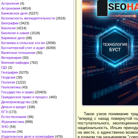
Астрология
(4)
Астрономия
(4814)
Банковское дело
(5227)
Безопасность жизнедеятельности
(2616)
Биографии
(3423)
Биология
(4214)
Биология и химия
(1518)
Биржевое дело
(68)
Ботаника и сельское хоз-во
(2836)
Бухгалтерский учет и аудит
(8269)
Валютные отношения
(50)
Ветеринария
(50)
Военная кафедра
(762)
ГДЗ
(2)
География
(5275)
Геодезия
(30)
Геология
(1222)
Геополитика
(43)
Государство и право
(20403)
Гражданское право и процесс
(465)
Делопроизводство
(19)
Деньги и кредит
(108)
ЕГЭ
(173)
Такое узкое понимание тра
Естествознание
(96)
"вперед с назад повернутой г
Журналистика
(899)
поступательного, эволюционно
ЗНО
(54)
национальность, Ильин приход
Зоология
(34)
на месте, о единственно возм
в едином так называемом "совр
Издательское дело и полиграфия
(476)