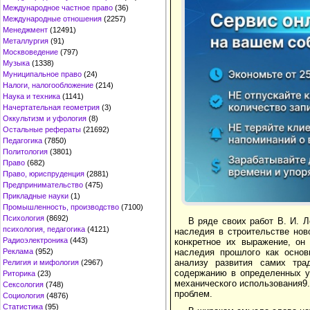
Международное частное право
(36)
Международные отношения
(2257)
Менеджмент
(12491)
Металлургия
(91)
Москвоведение
(797)
Музыка
(1338)
Муниципальное право
(24)
Налоги, налогообложение
(214)
Наука и техника
(1141)
Начертательная геометрия
(3)
Оккультизм и уфология
(8)
Остальные рефераты
(21692)
Педагогика
(7850)
Политология
(3801)
Право
(682)
Право, юриспруденция
(2881)
Предпринимательство
(475)
Прикладные науки
(1)
Промышленность, производство
(7100)
Психология
(8692)
В ряде своих работ В. И. 
психология, педагогика
(4121)
наследия в строительстве нов
Радиоэлектроника
(443)
конкретное их выражение, он
Реклама
(952)
наследия прошлого как основ
анализу развития самих трад
Религия и мифология
(2967)
содержанию в определенных ус
Риторика
(23)
механического использования9
Сексология
(748)
проблем.
Социология
(4876)
Статистика
(95)