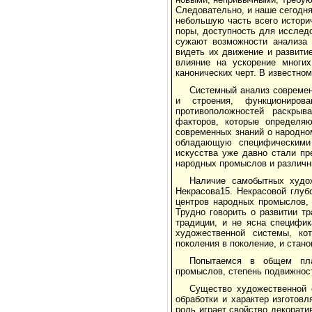
Следовательно, и наше сегодн
небольшую часть всего историч
поры, доступность для исслед
сужают возможности анализа 
видеть их движение и развити
влияние на ускорение многи
канонических черт. В известно
Системный анализ современ
и строения, функциониров
противоположностей раскрыв
факторов, которые определяю
современных знаний о народно
обладающую специфическими 
искусства уже давно стали пр
народных промыслов и различн
Наличие самобытных худо
Некрасова15. Некрасовой глуб
центров народных промыслов, 
Трудно говорить о развитии т
традиции, и не ясна специфи
художественной системы, ко
поколения в поколение, и стано
Попытаемся в общем пла
промыслов, степень подвижност
Существо художественной 
обработки и характер изготов
роль играет свойство декорат