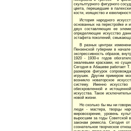
скульптурного фигурного сосуд
цвета, перешедшие в палехски
кости, изящество и ювелирност
История народного искусс
основанных на перестройке и 
двух составляющих ее элемен
определяющее искусство данно
эстафета поколений, смыкающа
В разных центрах изменени
Пензенской губернии в начале
экспрессивность образов, внут
1920 - 1930-х годов обогати
эмалевыми красками, но сущес
Сегодня в Абашеве работает Т. 
размеров фигурок сопровожда
игрушек. Другим примером мо
возникло новаторское искус
систему. Именно искусство
обескровленной и истощенной
искусства. Такое исключитель
новой жизни.
Но сколько бы мы ни говори
люди - мастера, творцы нар
мировоззрение, уровень куль
выросшим за годы Советской в
законам ремесла. Сегодня от
сознательное творческое отнош