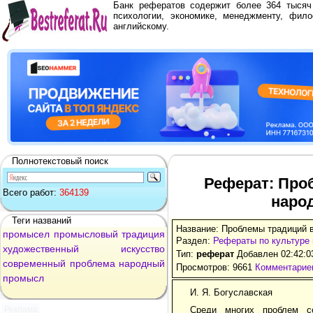
Банк рефератов содержит более 364 тыся
психологии, экономике, менеджменту, фило
английскому.
Полнотекстовый поиск
Реферат: Про
Всего работ:
364139
наро
Теги названий
Название: Проблемы традиций 
промысел
промысловый
традиция
Раздел:
Рефераты по культуре 
художественный
искусство
Тип:
реферат
Добавлен 02:42:0
современный
проблема
народный
Просмотров: 9661
Комментариев
промысл
И. Я. Богуславская
Реклама
Среди многих проблем с