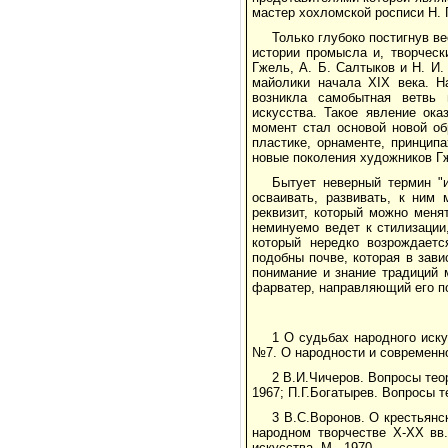
мастер хохломской росписи Н. 
Только глубоко постигнув в
истории промысла и, творческ
Гжель, А. Б. Салтыков и Н. И
майолики начала XIX века. Н
возникла самобытная ветвь 
искусства. Такое явление ок
момент стал основой новой об
пластике, орнаменте, принцип
новые поколения художников Г
Бытует неверный термин "и
осваивать, развивать, к ним 
реквизит, который можно мен
неминуемо ведет к стилизации
который нередко возрождаетс
подобны почве, которая в зав
понимание и знание традиций 
фарватер, направляющий его п
1 О судьбах народного иску
№7. О народности и современно
2 В.И.Чичеров. Вопросы теор
1967; П.Г.Богатырев. Вопросы т
3 В.С.Воронов. О крестьянс
народном творчестве Х-ХХ вв.
искусства. М., 1970.