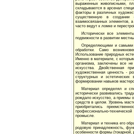
выраженных живописными, пл
складываются в арсенал специ
факторы в различных художес
существенную в создании 
взаимосвязанных элементов, а
часто ведут к ломке и перестро
Исторически все элемент
подвижности в развитии местны
Определяющими и самыми у
обработки. Само возникнов
Использование природных есте
Именно в материале, с которым
организма, заключены все не
искусства. Двойственная пр
художественная ценность - ро
структурных и эстетических 
формировании навыков мастерс
Материал определял и спо
исторически развивались трад
рождало искусство, а приемы 
средств в целом. Уровень маст
приобретались преемственн
профессионально-техническо
промысле.
Материал и техника его обр
родовую принадлежность, функ
особенности формы (токарной, ре