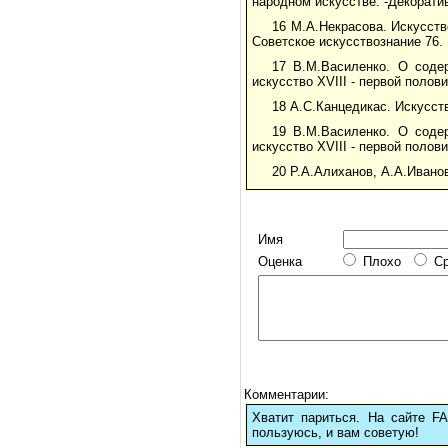
народном искусстве. -Декоратив
16 М.А.Некрасова. Искусств
Советское искусствознание 76. 
17 В.М.Василенко. О содер
искусство XVIII - первой полов
18 А.С.Канцедикас. Искусств
19 В.М.Василенко. О содер
искусство XVIII - первой полов
20 Р.А.Алиханов, А.А.Иванов.
Имя
Оценка
Плохо
С
Комментарии:
Хватит париться. На сайте 
пользуюсь, и вам советую!