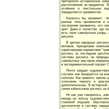
претерпели исторические изме
расположении на предметах. В
особенно в текстильных ви
определяется орнаментом.
Казалось бы, орнамент - б
разные типы орнаментов и о
построения орнамента, его св
цвет. Даже в ткачестве, где 
есть свои самобытные узоры, 
рисунка.
В центре народных росписе
мотивов, принципами компози
характерными вариантами "тра
роспись за последние десятил
системы росписи, ни природы
самобытных мастеров ковернинс
в экспериментальный портрет С
Почти каждая художествен
случаях они базируются на вза
палитры. Как правило, законы 
сочетание черного и красн
дополнительных. В мстерской 
синяя кобальтовая роспись на
Но как уже говорилось, из
иногда на пользу художестве
глиняной игрушки, обуслов
десятилетия в систему черед