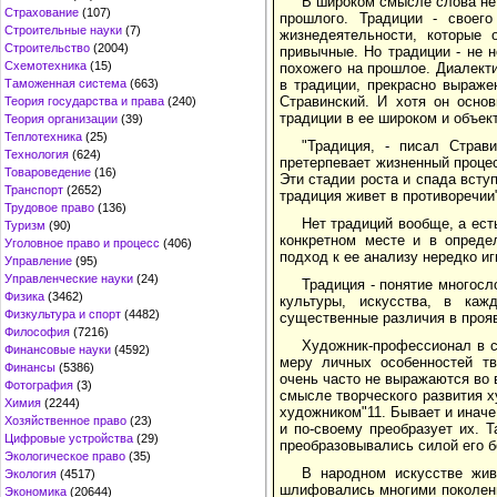
В широком смысле слова нет
Страхование
(107)
прошлого. Традиции - своего
Строительные науки
(7)
жизнедеятельности, которые 
Строительство
(2004)
привычные. Но традиции - не 
Схемотехника
(15)
похожего на прошлое. Диалект
Таможенная система
(663)
в традиции, прекрасно выраже
Стравинский. И хотя он осно
Теория государства и права
(240)
традиции в ее широком и объек
Теория организации
(39)
Теплотехника
(25)
"Традиция, - писал Страв
Технология
(624)
претерпевает жизненный процесс
Товароведение
(16)
Эти стадии роста и спада вст
Транспорт
(2652)
традиция живет в противоречии
Трудовое право
(136)
Нет традиций вообще, а ест
Туризм
(90)
конкретном месте и в опреде
Уголовное право и процесс
(406)
подход к ее анализу нередко и
Управление
(95)
Управленческие науки
(24)
Традиция - понятие многосл
Физика
(3462)
культуры, искусства, в ка
Физкультура и спорт
(4482)
существенные различия в прояв
Философия
(7216)
Художник-профессионал в с
Финансовые науки
(4592)
меру личных особенностей тв
Финансы
(5386)
очень часто не выражаются во 
Фотография
(3)
смысле творческого развития х
Химия
(2244)
художником"11. Бывает и иначе
Хозяйственное право
(23)
и по-своему преобразует их. 
Цифровые устройства
(29)
преобразовывались силой его б
Экологическое право
(35)
В народном искусстве жив
Экология
(4517)
шлифовались многими поколени
Экономика
(20644)