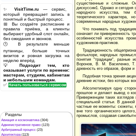
существенные и сложные. Он
дискуссии1. Однако и сегодня 
✨
VisitTime.ru
— сервис,
народного искусства, тем 
который превращает запись в
теоретического характера, 
понятный и быстрый процесс.
современных народных художе
📅 Вы создаёте расписание и
правила приёма, а клиенты
Что понимать под традици
выбирают удобный слот онлайн,
означает ли приверженность т
особенностей искусства про
без ожидания и звонков.
художников-практиков.
🕒 В результате меньше
Традиционность общепризна
путаницы, больше точных
фольклоре, народных промысла
визитов и ровная загрузка на
понятия "традиции", разные 
неделю вперёд.
Воронов, В. М. Василенко, Т
💡
Подходит тем, кто
древность его образов, форм и
оказывает услуги по времени:
мастерам, студиям, кабинетам
Подобная точка зрения акцен
и небольшим командам.
древние истоки, без которых в
✅
Начать пользоваться сервисом
Абсолютизируя одну сторон
прошлое и делают вывод о кос
Приверженцем таких взглядов 
специальной статьи. В данной
частные ее моменты: сюжеты, 
вне того органического целог
Разделы
промыслов, создавая самобытны
Авиация и космонавтика
(304)
Административное право
(123)
Арбитражный процесс
(23)
Архитектура
(113)