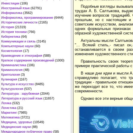
Инвестиции
(106)
Подобные взгляды вызывали
Иностранный язык
(62791)
трудах А. Б. Салтыкова, выда
Информатика
(3562)
изучение вопросов традиций6.
Информатика, программирование
(6444)
прошлым, но с настоящим и 
Исторические личности
(2165)
советским искусством, анализи
История
(21319)
одних формальных признаках 
История техники
(766)
образной художественной систе
Кибернетика
(64)
Актуальны мысли Салтыкова
Коммуникации и связь
(3145)
"... Всякий стиль,- писал о
Компьютерные науки
(60)
останавливается в своем раз
Косметология
(17)
изменения художественного сти
Краеведение и этнография
(588)
Краткое содержание произведений
(1000)
Правильность своих теорет
Криминалистика
(106)
примере практической работы с
Криминология
(48)
В наши дни идеи и мысли А.
Криптология
(3)
справедливо полагает, что т
Кулинария
(1167)
традиции - правильное отноше
Культура и искусство
(8485)
же переходит все то, что име
Культурология
(537)
современности.
Литература : зарубежная
(2044)
Однако все эти верные общ
Литература и русский язык
(11657)
Логика
(532)
Логистика
(21)
Маркетинг
(7985)
Математика
(3721)
Медицина, здоровье
(10549)
Медицинские науки
(88)
Международное публичное право
(58)