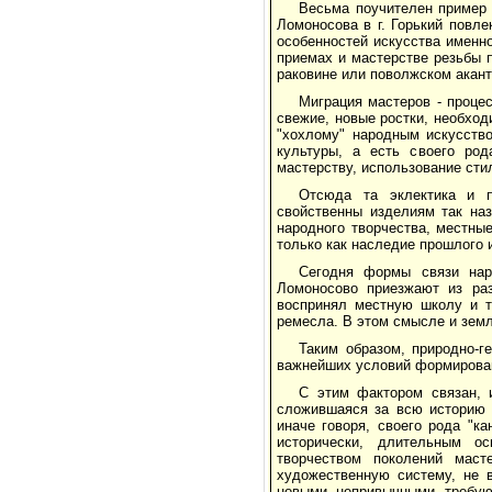
Весьма поучителен пример 
Ломоносова в г. Горький повле
особенностей искусства именн
приемах и мастерстве резьбы 
раковине или поволжском акант
Миграция мастеров - проце
свежие, новые ростки, необхо
"хохлому" народным искусств
культуры, а есть своего род
мастерству, использование сти
Отсюда та эклектика и п
свойственны изделиям так на
народного творчества, местны
только как наследие прошлого 
Сегодня формы связи нар
Ломоносово приезжают из раз
воспринял местную школу и т
ремесла. В этом смысле и земл
Таким образом, природно-
важнейших условий формирован
С этим фактором связан, 
сложившаяся за всю историю 
иначе говоря, своего рода "к
исторически, длительным о
творчеством поколений маст
художественную систему, не 
новыми, непривычными, требую