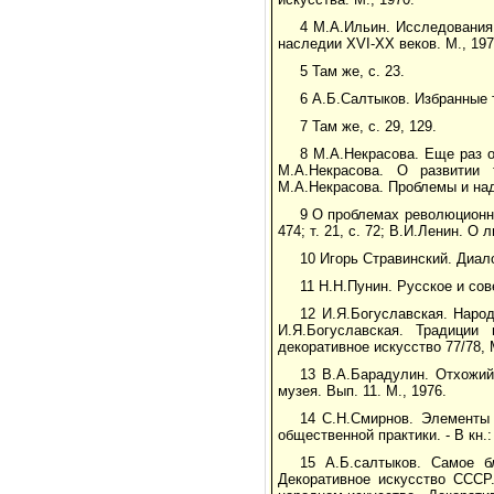
4 М.А.Ильин. Исследования
наследии XVI-XX веков. М., 1976
5 Там же, с. 23.
6 А.Б.Салтыков. Избранные 
7 Там же, с. 29, 129.
8 М.А.Некрасова. Еще раз о
М.А.Некрасова. О развитии 
М.А.Некрасова. Проблемы и над
9 О проблемах революционных 
474; т. 21, с. 72; В.И.Ленин. О 
10 Игорь Стравинский. Диалог
11 Н.Н.Пунин. Русское и сове
12 И.Я.Богуславская. Наро
И.Я.Богуславская. Традиции
декоративное искусство 77/78, М
13 В.А.Барадулин. Отхожи
музея. Вып. 11. М., 1976.
14 С.Н.Смирнов. Элементы 
общественной практики. - В кн.:
15 А.Б.салтыков. Самое б
Декоративное искусство СССР.