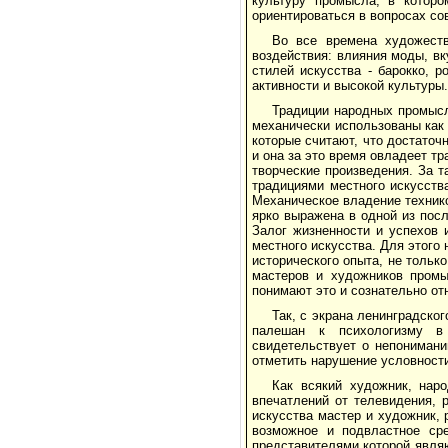
культуру промысла, в которо
ориентироваться в вопросах со
Во все времена художест
воздействия: влияния моды, в
стилей искусства - барокко, р
активности и высокой культуры.
Традиции народных промысл
механически использованы как
которые считают, что достато
и она за это время овладеет т
творческие произведения. За 
традициями местного искусств
Механическое владение технико
ярко выражена в одной из посл
Залог жизненности и успехов 
местного искусства. Для этого
исторического опыта, не тольк
мастеров и художников пром
понимают это и сознательно от
Так, с экрана ленинградско
палешан к психологизму в 
свидетельствует о непониман
отметить нарушение условности
Как всякий художник, нар
впечатлений от телевидения, 
искусства мастер и художник,
возможное и подвластное сре
представителями которой явля