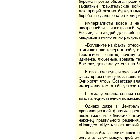
боремся против обмана правите
захватные грабительские во
деклараций разных буржуазных
борьбе, но дальше слов и лице
Империалисты вовсе и не
внутренней и к иностранной б
России, с выгодой для себя п
хищников великолепно раскрыл
«Взгляните на факты относ
втягивает нас теперь в войну 
Германией. Понятно, почему о
идите-ка, любезные, воевать т
Востоке, дешевле уступят на З
В свою очередь, и русская 
с восторгом немецких завоеват
Они хотят, чтобы Советская вла
империалистам, чтобы устроить
В этих условиях сепаратн
власти, единственной возможн
Однако даже в Централь
«революционной фразы» предл
несколько самых близких к нем
наконец правильного решения
«Правде»: «Пусть знает всякий:
Такова была политическая о
воплотил сложнейшую проблем