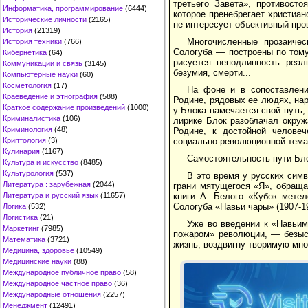
третьего Завета», противосто
Информатика, программирование
(6444)
которое пренебрегает христиан
Исторические личности
(2165)
не интересует объективный про
История
(21319)
Многочисленные прозаичес
История техники
(766)
Сологуба — построены по тому
Кибернетика
(64)
рисуется неподлинность реал
Коммуникации и связь
(3145)
безумия, смерти...
Компьютерные науки
(60)
Косметология
(17)
На фоне и в сопоставлени
Краеведение и этнография
(588)
Родине, рядовых ее людях, на
Краткое содержание произведений
(1000)
у Блока намечается свой путь
Криминалистика
(106)
лирике Блок разоблачал окруж
Криминология
(48)
Родине, к достойной человеч
социально-революционной тема
Криптология
(3)
Кулинария
(1167)
Самостоятельность пути Бло
Культура и искусство
(8485)
Культурология
(537)
В это время у русских симв
Литература : зарубежная
(2044)
грани мятущегося «Я», обраща
книги А. Белого «Кубок метел
Литература и русский язык
(11657)
Сологуба «Навьи чары» (1907-19
Логика
(532)
Логистика
(21)
Уже во введении к «Навьим
Маркетинг
(7985)
пожаром» революции, — безысх
Математика
(3721)
жизнь, воздвигну творимую мно
Медицина, здоровье
(10549)
Медицинские науки
(88)
Международное публичное право
(58)
Международное частное право
(36)
Международные отношения
(2257)
Менеджмент
(12491)