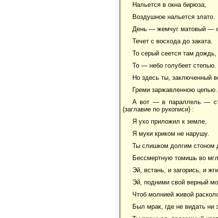
Нальется в окна бирюза,
Воздушное нальется злато.
День — жемчуг матовый — 
Течет с восхода до заката.
То серый сеется там дождь,
То — небо голубеет степью.
Но здесь ты, заключенный в
Греми заржавленною цепью.
А вот — в параллель — ст
(заглавие по рукописи) :
Я ухо приложил к земле,
Я муки криком не нарушу.
Ты слишком долгим стоном
Бессмертную томишь во мгл
Эй, встань, и загорись, и жги
Эй, подними свой верный мо
Чтоб молнией живой раскол
Был мрак, где не видать ни з