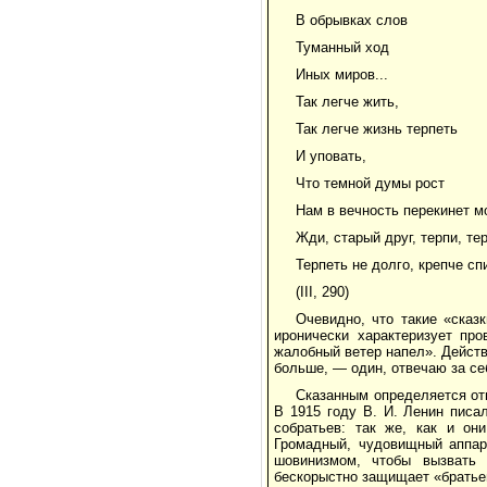
В обрывках слов
Туманный ход
Иных миров...
Так легче жить,
Так легче жизнь терпеть
И уповать,
Что темной думы рост
Нам в вечность перекинет мо
Жди, старый друг, терпи, те
Терпеть не долго, крепче сп
(III, 290)
Очевидно, что такие «сказ
иронически характеризует про
жалобный ветер напел». Действ
больше, — один, отвечаю за себ
Сказанным определяется от
В 1915 году В. И. Ленин писа
собратьев: так же, как и он
Громадный, чудовищный аппар
шовинизмом, чтобы вызвать 
бескорыстно защищает «братьев-