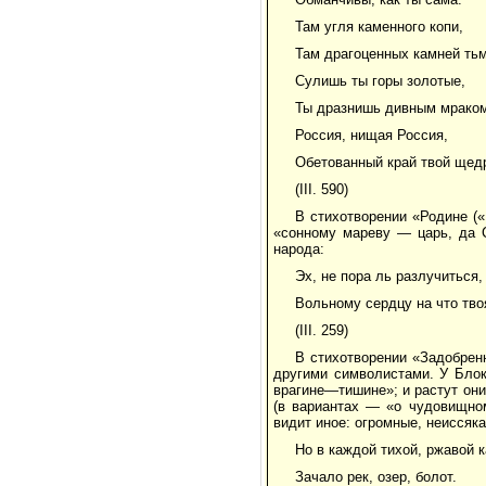
Там угля каменного копи,
Там драгоценных камней тьм
Сулишь ты горы золотые,
Ты дразнишь дивным мраком
Россия, нищая Россия,
Обетованный край твой щед
(III. 590)
В стихотворении «Родине («
«сонному мареву — царь, да 
народа:
Эх, не пора ль разлучиться, 
Вольному сердцу на что тво
(III. 259)
В стихотворении «Задобрен
другими символистами. У Блок
врагине—тишине»; и растут он
(в вариантах — «о чудовищном
видит иное: огромные, неиссяк
Но в каждой тихой, ржавой 
Зачало рек, озер, болот.