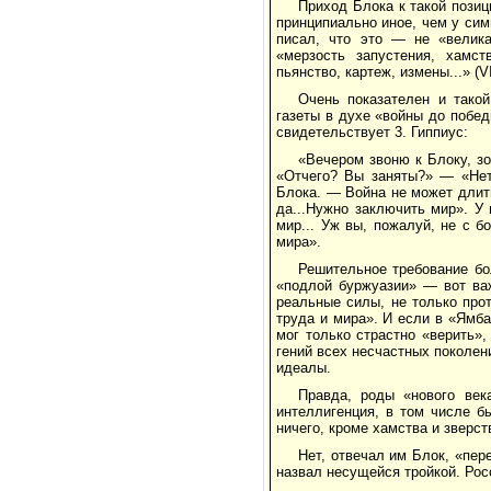
Приход Блока к такой позиц
принципиально иное, чем у сим
писал, что это — не «велика
«мерзость запустения, хамст
пьянство, картеж, измены...» (VI,
Очень показателен и тако
газеты в духе «войны до побед
свидетельствует 3. Гиппиус:
«Вечером звоню к Блоку, зо
«Отчего? Вы заняты?» — «Нет.
Блока. — Война не может длит
да...Нужно заключить мир». У 
мир... Уж вы, пожалуй, не с 
мира».
Решительное требование бо
«подлой буржуазии» — вот ва
реальные силы, не только про
труда и мира». И если в «Ямба
мог только страстно «верить»
гений всех несчастных поколен
идеалы.
Правда, роды «нового век
интеллигенция, в том числе б
ничего, кроме хамства и зверст
Нет, отвечал им Блок, «пер
назвал несущейся тройкой. Рос