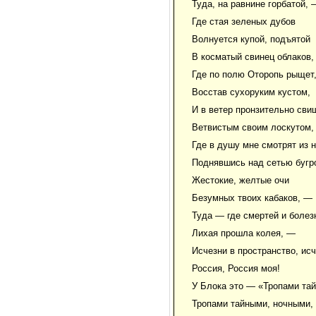
Туда, на равнине горбатой, 
Где стая зеленых дубов
Волнуется купой, подъятой
В косматый свинец облаков,
Где по полю Оторопь рыщет
Восстав сухоруким кустом,
И в ветер пронзительно сви
Ветвистым своим лоскутом,
Где в душу мне смотрят из н
Поднявшись над сетью бугр
Жестокие, желтые очи
Безумных твоих кабаков, —
Туда — где смертей и болез
Лихая прошла колея, —
Исчезни в пространство, исч
Россия, Россия моя!
У Блока это — «Тропами та
Тропами тайными, ночными,