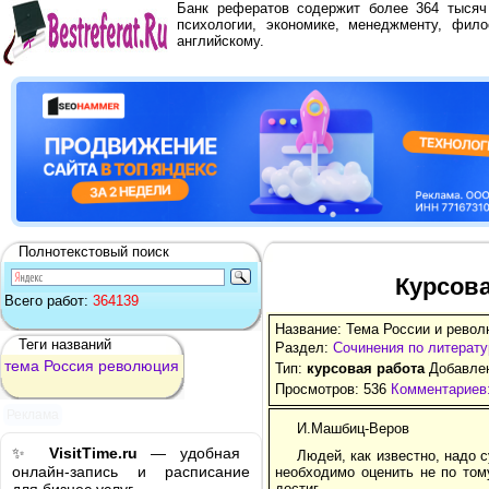
Банк рефератов содержит более 364 тыся
психологии, экономике, менеджменту, фило
английскому.
Полнотекстовый поиск
Курсова
Всего работ:
364139
Название: Тема России и рево
Теги названий
Раздел:
Сочинения по литерату
тема
Россия
революция
Тип:
курсовая работа
Добавлен
Просмотров: 536
Комментариев:
Реклама
И.Машбиц-Веров
✨
VisitTime.ru
— удобная
Людей, как известно, надо с
онлайн-запись и расписание
необходимо оценить не по тому
достиг.