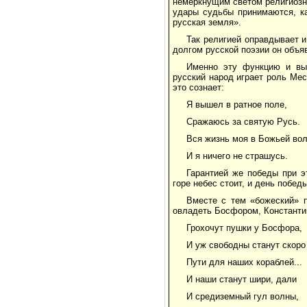
немеркнущим светом религиозно
удары судьбы принимаются, ка
русская земля».
Так религией оправдывает 
долгом русской поэзии он объя
Именно эту функцию и вып
русский народ играет роль Ме
это сознает:
Я вышел в ратное поле,
Сражаюсь за святую Русь.
Вся жизнь моя в Божьей вол
И я ничего не страшусь.
Гарантией же победы при э
горе небес стоит, и день побе
Вместе с тем «божеский» 
овладеть Босфором, Константи
Грохочут пушки у Босфора,
И уж свободны станут скоро
Пути для наших кораблей...
И наши станут шири, дали
И средиземный гул волны,