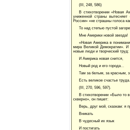
(III, 248, 586)
В стихотворении «Новая Ам
униженной страны вытесняет 
России» «не страшны голоса ка
То над степью пустой загор
Мне Америки новой звезда!
«Новая Америка в понимани
мира Великой Демократии». И 
новые люди и творческий труд:
И Америка новая снится,
Новый род и его города...
Там за белым, за красным, 
Есть великое счастье труда
(III, 270, 596, 597).
В стихотворении «Было то в
скверно», он пишет:
Верь, друг мой, сказкам: я 
Вникать
В чудесный их язык
И постигать