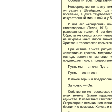
Особый интерес представля
Непосредственно на эту тем
он уехал в Швейцарию, где 
проблемы, в духе теурго-теос
искусственный мир, и война у 
И вот его «концепция» во
стихотворении «Тела», 1916) 
разорванном теле». И тем бол
Обрести же смысл жизни чело
не вскроем иных миров знако
Христос и теософская космогон
Пришествие Христа рисует
«отчетливые грохоты митралье
господь исполняет моление: «
предвещает поэт, с пришествие
Пусть мы — в ночи! Пусть —
Пусть — сон и сон!..
В покое зорь и в предрассв
За ночью — Он.
Собственно же теософское 
иных земель, благие иерархи
единство. В известных стихотв
Сгорающая в великих испытания
брони» и с помощью Христа и к