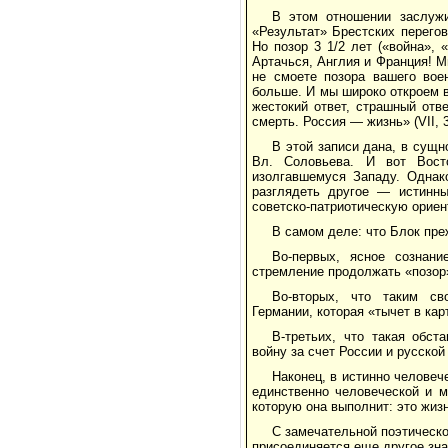
В этом отношении заслужи
«Результат» Брестских перегов
Но позор 3 1/2 лет («война», 
Артачься, Англия и Франция! 
не смоете позора вашего вое
больше. И мы широко откроем в
жестокий ответ, страшный отв
смерть. Россия — жизнь» (VII, 3
В этой записи дана, в сущн
Вл. Соловьева. И вот Восто
изолгавшемуся Западу. Однак
разглядеть другое — истинны
советско-патриотическую ориен
В самом деле: что Блок пре
Во-первых, ясное сознан
стремление продолжать «позор
Во-вторых, что таким св
Германии, которая «тычет в кар
В-третьих, что такая обс
войну за счет России и русско
Наконец, в истинно человеч
единственно человеческой и м
которую она выполнит: это жиз
С замечательной поэтическо
присоединяется еще другое зна