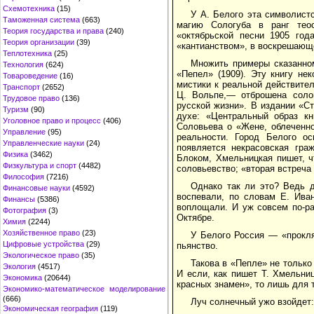
Схемотехника
(15)
У А. Белого эта символист
Таможенная система
(663)
магию Сологуба в ранг теос
Теория государства и права
(240)
«октябрьской песни 1905 год
Теория организации
(39)
«кантианством», в воскрешающ
Теплотехника
(25)
Множить примеры сказанном
Технология
(624)
«Пепел» (1909). Эту книгу не
Товароведение
(16)
мистики к реальной действите
Транспорт
(2652)
Ц. Вольпе,— отброшена соло
Трудовое право
(136)
русской жизни». В издании «С
Туризм
(90)
духе: «Центральный образ к
Уголовное право и процесс
(406)
Соловьева о «Жене, облеченно
Управление
(95)
реальности. Город Белого о
Управленческие науки
(24)
появляется некрасовская гра
Физика
(3462)
Блоком, Хмельницкая пишет, ч
Физкультура и спорт
(4482)
соловьевство; «вторая встреча
Философия
(7216)
Однако так ли это? Ведь д
Финансовые науки
(4592)
воспевали, по словам Е. Ива
Финансы
(5386)
воплощали. И уж совсем по-ра
Фотография
(3)
Октябре.
Химия
(2244)
Хозяйственное право
(23)
У Белого Россия — «прокля
Цифровые устройства
(29)
пьянство.
Экологическое право
(35)
Такова в «Пепле» не только 
Экология
(4517)
И если, как пишет Т. Хмельни
Экономика
(20644)
красных знамен», то лишь для 
Экономико-математическое моделирование
(666)
Луч солнечный ужо взойдет:
Экономическая география
(119)