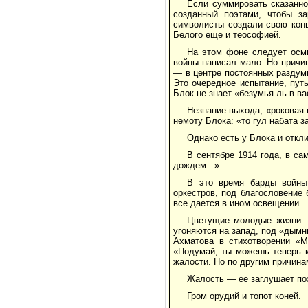
Если суммировать сказанно
созданный поэтами, чтобы з
символисты создали свою кон
Белого еще и теософией.
На этом фоне следует осмы
войны написал мало. Но причи
— в центре постоянных раздуми
Это очередное испытание, путь
Блок не знает «безумья ль в ва
Незнание выхода, «роковая 
немоту Блока: «то гул набата за
Однако есть у Блока и откли
В сентябре 1914 года, в с
дождем...»
В это время барды войны
оркестров, под благословение
все дается в ином освещении.
Цветущие молодые жизни —
угоняются на запад, под «дымн
Ахматова в стихотворении «М
«Подумай, ты можешь теперь м
жалости. Но по другим причина
Жалость — ее заглушает по
Гром орудий и топот коней.