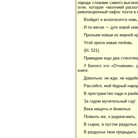
народе словами самого высоког
огня, которая «молнией раск
революционный пафос поэта в 
Взойдет и всколосится новь
И по весне — для новой нов
Прольем ковши из жирной кр
Чтоб зрела новая любовь.
(III, 521).
Приведем еще два стихотво
У Белого это «Отчаяние», 
книге:
Довольно: не жди, не надей
Рассейся, мой бедный народ
В пространство пади и разб
За годом мучительный год!
Века нищеты и безволья.
Позволь же, о родина-мать,
В сырое, в пустое раздолье,
В раздолье твое прорыдать: