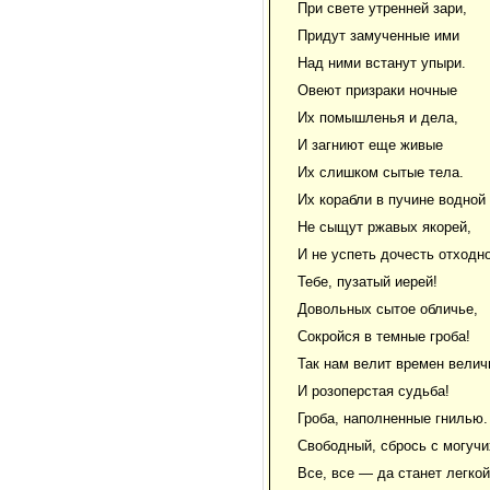
При свете утренней зари,
Придут замученные ими
Над ними встанут упыри.
Овеют призраки ночные
Их помышленья и дела,
И загниют еще живые
Их слишком сытые тела.
Их корабли в пучине водной
Не сыщут ржавых якорей,
И не успеть дочесть отходн
Тебе, пузатый иерей!
Довольных сытое обличье,
Сокройся в темные гроба!
Так нам велит времен велич
И розоперстая судьба!
Гроба, наполненные гнилью.
Свободный, сбрось с могучи
Все, все — да станет легко