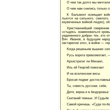
О чем так долго мы мечтали
О чем нам снились только сн
К. Бальмонт освящает вой
льются на сильного, смелого, 
изувеченных войной людях), объ
Христианнейший смиренник 
«стыдясь знаменоваться кровь
уединенного добра» тех, кто о
Вяч. Иванов, в будущем народ
застарелое зло», в войне — «кр
Когда решеньем вышних сил
Русь ворога превозмогает, 
Архистратиг ли Михаил,
Иль ей Георгий помогает.
И на вселенские весы
Бросая подвиг достославный
Ты, совесть русская, себе,
Дитя, верна и в бездорожье
Скитаний темных. И Судьбе
Самой кричишь: «Суди по-б