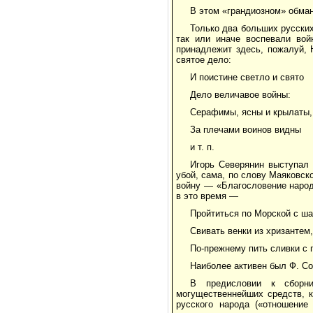
В этом «грандиозном» обман
Только два больших русски
так или иначе воспевали вой
принадлежит здесь, пожалуй, 
святое дело:
И поистине светло и свято
Дело величавое войны:
Серафимы, ясны и крылаты,
За плечами воинов видны
и т. п.
Игорь Северянин выступал 
убой, сама, по слову Маяковск
войну — «Благословение народу
в это время —
Пройтиться по Морской с ша
Свивать венки из хризантем,
По-прежнему пить сливки с п
Наиболее активен был Ф. Со
В предисловии к сборн
могущественнейших средств, к
русского народа («отношение