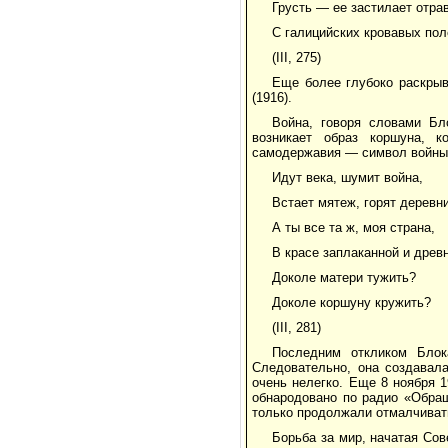
Грусть — ее застилает отра
С галицийских кровавых поле
(III, 275)
Еще более глубоко раскрыв
(1916).
Война, говоря словами Бл
возникает образ коршуна, 
самодержавия — символ войны 
Идут века, шумит война,
Встает мятеж, горят деревни
А ты все та ж, моя страна,
В красе заплаканной и древ
Доколе матери тужить?
Доколе коршуну кружить?
(III, 281)
Последним откликом Бло
Следовательно, она создавала
очень нелегко. Еще 8 ноября 
обнародовано по радио «Обращ
только продолжали отмалчивать
Борьба за мир, начатая Сов