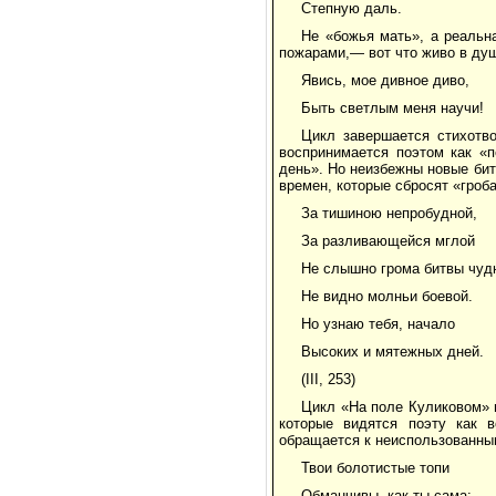
Степную даль.
Не «божья мать», а реальн
пожарами,— вот что живо в душ
Явись, мое дивное диво,
Быть светлым меня научи!
Цикл завершается стихотво
воспринимается поэтом как «п
день». Но неизбежны новые би
времен, которые сбросят «гроб
За тишиною непробудной,
За разливающейся мглой
Не слышно грома битвы чуд
Не видно молньи боевой.
Но узнаю тебя, начало
Высоких и мятежных дней.
(III, 253)
Цикл «На поле Куликовом» 
которые видятся поэту как 
обращается к неиспользованны
Твои болотистые топи
Обманчивы, как ты сама: