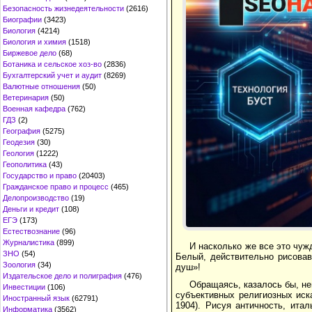
Безопасность жизнедеятельности
(2616)
Биографии
(3423)
Биология
(4214)
Биология и химия
(1518)
Биржевое дело
(68)
Ботаника и сельское хоз-во
(2836)
Бухгалтерский учет и аудит
(8269)
Валютные отношения
(50)
Ветеринария
(50)
Военная кафедра
(762)
ГДЗ
(2)
География
(5275)
Геодезия
(30)
Геология
(1222)
Геополитика
(43)
Государство и право
(20403)
Гражданское право и процесс
(465)
Делопроизводство
(19)
Деньги и кредит
(108)
ЕГЭ
(173)
Естествознание
(96)
Журналистика
(899)
И насколько же все это чужд
ЗНО
(54)
Белый, действительно рисовав
Зоология
(34)
душ»!
Издательское дело и полиграфия
(476)
Обращаясь, казалось бы, не
Инвестиции
(106)
субъективных религиозных иск
Иностранный язык
(62791)
1904). Рисуя античность, ита
Информатика
(3562)