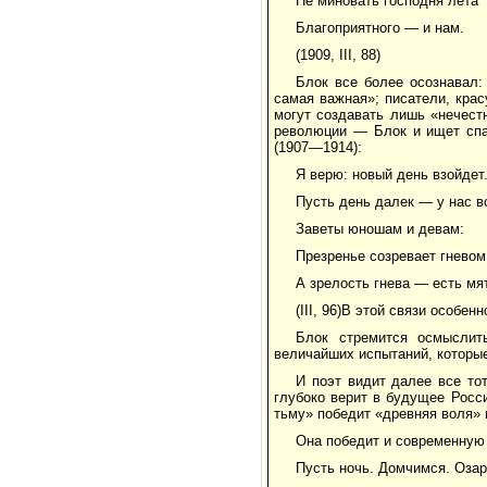
Не миновать господня лета
Благоприятного — и нам.
(1909, III, 88)
Блок все более осознавал:
самая важная»; писатели, кра
могут создавать лишь «нечестн
революции — Блок и ищет спа
(1907—1914):
Я верю: новый день взойдет.
Пусть день далек — у нас в
Заветы юношам и девам:
Презренье созревает гневом
А зрелость гнева — есть мя
(III, 96)В этой связи особе
Блок стремится осмыслит
величайших испытаний, которые
И поэт видит далее все то
глубоко верит в будущее Росс
тьму» победит «древняя воля» 
Она победит и современную
Пусть ночь. Домчимся. Оза