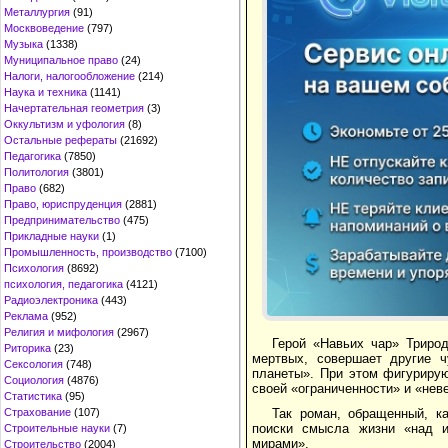
Металлургия
(91)
Москвоведение
(797)
Музыка
(1338)
Муниципальное право
(24)
Налоги, налогообложение
(214)
Наука и техника
(1141)
Начертательная геометрия
(3)
Оккультизм и уфология
(8)
Остальные рефераты
(21692)
Педагогика
(7850)
Политология
(3801)
Право
(682)
Право, юриспруденция
(2881)
Предпринимательство
(475)
Прикладные науки
(1)
Промышленность, производство
(7100)
Психология
(8692)
психология, педагогика
(4121)
Радиоэлектроника
(443)
Реклама
(952)
Религия и мифология
(2967)
Герой «Навьих чар» Трирод
Риторика
(23)
мертвых, совершает другие ч
Сексология
(748)
планеты». При этом фигуриру
Социология
(4876)
своей «ограниченности» и «нев
Статистика
(95)
Страхование
(107)
Так роман, обращенный, ка
поиски смысла жизни «над и
Строительные науки
(7)
мирами».
Строительство
(2004)