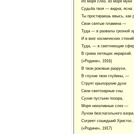
Из моря слез, из моря муки
Судьба твоя — видна, ясна:
Ты простираешь ввысь, как р
Свои святые пламена —
Туда — в развалы грозной э
И в визг космических стихи
Туда, — в светлеющие сфе
В грома летящих иерархий.
(«Родине», 1916)
В твои роковые разрухи,
В глухие твои глубины, —
Струят крылорукие духи
Свои светозарные сны.
Сухие пустыни позора,
Моря неизливные слез —
Лучом безглагольного взора
Согреет сошедший Христос..
(«Родине», 1917)