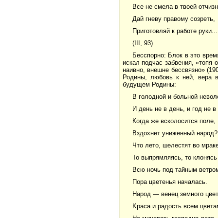
Все не смела в твоей отчиз
Дай гневу правому созреть,
Приготовляй к работе руки...
(III, 93)
Бесспорно: Блок в это врем
искал подчас забвения, «топя 
наивно, внешне бессвязно» (190
Родины, любовь к ней, вера в
будущем Родины:
В голодной и больной невол
И день не в день, и год не в 
Когда же всколосится поле,
Вздохнет униженный народ?
Что лето, шелестят во мраке
То выпрямляясь, то клонясь
Всю ночь под тайным ветром
Пора цветенья началась.
Народ — венец земного цвет
Kраса и радость всем цвета