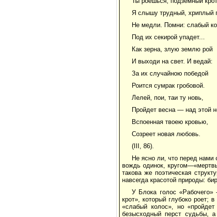
Ты роешься, подземный крот
Я слышу трудный, хриплый г
Не медли. Помни: слабый к
Под их секирой упадет...
Как зерна, злую землю рой
И выходи на свет. И ведай:
За их случайною победой
Роится сумрак гробовой.
Лелей, пои, таи ту новь,
Пройдет весна — над этой 
Вспоенная твоею кровью,
Созреет новая любовь.
(III, 86).
Не ясно ли, что перед нам
вождь одинок, кругом—«мертвы
такова же поэтическая структ
навсегда красотой природы: би
У Блока голос «Рабочего» 
крот», который глубоко роет; 
«слабый колос», но «пройдет
безысходный перст судьбы, а