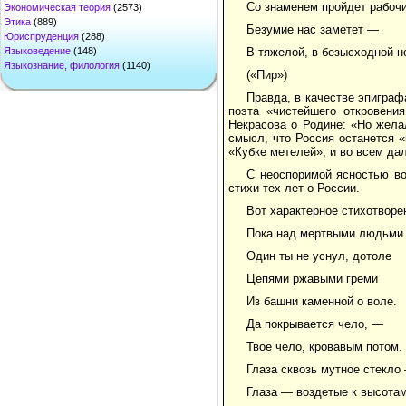
Со знаменем пройдет рабочи
Экономическая теория
(2573)
Этика
(889)
Безумие нас заметет —
Юриспруденция
(288)
Языковедение
(148)
В тяжелой, в безысходной н
Языкознание, филология
(1140)
(«Пир»)
Правда, в качестве эпиграф
поэта «чистейшего откровени
Некрасова о Родине: «Но жела
смысл, что Россия останется «
«Кубке метелей», и во всем да
С неоспоримой ясностью во
стихи тех лет о России.
Вот характерное стихотворе
Пока над мертвыми людьми
Один ты не уснул, дотоле
Цепями ржавыми греми
Из башни каменной о воле.
Да покрывается чело, —
Твое чело, кровавым потом.
Глаза сквозь мутное стекло
Глаза — воздетые к высотам