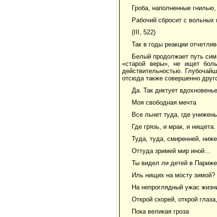
Гроба, наполненные гнилью,
Рабочий сбросит с вольных 
(III, 522)
Так в годы реакции отчетли
Белый продолжает путь симв
«старой веры», не ищет боль
действительностью. Глубочайш
отсюда также совершенно друго
Да. Так диктует вдохновенье
Моя свободная мечта
Все льнет туда, где унижень
Где грязь, и мрак, и нищета.
Туда, туда, смиренней, ниж
Оттуда зримей мир иной...
Ты видел ли детей в Париже
Иль нищих на мосту зимой?
На непроглядный ужас жизн
Открой скорей, открой глаза
Пока великая гроза