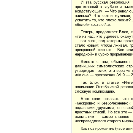
И эта русская революция,
протекавший в глубине и тьме
ехидствующим. — Что революци
паинька? Что сотни жуликов,
ухватить то, что плохо лежит?
«белой» костью?..».
Теперь, продолжает Блок, 
«те из нас, кто уцелеет, окаж
— вот знак, под которым прох
стало новым; чтобы лживая, гр
прекрасной жизнью... Все ил
народной» и бурно прорывающи
Вместе с тем, объясняет 
давнишних символистских стре
утверждает Блок, эта вера «в т
ибо она — прекрасна» (VI,9 — 2
Так Блок в статье «Инте
понимание Октябрьской револю
сложную композицию.
Блок хочет показать, что 
«бескровно и безболезненно»
недавними друзьями, он своей
яростных стихий. Но все это —
всем этим — самое главное —
несправедливого старого мира»
Как поэт-романтик («все ил