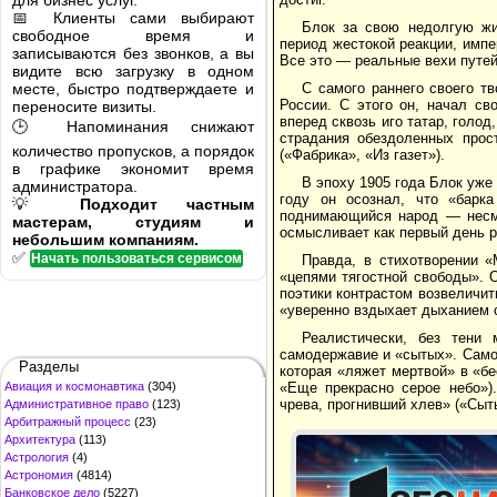
для бизнес услуг.
📅 Клиенты сами выбирают
Блок за свою недолгую жи
свободное время и
период жестокой реакции, импе
записываются без звонков, а вы
Все это — реальные вехи путей
видите всю загрузку в одном
месте, быстро подтверждаете и
С самого раннего своего т
России. С этого он, начал св
переносите визиты.
вперед сквозь иго татар, голод
🕒 Напоминания снижают
страдания обездоленных прос
количество пропусков, а порядок
(«Фабрика», «Из газет»).
в графике экономит время
В эпоху 1905 года Блок уже
администратора.
году он осознал, что «барк
💡
Подходит частным
поднимающийся народ — несме
мастерам, студиям и
осмысливает как первый день 
небольшим компаниям.
✅
Начать пользоваться сервисом
Правда, в стихотворении 
«цепями тягостной свободы». 
поэтики контрастом возвеличит
«уверенно вздыхает дыханием св
Реалистически, без тени
самодержавие и «сытых». Само
Разделы
которая «ляжет мертвой» в «б
Авиация и космонавтика
(304)
«Еще прекрасно серое небо»)
чрева, прогнивший хлев» («Сыт
Административное право
(123)
Арбитражный процесс
(23)
Архитектура
(113)
Астрология
(4)
Астрономия
(4814)
Банковское дело
(5227)