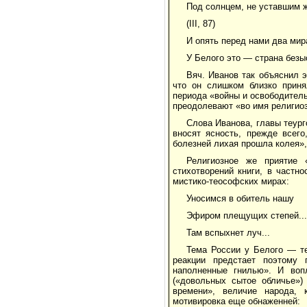
Под солнцем, не уставшим 
(III, 87)
И опять перед нами два мир
У Белого это — страна безы
Вяч. Иванов так объяснил э
что он слишком близко приня
периода «войны и освободитель
преодолевают «во имя религиоз
Слова Иванова, главы теург
вносят ясность, прежде всего
болезней лихая прошла колея»,
Религиозное же приятие 
стихотворений книги, в частн
мистико-теософских мирах:
Уносимся в обитель нашу
Эфиром плещущих степей...
Там вспыхнет луч...
Тема России у Белого — те
реакции предстает поэтому
наполненные гнилью». И воп
(«довольных сытое обличье»)
времени», величие народа, 
мотивировка еще обнаженней: