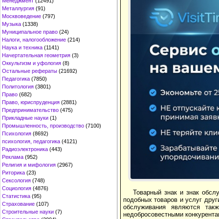
Менеджмент
(12491)
Металлургия
(91)
Москвоведение
(797)
Музыка
(1338)
Муниципальное право
(24)
Налоги, налогообложение
(214)
Наука и техника
(1141)
Начертательная геометрия
(3)
Оккультизм и уфология
(8)
Остальные рефераты
(21692)
Педагогика
(7850)
Политология
(3801)
Право
(682)
Право, юриспруденция
(2881)
Предпринимательство
(475)
Прикладные науки
(1)
Промышленность, производство
(7100)
Психология
(8692)
психология, педагогика
(4121)
Радиоэлектроника
(443)
Реклама
(952)
Религия и мифология
(2967)
Риторика
(23)
Сексология
(748)
Социология
(4876)
Товарный знак и знак обсл
Статистика
(95)
подобных товаров и услуг друг
Страхование
(107)
обслуживания являются такж
Строительные науки
(7)
недобросовестными конкурента