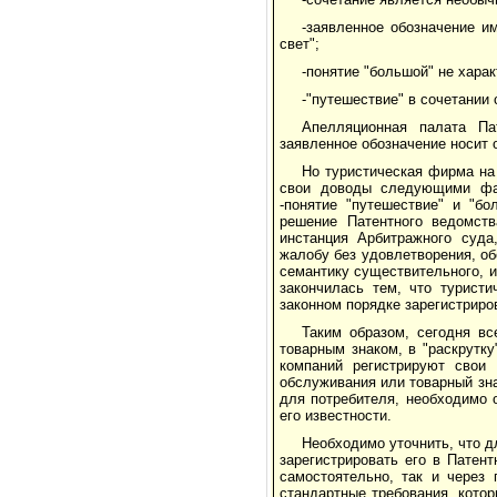
-заявленное обозначение и
свет";
-понятие "большой" не харак
-"путешествие" в сочетании
Апелляционная палата Па
заявленное обозначение носит 
Но туристическая фирма на
свои доводы следующими фак
-понятие "путешествие" и "б
решение Патентного ведомст
инстанция Арбитражного суда
жалобу без удовлетворения, об
семантику существительного, 
закончилась тем, что турист
законном порядке зарегистриро
Таким образом, сегодня в
товарным знаком, в "раскрутк
компаний регистрируют свои 
обслуживания или товарный зна
для потребителя, необходимо 
его известности.
Необходимо уточнить, что д
зарегистрировать его в Патен
самостоятельно, так и через 
стандартные требования, котор