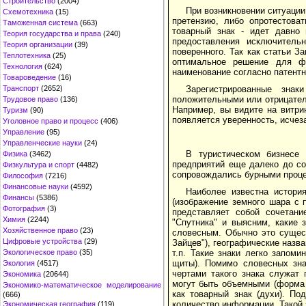
Строительство
(2004)
При возникновении ситуации
Схемотехника
(15)
претензию, либо опротестова
Таможенная система
(663)
товарный знак - идет давно
Теория государства и права
(240)
предоставления исключительн
Теория организации
(39)
поверенного. Так как статьи З
Теплотехника
(25)
оптимальное решение для ф
Технология
(624)
наименование согласно патентн
Товароведение
(16)
Транспорт
(2652)
Зарегистрированные зна
положительными или отрицател
Трудовое право
(136)
Например, вы видите на витрин
Туризм
(90)
появляется уверенность, исчез
Уголовное право и процесс
(406)
Управление
(95)
Управленческие науки
(24)
В туристическом бизнесе
Физика
(3462)
предприятий еще далеко до со
Физкультура и спорт
(4482)
сопровождались бурными проце
Философия
(7216)
Финансовые науки
(4592)
Наиболее известна истори
Финансы
(5386)
(изображение земного шара с 
Фотография
(3)
представляет собой сочетани
Химия
(2244)
"Спутника" и выясним, какие 
Хозяйственное право
(23)
словесным. Обычно это сущест
Цифровые устройства
(29)
Зайцев"), географические назв
Экологическое право
(35)
т.п. Такие знаки легко запом
щиты). Помимо словесных зна
Экология
(4517)
чертами такого знака служат 
Экономика
(20644)
могут быть объемными (форма 
Экономико-математическое моделирование
как товарный знак (духи). По
(666)
количество информации. Такой з
Экономическая география
(119)