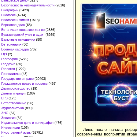
Банковское дело
(5227)
Безопасность жизнедеятельности
(2616)
Биографии
(3423)
Биология
(4214)
Биология и химия
(1518)
Биржевое дело
(68)
Ботаника и сельское хоз-во
(2836)
Бухгалтерский учет и аудит
(8269)
Валютные отношения
(50)
Ветеринария
(50)
Военная кафедра
(762)
ГДЗ
(2)
География
(5275)
Геодезия
(30)
Геология
(1222)
Геополитика
(43)
Государство и право
(20403)
Гражданское право и процесс
(465)
Делопроизводство
(19)
Деньги и кредит
(108)
ЕГЭ
(173)
Естествознание
(96)
Журналистика
(899)
ЗНО
(54)
Зоология
(34)
Издательское дело и полиграфия
(476)
Инвестиции
(106)
Лишь после начала рефор
Иностранный язык
(62791)
современном восприятии играе