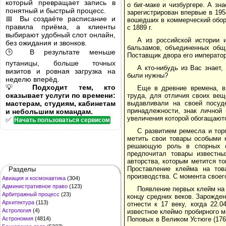
который превращает запись в
о биг-маке и чизбургере. А зн
понятный и быстрый процесс.
зарегистрирован впервые в 19
📅 Вы создаёте расписание и
вошедших в коммерческий оборот
правила приёма, а клиенты
с 1889 г.
выбирают удобный слот онлайн,
А из российской истории и
без ожидания и звонков.
бальзамов, объединенных общи
🕒 В результате меньше
Поставщик двора его император
путаницы, больше точных
А кто-нибудь из Вас знает,
визитов и ровная загрузка на
были нужны?
неделю вперёд.
💡
Подходит тем, кто
Еще в древние времена, в
оказывает услуги по времени:
труда, для отличия своих вещ
мастерам, студиям, кабинетам
выдавливали на своей посуде
принадлежности, знак личной 
и небольшим командам.
увеличения которой обогащают
✅
Начать пользоваться сервисом
С развитием ремесла и тор
метить свои товары особыми 
решающую роль в спорных сл
предпочитал товары известны
авторства, которым метится т
Проставление клейма на то
Разделы
производства. С момента своег
Авиация и космонавтика
(304)
Административное право
(123)
Появление первых клейм на 
Арбитражный процесс
(23)
концу средних веков. Зарожде
Архитектура
(113)
отнести к 17 веку, когда 22.
Астрология
(4)
известное клеймо пробирного м
Астрономия
(4814)
Поповых в Великом Устюге (1761-