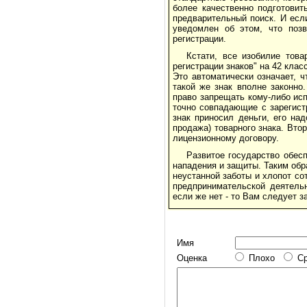
более качественно подготовит
предварительный поиск. И если
уведомлен об этом, что позв
регистрации.
Кстати, все изобилие тов
регистрации знаков" на 42 клас
Это автоматически означает, 
такой же знак вполне законно
право запрещать кому-либо исп
точно совпадающие с зарегист
знак приносил деньги, его над
продажа) товарного знака. Вто
лицензионному договору.
Развитое государство обес
нападения и защиты. Таким обр
неустанной заботы и хлопот со
предпринимательской деятельн
если же нет - то Вам следует 
Имя
Оценка
Плохо
С