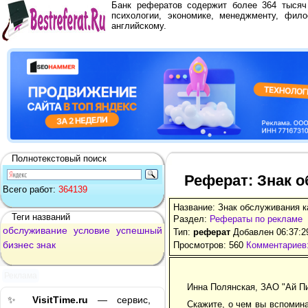
Банк рефератов содержит более 364 тыся
психологии, экономике, менеджменту, фило
английскому.
Полнотекстовый поиск
Реферат: Знак о
Всего работ:
364139
Название: Знак обслуживания к
Теги названий
Раздел:
Рефераты по рекламе
обслуживание
условие
успешный
Тип:
реферат
Добавлен 06:37:2
бизнес
знак
Просмотров: 560
Комментариев:
Реклама
Инна Полянская, ЗАО "Ай П
✨
VisitTime.ru
— сервис,
Скажите, о чем вы вспомина