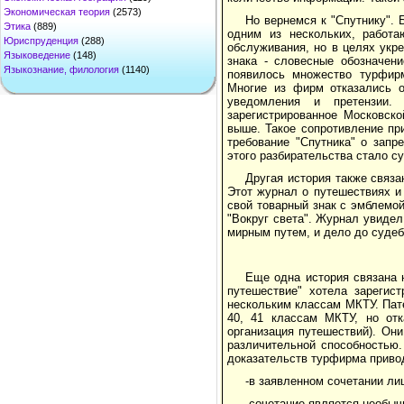
Экономическая теория
(2573)
Но вернемся к "Спутнику".
Этика
(889)
одним из нескольких, работа
Юриспруденция
(288)
обслуживания, но в целях укр
Языковедение
(148)
знака - словесные обозначени
Языкознание, филология
(1140)
появилось множество турфирм
Многие из фирм отказались о
уведомления и претензии.
зарегистрированное Московско
выше. Такое сопротивление пр
требование "Спутника" о запр
этого разбирательства стало с
Другая история также связа
Этот журнал о путешествиях и
свой товарный знак с эмблемой
"Вокруг света". Журнал увидел
мирным путем, и дело до судеб
Еще одна история связана 
путешествие" хотела зарегис
нескольким классам МКТУ. Патен
40, 41 классам МКТУ, но отк
организация путешествий). Он
различительной способностью.
доказательств турфирма прив
-в заявленном сочетании л
-сочетание является необыч