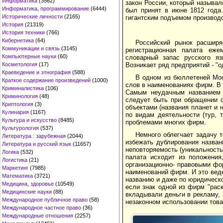
Информатика
(3562)
закон России, который называл
Информатика, программирование
(6444)
был принят в июне 1812 года
Исторические личности
(2165)
гигантским подъемом производс
История
(21319)
История техники
(766)
Кибернетика
(64)
Российский рынок расшир
Коммуникации и связь
(3145)
регистрационная палата еже
Компьютерные науки
(60)
словарный запас русского яз
Возникает ряд предприятий - "о
Косметология
(17)
Краеведение и этнография
(588)
В одном из бюллетеней Мос
Краткое содержание произведений
(1000)
слов в наименованиях фирм. В с
Криминалистика
(106)
Самым неудачным названием с
Криминология
(48)
следует быть при обращении с
Криптология
(3)
объектами (названия планет и 
Кулинария
(1167)
по видам деятельности (тур, 
Культура и искусство
(8485)
проблемами многих фирм.
Культурология
(537)
Немного облегчает задачу т
Литература : зарубежная
(2044)
избежать дублирования назван
Литература и русский язык
(11657)
неповторяемость (уникальность
Логика
(532)
палата исходит из положения
Логистика
(21)
организационно- правовыми фо
Маркетинг
(7985)
наименований фирм. И это веде
Математика
(3721)
названию и даже по юридическо
Медицина, здоровье
(10549)
если знак одной из фирм "рас
Медицинские науки
(88)
вкладывали деньги в рекламу,
Международное публичное право
(58)
незаконном использовании това
Международное частное право
(36)
Международные отношения
(2257)