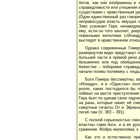
богов, как они изображены в 
справедливости или утешения 
существами с нравственным ур
(Один единственный раз говори
неправосудие власть имущих он
Зевс угрожает Гере, ненавидя
ему, если он того захочет, ра
повинными жителями («Илиада
выглядят в нравственном отнош
Однако современные Гомеру
развернутом виде предстанут п
большей части в прямой речи 
безымянно или под обобщенн
божестве – поборнике справе
начале поэмы полемику с людьми
Боги Гомера бессмертны, в
«Илиаде», и в «Одиссее» поэт
ролях, каких постыдился бы л
поймал на месте преступления
Гера бьет по щекам свою падче
на раны, которые нанес ей сме
смертные гиганты От и Эфиаль
погиб там (V, 383 – 391).
С полной серьезностью гово
властны сами боги, и в ее ру
сражении. Мойра неумолима, к
Как это и естественно пр