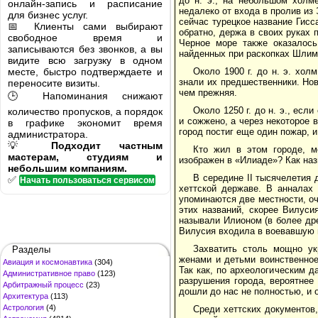
до н. э., на небольшом холм
онлайн-запись и расписание
недалеко от входа в пролив из
для бизнес услуг.
сейчас турецкое название Гисс
📅 Клиенты сами выбирают
обратно, держа в своих руках 
свободное время и
Черное море также оказалось
записываются без звонков, а вы
найденных при раскопках Шлима
видите всю загрузку в одном
месте, быстро подтверждаете и
Около 1900 г. до н. э. хо
знали их предшественники. Но
переносите визиты.
чем прежняя.
🕒 Напоминания снижают
Около 1250 г. до н. э., ес
количество пропусков, а порядок
и сожжено, а через некоторое 
в графике экономит время
город постиг еще один пожар, 
администратора.
💡
Подходит частным
Кто жил в этом городе, м
мастерам, студиям и
изображен в «Илиаде»? Как наз
небольшим компаниям.
В середине II тысячелетия 
✅
Начать пользоваться сервисом
хеттской державе. В анналах 
упоминаются две местности, оч
этих названий, скорее Вилуси
называли Илионом (в более дре
Вилусия входила в воевавшую 
Захватить столь мощно ук
Разделы
женами и детьми воинственное
Авиация и космонавтика
(304)
Так как, по археологическим 
Административное право
(123)
разрушения города, вероятнее 
Арбитражный процесс
(23)
дошли до нас не полностью, и 
Архитектура
(113)
Астрология
(4)
Среди хеттских документов