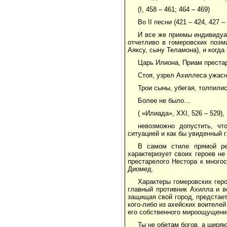
(I, 458 – 461; 464 – 469)
Во II песни (421 – 424, 427 
И все же приемы индивидуа
отчетливо в гомеровских поэм
Аяксу, сыну Теламона), и когд
Царь Илиона, Приам преста
Стоя, узрел Ахиллеса ужасн
Трои сыны, убегая, толпили
Более не было...
( «Илиада», ХХI, 526 – 529),
невозможно допустить, ч
ситуацией и как бы увиденный 
В самом стиле прямой ре
характеризует своих героев не 
престарелого Нестора к многос
Диомед.
Характеры гомеровских гер
главный противник Ахилла и вс
защищая свой город, предстает
кого-либо из ахейских воителе
его собственного мироощущени
Ты не обетам богов, а ширя