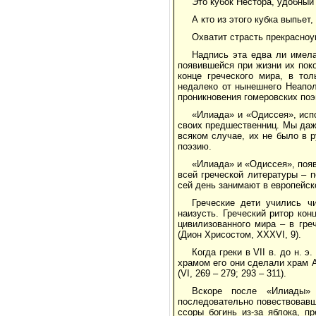
Это кубок Нестора, удобный
А кто из этого кубка выпьет,
Охватит страсть прекрасно
Надпись эта едва ли имел
появившейся при жизни их поко
конце греческого мира, в то
недалеко от нынешнего Неапол
проникновения гомеровских поэ
«Илиада» и «Одиссея», исп
своих предшественниц. Мы даж
всяком случае, их не было в 
поэзию.
«Илиада» и «Одиссея», появ
всей греческой литературы – п
сей день занимают в европейск
Греческие дети учились ч
наизусть. Греческий ритор кон
цивилизованного мира – в гре
(Дион Хрисостом, ХХХVI, 9).
Когда греки в VII в. до н.
храмом его они сделали храм 
(VI, 269 – 279; 293 – 311).
Вскоре после «Илиады» 
последовательно повествовавш
ссоры богинь из-за яблока, п