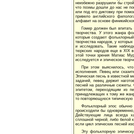
неизбежно разрушили бы строй
что поэмы дошли до нас не по
или под его диктовку при пом
привело английского филолог
алфавит на основе финикийског
Гомер должен был впитать 
творчества. У этого жанра фо
которые создают фольклорный 
творчества народов, у которы
и исследовать. Такие наблю
тюркских народов еще в XIX в
этой точки зрения Матиас Му
исследуется и эпическое творч
При этом выяснилось, чт
исполнения. Певец или сказит
Эпическая песнь в известной ме
задачей, певец держит нагот
песней на различные сюжеты. 
эпитетом, переходящим из пе
принадлежащих к тому же жанр
то повторяющуюся типическую 
Фольклорный эпос обычно 
происходили бы одновременно,
Действующие лица всегда ха
сплошной черной, либо белой к
если цикл эпических песней из
Эту фольклорную эпическу