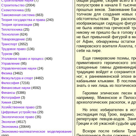
общей родине, скорее всего в 
Строительные науки
(7)
полуострове в начале II тысяч
Строительство
(2004)
прошлых веков. Завоевание Ба
Схемотехника
(15)
толчком для создания новых 
Таможенная система
(663)
обстоятельствам. При раскопк
Теория государства и права
(240)
изображающая сидящую фигуру,
Теория организации
(39)
не была известна греческой т
Теплотехника
(25)
никому не пришло бы в голову 
Технология
(624)
не был привычной фигурой в ми
Товароведение
(16)
от Афин, обнаружены остатки
Транспорт
(2652)
гомеровского воителя Ахилла, 
Трудовое право
(136)
себе на лире.
Туризм
(90)
Еще гомеровские поэмы, пр
Уголовное право и процесс
(406)
примитивного героического э
Управление
(95)
священные гимны древнеиндий
Управленческие науки
(24)
традицию войдет и сохранится
Физика
(3462)
ног; к раннемикенской эпохе 
Физкультура и спорт
(4482)
кабаньими клыками. В послем
Философия
(7216)
знать о них лишь из поэтическо
Финансовые науки
(4592)
Героями эпических песен 
Финансы
(5386)
например, Микенское и Пилос
Фотография
(3)
археологических раскопок, и д
Химия
(2244)
Хозяйственное право
(23)
Но эпос избирателен в ис
Цифровые устройства
(29)
экспедиция под Трою, видимо,
Экологическое право
(35)
репертуаре певцов-аэдов. Зан
Экология
(4517)
Греции и об ужасной судьбе цар
Экономика
(20644)
Вскоре после гибели Тро
Экономико-математическое моделирование
Пелопоннесе были сожжены, уц
(666)