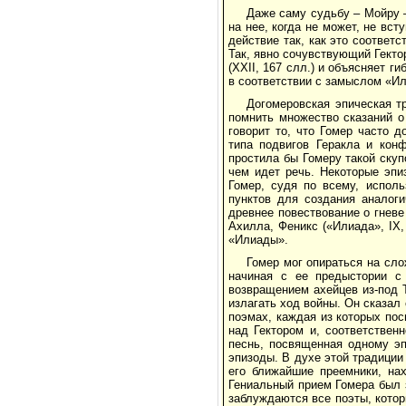
Даже саму судьбу – Мойру 
на нее, когда не может, не вс
действие так, как это соотве
Так, явно сочувствующий Гекто
(ХХII, 167 слл.) и объясняет г
в соответствии с замыслом «И
Догомеровская эпическая 
помнить множество сказаний о
говорит то, что Гомер часто 
типа подвигов Геракла и кон
простила бы Гомеру такой ску
чем идет речь. Некоторые эпи
Гомер, судя по всему, исполь
пунктов для создания аналоги
древнее повествование о гневе
Ахилла, Феникс («Илиада», IХ,
«Илиады».
Гомер мог опираться на сл
начиная с ее предыстории с
возвращением ахейцев из-под 
излагать ход войны. Он сказал 
поэмах, каждая из которых по
над Гектором и, соответствен
песнь, посвященная одному эп
эпизоды. В духе этой традиции
его ближайшие преемники, на
Гениальный прием Гомера был з
заблуждаются все поэты, котор