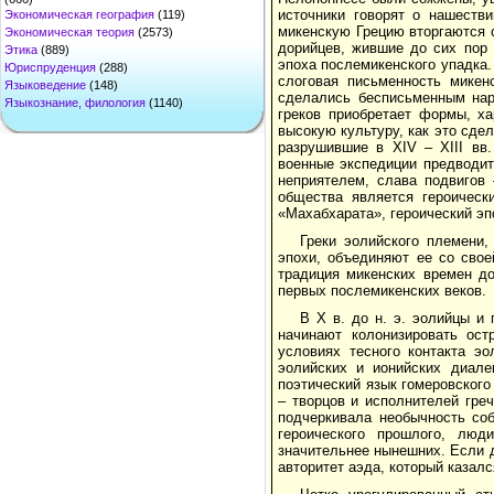
источники говорят о нашеств
Экономическая география
(119)
микенскую Грецию вторгаются 
Экономическая теория
(2573)
дорийцев, жившие до сих пор 
Этика
(889)
эпоха послемикенского упадка
Юриспруденция
(288)
слоговая письменность микен
Языковедение
(148)
сделались бесписьменным нар
Языкознание, филология
(1140)
греков приобретает формы, х
высокую культуру, как это сде
разрушившие в XIV – XIII вв.
военные экспедиции предводит
неприятелем, слава подвигов
общества является героическ
«Махабхарата», героический эп
Греки эолийского племени
эпохи, объединяют ее со свое
традиция микенских времен до
первых послемикенских веков.
В Х в. до н. э. эолийцы и
начинают колонизировать ост
условиях тесного контакта э
эолийских и ионийских диале
поэтический язык гомеровского
– творцов и исполнителей греч
подчеркивала необычность со
героического прошлого, люд
значительнее нынешних. Если 
авторитет аэда, который казал