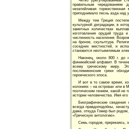
Четко урегулированный ст
правильным чередованием д
незатейливая торжественная
приподнимало песнь аэда над 
Между тем Греция постепе
культурной деградации, в кото
заметных количествах выплав
изготовления орудий труда и
численность населения. Возрож
на бронзе, скульптура. Рели
соседних местностей, и исп
становится неотъемлемым элем
Наконец, около 800 г. до 
финикийский алфавит. В течение
всему греческому миру. Эт
послемикенские греки обход
героического эпоса.
И вот в то самое время, к
колониях – на островах или в 
поэтическим гением, какой не п
истории человечества. Имя его 
Биографические сведения 
всегда правдоподобны, зачаст
даже, откуда Гомер был родом
«Греческую антологию».
Семь городов, пререкаясь, з