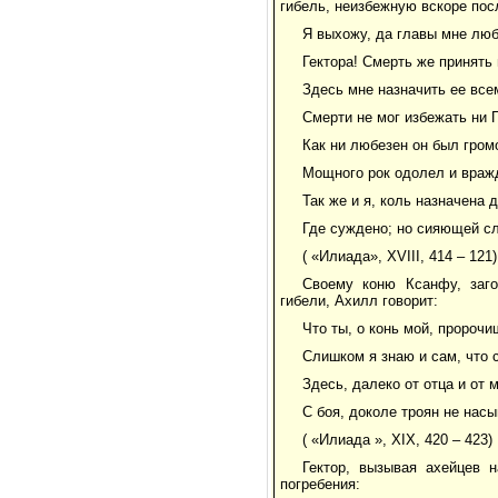
гибель, неизбежную вскоре пос
Я выхожу, да главы мне люб
Гектора! Смерть же принять 
Здесь мне назначить ее все
Смерти не мог избежать ни 
Как ни любезен он был гром
Мощного рок одолел и враж
Так же и я, коль назначена 
Где суждено; но сияющей с
( «Илиада», XVIII, 414 – 121)
Своему коню Ксанфу, заг
гибели, Ахилл говорит:
Что ты, о конь мой, пророчи
Слишком я знаю и сам, что 
Здесь, далеко от отца и от 
С боя, доколе троян не нас
( «Илиада », ХIХ, 420 – 423)
Гектор, вызывая ахейцев 
погребения: