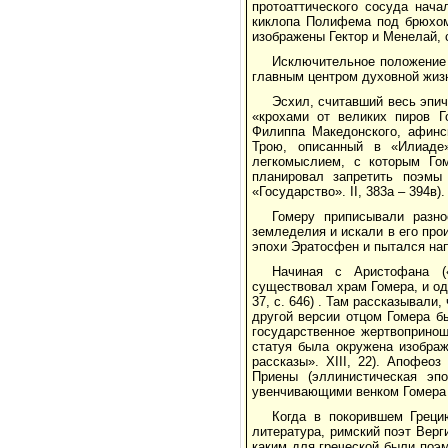
протоаттического сосуда нача
киклопа Полифема под брюхом 
изображены Гектор и Менелай, 
Исключительное положение го
главным центром духовной жиз
Эсхил, считавший весь эпич
«крохами от великих пиров Г
Филиппа Македонского, афинс
Трою, описанный в «Илиаде
легкомыслием, с которым Го
планировал запретить поэмы 
«Государство». II, 383а – 394в).
Гомеру приписывали разно
земледелия и искали в его про
эпохи Эратосфен и пытался нап
Начиная с Аристофана (
существовал храм Гомера, и од
37, с. 646) . Там рассказывали
другой версии отцом Гомера б
государственное жертвопринош
статуя была окружена изображ
рассказы». ХIII, 22). Апофео
Приены (эллинистическая эп
увенчивающими венком Гомера к
Когда в покорившем Греци
литература, римский поэт Вер
каким для греческой были поэм