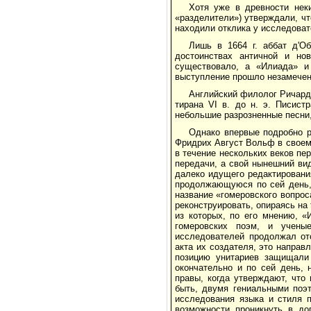
Хотя уже в древности нек
«разделители») утверждали, чт
находили отклика у исследоват
Лишь в 1664 г. аббат д'О
достоинствах античной и но
существовало, а «Илиада» и
выступление прошло незамече
Английский филолог Ричард 
тирана VI в. до н. э. Писист
небольшие разрозненные песни,
Однако впервые подробно р
Фридрих Август Вольф в своем
в течение нескольких веков пе
передачи, а свой нынешний вид
далеко идущего редактировани
продолжающуюся по сей день, 
название «гомеровского вопрос
реконструировать, опираясь на
из которых, по его мнению, «
гомеровских поэм, и учены
исследователей продолжал отс
акта их создателя, это направ
позицию унитариев защищали
окончательно и по сей день, 
правы, когда утверждают, что
быть, двумя гениальными поэт
исследования языка и стиля п
возможности проникнуть в до