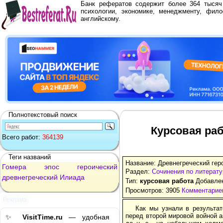
Банк рефератов содержит более 364 тыся
психологии, экономике, менеджменту, фило
английскому.
Полнотекстовый поиск
Курсовая раб
Всего работ:
364139
Теги названий
Название: Древнегреческий гер
Гомера
эпос
героический
Раздел:
Сочинения по литерату
древнегреческий
Илиада
Тип:
курсовая работа
Добавлен
Просмотров: 3905
Комментариев
Реклама
Как мы узнали в результат
перед второй мировой войной а
✨
VisitTime.ru
— удобная