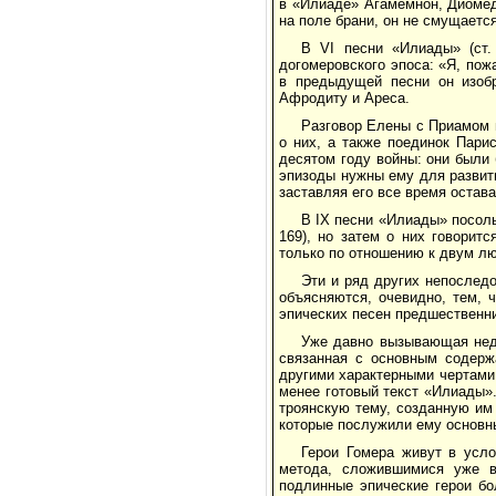
в «Илиаде» Агамемнон, Диомед
на поле брани, он не смущается
В VI песни «Илиады» (ст.
догомеровского эпоса: «Я, пожа
в предыдущей песни он изоб
Афродиту и Ареса.
Разговор Елены с Приамом н
о них, а также поединок Пари
десятом году войны: они были 
эпизоды нужны ему для развити
заставляя его все время остав
В IХ песни «Илиады» посоль
169), но затем о них говорит
только по отношению к двум л
Эти и ряд других непослед
объясняются, очевидно, тем, 
эпических песен предшественни
Уже давно вызывающая нед
связанная с основным содерж
другими характерными чертами 
менее готовый текст «Илиады».
троянскую тему, созданную им 
которые послужили ему основны
Герои Гомера живут в усл
метода, сложившимися уже в
подлинные эпические герои бо