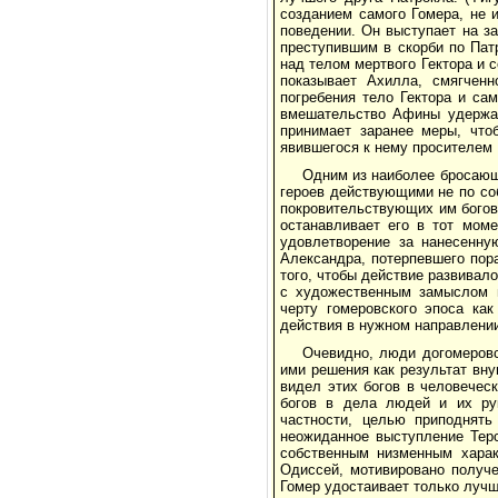
созданием самого Гомера, не 
поведении. Он выступает на з
преступившим в скорби по Пат
над телом мертвого Гектора и 
показывает Ахилла, смягчен
погребения тело Гектора и са
вмешательство Афины удержало
принимает заранее меры, что
явившегося к нему просителем 
Одним из наиболее бросающ
героев действующими не по с
покровительствующих им богов
останавливает его в тот мом
удовлетворение за нанесенную
Александра, потерпевшего пора
того, чтобы действие развивал
с художественным замыслом п
черту гомеровского эпоса как
действия в нужном направлени
Очевидно, люди догомеровс
ими решения как результат вну
видел этих богов в человечес
богов в дела людей и их ру
частности, целью приподнят
неожиданное выступление Терс
собственным низменным харак
Одиссей, мотивировано получе
Гомер удостаивает только лучш