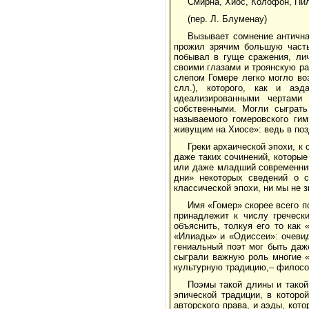
Смирна, Хиос, Колофон, Пил
(пер. Л. Блуменау)
Вызывает сомнение антична
прожил зрячим большую часть
побывал в гуще сражения, ли
своими глазами и троянскую ра
слепом Гомере легко могло во
слл.), которого, как и аэ
идеализированными чертами
собственными. Могли сыграть
называемого гомеровского ги
живущим на Хиосе»: ведь в поз
Греки архаической эпохи, к
даже таких сочинений, которы
или даже младший современник
дни» некоторых сведений о с
классической эпохи, ни мы не з
Имя «Гомер» скорее всего п
принадлежит к числу греческ
объяснить, толкуя его то как
«Илиады» и «Одиссеи»: очевид
гениальный поэт мог быть даж
сыграли важную роль многие «
культурную традицию,– философ
Поэмы такой длины и такой
эпической традиции, в которо
авторского права, и аэды, ко