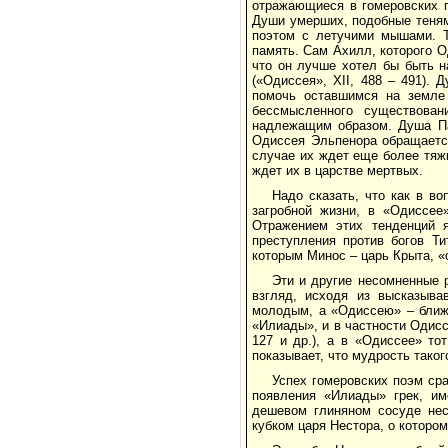
отражающиеся в гомеровских 
Души умерших, подобные теням
поэтом с летучими мышами. Т
память. Сам Ахилл, которого О
что он лучше хотел бы быть н
(«Одиссея», ХII, 488 – 491).
помочь оставшимся на земле 
бессмысленного существова
надлежащим образом. Душа Пат
Одиссея Эльпенора обращается
случае их ждет еще более тяжк
ждет их в царстве мертвых.
Надо сказать, что как в в
загробной жизни, в «Одиссее»
Отражением этих тенденций я
преступления против богов Ти
которым Минос – царь Крыта, «
Эти и другие несомненные 
взгляд, исходя из высказыва
молодым, а «Одиссею» – ближе 
«Илиады», и в частности Одиссе
127 и др.), а в «Одиссее» то
показывает, что мудрость таког
Успех гомеровских поэм ср
появления «Илиады» грек, им
дешевом глиняном сосуде нес
кубком царя Нестора, о котором 