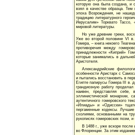
которую она была создана, и 
взял в качестве образца. Тем
эпоха Возрождения, не нашедш
традицию литературного герои
Иерусалим» Торквато Тассо, 
мировой литературы.
Но уже древние греки, вос
Уже во второй половине VI в.
Гомера, – книга некоего Теаген
противоречия между гомеров
принадлежности «Киприй» Гоме
которые занимались в дальне
Аристотеля.
Александрийские филолог
особенности Аристарх с Самос
и пытались восстановить в пер
Египте папирусы Гомера III в. 
грандиозную работу проделал
наивен, представляя себе, 
эллинистической монархии, с
аутентичного гомеровского тек
«Илиады» и «Одиссеи» тщател
пергаменные кодексы. Лучшие
схолиями, основанными на тру
рукописях гомеровских поэм, и
В 1488 г., уже вскоре посл
во Флоренции. За этим издание