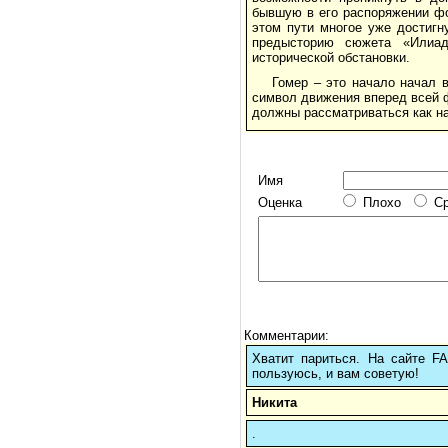
бывшую в его распоряжении фо
этом пути многое уже достигн
предысторию сюжета «Илиад
исторической обстановки.
Гомер – это начало начал в
символ движения вперед всей ф
должны рассматриваться как на
Имя
Оценка
Плохо
С
Комментарии:
Хватит париться. На сайте 
пользуюсь, и вам советую!
Никита
.