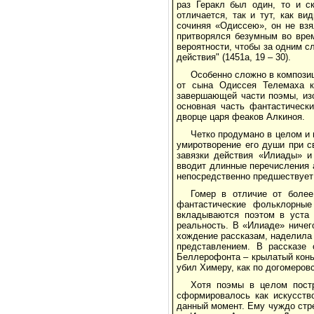
раз Геракл был один, то и с
отличается, так и тут, как в
сочиняя «Одиссею», он не взял
притворялся безумным во врем
вероятности, чтобы за одним с
действия" (1451а, 19 – 30).
Особенно сложно в компози
от сына Одиссея Телемаха к
завершающей части поэмы, из
основная часть фантастическ
дворце царя феаков Алкиноя.
Четко продумано в целом и 
умиротворение его души при с
завязки действия «Илиады» и
вводит длинные перечисления а
непосредственно предшествует
Гомер в отличие от более
фантастические фольклорные
вкладываются поэтом в уста 
реальность. В «Илиаде» ничег
хождение рассказам, наделила е
представлением. В рассказе
Беллерофонта – крылатый конь
убил Химеру, как по догомеров
Хотя поэмы в целом постр
сформировалось как искусство
данный момент. Ему чуждо стре