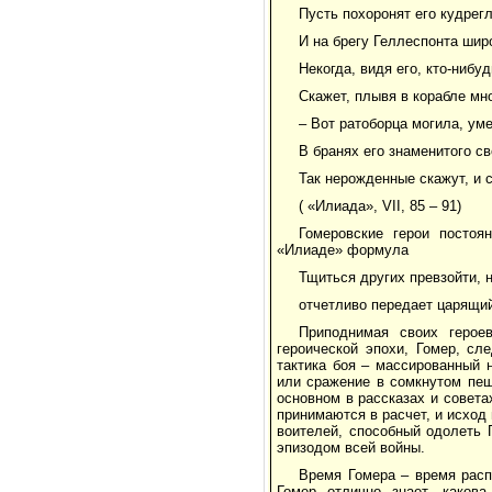
Пусть похоронят его кудрег
И на брегу Геллеспонта шир
Некогда, видя его, кто-нибу
Скажет, плывя в корабле мн
– Вот ратоборца могила, ум
В бранях его знаменитого св
Так нерожденные скажут, и с
( «Илиада», VII, 85 – 91)
Гомеровские герои посто
«Илиаде» формула
Тщиться других превзойти, н
отчетливо передает царящий
Приподнимая своих геро
героической эпохи, Гомер, сл
тактика боя – массированный н
или сражение в сомкнутом пеш
основном в рассказах и советах
принимаются в расчет, и исход 
воителей, способный одолеть 
эпизодом всей войны.
Время Гомера – время расп
Гомер отлично знает, какова