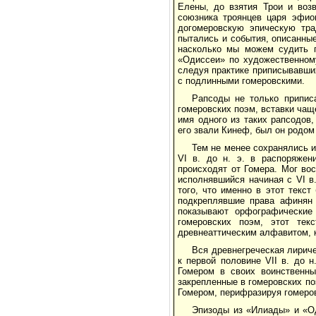
Елены, до взятия Трои и воз
союзника троянцев царя эфио
догомеровскую эпическую тра
пытались и события, описанные
насколько мы можем судить 
«Одиссеи» по художественному
следуя практике приписывавши
с подлинными гомеровскими.
Рапсоды не только припис
гомеровских поэм, вставки чащ
имя одного из таких рапсодов
его звали Кинеф, был он родом с
Тем не менее сохранялись и
VI в. до н. э. в распоряжен
происходят от Гомера. Мог во
исполнявшийся начиная с VI в
того, что именно в этот текс
подкреплявшие права афинян н
показывают орфографические 
гомеровских поэм, этот те
древнеаттическим алфавитом, к
Вся древнегреческая лириче
к первой половине VII в. до 
Гомером в своих воинственны
закрепленные в гомеровских п
Гомером, перифразируя гомеро
Эпизоды из «Илиады» и «Од