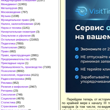
Международные отношения
(2257)
Менеджмент
(12491)
Металлургия
(91)
Москвоведение
(797)
Музыка
(1338)
Муниципальное право
(24)
Налоги, налогообложение
(214)
Наука и техника
(1141)
Начертательная геометрия
(3)
Оккультизм и уфология
(8)
Остальные рефераты
(21692)
Педагогика
(7850)
Политология
(3801)
Право
(682)
Право, юриспруденция
(2881)
Предпринимательство
(475)
Прикладные науки
(1)
Промышленность, производство
(7100)
Психология
(8692)
психология, педагогика
(4121)
Радиоэлектроника
(443)
Реклама
(952)
Религия и мифология
(2967)
Риторика
(23)
Сексология
(748)
Социология
(4876)
Перейдем теперь от историч
Статистика
(95)
по крайней мере к началу III 
народов (в том числе, по-види
Страхование
(107)