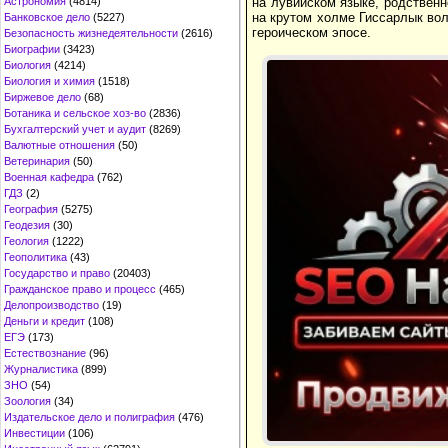
Астрономия
(4814)
на лувийском языке, родственн
на крутом холме Гиссарлык вол
Банковское дело
(5227)
героическом эпосе.
Безопасность жизнедеятельности
(2616)
Биографии
(3423)
Биология
(4214)
Биология и химия
(1518)
Биржевое дело
(68)
Ботаника и сельское хоз-во
(2836)
Бухгалтерский учет и аудит
(8269)
Валютные отношения
(50)
Ветеринария
(50)
Военная кафедра
(762)
ГДЗ
(2)
География
(5275)
Геодезия
(30)
Геология
(1222)
Геополитика
(43)
Государство и право
(20403)
Гражданское право и процесс
(465)
Делопроизводство
(19)
Деньги и кредит
(108)
ЕГЭ
(173)
Естествознание
(96)
Журналистика
(899)
ЗНО
(54)
Зоология
(34)
Издательское дело и полиграфия
(476)
Инвестиции
(106)