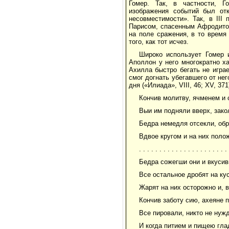
Гомер. Так, в частности, Г
изображения событий был от
несовместимости». Так, в II
Парисом, спасенным Афродитой
на поле сражения, в то время
того, как тот исчез.
Широко использует Гомер 
Аполлон у него многократно ха
Ахилла быстро бегать не играе
смог догнать убегавшего от не
дня («Илиада», VIII, 46; XV, 3
Кончив молитву, ячменем и
Выи им подняли вверх, зако
Бедра немедля отсекли, об
Вдвое кругом и на них поло
. . . . . . . . . . . . . . . . . . . . . . 
Бедра сожегши они и вкусив
Все остальное дробят на ку
Жарят на них осторожно и, в
Кончив заботу сию, ахеяне 
Все пировали, никто не нуж
И когда питием и пищею глад