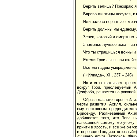
Верить велишь? Презираю я 
Вправо ли птицы несутся, к 
Или налево пернатые к мрач
Верить должны мы единому, 
Зевса, который и смертных 
Знаменье лучшее всех – за 
Что ты страшишься войны и 
Ежели Трои сыны при ахейс
Все мы падем умерщвленные
( «Илиада», ХII, 237 – 246)
Но и его охватывает трепе
вокруг Трои, преследуемый А
Деифоба, решается на роковой п
Образ главного героя «Или
черты развития. Ахилл, сильн
ему верховным предводителе
Брисеиду. Разгневанный Ахи
добивается того, что Зевс н
нанесенной самому могучему и
прийти в ярость, и все же он у
в переводе Гнедича «грозный»)
лучшего друга Патрокла. (Фиг