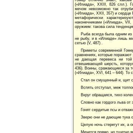
(«Илиада», ХХIII, 826 слл.).
мечом невозможно так отруби
(«Илиада», ХХII, 357) и сердце
метафорически характеризу
наконечниками («Илиада», VII
оружием: такова сила тенденци
Рыба всегда была одним из 
не рыбу, и в «Илиаде» лишь ми
сетью (V, 487) .
Приметы современной Гоме
сравнениях, которые поражают 
не дающая перевеса ни той 
отвешивающей шерсть, которую
436). Воины, сражающиеся за 
(«Илиада», ХVI, 641 – 644). То
Стал он смущенный и, щит с
Вспять отступал, меж толпо
Вкруг обращаяся, тихо коле
Словно как гордого льва от 
Гонят сердитые псы и отваж
Зверю они не дающие тука о
Целую ночь стерегут их, а 
Мечется прямо, но тщетно я