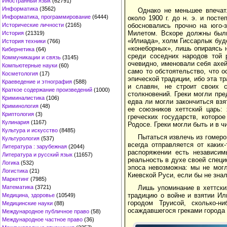
Иностранный язык
(62791)
Информатика
(3562)
Однако не меньшее впечат
Информатика, программирование
(6444)
около 1900 г. до н. э. и пост
Исторические личности
(2165)
обосновались прочно на юго-
Милетом. Вскоре должны были 
История
(21319)
«Илиада», холм Гиссарлык буде
История техники
(766)
«конеборных», лишь опираясь
Кибернетика
(64)
среди соседних народов той 
Коммуникации и связь
(3145)
очевидно, именовали себя ахей
Компьютерные науки
(60)
само то обстоятельство, что о
Косметология
(17)
эпической традиции, ибо эта т
Краеведение и этнография
(588)
и славян, не строит своих с
Краткое содержание произведений
(1000)
столкновений. Греки могли пр
Криминалистика
(106)
едва ли могли закончиться взя
Криминология
(48)
ее союзников хеттский царь:
Криптология
(3)
греческих государств, которо
Кулинария
(1167)
Родосе. Греки могли быть и в 
Культура и искусство
(8485)
Пытаться извлечь из гомеро
Культурология
(537)
всегда отправляется от каких
Литература : зарубежная
(2044)
распоряжении есть независим
Литература и русский язык
(11657)
реальность в духе своей специ
Логика
(532)
эпоса невозможна: мы не мог
Логистика
(21)
Киевской Руси, если бы не знал
Маркетинг
(7985)
Математика
(3721)
Лишь упоминание в хеттски
традицию о войне и взятии Ил
Медицина, здоровье
(10549)
городом Труисой, сколько-
Медицинские науки
(88)
осаждавшегося греками города 
Международное публичное право
(58)
Международное частное право
(36)