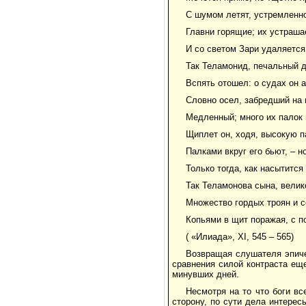
С шумом летят, устремленно
Главни горящие; их устраша
И со светом Зари удаляется
Так Теламонид, печальный 
Вспять отошел: о судах он 
Словно осел, забредший на 
Медленный; много их палок 
Щиплет он, ходя, высокую п
Палками вкруг его бьют, – н
Только тогда, как насытится
Так Теламонова сына, велик
Множество гордых троян и 
Копьями в щит поражая, с п
( «Илиада», ХI, 545 – 565)
Возвращая слушателя эпиче
сравнения силой контраста ещ
минувших дней.
Несмотря на то что боги в
сторону, по сути дела интерес