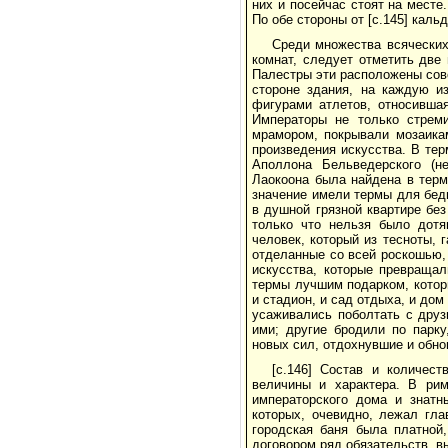
них и посейчас стоят на мест
По обе стороны от [с.145] каль
Среди множества всяческих
комнат, следует отметить две
Палестры эти расположены сове
стороне здания, на каждую и
фигурами атлетов, относившаяс
Императоры не только стреми
мрамором, покрывали мозаика
произведения искусства. В тер
Аполлона Бельведерского (не
Лаокоона была найдена в терм
значение имели термы для бедн
в душной грязной квартире без
только что нельзя было дотя
человек, который из тесноты, 
отделанные со всей роскошью,
искусства, которые превраща
термы лучшим подарком, котор
и стадион, и сад отдыха, и дом
усаживались поболтать с друз
ими; другие бродили по парк
новых сил, отдохнувшие и обно
[с.146] Состав и количес
величины и характера. В рим
императорского дома и знатны
которых, очевидно, лежал глав
городская баня была платной,
договором ряд обязательств, в