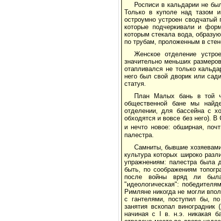
Росписи в кальдарии не был
Только в куполе над тазом 
остроумно устроен сводчатый 
которые подчеркивали и форм
которым стекала вода, образу
по трубам, проложенным в стен
Женское отделение устрое
значительно меньших размеров
отапливался не только кальда
него был свой дворик или сади
статуя.
План Малых бань в той ч
общественной бане мы найде
отделении, для бассейна с х
обходятся и вовсе без него). 
и нечто новое: обширная, поч
палестра.
Самниты, бывшие хозяевами
культура которых широко разл
упражнениям: палестра была 
быть, по соображениям топогр
после войны вряд ли была 
"идеологическая": победителя
Римляне никогда не могли впол
с гантелями, поступил бы, п
занятия вскопал виноградник 
начиная с I в. н.э. никакая 