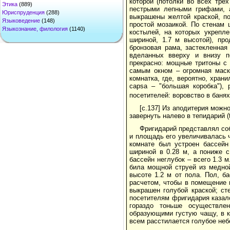
которой (потолки во всех тр
Этика
(889)
пестрыми лепными грифами, 
Юриспруденция
(288)
выкрашены желтой краской, п
Языковедение
(148)
простой мозаикой. По стенам 
Языкознание, филология
(1140)
костылей, на которых укрепл
шириной, 1.7 м высотой), пр
бронзовая рама, застекленна
вделанных вверху и внизу п
прекрасно: мощные тритоны с
самым окном – огромная маск
комнатка, где, вероятно, хран
capsa – "большая коробка"),
посетителей: воровство в баня
[с.137] Из аподитерия можно
завернуть налево в тепидарий (t
Фригидарий представлял соб
и площадь его увеличивалась 
комнате был устроен бассейн
шириной в 0.28 м, а пониже с
бассейн неглубок – всего 1.3 м
била мощной струей из медной
высоте 1.2 м от пола. Пол, 
расчетом, чтобы в помещение 
выкрашен голубой краской; с
посетителям фригидария казал
гораздо тоньше осуществле
образующими густую чащу, в к
всем расстилается голубое неб