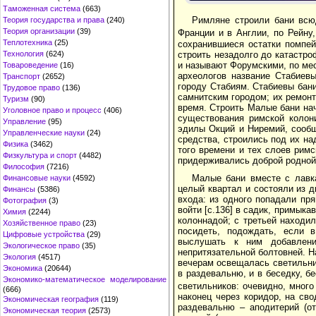
Таможенная система
(663)
Римляне строили бани всю
Теория государства и права
(240)
Теория организации
(39)
Франции и в Англии, по Рейну
Теплотехника
(25)
сохранившиеся остатки помпей
строить незадолго до катастро
Технология
(624)
и называют Форумскими, по ме
Товароведение
(16)
археологов название Стабиев
Транспорт
(2652)
городу Стабиям. Стабиевы бани
Трудовое право
(136)
самнитским городом; их ремонти
Туризм
(90)
время. Строить Малые бани нач
Уголовное право и процесс
(406)
существования римской колон
Управление
(95)
эдилы Окций и Ниремий, сообщ
Управленческие науки
(24)
средства, строились под их на
Физика
(3462)
того времени и тех слоев рим
Физкультура и спорт
(4482)
придерживались доброй родной 
Философия
(7216)
Малые бани вместе с лавка
Финансовые науки
(4592)
целый квартал и состояли из д
Финансы
(5386)
входа: из одного попадали пр
Фотография
(3)
войти [с.136] в садик, примыка
Химия
(2244)
колоннадой; с третьей находи
Хозяйственное право
(23)
посидеть, подождать, если в
Цифровые устройства
(29)
выслушать к ним добавлени
Экологическое право
(35)
непритязательной болтовней. На
Экология
(4517)
вечерам освещалась светильник
Экономика
(20644)
в раздевальню, и в беседку, 
Экономико-математическое моделирование
светильников: очевидно, мног
(666)
наконец через коридор, на св
Экономическая география
(119)
раздевальню – аподитерий (от
Экономическая теория
(2573)