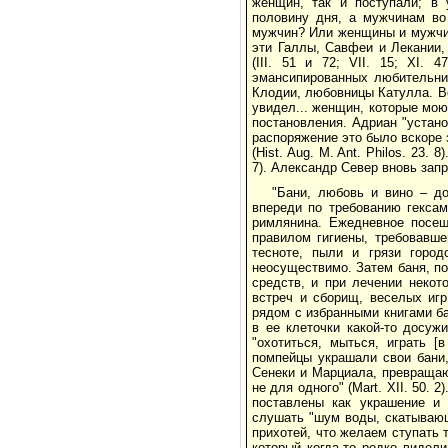
женщин, так и поступали; в
половину дня, а мужчинам во
мужчин? Или женщины и мужчин
эти Галлы, Савфеи и Лекании,
(III. 51 и 72; VII. 15; XI.
эмансипированных любительни
Клодии, любовницы Катулла. Во
увидел... женщин, которые мою
постановления. Адриан "установ
распоряжение это было вскоре 
(Hist. Aug. M. Ant. Philos. 23.
7). Александр Север вновь запр
"Бани, любовь и вино – до
впереди по требованию гексам
римлянина. Ежедневное посещ
правилом гигиены, требовавш
тесноте, пыли и грязи город
неосуществимо. Затем баня, п
средств, и при лечении некот
встреч и сборищ, веселых игр
рядом с избранными книгами ба
в ее клеточки какой-то досуж
"охотиться, мыться, играть [
помпейцы украшали свои бани
Сенеки и Марциала, превращаю
не для одного" (Mart. XII. 50.
поставлены как украшение и 
слушать "шум воды, скатывающ
прихотей, что желаем ступать
который когда-то редко видели