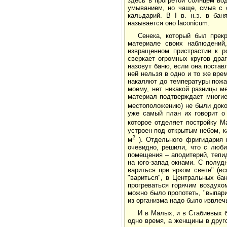
здесь в прогретой солнцем во
умыванием, но чаще, смыв с с
кальдарий. В I в. н.э. в бан
называется оно laconicum.
Сенека, который был прек
материале своих наблюдений,
извращенном пристрастии к ро
сверкает огромных кругов драг
назовут баню, если она постав
ней нельзя в одно и то же врем
накаляют до температуры пожа
моему, нет никакой разницы ме
материал подтверждает многие
местоположению) не были док
уже самый план их говорит о 
которое отделяет постройку М
устроен под открытым небом, к
2
м
). Отдельного фригидария н
очевидно, решили, что с люби
помещения – аподитерий, тепи
на юго-запад окнами. С полуд
вариться при ярком свете" (в
"вариться", в Центральных ба
прогреваться горячим воздухо
можно было пропотеть, "выпари
из организма надо было извлечь 
И в Малых, и в Стабиевых 
одно время, а женщины в друг