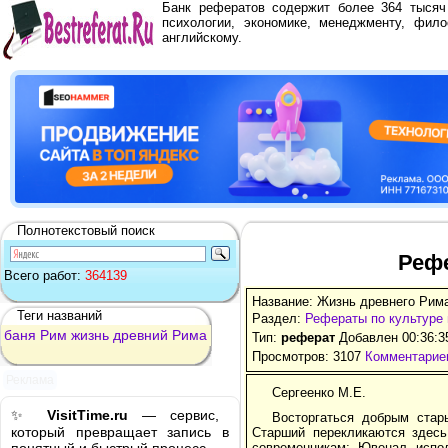
Банк рефератов содержит более 364 тыся
психологии, экономике, менеджменту, фило
английскому.
Полнотекстовый поиск
Рефе
Всего работ:
364139
Название: Жизнь древнего Рима
Теги названий
Раздел:
Рефераты по культуре 
баня
Рим
жизнь
древний
Рима
Тип:
реферат
Добавлен 00:36:3
Просмотров: 3107
Комментариев
Реклама
Сергеенко М.Е.
✨
VisitTime.ru
— сервис,
Восторгаться добрым стар
который превращает запись в
Старший перекликаются здесь
современникам; Ювенал испол