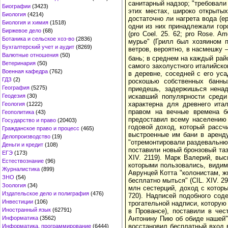
санитарный надзор; "требовали
Биографии
(3423)
этих местах, широко открыты
Биология
(4214)
достаточно ли нагрета вода (ep
Биология и химия
(1518)
одни из них принадлежали гор
Биржевое дело
(68)
(pro Coel. 25. 62; pro Rose. A
Ботаника и сельское хоз-во
(2836)
мурье" (Грилл был хозяином п
Бухгалтерский учет и аудит
(8269)
ветров, вероятно, в насмешку – 
Валютные отношения
(50)
бань; в среднем на каждый рай
Ветеринария
(50)
самого захолустного италийског
Военная кафедра
(762)
в деревне, соседней с его ус
ГДЗ
(2)
роскошью собственных банны
География
(5275)
приедешь, задержишься ненадо
Геодезия
(30)
искавший популярности среди
характерна для древнего ита
Геология
(1222)
правом на вечные времена бе
Геополитика
(43)
предоставил всему населению 
Государство и право
(20403)
годовой доход, который рассч
Гражданское право и процесс
(465)
выстроенные им бани в аренду
Делопроизводство
(19)
"отремонтировали раздевальню,
Деньги и кредит
(108)
поставили новый бронзовый таз 
ЕГЭ
(173)
XIV. 2119). Марк Валерий, вы
Естествознание
(96)
которыми пользовались, видимо
Журналистика
(899)
Аврунцей Котта "колонистам, ж
ЗНО
(54)
бесплатно мыться" (CIL. XIV. 2
Зоология
(34)
млн сестерций, доход с которы
Издательское дело и полиграфия
(476)
720). Надписей подобного сод
Инвестиции
(106)
трогательной надписи, которую 
Иностранный язык
(62791)
в Провансе), поставили в чес
Информатика
(3562)
Антонину Пию об обиде нашей"
восстановил бесплатный вход в
Информатика, программирование
(6444)