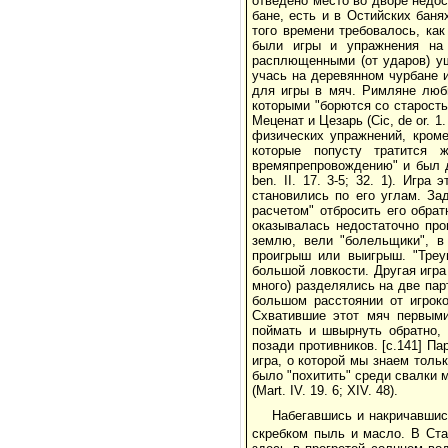
отведено место во дворе недос
бане, есть и в Остийских баня
того времени требовалось, ка
были игры и упражнения на п
расплющенными (от ударов) уш
учась на деревянном чурбане 
для игры в мяч. Римляне люби
которыми "борются со старостью
Меценат и Цезарь (Cic, de or. 1. 
физических упражнений, кроме
которые попусту тратится ж
времяпрепровождению" и был д
ben. II. 17. 3-5; 32. 1). Игр
становились по его углам. За
расчетом" отбросить его обра
оказывалась недостаточно про
землю, вели "болельщики", в
проигрыш или выигрыш. "Треу
большой ловкости. Другая игр
много) разделялись на две пар
большом расстоянии от игрок
Схватившие этот мяч первыми
поймать и швырнуть обратно, 
позади противников. [с.141] П
игра, о которой мы знаем тольк
было "похитить" среди свалки 
(Mart. IV. 19. 6; XIV. 48).
Набегавшись и накричавшис
скребком пыль и масло. В Ста