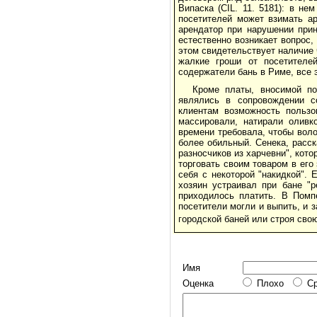
Випаска (CIL. 11. 5181): в не
посетителей может взимать а
арендатор при нарушении прин
естественно возникает вопрос
этом свидетельствует наличие 
жалкие гроши от посетителей
содержатели бань в Риме, все 
Кроме платы, вносимой по
являлись в сопровождении с
клиентам возможность пользо
массировали, натирали оливк
времени требовала, чтобы вол
более обильный. Сенека, расск
разносчиков из харчевни", кото
торговать своим товаром в его 
себя с некоторой "накидкой". 
хозяин устраивал при бане "
приходилось платить. В Помп
посетители могли и выпить, и з
городской баней или строя сво
Имя
Оценка
Плохо
С