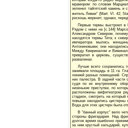
мрамором: по словам Марциала
зеленел тайгетский камень и 
житель Ливии" (Mart. VI. 42; Sta
роскошь меркнет, однако, пере
Первые термы выстроил в 
Рядом с ними на [с.144] Марс
Александром Севером, почему
находятся термы Тита; к север
императора мылись женщин
Антониновыми; они находились
Между Квириналом и Виминало
превратил в церковь, сущест
развалинах.
Лучше всего сохранились т
занимали площадь в 11 га. Гл
линией разных помещений. Спр
них палестра. В задней части 
судя по их внутреннему обор
низенькие приступки, по кото
расположены амфитеатром ряд
стадион, смотреть на который 
повыше находились цистерны с
Вода для этих цистерн была от
В "банный корпус" вело че
стороны фригидария. Над фри
долгое время ошибочно принима
за ним круглый кальдарий, ку