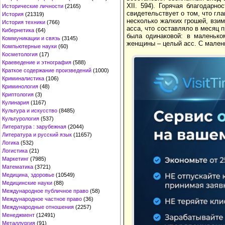
XII. 594). Горячая благодарн
Исторические личности
(2165)
свидетельствует о том, что гл
История
(21319)
несколько жалких грошей, взим
История техники
(766)
асса, что составляло в месяц 
Кибернетика
(64)
была одинаковой: в маленько
Коммуникации и связь
(3145)
женщины – целый асс. С малень
Компьютерные науки
(60)
Косметология
(17)
Краеведение и этнография
(588)
Краткое содержание произведений
(1000)
Криминалистика
(106)
Криминология
(48)
Криптология
(3)
Кулинария
(1167)
Культура и искусство
(8485)
Культурология
(537)
Литература : зарубежная
(2044)
Литература и русский язык
(11657)
Логика
(532)
Логистика
(21)
Маркетинг
(7985)
Математика
(3721)
Медицина, здоровье
(10549)
Медицинские науки
(88)
Международное публичное право
(58)
Международное частное право
(36)
Международные отношения
(2257)
Менеджмент
(12491)
Металлургия
(91)