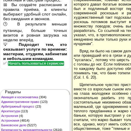
понятный и быстрый процесс.
которого давал богатые возмож
📅 Вы создаёте расписание и
был и подлинный восторг пер
правила приёма, а клиенты
современной роскошью и ра
выбирают удобный слот онлайн,
художественный такт подсказы
без ожидания и звонков.
роскошь потомков выступит 
🕒 В результате меньше
множеству поводов; очень вы
путаницы, больше точных
разработать. Со ссылкой на тех
визитов и ровная загрузка на
указал, что, в противоположно
ежедневно мыли только руки и 
неделю вперёд.
нундинам".
💡
Подходит тем, кто
оказывает услуги по времени:
Вряд ли было на самом деле
мастерам, студиям, кабинетам
или проведший его в грязи и д
и небольшим командам.
"кусалась", потому что шерст
✅
Начать пользоваться сервисом
с головы до ног. Если поблизос
то каждому было доступно обл
понимать так, что баню топили 
(Col. I. 6. 20).
Щепетильное чувство прист
вместе со взрослым сыном или
Разделы
на глаза молодежи особенно в
Авиация и космонавтика
(304)
окончательно разбить это п
Административное право
(123)
состоятельные неизменно обзав
маленькой, где одновременно 
Арбитражный процесс
(23)
теплого предбанника и жарко 
Архитектура
(113)
баньки, которую выстроил у с
Астрология
(4)
считали, что жарко бывает толь
Астрономия
(4814)
все, однако, могут иметь собст
Банковское дело
(5227)
общественные, тоже "темные и
Безопасность жизнедеятельности
(2616)