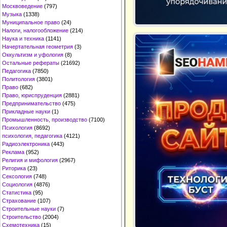
Москвоведение
(797)
Музыка
(1338)
Муниципальное право
(24)
Налоги, налогообложение
(214)
Наука и техника
(1141)
Начертательная геометрия
(3)
Оккультизм и уфология
(8)
Остальные рефераты
(21692)
Педагогика
(7850)
Политология
(3801)
Право
(682)
Право, юриспруденция
(2881)
Предпринимательство
(475)
Прикладные науки
(1)
Промышленность, производство
(7100)
Психология
(8692)
психология, педагогика
(4121)
Радиоэлектроника
(443)
Реклама
(952)
Религия и мифология
(2967)
Риторика
(23)
Сексология
(748)
Социология
(4876)
Статистика
(95)
Страхование
(107)
Строительные науки
(7)
Строительство
(2004)
Схемотехника
(15)