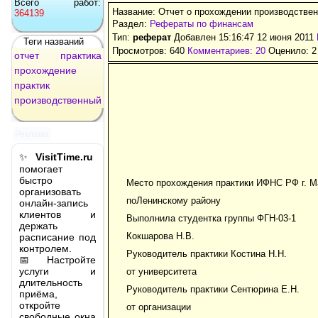
Всего работ:
Название: Отчет о прохождении производствен
364139
Раздел:
Рефераты по финансам
Тип:
реферат
Добавлен 15:16:47 12 июня 2011
Теги названий
Просмотров: 640
Комментариев: 20
Оценило: 2
отчет
практика
прохождение
практик
производственный
Реклама
✨
VisitTime.ru
помогает
быстро
Место прохождения практики ИФНС РФ г. М
организовать
поЛенинскому району
онлайн-запись
клиентов и
Выполнила студентка группы ФГН-03-1
держать
Кокшарова Н.В.
расписание под
контролем.
Руководитель практики Костина Н.Н.
📅 Настройте
услуги и
от университета
длительность
Руководитель практики Сентюрина Е.Н.
приёма,
откройте
от организации
свободные окна