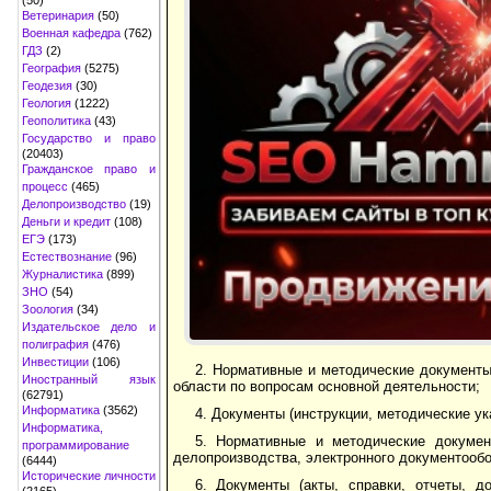
Ветеринария
(50)
Военная кафедра
(762)
ГДЗ
(2)
География
(5275)
Геодезия
(30)
Геология
(1222)
Геополитика
(43)
Государство и право
(20403)
Гражданское право и
процесс
(465)
Делопроизводство
(19)
Деньги и кредит
(108)
ЕГЭ
(173)
Естествознание
(96)
Журналистика
(899)
ЗНО
(54)
Зоология
(34)
Издательское дело и
полиграфия
(476)
Инвестиции
(106)
2. Нормативные и методические документы
Иностранный язык
области по вопросам основной деятельности;
(62791)
Информатика
(3562)
4. Документы (инструкции, методические у
Информатика,
5. Нормативные и методические докумен
программирование
делопроизводства, электронного документообо
(6444)
Исторические личности
6. Документы (акты, справки, отчеты, 
(2165)