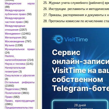
25. Журнал учета служебного (рабочего) в
Медицинские науки
(88)
26. Инструкции. регламенты и методически
Международное
публичное право
(58)
27. Приказы, распоряжения и документы к н
Международное
28. Протоколы комиссии по исчислению ста
частное право
(36)
Международные
отношения
(2257)
Менеджмент
(12491)
Металлургия
(91)
Москвоведение
(797)
Музыка
(1338)
Муниципальное право
(24)
Налоги,
налогообложение
(214)
Наука и техника
(1141)
Начертательная
геометрия
(3)
Оккультизм и уфология
(8)
Остальные рефераты
(21692)
Педагогика
(7850)
Политология
(3801)
Право
(682)
Право, юриспруденция
(2881)
Предпринимательство