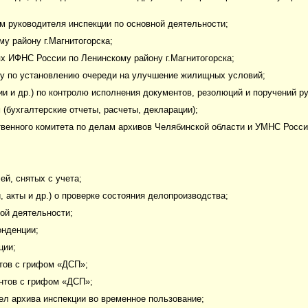
им руководителя инспекции по основной деятельности;
у району г.Магнитогорска;
х ИФНС России по Ленинскому району г.Магнитогорска;
ему по установлению очереди на улучшение жилищных условий;
ии и др.) по контролю исполнения документов, резолюций и поручений р
(бухгалтерские отчеты, расчеты, декларации);
венного комитета по делам архивов Челябинской области и УМНС Росси
й, снятых с учета;
, акты и др.) о проверке состояния делопроизводства;
ой деятельности;
онденции;
ции;
тов с грифом «ДСП»;
нтов с грифом «ДСП»;
ел архива инспекции во временное пользование;