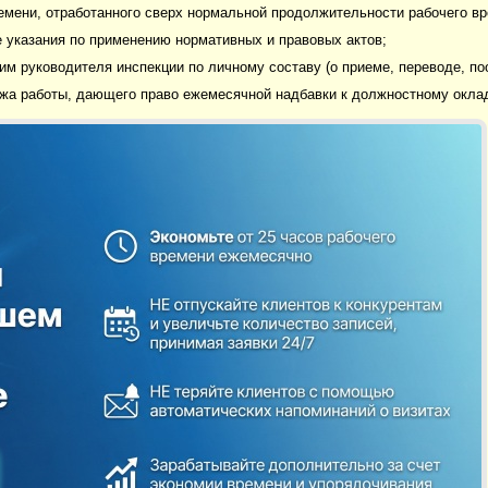
ремени, отработанного сверх нормальной продолжительности рабочего вр
е указания по применению нормативных и правовых актов;
им руководителя инспекции по личному составу (о приеме, переводе, по
жа работы, дающего право ежемесячной надбавки к должностному оклад