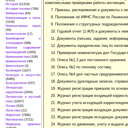
комплексными проверками работы инспекции;
История
(21319)
История техники
(766)
7. Приказы, распоряжения и документы к н
Кибернетика
(64)
8. Положение об ИФНС России по Ленинском
Коммуникации и связь
(3145)
9. Положения о структурных подразделения
Компьютерные науки
(60)
10. Годовой отчет (1-ЖЛ) и документы к н
Косметология
(17)
11. Документы (письма, задания, информац
Краеведение и
этнография
(588)
12. Документы юридических лиц по налогам 
Краткое содержание
произведений
(1000)
14. Примерная номенклатура дел Государст
Криминалистика
(106)
15. Описи №1,3 дел постоянного хранения;
Криминология
(48)
Криптология
(3)
16. Опись №2 по личному составу;
Кулинария
(1167)
17. Опись №4 дел частных предпринимателе
Культура и искусство
(8485)
18. Документы (докладные записки, справки
Культурология
(537)
Литература :
19. Журнал регистрации приказов по основн
зарубежная
(2044)
20. Журнал регистрации входящей корресп
Литература и русский
язык
(11657)
21. Журнал учета исходящей корреспонден
Логика
(532)
22. Журнал регистрации входящих докумен
Логистика
(21)
Маркетинг
(7985)
23. Журнал регистрации исходящих докуме
Математика
(3721)
24. Журнал по движению, учету и выдаче д
Медицина, здоровье
(10549)