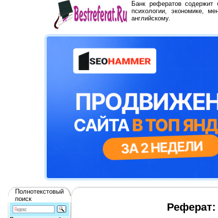
Банк рефератов содержит
психологии, экономике, ме
английскому.
Полнотекстовый
поиск
Реферат: