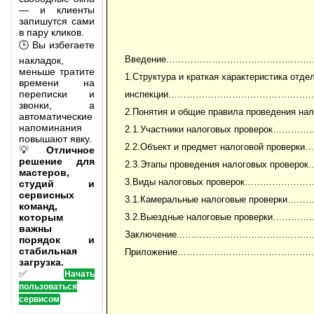
— и клиенты
запишутся сами
в пару кликов.
🕒 Вы избегаете
Введение………………………………………
накладок,
меньше тратите
1.Структура и краткая характеристика отде
времени на
переписки и
инспекции…………………………………………
звонки, а
2.Понятия и общие правила проведения 
автоматические
напоминания
2.1.Участники налоговых проверо
повышают явку.
2.2.Объект и предмет налоговой пр
💡
Отличное
решение для
2.3.Этапы проведения налоговых про
мастеров,
3.Виды налоговых проверок……………
студий и
сервисных
3.1.Камеральные налоговые прове
команд,
которым
3.2.Выездные налоговые проверки
важны
Заключение...…...…………………………
порядок и
стабильная
Приложение………………………………………
загрузка.
✅
Начать
пользоваться
сервисом