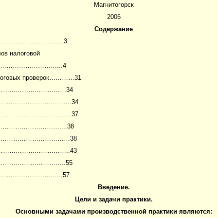
Магнитогорск
2006
Содержание
…………………………….3
лов налоговой
………………………...4
налоговых проверок…………31
к………………………………………34
оверки……………………………….34
верок……………………………...37
………………………………....38
рки……………………………………38
………………………………………..43
………………………………..55
………………………...57
Введение.
Цели и задачи практики.
Основными задачами производственной практики являются: