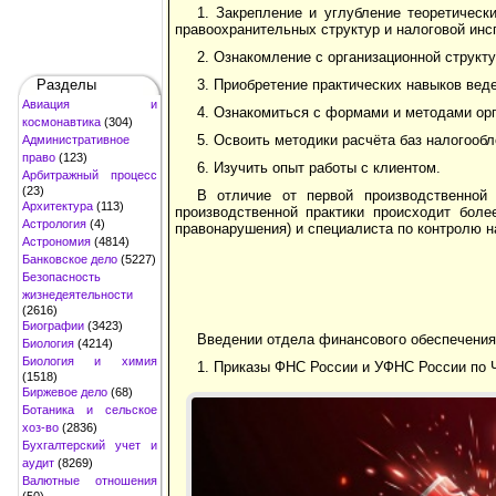
1. Закрепление и углубление теоретичес
правоохранительных структур и налоговой инс
2. Ознакомление с организационной структ
Разделы
3. Приобретение практических навыков вед
Авиация и
4. Ознакомиться с формами и методами орг
космонавтика
(304)
5. Освоить методики расчёта баз налогооб
Административное
право
(123)
6. Изучить опыт работы с клиентом.
Арбитражный процесс
(23)
В отличие от первой производственной
Архитектура
(113)
производственной практики происходит боле
Астрология
(4)
правонарушения) и специалиста по контролю н
Астрономия
(4814)
Банковское дело
(5227)
Безопасность
жизнедеятельности
(2616)
Биографии
(3423)
Введении отдела финансового обеспечения
Биология
(4214)
Биология и химия
1. Приказы ФНС России и УФНС России по Ч
(1518)
Биржевое дело
(68)
Ботаника и сельское
хоз-во
(2836)
Бухгалтерский учет и
аудит
(8269)
Валютные отношения
(50)