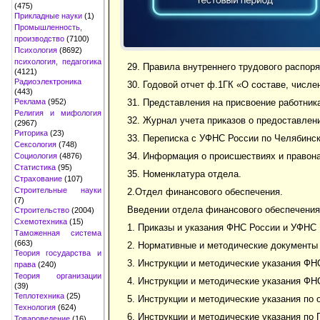
(475)
Прикладные науки
(1)
Промышленность,
производство
(7100)
Психология
(8692)
психология, педагогика
29. Правила внутреннего трудового распоря
(4121)
Радиоэлектроника
30. Годовой отчет ф.1ГК «О составе, числе
(443)
Реклама
(952)
31. Представления на присвоение работник
Религия и мифология
32. Журнал учета приказов о предоставлен
(2967)
Риторика
(23)
33. Переписка с УФНС России по Челябинск
Сексология
(748)
34. Информация о происшествиях и правона
Социология
(4876)
Статистика
(95)
35. Номенклатура отдела.
Страхование
(107)
Строительные науки
2.Отдел финансового обеспечения.
(7)
Введении отдела финансового обеспечения
Строительство
(2004)
Схемотехника
(15)
1. Приказы и указания ФНС России и УФНС
Таможенная система
(663)
2. Нормативные и методические документы 
Теория государства и
3. Инструкции и методические указания ФНС
права
(240)
Теория организации
4. Инструкции и методические указания ФН
(39)
Теплотехника
(25)
5. Инструкции и методические указания по 
Технология
(624)
6. Инструкции и методические указания по 
Товароведение
(16)