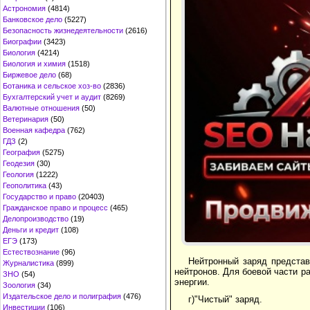
Астрономия
(4814)
Банковское дело
(5227)
Безопасность жизнедеятельности
(2616)
Биографии
(3423)
Биология
(4214)
Биология и химия
(1518)
Биржевое дело
(68)
Ботаника и сельское хоз-во
(2836)
Бухгалтерский учет и аудит
(8269)
Валютные отношения
(50)
Ветеринария
(50)
Военная кафедра
(762)
ГДЗ
(2)
География
(5275)
Геодезия
(30)
Геология
(1222)
Геополитика
(43)
Государство и право
(20403)
Гражданское право и процесс
(465)
Делопроизводство
(19)
Деньги и кредит
(108)
ЕГЭ
(173)
Естествознание
(96)
Нейтронный заряд представ
Журналистика
(899)
нейтронов. Для боевой части 
ЗНО
(54)
энергии.
Зоология
(34)
Издательское дело и полиграфия
(476)
г)"Чистый" заряд.
Инвестиции
(106)