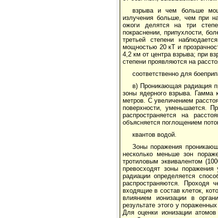
взрыва и чем больше мощ
излучения больше, чем при н
ожоги делятся на три степе
покраснении, припухлости, бол
третьей степени наблюдаетс
мощностью 20 кТ и прозрачнос
4,2 км от центра взрыва; при в
степени проявляются на расстоя
соответственно для боеприп
в) Проникающая радиация п
зоны ядерного взрыва. Гамма 
метров. С увеличением расстоя
поверхности, уменьшается. П
распространяется на рассто
объясняется поглощением поток
квантов водой.
Зоны поражения проникающ
несколько меньше зон пораж
тротиловым эквивалентом (100
превосходят зоны поражения
радиации определяется спосо
распространяются. Проходя ч
входящие в состав клеток, ко
влиянием ионизации в орган
результате этого у пораженны
Для оценки ионизации атомов