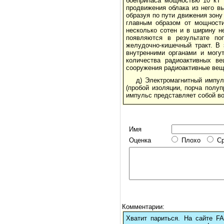
боеприпаса мощностью 10 кТ 
продвижения облака из него в
образуя по пути движения зону
главным образом от мощности
несколько сотен и в ширину н
появляются в результате по
желудочно-кишечный тракт. В 
внутренними органами и могу
количества радиоактивных ве
сооружения радиоактивные вещ
д) Электромагнитный импул
(пробой изоляции, порча полуп
импульс представляет собой в
Имя
Оценка
Плохо
С
Комментарии:
Хватит париться. На сайте 