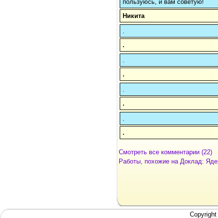
пользуюсь, и вам советую!
Никита
.
.
.
.
.
.
.
.
Смотреть все комментарии (22)
Работы, похожие на Доклад: Яд
Copyright