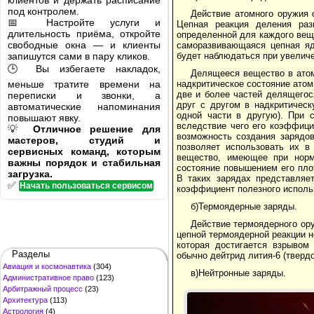
клиентов и держать расписание
под контролем.
Действие атомного оружия о
📅 Настройте услуги и
Цепная реакция деления ра
длительность приёма, откройте
определенной для каждого вещ
свободные окна — и клиенты
саморазвивающаяся цепная яд
запишутся сами в пару кликов.
будет наблюдаться при увелич
🕒 Вы избегаете накладок,
Делящееся вещество в атом
меньше тратите времени на
надкритическое состояние атом
две и более частей делящегос
переписки и звонки, а
друг с другом в надкритическ
автоматические напоминания
одной части в другую). При 
повышают явку.
вследствие чего его коэффици
💡
Отличное решение для
возможность создания зарядов
мастеров, студий и
позволяет использовать их в
сервисных команд, которым
вещество, имеющее при норма
важны порядок и стабильная
состояние повышением его пло
загрузка.
В таких зарядах представляе
✅
Начать пользоваться сервисом
коэффициент полезного исполь
б)Термоядерные заряды.
Действие термоядерного ору
цепной термоядерной реакции н
которая достигается взрывом
Разделы
обычно дейтрид лития-6 (тверд
Авиация и космонавтика
(304)
в)Нейтронные заряды.
Административное право
(123)
Арбитражный процесс
(23)
Архитектура
(113)
Астрология
(4)