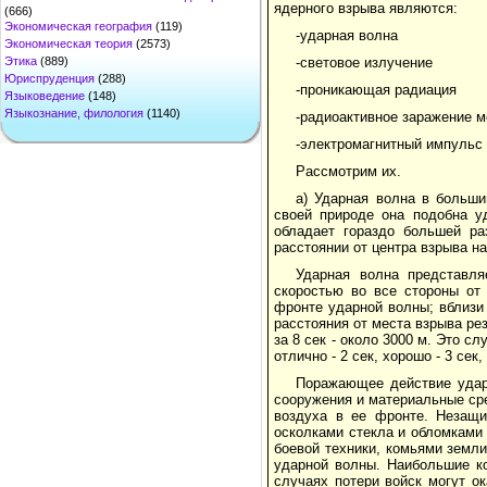
ядерного взрыва являются:
(666)
Экономическая география
(119)
-ударная волна
Экономическая теория
(2573)
-световое излучение
Этика
(889)
Юриспруденция
(288)
-проникающая радиация
Языковедение
(148)
Языкознание, филология
(1140)
-радиоактивное заражение м
-электромагнитный импульс
Рассмотрим их.
а) Ударная волна в больш
своей природе она подобна у
обладает гораздо большей ра
расстоянии от центра взрыва н
Ударная волна представля
скоростью во все стороны от 
фронте ударной волны; вблизи 
расстояния от места взрыва рез
за 8 сек - около 3000 м. Это 
отлично - 2 сек, хорошо - 3 сек
Поражающее действие удар
сооружения и материальные ср
воздуха в ее фронте. Незащи
осколками стекла и обломками
боевой техники, комьями земл
ударной волны. Наибольшие ко
случаях потери войск могут о