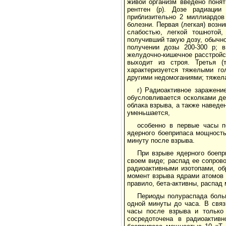
живой организм введено понят
рентген (р). Дозе радиации
приблизительно 2 миллиардов
болезни. Первая (легкая) возн
слабостью, легкой тошнотой,
получивший такую дозу, обычно
получении дозы 200-300 р; в
желудочно-кишечное расстройс
выходит из строя. Третья (
характеризуется тяжелыми го
другими недомоганиями; тяжел
г) Радиоактивное заражени
обусловливается осколками д
облака взрыва, а также наведе
уменьшается,
особенно в первые часы п
ядерного боеприпаса мощность
минуту после взрыва.
При взрыве ядерного боепр
своем виде; распад ее сопров
радиоактивными изотопами, об
момент взрыва ядрами атомов 
правило, бета-активны, распад
Периоды полураспада больш
одной минуты до часа. В связ
часы после взрыва и только 
сосредоточена в радиоактивн