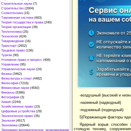
Строительные науки
(7)
Строительство
(2004)
Схемотехника
(15)
Таможенная система
(663)
Теория государства и права
(240)
Теория организации
(39)
Теплотехника
(25)
Технология
(624)
Товароведение
(16)
Транспорт
(2652)
Трудовое право
(136)
Туризм
(90)
Уголовное право и процесс
(406)
Управление
(95)
Управленческие науки
(24)
Физика
(3462)
Физкультура и спорт
(4482)
Философия
(7216)
Финансовые науки
(4592)
Финансы
(5386)
-воздушный (высокий и низки
Фотография
(3)
Химия
(2244)
-наземный (надводный)
Хозяйственное право
(23)
-подземный (подводный)
Цифровые устройства
(29)
Экологическое право
(35)
5)Поражающие факторы ядер
Экология
(4517)
Ядерный взрыв способен 
Экономика
(20644)
стоящую технику, сооружени
Экономико-математическое моделирование