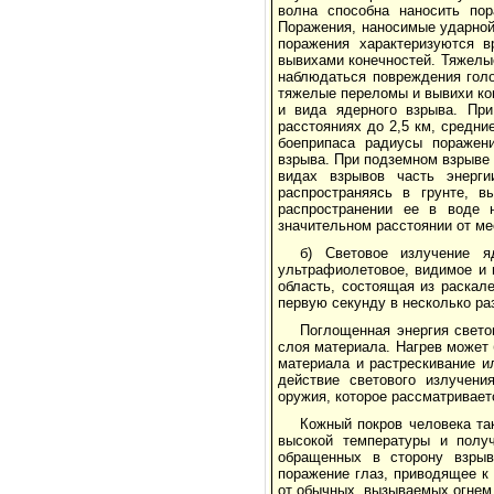
волна способна наносить по
Поражения, наносимые ударной
поражения характеризуются в
вывихами конечностей. Тяжелые
наблюдаться повреждения голо
тяжелые переломы и вывихи ко
и вида ядерного взрыва. Пр
расстояниях до 2,5 км, средние
боеприпаса радиусы поражен
взрыва. При подземном взрыве в
видах взрывов часть энерг
распространяясь в грунте, в
распространении ее в воде 
значительном расстоянии от ме
б) Световое излучение я
ультрафиолетовое, видимое и 
область, состоящая из раскал
первую секунду в несколько ра
Поглощенная энергия свето
слоя материала. Нагрев может
материала и растрескивание и
действие светового излучени
оружия, которое рассматривает
Кожный покров человека та
высокой температуры и получ
обращенных в сторону взрыв
поражение глаз, приводящее к
от обычных, вызываемых огнем 