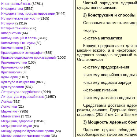
Чистый заряд-это ядерны
Иностранный язык
(62791)
существенно снижен.
Информатика
(3562)
Информатика, программирование
(6444)
2) Конструкция и способы
Исторические личности
(2165)
Основными элементами ядер
История
(21319)
История техники
(766)
-корпус
Кибернетика
(64)
-система автоматики
Коммуникации и связь
(3145)
Компьютерные науки
(60)
Корпус предназначен для р
Косметология
(17)
механического, а в некоторых
Краеведение и этнография
(588)
ядерного заряда в заданный м
Краткое содержание произведений
(1000)
Она включает:
Криминалистика
(106)
-систему предохранения
Криминология
(48)
Криптология
(3)
-систему аварийного подрыв
Кулинария
(1167)
Культура и искусство
(8485)
-систему подрыва заряда
Культурология
(537)
-источник питания
Литература : зарубежная
(2044)
Литература и русский язык
(11657)
-систему датчиков подрыва
Логика
(532)
Средствами доставки ядер
Логистика
(21)
ракеты, авиация. Ядерные бое
Маркетинг
(7985)
снарядов (203,2 мм СГ и 155 м
Математика
(3721)
Медицина, здоровье
(10549)
3) Мощность ядерных бое
Медицинские науки
(88)
Ядерное оружие обладает
Международное публичное право
(58)
освобождается такое же количе
Международное частное право
(36)