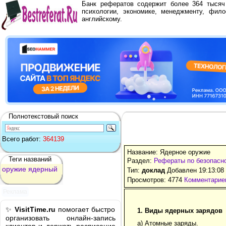
Банк рефератов содержит более 364 тыся
психологии, экономике, менеджменту, фило
английскому.
Полнотекстовый поиск
Всего работ:
364139
Название: Ядерное оружие
Теги названий
Раздел:
Рефераты по безопасн
оружие
ядерный
Тип:
доклад
Добавлен 19:13:08 
Просмотров: 4774
Комментариев
Реклама
✨
VisitTime.ru
помогает быстро
1. Виды ядерных зарядов
организовать онлайн-запись
а) Атомные заряды.