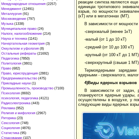
реакции синтеза являются еще
Международные отношения
(2257)
единицах тротилового эквивал
Менеджмент
(12491)
взрыв, по мощности эквивален
Металлургия
(91)
(кТ) или в мегатоннах (МТ).
Москвоведение
(797)
В зависимости от мощности
Музыка
(1338)
Муниципальное право
(24)
-сверхмалый (менее 1кТ)
Налоги, налогообложение
(214)
Наука и техника
(1141)
-малый (от 1 до 10 кТ)
Начертательная геометрия
(3)
-средний (от 10 до 100 кТ)
Оккультизм и уфология
(8)
Остальные рефераты
(21692)
-крупный (от 100 кТ до 1 МТ)
Педагогика
(7850)
-сверхкрупный (свыше 1 МТ)
Политология
(3801)
Право
(682)
Термоядерными зарядами 
Право, юриспруденция
(2881)
ядерными - сверхмалого, малог
Предпринимательство
(475)
4)Виды ядерных взрывов
Прикладные науки
(1)
Промышленность, производство
(7100)
В зависимости от задач,
Психология
(8692)
планируются ядерные удары, а
психология, педагогика
(4121)
осуществлены в воздухе, у по
Радиоэлектроника
(443)
следующие виды ядерных взры
Реклама
(952)
Религия и мифология
(2967)
Риторика
(23)
Сексология
(748)
Социология
(4876)
Статистика
(95)
Страхование
(107)