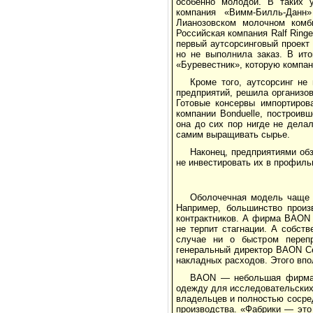
особенно молодой. В таких у
компания «Вимм-Билль-Данн
Лианозовском молочном комби
Российская компания Ralf Ringe
первый аутсорсинговый проект
но не выполнила заказ. В ито
«Буревестник», которую компан
Кроме того, аутсорсинг не
предприятий, решила организо
Готовые консервы импортиров
компании Bonduelle, построив
она до сих пор нигде не дела
самим выращивать сырье.
Наконец, предприятиями обз
не инвестировать их в профиль
Оболочечная модель чаще в
Например, большинство произ
контрактников. А фирма BAON 
не терпит стагнации. А собст
случае ни о быстром перепр
генеральный директор BAON Се
накладных расходов. Этого впо
BAON — небольшая фирма 
одежду для исследовательских 
владельцев и полностью сосред
производства. «Фабрики — это