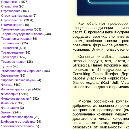
Социология
(4876)
Статистика
(95)
Страхование
(107)
Строительные науки
(7)
Строительство
(2004)
Как объясняет профессор
Схемотехника
(15)
процессы координации — финан
Таможенная система
(663)
стоят. В прошлом веке внутре
Теория государства и права
(240)
создавать вертикально интег
Теория организации
(39)
время, особенно в связи с ра
Теплотехника
(25)
появились фирмы-специалисты
Технология
(624)
компании. Этим и пользуются 
Товароведение
(16)
Основная их забота — заказ
Транспорт
(2652)
готовый продукт, что, кстати
Трудовое право
(136)
Strategica Павел Кружилин на
Туризм
(90)
понимают в ИТ-индустрии, а 
Уголовное право и процесс
(406)
Consulting Group Штефан Де
Управление
(95)
работы участников «оркестра»
Управленческие науки
(24)
бизнес-модель (Red Bull, Vic
Физика
(3462)
относительно долгого времени»,
Физкультура и спорт
(4482)
Философия
(7216)
Финансовые науки
(4592)
Многие российские компан
Финансы
(5386)
добрались до основного прои
Фотография
(3)
контрактного производства 
Химия
(2244)
оболочечных компаний мешает 
Хозяйственное право
(23)
достаточного числа качеств
Цифровые устройства
(29)
несколько лет назад генераль
Экологическое право
(35)
отказаться от обязанности «к