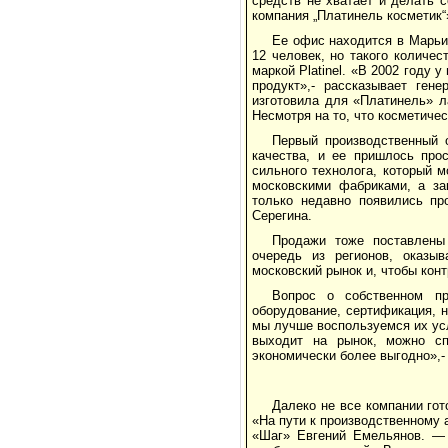
средств не хватает и делать 
компания „Платинель косметик“
Ее офис находится в Марьи
12 человек, но такого количе
маркой Platinel. «В 2002 году 
продукт»,- рассказывает ген
изготовила для «Платинель» л
Несмотря на то, что косметиче
Первый производственный 
качества, и ее пришлось про
сильного технолога, который 
московскими фабриками, а за
только недавно появились пр
Серегина.
Продажи тоже поставлены 
очередь из регионов, оказы
московский рынок и, чтобы кон
Вопрос о собственном пр
оборудование, сертификация, н
мы лучше воспользуемся их усл
выходит на рынок, можно спо
экономически более выгодно»,-
Далеко не все компании го
«На пути к производственному 
«Шаг» Евгений Емельянов. — 