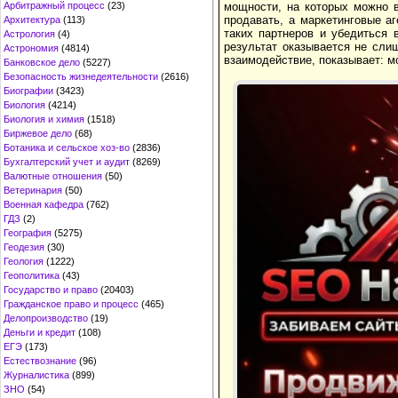
Арбитражный процесс
(23)
мощности, на которых можно в
продавать, а маркетинговые а
Архитектура
(113)
таких партнеров и убедиться 
Астрология
(4)
результат оказывается не сли
Астрономия
(4814)
взаимодействие, показывает: м
Банковское дело
(5227)
Безопасность жизнедеятельности
(2616)
Биографии
(3423)
Биология
(4214)
Биология и химия
(1518)
Биржевое дело
(68)
Ботаника и сельское хоз-во
(2836)
Бухгалтерский учет и аудит
(8269)
Валютные отношения
(50)
Ветеринария
(50)
Военная кафедра
(762)
ГДЗ
(2)
География
(5275)
Геодезия
(30)
Геология
(1222)
Геополитика
(43)
Государство и право
(20403)
Гражданское право и процесс
(465)
Делопроизводство
(19)
Деньги и кредит
(108)
ЕГЭ
(173)
Естествознание
(96)
Журналистика
(899)
ЗНО
(54)