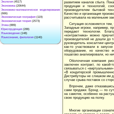
Экология
(4517)
развитием каналов сбыта. Пок
продукции и технологий, с
Экономика
(20644)
производителем бытовой тех
Экономико-математическое моделирование
Качество и организация произв
(666)
Экономическая география
(119)
рассчитывала на маленькие зак
Экономическая теория
(2573)
Ситуация осложняется тем, 
Этика
(889)
Западные игроки, например, п
Юриспруденция
(288)
передают технологии. Благ
Языковедение
(148)
«контрактника» можно приучи
Языкознание, филология
(1140)
производителей не дошли до т
руководитель консалтинг-центр
как-то участвовали в запуск
оборудование, но качество е
пошагово анализировали, но нич
Оболочечная компания рис
заключен контракт, по какой-
связываться с «виртуальными» 
«В кондитерской промышленно
Дистрибуторы не слишком им д
случае срыва поставок со стор
Впрочем, даже отказавшись
сами продажи. Брэнд — по сут
на самотек, особенно на раст
свою продукцию на полку.
Многие организации сознат