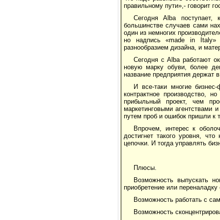
правильному пути»,- говорит го
Сегодня Alba поступает,
большинстве случаев сами нах
один из немногих производител
но надпись «made in Italy» 
разнообразием дизайна, и мате
Сегодня с Alba работают о
новую марку обуви, более де
название предприятия держат в
И все-таки многие бизнес-
контрактное производство, н
прибыльный проект, чем про
маркетинговыми агентствами и
путем проб и ошибок пришли к 
Впрочем, интерес к оболо
достигнет такого уровня, что
цепочки. И тогда управлять би
Плюсы.
Возможность выпускать но
приобретение или переналадку
Возможность работать с са
Возможность сконцентриров