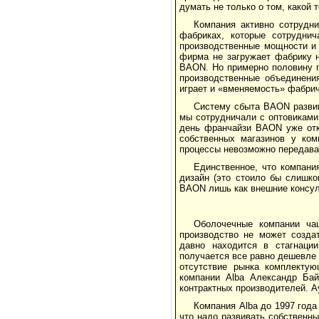
думать не только о том, какой т
Компания активно сотрудн
фабриках, которые сотруднич
производственные мощности и
фирма не загружает фабрику н
BAON. Но примерно половину п
производственные объединени
играет и «вменяемость» фабри
Систему сбыта BAON развив
мы сотрудничали с оптовиками,
день франчайзи BAON уже отк
собственных магазинов у ком
процессы невозможно передава
Единственное, что компани
дизайн (это стоило бы слишко
BAON лишь как внешние консул
Оболочечные компании чащ
производство не может созда
давно находится в стагнации
получается все равно дешевле 
отсутствие рынка комплектую
компании Alba Александр Бай
контрактных производителей. А
Компания Alba до 1997 года
что надо развивать собственны