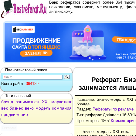
Банк рефератов содержит более 364 тыся
психологии, экономике, менеджменту, фило
английскому.
Полнотекстовый поиск
Реферат: Биз
Всего работ:
364139
занимается лишь
Теги названий
Название: Бизнес-модель XXI 
брэнд
заниматься
XXI
маркетинг
брэнда
век
бизнес
веко
модель
компания
Раздел:
Рефераты по рекламе
продвижение
Тип:
реферат
Добавлен 16:30:1
Просмотров: 1807
Комментариев
Реклама
Бизнес-модель XXI века —