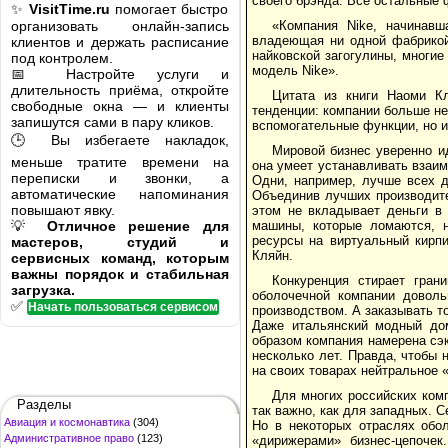
своего брэнда. Все остальные 
✨
VisitTime.ru
помогает быстро
организовать онлайн-запись
«Компания Nike, начинавш
владеющая ни одной фабрикой
клиентов и держать расписание
найковской загогулины, многие
под контролем.
модель Nike».
📅 Настройте услуги и
длительность приёма, откройте
Цитата из книги Наоми К
свободные окна — и клиенты
тенденции: компании больше не 
запишутся сами в пару кликов.
вспомогательные функции, но и
🕒 Вы избегаете накладок,
Мировой бизнес уверенно ид
меньше тратите времени на
она умеет устанавливать взаи
переписки и звонки, а
Одни, например, лучше всех 
автоматические напоминания
Объединив лучших производите
повышают явку.
этом не вкладывает деньги в
💡
Отличное решение для
машины, которые ломаются, н
ресурсы на виртуальный кирпи
мастеров, студий и
Кляйн.
сервисных команд, которым
важны порядок и стабильная
Конкуренция стирает гра
загрузка.
оболочечной компании доволь
✅
Начать пользоваться сервисом
производством. А заказывать т
Даже итальянский модный дом
образом компания намерена сэк
несколько лет. Правда, чтобы 
на своих товарах нейтральное 
Для многих российских ком
Разделы
так важно, как для западных. 
Авиация и космонавтика
(304)
Но в некоторых отраслях обо
Административное право
(123)
«дирижерами» бизнес-цепочек