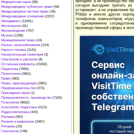
брэндинг, а не производство п
Медицинские науки
(88)
сегодня выгоднее тратить их
Международное публичное право
(58)
устаревает, а на управление бр
Международное частное право
(36)
Philips и многих других кор
Международные отношения
(2257)
телефонов, компьютеров, игру
Менеджмент
(12491)
и одновременно сосредотачи
Металлургия
(91)
производственной сферы в инт
Москвоведение
(797)
Музыка
(1338)
Муниципальное право
(24)
Налоги, налогообложение
(214)
Наука и техника
(1141)
Начертательная геометрия
(3)
Оккультизм и уфология
(8)
Остальные рефераты
(21692)
Педагогика
(7850)
Политология
(3801)
Право
(682)
Право, юриспруденция
(2881)
Предпринимательство
(475)
Прикладные науки
(1)
Промышленность, производство
(7100)
Психология
(8692)
психология, педагогика
(4121)
Радиоэлектроника
(443)
Реклама
(952)
Религия и мифология
(2967)
Риторика
(23)
Сексология
(748)