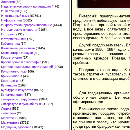
Зоология
(34)
Издательское дело и полиграфия
(476)
Инвестиции
(106)
Иностранный язык
(62791)
Питерский предпринимате
предприятий небольшую партию
Информатика
(3562)
Под этой же торговой маркой 
Информатика, программирование
(6444)
воду, а все заказы опять-таки
Исторические личности
(2165)
преследование со стороны Билл
История
(21319)
своего брэнда. А без пиара о н
История техники
(766)
Кибернетика
(64)
Другой предприниматель, В
Коммуникации и связь
(3145)
качество» в 1996—1997 годах 
Компьютерные науки
(60)
разные товары — начиная с 
Косметология
(17)
зонтичных брэндов. Правда, 
Краеведение и этнография
(588)
проблем.
Краткое содержание произведений
(1000)
Продавать товар под собс
Криминалистика
(106)
такова стратегия пустотелых, 
Криминология
(48)
сложности в организации подоб
Криптология
(3)
Кулинария
(1167)
Культура и искусство
(8485)
Для традиционных организа
Культурология
(537)
оболочечная фирма. Ее можн
Литература : зарубежная
(2044)
эфемерном теле.
Литература и русский язык
(11657)
Логика
(532)
Возникновение такого род
производство породило потребн
Логистика
(21)
становился все важнее, пока 
Маркетинг
(7985)
не пришло в голову, что брэнди
Математика
(3721)
Люди против брэндов» как нел
Медицина, здоровье
(10549)