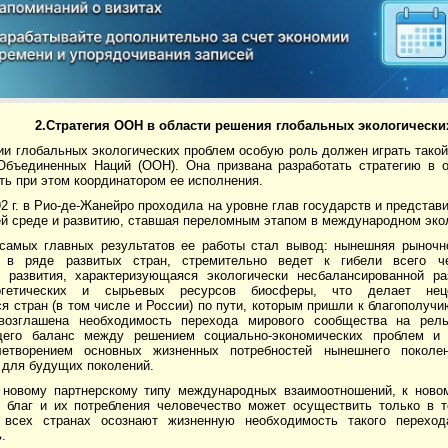
2.Стратегия ООН в области решения
глобальных экологически
и глобальных экологических проблем особую роль должен играть такой
Объединенных Наций (ООН). Она призвана разработать стратегию в о
ть при этом координатором ее исполнения.
2 г. в Рио-де-Жанейро проходила на уровне глав государств и предст
й среде и развитию, ставшая переломным этапом в международном эко
самых главных результатов ее работы стал вывод: нынешняя рыночно
 в ряде развитых стран, стремительно ведет к гибели всего ч
о развития, характеризующаяся экологически несбалансированной ра
ергетических и сырьевых ресурсов биосферы, что делает нец
 стран (в том числе и России) по пути, которым пришли к благополуч
возглашена необходимость перехода мирового сообщества на рель
щего баланс между решением социально-экономических проблем и
летворением основных жизненных потребностей нынешнего поколе
 для будущих поколений.
 новому партнерскому типу международных взаимоотношений, к новом
 благ и их потребления человечество может осуществить только в т
 всех странах осознают жизненную необходимость такого перехо
.