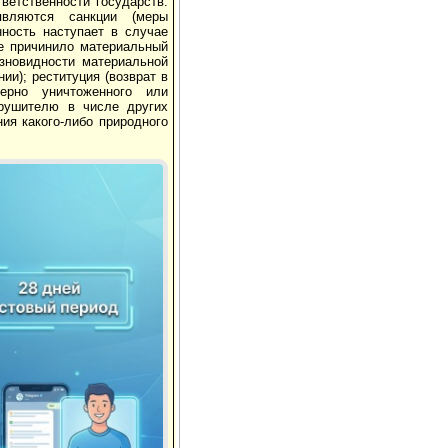
ветственности государств:
являются санкции (меры
нность наступает в случае
е причинило материальный
новидности материальной
ии); реституция (возврат в
ерно уничтоженного или
арушителю в числе других
ия какого-либо природного