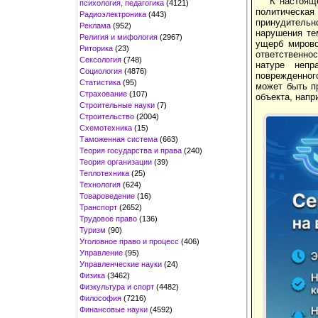
К настоящ
психология, педагогика
(4121)
политическа
Радиоэлектроника
(443)
принудительн
Реклама
(952)
нарушения те
Религия и мифология
(2967)
ущерб мирово
Риторика
(23)
ответственнос
Сексология
(748)
натуре непр
Социология
(4876)
поврежденног
Статистика
(95)
может быть пр
Страхование
(107)
объекта, напр
Строительные науки
(7)
Строительство
(2004)
Схемотехника
(15)
Таможенная система
(663)
Теория государства и права
(240)
Теория организации
(39)
Теплотехника
(25)
Технология
(624)
Товароведение
(16)
Транспорт
(2652)
Трудовое право
(136)
Туризм
(90)
Уголовное право и процесс
(406)
Управление
(95)
Управленческие науки
(24)
Физика
(3462)
Физкультура и спорт
(4482)
Философия
(7216)
Финансовые науки
(4592)