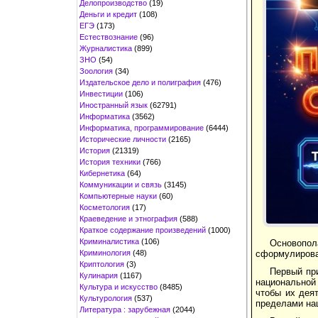
Делопроизводство
(19)
Деньги и кредит
(108)
ЕГЭ
(173)
Естествознание
(96)
Журналистика
(899)
ЗНО
(54)
Зоология
(34)
Издательское дело и полиграфия
(476)
Инвестиции
(106)
Иностранный язык
(62791)
Информатика
(3562)
Информатика, программирование
(6444)
Исторические личности
(2165)
История
(21319)
История техники
(766)
Кибернетика
(64)
Коммуникации и связь
(3145)
Компьютерные науки
(60)
Косметология
(17)
Краеведение и этнография
(588)
Краткое содержание произведений
(1000)
Криминалистика
(106)
Основопол
Криминология
(48)
сформулирова
Криптология
(3)
Первый при
Кулинария
(1167)
национальной 
Культура и искусство
(8485)
чтобы их дея
Культурология
(537)
пределами на
Литература : зарубежная
(2044)