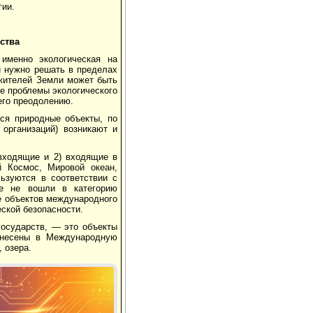
гии.
ства
 именно экологическая на
и нужно решать в пределах
 жителей Земли может быть
ие проблемы экологического
его преодолению.
тся природные объекты, по
организаций) возникают и
входящие и 2) входящие в
 Космос, Мировой океан,
ьзуются в соответствии с
ые не вошли в категорию
е объектов международного
ской безопасности.
осударств, — это объекты
занесены в Международную
 озера.