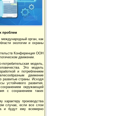
Реклама
х
проблем
 международный орган, как
бласти экологии и охраны
авительств Конференция ООН
логическом движении.
-потребительская модель,
еловечества. Это модель
зработкой и потреблением
елесообразным движение
ию развитые страны. Исходя
сы устойчивого развития,
 сохранением окружающей
ния с сохранением таких
у характеру производства
ом случае, если все слои
да и будут ему всемерно