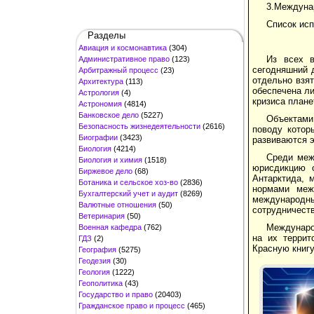
3.Междунар
Список ис
Разделы
Авиация и космонавтика
(304)
Из всех в
Административное право
(123)
сегодняшний 
Арбитражный процесс
(23)
отдельно взят
Архитектура
(113)
обеспечена ли
Астрология
(4)
кризиса плане
Астрономия
(4814)
Банковское дело
(5227)
Объектами
Безопасность жизнедеятельности
(2616)
поводу котор
Биографии
(3423)
развиваются э
Биология
(4214)
Среди меж
Биология и химия
(1518)
юрисдикцию 
Биржевое дело
(68)
Антарктида, 
Ботаника и сельское хоз-во
(2836)
нормами меж
Бухгалтерский учет и аудит
(8269)
международны
Валютные отношения
(50)
сотрудничеств
Ветеринария
(50)
Междунаро
Военная кафедра
(762)
на их террит
ГДЗ
(2)
Красную книгу
География
(5275)
Геодезия
(30)
Геология
(1222)
Геополитика
(43)
Государство и право
(20403)
Гражданское право и процесс
(465)