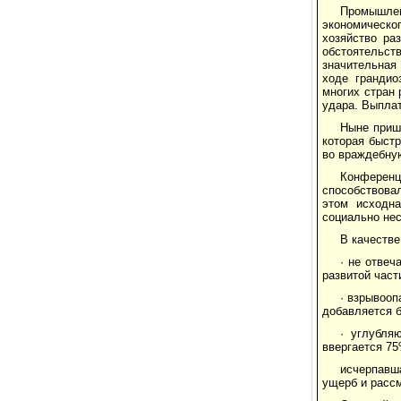
Промышлен
экономическо
хозяйство ра
обстоятельс
значительная
ходе грандио
многих стран 
удара. Выпла
Ныне приш
которая быстр
во враждебну
Конферен
способствова
этом исходна
социально не
В качестве
· не отве
развитой час
· взрывооп
добавляется б
· углубля
ввергается 75
исчерпавш
ущерб и рассм