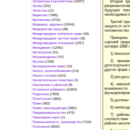
Второй пр
Литература и русский язык
(11657)
репрезентатив
Логика
(532)
будущих пок
Логистика
(21)
необходимост
Маркетинг
(7985)
Математика
(3721)
Третий пр
Медицина, здоровье
(10549)
защита от ист
Медицинские науки
(88)
человечество.
Международное публичное право
(58)
Принципы 
Международное частное право
(36)
хартией прир
Международные отношения
(2257)
октября 1988 г
Менеджмент
(12491)
Металлургия
(91)
1) биологи
Москвоведение
(797)
2) произ
Музыка
(1338)
долгосрочног
Муниципальное право
(24)
других форм 
Налоги, налогообложение
(214)
Наука и техника
(1141)
3) ресурсы
Начертательная геометрия
(3)
4) невозо
Оккультизм и уфология
(8)
возможност
Остальные рефераты
(21692)
функциониров
Педагогика
(7850)
Политология
(3801)
5) должны 
Право
(682)
6) необход
Право, юриспруденция
(2881)
Предпринимательство
(475)
7) районы
Прикладные науки
(1)
соответствии
Промышленность, производство
(7100)
районе населе
Психология
(8692)