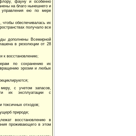
флору, фауну и особенно
анены на благо нынешнего и
и управления ею по мере
, чтобы обеспечивалась их
ространствах получало все
еды дополнены Всемирной
лашена в резолюции от 28
и к восстановлению;
мерам по сохранению их
отвращению эрозии и любых
 рециклируются;
 меру, с учетом запасов,
сти их эксплуатации с
и токсичных отходов;
 ущерб природе;
длежат восстановлению в
яния проживающего в этом