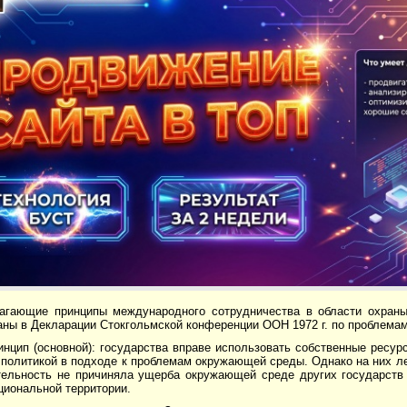
агающие принципы международного сотрудничества в области охра
ны в Декларации Стокгольмской конференции ООН 1972 г. по проблема
нцип (основной): государства вправе использовать собственные ресур
политикой в подходе к проблемам окружающей среды. Однако на них ле
тельность не причиняла ущерба окружающей среде других государств
циональной территории.