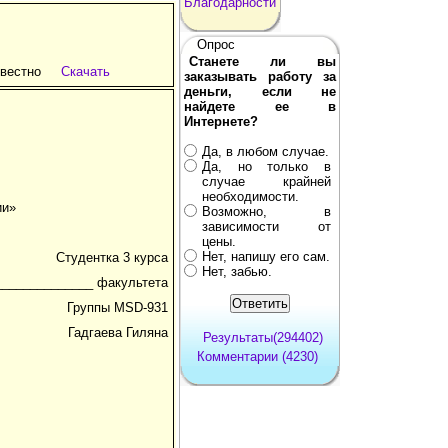
Благодарности
Опрос
Станете ли вы
звестно
Скачать
заказывать работу за
деньги, если не
найдете ее в
Интернете?
Да, в любом случае.
Да, но только в
случае крайней
необходимости.
ии»
Возможно, в
зависимости от
цены.
Нет, напишу его сам.
Студентка 3 курса
Нет, забью.
______________ факультета
Группы MSD-931
Гадгаева Гиляна
Результаты(294402)
Комментарии (4230)