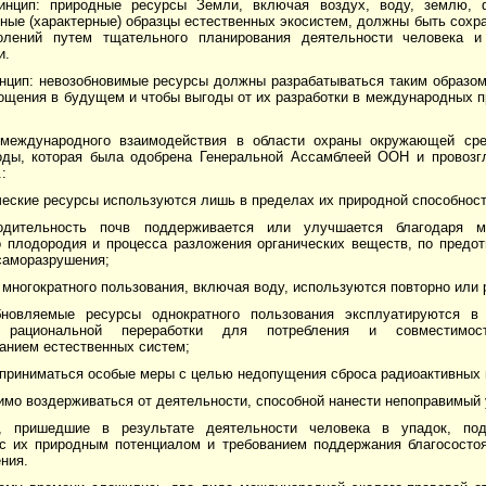
инцип: природные ресурсы Земли, включая воздух, воду, землю, 
ные (характерные) образцы естественных экосистем, должны быть сохр
олений путем тщательного планирования деятельности человека 
и.
инцип: невозобновимые ресурсы должны разрабатываться таким образом
ощения в будущем и чтобы выгоды от их разработки в международных п
международного взаимодействия в области охраны окружающей ср
оды, которая была одобрена Генеральной Ассамблеей ООН и провозг
.:
ческие ресурсы используются лишь в пределах их природной способност
водительность почв поддерживается или улучшается благодаря 
о плодородия и процесса разложения органических веществ, по пред
саморазрушения;
 многократного пользования, включая воду, используются повторно или
бновляемые ресурсы однократного пользования эксплуатируются в
и рациональной переработки для потребления и совместимо
анием естественных систем;
приниматься особые меры с целью недопущения сброса радиоактивных 
имо воздерживаться от деятельности, способной нанести непоправимый
, пришедшие в результате деятельности человека в упадок, по
 с их природным потенциалом и требованием поддержания благососто
ния.