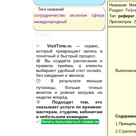
Название: Ме
Теги названий
Раздел:
Рефер
сотрудничество
экология
сфера
Тип:
реферат
международный
Просмотров: 
Реклама
✨
VisitTime.ru
— сервис,
который превращает запись в
понятный и быстрый процесс.
📅 Вы создаёте расписание и
правила приёма, а клиенты
выбирают удобный слот онлайн,
Выполнила
без ожидания и звонков.
🕒 В результате меньше
путаницы, больше точных
визитов и ровная загрузка на
неделю вперёд.
💡
Подходит тем, кто
оказывает услуги по времени:
мастерам, студиям, кабинетам
Содержани
и небольшим командам.
✅
Начать пользоваться сервисом
1.Принципы
2.Стратеги