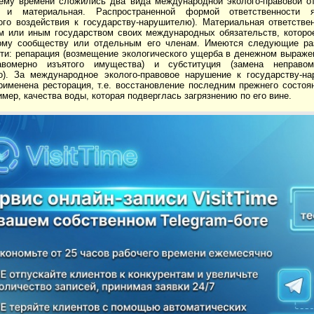
ему времени сложились два вида международной эколого-правовой от
я и материальная. Распространенной формой ответственности 
ого воздействия к государству-нарушителю). Материальная ответстве
м или иным государством своих международных обязательств, которо
му сообществу или отдельным его членам. Имеются следующие раз
ти: репарация (возмещение экологического ущерба в денежном выражен
авомерно изъятого имущества) и субституция (замена неправом
о). За международное эколого-правовое нарушение к государству-н
именена ресторация, т.е. восстановление последним прежнего состоян
имер, качества воды, которая подверглась загрязнению по его вине.