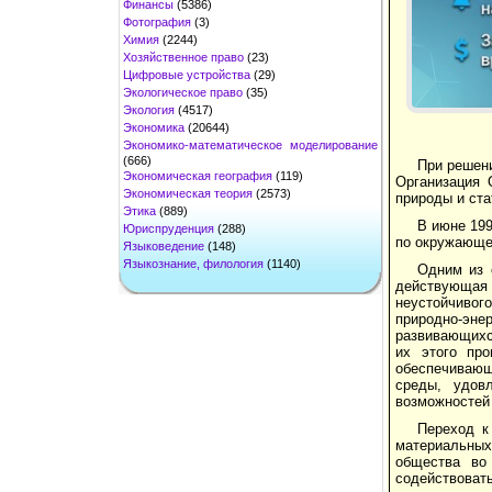
Финансы
(5386)
Фотография
(3)
Химия
(2244)
Хозяйственное право
(23)
Цифровые устройства
(29)
Экологическое право
(35)
Экология
(4517)
Экономика
(20644)
Экономико-математическое моделирование
(666)
При решени
Экономическая география
(119)
Организация 
Экономическая теория
(2573)
природы и ста
Этика
(889)
В июне 199
Юриспруденция
(288)
по окружающе
Языковедение
(148)
Языкознание, филология
(1140)
Одним из 
действующая
неустойчивог
природно-эн
развивающихся
их этого про
обеспечиваю
среды, удов
возможностей
Переход к
материальных
общества во
содействовать