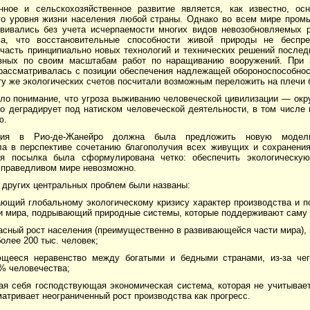
ное и сельскохозяйственное развитие является, как известно, ос
го уровня жизни населения любой страны. Однако во всем мире пром
звивались без учета исчерпаемости многих видов невозобновляемых 
тва, что восстановительные способности живой природы не бесп
 часть принципиально новых технологий и технических решений послед
зных по своим масштабам работ по наращиванию вооружений. При 
рассматривалась с позиции обеспечения надлежащей обороноспособност
ту же экологических счетов посчитали возможным переложить на плечи 
ло понимание, что угроза выживанию человеческой цивилизации — ок
о деградирует под натиском человеческой деятельности, в том числе 
ю.
ция в Рио-де-Жанейро должна была предложить новую модель
ла в перспективе сочетанию благополучия всех живущих и сохранени
я посылка была сформулирована четко: обеспечить экологическую
справедливом мире невозможно.
 других центральных проблем были названы:
чающий глобальному экологическому кризису характер производства и 
ти мира, подрывающий природные системы, которые поддерживают саму 
асный рост населения (преимущественно в развивающейся части мира), 
олее 200 тыс. человек;
ющееся неравенство между богатыми и бедными странами, из-за че
% человечества;
ая себя господствующая экономическая система, которая не учитывает
атривает неограниченный рост производства как прогресс.