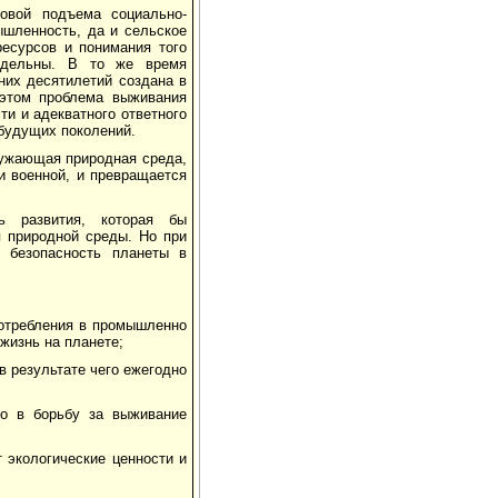
новой подъема социально-
ышленность, да и сельское
ресурсов и понимания того
редельны. В то же время
них десятилетий создана в
этом проблема выживания
и и адекватного ответного
будущих поколений.
ружающая природная среда,
и военной, и превращается
 развития, которая бы
я природной среды. Но при
 безопасность планеты в
потребления в промышленно
жизнь на планете;
в результате чего ежегодно
го в борьбу за выживание
 экологические ценности и