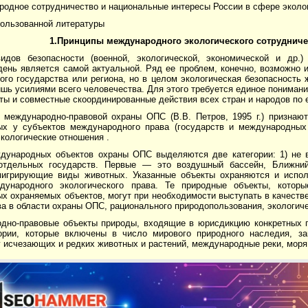
одное сотрудничество и национальные интересы России в сфере эколо
пользованной литературы
1.Принципы международного экологического сотрудниче
идов безопасности (военной, экологической, экономической и др.)
день является самой актуальной. Ряд ее проблем, конечно, возможно 
ого государства или региона, но в целом экологическая безопасность
шь усилиями всего человечества. Для этого требуется единое пониман
ты и совместные скоординированные действия всех стран и народов по 
 международно-правовой охраны ОПС (В.В. Петров, 1995 г.) признаю
ых у субъектов международного права (государств и международных 
кологические отношения .
дународных объектов охраны ОПС выделяются две категории: 1) не 
отдельных государств. Первые — это воздушный бассейн, Ближний
мигрирующие виды животных. Указанные объекты охраняются и испол
дународного экологического права. Те природные объекты, котор
х охраняемых объектов, могут при необходимости выступать в качеств
а в области охраны ОПС, рационального природопользования, экологиче
дно-правовые объекты природы, входящие в юрисдикцию конкретных г
ории, которые включены в число мирового природного наследия, 
 исчезающих и редких животных и растений, международные реки, моря,