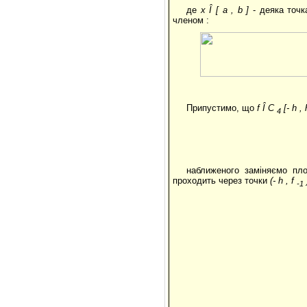
де
x
Î
[
a
,
b
]
- деяка точк
членом :
Припустимо, що
f
Î
C
[-
h
,
4
наближеного заміняємо пл
проходить через точки
(-
h
,
f
-1