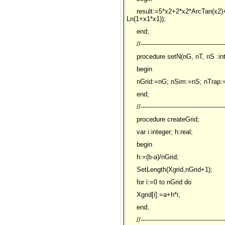
result:=5*x2+2*x2*ArcTan(x2)+
Ln(1+x1*x1));
end;
//------------------------------------------
procedure setN(nG, nT, nS :int
begin
nGrid:=nG; nSim:=nS; nTrap:
end;
//------------------------------------------
procedure createGrid;
var i:integer; h:real;
begin
h:=(b-a)/nGrid;
SetLength(Xgrid,nGrid+1);
for i:=0 to nGrid do
Xgrid[i]:=a+h*i;
end;
//------------------------------------------