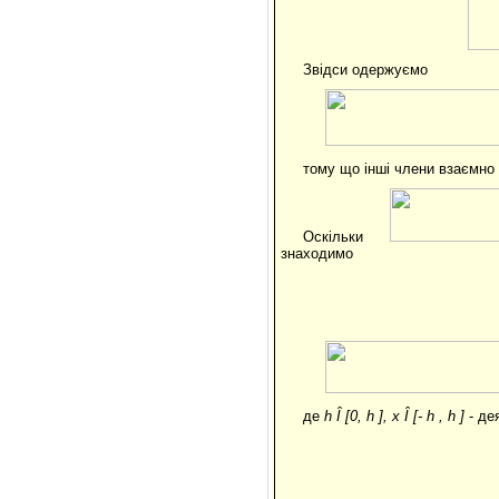
Звідси одержуємо
тому що інші члени взаємно
Оскільки
знаходимо
де
h
Î
[0,
h
],
x
Î
[-
h
,
h
]
- де