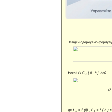
Ззвідси одержуємо формулу 
Нехай
f
Î
C
[
0
,
h
]
,
h>0
2
(2.
де
f
=
f
(0)
,
f
=
f
(
h
)
т
0
1