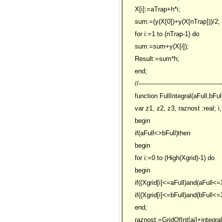
X[i]:=aTrap+h*i;
sum:=(y(X[0])+y(X[nTrap]))/2;
for i:=1 to (nTrap-1) do
sum:=sum+y(X[i]);
Result:=sum*h;
end;
//------------------------------------------
function FullIntegral(aFull,bFull
var z1, z2, z3, raznost :real; i, 
begin
if(aFull<>bFull)then
begin
for i:=0 to (High(Xgrid)-1) do
begin
if((Xgrid[i]<=aFull)and(aFull<=X
if((Xgrid[i]<=bFull)and(bFull<=X
end;
raznost:=GridOfInt[ai]+integral