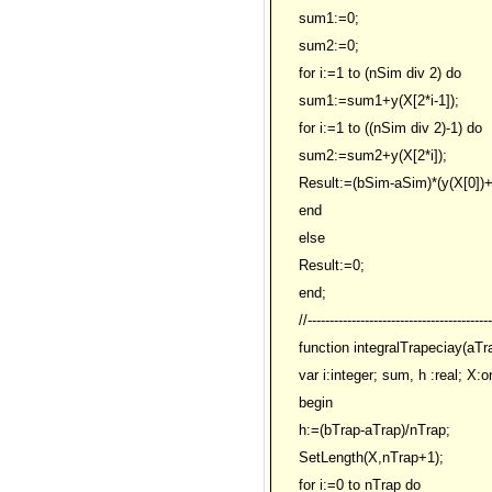
sum1:=0;
sum2:=0;
for i:=1 to (nSim div 2) do
sum1:=sum1+y(X[2*i-1]);
for i:=1 to ((nSim div 2)-1) do
sum2:=sum2+y(X[2*i]);
Result:=(bSim-aSim)*(y(X[0]
end
else
Result:=0;
end;
//------------------------------------------
function integralTrapeciay(aTra
var i:integer; sum, h :real; X:
begin
h:=(bTrap-aTrap)/nTrap;
SetLength(X,nTrap+1);
for i:=0 to nTrap do