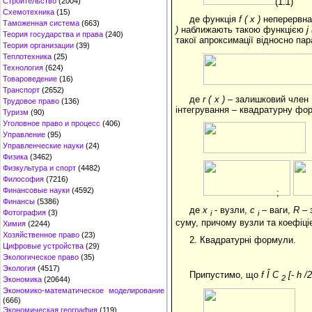
(1.1)
Строительство
(2004)
Схемотехника
(15)
де функція
f
(
x
)
неперервна
Таможенная система
(663)
)
наближають такою функцією
j
Теория государства и права
(240)
такої апроксимації відносно па
Теория организации
(39)
Теплотехника
(25)
Технология
(624)
Товароведение
(16)
Транспорт
(2652)
де
r
(
x
)
– залишковий член а
Трудовое право
(136)
інтегрування – квадратурну фо
Туризм
(90)
Уголовное право и процесс
(406)
Управление
(95)
Управленческие науки
(24)
Физика
(3462)
Физкультура и спорт
(4482)
Философия
(7216)
Финансовые науки
(4592)
;
Финансы
(5386)
де
х
- вузли,
с
– ваги,
R
– 
Фотография
(3)
i
i
суму, причому вузли та коефіці
Химия
(2244)
Хозяйственное право
(23)
2. Квадратурні формули.
Цифровые устройства
(29)
Экологическое право
(35)
Экология
(4517)
Припустимо, що
f
Î
C
[-
h
/2
2
Экономика
(20644)
Экономико-математическое моделирование
(666)
Экономическая география
(119)