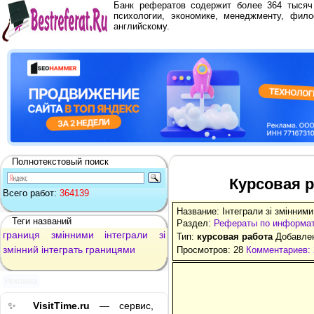
Банк рефератов содержит более 364 тыся
психологии, экономике, менеджменту, фило
английскому.
Полнотекстовый поиск
Курсовая р
Всего работ:
364139
Название: Інтеграли зі змінним
Теги названий
Раздел:
Рефераты по информа
границя
змінними
інтеграли
зі
Тип:
курсовая работа
Добавлен
змінний
інтеграть
границями
Просмотров: 28
Комментариев: 
Реклама
✨
VisitTime.ru
— сервис,