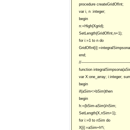
procedure createGridOfInt;
var i, n :integer;
begin
n:=High(Xgrid);
SetLength(GridOfInt,n+1);
for i:=1 to n do
GridOfInt[i]:=integralSimpsona(
end;
//------------------------------------------
function integralSimpsona(aSi
var X:one_array; i:integer; su
begin
if(aSim<>bSim)then
begin
h:=(bSim-aSim)/nSim;
SetLength(X,nSim+1);
for i:=0 to nSim do
X[i]:=aSim+h*i;