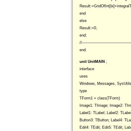
Result:=GridOfInt[bi]+integralT
end
else
Result:=0;
end;
//------------------------------------------
end.
unit UnitMAIN
;
interface
uses
Windows, Messages, SysUtils, 
type
TForm1 = class(TForm)
Image1: TImage; Image2: TIma
Label1: TLabel; Label2: TLab
Button3: TButton; Label4: TLab
Edit4: TEdit; Edit5: TEdit; Lab