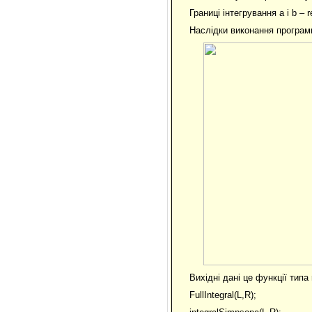
Границі інтегрування a і b – r
Наслiдки виконання програм
Вихідні дані це функції типа 
FullIntegral(L,R);