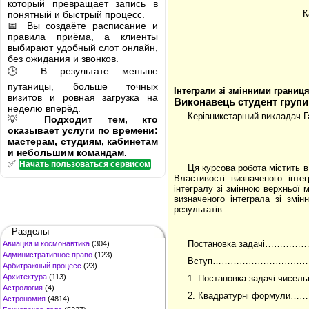
который превращает запись в
К
понятный и быстрый процесс.
📅 Вы создаёте расписание и
правила приёма, а клиенты
выбирают удобный слот онлайн,
без ожидания и звонков.
🕒 В результате меньше
путаницы, больше точных
Інтеграли зі змінними границ
визитов и ровная загрузка на
Виконавець студент групи
неделю вперёд.
Керівникстарший викладач Г
💡
Подходит тем, кто
оказывает услуги по времени:
мастерам, студиям, кабинетам
и небольшим командам.
✅
Начать пользоваться сервисом
Ця курсова робота мiстить в 
Властивості визначеного інт
інтегралу зі змінною верхньої
визначеного інтеграла зі змі
результатiв.
Разделы
Постановка задачi…
Авиация и космонавтика
(304)
Административное право
(123)
Вступ…………………………
Арбитражный процесс
(23)
Архитектура
(113)
1. Постановка задачі чисельного 
Астрология
(4)
2. Квадратурні формули………..........
Астрономия
(4814)