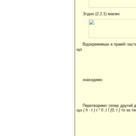
Згідно (2.2.1) маємо
Відокремивши в правій части
що
знаходимо
Перетворимо тепер другий д
що
(
h
-
t
)
t
³
0
,
t
Î
[0,
t
]
то за т