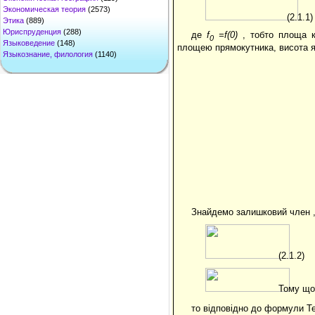
Экономическая теория
(2573)
(2.1.1)
Этика
(889)
Юриспруденция
(288)
де
f
=f(0)
, тобто площа кр
0
Языковедение
(148)
площею прямокутника, висота 
Языкознание, филология
(1140)
Знайдемо залишковий член , 
(2.1.2)
Тому щ
то відповідно до формули 