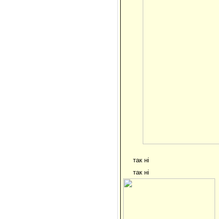
так ні
так ні