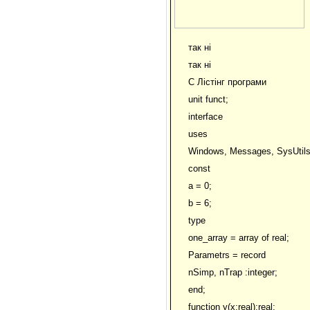
так ні
так ні
С Лiстiнг програми
unit funct;
interface
uses
Windows, Messages, SysUtils,
const
a = 0;
b = 6;
type
one_array = array of real;
Parametrs = record
nSimp, nTrap :integer;
end;
function y(x:real):real;