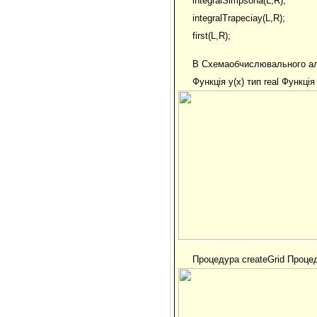
integralSimpsona(L,R);
integralTrapeciay(L,R);
first(L,R);
B Схемаобчислювального а
Функція y(x) тип real Функція f
Процедура createGrid Процед