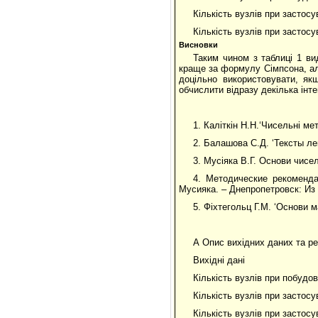
Кількість вузлів при застос
Кількість вузлів при застос
Висновки
Таким чином з таблиці 1 в
краще за формулу Сімпсона, але
доцільно використовувати, як
обчислити відразу декілька інте
1. Каліткін Н.Н.‘Чисельні мет
2. Балашова С.Д. ‘Тексты ле
3. Мусiяка В.Г. Основи чисел
4. Методические рекоменда
Мусияка. – Днепропетровск: Из –
5. Фіхтегольц Г.М. ‘Основи м
А Опис вихiдних даних та ре
Вихiднi данi
Кількість вузлів при побудові
Кількість вузлів при застосу
Кількість вузлів при застосу