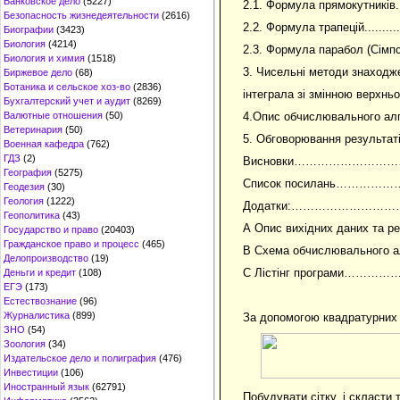
Банковское дело
(5227)
2.1. Формула прямокутників...........
Безопасность жизнедеятельности
(2616)
2.2. Формула трапецій.................
Биографии
(3423)
Биология
(4214)
2.3. Формула парабол (Сімпсона).....
Биология и химия
(1518)
3. Чисельні методи знаходж
Биржевое дело
(68)
Ботаника и сельское хоз-во
(2836)
інтеграла зі змінною верхньою меже
Бухгалтерский учет и аудит
(8269)
Валютные отношения
(50)
4.Опис обчислювально
Ветеринария
(50)
5. Обговорювання ре
Военная кафедра
(762)
ГДЗ
(2)
Висновки…………………
География
(5275)
Список посилань……
Геодезия
(30)
Геология
(1222)
Додатки:…………………
Геополитика
(43)
А Опис вихiдних даних та 
Государство и право
(20403)
Гражданское право и процесс
(465)
В Схема обчислювальн
Делопроизводство
(19)
С Лiстiнг програми…
Деньги и кредит
(108)
ЕГЭ
(173)
Естествознание
(96)
Журналистика
(899)
За допомогою квадратурних 
ЗНО
(54)
Зоология
(34)
Издательское дело и полиграфия
(476)
Инвестиции
(106)
Иностранный язык
(62791)
Побудувати сітку, і скласти 