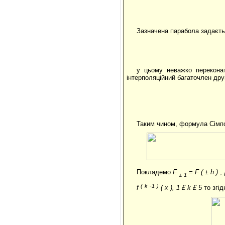
Зазначена парабола задаєть
у цьому неважко перекон
інтерполяційний багаточлен друг
Таким чином, формула Сімп
Покладемо
F
=
F
(
±
h
)
,
±
1
(
k
-1
)
f
(
x
), 1
£
k
£
5
то згі