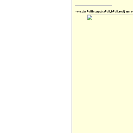
Функція FullIntegral(aFull,bFull:real) тип r