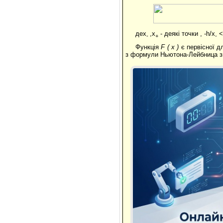
деx
,x
- деякі точки , -h/x
<
-
+
-
Функція
F
(
x
)
є первісної 
з формули Ньютона-Лейбница з 