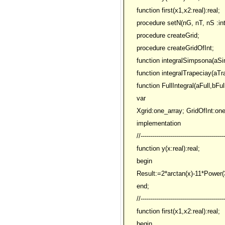
function first(x1,x2:real):real;
procedure setN(nG, nT, nS :int
procedure createGrid;
procedure createGridOfInt;
function integralSimpsona(aSi
function integralTrapeciay(aTra
function FullIntegral(aFull,bFull
var
Xgrid:one_array; GridOfInt:one
implementation
//------------------------------------------
function y(x:real):real;
begin
Result:=2*arctan(x)-11*Power(3
end;
//------------------------------------------
function first(x1,x2:real):real;
begin