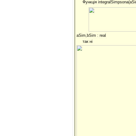
Функція integralSimpsona(aSi
aSim,bSim : real
так ні