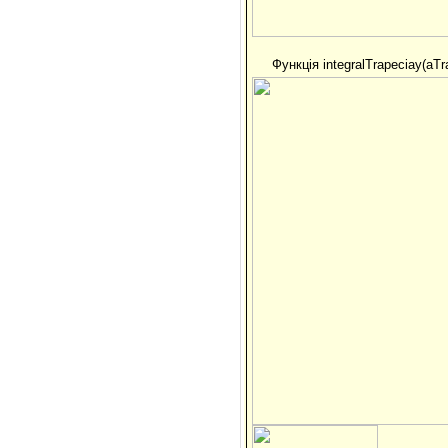
Функція integralTrapeciay(aTr