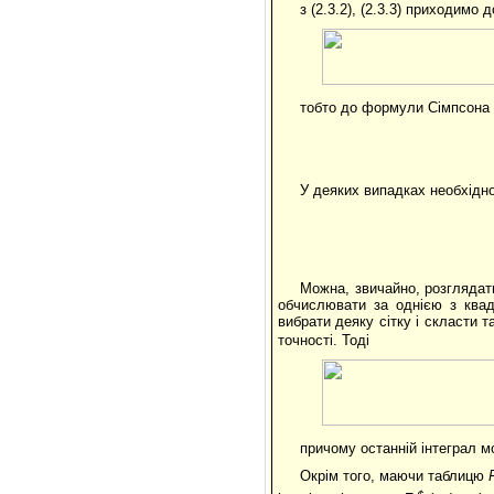
з (2.3.2), (2.3.3) приходимо
тобто до формули Сімпсона
У деяких випадках необхідно
Можна, звичайно, розглядати
обчислювати за однією з квад
вибрати деяку сітку і скласти т
точності. Тоді
причому останній інтеграл
Окрім того, маючи таблицю
¢