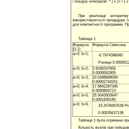
і похідну інтеграла
F
(
x
)=
r
(
x
При реалізаціі алгоритм
використовуються процедури та
для компактностi программи. П
Таблиця 1
Формула
Формула Сімпсона
(3.1)
a=0; b=1;
-0.7974398040
Різниця 0.000001
a=0; b=2;
3.9190337956 Р
0.0000062805
a=0; b=3;
10.5498688094 
0.00002744251
a=0; b=4;
17.8842287345 
0.0000804723
a=0; b=5;
25.5043003647 
0.0001835185
a=0; b=6;
33.2576007639 Рі
0.00035637138
Таблиця 1 була отримана пр
Кількість вузлів при побудов