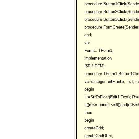
procedure Button1Click(Sender
procedure Button2Click(Sender
procedure Button3Click(Sender
procedure FormCreate(Sender:
end;
var
Form1: TForm1;
implementation
{$R *.DFM}
procedure TForm1.Button1Clic
var i:integer; intF, intS, intT, i
begin
L:=StrToFloat(Edit1.Text); R:=
if(((0<=L)and(L<=6))and(((0<=
then
begin
createGrid;
createGridOfInt;