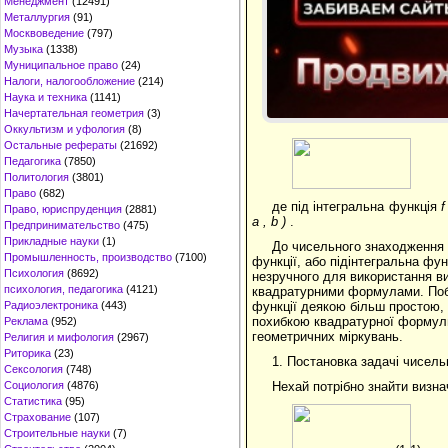
Менеджмент
(12491)
Металлургия
(91)
Москвоведение
(797)
Музыка
(1338)
Муниципальное право
(24)
Налоги, налогообложение
(214)
Наука и техника
(1141)
Начертательная геометрия
(3)
Оккультизм и уфология
(8)
Остальные рефераты
(21692)
Педагогика
(7850)
Политология
(3801)
Право
(682)
де під інтегральна функція
f
Право, юриспруденция
(2881)
a
,
b
)
.
Предпринимательство
(475)
Прикладные науки
(1)
До чисельного знаходження 
Промышленность, производство
(7100)
функції, або підінтегральна фу
Психология
(8692)
незручного для використання в
психология, педагогика
(4121)
квадратурними формулами. Побу
функції деякою більш простою, 
Радиоэлектроника
(443)
похибкою квадратурної формули
Реклама
(952)
геометричних міркувань.
Религия и мифология
(2967)
Риторика
(23)
1. Постановка задачі чисель
Сексология
(748)
Нехай потрібно знайти визна
Социология
(4876)
Статистика
(95)
Страхование
(107)
Строительные науки
(7)