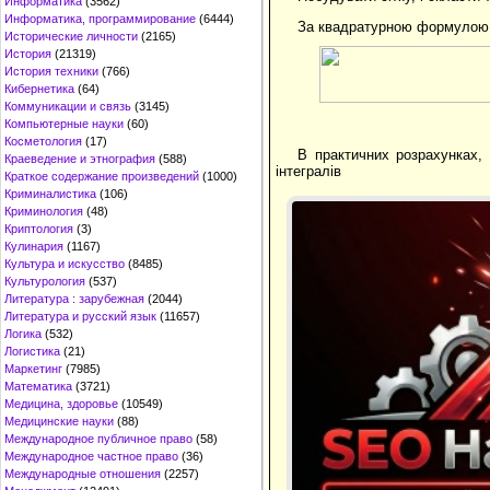
Информатика
(3562)
Информатика, программирование
(6444)
За квадратурною формулою в
Исторические личности
(2165)
История
(21319)
История техники
(766)
Кибернетика
(64)
Коммуникации и связь
(3145)
Компьютерные науки
(60)
Косметология
(17)
В практичних розрахунках, 
Краеведение и этнография
(588)
інтегралів
Краткое содержание произведений
(1000)
Криминалистика
(106)
Криминология
(48)
Криптология
(3)
Кулинария
(1167)
Культура и искусство
(8485)
Культурология
(537)
Литература : зарубежная
(2044)
Литература и русский язык
(11657)
Логика
(532)
Логистика
(21)
Маркетинг
(7985)
Математика
(3721)
Медицина, здоровье
(10549)
Медицинские науки
(88)
Международное публичное право
(58)
Международное частное право
(36)
Международные отношения
(2257)