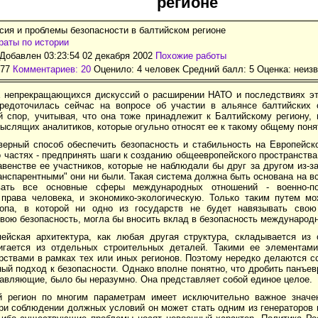
регионе
сия и проблемы безопасности в балтийском регионе
аты по истории
Добавлен 03:23:54 02 декабря 2002
Похожие работы
177
Комментариев: 20
Оценило: 4 человек Средний балл: 5 Оценка:
неизв
непрекращающихся дискуссий о расширении НАТО и последствиях это
редоточилась сейчас на вопросе об участии в альянсе балтийских 
й спор, учитывая, что она тоже принадлежит к Балтийскому региону,
ыслящих аналитиков, которые огульно относят ее к такому общему понят
верный способ обеспечить безопасность и стабильность на Европейск
 частях - предпринять шаги к созданию общеевропейского пространств
венстве ее участников, которые не наблюдали бы друг за другом из-з
анспарентными" они ни были. Такая система должна быть основана на 
вать все основные сферы международных отношений - военно-по
рава человека, и экономико-экологическую. Только таким путем мо
опа, в которой ни одно из государств не будет навязывать свою
вою безопасность, могла бы вносить вклад в безопасность международ
ейская архитектура, как любая другая структура, складывается из 
игается из отдельных строительных деталей. Такими ее элементам
рствами в рамках тех или иных регионов. Поэтому нередко делаются с
ый подход к безопасности. Однако вполне понятно, что дробить панъе
тавляющие, было бы неразумно. Она представляет собой единое целое.
й регион по многим параметрам имеет исключительно важное значе
ри соблюдении должных условий он может стать одним из генераторов 