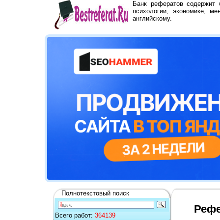
Банк рефератов содержит
психологии, экономике, ме
английскому.
Полнотекстовый поиск
Рефе
Всего работ:
364139