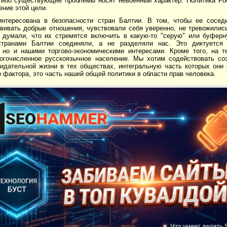
 ибо существующие проблемы носят невоенный характер. Политика Ро
ение этой цели.
интересована в безопасности стран Балтии. В том, чтобы ее сосед
звивать добрые отношения, чувствовали себя уверенно, не тревожилис
 думали, что их стремятся включить в какую-то "серую" или буферн
странами Балтии соединяли, а не разделяли нас. Это диктуется 
, но и нашими торгово-экономическими интересами. Кроме того, на т
огочисленное русскоязычное население. Мы хотим содействовать со
зидательной жизни в тех обществах, интегральную часть которых они
 фактора, это часть нашей общей политики в области прав человека.