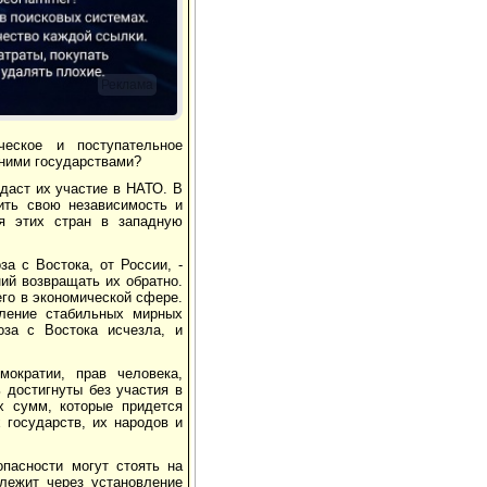
Реклама
ческое и поступательное
дними государствами?
 даст их участие в НАТО. В
ить свою независимость и
ия этих стран в западную
а с Востока, от России, -
ий возвращать их обратно.
го в экономической сфере.
ление стабильных мирных
оза с Востока исчезла, и
мократии, прав человека,
 достигнуты без участия в
х сумм, которые придется
 государств, их народов и
опасности могут стоять на
лежит через установление