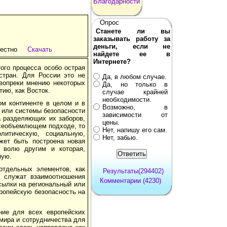
Благодарности
Опрос
Станете ли вы
заказывать работу за
деньги, если не
естно
Скачать
найдете ее в
Интернете?
го процесса особо острая
стран. Для России это не
Да, в любом случае.
 вопреки мнению некоторых
Да, но только в
ию, как Восток.
случае крайней
необходимости.
ом континенте в целом и в
Возможно, в
а или системы безопасности
зависимости от
а разделяющих их заборов,
цены.
всеобъемлющем подходе, то
Нет, напишу его сам.
литическую, социальную,
Нет, забью.
жет быть построена новая
 волю другим и которая,
ную.
отдельных элементов, как
Результаты(294402)
и служат взаимоотношения
Комментарии (4230)
сылки на региональный или
вропейскую безопасность на
ние для всех европейских
мира и сотрудничества для