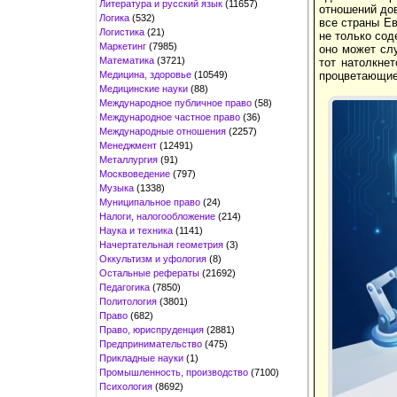
Литература и русский язык
(11657)
отношений дов
Логика
(532)
все страны Ев
Логистика
(21)
не только сод
Маркетинг
(7985)
оно может слу
Математика
(3721)
тот натолкне
Медицина, здоровье
(10549)
процветающие
Медицинские науки
(88)
Международное публичное право
(58)
Международное частное право
(36)
Международные отношения
(2257)
Менеджмент
(12491)
Металлургия
(91)
Москвоведение
(797)
Музыка
(1338)
Муниципальное право
(24)
Налоги, налогообложение
(214)
Наука и техника
(1141)
Начертательная геометрия
(3)
Оккультизм и уфология
(8)
Остальные рефераты
(21692)
Педагогика
(7850)
Политология
(3801)
Право
(682)
Право, юриспруденция
(2881)
Предпринимательство
(475)
Прикладные науки
(1)
Промышленность, производство
(7100)
Психология
(8692)