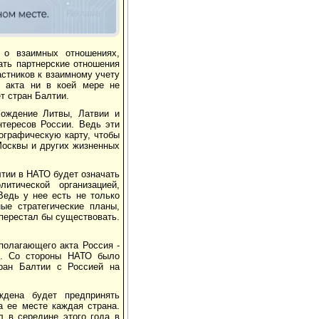
Реклама
 о взаимных отношениях,
ать партнерские отношения
стников к взаимному учету
о акта ни в коей мере не
т стран Балтии.
хождение Литвы, Латвии и
тересов России. Ведь эти
еографическую карту, чтобы
 Москвы и других жизненных
лтии в НАТО будет означать
итической организацией,
Ведь у нее есть не только
ые стратегические планы,
 перестал бы существовать.
полагающего акта Россия -
ии. Со стороны НАТО было
ран Балтии с Россией на
ждена будет предпринять
а ее месте каждая страна.
л в середине этого года в