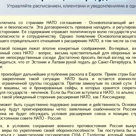
аключила со странами НАТО соглашение - Основополагающий акт
е и безопасности. Эта договоренность призвана наладить и регулиров
сторонами. Ее содержание отражает политическую волю государств-уча
зопасности и сотрудничеству. Однако появление Основополагающег
шего отрицательного отношения к расширению НАТО, в том числе за сче
такой позиции лежат вполне конкретные соображения. Во-первых, в
енный союз НАТО - вопрос, весьма чувствительный для оборонных ин
 ее непосредственные соседи. Достаточно бросить беглый взгляд на г
едиться, что от Эстонии и Латвии рукой подать до Санкт-Петербурга,
и.
 произойдет дальнейшее углубление раскола в Европе. Прием стран Ба
е закрепление такой ситуации. НАТО была и остается военно-пол
 ограниченной группы государств. Притом замкнутым по своей сути. 
е машины, но и бронированные сейфы, в которых хранятся секретн
ля государств - нечленов. Если бы Россия вступила в НАТО, то альянс
 такой убежденный сторонник расширения НАТО, как Г.Киссинджер.
, может быть существенно подорвано значение и действенность Осново
ьку будут проигнорированы четко заявленные озабоченности Росс
 она не будет обсуждать условия расширения союза и позицию ст
остоянном совете НАТО - Россия.
ых, в условиях сохранения военного противостояния Россия выну
 меры по укреплению своей обороноспособности. Так поступила бы н
ситься с заместителем госсекретаря США С.Тэлботом, который заяви