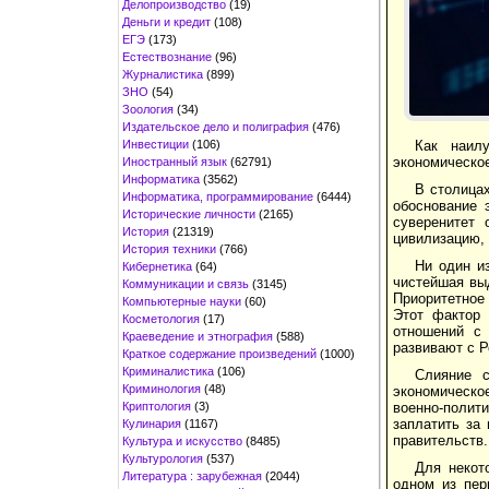
Делопроизводство
(19)
Деньги и кредит
(108)
ЕГЭ
(173)
Естествознание
(96)
Журналистика
(899)
ЗНО
(54)
Зоология
(34)
Издательское дело и полиграфия
(476)
Инвестиции
(106)
Как наил
экономическое
Иностранный язык
(62791)
Информатика
(3562)
В столицах
Информатика, программирование
(6444)
обоснование 
Исторические личности
(2165)
суверенитет 
История
(21319)
цивилизацию, 
История техники
(766)
Ни один из
Кибернетика
(64)
чистейшая выд
Коммуникации и связь
(3145)
Приоритетное 
Компьютерные науки
(60)
Этот фактор 
Косметология
(17)
отношений с 
Краеведение и этнография
(588)
развивают с Р
Краткое содержание произведений
(1000)
Криминалистика
(106)
Слияние с
Криминология
(48)
экономическое
Криптология
(3)
военно-полит
заплатить за 
Кулинария
(1167)
правительств.
Культура и искусство
(8485)
Культурология
(537)
Для некот
Литература : зарубежная
(2044)
одном из пер