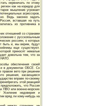
стать нервничать по этому
 регион как на коридор для
 старое мышление угрожает
 потенциальных агрессоров,
но. Ведь законно задать
Россия, вставшая на путь
атилась из противника в
них отношений со странами
положение с русскоязычным
ических россиян, о которых
т быть и, мы верим, будут
проблемы еще существуют.
которой приносят немалые
удет довольна тем, что за
у НАТО.
особы обеспечения своей
е и в документах ОБСЕ. Со
ие правом вето при решении
что решения, касающиеся
сударство вправе по-своему
пренебрегать этой реакцией
 предположить, что Россия
ах ПВО или военно-морских
? Усиление недоверия и
тии вряд ли кому-нибудь на
ений между странами, не