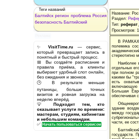
Теги названий
Название: Рос
Балтийск
регион
проблема
Россия
Раздел:
Рефер
безопасность
Балтийский
Тип:
реферат
Просмотров: 
Реклама
В РАМКАХ 
полемика сос
✨
VisitTime.ru
— сервис,
академически
который превращает запись в
стереотипно м
понятный и быстрый процесс.
📅 Вы создаёте расписание и
Наиболее 
правила приёма, а клиенты
отдельных его
выбирают удобный слот онлайн,
при полном ра
без ожидания и звонков.
какими бы "тр
есть охваты
🕒 В результате меньше
включающую п
путаницы, больше точных
Большая Евр
визитов и ровная загрузка на
обеспечивая с
неделю вперёд.
Общеевроп
💡
Подходит тем, кто
здание воздв
оказывает услуги по времени:
между госуда
мастерам, студиям, кабинетам
субрегиональн
и небольшим командам.
части, ее сос
✅
Начать пользоваться сервисом
Балтийски
государств. П