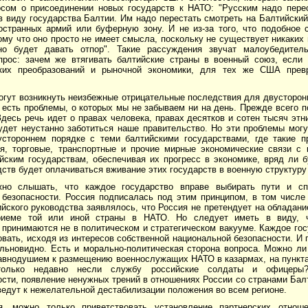
осом о присоединении новых государств к НАТО: "Русским надо пере
в виду государства Балтии. Им надо перестать смотреть на Балтийский
остранных армий или буферную зону. И не из-за того, что подобное
ому что оно просто не имеет смысла, поскольку не существует никаких
о будет давать отпор". Такие рассуждения звучат малоубедитель
прос: зачем же втягивать балтийские страны в военный союз, если 
ких преобразований и рыночной экономики, для тех же США превр
огут возникнуть неизбежные отрицательные последствия для двусторон
 есть проблемы, о которых мы не забываем ни на день. Прежде всего 
десь речь идет о правах человека, правах десятков и сотен тысяч этн
удет неустанно заботиться наше правительство. Но эти проблемы могу
стороннем порядке с теми балтийскими государствами, где такие 
я, торговые, транспортные и прочие мирные экономические связи с 
йским государствам, обеспечивая их прогресс в экономике, вряд ли б
дств будет оплачиваться вживание этих государств в военную структур
но слышать, что каждое государство вправе выбирать пути и сп
 безопасности. Россия подписалась под этим принципом, в том числ
йского руководства заявлялось, что Россия не претендует на обладан
риеме той или иной страны в НАТО. Но следует иметь в виду, 
 принимаются не в политическом и стратегическом вакууме. Каждое го
овать, исходя из интересов собственной национальной безопасности. И 
льновидно. Есть и морально-политическая сторона вопроса. Можно ли
равнодушием к размещению военнослужащих НАТО в казармах, на пункт
только недавно несли службу российские солдаты и офицеры
сти, появление ненужных трений в отношениях России со странами Бал
ведут к нежелательной дестабилизации положения во всем регионе.
я, можно только приветствовать установление партнерских отнош