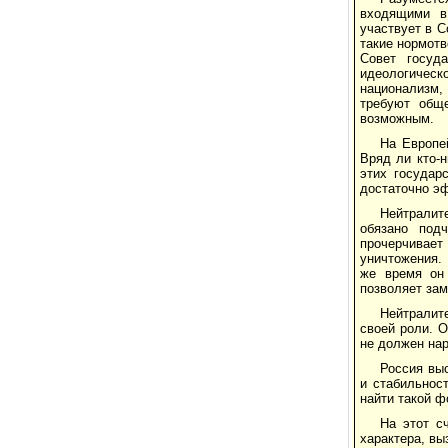
входящими в
участвует в С
такие нормот
Совет госуд
идеологическ
национализм,
требуют обще
возможным.
На Европей
Вряд ли кто-
этих государ
достаточно э
Нейтралит
обязано под
прочерчивает 
уничтожения. 
же время он 
позволяет зам
Нейтралите
своей роли. О
не должен нар
Россия выс
и стабильнос
найти такой ф
На этот с
характера, вы