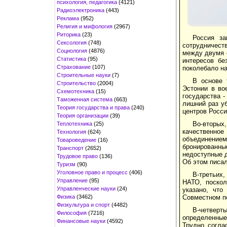
психология, педагогика
(4121)
Радиоэлектроника
(443)
Реклама
(952)
Религия и мифология
(2967)
Риторика
(23)
Россия з
Сексология
(748)
сотрудничеств
Социология
(4876)
между двумя 
Статистика
(95)
интересов бе
Страхование
(107)
поколебало на
Строительные науки
(7)
В основе 
Строительство
(2004)
Эстонии в во
Схемотехника
(15)
государства -
Таможенная система
(663)
лишний раз уб
Теория государства и права
(240)
центров Росси
Теория организации
(39)
Во-вторых,
Теплотехника
(25)
качественно
Технология
(624)
объединением
Товароведение
(16)
бронированны
Транспорт
(2652)
недоступные д
Трудовое право
(136)
Об этом писал
Туризм
(90)
Уголовное право и процесс
(406)
В-третьих
Управление
(95)
НАТО, поскол
Управленческие науки
(24)
указано, что
Физика
(3462)
Совместном п
Физкультура и спорт
(4482)
В-четверт
Философия
(7216)
определенные
Финансовые науки
(4592)
Трудно согла