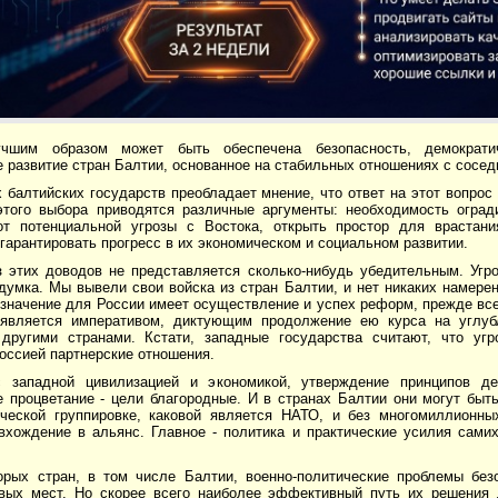
учшим образом может быть обеспечена безопасность, демократи
 развитие стран Балтии, основанное на стабильных отношениях с сосе
 балтийских государств преобладает мнение, что ответ на этот вопрос
этого выбора приводятся различные аргументы: необходимость оград
от потенциальной угрозы с Востока, открыть простор для врастан
гарантировать прогресс в их экономическом и социальном развитии.
 этих доводов не представляется сколько-нибудь убедительным. Угроз
умка. Мы вывели свои войска из стран Балтии, и нет никаких намерен
значение для России имеет осуществление и успех реформ, прежде все
является императивом, диктующим продолжение ею курса на углуб
другими странами. Кстати, западные государства считают, что угр
оссией партнерские отношения.
 западной цивилизацией и экономикой, утверждение принципов де
 процветание - цели благородные. И в странах Балтии они могут быть
ической группировке, каковой является НАТО, и без многомиллионны
вхождение в альянс. Главное - политика и практические усилия самих
орых стран, в том числе Балтии, военно-политические проблемы без
вых мест. Но скорее всего наиболее эффективный путь их решения 