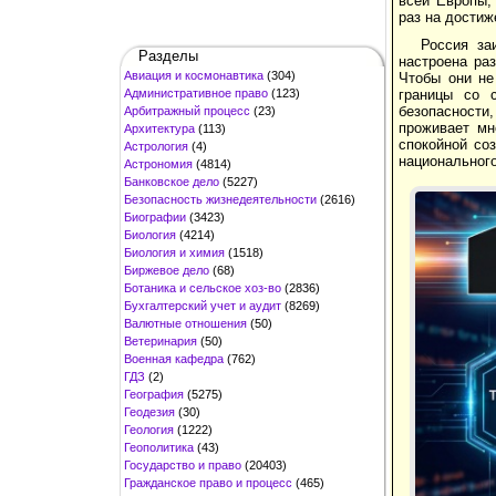
всей Европы,
раз на достиж
Россия за
Разделы
настроена ра
Авиация и космонавтика
(304)
Чтобы они не
Административное право
(123)
границы со 
безопасности
Арбитражный процесс
(23)
проживает мн
Архитектура
(113)
спокойной со
Астрология
(4)
национального
Астрономия
(4814)
Банковское дело
(5227)
Безопасность жизнедеятельности
(2616)
Биографии
(3423)
Биология
(4214)
Биология и химия
(1518)
Биржевое дело
(68)
Ботаника и сельское хоз-во
(2836)
Бухгалтерский учет и аудит
(8269)
Валютные отношения
(50)
Ветеринария
(50)
Военная кафедра
(762)
ГДЗ
(2)
География
(5275)
Геодезия
(30)
Геология
(1222)
Геополитика
(43)
Государство и право
(20403)
Гражданское право и процесс
(465)