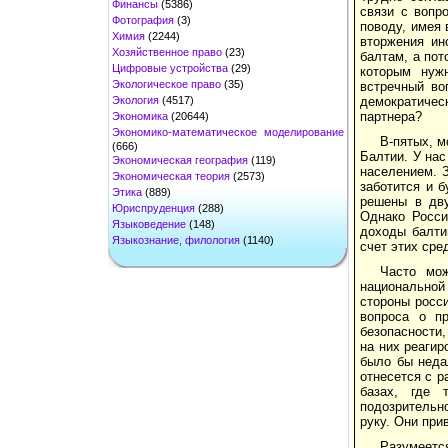
Финансы
(5386)
связи с вопр
Фотография
(3)
поводу, имея 
Химия
(2244)
вторжения ин
Хозяйственное право
(23)
балтам, а пот
Цифровые устройства
(29)
которым нужн
Экологическое право
(35)
встречный во
Экология
(4517)
демократичес
партнера?
Экономика
(20644)
Экономико-математическое моделирование
В-пятых, м
(666)
Балтии. У нас
Экономическая география
(119)
населением. З
Экономическая теория
(2573)
заботится и б
Этика
(889)
решены в дву
Юриспруденция
(288)
Однако Росси
Языковедение
(148)
доходы балти
Языкознание, филология
(1140)
счет этих сре
Часто мож
национальной
стороны росси
вопроса о п
безопасности,
на них реагир
было бы неда
отнесется с 
базах, где 
подозрительно
руку. Они при
Разумеетс