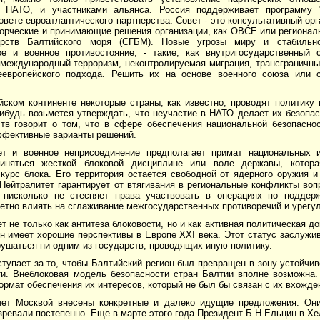
 НАТО, и участниками альянса. Россия поддерживает программу "
овете евроатлантического партнерства. Совет - это консультативный ор
ворческие и принимающие решения организации, как ОВСЕ или регионал
арств Балтийского моря (СГБМ). Новые угрозы миру и стабильн
ое и военное противостояние, - такие, как внутригосударственный 
 международный терроризм, неконтролируемая миграция, трансграничны
европейского подхода. Решить их на основе военного союза или 
ском континенте некоторые страны, как известно, проводят политику 
нибудь возьмется утверждать, что неучастие в НАТО делает их безопа
ств говорит о том, что в сфере обеспечения национальной безопасн
ффективные варианты решений.
ет и военное неприсоединение предполагает примат национальных и
чиняться жесткой блоковой дисциплине или воле державы, котора
курс блока. Его территория остается свободной от ядерного оружия и
Нейтралитет гарантирует от втягивания в региональные конфликты воп
нисколько не стесняет права участвовать в операциях по поддер
етно влиять на сглаживание межгосударственных противоречий и урегу
т не только как антитеза блоковости, но и как активная политическая д
н имеет хорошие перспективы в Европе XXI века. Этот статус заслужи
ушаться ни одним из государств, проводящих иную политику.
тупает за то, чтобы Балтийский регион был превращен в зону устойчив
ти. Внеблоковая модель безопасности стран Балтии вполне возможна
ормат обеспечения их интересов, который не был бы связан с их вхожд
чет Москвой внесены конкретные и далеко идущие предложения. Они
зревали постепенно. Еще в марте этого года Президент Б.Н.Ельцин в Хе