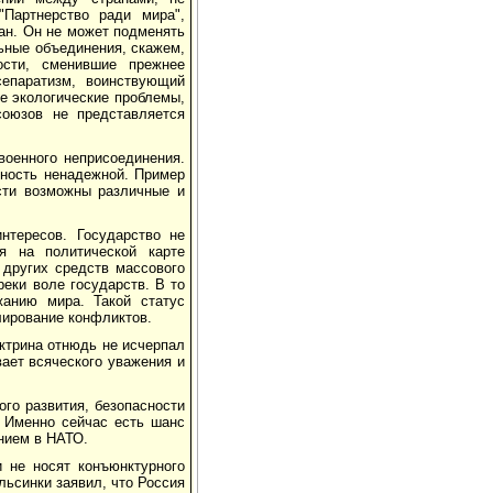
Партнерство ради мира",
ган. Он не может подменять
ьные объединения, скажем,
ости, сменившие прежнее
сепаратизм, воинствующий
е экологические проблемы,
союзов не представляется
военного неприсоединения.
сность ненадежной. Пример
ости возможны различные и
нтересов. Государство не
я на политической карте
 других средств массового
реки воле государств. В то
жанию мира. Такой статус
лирование конфликтов.
октрина отнюдь не исчерпал
вает всяческого уважения и
ого развития, безопасности
. Именно сейчас есть шанс
ением в НАТО.
 не носят конъюнктурного
льсинки заявил, что Россия