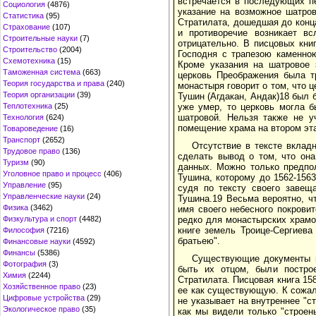
встречается в последующих пе
Социология
(4876)
указание на возможное шатров
Статистика
(95)
Стратилата, дошедшая до конца
Страхование
(107)
и противоречие возникает в
Строительные науки
(7)
отрицательно. В писцовых книга
Строительство
(2004)
Господня с трапезою каменною
Схемотехника
(15)
Кроме указания на шатровое 
Таможенная система
(663)
церковь Преображения была т
Теория государства и права
(240)
монастыря говорит о том, что 
Теория организации
(39)
Тушин (Агдакан, Андак)18 был б
Теплотехника
(25)
уже умер, то церковь могла б
шатровой. Нельзя также не у
Технология
(624)
помещение храма на втором эт
Товароведение
(16)
Транспорт
(2652)
Отсутствие в тексте вкладн
Трудовое право
(136)
сделать вывод о том, что она
Туризм
(90)
данных. Можно только предпо
Уголовное право и процесс
(406)
Тушина, которому до 1562-156
Управление
(95)
судя по тексту своего завещ
Управленческие науки
(24)
Тушина.19 Весьма вероятно, ч
Физика
(3462)
имя своего небесного покрови
Физкультура и спорт
(4482)
редко для монастырских храмо
книге земель Троице-Сергиева
Философия
(7216)
братьею".
Финансовые науки
(4592)
Финансы
(5386)
Существующие документы п
Фотография
(3)
быть их отцом, были постро
Химия
(2244)
Стратилата. Писцовая книга 15
Хозяйственное право
(23)
ее как существующую. К сожал
Цифровые устройства
(29)
не указывает на внутреннее "ст
Экологическое право
(35)
как мы видели только "строен