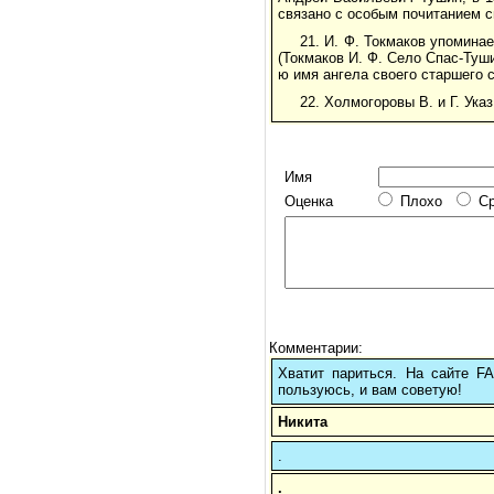
связано с особым почитанием с
21. И. Ф. Токмаков упоминае
(Токмаков И. Ф. Село Спас-Туши
ю имя ангела своего старшего 
22. Холмогоровы В. и Г. Указ.
Имя
Оценка
Плохо
С
Комментарии:
Хватит париться. На сайте 
пользуюсь, и вам советую!
Никита
.
.