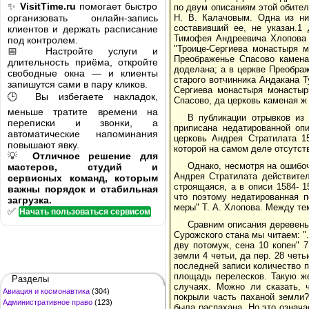
✨
VisitTime.ru
помогает быстро
по двум описаниям этой обител
организовать онлайн-запись
Н. В. Калачовым. Одна из ни
составивший ее, не указан.1
клиентов и держать расписание
Тимофея Андреевича Хлопова с
под контролем.
"Троице-Сергиева монастыря 
📅 Настройте услуги и
Преображенье Спасово камена
длительность приёма, откройте
доделана; а в церкве Преображ
свободные окна — и клиенты
старого вотчинника Андакана Ту
запишутся сами в пару кликов.
Сергиева монастыря монастыр
🕒 Вы избегаете накладок,
Спасово, да церковь каменая ж
меньше тратите времени на
В публикации отрывков из
переписки и звонки, а
приписана недатированной оп
автоматические напоминания
церковь Андрея Стратилата 15
повышают явку.
которой на самом деле отсутств
💡
Отличное решение для
Однако, несмотря на ошибоч
мастеров, студий и
Андрея Стратилата действител
сервисных команд, которым
строящаяся, а в описи 1584- 
важны порядок и стабильная
что поэтому недатированная п
загрузка.
меры" Т. А. Хлопова. Между т
✅
Начать пользоваться сервисом
Сравним описания деревень 
Сурожского стана мы читаем: ".
дву потомуж, сена 10 копен" 7.
земли 4 четьи, да пер. 28 четь
последней записи количество 
площадь перелесков. Такую ж
Разделы
случаях. Можно ли сказать, 
Авиация и космонавтика
(304)
покрыли часть паханой земли?
Административное право
(123)
была распахана. Но это означа