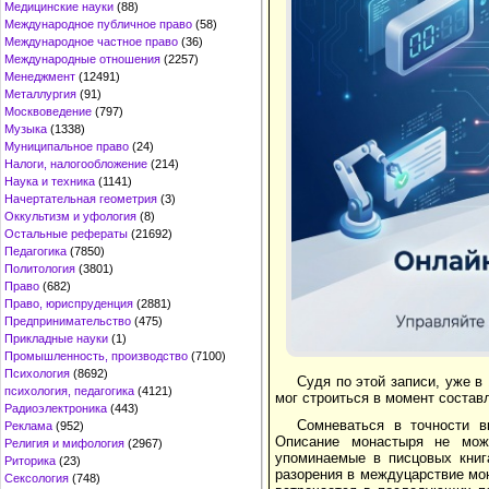
Медицинские науки
(88)
Международное публичное право
(58)
Международное частное право
(36)
Международные отношения
(2257)
Менеджмент
(12491)
Металлургия
(91)
Москвоведение
(797)
Музыка
(1338)
Муниципальное право
(24)
Налоги, налогообложение
(214)
Наука и техника
(1141)
Начертательная геометрия
(3)
Оккультизм и уфология
(8)
Остальные рефераты
(21692)
Педагогика
(7850)
Политология
(3801)
Право
(682)
Право, юриспруденция
(2881)
Предпринимательство
(475)
Прикладные науки
(1)
Промышленность, производство
(7100)
Психология
(8692)
Судя по этой записи, уже в
психология, педагогика
(4121)
мог строиться в момент состав
Радиоэлектроника
(443)
Сомневаться в точности в
Реклама
(952)
Описание монастыря не може
Религия и мифология
(2967)
упоминаемые в писцовых книга
Риторика
(23)
разорения в междуцарствие мон
Сексология
(748)