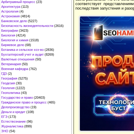
Арбитражный процесс
(23)
соответствует представлениям
Архитектура
(113)
последствия запустения и разо
Астрология
(4)
Астрономия
(4814)
Банковское дело
(5227)
Безопасность жизнедеятельности
(2616)
Биографии
(3423)
Биология
(4214)
Биология и химия
(1518)
Биржевое дело
(68)
Ботаника и сельское хоз-во
(2836)
Бухгалтерский учет и аудит
(8269)
Валютные отношения
(50)
Ветеринария
(50)
Военная кафедра
(762)
ГДЗ
(2)
География
(5275)
Геодезия
(30)
Геология
(1222)
Геополитика
(43)
Государство и право
(20403)
Гражданское право и процесс
(465)
Делопроизводство
(19)
Деньги и кредит
(108)
ЕГЭ
(173)
Естествознание
(96)
Журналистика
(899)
ЗНО
(54)