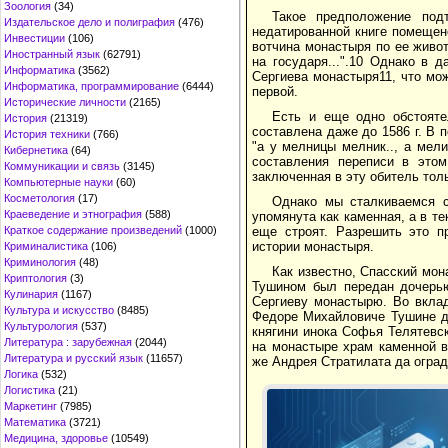
Зоология
(34)
Такое предположение под
Издательское дело и полиграфия
(476)
недатированной книге помещено
Инвестиции
(106)
вотчина монастыря по ее живот.
Иностранный язык
(62791)
на государя...".10 Однако в д
Информатика
(3562)
Сергиева монастыря11, что мо
Информатика, программирование
(6444)
первой.
Исторические личности
(2165)
Есть и еще одно обстояте
История
(21319)
составлена даже до 1586 г. В
История техники
(766)
"а у мелницы мелник.., а мели
Кибернетика
(64)
составления переписи в это
Коммуникации и связь
(3145)
заключенная в эту обитель толь
Компьютерные науки
(60)
Косметология
(17)
Однако мы сталкиваемся с
Краеведение и этнография
(588)
упомянута как каменная, а в те
еще строят. Разрешить это п
Краткое содержание произведений
(1000)
истории монастыря.
Криминалистика
(106)
Криминология
(48)
Как известно, Спасский мон
Криптология
(3)
Тушином был передан дочерью
Кулинария
(1167)
Сергиеву монастырю. Во вклад
Культура и искусство
(8485)
Федоре Михайловиче Тушине да
Культурология
(537)
княгини инока Софья Телятевс
Литература : зарубежная
(2044)
на монастыре храм каменной в
Литература и русский язык
(11657)
же Андрея Стратилата да оград
Логика
(532)
Логистика
(21)
Маркетинг
(7985)
Математика
(3721)
Медицина, здоровье
(10549)