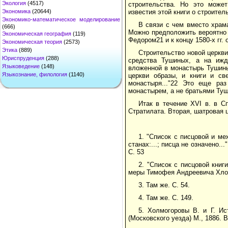
Экология
(4517)
строительства. Но это може
Экономика
(20644)
известия этой книги о строител
Экономико-математическое моделирование
В связи с чем вместо храма
(666)
Можно предположить вероятно 
Экономическая география
(119)
Федором21 и к концу 1580-х гг.
Экономическая теория
(2573)
Этика
(889)
Строительство новой церкв
Юриспруденция
(288)
средства Тушиных, а на ижди
Языковедение
(148)
вложенной в монастырь Тушиным
Языкознание, филология
(1140)
церкви образы, и книги и св
монастыря..."22 Это еще раз
монастырем, а не братьями Ту
Итак в течение XVI в. в 
Стратилата. Вторая, шатровая ц
1. "Список с писцовой и м
станах:...; писца не означено...
С. 53
2. "Список с писцовой книги
меры Тимофея Андреевича Хлопов
3. Там же. С. 54.
4. Там же. С. 149.
5. Холмогоровы В. и Г. Ис
(Московского уезда) М., 1886. Вы