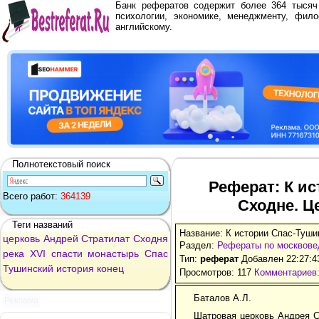
Банк рефератов содержит более 364 тыся
психологии, экономике, менеджменту, фило
английскому.
Полнотекстовый поиск
Реферат: К и
Всего работ:
364139
Сходне. Ц
Теги названий
Название: К истории Спас-Туши
церковь
Андрей
Стратилат
Сходня
Раздел:
Рефераты по москвов
река
XVI
спасти
монастырь
Спас
Тип:
реферат
Добавлен 22:27:4
Тушинский
история
конец
Просмотров: 117
Комментариев:
Баталов А.Л.
Реклама
Шатровая церковь Андрея С