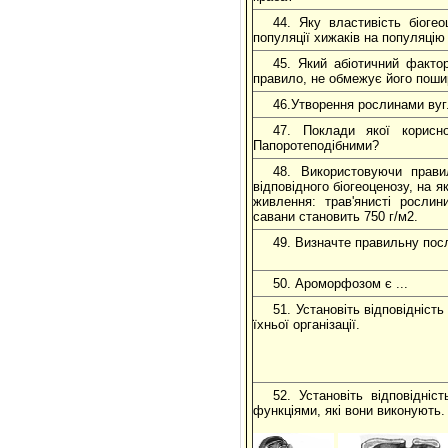
44. Яку властивість біоге
популяції хижаків на популяцію
45. Який абіотичний факто
правило, не обмежує його поши
46.Утворення рослинами вугл
47. Поклади якої корисн
Папоротеподібними?
48. Використовуючи прави
відповідного біогеоценозу, на 
живлення: трав'янисті рослин
савани становить 750 г/м2.
49. Визначте правильну послі
50. Ароморфозом є ...
51. Установіть відповідніст
їхньої організації.
52. Установіть відповідні
функціями, які вони виконують.