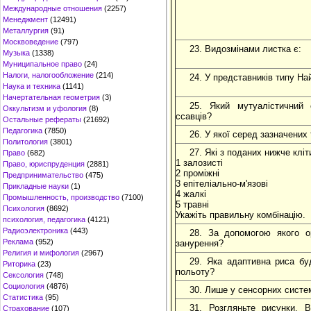
Международные отношения
(2257)
Менеджмент
(12491)
Металлургия
(91)
Москвоведение
(797)
23. Видозмінами листка є:
Музыка
(1338)
Муниципальное право
(24)
Налоги, налогообложение
(214)
24. У представників типу Най
Наука и техника
(1141)
Начертательная геометрия
(3)
25. Який мутуалістичний 
Оккультизм и уфология
(8)
ссавців?
Остальные рефераты
(21692)
Педагогика
(7850)
26. У якої серед зазначени
Политология
(3801)
27. Які з поданих нижче кліт
Право
(682)
1 залозисті
Право, юриспруденция
(2881)
2 проміжні
Предпринимательство
(475)
3 епітеліально-м'язові
Прикладные науки
(1)
4 жалкі
Промышленность, производство
(7100)
5 травні
Психология
(8692)
Укажіть правильну комбінацію.
психология, педагогика
(4121)
Радиоэлектроника
(443)
28. За допомогою якого о
Реклама
(952)
занурення?
Религия и мифология
(2967)
29. Яка адаптивна риса бу
Риторика
(23)
польоту?
Сексология
(748)
Социология
(4876)
30. Лише у сенсорних систем
Статистика
(95)
31. Розгляньте рисунки. 
Страхование
(107)