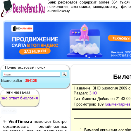
Банк рефератов содержит более 364 тыся
психологии, экономике, менеджменту, фило
английскому.
Полнотекстовый поиск
Билет
Всего работ:
364139
Название: ЗНО биология 2009 с
Теги названий
Раздел:
ЗНО
зно
ответ
биология
Тип:
билеты
Добавлен 21:43:09
Просмотров: 169
Комментариев:
Реклама
✨
VisitTime.ru
помогает быстро
организовать онлайн-запись
1. Вимерлі організми дослідж