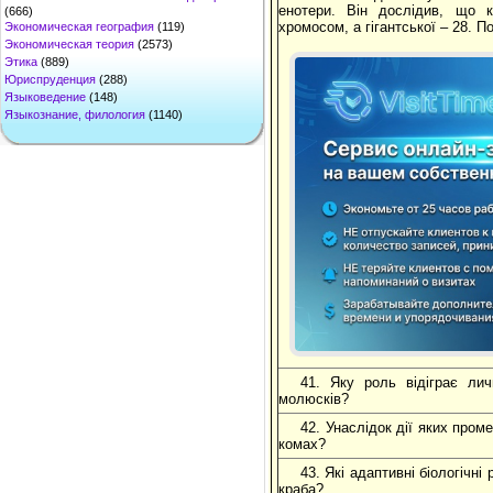
енотери. Він дослідив, що 
(666)
хромосом, а гігантської – 28. П
Экономическая география
(119)
Экономическая теория
(2573)
Этика
(889)
Юриспруденция
(288)
Языковедение
(148)
Языкознание, филология
(1140)
41. Яку роль відіграє лич
молюсків?
42. Унаслідок дії яких пром
комах?
43. Які адаптивні біологічн
краба?