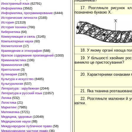
лишайників?
Иностранный язык
(62791)
17. Розгляньте рисунок кл
Информатика
(3562)
позначено буквою Х.
Информатика, программирование
(6444)
Исторические личности
(2165)
История
(21319)
История техники
(766)
Кибернетика
(64)
Коммуникации и связь
(3145)
Компьютерные науки
(60)
Косметология
(17)
18. У якому органі хвоща п
Краеведение и этнография
(588)
Краткое содержание произведений
(1000)
19. У більшості хвойних ро
Криминалистика
(106)
виникло це пристосування?
Криминология
(48)
Криптология
(3)
20. Характерними ознаками б
Кулинария
(1167)
Культура и искусство
(8485)
Культурология
(537)
Литература : зарубежная
(2044)
21. Яка тканина розташована
Литература и русский язык
(11657)
Логика
(532)
22. Розгляньте малюнки й ус
Логистика
(21)
квітки.
Маркетинг
(7985)
Математика
(3721)
Медицина, здоровье
(10549)
Медицинские науки
(88)
Международное публичное право
(58)
Международное частное право
(36)