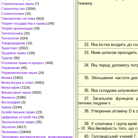
тканину.
Строительные науки
(7)
Строительство
(2004)
Схемотехника
(15)
Таможенная система
(663)
Теория государства и права
(240)
Теория организации
(39)
Теплотехника
(25)
Технология
(624)
Товароведение
(16)
32. Яка кістка входить до с
Транспорт
(2652)
33. Яким шляхом проходить 
Трудовое право
(136)
Туризм
(90)
Уголовное право и процесс
(406)
34. Яку першу допомогу потр
Управление
(95)
Управленческие науки
(24)
35. Збільшення частоти ди
Физика
(3462)
...
Физкультура и спорт
(4482)
Философия
(7216)
36. Яка складова шлунковог
Финансовые науки
(4592)
Финансы
(5386)
37. Загальною функцією д
Фотография
(3)
печінки людини є ...
Химия
(2244)
38. Утворенню вітаміну D в о
Хозяйственное право
(23)
Цифровые устройства
(29)
Экологическое право
(35)
39. У хлопчика І група крові
Экология
(4517)
– ІІІ. Яка ймовірність того, що 
Экономика
(20644)
40. Голландський учений Г.
Экономико-математическое моделирование