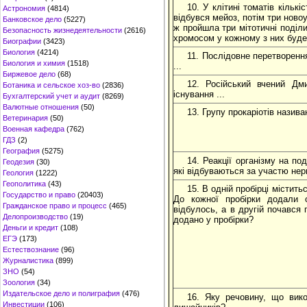
10. У клітині томатів кільк
Астрономия
(4814)
відбувся мейоз, потім три ново
Банковское дело
(5227)
ж пройшла три мітотичні поділи 
Безопасность жизнедеятельности
(2616)
хромосом у кожному з них буде
Биографии
(3423)
Биология
(4214)
11. Послідовне перетворення
Биология и химия
(1518)
...
Биржевое дело
(68)
12. Російський вчений Дм
Ботаника и сельское хоз-во
(2836)
існування ...
Бухгалтерский учет и аудит
(8269)
Валютные отношения
(50)
13. Групу прокаріотів назив
Ветеринария
(50)
Военная кафедра
(762)
ГДЗ
(2)
География
(5275)
14. Реакції організму на по
Геодезия
(30)
які відбуваються за участю нерв
Геология
(1222)
Геополитика
(43)
15. В одній пробірці містить
Государство и право
(20403)
До кожної пробірки додали 
Гражданское право и процесс
(465)
відбулось, а в другій почався
Делопроизводство
(19)
додано у пробірки?
Деньги и кредит
(108)
ЕГЭ
(173)
Естествознание
(96)
Журналистика
(899)
ЗНО
(54)
Зоология
(34)
Издательское дело и полиграфия
(476)
16. Яку речовину, що вико
Инвестиции
(106)