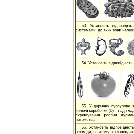
53. Установіть відповідні
системами, до яких вони належ
54. Установіть відповідніст
55. У дурману пурпурове з
колючі коробочки (D) – над гла
схрещування рослин дурман
потомства.
56. Установіть відповідніст
піраміди, на якому він знаходит