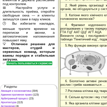
клиентов и держать расписание
под контролем.
2. Який рівень організації
📅 Настройте услуги и
органів, які об’єднуються у сис
длительность приёма, откройте
свободные окна — и клиенты
3. Катіони якого хімічного
головоногих молюсків?
запишутся сами в пару кликов.
🕒 Вы избегаете накладок,
4. Фрагмент кодогенног
меньше тратите времени на
розташованих у такому порядку
ГТА ГЦГ ААТ ЦЦГ АГТ АЦА
переписки и звонки, а
Визначте склад і послідовніс
автоматические напоминания
таблицю ”Генетичний код”, пода
повышают явку.
💡
Отличное решение для
5.Яку функцію виконує орга
мастеров, студий и
сервисных команд, которым
важны порядок и стабильная
загрузка.
✅
Начать пользоваться сервисом
6. Біологічно активні реч
рослин і грибів називаються ...
Разделы
7.Рослинна клітина від твари
Авиация и космонавтика
(304)
Административное право
(123)
8. Скільки аутосом і яку ст
Арбитражный процесс
(23)
Архитектура
(113)
9. Яка органела клітини зд
Астрология
(4)