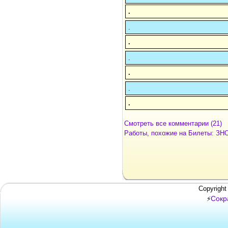
.
.
.
.
.
.
.
Смотреть все комментарии (21)
Работы, похожие на Билеты: ЗНО
Copyright
Сокр
⚡