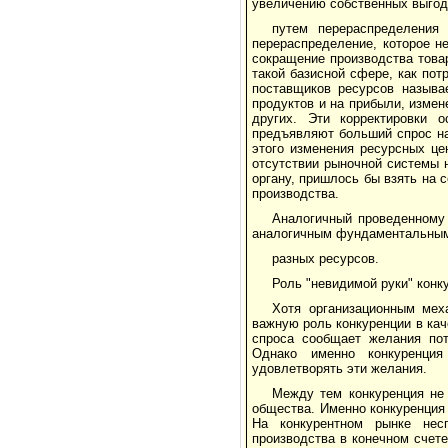
увеличению собственных выгод
путем перераспределения
перераспределение, которое н
сокращение производства това
такой базисной сфере, как по
поставщиков ресурсов называ
продуктов и на прибыли, изме
других. Эти корректировки 
предъявляют больший спрос на
этого изменения ресурсных ц
отсутствии рыночной системы 
органу, пришлось бы взять на 
производства.
Аналогичный проведенному 
аналогичным фундаментальным
разных ресурсов.
Роль "невидимой руки" конк
Хотя организационным мех
важную роль конкуренции в ка
спроса сообщает желания пот
Однако именно конкуренция
удовлетворять эти желания.
Между тем конкуренция не
общества. Именно конкуренция
На конкурентном рынке нес
производства в конечном счет