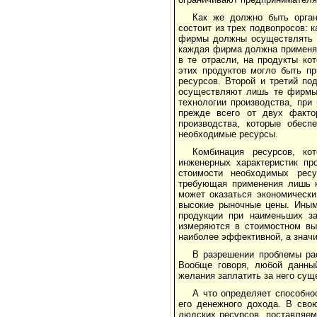
Как же должно быть орган
состоит из трех подвопросов:
фирмы должны осуществлять п
каждая фирма должна применят
в те отрасли, на продукты ко
этих продуктов могло быть п
ресурсов. Второй и третий по
осуществляют лишь те фирмы,
технологии производства, при
прежде всего от двух фактор
производства, которые обесп
необходимые ресурсы.
Комбинация ресурсов, ко
инженерных характеристик пр
стоимости необходимых ресу
требующая применения лишь н
может оказаться экономическ
высокие рыночные цены. Иным
продукции при наименьших за
измеряются в стоимостном вы
наиболее эффективной, а значи
В разрешении проблемы ра
Вообще говоря, любой данный
желания заплатить за него су
А что определяет способно
его денежного дохода. В сво
людских ресурсов, поставляем