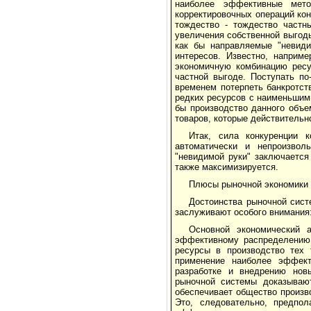
наиболее эффективные мето
корректировочных операций кон
тождество - тождество частн
увеличения собственной выгод
как бы направляемые "невиди
интересов. Известно, наприм
экономичную комбинацию ресу
частной выгоде. Поступать по
временем потерпеть банкротст
редких ресурсов с наименьшим
бы производство данного объе
товаров, которые действитель
Итак, сила конкуренции 
автоматически и непроизвол
"невидимой руки" заключается
также максимизируется.
Плюсы рыночной экономики
Достоинства рыночной сист
заслуживают особого внимания
Основной экономический 
эффективному распределению 
ресурсы в производство тех 
применение наиболее эффект
разработке и внедрению новы
рыночной системы доказывают
обеспечивает общество произв
Это, следовательно, предпо