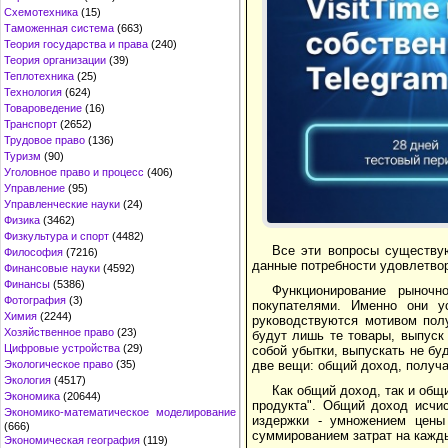
Схемотехника
(15)
Таможенная система
(663)
Теория государства и права
(240)
Теория организации
(39)
Теплотехника
(25)
Технология
(624)
Товароведение
(16)
Транспорт
(2652)
Трудовое право
(136)
Туризм
(90)
Уголовное право и процесс
(406)
Управление
(95)
Управленческие науки
(24)
Физика
(3462)
Физкультура и спорт
(4482)
Все эти вопросы существую
Философия
(7216)
данные потребности удовлетвор
Финансовые науки
(4592)
Финансы
(5386)
Функционирование рыночн
Фотография
(3)
покупателями. Именно они у
Химия
(2244)
руководствуются мотивом пол
Хозяйственное право
(23)
будут лишь те товары, выпуск
Цифровые устройства
(29)
собой убытки, выпускать не бу
две вещи: общий доход, получа
Экологическое право
(35)
Экология
(4517)
Как общий доход, так и общ
Экономика
(20644)
продукта". Общий доход исчи
Экономико-математическое моделирование
издержки - умножением цены 
(666)
суммированием затрат на кажд
Экономическая география
(119)