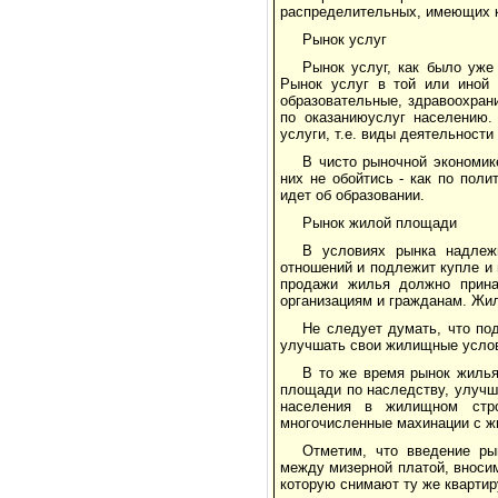
распределительных, имеющих к
Рынок услуг
Рынок услуг, как было уже
Рынок услуг в той или иной 
образовательные, здравоохран
по оказаниюуслуг населению.
услуги, т.е. виды деятельности
В чисто рыночной экономик
них не обойтись - как по пол
идет об образовании.
Рынок жилой площади
В условиях рынка надлеж
отношений и подлежит купле и
продажи жилья должно прина
организациям и гражданам. Жил
Не следует думать, что по
улучшать свои жилищные услов
В то же время рынок жилья
площади по наследству, улучш
населения в жилищном стро
многочисленные махинации с ж
Отметим, что введение ры
между мизерной платой, вносим
которую снимают ту же кварти