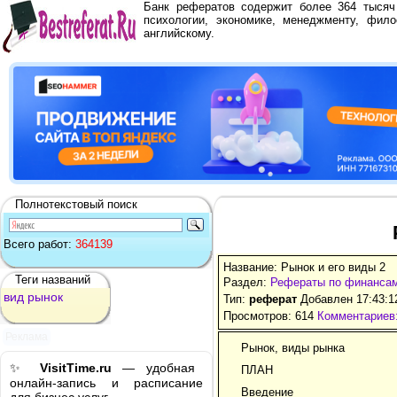
Банк рефератов содержит более 364 тыся
психологии, экономике, менеджменту, фило
английскому.
Полнотекстовый поиск
Всего работ:
364139
Название: Рынок и его виды 2
Теги названий
Раздел:
Рефераты по финанса
вид
рынок
Тип:
реферат
Добавлен 17:43:1
Просмотров: 614
Комментариев:
Реклама
Рынок, виды рынка
✨
VisitTime.ru
— удобная
ПЛАН
онлайн-запись и расписание
Введение