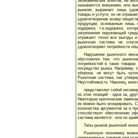
экономических агентов, не яв
называются внешними, или выг
рынком, выражает лишь удов
товары и услуги; он не отражае
удовлетворение всему обществ
продукции, основанные лишь 
издержки, т.е.издержки, кот
загрязнения окружающей сред
отражают точно все выгоды и 
рыночная система не спосо
удовлетворяет потребности об
Нарушение рыночного меха
обусловлен тем, что рыночн
потребностей в таких товарах
посредство рынка. Например, т
оборона, не могут быть купл
Рыночная система, как утверж
Неустойчивость. Наконец, мног
представляет собой несовер
из этих позиций - одна за, др
Некоторые критические замеча
их можно было игнорировать. С
количества аргументов за и пр
способствует обеспечению эфф
система является - или по кра
Типы рынков рыночной экон
Рыночную экономику можно
определенных товаров или усл