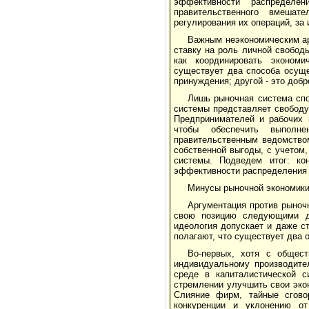
эффективности распределен
правительственного вмешат
регулирования их операций, за
Важным неэкономическим ар
ставку на роль личной свобод
как координировать экономи
существует два способа осуще
принуждения; другой - это доб
Лишь рыночная система спо
системы представляет свободу 
Предпринимателей и рабочих 
чтобы обеспечить выполне
правительственным ведомством
собственной выгоды, с учетом,
системы. Подведем итог: кон
эффективности распределения 
Минусы рыночной экономик
Аргументация против рыноч
свою позицию следующими дов
идеология допускает и даже ст
полагают, что существует два 
Во-первых, хотя с общест
индивидуальному производите
среде в капиталистической 
стремлении улучшить свои эко
Слияние фирм, тайные сгово
конкуренции и уклонению о