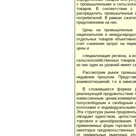
с промышленными и сельскохоз
товаров. В соответствии с
распределить промышленные и
потребителей. В рамках сжато
предложением на них.
Цены на промышленные и
национальном и международно
отдельных товаров объективно
счет снижения затрат на пере
цены и
специализация региона, а 
сельскохозяйственных товаров
из них один из уровней имеет с
Рассмотрим рынок промышл
недавнем прошлом. Представ
взаимоотношений, т.е. в зависи
В сложившихся формах ры
реализующей продовольствие п
комиссионным ценам;коммерче
полусвободным и свободным ц
колхозами и индивидуальными
Эта структура рынка продовол
обладает единством, целостн
торговли и ценообразования.
применяемых форм торговли. В
некоторых продовольственных 
от нормальных рыночных отн