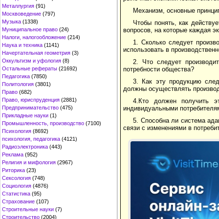
Металлургия
(91)
Механизм, основные принци
Москвоведение
(797)
Музыка
(1338)
Чтобы понять, как действу
Муниципальное право
(24)
вопросов, на которые каждая э
Налоги, налогообложение
(214)
1. Сколько следует произв
Наука и техника
(1141)
использовать в производствен
Начертательная геометрия
(3)
Оккультизм и уфология
(8)
2. Что следует производи
Остальные рефераты
(21692)
потребности общества?
Педагогика
(7850)
3. Как эту продукцию сле
Политология
(3801)
должны осуществлять производ
Право
(682)
Право, юриспруденция
(2881)
4.Кто должен получить э
Предпринимательство
(475)
индивидуальными потребителя
Прикладные науки
(1)
5. Способна ли система ад
Промышленность, производство
(7100)
связи с изменениями в потреби
Психология
(8692)
психология, педагогика
(4121)
Радиоэлектроника
(443)
Реклама
(952)
Религия и мифология
(2967)
Риторика
(23)
Сексология
(748)
Социология
(4876)
Статистика
(95)
Страхование
(107)
Строительные науки
(7)
Строительство
(2004)