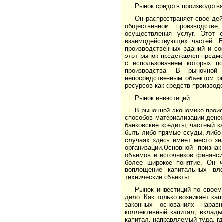
Рынок средств производств
Он распространяет свое де
общественном производстве
осуществления услуг. Этот
взаимодействующих частей. В
производственных зданий и со
этот рынок представлен предме
с использованием которых п
производства. В рыночной
непосредственным объектом р
ресурсов как средств производ
Рынок инвестиций
В рыночной экономике проис
способов материализации дене
банковские кредиты, частный к
быть либо прямые ссуды, либо 
случаях здесь имеет место з
организации.Основной призна
объемов и источников финанси
более широкое понятие. Он ч
воплощение капитальных вл
технические объекты.
Рынок инвестиций по своем
дело. Как только возникает ка
законных основаниях нарав
коллективный капитал, вклад
капитал, направляемый туда, г