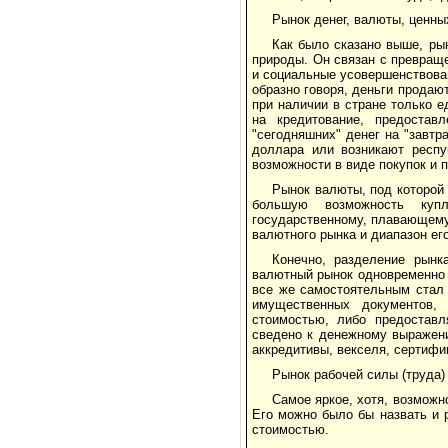
Рынок денег, валюты, ценны
Как было сказано выше, ры
природы. Он связан с превраще
и социальные усовершенствован
образно говоря, деньги продаю
при наличии в стране только 
на кредитование, предостав
"сегодняшних" денег на "завтр
доллара или возникают респу
возможности в виде покупок и 
Рынок валюты, под которой 
большую возможность куп
государственному, плавающему,
валютного рынка и диапазон ег
Конечно, разделение рын
валютный рынок одновременно 
все же самостоятельным стал
имущественных документов,
стоимостью, либо предоставл
сведено к денежному выражени
аккредитивы, векселя, сертифи
Рынок рабочей силы (труда)
Самое яркое, хотя, возможн
Его можно было бы назвать и 
стоимостью.