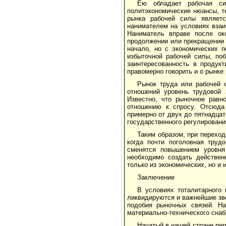
Ею обладает рабочая си
политэкономические нюансы, т
рынка рабочей силы являетс
нанимателем на условиях взаи
Наниматель вправе после ок
продолжении или прекращении 
начало, но с экономических 
избыточной рабочей силы, по
заинтересованность в продук
правомерно говорить и о рынке 
Рынок труда или рабочей 
отношений уровень трудовой 
Известно, что рыночное равн
отношению к спросу. Отсюда 
примерно от двух до пятнадцат
государственного регулировани
Таким образом, при переход
когда почти поголовная труд
сменятся повышением уровня 
необходимо создать действен
только из экономических, но и
Заключение
В условиях тоталитарного 
ликвидируются и важнейшие зв
подобия рыночных связей. На
материально-технического снаб
Начатый в нашей стране пе