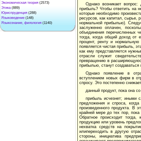
Экономическая теория
(2573)
Однако возникает вопрос:
Этика
(889)
прибыль? Чтобы ответить на не
Юриспруденция
(288)
которые необходимо произвест
ресурсов, как капитал, сырье,
Языковедение
(148)
нормальной прибылью). Следуе
Языкознание, филология
(1140)
заслуженно оплачен, посколь
объединения перечисленных ч
тогда, когда общий доход от 
процент, ренту и нормальную 
появляется чистая прибыль, эт
как ему представляется нужны
отрасли служит свидетельств
превращению в расширяющуюся
прибылью, станут создаваться
Однако появление в отр
вступлением новых фирм в от
спросу. Это постепенно снижае
данный продукт, пока она с
прибыль исчезнет; иными с
предложения и спроса, когда
произведенного продукта. В э
крайней мере до тех пор, пок
Обратное происходит тогда, 
продукцию или уровень предлож
нехватка средств на покрыти
илипереходить в другую отрас
стороны, инициатива предпр
ограничивают предпринимателя