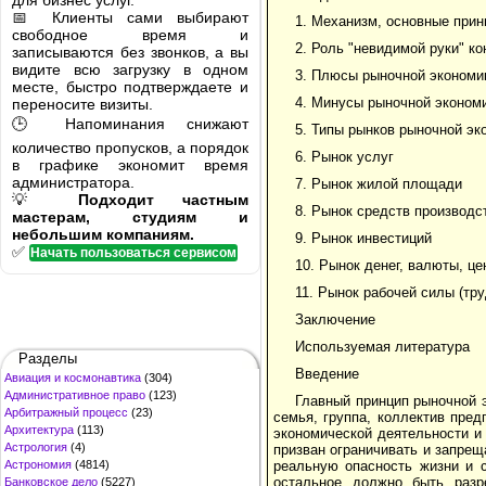
для бизнес услуг.
📅 Клиенты сами выбирают
1. Механизм, основные при
свободное время и
2. Роль "невидимой руки" ко
записываются без звонков, а вы
видите всю загрузку в одном
3. Плюсы рыночной экономи
месте, быстро подтверждаете и
4. Минусы рыночной эконом
переносите визиты.
🕒 Напоминания снижают
5. Типы рынков рыночной эк
количество пропусков, а порядок
6. Рынок услуг
в графике экономит время
администратора.
7. Рынок жилой площади
💡
Подходит частным
8. Рынок средств производс
мастерам, студиям и
небольшим компаниям.
9. Рынок инвестиций
✅
Начать пользоваться сервисом
10. Рынок денег, валюты, ц
11. Рынок рабочей силы (тру
Заключение
Используемая литература
Разделы
Введение
Авиация и космонавтика
(304)
Административное право
(123)
Главный принцип рыночной 
Арбитражный процесс
(23)
семья, группа, коллектив пре
Архитектура
(113)
экономической деятельности и
Астрология
(4)
призван ограничивать и запрещ
Астрономия
(4814)
реальную опасность жизни и 
остальное должно быть разр
Банковское дело
(5227)