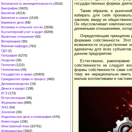
государственных формах деяте
Безопасность жизнедеятельности
(2616)
Биографии
(3423)
Таким образом, в рыночно
Биология
(4214)
избирать для себя произволь
Биология и химия
(1518)
законом, ввиду их общественно
Биржевое дело
(68)
Он обусловливает комплексност
Ботаника и сельское хоз-во
(2836)
денежными отношениями, котор
Бухгалтерский учет и аудит
(8269)
Определяющим принципом р
Валютные отношения
(50)
формами собственности. Этот
Ветеринария
(50)
возможности осуществления эк
Военная кафедра
(762)
адекватны для всех субъектов
ГДЗ
(2)
данном предприятии.
География
(5275)
Геодезия
(30)
Естественно, равноправи
Геология
(1222)
собственности не следует во
формы собственности сами соб
Геополитика
(43)
тому же нерационально иметь
Государство и право
(20403)
малым коллективами и частник
Гражданское право и процесс
(465)
Делопроизводство
(19)
Деньги и кредит
(108)
ЕГЭ
(173)
Естествознание
(96)
Журналистика
(899)
ЗНО
(54)
Зоология
(34)
Издательское дело и полиграфия
(476)
Инвестиции
(106)
Иностранный язык
(62791)
Информатика
(3562)