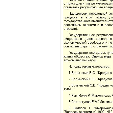
с присущими им регуляторами
оказывать регулирующее воздей
Парадоксом переходной эк
процессы в этот период уме
государственном вмешательств
состоянием экономики и особ
отрасли).
Государственное регулиров
общества в целом, социально
экономической свободы они не
социальных групп, отраслей, м
Государство всегда выступ
жизни общества. Оценка меры 
экономической науки.
Используемая литература
1 Волынский В.С. "Кредит в
2 Волынский В.С. "Кредитная
3 Брагинский С.В. "Кредитн
1989.
4 Кэмпбелл Р. Макконнелл, С
5 Расторгуева Е.А."Мексика:
6 Симпсон Т. "Американск
"Вопросы экономики",1992, N12