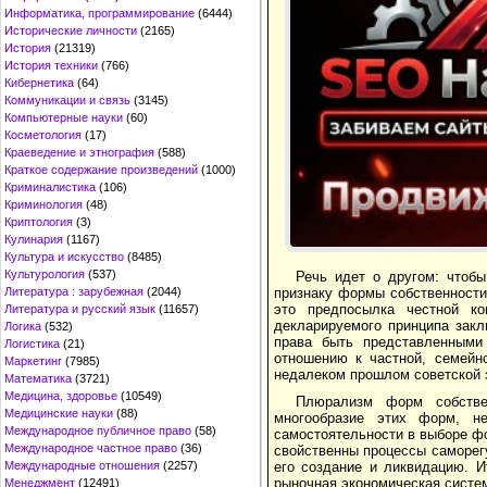
Информатика, программирование
(6444)
Исторические личности
(2165)
История
(21319)
История техники
(766)
Кибернетика
(64)
Коммуникации и связь
(3145)
Компьютерные науки
(60)
Косметология
(17)
Краеведение и этнография
(588)
Краткое содержание произведений
(1000)
Криминалистика
(106)
Криминология
(48)
Криптология
(3)
Кулинария
(1167)
Культура и искусство
(8485)
Культурология
(537)
Речь идет о другом: чтобы
Литература : зарубежная
(2044)
признаку формы собственности
это предпосылка честной ко
Литература и русский язык
(11657)
декларируемого принципа зак
Логика
(532)
права быть представленными
Логистика
(21)
отношению к частной, семейно
Маркетинг
(7985)
недалеком прошлом советской 
Математика
(3721)
Медицина, здоровье
(10549)
Плюрализм форм собстве
Медицинские науки
(88)
многообразие этих форм, н
Международное публичное право
(58)
самостоятельности в выборе фо
Международное частное право
(36)
свойственны процессы саморег
Международные отношения
(2257)
его создание и ликвидацию. 
рыночная экономическая систе
Менеджмент
(12491)