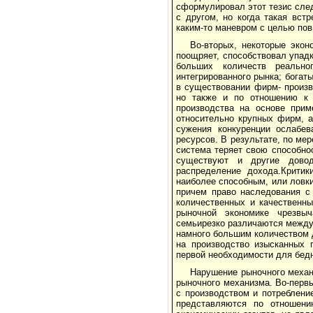
сформулировал этот тезис сле
с другом, но когда такая вст
каким-то маневром с целью пов
Во-вторых, некоторые экон
поощряет, способствовал упадк
больших количеств реальног
интегрированного рынка; богат
в существовании фирм- произ
но также и по отношению к 
производства на основе прим
относительно крупных фирм, а
сужения конкуренции ослабев
ресурсов. В результате, по ме
система теряет свою способно
существуют и другие довод
распределение дохода.Критик
наиболее способным, или ловк
причем право наследования с 
количественных и качественн
рыночной экономике чрезвы
семьирезко различаются между 
намного большим количеством 
на производство изысканных 
первой необходимости для бед
Нарушение рыночного механ
рыночного механизма. Во-перв
с производством и потреблени
представляются по отношен