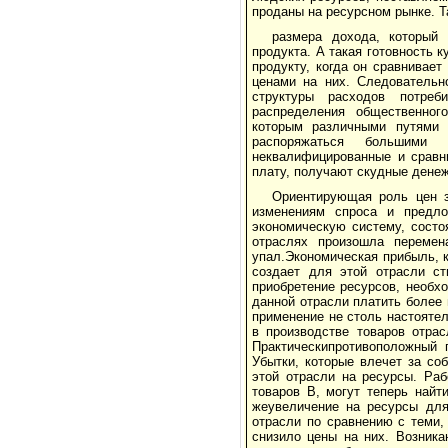
проданы на ресурсном рынке. 
размера дохода, который
продукта. А такая готовность к
продукту, когда он сравнивае
ценами на них. Следовательн
структуры расходов потреб
распределения общественного
которым различными путями 
распоряжаться большими 
неквалифицированные и сравн
плату, получают скудные дене
Ориентирующая роль цен з
изменениям спроса и предло
экономическую систему, состо
отраслях произошла перемен
упал.Экономическая прибыль, к
создает для этой отрасли с
приобретение ресурсов, необх
данной отрасли платить более 
применение не столь настоятел
в производстве товаров отра
Практическипротивоположный 
Убытки, которые влечет за со
этой отрасли на ресурсы. Ра
товаров В, могут теперь най
жеувеличение на ресурсы для
отрасли по сравнению с теми,
снизило цены на них. Возник