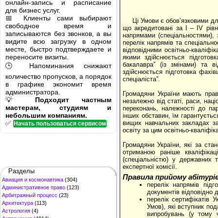
онлайн-запись и расписание
для бизнес услуг.
📅 Клиенты сами выбирают
Ці Умови є обов’язковими д
свободное время и
що акредитовані за І – ІV рів
записываются без звонков, а вы
напрямами (спеціальностями), 
видите всю загрузку в одном
перелік напрямів та спеціально
месте, быстро подтверждаете и
відповідними освітньо-кваліфік
переносите визиты.
якими здійснюється підготовк
бакалавра” (із змінами) та 
🕒 Напоминания снижают
здійснюється підготовка фахів
количество пропусков, а порядок
спеціаліста”.
в графике экономит время
администратора.
Громадяни України мають прав
💡
Подходит частным
незалежно від статі, раси, наці
мастерам, студиям и
переконань, належності до пар
небольшим компаниям.
інших обставин, їм гарантується
✅
вищих навчальних закладах з
Начать пользоваться сервисом
освіту за цим освітньо-кваліфі
Громадяни України, які за ста
отриманою раніше кваліфіка
(спеціальністю) у державних 
експертної комісії.
Разделы
Правила прийому абітурі
Авиация и космонавтика
(304)
перелік напрямів під
Административное право
(123)
документів відповідно д
Арбитражный процесс
(23)
перелік сертифікатів У
Архитектура
(113)
Умов), які вступник по
Астрология
(4)
випробувань (у тому 