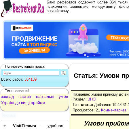
Банк рефератов содержит более 364 тыся
психологии, экономике, менеджменту, фило
английскому.
Полнотекстовый поиск
Статья: Умови пр
Всего работ:
364139
Теги названий
Название: Умови прийому до ви
заклад
частин
навчальні
умов
Раздел:
ЗНО
Україні
до
вищі
прийом
Тип:
статья
Добавлен 19:48:31 
Просмотров: 21
Комментариев: 
Реклама
Умови прийому
✨
VisitTime.ru
— удобная