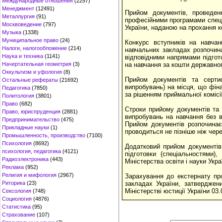
Международные отношения
(2257)
Менеджмент
(12491)
Прийом документів, проведен
Металлургия
(91)
професійними програмами спеціа
Москвоведение
(797)
України, наданою на прохання ке
Музыка
(1338)
Муниципальное право
(24)
Конкурс вступників на навча
Налоги, налогообложение
(214)
навчальних закладах розпочин
Наука и техника
(1141)
відповідними напрямами підго
Начертательная геометрия
(3)
на навчання за кошти державно
Оккультизм и уфология
(8)
Прийом документів та сертиф
Остальные рефераты
(21692)
випробувань) на місця, що фін
Педагогика
(7850)
за рішенням приймальної комісі
Политология
(3801)
Право
(682)
Строки прийому документів та 
Право, юриспруденция
(2881)
випробувань на навчання без в
Предпринимательство
(475)
Прийом документів розпочинає
Прикладные науки
(1)
проводиться не пізніше ніж чере
Промышленность, производство
(7100)
Психология
(8692)
Додатковий прийом документів
психология, педагогика
(4121)
підготовки (спеціальностями)
Радиоэлектроника
(443)
Міністерства освіти і науки Укра
Реклама
(952)
Религия и мифология
(2967)
Зарахування до екстернату пр
Риторика
(23)
закладах України, затверджен
Міністерстві юстиції України 03
Сексология
(748)
Социология
(4876)
Статистика
(95)
Страхование
(107)