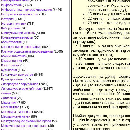
Иностранный язык
(62791)
проходження військово
Информатика
(3562)
сертифікати Українсько
навчального закладу);
Информатика, программирование
(6444)
15 липня – у вищих нав
Исторические личности
(2165)
22 липня – в інших вищи
История
(21319)
29 липня - для вступу 
История техники
(766)
Кибернетика
(64)
Конкурс сертифікатів Україн
пункті 16 цих Умов прийому кат
Коммуникации и связь
(3145)
за освітньо-професійними про
Компьютерные науки
(60)
спрямувань):
Косметология
(17)
- з 1 липня – у вищих військо
Краеведение и этнография
(588)
закладів, які здійснюють підг
Краткое содержание произведений
(1000)
служби за контрактом;
Криминалистика
(106)
- з 16 липня – у вищих навчаль
Криминология
(48)
- з 23 липня – в інших вищих нав
Криптология
(3)
для вступу на навчання за осві
Кулинария
(1167)
Культура и искусство
(8485)
Зарахування на денну форму 
Культурология
(537)
підготовки бакалавра (спеціалі
Литература : зарубежная
(2044)
- до вищих військових навчальн
Литература и русский язык
(11657)
здійснюють підготовку громад
Логика
(532)
контрактом, - не пізніше 20 липн
Логистика
(21)
- до вищих навчальних закладів,
- до інших вищих навчальних закл
Маркетинг
(7985)
для навчання за освітньо-профе
Математика
(3721)
Медицина, здоровье
(10549)
Прийом документів, проведення
Медицинские науки
(88)
І-ІІ рівнів акредитації, які є в
Международное публичное право
(58)
у строки, визначені приймаль
Международное частное право
(36)
навчального закладу.