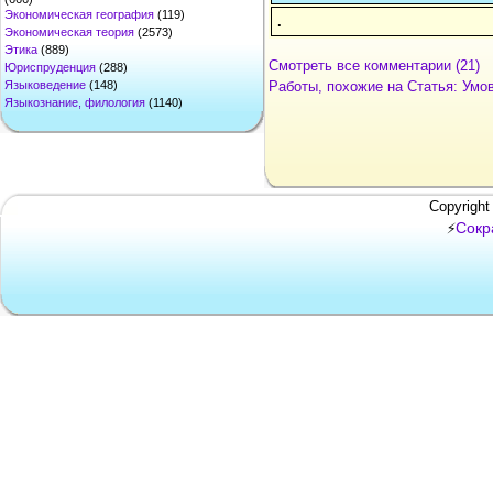
Экономическая география
(119)
.
Экономическая теория
(2573)
Этика
(889)
Смотреть все комментарии (21)
Юриспруденция
(288)
Работы, похожие на Статья: Умов
Языковедение
(148)
Языкознание, филология
(1140)
Copyright
Сокр
⚡