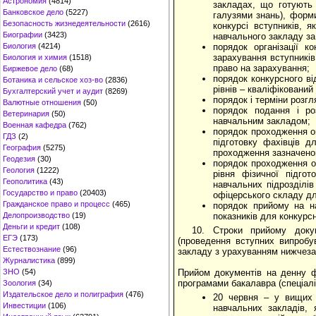
Астрономия
(4814)
закладах, що готують 
Банковское дело
(5227)
галузями знань), форм
Безопасность жизнедеятельности
(2616)
конкурсі вступників, 
Биографии
(3423)
навчального закладу за
Биология
(4214)
порядок організації 
зарахування вступників
Биология и химия
(1518)
право на зарахування;
Биржевое дело
(68)
порядок конкурсного ві
Ботаника и сельское хоз-во
(2836)
рівнів – кваліфікований
Бухгалтерский учет и аудит
(8269)
порядок і терміни розгл
Валютные отношения
(50)
порядок подання і ро
Ветеринария
(50)
навчальним закладом;
Военная кафедра
(762)
порядок проходження о
ГДЗ
(2)
підготовку фахівців д
География
(5275)
проходження зазначено
Геодезия
(30)
порядок проходження об
Геология
(1222)
рівня фізичної підго
Геополитика
(43)
навчальних підрозділі
Государство и право
(20403)
офіцерського складу дл
Гражданское право и процесс
(465)
порядок прийому на на
Делопроизводство
(19)
показників для конкурс
Деньги и кредит
(108)
10. Строки прийому докум
ЕГЭ
(173)
(проведення вступних випробу
Естествознание
(96)
закладу з урахуванням нижчеза
Журналистика
(899)
ЗНО
(54)
Прийом документів на денну ф
програмами бакалавра (спеціалі
Зоология
(34)
Издательское дело и полиграфия
(476)
20 червня – у вищих 
Инвестиции
(106)
навчальних закладів,