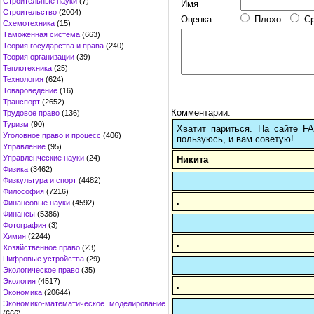
Строительные науки
(7)
Имя
Строительство
(2004)
Оценка
Плохо
С
Схемотехника
(15)
Таможенная система
(663)
Теория государства и права
(240)
Теория организации
(39)
Теплотехника
(25)
Технология
(624)
Товароведение
(16)
Транспорт
(2652)
Комментарии:
Трудовое право
(136)
Туризм
(90)
Хватит париться. На сайте 
Уголовное право и процесс
(406)
пользуюсь, и вам советую!
Управление
(95)
Управленческие науки
(24)
Никита
Физика
(3462)
.
Физкультура и спорт
(4482)
Философия
(7216)
.
Финансовые науки
(4592)
Финансы
(5386)
.
Фотография
(3)
Химия
(2244)
.
Хозяйственное право
(23)
Цифровые устройства
(29)
.
Экологическое право
(35)
Экология
(4517)
.
Экономика
(20644)
Экономико-математическое моделирование
.
(666)