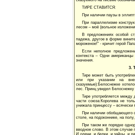
ТИРЕ СТАВИТСЯ:
При наличии паузы в эллипт
При параллелизме конструкц
лесом – моё (вольное изложени
В предложениях особой ст
падежа, другое в форме вините
мороженое!" - кричит герой Па
Если неполное предложени
контекста – Одни американцы 
значения.
3.
Тире может быть употребл
или при указании на вне
сказуемые):Белоснежке хотело
лес. Принц увидел Белоснежку 
Тире употребляется между 
части союза:Королева не тол
унижала принцессу – всячески 
При наличии обобщающего с
столе, на подоконнике, на пол
При таком же порядке одн
вводное слово. В этом случае 
И олени, и белки, и зайцы, и 