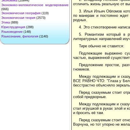
Экономика
(20644)
отличить жизнь реальную от в
Экономико-математическое моделирование
(666)
3. Илья Ильич Обломов кот
Экономическая география
(119)
по манерам и постоянно ждет 
Экономическая теория
(2573)
родных.
Этика
(889)
4. Это стихотворение напис
Юриспруденция
(288)
Языковедение
(148)
5. Романтизм который в 
Языкознание, филология
(1140)
литературных направлений изу
Тире обычно не ставится:
Подлежащее выражено сущ
частью, выраженной существит
Предложение простое, разг
гномиков.
Между подлежащим и сказ
ВСЕ РАВНО ЧТО: "Глаза у Белос
бесстрастно объясняло зеркаль
Перед сказуемым стоит отр
собой придворные.
Между подлежащим и сказуе
стал игрушкой в руках злой и 
и бросить её там.
Перед сказуемым стоит отно
Ворчуна, но тот упорно не жел