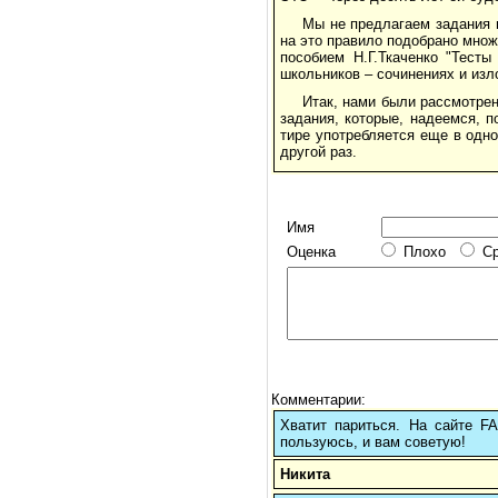
Мы не предлагаем задания 
на это правило подобрано мно
пособием Н.Г.Ткаченко "Тесты
школьников – сочинениях и изл
Итак, нами были рассмотре
задания, которые, надеемся, п
тире употребляется еще в одно
другой раз.
Имя
Оценка
Плохо
С
Комментарии:
Хватит париться. На сайте 
пользуюсь, и вам советую!
Никита