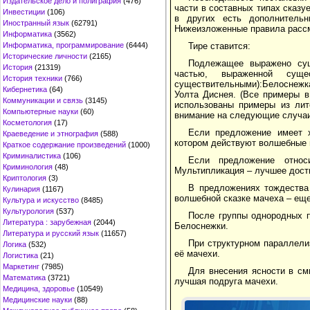
Издательское дело и полиграфия
(476)
части в составных типах сказу
Инвестиции
(106)
в других есть дополнитель
Иностранный язык
(62791)
Нижеизложенные правила рассм
Информатика
(3562)
Тире ставится:
Информатика, программирование
(6444)
Исторические личности
(2165)
Подлежащее выражено сущ
История
(21319)
частью, выраженной сущ
История техники
(766)
существительными):Белоснежка
Кибернетика
(64)
Уолта Диснея. (Все примеры в
Коммуникации и связь
(3145)
использованы примеры из лит
Компьютерные науки
(60)
внимание на следующие случаи 
Косметология
(17)
Если предложение имеет х
Краеведение и этнография
(588)
котором действуют волшебные 
Краткое содержание произведений
(1000)
Криминалистика
(106)
Если предложение относ
Криминология
(48)
Мультипликация – лучшее дост
Криптология
(3)
В предложениях тождества
Кулинария
(1167)
волшебной сказке мачеха – еще
Культура и искусство
(8485)
Культурология
(537)
После группы однородных п
Литература : зарубежная
(2044)
Белоснежки.
Литература и русский язык
(11657)
При структурном параллели
Логика
(532)
её мачехи.
Логистика
(21)
Маркетинг
(7985)
Для внесения ясности в см
Математика
(3721)
лучшая подруга мачехи.
Медицина, здоровье
(10549)
Медицинские науки
(88)