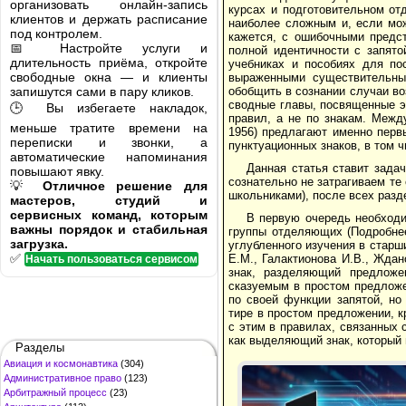
организовать онлайн-запись
курсах и подготовительном от
клиентов и держать расписание
наиболее сложным и, если мож
под контролем.
кажется, с ошибочными предст
📅 Настройте услуги и
полной идентичности с запято
длительность приёма, откройте
учебниках и пособиях для по
свободные окна — и клиенты
выраженными существительным
запишутся сами в пару кликов.
обобщить в сознании случаи во
сводные главы, посвященные э
🕒 Вы избегаете накладок,
правил, а не по знакам. Межд
меньше тратите времени на
1956) предлагают именно перв
переписки и звонки, а
пунктуационных знаков, в том чи
автоматические напоминания
Данная статья ставит зада
повышают явку.
сознательно не затрагиваем т
💡
Отличное решение для
школьниками), после всех раз
мастеров, студий и
сервисных команд, которым
В первую очередь необходи
важны порядок и стабильная
группы отделяющих (Подробне
загрузка.
углубленного изучения в старш
✅
Е.М., Галактионова И.В., Ждано
Начать пользоваться сервисом
знак, разделяющий предложе
сказуемым в простом предложе
по своей функции запятой, н
тире в простом предложении, 
с этим в правилах, связанных 
как выделяющий знак, который 
Разделы
Авиация и космонавтика
(304)
Административное право
(123)
Арбитражный процесс
(23)