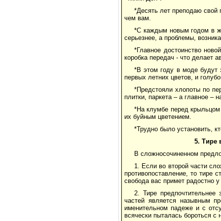
*Десять лет преподаю свой 
чем вам.
*С каждым новым годом в жи
серьезнее, а проблемы, возник
*Главное достоинство ново
коробка передач - что делает 
*В этом году в моде будут
первых летних цветов, и голубо
*Предстояли хлопоты по пе
плитки, паркета – а главное –
*На клумбе перед крыльцом
их буйным цветением.
*Трудно было установить, кт
5. Тире
В сложносочиненном предло
1. Если во второй части с
противопоставление, то тире с
свобода вас примет радостно у
2. Тире предпочтительнее 
частей является назывным п
именительном падеже и с отсу
всячески пыталась бороться с 