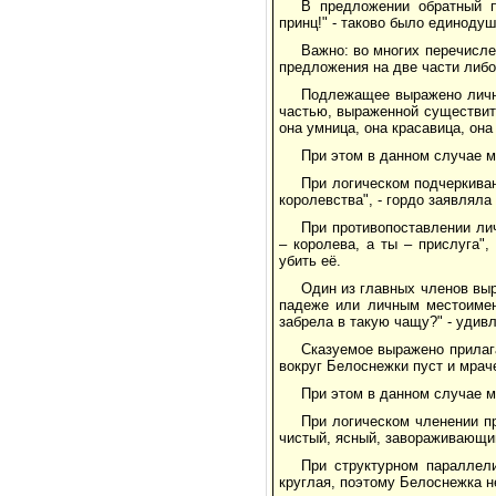
В предложении обратный 
принц!" - таково было единоду
Важно: во многих перечисл
предложения на две части либо
Подлежащее выражено личны
частью, выраженной существит
она умница, она красавица, она
При этом в данном случае м
При логическом подчеркива
королевства", - гордо заявлял
При противопоставлении ли
– королева, а ты – прислуга"
убить её.
Один из главных членов вы
падеже или личным местоимени
забрела в такую чащу?" - удив
Сказуемое выражено прила
вокруг Белоснежки пуст и мрач
При этом в данном случае м
При логическом членении п
чистый, ясный, завораживающий,
При структурном параллел
круглая, поэтому Белоснежка н