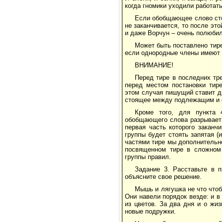
когда гномики уходили работать
Если обобщающее слово сто
не заканчивается, то после это
и даже Ворчун – очень полюбил
Может быть поставлено тир
если однородные члены имеют х
ВНИМАНИЕ!
Перед тире в последних тр
перед местом постановки тир
этом случая пишущий ставит д
стоящее между подлежащим и 
Кроме того, для пункта 
обобщающего слова разрывает 
первая часть которого заканч
группы будет стоять запятая (
частями тире мы дополнительно
посвященном тире в сложном 
группы правил.
Задание 3. Расставьте в 
объясните свое решение.
Мышь и лягушка не что чтоб
Они навели порядок везде: и в
из цветов. За два дня и о жи
новые подружки.