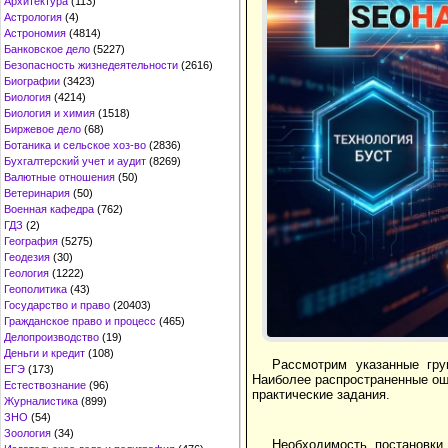
Архитектура
(113)
Астрология
(4)
Астрономия
(4814)
Банковское дело
(5227)
Безопасность жизнедеятельности
(2616)
Биографии
(3423)
Биология
(4214)
Биология и химия
(1518)
Биржевое дело
(68)
Ботаника и сельское хоз-во
(2836)
Бухгалтерский учет и аудит
(8269)
Валютные отношения
(50)
Ветеринария
(50)
Военная кафедра
(762)
ГДЗ
(2)
География
(5275)
Геодезия
(30)
Геология
(1222)
Геополитика
(43)
Государство и право
(20403)
Гражданское право и процесс
(465)
Делопроизводство
(19)
Деньги и кредит
(108)
Рассмотрим указанные гру
ЕГЭ
(173)
Наиболее распространенные ош
Естествознание
(96)
практические задания.
Журналистика
(899)
ЗНО
(54)
Зоология
(34)
Необходимость постановки