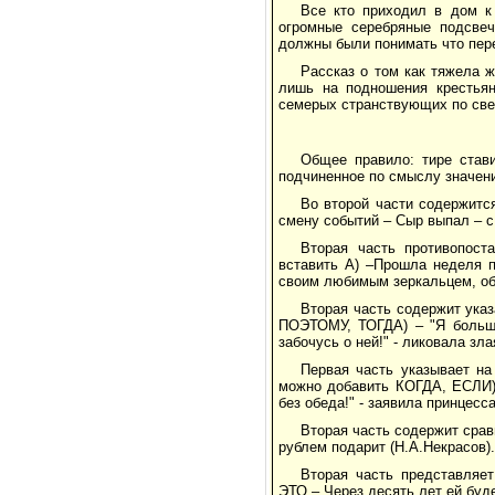
Все кто приходил в дом к
огромные серебряные подсвеч
должны были понимать что пере
Рассказ о том как тяжела 
лишь на подношения крестьян
семерых странствующих по све
Общее правило: тире стави
подчиненное по смыслу значени
Во второй части содержитс
смену событий – Сыр выпал – с
Вторая часть противопос
вставить А) –Прошла неделя п
своим любимым зеркальцем, об
Вторая часть содержит ука
ПОЭТОМУ, ТОГДА) – "Я больше
забочусь о ней!" - ликовала зла
Первая часть указывает на
можно добавить КОГДА, ЕСЛИ)
без обеда!" - заявила принцесс
Вторая часть содержит сра
рублем подарит (Н.А.Некрасов).
Вторая часть представляе
ЭТО – Через десять лет ей буд