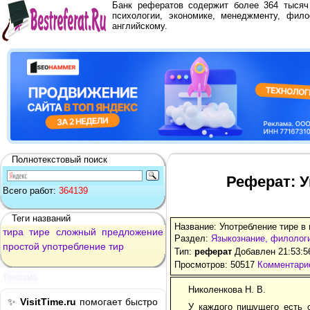
Банк рефератов содержит более 364 тыся
психологии, экономике, менеджменту, фило
английскому.
Полнотекстовый поиск
Реферат: У
Всего работ:
364139
Теги названий
Название: Употребление тире в
тира
тире
сложный
предложение
Раздел:
Языкознание, филолог
простой
употребление
тир
Тип:
реферат
Добавлен 21:53:5
Просмотров: 50517
Комментарие
Реклама
Николенкова Н. В.
✨
VisitTime.ru
помогает быстро
У каждого пишущего есть 