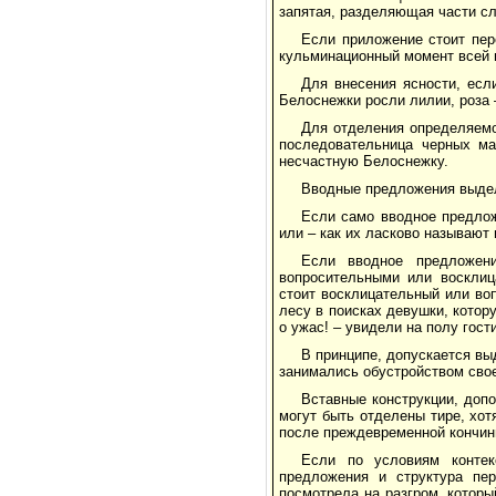
запятая, разделяющая части с
Если приложение стоит пе
кульминационный момент всей 
Для внесения ясности, есл
Белоснежки росли лилии, роза –
Для отделения определяемо
последовательница черных ма
несчастную Белоснежку.
Вводные предложения выде
Если само вводное предло
или – как их ласково называют 
Если вводное предложен
вопросительными или восклиц
стоит восклицательный или во
лесу в поисках девушки, котор
о ужас! – увидели на полу гос
В принципе, допускается вы
занимались обустройством свое
Вставные конструкции, доп
могут быть отделены тире, хо
после преждевременной кончины
Если по условиям контек
предложения и структура пер
посмотрела на разгром, которы