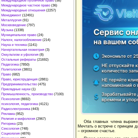
Международное публичное право
(58)
Международное частное право
(36)
Международные отношения
(2257)
Менеджмент
(12491)
Металлургия
(91)
Москвоведение
(797)
Музыка
(1338)
Муниципальное право
(24)
Налоги, налогообложение
(214)
Наука и техника
(1141)
Начертательная геометрия
(3)
Оккультизм и уфология
(8)
Остальные рефераты
(21692)
Педагогика
(7850)
Политология
(3801)
Право
(682)
Право, юриспруденция
(2881)
Предпринимательство
(475)
Прикладные науки
(1)
Промышленность, производство
(7100)
Психология
(8692)
психология, педагогика
(4121)
Радиоэлектроника
(443)
Реклама
(952)
Религия и мифология
(2967)
Оба главных члена выраже
Риторика
(23)
Мечтать о встрече с принцем д
Сексология
(748)
– огромное счастье.
Социология
(4876)