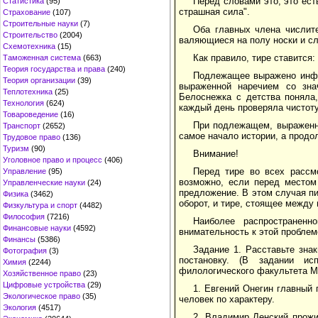
Перед словами это, это есть
Статистика
(95)
страшная сила".
Страхование
(107)
Строительные науки
(7)
Оба главных члена числите
Строительство
(2004)
валяющиеся на полу носки и сл
Схемотехника
(15)
Как правило, тире ставится:
Таможенная система
(663)
Теория государства и права
(240)
Подлежащее выражено инфин
Теория организации
(39)
выраженной наречием со зна
Теплотехника
(25)
Белоснежка с детства поняла,
Технология
(624)
каждый день проверяла чистоту
Товароведение
(16)
При подлежащем, выраженно
Транспорт
(2652)
самое начало истории, а продо
Трудовое право
(136)
Туризм
(90)
Внимание!
Уголовное право и процесс
(406)
Перед тире во всех рассм
Управление
(95)
возможно, если перед местом
Управленческие науки
(24)
предложение. В этом случая п
Физика
(3462)
оборот, и тире, стоящее межд
Физкультура и спорт
(4482)
Философия
(7216)
Наиболее распространенн
Финансовые науки
(4592)
внимательность к этой проблем
Финансы
(5386)
Задание 1. Расставьте знак
Фотография
(3)
постановку. (В задании ис
Химия
(2244)
филологического факультета М
Хозяйственное право
(23)
Цифровые устройства
(29)
1. Евгений Онегин главный
Экологическое право
(35)
человек по характеру.
Экология
(4517)
2. Владимир Ленский прожи