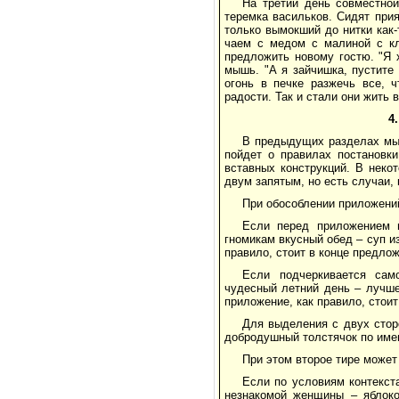
На третий день совместно
теремка васильков. Сидят прия
только вымокший до нитки как-
чаем с медом с малиной с к
предложить новому гостю. "Я х
мышь. "А я зайчишка, пустите 
огонь в печке разжечь все, 
радости. Так и стали они жить 
4
В предыдущих разделах мы 
пойдет о правилах постановк
вставных конструкций. В неко
двум запятым, но есть случаи,
При обособлении приложени
Если перед приложением 
гномикам вкусный обед – суп и
правило, стоит в конце предло
Если подчеркивается сам
чудесный летний день – лучше
приложение, как правило, стоит
Для выделения с двух стор
добродушный толстячок по име
При этом второе тире может
Если по условиям контекст
незнакомой женщины – яблоко