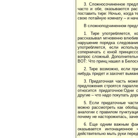
3. Сложносочиненное предл
часто и обе, оказываются ра
поставить тире: Ночью, когда 
свою потайную комнату – и нач
В сложноподчиненном предл
1. Тире употребляется, к
рассказывал мгновенно влюбивш
нарушение порядка следовани
употребляется, если испол
соперничать с юной принцессо
вопрос сложный. Дополнительн
ВОТ: Что принц нашел в Белосн
2. Тире возможно, если пр
нибудь придет и захочет вымани
3. Придаточная часть може
предложения строятся параллел
относится придаточное:Одни 
другие – что надо покупать дор
5. Если придаточные част
можно рассмотреть как обобщ
аналогии с правилом пунктуац
почему не насторожилась, заче
6. Еще одним важным факт
оказывается интонационное
действительно мыть руки перед