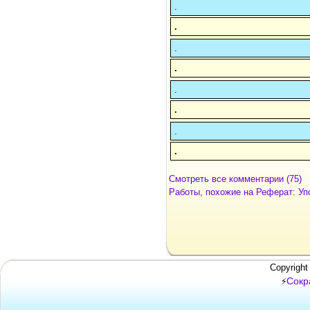
.
.
.
.
.
.
.
.
Смотреть все комментарии (75)
Работы, похожие на Реферат: Уп
Copyright
Сокр
⚡