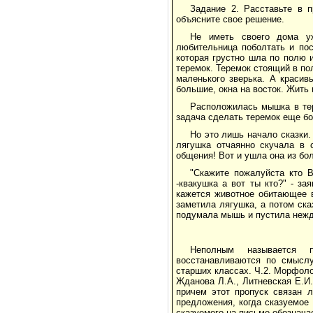
Задание 2. Расставьте в 
объясните свое решение.
Не иметь своего дома у
любительница поболтать и пос
которая грустно шла по полю и
теремок. Теремок стоящий в по
маленького зверька. А красив
большие, окна на восток. Жить 
Расположилась мышка в тер
задача сделать теремок еще бо
Но это лишь начало сказки.
лягушка отчаянно скучала в 
общения! Вот и ушла она из бо
"Скажите пожалуйста кто 
-квакушка а вот ты кто?" - з
кажется животное обитающее в
заметила лягушка, а потом сказ
подумала мышь и пустила нежд
Неполным называется п
восстанавливаются по смыслу
старших классах. Ч.2. Морфолог
Жданова Л.А., Литневская Е.И.
причем этот пропуск связан л
предложения, когда сказуемое
сказуемого на письме обознача