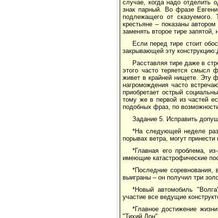
случае, когда надо отделить о
знак парный. Во фразе Евгени
подлежащего от сказуемого. 
крестьяне – показаны автором
заменять второе тире запятой, 
Если перед тире стоит обос
закрывающей эту конструкцию:Д
Расставляя тире даже в стр
этого часто теряется смысл ф
живет в крайней нищете. Эту ф
нагромождения часто встречаю
приобретает острый социальны
тому же в первой из частей е
подобных фраз, по возможности
Задание 5. Исправить допу
*На следующей неделе раз
порывах ветра, могут принести
*Главная его проблема, из
имеющие катастрофические посл
*Последние соревнования, 
выиграны – он получил три зол
*Новый автомобиль "Волга"
участие все ведущие конструк
*Главное достижение жизн
"Тихий Дон".