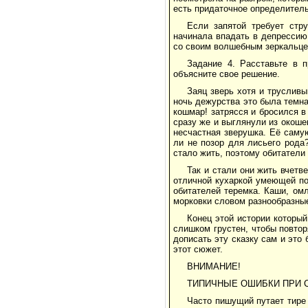
есть придаточное определитель
Если запятой требует стр
начинала впадать в депрессию 
со своим волшебным зеркальцем
Задание 4. Расставьте в 
объясните свое решение.
Заяц зверь хотя и труслив
ночь дежурства это была темна
кошмар! затрясся и бросился в
сразу же и выглянули из окоше
несчастная зверушка. Её саму
ли не позор для лисьего рода?
стало жить, поэтому обитатели
Так и стали они жить вчет
отличной кухаркой умеющей по
обитателей теремка. Каши, ом
морковки словом разнообразны
Конец этой истории который
слишком грустен, чтобы повтор
дописать эту сказку сам и это
этот сюжет.
ВНИМАНИЕ!
ТИПИЧНЫЕ ОШИБКИ ПРИ 
Часто пишущий путает тире