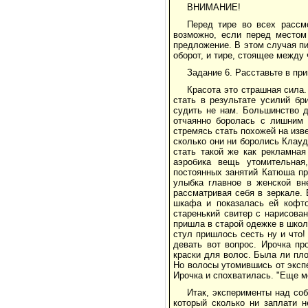
ВНИМАНИЕ!
Перед тире во всех рассм
возможно, если перед местом
предложение. В этом случая п
оборот, и тире, стоящее между
Задание 6. Расставьте в пр
Красота это страшная сила
стать в результате усилий бр
судить не нам. Большинство д
отчаянно боролась с лишним 
стремясь стать похожей на из
сколько они ни боролись Клау
стать такой же как рекламная
аэробика вещь утомительная
постоянных занятий Катюша п
улыбка главное в женской вн
рассматривая себя в зеркале.
шкафа и показалась ей кофто
старенький свитер с нарисова
пришла в старой одежке в школ
стул пришлось сесть ну и что!
девать вот вопрос. Ирочка п
краски для волос. Была ли пл
Но волосы утомившись от эксп
Ирочка и спохватилась. "Еще м
Итак, эксперименты над со
который сколько ни заплати 