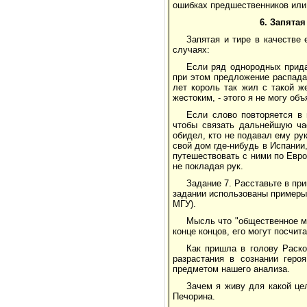
ошибках предшественников или
6. Запята
Запятая и тире в качестве
случаях:
Если ряд однородных прид
при этом предложение распада
лет король так жил с такой ж
жестоким, - этого я не могу объ
Если слово повторяется в 
чтобы связать дальнейшую час
обидел, кто не подавал ему рук
свой дом где-нибудь в Испании,
путешествовать с ними по Евро
не покладая рук.
Задание 7. Расставьте в пр
задании использованы примеры
МГУ).
Мысль что "общественное мн
конце концов, его могут посчит
Как пришла в голову Раско
разрастания в сознании геро
предметом нашего анализа.
Зачем я живу для какой це
Печорина.