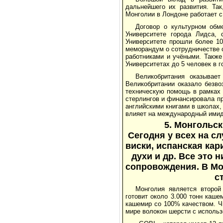
дальнейшего их развития. Так
Монголии в Лондоне работает с
Договор о культурном обм
Университете города Лидса, 
Университете прошли более 10
меморандум о сотрудничестве 
работниками и учёными. Также
Университетах до 5 человек в г
Великобритания оказывает
Великобритании оказало безв
техническую помощь в рамках 
стерлингов и финансировала пр
английскими книгами в школах, 
влияет на международный имид
5. Монгольс
Сегодня у всех на с
виски, испанская кар
духи и др. Все это н
сопровождения. В Мо
с
Монголия является второй
готовит около 3.000 тонн каш
кашемир со 100% качеством. Ч
мире волокон шерсти с использ