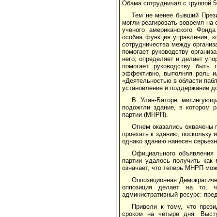
Обама сотрудничал с группой 5
Тем не менее бывший Прези
могли реагировать вовремя на 
ученого американского Фонда 
особая функция управления, к
сотрудничества между организ
помогает руководству организ
него; определяет и делает упо
помогает руководству быть
эффективно, выполняя роль ил
«Деятельностью в области паб
установление и поддержание д
В Улан-Баторе митингующ
подожгли здание, в котором 
партии (МНРП).
Огнем оказались охвачены 
проехать к зданию, поскольку
однако зданию нанесен серьезн
Официального объявления 
партии удалось получить как 
означает, что теперь МНРП мо
Оппозиционная Демократичес
оппозиция делает на то, ч
административный ресурс: пред
Привели к тому, что през
сроком на четыре дня. Высту