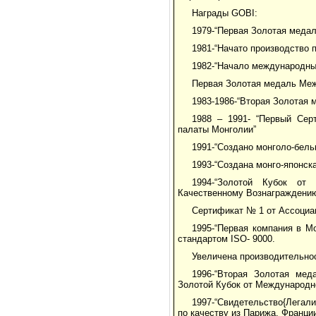
Награды GOBI:
1979-“Первая Золотая меда
1981-“Начато производство 
1982-“Начало международны
Первая Золотая медаль Меж
1983-1986-“Вторая Золотая 
1988 – 1991- “Первый Сер
палаты Монголии”
1991-“Создано монголо-бель
1993-“Создана монго-японск
1994-“Золотой Кубок от
Качественному Вознаграждению
Сертификат № 1 от Ассоциац
1995-“Первая компания в М
стандартом ISO- 9000.
Увеличена производительнос
1996-“Вторая Золотая мед
Золотой Кубок от Международно
1997-“Свидетельство{Лега
по качеству из Парижа, Франци