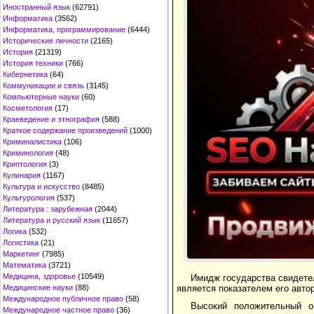
Иностранный язык
(62791)
Информатика
(3562)
Информатика, программирование
(6444)
Исторические личности
(2165)
История
(21319)
История техники
(766)
Кибернетика
(64)
Коммуникации и связь
(3145)
Компьютерные науки
(60)
Косметология
(17)
Краеведение и этнография
(588)
Краткое содержание произведений
(1000)
Криминалистика
(106)
Криминология
(48)
Криптология
(3)
Кулинария
(1167)
Культура и искусство
(8485)
Культурология
(537)
Литература : зарубежная
(2044)
Литература и русский язык
(11657)
Логика
(532)
Логистика
(21)
Маркетинг
(7985)
Математика
(3721)
Медицина, здоровье
(10549)
Имидж государства свидетел
Медицинские науки
(88)
является показателем его авто
Международное публичное право
(58)
Высокий положительный о
Международное частное право
(36)