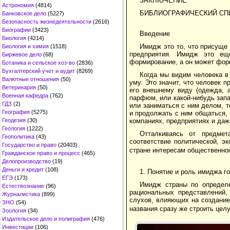
ЗАКЛЮЧЕНИЕ
Астрономия
(4814)
БИБЛИОГРАФИЧЕСКИЙ СП
Банковское дело
(5227)
Безопасность жизнедеятельности
(2616)
Биографии
(3423)
Введение
Биология
(4214)
Имидж это то, что присуще
Биология и химия
(1518)
предприятия. Имидж это ещё
Биржевое дело
(68)
формирование, а он может фор
Ботаника и сельское хоз-во
(2836)
Бухгалтерский учет и аудит
(8269)
Когда мы видим человека в 
Валютные отношения
(50)
уму. Это значит, что человек п
Ветеринария
(50)
его внешнему виду (одежда, 
Военная кафедра
(762)
парфюм, или какой-нибудь запа
ГДЗ
(2)
или заниматься с ним делом, 
География
(5275)
и продолжать с ним общаться, и
Геодезия
(30)
компаниях, предприятиях и даж
Геология
(1222)
Отталкиваясь от предмет
Геополитика
(43)
соответствие политической, э
Государство и право
(20403)
стране интересам общественнос
Гражданское право и процесс
(465)
Делопроизводство
(19)
Деньги и кредит
(108)
1. Понятие и роль имиджа г
ЕГЭ
(173)
Имидж страны по определе
Естествознание
(96)
рациональных представлений,
Журналистика
(899)
слухов, влияющих на создание
ЗНО
(54)
названия сразу же строить цел
Зоология
(34)
Издательское дело и полиграфия
(476)
Инвестиции
(106)