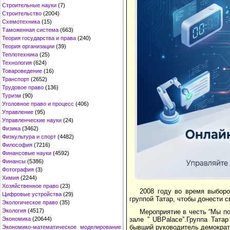
Строительные науки
(7)
Строительство
(2004)
Схемотехника
(15)
Таможенная система
(663)
Теория государства и права
(240)
Теория организации
(39)
Теплотехника
(25)
Технология
(624)
Товароведение
(16)
Транспорт
(2652)
Трудовое право
(136)
Туризм
(90)
Уголовное право и процесс
(406)
Управление
(95)
Управленческие науки
(24)
Физика
(3462)
Физкультура и спорт
(4482)
Философия
(7216)
Финансовые науки
(4592)
Финансы
(5386)
Фотография
(3)
Химия
(2244)
Хозяйственное право
(23)
2008 году во время выбор
Цифровые устройства
(29)
группой Татар, чтобы донести 
Экологическое право
(35)
Экология
(4517)
Мероприятие в честь “Мы по
зале ” UBPalace”.Группа Тата
Экономика
(20644)
бывший руководитель демократ
Экономико-математическое моделирование