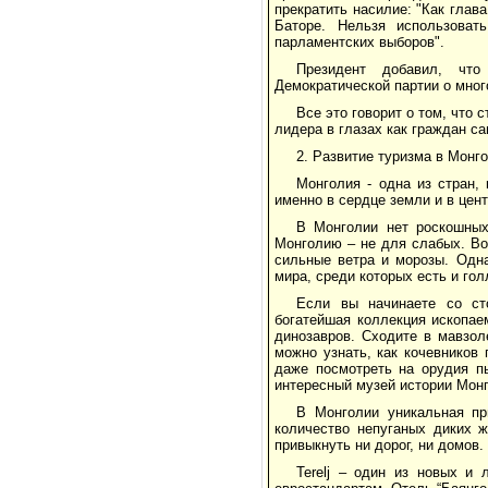
прекратить насилие: "Как глав
Баторе. Нельзя использоват
парламентских выборов".
Президент добавил, что
Демократической партии о мно
Все это говорит о том, что
лидера в глазах как граждан с
2. Развитие туризма в Монг
Монголия - одна из стран,
именно в сердце земли и в цент
В Монголии нет роскошных
Монголию – не для слабых. Во
сильные ветра и морозы. Одна
мира, среди которых есть и гол
Если вы начинаете со сто
богатейшая коллекция ископае
динозавров. Сходите в мавзол
можно узнать, как кочевников
даже посмотреть на орудия п
интересный музей истории Мон
В Монголии уникальная пр
количество непуганых диких 
привыкнуть ни дорог, ни домов.
Terelj – один из новых и