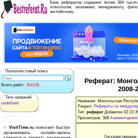
Банк рефератов содержит более 364 тыся
психологии, экономике, менеджменту, фило
английскому.
Полнотекстовый поиск
Реферат: Монго
Всего работ:
364139
2008-
Теги названий
Название: Монгольская Республ
undefined
Раздел:
Рефераты по междуна
Тип:
реферат
Добавлен 02:23:3
Реклама
Просмотров: 368
Комментариев:
✨
VisitTime.ru
помогает быстро
организовать онлайн-запись
Государственное
клиентов и держать расписание