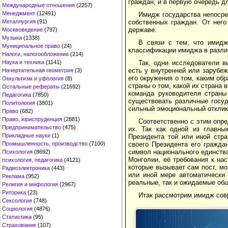
граждан, и в первую очередь д
Международные отношения
(2257)
Менеджмент
(12491)
Имидж государства непосре
Металлургия
(91)
собственных граждан. От него
державе.
Москвоведение
(797)
Музыка
(1338)
В связи с тем, что имидж
Муниципальное право
(24)
классификации имиджа в разли
Налоги, налогообложение
(214)
Наука и техника
(1141)
Так, одни исследователи в
есть у внутренней или зарубеж
Начертательная геометрия
(3)
его окружения о том, каким об
Оккультизм и уфология
(8)
страны о том, какой их страна 
Остальные рефераты
(21692)
команда руководителя страны
Педагогика
(7850)
существовать различные госу
Политология
(3801)
сильный эмоциональный отклик
Право
(682)
Право, юриспруденция
(2881)
Соответственно с этим опр
Предпринимательство
(475)
их. Так как одной из главны
Прикладные науки
(1)
Президента той или иной стра
Промышленность, производство
(7100)
своего Президента его гражда
символ национального единства
Психология
(8692)
Монголии, её требования к на
психология, педагогика
(4121)
которые вызывает сам пост, мо
Радиоэлектроника
(443)
или иной мере автоматически 
Реклама
(952)
реальные, так и ожидаемые об
Религия и мифология
(2967)
Риторика
(23)
Итак рассмотрим имидж сов
Сексология
(748)
Социология
(4876)
Статистика
(95)
Страхование
(107)