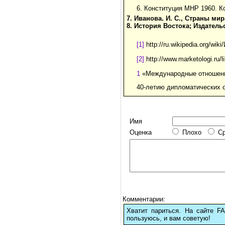
6. Конституция МНР 1960. К
7. Иванова. И. С., Страны ми
8. История Востока; Издатель
[1]
http://ru.wikipedia.org/wik
[2]
http://www.marketologi.ru/lib
1
«Международные отношения
40-летию дипломатических 
Имя
Оценка
Плохо
С
Комментарии:
Хватит париться. На сайте 
пользуюсь, и вам советую!