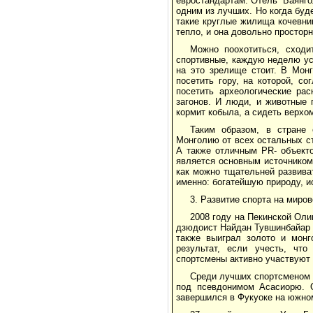
евростандартам. Отель “Баянго
одним из лучших. Но когда буд
такие круглые жилища кочевни
тепло, и она довольно просторн
Можно поохотиться, сходи
спортивные, каждую неделю уст
на это зрелище стоит. В Мон
посетить гору, на которой, с
посетить археологические ра
загонов. И люди, и животные 
кормит кобыла, а сидеть верхо
Таким образом, в стране
Монголию от всех остальных с
А также отличным PR- объект
является основным источником
как можно тщательней развиват
именно: богатейшую природу, и
3. Развитие спорта на миро
2008 году на Пекинской Оли
дзюдоист Найдан Тувшинбайар п
также выиграл золото и монг
результат, если учесть, чт
спортсмены активно участвуют
Среди лучших спортсменом 
под псевдонимом Асасиорю. О
завершился в Фукуоке на южно