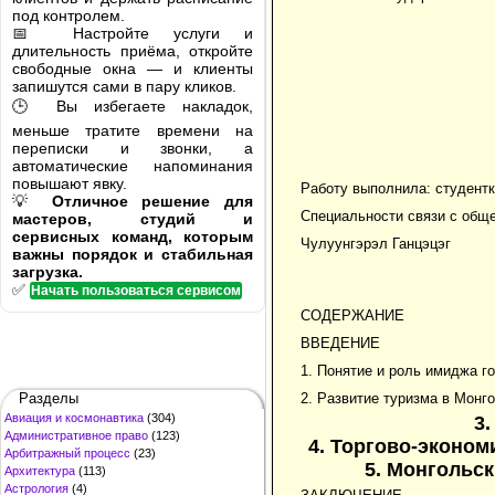
под контролем.
📅 Настройте услуги и
длительность приёма, откройте
свободные окна — и клиенты
запишутся сами в пару кликов.
🕒 Вы избегаете накладок,
меньше тратите времени на
переписки и звонки, а
автоматические напоминания
повышают явку.
Работу выполнила: студентк
💡
Отличное решение для
Специальности связи с общ
мастеров, студий и
сервисных команд, которым
Чулуунгэрэл Ганцэцэг
важны порядок и стабильная
загрузка.
✅
Начать пользоваться сервисом
СОДЕРЖАНИЕ
ВВЕДЕНИЕ
1. Понятие и роль имиджа г
Разделы
2. Развитие туризма в Монг
Авиация и космонавтика
(304)
3.
Административное право
(123)
4. Торгово-эконо
Арбитражный процесс
(23)
5. Монгольс
Архитектура
(113)
Астрология
(4)