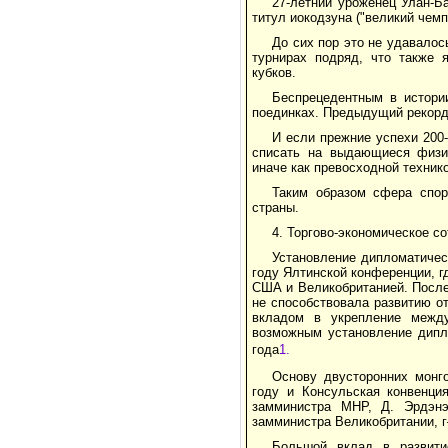
27-летний уроженец Улан-Б
титул иокодзуна ("великий чемп
До сих пор это не удавало
турнирах подряд, что также 
кубков.
Беспрецедентным в истори
поединках. Предыдущий рекорд 
И если прежние успехи 200
списать на выдающиеся физич
иначе как превосходной техник
Таким образом сфера спор
страны.
4. Торгово-экономическое с
Установление дипломатичес
году Ялтинской конференции, 
США и Великобританией. После
не способствовала развитию о
вкладом в укрепление межд
возможным установление дипл
года
1.
Основу двусторонних монг
году и Консульская конвенци
замминистра МНР, Д. Эрдэнэ
замминистра Великобритании, г
Большой вклад в развити