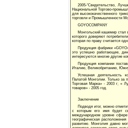
2005-“Свидетельство, Луч
Национальной Торгово-промышл
для высококачественного трик
торговли и Промышленности Мо
GOYOCOMPANY
Монгольский кашемир стал 
которого доверяют потребител
которая по праву считается од
Продукция фабрики «GOYO» 
это успешно работающее, дин
интересуются многие другие ко
Продукция компании постав
Италию, Великобританию, Южну
Успешная деятельность к
Палатой Монголии. Только за 
Торговая Марка» - 2003 г; « 
товаров» - 2005 год.
Заключение
Подводя итог, можно отмети
с которым его имя будет св
международном уровне сфере 
географическая расположения 
развитию. Монголия давно мог
держится сохраняя свою куль