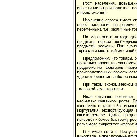
Рост населения, повышен
инвестиции в производство - в
и предложения.
Изменение спроса имеет оп
спрос населения на различн
переменных), т.е. различные т
По мере роста дохода дол
предметы первой необходимос
предметы роскоши. При эконо
торговли и место той или иной 
Предположим, что товары, 
несколько вариантов экономиче
предложение факторов прои
производственных возможносте
удовлетворяются на более выс
При таком экономическом р
только объемы торговли.
Иная ситуация возникает
несбалансированном росте. П
экономика остается без измене
Португалия, экспортирующая 
капиталоемкое. Далее предпо
приведет к более быстрому рост
результате сократится импорт 
В случае если в Португа
винограда, а предложение друг