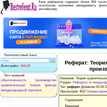
Банк рефератов содержит более 364 тыся
психологии, экономике, менеджменту, фило
английскому.
Полнотекстовый поиск
Реферат: Теори
Всего работ:
364139
произ
Теги названий
Название: Теория сравнительн
обеспеченность
производство
Раздел:
Рефераты по междуна
сравнительный
теория
фактор
Тип:
реферат
Добавлен 03:54:3
международный
торговля
Просмотров: 4027
Комментариев
Содержание
Реклама
Введение