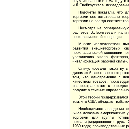
опубликованные в 1987 году в
и Л.Свейкоускаса. исследовани
Подсчеты показали, что д
торговли соответствовало тео
торговли не всегда соответство
Несмотря на определенную
расчетов В.Леонтьева и нали
неоклассической концепции.
Многие исследователи пыт
развития внешнеторговых с
неоклассической концепции пр
увеличению числа факторов
«квалификация рабочей силы».
Стимулировали такой путь
динамикой всего внешнеторгов
том, что одновременно с це
качеством товаров, производ
распространяются с определ
получит в течение определенн
Этой теории придерживался
тем, что США обладают избыто
Необходимость введения «к
была доказана американским у
торговли для группы готов
неквалифицированного труда. 
1960 года; производственные 