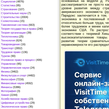
основанных на модели Д. Ри
Социология
(4876)
рассматривается не просто ка
Статистика
(95)
уровне развития между стр
Страхование
(107)
американского экономиста (р
Строительные науки
(7)
Парадокс заключается в том, 
Строительство
(2004)
экономика в послевоенный п
Схемотехника
(15)
относительно больше труда, ч
Таможенная система
(663)
более трудоемок и менее кап
Теория государства и права
(240)
экономике США. По распрост
Теория организации
(39)
соответствии с теоремой Хек
Теплотехника
(25)
высококапиталоемкие товары
Технология
(624)
развитие теории сравнитель
Товароведение
(16)
неравномерности его распреде
Транспорт
(2652)
Трудовое право
(136)
Туризм
(90)
Уголовное право и процесс
(406)
Управление
(95)
Управленческие науки
(24)
Физика
(3462)
Физкультура и спорт
(4482)
Философия
(7216)
Финансовые науки
(4592)
Финансы
(5386)
Фотография
(3)
Химия
(2244)
Хозяйственное право
(23)
Цифровые устройства
(29)
Экологическое право
(35)