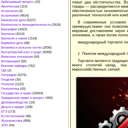
Арбитражный процесс
(23)
лежат два обстоятельства. В
товары — распределяются межд
Архитектура
(113)
обеспеченностью экономически
Астрология
(4)
различных технологий или комб
Астрономия
(4814)
Банковское дело
(5227)
В современных условиях 
Безопасность жизнедеятельности
(2616)
преимуществами: оно позволяе
Биографии
(3423)
мировым достижениям науки и
Биология
(4214)
экономики, а также более полн
Биология и химия
(1518)
международный торговля те
Биржевое дело
(68)
Ботаника и сельское хоз-во
(2836)
Бухгалтерский учет и аудит
(8269)
1. Понятие международной 
Валютные отношения
(50)
Торговля является традици
Ветеринария
(50)
много столетий назад, он
Военная кафедра
(762)
мирохозяйственных связей.
ГДЗ
(2)
География
(5275)
Геодезия
(30)
Геология
(1222)
Геополитика
(43)
Государство и право
(20403)
Гражданское право и процесс
(465)
Делопроизводство
(19)
Деньги и кредит
(108)
ЕГЭ
(173)
Естествознание
(96)
Журналистика
(899)
ЗНО
(54)