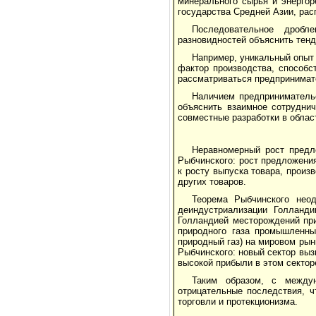
минерального сырья и энергор
государства Средней Азии, рас
Последовательное дробл
разновидностей объяснить тенд
Например, уникальный опыт
фактор производства, способс
рассматриваться предпринимате
Наличием предпринимательс
объяснить взаимное сотрудни
совместные разработки в облас
Неравномерный рост предл
Рыбчинского: рост предложени
к росту выпуска товара, произ
других товаров.
Теорема Рыбчинского неод
деиндустриализации Голланди
Голландией месторождений при
природного газа промышленны
природный газ) на мировом рын
Рыбчинского: новый сектор выз
высокой прибыли в этом секто
Таким образом, с между
отрицательные последствия, ч
торговли и протекционизма.