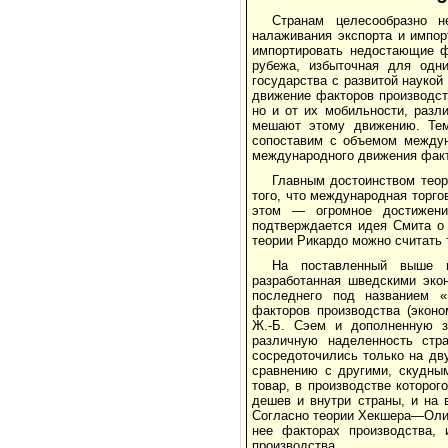
Странам целесообразно н
налаживания экспорта и импор
импортировать недостающие ф
рубежа, избыточная для одни
государства с развитой наукой
движение факторов производст
но и от их мобильности, разл
мешают этому движению. Тем
сопоставим с объемом междун
международного движения факт
Главным достоинством теор
того, что международная торг
этом — огромное достижение
подтверждается идея Смита о 
теории Рикардо можно считать 
На поставленный выше в
разработанная шведскими эко
последнего под названием «
факторов производства (экон
Ж.-Б. Сэем и дополненную з
различную наделенность стр
сосредоточились только на дв
сравнению с другими, скудны
товар, в производстве которо
дешев и внутри страны, и на
Согласно теории Хекшера—Олин
нее факторах производства,
производства.