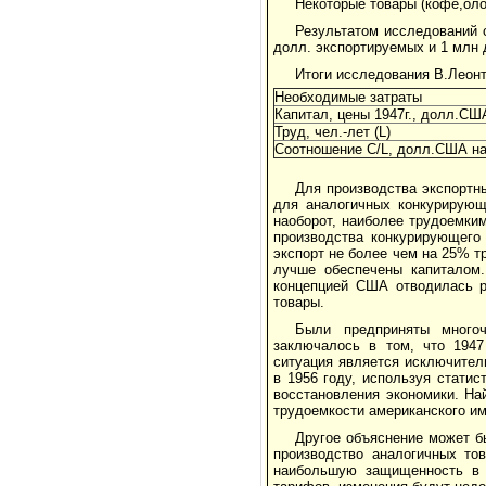
Некоторые товары (кофе,оло
Результатом исследований 
долл. экспортируемых и 1 млн
Итоги исследования В.Леон
Необходимые затраты
Капитал, цены 1947г., долл.США
Труд, чел.-лет (L)
Соотношение С/L, долл.США на 
Для производства экспортн
для аналогичных конкурирующи
наоборот, наиболее трудоемким
производства конкурирующего
экспорт не более чем на 25% 
лучше обеспечены капиталом.
концепцией США отводилась р
товары.
Были предприняты многоч
заключалось в том, что 194
ситуация является исключител
в 1956 году, используя статис
восстановления экономики. На
трудоемкости американского им
Другое объяснение может 
производство аналогичных то
наибольшую защищенность в 