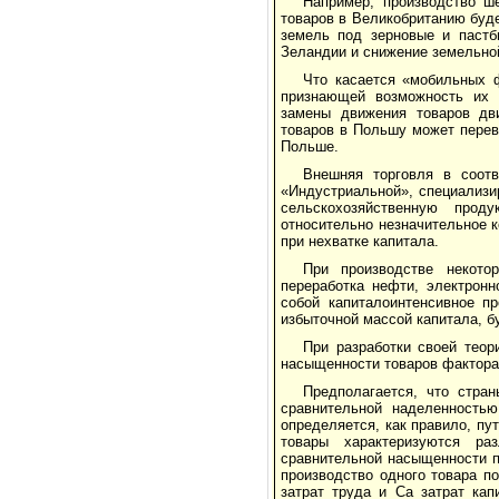
Например, производство ш
товаров в Великобританию буд
земель под зерновые и пастб
Зеландии и снижение земельной
Что касается «мобильных ф
признающей возможность их п
замены движения товаров дви
товаров в Польшу может переве
Польше.
Внешняя торговля в соот
«Индустриальной», специализи
сельскохозяйственную прод
относительно незначительное к
при нехватке капитала.
При производстве некото
переработка нефти, электрон
собой капиталоинтенсивное п
избыточной массой капитала, б
При разработки своей тео
насыщенности товаров фактора
Предполагается, что стра
сравнительной наделенностью
определяется, как правило, пу
товары характеризуются ра
сравнительной насыщенности п
производство одного товара п
затрат труда и Са затрат кап