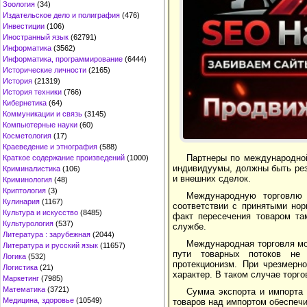
Зоология
(34)
Издательское дело и полиграфия
(476)
Инвестиции
(106)
Иностранный язык
(62791)
Информатика
(3562)
Информатика, программирование
(6444)
Исторические личности
(2165)
История
(21319)
История техники
(766)
Кибернетика
(64)
Коммуникации и связь
(3145)
Компьютерные науки
(60)
Косметология
(17)
Краеведение и этнография
(588)
Партнеры по международной
Краткое содержание произведений
(1000)
индивидуумы, должны быть рез
Криминалистика
(106)
и внешних сделок.
Криминология
(48)
Криптология
(3)
Международную торговлю 
Кулинария
(1167)
соответствии с принятыми но
Культура и искусство
(8485)
факт пересечения товаром та
Культурология
(537)
службе.
Литература : зарубежная
(2044)
Международная торговля мо
Литература и русский язык
(11657)
пути товарных потоков не 
Логика
(532)
протекционизм. При чрезмерн
Логистика
(21)
характер. В таком случае торг
Маркетинг
(7985)
Математика
(3721)
Сумма экспорта и импорта 
Медицина, здоровье
(10549)
товаров над импортом обеспечи