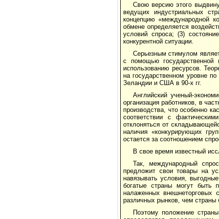
Свою версию этого выдвину
ведущих индустриальных стра
концепцию «международной ко
обмене определяется воздейст
условий спроса; (3) состоян
конкурентной ситуации.
Серьезным стимулом являет
с помощью государственной 
использованию ресурсов. Теор
на государственном уровне по
Зеландии и США в 90-х гг.
Английский ученый-экономи
организация работников, в час
производства, что особенно ка
соответствии с фактическим
отклоняться от складывающейс
наличия «конкурирующих груп
остается за соотношением спро
В свое время известный ис
Так, международный спро
предложит свои товары на усл
навязывать условия, выгодные
богатые страны могут быть 
налаженных внешнеторговых с
различных рынков, чем страны 
Поэтому положение страны