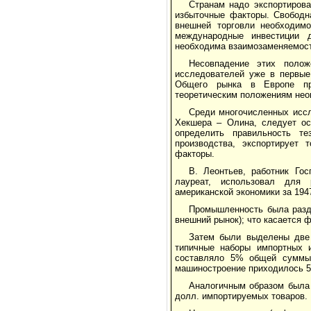
Странам надо экспортирова
избыточные факторы. Свободн
внешней торговли необходимо
международные инвестиции д
необходима взаимозаменяемост
Несовпадение этих поло
исследователей уже в первые
Общего рынка в Европе про
теоретическим положениям неок
Среди многочисленных иссл
Хекшера – Олина, следует ос
определить правильность т
производства, экспортирует
факторы.
В. Леонтьев, работник Го
лауреат, использовал для 
американской экономики за 1947
Промышленность была разде
внешний рынок); что касается ф
Затем были выделены две
типичные наборы импортных и
составляло 5% общей суммы э
машиностроение приходилось 5%
Аналогичным образом была 
долл. импортируемых товаров.