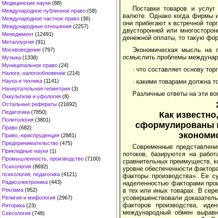
Медицинские науки
(88)
Поставки товаров и услуг
Международное публичное право
(58)
валюте. Однако когда фирмы и
Международное частное право
(36)
они прибегают к встречной тор
Международные отношения
(2257)
двусторонней или многосторон
Менеджмент
(12491)
денежной оплаты, то такую фор
Металлургия
(91)
Экономическая мысль на п
Москвоведение
(797)
осмыслить проблемы междунаро
Музыка
(1338)
Муниципальное право
(24)
· что составляет основу тор
Налоги, налогообложение
(214)
Наука и техника
(1141)
· какими товарами должна то
Начертательная геометрия
(3)
Различные ответы на эти во
Оккультизм и уфология
(8)
Остальные рефераты
(21692)
Педагогика
(7850)
Как известно
Политология
(3801)
сформулированы в
Право
(682)
экономи
Право, юриспруденция
(2881)
Предпринимательство
(475)
Современные представлени
Прикладные науки
(1)
потоков, базируются на рабо
Промышленность, производство
(7100)
сравнительных преимуществ, ко
Психология
(8692)
уровне обеспеченности фактор
психология, педагогика
(4121)
факторы производства». Ее с
Радиоэлектроника
(443)
наделенностью факторами прои
Реклама
(952)
в тех или иных товарах. В сер
усовершенствовали доказатель
Религия и мифология
(2967)
факторов производства, иден
Риторика
(23)
международный обмен выравни
Сексология
(748)