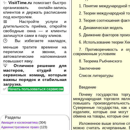
✨
VisitTime.ru
помогает быстро
1. Понятие международной 
организовать онлайн-запись
клиентов и держать расписание
2. Теории международной то
под контролем.
3. Теория соотношения фак
📅 Настройте услуги и
длительность приёма, откройте
4. Динамическая модель
свободные окна — и клиенты
5. Движение факторов прои
запишутся сами в пару кликов.
🕒 Вы избегаете накладок,
6. Использование теории Х
меньше тратите времени на
7. Противоречивость и ог
переписки и звонки, а
современным условиям
автоматические напоминания
повышают явку.
8. Теорема Рыбчинского
💡
Отличное решение для
Заключение
мастеров, студий и
сервисных команд, которым
Список литературы
важны порядок и стабильная
загрузка.
Введение
✅
Начать пользоваться сервисом
Почему государства тор
международная торговля явля
повышать производительност
Суверенные государства, как 
изделиях, которые они могут
обмена на товары, которые они
Разделы
Авиация и космонавтика
(304)
Изложенное выше вполне сп
Административное право
(123)
можно считать исчерпанным. 