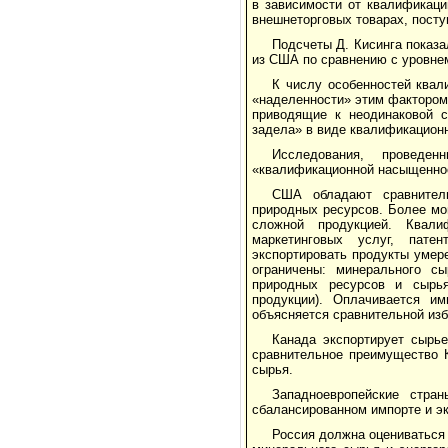
в зависимости от квалификаци
внешнеторговых товарах, пост
Подсчеты Д. Кисинга показ
из США по сравнению с уровне
К числу особенностей квал
«наделенности» этим фактором 
приводящие к неодинаковой с
задела» в виде квалификационн
Исследования, проведе
«квалификационной насыщеннос
США обладают сравнител
природных ресурсов. Более мо
сложной продукцией. Квали
маркетинговых услуг, пате
экспортировать продукты умер
ограничены: минерального сы
природных ресурсов и сырья
продукции). Оплачивается и
объясняется сравнительной из
Канада экспортирует сырь
сравнительное преимущество 
сырья.
Западноевропейские стра
сбалансированном импорте и эк
Россия должна оцениваться