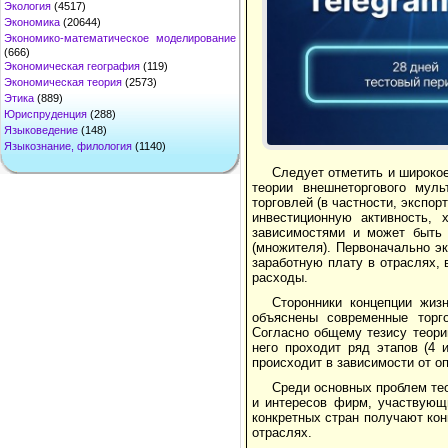
Экология
(4517)
Экономика
(20644)
Экономико-математическое моделирование
(666)
Экономическая география
(119)
Экономическая теория
(2573)
Этика
(889)
Юриспруденция
(288)
Языковедение
(148)
Языкознание, филология
(1140)
Следует отметить и широко
теории внешнеторгового муль
торговлей (в частности, экспор
инвестиционную активность, 
зависимостями и может быть 
(множителя). Первоначально э
заработную плату в отраслях,
расходы.
Сторонники концепции жизн
объяснены современные торг
Согласно общему тезису теори
него проходит ряд этапов (4
происходит в зависимости от о
Среди основных проблем те
и интересов фирм, участвующ
конкретных стран получают ко
отраслях.