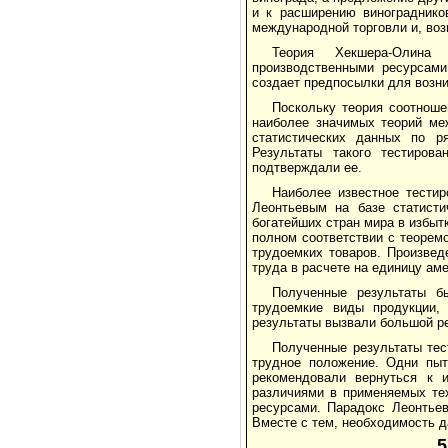
и к расширению виноградников
международной торговли и, воз
Теория Хекшера-Олина 
производственными ресурсами
создает предпосылки для возни
Поскольку теория соотноше
наиболее значимых теорий ме
статистических данных по р
Результаты такого тестирова
подтверждали ее.
Наиболее известное тести
Леонтьевым на базе статист
богатейших стран мира в избытк
полном соответствии с теорем
трудоемких товаров. Произвед
труда в расчете на единицу аме
Полученные результаты б
трудоемкие виды продукции,
результаты вызвали большой ре
Полученные результаты тес
трудное положение. Одни пыт
рекомендовали вернуться к 
различиями в применяемых тех
ресурсами. Парадокс Леонтьев
Вместе с тем, необходимость д
5