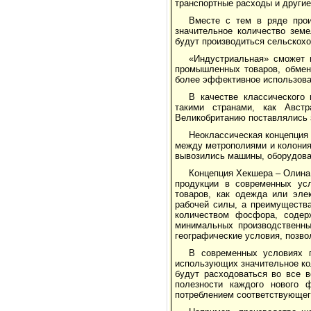
транспортные расходы и другие
Вместе с тем в ряде прои
значительное количество зем
будут производиться сельскохо
«Индустриальная» сможет 
промышленных товаров, обмен
более эффективное использова
В качестве классического
такими странами, как Авст
Великобританию поставлялись з
Неоклассическая концепция
между метрополиями и колония
вывозились машины, оборудова
Концепция Хекшера – Олина
продукции в современных ус
товаров, как одежда или эле
рабочей силы, а преимуществ
количеством фосфора, содер
минимальных производственны
географические условия, позв
В современных условиях п
использующих значительное ко
будут расходоваться во все 
полезности каждого нового ф
потреблением соответствующег