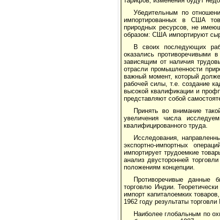
тарифов, изменения будут недо
Убедительным по отношени
импортированных в США това
природных ресурсов, не имею
образом: США импортируют сыр
В своих последующих рабо
оказались противоречивыми в
зависящим от наличия трудов
отрасли промышленности прир
важный момент, который долже
рабочей силы, т.е. создание к
высокой квалификации и профп
представляют собой самостоят
Принять во внимание тако
увеличения числа исследуем
квалифицированного труда.
Исследования, направленны
экспортно-импортных операц
импортирует трудоемкие товар
анализ двусторонней торговл
положениям концепции.
Противоречивые данные 
торговлю Индии. Теоретически
импорт капиталоемких товаров,
1962 году результаты торговл
Наиболее глобальным по ох