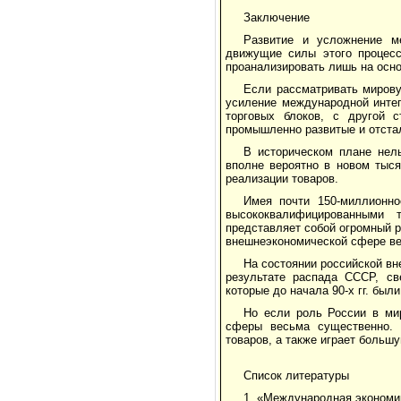
Заключение
Развитие и усложнение м
движущие силы этого процесс
проанализировать лишь на осн
Если рассматривать мирову
усиление международной интег
торговых блоков, с другой с
промышленно развитые и отста
В историческом плане нель
вполне вероятно в новом тыся
реализации товаров.
Имея почти 150-миллионно
высококвалифицированными 
представляет собой огромный р
внешнеэкономической сфере ве
На состоянии российской вн
результате распада СССР, св
которые до начала 90-х гг. бы
Но если роль России в ми
сферы весьма существенно. 
товаров, а также играет больш
Список литературы
1. «Международная экономик