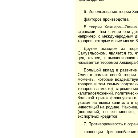
6. Использование теории Х
факторов производства
В теории Хекшера—Олина
странами. Тем самым они доп
например, с международным дв
товаров, которые иначе могли 
Другим выводом из теор
Самуэльсоном, является то, 
цен, точнее, к выравниванию
называется теоремой Хекшера-
Большой вклад в развитие
Олин в рамках своей теории 
моменты, которые воздейству
товаров и тем самым подталки
товаров на месте), стремлени
капиталовложений, политическ
большой приток французского
указал на вывоз капитала в ц
инвестиций на родине. Наконец
(последний, по его мнению,
экспортных кредитов.
7. Противоречивость и огра
концепции. Приспособление