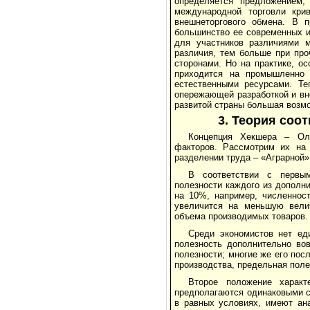
определяется предложением,
международной торговли кри
внешнеторгового обмена. В 
большинство ее современных и
для участников различиями 
различия, тем больше при про
сторонами. Но на практике, о
приходится на промышленно 
естественными ресурсами. Те
опережающей разработкой и вне
развитой страны большая возмо
3. Теория соо
Концепция Хекшера – Оли
факторов. Рассмотрим их на
разделении труда – «Аграрной»
В соответствии с первы
полезности каждого из дополн
на 10%, например, численнос
увеличится на меньшую вели
объема производимых товаров.
Среди экономистов нет ед
полезность дополнительно во
полезности; многие же его пос
производства, предельная поле
Второе положение характ
предполагаются одинаковыми с
в равных условиях, имеют ан