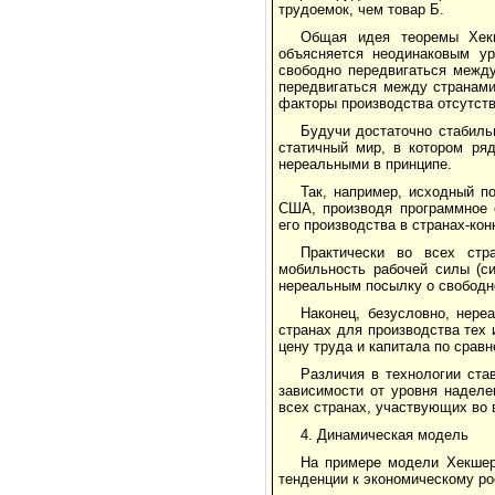
трудоемок, чем товар Б.
Общая идея теоремы Хек
объясняется неодинаковым ур
свободно передвигаться между
передвигаться между странами
факторы производства отсутст
Будучи достаточно стабиль
статичный мир, в котором ря
нереальными в принципе.
Так, например, исходный п
США, производя программное 
его производства в странах-кон
Практически во всех стр
мобильность рабочей силы (си
нереальным посылку о свободн
Наконец, безусловно, нере
странах для производства тех
цену труда и капитала по сравн
Различия в технологии ста
зависимости от уровня наделе
всех странах, участвующих во 
4. Динамическая модель
На примере модели Хекшер
тенденции к экономическому ро