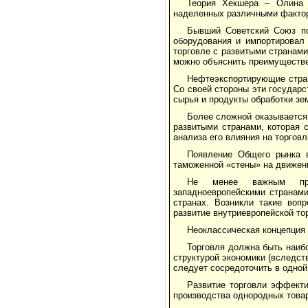
Теория Хекшера – Олина 
наделенных различными фактор
Бывший Советский Союз п
оборудования и импортировал 
торговле с развитыми странам
можно объяснить преимуществе
Нефтеэкспортирующие стран
Со своей стороны эти государ
сырья и продукты обработки зе
Более сложной оказывается
развитыми странами, которая 
анализа его влияния на торгов
Появление Общего рынка в
таможенной «стены» на движени
Не менее важным пред
западноевропейскими странами
странах. Возникли такие воп
развитие внутриевропейской тор
Неоклассическая концепция
Торговля должна быть наи
структурой экономики (вследс
следует сосредоточить в одной
Развитие торговли эффекти
производства однородных товар