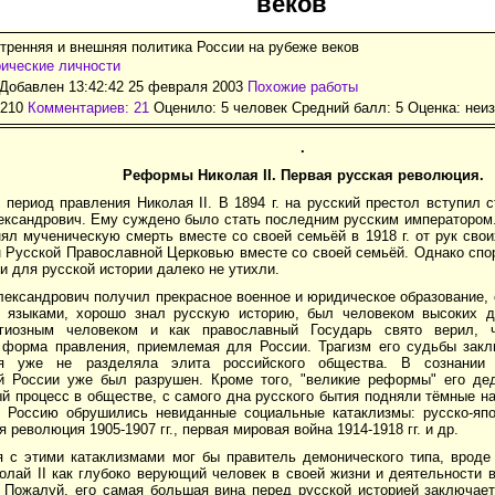
веков
тренняя и внешняя политика России на рубеже веков
ические личности
Добавлен 13:42:42 25 февраля 2003
Похожие работы
1210
Комментариев: 21
Оценило: 5 человек Средний балл: 5 Оценка:
неи
.
Реформы Николая II. Первая русская революция.
период правления Николая II. В 1894 г. на русский престол вступил 
ександрович. Ему суждено было стать последним русским императором.
инял мученическую смерть вместе со своей семьёй в 1918 г. от рук свои
 Русской Православной Церковью вместе со своей семьёй. Однако спор
и для русской истории далеко не утихли.
лександрович получил прекрасное военное и юридическое образование,
 языками, хорошо знал русскую историю, был человеком высоких 
игиозным человеком и как православный Государь свято верил, 
 форма правления, приемлемая для России. Трагизм его судьбы закл
ия уже не разделяла элита российского общества. В сознании 
й России уже был разрушен. Кроме того, "великие реформы" его дед
й процесс в обществе, с самого дна русского бытия подняли тёмные н
а Россию обрушились невиданные социальные катаклизмы: русско-япон
я революция 1905-1907 гг., первая мировая война 1914-1918 гг. и др.
я с этими катаклизмами мог бы правитель демонического типа, вроде
олай II как глубоко верующий человек в своей жизни и деятельности 
. Пожалуй, его самая большая вина перед русской историей заключает