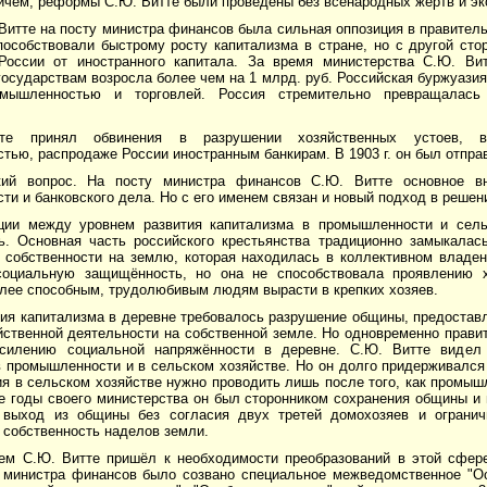
ричём, реформы С.Ю. Витте были проведены без всенародных жертв и эк
Витте на посту министра финансов была сильная оппозиция в правител
пособствовали быстрому росту капитализма в стране, но с другой сто
России от иностранного капитала. За время министерства С.Ю. Ви
осударствам возросла более чем на 1 млрд. руб. Российская буржуазия
омышленностью и торговлей. Россия стремительно превращалась
те принял обвинения в разрушении хозяйственных устоев, в
ью, распродаже России иностранным банкирам. В 1903 г. он был отправ
кий вопрос. На посту министра финансов С.Ю. Витте основное в
и и банковского дела. Но с его именем связан и новый подход в решени
ции между уровнем развития капитализма в промышленности и сель
ь. Основная часть российского крестьянства традиционно замыкалас
 собственности на землю, которая находилась в коллективном владе
социальную защищённость, но она не способствовала проявлению х
лее способным, трудолюбивым людям вырасти в крепких хозяев.
тия капитализма в деревне требовалось разрушение общины, предостав
ственной деятельности на собственной земле. Но одновременно правит
силению социальной напряжённости в деревне. С.Ю. Витте видел 
в промышленности и в сельском хозяйстве. Но он долго придерживался
я в сельском хозяйстве нужно проводить лишь после того, как промыш
е годы своего министерства он был сторонником сохранения общины и 
выход из общины без согласия двух третей домохозяев и огранич
 собственность наделов земли.
ем С.Ю. Витте пришёл к необходимости преобразований в этой сфере
 министра финансов было созвано специальное межведомственное "О