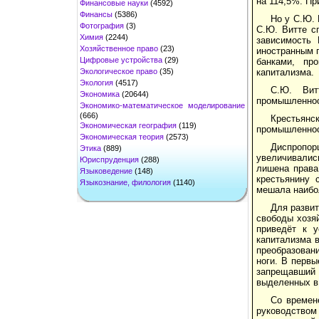
на 114,5%. П
Финансовые науки
(4592)
Финансы
(5386)
Но у С.Ю. 
Фотография
(3)
С.Ю. Витте с
Химия
(2244)
зависимость 
Хозяйственное право
(23)
иностранным г
Цифровые устройства
(29)
банками, пр
Экологическое право
(35)
капитализма.
Экология
(4517)
С.Ю. Вит
Экономика
(20644)
промышленност
Экономико-математическое моделирование
(666)
Крестьянс
Экономическая география
(119)
промышленност
Экономическая теория
(2573)
Диспропор
Этика
(889)
увеличивалис
Юриспруденция
(288)
лишена права
Языковедение
(148)
крестьянину 
Языкознание, филология
(1140)
мешала наибо
Для разви
свободы хозяй
приведёт к у
капитализма 
преобразовани
ноги. В первы
запрещавший 
выделенных в
Со времен
руководством