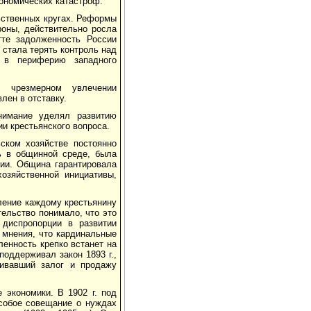
ономических катастроф.
ьственных кругах. Реформы
роны, действительно росла
тте задолженность России
 стала терять контроль над
 в периферию западного
 чрезмерном увлечении
лен в отставку.
нимание уделял развитию
и крестьянского вопроса.
ском хозяйстве постоянно
ь в общинной среде, была
нии. Община гарантировала
озяйственной инициативы,
ление каждому крестьянину
ельство понимало, что это
диспропорции в развитии
 мнения, что кардинальные
ленность крепко встанет на
поддерживал закон 1893 г.,
ивавший залог и продажу
 экономики. В 1902 г. под
собое совещание о нуждах