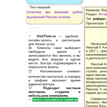
Теги названий
Название: Вну
политика
век
внешний
рубеж
Раздел:
Истор
внутренний
Россия
политик
Тип:
реферат
Просмотров: 
Реклама
✨
VisitTime.ru
— удобная
онлайн-запись и расписание
для бизнес услуг.
Начальный 
Николай II Ал
📅 Клиенты сами выбирают
в 1917 г., пр
свободное время и
канонизирован
записываются без звонков, а вы
и деятельност
видите всю загрузку в одном
месте, быстро подтверждаете и
Николай А
переносите визиты.
иностранными
🕒 Напоминания снижают
глубоко рел
единственная
количество пропусков, а порядок
представлен
в графике экономит время
монархическо
администратора.
революционны
💡
Подходит частным
Николая II н
мастерам, студиям и
первая русска
небольшим компаниям.
Справитьс
✅
Начать пользоваться сервисом
Великого. Ник
Господа Бога