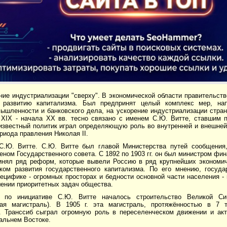
ие индустриализации "сверху". В экономической области правительств
 развитию капитализма. Был предпринят целый комплекс мер, на
ышленности и банковского дела, на ускорение индустриализации стран
 ХIХ - начала ХХ вв. тесно связано с именем С.Ю. Витте, ставшим 
 известный политик играл определяющую роль во внутренней и внешней
риода правления Николая II.
.Ю. Витте. С.Ю. Витте был главой Министерства путей сообщения
еном Государственного совета. С 1892 по 1903 гг. он был министром фин
инял ряд реформ, которые вывели Россию в ряд крупнейших экономич
ком развития государственного капитализма. По его мнению, госуда
ецифике - огромных просторах и бедности основной части населения -
ении приоритетных задач общества.
 по инициативе С.Ю. Витте началось строительство Великой Си
кая магистраль). В 1905 г. эта магистраль, протяжённостью в 7
. Транссиб сыграл огромную роль в переселенческом движении и акт
альнем Востоке.