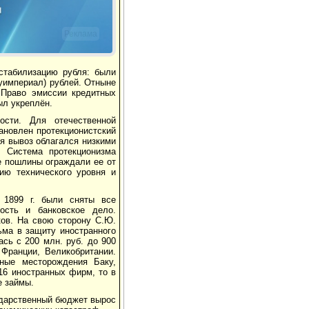
Реклама
стабилизацию рубля: были
луимпериал) рублей. Отныне
 Право эмиссии кредитных
ыл укреплён.
ости. Для отечественной
ановлен протекционистский
я вывоз облагался низкими
. Система протекционизма
е пошлины ограждали ее от
нию технического уровня и
В 1899 г. были сняты все
ость и банковское дело.
ков. На свою сторону С.Ю.
ьма в защиту иностранного
сь с 200 млн. руб. до 900
Франции, Великобритании.
ные месторождения Баку,
16 иностранных фирм, то в
е займы.
сударственный бюджет вырос