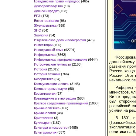
Гражданское право и процесс
(465)
Делопроизводство
(19)
Деньги и кредит
(108)
ЕГЭ
(173)
Естествознание
(96)
Журналистика
(899)
ЗНО
(54)
Зоология
(34)
Издательское дело и полиграфия
(476)
Инвестиции
(106)
Иностранный язык
(62791)
Информатика
(3562)
Форсирован
Информатика, программирование
(6444)
дальнейшему
Исторические личности
(2165)
развития пром
История
(21319)
России конца
История техники
(766)
России. Этот
Кибернетика
(64)
начального пе
Коммуникации и связь
(3145)
Реформы С
Компьютерные науки
(60)
министров, чл
Косметология
(17)
Витте предпр
Краеведение и этнография
(588)
был сторонни
Краткое содержание произведений
(1000)
российской сп
Криминалистика
(106)
усилия на реш
Криминология
(48)
В 1891 г.
Криптология
(3)
(Транссибирс
Кулинария
(1167)
эксплуатацию
Культура и искусство
(8485)
политики на Д
Культурология
(537)