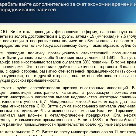
 С.Ю. Витте стал проводить финансовую реформу, направленную на 
ты из золота достоинством в 1 рубль, затем - 15 (империал) и 7,5 (по
 ассигнации в неограниченном количестве обменивались на золото.
предоставлено только Государственному банку. Таким образом, рубль б
е проводил политику протекционизма отечественной промышленн
ти были установлены особо благоприятные условия. В 1891 г. был уст
ариф: ввоз иностранных товаров облагался 33% пошлины. В то же врем
пошлинами. Это позволило добиться активного торгового баланса
ла, с одной стороны, развитию отечественной промышленности (высоки
конкуренции), но, с другой стороны, она не способствовала повыше
дукции русской промышленности.
уемость рубля способствовала притоку иностранных инвестиций. 
 для инвестиций иностранного капитала в российскую промышленн
иток иностранных капиталов вызвал недовольство некоторых сановни
к известного учёного Д.И. Менделеева, который написал царю два пис
годы министерства С.Ю. Витте сумма иностранного капитала увеличила
авными вкладчиками были акционерные компании Бельгии, Германии, 
 капитал был вложен в металлургические предприятия Юга, нефтя
ельную и химическую промышленность. Если в 1888 г. в России было 
. Для развития промышленности правительство брало крупные заграничны
те деятельности С.Ю. Витте на посту министра финансов за 11 лет го