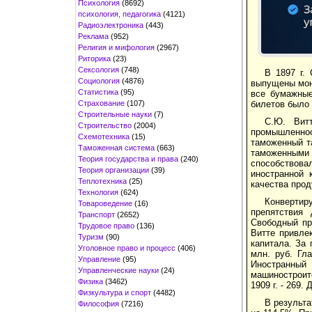
Психология
(8692)
психология, педагогика
(4121)
Радиоэлектроника
(443)
Реклама
(952)
Религия и мифология
(2967)
Риторика
(23)
Сексология
(748)
В 1897 г.
Социология
(4876)
выпущены моне
Статистика
(95)
все бумажные
Страхование
(107)
билетов было 
Строительные науки
(7)
С.Ю. Витт
Строительство
(2004)
промышленнос
Схемотехника
(15)
таможенный т
Таможенная система
(663)
таможенными 
Теория государства и права
(240)
способствова
Теория организации
(39)
иностранной 
Теплотехника
(25)
качества про
Технология
(624)
Конвертир
Товароведение
(16)
препятствия
Транспорт
(2652)
Свободный пр
Трудовое право
(136)
Витте привле
Туризм
(90)
капитала. За 
Уголовное право и процесс
(406)
млн. руб. Гл
Управление
(95)
Иностранный
Управленческие науки
(24)
машиностроит
Физика
(3462)
1909 г. - 269
Физкультура и спорт
(4482)
В результа
Философия
(7216)