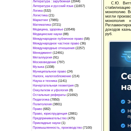
Литература : зарубежная
(2044)
С.Ю. Витт
Литература и русский язык
(11657)
стабилизацию
Логика
(532)
монополию. Вв
Логистика
(21)
могли произво
Маркетинг
(7985)
монополия н
Математика
(3721)
Регламентиро
доходов казны.
Медицина, здоровье
(10549)
руб.
Медицинские науки
(88)
Международное публичное право
(58)
Международное частное право
(36)
Международные отношения
(2257)
Менеджмент
(12491)
Металлургия
(91)
Москвоведение
(797)
Музыка
(1338)
Муниципальное право
(24)
Налоги, налогообложение
(214)
Наука и техника
(1141)
Начертательная геометрия
(3)
Оккультизм и уфология
(8)
Остальные рефераты
(21692)
Педагогика
(7850)
Политология
(3801)
Право
(682)
Право, юриспруденция
(2881)
Предпринимательство
(475)
Прикладные науки
(1)
Промышленность, производство
(7100)