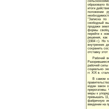
сельскохозяй
образовало б
итоги действи
положении р
необходимость
"Записка по 
свободный вы
продажи земл
формы свобо
перейти к но
решения, как 
(1904 г.). Но
внутренних д
сохранить сос
отставку этот
Рабочий в
Разорившиеся
рабочей силы 
социально- эк
гг. ХIХ в. ст
В самом н
правительств
издан закон 
прерогативы.
меры к упоряд
превышать 11,
фабричную ин
введении на п