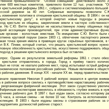
ственной промышленности". "Особое совещание" действовало около 3 л
олее 600 местных комитетов, привлекло более 12 тыс. участников. "
я крестьянской реформы 1861 г., собрало и систематизировало большой
усской деревни за 40 лет. Собранные материалы позволили С.Ю
 изменения политики в отношении крестьянской общины. В 1904 г. он 
крестьянскому делу", в которой очертил новые подходы в решени
ход крестьян из общины, закрепление земли в частную собственност
и. Но С.Ю. Витте предлагал не насильственную ломку общинных пор
дной ассоциации производителей, при этом административные фун
вым органам - волостным земствам. По инициативе С.Ю. Витте были 
отмена круговой поруки (закон 1903 г.), облегчение паспортного реж
 такая точка зрения имела в правящих кругах серьёзных противников, в
ел В.К. Плеве, который считал, что решать крестьянский вопрос нужн
ловную обособленность крестьянства, искусственно поддерживать общи
 подход в решении крестьянского вопроса был оставлен.
опрос. Одним из результатов земельной реформы 1861 г. стало обез
 крестьяне отправлялись в города. Город к приёму такого количе
был не готов: не хватало рабочих мест, город испытывал острый дефиц
ономическое положение российских рабочих. Новым явлением в обществ
ало рабочее движение. В конце XIX - начале ХХ вв. перед правительством
ачале правления Николая II рабочий вопрос оказался в центре внима
а в рабочем вопросе свелись к противодействию нараставшему рабочем
о реорганизации фабричной инспекции. Этот закон существенно увелич
 Фабричным инспекторам вменялось в обязанность глубже вникать в ну
очению рабочего дня. В 1897 г. был издан закон, согласно которому 
5 часа, а ночные смены - не более 10 час. Контроль за исполнением 
спекцию. В 1903 г. были изданы законы о страховании рабочих за с
редприятиях должностей рабочих старост.