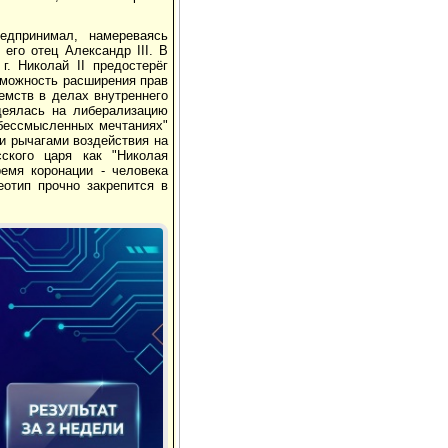
едпринимал, намереваясь
его отец Александр III. В
. Николай II предостерёг
зможность расширения прав
емств в делах внутреннего
адеялась на либерализацию
"бессмысленных мечтаниях"
и рычагами воздействия на
ского царя как "Николая
емя коронации - человека
еотип прочно закрепится в