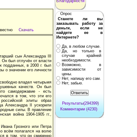
Благодарности
Опрос
Станете ли вы
заказывать работу за
деньги, если не
звестно
Скачать
найдете ее в
Интернете?
Да, в любом случае.
Да, но только в
случае крайней
старший сын Александра III
необходимости.
 Он был отлучён от власти
Возможно, в
х подданных, в 2000 г. был
зависимости от
ы о значении его личности
цены.
Нет, напишу его сам.
 свободно владел четырьмя
Нет, забью.
душевных качеств. Он был
что самодержавие - есть
ючался в том, что эти его
российской элиты образ
Результаты(294399)
а Александра II ускорили
Комментарии (4230)
ародные силы. В правление
ская война 1904-1905 гг.,
 Ивана Грозного или Петра
во всём полагался на волю
ся в том, что он смиренно