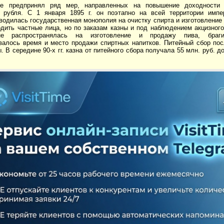
е предпринял ряд мер, направленных на повышение доходности 
 рубля. С 1 января 1895 г. он поэтапно на всей территории имп
одилась государственная монополия на очистку спирта и изготовление 
дить частные лица, но по заказам казны и под наблюдением акцизного
е распространялась на изготовление и продажу пива, браги
валось время и место продажи спиртных напитков. Питейный сбор по
 В середине 90-х гг. казна от питейного сбора получала 55 млн. руб. дох