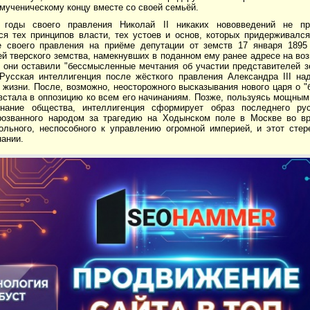
мученическому концу вместе со своей семьёй.
годы своего правления Николай II никаких нововведений не пр
я тех принципов власти, тех устоев и основ, которых придерживался 
 своего правления на приёме депутации от земств 17 января 1895 г
й тверского земства, намекнувших в поданном ему ранее адресе на во
ы они оставили "бессмысленные мечтания об участии представителей з
 Русская интеллигенция после жёсткого правления Александра III н
 жизни. После, возможно, неосторожного высказывания нового царя о 
встала в оппозицию ко всем его начинаниям. Позже, пользуясь мощным
нание общества, интеллигенция сформирует образ последнего рус
прозванного народом за трагедию на Ходынском поле в Москве во вр
вольного, неспособного к управлению огромной империей, и этот стер
нании.