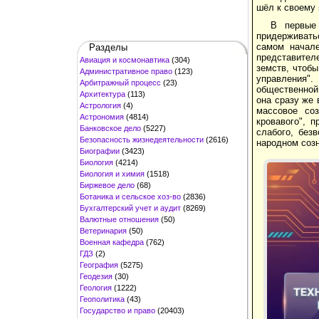
шёл к своему 
В первые 
придерживатьс
самом начале
Разделы
представителе
Авиация и космонавтика
(304)
земств, чтоб
Административное право
(123)
управления".
Арбитражный процесс
(23)
общественной
Архитектура
(113)
она сразу же 
Астрология
(4)
массовое соз
Астрономия
(4814)
кровавого", 
Банковское дело
(5227)
слабого, без
Безопасность жизнедеятельности
(2616)
народном соз
Биографии
(3423)
Биология
(4214)
Биология и химия
(1518)
Биржевое дело
(68)
Ботаника и сельское хоз-во
(2836)
Бухгалтерский учет и аудит
(8269)
Валютные отношения
(50)
Ветеринария
(50)
Военная кафедра
(762)
ГДЗ
(2)
География
(5275)
Геодезия
(30)
Геология
(1222)
Геополитика
(43)
Государство и право
(20403)