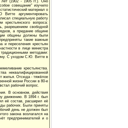
ет (1902 - 1905 гг.). Оно
Особое совещание" изучило
 статистический материал о
 Витте аргументировать
написал специальную работу
и крестьянского вопроса:
ь, разрешением свободной
ядков, а придание общине
кции общины должны были
предприняты такие важные
има и переселения крестьян
 частности в лице министра
о традиционными методами:
ну. С уходом С.Ю. Витте в
земеливание крестьянства.
ства неквалифицированной
ит жилья. Отсюда - тяжёлое
енной жизни России в 80-е
 встал рабочий вопрос.
ния. В основном, действия
у движению. В 1894 г. был
ил её состав, расширил её
жды рабочих. Были приняты
рабочий день не должен был
этого закона возлагался на
чёт предпринимателей и о