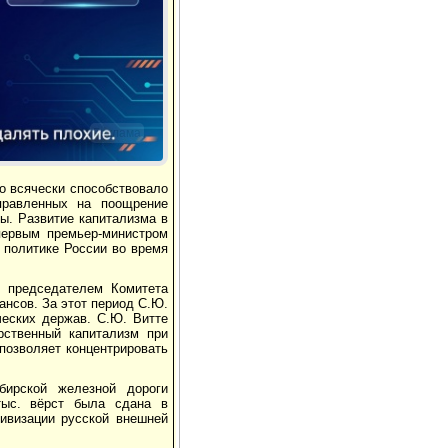
Реклама
о всячески способствовало
правленных на поощрение
ы. Развитие капитализма в
первым премьер-министром
 политике России во время
, председателем Комитета
ансов. За этот период С.Ю.
еских держав. С.Ю. Витте
рственный капитализм при
 позволяет концентрировать
бирской железной дороги
 тыс. вёрст была сдана в
ивизации русской внешней