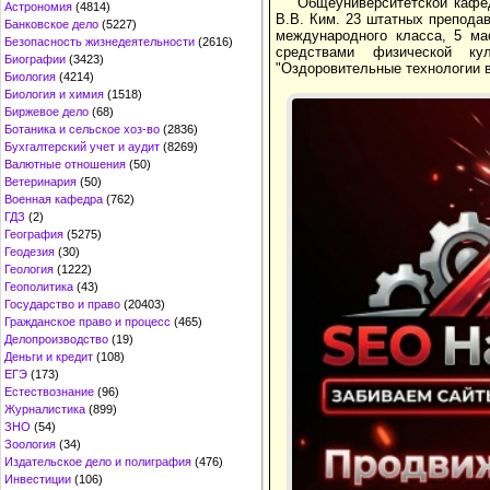
Общеуниверситетской кафед
Астрономия
(4814)
В.В. Ким. 23 штатных преподав
Банковское дело
(5227)
международного класса, 5 ма
Безопасность жизнедеятельности
(2616)
средствами физической ку
Биографии
(3423)
"Оздоровительные технологии в
Биология
(4214)
Биология и химия
(1518)
Биржевое дело
(68)
Ботаника и сельское хоз-во
(2836)
Бухгалтерский учет и аудит
(8269)
Валютные отношения
(50)
Ветеринария
(50)
Военная кафедра
(762)
ГДЗ
(2)
География
(5275)
Геодезия
(30)
Геология
(1222)
Геополитика
(43)
Государство и право
(20403)
Гражданское право и процесс
(465)
Делопроизводство
(19)
Деньги и кредит
(108)
ЕГЭ
(173)
Естествознание
(96)
Журналистика
(899)
ЗНО
(54)
Зоология
(34)
Издательское дело и полиграфия
(476)
Инвестиции
(106)