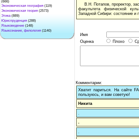
(666)
В.Н. Потапов, проректор, з
Экономическая география
(119)
факультета физической куль
Экономическая теория
(2573)
Западной Сибири: состояние и 
Этика
(889)
Юриспруденция
(288)
Языковедение
(148)
Языкознание, филология
(1140)
Имя
Оценка
Плохо
С
Комментарии:
Хватит париться. На сайте 
пользуюсь, и вам советую!
Никита
.
.
.