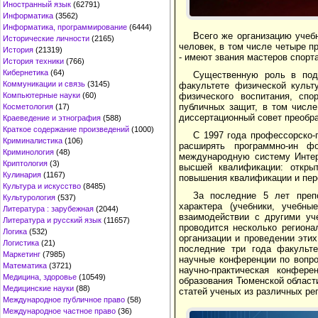
Иностранный язык
(62791)
Информатика
(3562)
Информатика, программирование
(6444)
Всего же организацию учеб
Исторические личности
(2165)
человек, в том числе четыре п
История
(21319)
- имеют звания мастеров спорта
История техники
(766)
Кибернетика
(64)
Существенную роль в подг
Коммуникации и связь
(3145)
факультете физической культу
Компьютерные науки
(60)
физического воспитания, спо
публичных защит, в том числе
Косметология
(17)
диссертационный совет преобра
Краеведение и этнография
(588)
Краткое содержание произведений
(1000)
С 1997 года профессорско-
Криминалистика
(106)
расширять программно-ин ф
Криминология
(48)
международную систему Интер
Криптология
(3)
высшей квалификации: открыт
Кулинария
(1167)
повышения квалификации и пер
Культура и искусство
(8485)
За последние 5 лет препо
Культурология
(537)
характера (учебники, учебн
Литература : зарубежная
(2044)
взаимодействии с другими уч
Литература и русский язык
(11657)
проводится несколько региона
Логика
(532)
организации и проведении эти
Логистика
(21)
последние три года факульте
Маркетинг
(7985)
научные конференции по вопро
Математика
(3721)
научно-практическая конфер
Медицина, здоровье
(10549)
образования Тюменской област
Медицинские науки
(88)
статей ученых из различных рег
Международное публичное право
(58)
Международное частное право
(36)