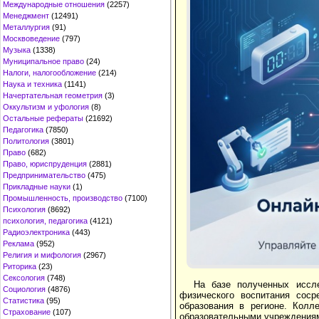
Международные отношения
(2257)
Менеджмент
(12491)
Металлургия
(91)
Москвоведение
(797)
Музыка
(1338)
Муниципальное право
(24)
Налоги, налогообложение
(214)
Наука и техника
(1141)
Начертательная геометрия
(3)
Оккультизм и уфология
(8)
Остальные рефераты
(21692)
Педагогика
(7850)
Политология
(3801)
Право
(682)
Право, юриспруденция
(2881)
Предпринимательство
(475)
Прикладные науки
(1)
Промышленность, производство
(7100)
Психология
(8692)
психология, педагогика
(4121)
Радиоэлектроника
(443)
Реклама
(952)
Религия и мифология
(2967)
Риторика
(23)
Сексология
(748)
На базе полученных иссл
Социология
(4876)
физического воспитания соср
Статистика
(95)
образования в регионе. Колл
Страхование
(107)
образовательными учреждения