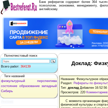
Банк рефератов содержит более 364 тыся
психологии, экономике, менеджменту, фило
английскому.
Полнотекстовый поиск
Доклад: Физк
Всего работ:
364139
Теги названий
Название: Физкультурное образ
физкультурный
перспектива
Раздел:
Рефераты по физкульт
состояние
образование
западный
Тип:
доклад
Добавлен 16:52:56
Сибирь
Просмотров: 220
Комментариев:
С момента организации фак
Реклама
физической культуры и спорта-