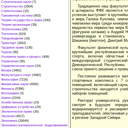
Строительные науки
(7)
Традиционно наш факультет
Строительство
(2004)
и аспиранты ФФК являются чл
Схемотехника
(15)
успехом выступают в крупнейш
Таможенная система
(663)
и мира Галина Куклева, чемпи
Теория государства и права
(240)
чемпионки мира среди юниоров 
Теория организации
(39)
медалистка первенства мира 
Теплотехника
(25)
(фигурное катание) и Андрей 
Технология
(624)
универсиадах и становились
Товароведение
(16)
Шишкина (биатлон), Дмитрий Ма
Транспорт
(2652)
Факультет физической кул
Трудовое право
(136)
крупнейшие республиканские 
Туризм
(90)
спорта, включая областные
Уголовное право и процесс
(406)
международный студенчески
Управление
(95)
Демократической Республики, 
Управленческие науки
(24)
союза принято решение о прове
Физика
(3462)
Физкультура и спорт
(4482)
Постоянно развивается ма
Философия
(7216)
спортивных комплекса с 7 с
Финансовые науки
(4592)
помещений, включающий сауны 
строительства находится уче
Финансы
(5386)
набором помещений.
Фотография
(3)
Химия
(2244)
Ректорат университета, р
Хозяйственное право
(23)
смотрят в будущее: опреде
Цифровые устройства
(29)
модернизируется и расширяет
Экологическое право
(35)
преподавателей, обеспечивая у
Экология
(4517)
в регионе Западной Сибири.
Экономика
(20644)
Экономико-математическое моделирование