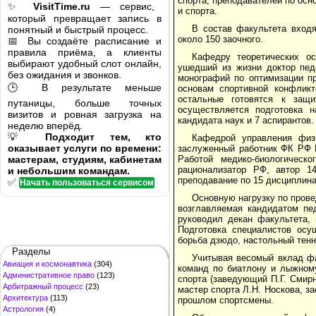
спорта, преподавателей по ос
✨
VisitTime.ru
— сервис,
и спорта.
который превращает запись в
В состав факультета входя
понятный и быстрый процесс.
около 150 заочного.
📅 Вы создаёте расписание и
правила приёма, а клиенты
Кафедру теоретических ос
выбирают удобный слот онлайн,
ушедший из жизни доктор педа
без ожидания и звонков.
монографий по оптимизации п
🕒 В результате меньше
основам спортивной конфликт
остальные готовятся к защи
путаницы, больше точных
осуществляется подготовка н
визитов и ровная загрузка на
кандидата наук и 7 аспирантов.
неделю вперёд.
💡
Подходит тем, кто
Кафедрой управления физи
оказывает услуги по времени:
заслуженный работник ФК РФ В
мастерам, студиям, кабинетам
Работой медико-биологическ
рационализатор РФ, автор 1
и небольшим командам.
преподавание по 15 дисциплина
✅
Начать пользоваться сервисом
Основную нагрузку по пров
возглавляемая кандидатом пе
руководил декан факультета,
Подготовка специалистов осущ
борьба дзюдо, настольный тенн
Разделы
Учитывая весомый вклад фа
Авиация и космонавтика
(304)
команд по биатлону и лыжному
Административное право
(123)
спорта (заведующий П.Г. Смир
Арбитражный процесс
(23)
мастер спорта Л.Н. Носкова, з
Архитектура
(113)
прошлом спортсмены.
Астрология
(4)