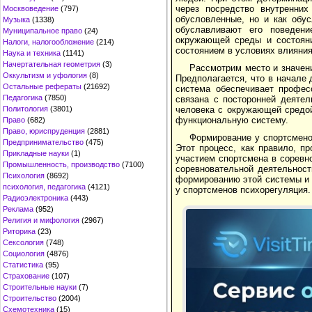
через посредство внутренних
Москвоведение
(797)
обусловленные, но и как обу
Музыка
(1338)
обуславливают его поведени
Муниципальное право
(24)
окружающей среды и состояни
Налоги, налогообложение
(214)
состоянием в условиях влияни
Наука и техника
(1141)
Начертательная геометрия
(3)
Рассмотрим место и значени
Оккультизм и уфология
(8)
Предполагается, что в начале
Остальные рефераты
(21692)
система обеспечивает профес
Педагогика
(7850)
связана с посторонней деятел
человека с окружающей средой
Политология
(3801)
функциональную систему.
Право
(682)
Право, юриспруденция
(2881)
Формирование у спортсмено
Предпринимательство
(475)
Этот процесс, как правило, п
Прикладные науки
(1)
участием спортсмена в соревн
Промышленность, производство
(7100)
соревновательной деятельност
Психология
(8692)
формированию этой системы и 
психология, педагогика
(4121)
у спортсменов психорегуляция.
Радиоэлектроника
(443)
Реклама
(952)
Религия и мифология
(2967)
Риторика
(23)
Сексология
(748)
Социология
(4876)
Статистика
(95)
Страхование
(107)
Строительные науки
(7)
Строительство
(2004)
Схемотехника
(15)