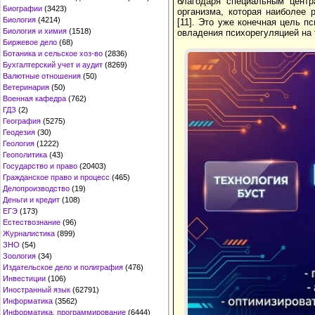
благодаря специальным центр
Биографии
(3423)
организма, которая наиболее 
Биология
(4214)
[11]. Это уже конечная цель п
Биология и химия
(1518)
овладения психорегуляцией на 
Биржевое дело
(68)
Ботаника и сельское хоз-во
(2836)
Бухгалтерский учет и аудит
(8269)
Валютные отношения
(50)
Ветеринария
(50)
Военная кафедра
(762)
ГДЗ
(2)
География
(5275)
Геодезия
(30)
Геология
(1222)
Геополитика
(43)
Государство и право
(20403)
Гражданское право и процесс
(465)
Делопроизводство
(19)
Деньги и кредит
(108)
ЕГЭ
(173)
Естествознание
(96)
Журналистика
(899)
ЗНО
(54)
Зоология
(34)
Издательское дело и полиграфия
(476)
Инвестиции
(106)
Иностранный язык
(62791)
Информатика
(3562)
Информатика, программирование
(6444)