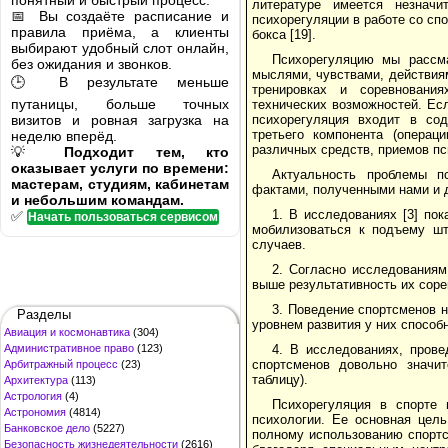
понятный и быстрый процесс.
литературе имеется незнач
📅 Вы создаёте расписание и
психорегуляции в работе со спо
правила приёма, а клиенты
бокса [19].
выбирают удобный слот онлайн,
Психорегуляцию мы рассма
без ожидания и звонков.
мыслями, чувствами, действиям
🕒 В результате меньше
тренировках и соревновани
путаницы, больше точных
технических возможностей. Есл
визитов и ровная загрузка на
психорегуляция входит в сод
третьего компонента (операци
неделю вперёд.
различных средств, приемов пс
💡
Подходит тем, кто
оказывает услуги по времени:
Актуальность проблемы п
мастерам, студиям, кабинетам
фактами, полученными нами и 
и небольшим командам.
1. В исследованиях [3] по
✅
Начать пользоваться сервисом
мобилизоваться к подъему шт
случаев.
2. Согласно исследованиям
выше результативность их соре
3. Поведение спортсменов н
Разделы
уровнем развития у них способн
Авиация и космонавтика
(304)
Административное право
(123)
4. В исследованиях, пров
спортсменов довольно значит
Арбитражный процесс
(23)
таблицу).
Архитектура
(113)
Астрология
(4)
Психорегуляция в спорте 
Астрономия
(4814)
психологии. Ее основная цель
Банковское дело
(5227)
полному использованию спортс
Безопасность жизнедеятельности
(2616)