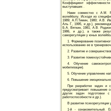
Коэффициент эффективности
выступавших .
Нами совместно с А.М. Р
волейболу. Исходя из специфи
1989; А.П.Тимин, 1980; А.В. И
Аль Г., 1995, и др.), рекомен
Б.А. Вяткин, 1981; А.В. Родион
1986, и др.), а также резу
саморегуляции у юных волейб
1. Формирование позитивног
использованию ее в тренировоч
2. Развитие и совершенство
3. Развитие помехоустойчив
4. Обучение самоконтрол
мобилизации).
5. Обучение управлению на
6. Повышение эмоционально
При разработке задач и 
предусматривает повышение с
других задач подготовки с 
работоспособности и др.).
В развитии психорегуляции 
1-й - ознакомительный. 