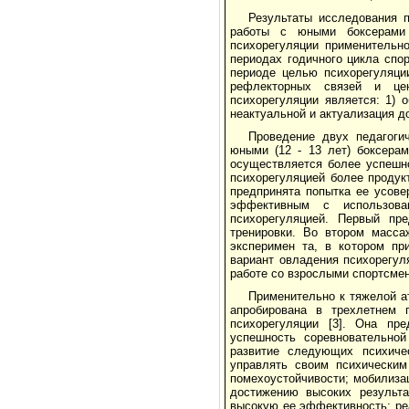
Результаты исследования п
работы с юными боксерами 
психорегуляции применительн
периодах годичного цикла спо
периоде целью психорегуляци
рефлекторных связей и цен
психорегуляции является: 1) 
неактуальной и актуализация 
Проведение двух педагоги
юными (12 - 13 лет) боксера
осуществляется более успешно
психорегуляцией более продук
предпринята попытка ее усове
эффективным с использова
психорегуляцией. Первый пр
тренировки. Во втором масса
эксперимен та, в котором пр
вариант овладения психорегул
работе со взрослыми спортсме
Применительно к тяжелой а
апробирована в трехлетнем 
психорегуляции [3]. Она пр
успешность соревновательной
развитие следующих психиче
управлять своим психическим
помехоустойчивости; мобилиза
достижению высоких результа
высокую ее эффективность: ре