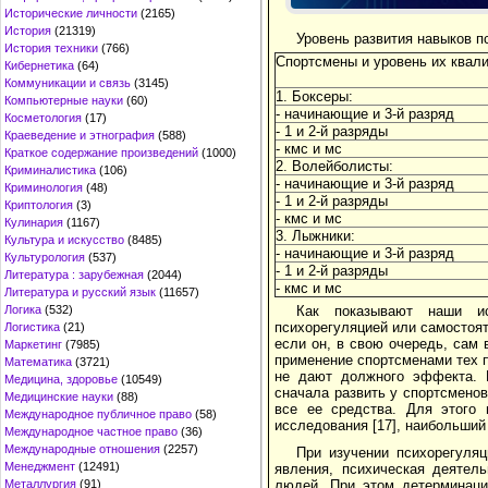
Исторические личности
(2165)
История
(21319)
Уровень развития навыков п
История техники
(766)
Спортсмены и уровень их квал
Кибернетика
(64)
Коммуникации и связь
(3145)
1. Боксеры:
Компьютерные науки
(60)
- начинающие и 3-й разряд
Косметология
(17)
- 1 и 2-й разряды
Краеведение и этнография
(588)
- кмс и мс
Краткое содержание произведений
(1000)
2. Волейболисты:
Криминалистика
(106)
- начинающие и 3-й разряд
Криминология
(48)
- 1 и 2-й разряды
Криптология
(3)
- кмс и мс
Кулинария
(1167)
3. Лыжники:
Культура и искусство
(8485)
- начинающие и 3-й разряд
Культурология
(537)
- 1 и 2-й разряды
Литература : зарубежная
(2044)
- кмс и мс
Литература и русский язык
(11657)
Как показывают наши ис
Логика
(532)
психорегуляцией или самостояте
Логистика
(21)
если он, в свою очередь, сам
Маркетинг
(7985)
применение спортсменами тех пр
Математика
(3721)
не дают должного эффекта. 
Медицина, здоровье
(10549)
сначала развить у спортсменов
Медицинские науки
(88)
все ее средства. Для этого 
Международное публичное право
(58)
исследования [17], наибольший
Международное частное право
(36)
Международные отношения
(2257)
При изучении психорегуляц
Менеджмент
(12491)
явления, психическая деятел
людей. При этом детерминаци
Металлургия
(91)