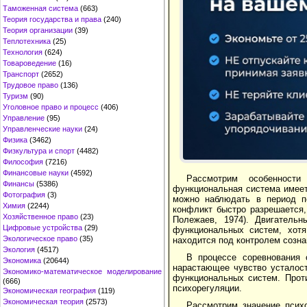
Таможенная система
(663)
Теория государства и права
(240)
Теория организации
(39)
Теплотехника
(25)
Технология
(624)
Товароведение
(16)
Транспорт
(2652)
Трудовое право
(136)
Туризм
(90)
Уголовное право и процесс
(406)
Управление
(95)
Управленческие науки
(24)
Физика
(3462)
Физкультура и спорт
(4482)
Философия
(7216)
Финансовые науки
(4592)
Рассмотрим особенности
Финансы
(5386)
функциональная система имеет
Фотография
(3)
можно наблюдать в период по
Химия
(2244)
конфликт быстро разрешается,
Хозяйственное право
(23)
Полежаев, 1974). Двигательн
Цифровые устройства
(29)
функциональных систем, хотя
Экологическое право
(35)
находится под контролем созна
Экология
(4517)
В процессе соревнования
Экономика
(20644)
нарастающее чувство усталост
Экономико-математическое моделирование
функциональных систем. Прот
(666)
психорегуляции.
Экономическая география
(119)
Экономическая теория
(2573)
Рассмотрим значение психо