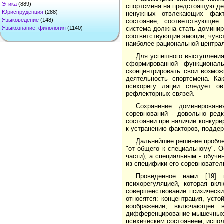
Этика
(889)
спортсмена на предстоящую де
Юриспруденция
(288)
ненужных отвлекающих факт
Языковедение
(148)
состояние, соответствующее
Языкознание, филология
(1140)
система должна стать доминир
соответствующие эмоции, чувс
наиболее рациональной центра
Для успешного выступлени
сформированной функционал
сконцентрировать свои возмож
деятельность спортсмена. Ка
психорегу ляции следует о
рефлекторных связей.
Сохранение доминирован
соревнований - довольно ред
состоянии при наличии конкур
к устранению факторов, подде
Дальнейшее решение пробле
"от общего к специальному". 
части), а специальным - обуч
из специфики его соревнователь
Проведенное нами [19] 
психорегуляцией, которая вк
совершенствование психически
относятся: концентрация, уст
воображение, включающее в
дифференцирование мышечных у
психическим состоянием, испо