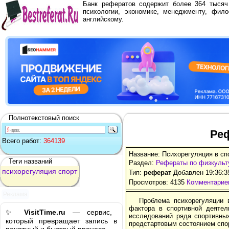
Банк рефератов содержит более 364 тыся
психологии, экономике, менеджменту, фило
английскому.
Полнотекстовый поиск
Реф
Всего работ:
364139
Название: Психорегуляция в сп
Теги названий
Раздел:
Рефераты по физкульт
психорегуляция
спорт
Тип:
реферат
Добавлен 19:36:3
Просмотров: 4135
Комментариев
Реклама
Проблема психорегуляции 
фактора в спортивной деятель
✨
VisitTime.ru
— сервис,
исследований ряда спортивных
который превращает запись в
предстартовым состоянием спо