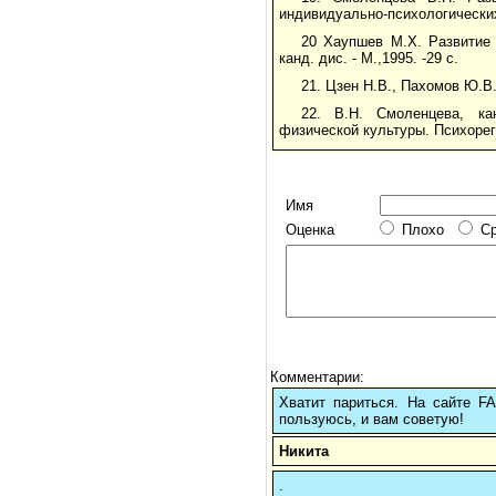
индивидуально-психологических 
20 Хаупшев М.Х. Развитие 
канд. дис. - М.,1995. -29 с.
21. Цзен Н.В., Пахомов Ю.В. 
22. В.Н. Смоленцева, ка
физической культуры. Психорег
Имя
Оценка
Плохо
С
Комментарии:
Хватит париться. На сайте 
пользуюсь, и вам советую!
Никита
.