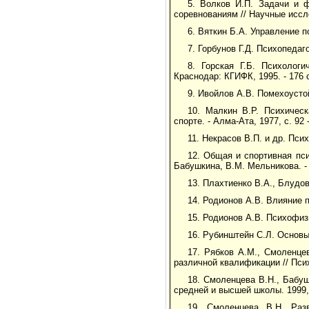
5. Волков И.П. Задачи и 
соревнованиям // Научные иссле
6. Вяткин Б.А. Управление п
7. Горбунов Г.Д. Психопедаго
8. Горская Г.Б. Психологи
Краснодар: КГИФК, 1995. - 176 
9. Ивойлов А.В. Помехоустой
10. Малкин В.Р. Психическ
спорте. - Алма-Ата, 1977, с. 92 -
11. Некрасов В.П. и др. Псих
12. Общая и спортивная пс
Бабушкина, В.М. Мельникова. - 
13. Плахтиенко В.А., Блудов
14. Родионов А.В. Влияние п
15. Родионов А.В. Психофизи
16. Рубинштейн С.Л. Основы 
17. Рябков А.М., Смоленце
различной квалификации // Псих
18. Смоленцева В.Н., Бабуш
средней и высшей школы. 1999, 
19. Смоленцева В.Н. Раз