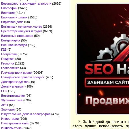
Безопасность жизнедеятельности
(2616)
Биографии
(3423)
Биология
(4214)
Биология и химия
(1518)
Биржевое дело
(68)
Ботаника и сельское хоз-во
(2836)
Бухгалтерский учет и аудит
(8269)
Валютные отношения
(50)
Ветеринария
(50)
Военная кафедра
(762)
ГДЗ
(2)
География
(5275)
Геодезия
(30)
Геология
(1222)
Геополитика
(43)
Государство и право
(20403)
Гражданское право и процесс
(465)
Делопроизводство
(19)
Деньги и кредит
(108)
ЕГЭ
(173)
Естествознание
(96)
Журналистика
(899)
ЗНО
(54)
Зоология
(34)
Издательское дело и полиграфия
(476)
Инвестиции
(106)
2. За 5-7 дней до визита к
Иностранный язык
(62791)
этого лучше использовать пр
Информатика
(3562)