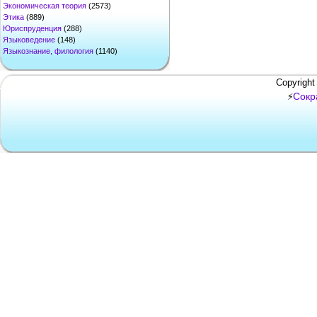
Экономическая теория
(2573)
Этика
(889)
Юриспруденция
(288)
Языковедение
(148)
Языкознание, филология
(1140)
Copyright
Сокр
⚡