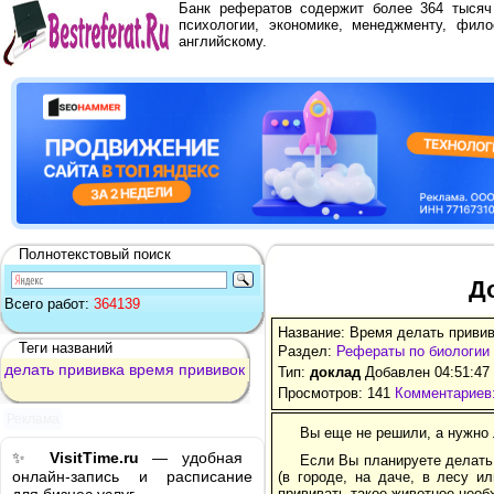
Банк рефератов содержит более 364 тыся
психологии, экономике, менеджменту, фило
английскому.
Полнотекстовый поиск
Д
Всего работ:
364139
Название: Время делать приви
Теги названий
Раздел:
Рефераты по биологии
делать
прививка
время
прививок
Тип:
доклад
Добавлен 04:51:47
Просмотров: 141
Комментариев:
Реклама
Вы еще не решили, а нужно 
✨
VisitTime.ru
— удобная
Если Вы планируете делать
онлайн-запись и расписание
(в городе, на даче, в лесу и
прививать такое животное необ