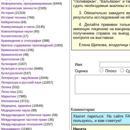
"Поливеркан", "Вальбазен" и та
Информатика, программирование
(6444)
сдать необходимые анализы и 
Исторические личности
(2165)
3. Обязательно заведите в
История
(21319)
результаты исследований на яй
История техники
(766)
Кибернетика
(64)
4. Делайте прививки толь
Коммуникации и связь
(3145)
имеющих лицензию на вакцинац
Компьютерные науки
(60)
получением справок на выезд
Косметология
(17)
контроля на выставках.
Краеведение и этнография
(588)
Елена Щипкова, владелица 
Краткое содержание произведений
(1000)
Криминалистика
(106)
Криминология
(48)
Криптология
(3)
Кулинария
(1167)
Имя
Культура и искусство
(8485)
Оценка
Плохо
С
Культурология
(537)
Литература : зарубежная
(2044)
Литература и русский язык
(11657)
Логика
(532)
Логистика
(21)
Маркетинг
(7985)
Математика
(3721)
Медицина, здоровье
(10549)
Комментарии:
Медицинские науки
(88)
Международное публичное право
(58)
Хватит париться. На сайте 
Международное частное право
(36)
пользуюсь, и вам советую!
Международные отношения
(2257)
Никита
Менеджмент
(12491)