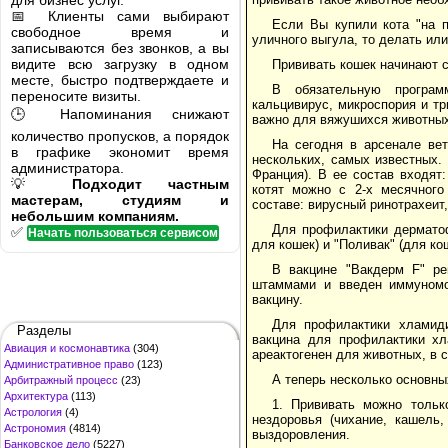
для бизнес услуг.
📅 Клиенты сами выбирают
Если Вы купили кота "на п
свободное время и
уличного выгула, то делать ил
записываются без звонков, а вы
видите всю загрузку в одном
Прививать кошек начинают с 
месте, быстро подтверждаете и
В обязательную программ
переносите визиты.
кальцивирус, микроспория и тр
🕒 Напоминания снижают
важно для вяжушихся животных
количество пропусков, а порядок
На сегодня в арсенале ве
в графике экономит время
нескольких, самых известных.
администратора.
Франция). В ее состав входят:
💡
Подходит частным
котят можно с 2-х месячного
мастерам, студиям и
составе: вирусный ринотрахеит
небольшим компаниям.
Для профилактики дермато
✅
Начать пользоваться сервисом
для кошек) и "Поливак" (для кош
В вакцине "Вакдерм F" ре
штаммами и введен иммуномо
вакцину.
Для профилактики хламиди
Разделы
вакцина для профилактики хл
Авиация и космонавтика
(304)
ареактогенен для животных, в 
Административное право
(123)
А теперь несколько основны
Арбитражный процесс
(23)
Архитектура
(113)
1. Прививать можно тольк
Астрология
(4)
нездоровья (чихание, кашель,
Астрономия
(4814)
выздоровления.
Банковское дело
(5227)