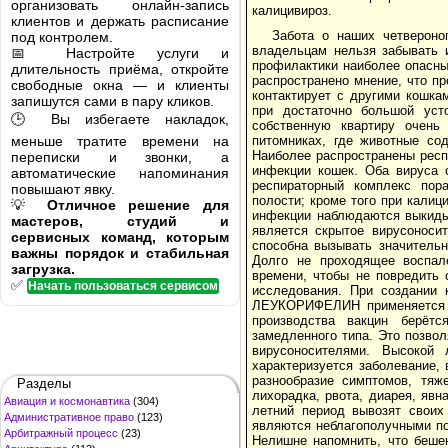
организовать онлайн-запись
калицивироз.
клиентов и держать расписание
Забота о наших четвероно
под контролем.
владельцам нельзя забывать 
📅 Настройте услуги и
профилактики наиболее опасны
длительность приёма, откройте
распространено мнение, что пр
свободные окна — и клиенты
контактирует с другими кошка
запишутся сами в пару кликов.
при достаточно большой уст
🕒 Вы избегаете накладок,
собственную квартиру очень
меньше тратите времени на
питомниках, где животные со
Наиболее распространены респ
переписки и звонки, а
инфекции кошек. Оба вируса 
автоматические напоминания
респираторный комплекс пор
повышают явку.
полости; кроме того при калиц
💡
Отличное решение для
инфекции наблюдаются выкиды
мастеров, студий и
является скрытое вирусоноси
сервисных команд, которым
способна вызывать значительн
важны порядок и стабильная
Долго не проходящее воспале
загрузка.
времени, чтобы не повредить
✅
Начать пользоваться сервисом
исследования. При создании 
ЛЕУКОРИФЕЛИН применяется ме
производства вакцин берётс
замедленного типа. Это позво
вирусоносителями. Высокой
характеризуется заболевание,
разнообразие симптомов, тя
Разделы
лихорадка, рвота, диарея, яв
Авиация и космонавтика
(304)
летний период вывозят своих
Административное право
(123)
являются неблагополучными по
Арбитражный процесс
(23)
Нелишне напомнить, что бешен