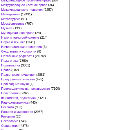
Международное публичное право
(58)
Международное частное право
(36)
Международные отношения
(2257)
Менеджмент
(12491)
Металлургия
(91)
Москвоведение
(797)
Музыка
(1338)
Муниципальное право
(24)
Налоги, налогообложение
(214)
Наука и техника
(1141)
Начертательная геометрия
(3)
Оккультизм и уфология
(8)
Остальные рефераты
(21692)
Педагогика
(7850)
Политология
(3801)
Право
(682)
Право, юриспруденция
(2881)
Предпринимательство
(475)
Прикладные науки
(1)
Промышленность, производство
(7100)
Психология
(8692)
психология, педагогика
(4121)
Радиоэлектроника
(443)
Реклама
(952)
Религия и мифология
(2967)
Риторика
(23)
Сексология
(748)
Социология
(4876)