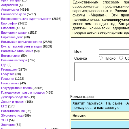
Архитектура
(113)
Единственным способом пре
Астрология
(4)
своевременная профилактич
Астрономия
(4814)
зарегистрированных в Росси
Банковское дело
(5227)
фирмы «Мериал». Эти прои
Безопасность жизнедеятельности
(2616)
панлейкопении, калицивирусн
Биографии
(3423)
менее чем на один год. Вакц
должны клинически здоровые
Биология
(4214)
предлагается ветеринарным вр
Биология и химия
(1518)
Биржевое дело
(68)
Ботаника и сельское хоз-во
(2836)
Бухгалтерский учет и аудит
(8269)
Валютные отношения
(50)
Имя
Ветеринария
(50)
Оценка
Плохо
С
Военная кафедра
(762)
ГДЗ
(2)
География
(5275)
Геодезия
(30)
Геология
(1222)
Геополитика
(43)
Государство и право
(20403)
Гражданское право и процесс
(465)
Комментарии:
Делопроизводство
(19)
Деньги и кредит
(108)
Хватит париться. На сайте 
ЕГЭ
(173)
пользуюсь, и вам советую!
Естествознание
(96)
Никита
Журналистика
(899)
ЗНО
(54)
.
Зоология
(34)