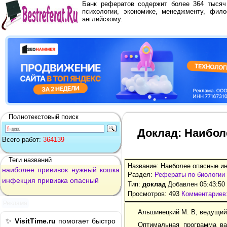
Банк рефератов содержит более 364 тыся
психологии, экономике, менеджменту, фило
английскому.
Полнотекстовый поиск
Доклад: Наибол
Всего работ:
364139
Теги названий
Название: Наиболее опасные и
наиболее
прививок
нужный
кошка
Раздел:
Рефераты по биологии
инфекция
прививка
опасный
Тип:
доклад
Добавлен 05:43:50
Просмотров: 493
Комментариев:
Реклама
Альшинецкий М. В, ведущий
✨
VisitTime.ru
помогает быстро
Оптимальная программа вак