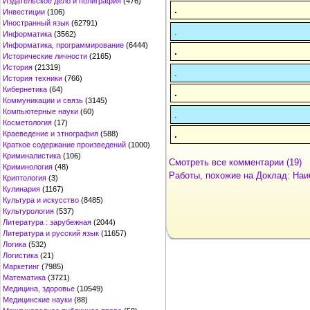
Издательское дело и полиграфия
(476)
.
Инвестиции
(106)
Иностранный язык
(62791)
.
Информатика
(3562)
Информатика, программирование
(6444)
.
Исторические личности
(2165)
История
(21319)
.
История техники
(766)
Кибернетика
(64)
.
Коммуникации и связь
(3145)
Компьютерные науки
(60)
.
Косметология
(17)
.
Краеведение и этнография
(588)
Краткое содержание произведений
(1000)
Криминалистика
(106)
Смотреть все комментарии (19)
Криминология
(48)
Работы, похожие на Доклад: Наи
Криптология
(3)
Кулинария
(1167)
Культура и искусство
(8485)
Культурология
(537)
Литература : зарубежная
(2044)
Литература и русский язык
(11657)
Логика
(532)
Логистика
(21)
Маркетинг
(7985)
Математика
(3721)
Медицина, здоровье
(10549)
Медицинские науки
(88)