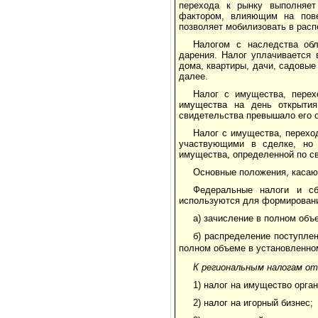
перехода к рынку выполняет
фактором, влияющим на пове
позволяет мобилизовать в рас
Налогом с наследства об
дарения. Налог уплачивается 
дома, квартиры, дачи, садовые
далее.
Налог с имущества, перех
имущества на день открыти
свидетельства превышало его о
Налог с имущества, перехо
участвующими в сделке, но 
имущества, определенной по с
Основные положения, касаю
Федеральные налоги и сб
используются для формирован
а) зачисление в полном об
б) распределение поступле
полном объеме в установленно
К региональным налогам о
1) налог на имущество орган
2) налог на игорный бизнес;