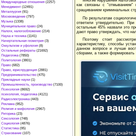
Многие нарушения налоговог
Международные отношения
(2257)
как связаны с "отмыванием" 
Менеджмент
(12491)
сращиванием криминальных стр
Металлургия
(91)
Москвоведение
(797)
По результатам социологич
Музыка
(1338)
ответили утвердительно. При
Муниципальное право
(24)
остальные 45% назвали это пр
Налоги, налогообложение
(214)
дают право утверждать, что на
Наука и техника
(1141)
Поэтому стоит рассмотр
Начертательная геометрия
(3)
характеристику, способы уста
Оккультизм и уфология
(8)
данном вопросе и лучше восп
Остальные рефераты
(21692)
сборами, а также формировать 
Педагогика
(7850)
Политология
(3801)
Право
(682)
Право, юриспруденция
(2881)
Предпринимательство
(475)
Прикладные науки
(1)
Промышленность, производство
(7100)
Психология
(8692)
психология, педагогика
(4121)
Радиоэлектроника
(443)
Реклама
(952)
Религия и мифология
(2967)
Риторика
(23)
Сексология
(748)
Социология
(4876)
Статистика
(95)
Страхование
(107)