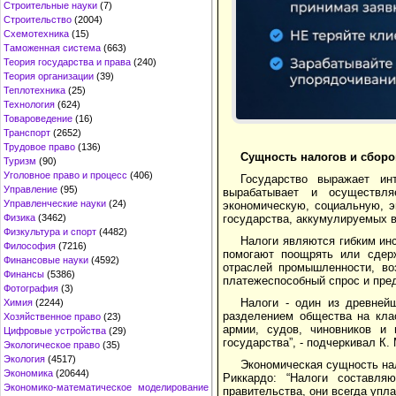
Строительные науки
(7)
Строительство
(2004)
Схемотехника
(15)
Таможенная система
(663)
Теория государства и права
(240)
Теория организации
(39)
Теплотехника
(25)
Технология
(624)
Товароведение
(16)
Транспорт
(2652)
Трудовое право
(136)
Сущность налогов и сборо
Туризм
(90)
Уголовное право и процесс
(406)
Государство выражает ин
Управление
(95)
вырабатывает и осуществл
Управленческие науки
(24)
экономическую, социальную, 
Физика
(3462)
государства, аккумулируемых в
Физкультура и спорт
(4482)
Налоги являются гибким ин
Философия
(7216)
помогают поощрять или сдерж
Финансовые науки
(4592)
отраслей промышленности, во
Финансы
(5386)
платежеспособный спрос и пред
Фотография
(3)
Налоги - один из древней
Химия
(2244)
разделением общества на кла
Хозяйственное право
(23)
армии, судов, чиновников и
Цифровые устройства
(29)
государства”, - подчеркивал К.
Экологическое право
(35)
Экология
(4517)
Экономическая сущность нал
Экономика
(20644)
Риккардо: “Налоги составля
Экономико-математическое моделирование
правительства, они всегда упла