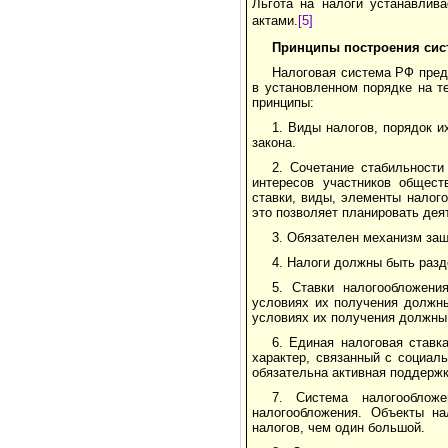
Льгота на налоги устанавлива
актами.
[5]
Принципы построения сис
Налоговая система РФ пред
в установленном порядке на 
принципы:
1. Виды налогов, порядок и
закона.
2. Сочетание стабильност
интересов участников общест
ставки, виды, элементы налог
это позволяет планировать дея
3. Обязателен механизм защ
4. Налоги должны быть разд
5. Ставки налогообложен
условиях их получения должны
условиях их получения должны 
6. Единая налоговая ставк
характер, связанный с социал
обязательна активная поддерж
7. Система налогооблож
налогообложения. Объекты на
налогов, чем один большой.