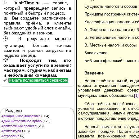
✨
VisitTime.ru
— сервис,
Сущность налогов и сборов
который превращает запись в
понятный и быстрый процесс.
Принципы построения систе
📅 Вы создаёте расписание и
Классификация налогов и с
правила приёма, а клиенты
выбирают удобный слот онлайн,
А. Федеральные налоги и с
без ожидания и звонков.
Б. Региональные налоги и с
🕒 В результате меньше
путаницы, больше точных
В. Местные налоги и сборы
визитов и ровная загрузка на
Заключение
неделю вперёд.
💡
Подходит тем, кто
Библиографический список 
оказывает услуги по времени:
мастерам, студиям, кабинетам
Введение
и небольшим командам.
✅
Начать пользоваться сервисом
Налог – обязательный, инд
форме отчуждения принадлежа
управления денежных средс
муниципальных образований.
[1]
Сбор - обязательный взнос,
условий совершения в отнош
Разделы
самоуправления, иными уполн
Авиация и космонавтика
(304)
включая предоставление опред
Административное право
(123)
Арбитражный процесс
(23)
Налоги взимаются государ
Архитектура
(113)
законном порядке. Налоги я
момента возникновения госу
Астрология
(4)