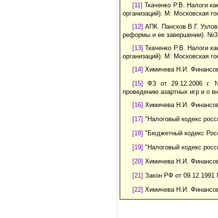
[11]
Ткаченко Р.В. Налоги к
организаций). М: Московская го
[12]
АПК. Пансков В.Г. Узло
реформы и ее завершении). №3. 
[13]
Ткаченко Р.В. Налоги к
организаций). М: Московская го
[14]
Химичева Н.И. Финансово
[15]
ФЗ от 29.12.2006 г. 
проведению азартных игр и о в
[16]
Химичева Н.И. Финансово
[17]
"Налоговый кодекс росси
[18]
"Бюджетный кодекс Росс
[19]
"Налоговый кодекс росси
[20]
Химичева Н.И. Финансово
[21]
Закон РФ от 09.12.1991
[22]
Химичева Н.И. Финансово