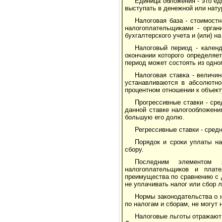
Единица обложения - это ед
выступать в денежной или нат
Налоговая база - стоимост
налогоплательщиками - орган
бухгалтерского учета и (или) 
Налоговый период - кален
окончании которого определяе
период может состоять из одно
Налоговая ставка - величи
устанавливаются в абсолютно
процентном отношении к объект
Прогрессивные ставки - сре
данной ставке налогообложен
большую его долю.
Регрессивные ставки - сред
Порядок и сроки уплаты на
сбору.
Последним элементом я
налогоплательщиков и плат
преимущества по сравнению с 
не уплачивать налог или сбор 
Нормы законодательства о 
по налогам и сборам, не могут 
Налоговые льготы отражают