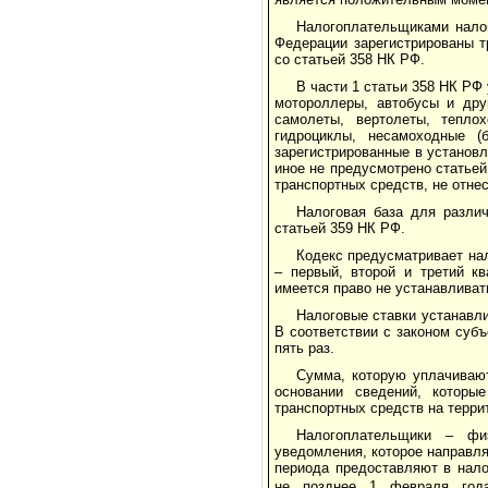
Налогоплательщиками налог
Федерации зарегистрированы т
со статьей 358 НК РФ.
В части 1 статьи 358 НК РФ
мотороллеры, автобусы и дру
самолеты, вертолеты, теплох
гидроциклы, несамоходные (
зарегистрированные в установ
иное не предусмотрено статье
транспортных средств, не отне
Налоговая база для различ
статьей 359 НК РФ.
Кодекс предусматривает нал
– первый, второй и третий к
имеется право не устанавливат
Налоговые ставки устанавли
В соответствии с законом суб
пять раз.
Сумма, которую уплачиваю
основании сведений, которы
транспортных средств на терри
Налогоплательщики – фи
уведомления, которое направля
периода предоставляют в нало
не позднее 1 февраля год