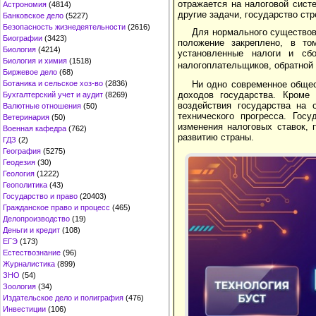
отражается на налоговой сист
Астрономия
(4814)
другие задачи, государство ст
Банковское дело
(5227)
Безопасность жизнедеятельности
(2616)
Для нормального существов
Биографии
(3423)
положение закреплено, в то
Биология
(4214)
установленные налоги и сб
Биология и химия
(1518)
налогоплательщиков, обратной 
Биржевое дело
(68)
Ботаника и сельское хоз-во
(2836)
Ни одно современное общес
доходов государства. Кроме
Бухгалтерский учет и аудит
(8269)
воздействия государства на 
Валютные отношения
(50)
технического прогресса. Гос
Ветеринария
(50)
изменения налоговых ставок, 
Военная кафедра
(762)
развитию страны.
ГДЗ
(2)
География
(5275)
Геодезия
(30)
Геология
(1222)
Геополитика
(43)
Государство и право
(20403)
Гражданское право и процесс
(465)
Делопроизводство
(19)
Деньги и кредит
(108)
ЕГЭ
(173)
Естествознание
(96)
Журналистика
(899)
ЗНО
(54)
Зоология
(34)
Издательское дело и полиграфия
(476)
Инвестиции
(106)