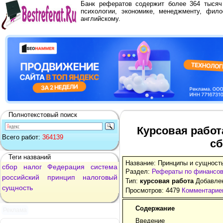
Банк рефератов содержит более 364 тыся
психологии, экономике, менеджменту, фило
английскому.
Полнотекстовый поиск
Курсовая работ
Всего работ:
364139
сб
Теги названий
Название: Принципы и сущность
сбор
налог
Федерация
система
Раздел:
Рефераты по финансо
российский
принцип
налоговый
Тип:
курсовая работа
Добавлен
сущность
Просмотров: 4479
Комментариев
Содержание
Реклама
Введение