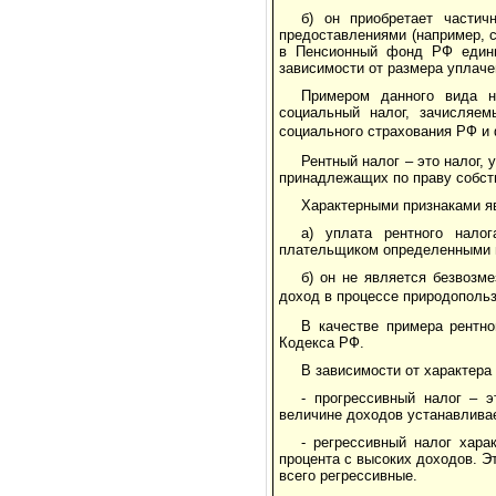
б) он приобретает частич
предоставлениями (например, с
в Пенсионный фонд РФ едины
зависимости от размера уплаче
Примером данного вида н
социальный налог, зачисля
социального страхования РФ и
Рентный налог – это налог,
принадлежащих по праву собств
Характерными признаками я
а) уплата рентного нало
плательщиком определенными 
б) он не является безвозм
доход в процессе природопольз
В качестве примера рентно
Кодекса РФ.
В зависимости от характера
- прогрессивный налог – э
величине доходов устанавливае
- регрессивный налог хара
процента с высоких доходов. Э
всего регрессивные.