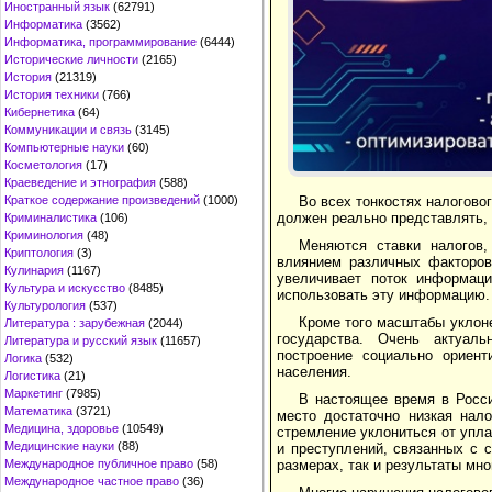
Иностранный язык
(62791)
Информатика
(3562)
Информатика, программирование
(6444)
Исторические личности
(2165)
История
(21319)
История техники
(766)
Кибернетика
(64)
Коммуникации и связь
(3145)
Компьютерные науки
(60)
Косметология
(17)
Краеведение и этнография
(588)
Во всех тонкостях налогово
Краткое содержание произведений
(1000)
должен реально представлять, 
Криминалистика
(106)
Криминология
(48)
Меняются ставки налогов,
Криптология
(3)
влиянием различных факторов
Кулинария
(1167)
увеличивает поток информац
Культура и искусство
(8485)
использовать эту информацию. 
Культурология
(537)
Кроме того масштабы уклоне
Литература : зарубежная
(2044)
государства. Очень актуаль
Литература и русский язык
(11657)
построение социально ориент
Логика
(532)
населения.
Логистика
(21)
Маркетинг
(7985)
В настоящее время в Росс
Математика
(3721)
место достаточно низкая нало
Медицина, здоровье
(10549)
стремление уклониться от упл
Медицинские науки
(88)
и преступлений, связанных с 
размерах, так и результаты мн
Международное публичное право
(58)
Международное частное право
(36)