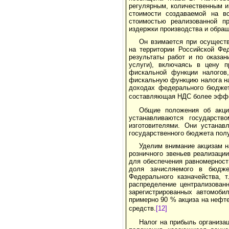
регулярным, количественным и
стоимости создаваемой на в
стоимостью реализованной пр
издержки производства и обра
Он взимается при осущест
на территории Российской Фе
результаты работ и по оказан
услуги), включаясь в цену п
фискальной функции налогов
фискальную функцию налога на
доходах федерального бюджет
составляющая НДС более эффек
Общие положения об акци
устанавливаются государств
изготовителями. Они устанав
государственного бюджета пол
Уделим внимание акцизам н
розничного звеньев реализации
для обеспечения равномерност
доля зачисляемого в бюдже
Федерального казначейства, 
распределение централизованн
зарегистрированных автомоби
примерно 90 % акциза на нефт
средств.
[12]
Налог на прибыль организа