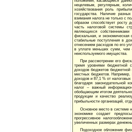
положения, касающиеся данно
нецелевым, регулярным, коли
хозяйствования роль прибыли
государства. Наличие разных
взимания налога не только с п
образом способствует росту 
часть налоговой системы ст
являющихся собственниками
фискальная, и экономическая 
стабильные поступления в дох
отнесением расходов по его уп
в уплате меньших сумм, чем 
неиспользуемого имущества.
При рассмотрении его фиск
тремя уровнями бюджетной с
доходов бюджетов бюджетной с
местных бюджетов. Например, 
доходов и 87,1 % от налоговых
благодаря законодательной к
налог – важный информацион
обобщающим итогом деятельнос
продукции и качество реализ
прибыльности организаций, отд
Основное место в системе 
экономике создает предпос
прогрессивное налогообложе
увеличенных размерах денежны
Подоходное обложение физ