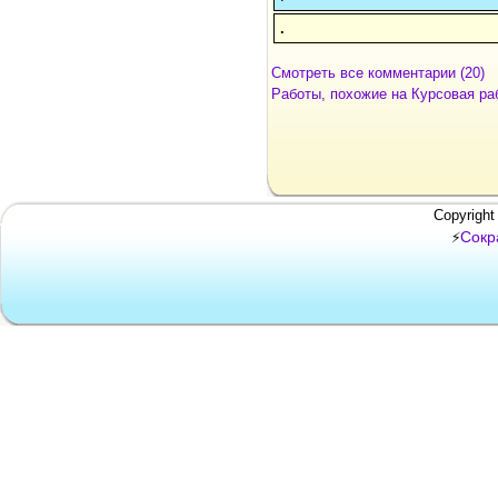
.
Смотреть все комментарии (20)
Работы, похожие на Курсовая ра
Copyright
Сокр
⚡