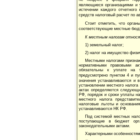
являющиеся организациями и 
истечении каждого отчетного
средств налоговый расчет по а
Стоит отметить, что орган
соответствующие местные бюд
К местным налогам относя
1) земельный налог;
2) налог на имущество физи
Местными налогами признаю
нормативными правовыми ак
обязательны к уплате на т
предусмотрено пунктом 4 и пу
значения устанавливаются и в
установлении местного налога
актах определяются следующи
РФ, порядок и сроки уплаты н
местного налога представит
налоговые льготы и основани
устанавливаются НК РФ.
Под системой местных нало
поступающие в бюджет орга
законодательными актами.
Характерными особенностям