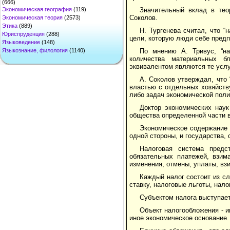
(666)
Экономическая география
(119)
Значительный вклад в тео
Соколов.
Экономическая теория
(2573)
Этика
(889)
Н. Тургенева считал, что “
Юриспруденция
(288)
цели, которую люди себе предп
Языковедение
(148)
Языкознание, филология
(1140)
По мнению А. Тривус, “на
количества материальных б
эквивалентом являются те услу
А. Соколов утверждал, что
властью с отдельных хозяйств
либо задач экономической поли
Доктор экономических наук
общества определенной части в
Экономическое содержание 
одной стороны, и государства,
Налоговая система предс
обязательных платежей, взим
изменения, отмены, уплаты, вз
Каждый налог состоит из сл
ставку, налоговые льготы, нало
Субъектом налога выступает
Объект налогообложения - и
иное экономическое основание.