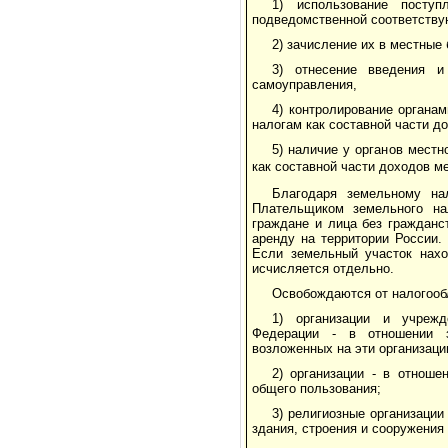
1) использование посту
подведомственной соответству
2) зачисление их в местные
3) отнесение введения и
самоуправления,
4) контролирование органа
налогам как составной части д
5) наличие у органов мест
как составной части доходов м
Благодаря земельному на
Плательщиком земельного на
граждане и лица без гражданс
аренду на территории России.
Если земельный участок нахо
исчисляется отдельно.
Освобождаются от налогооб
1) организации и учрежд
Федерации - в отношении з
возложенных на эти организаци
2) организации - в отнош
общего пользования;
3) религиозные организаци
здания, строения и сооружения 