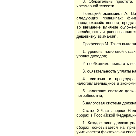
8. Обязательны простота,
чрезмерной тяжести.
Немецкий экономист А. Ва
следующих принципах: фина
народнохозяйственных, предст
во внимание влияние обложен
всеобщность и равно напряжен
дешевизну взимания".
Профессор М. Такер выделя
1. уровень налоговой став
уровня доходов;
2. необходимо прилагать вс
3. обязательность уплаты на
4. система и процедур
налогоплательщиков и экономи
5. налоговая система долж
потребностям;
6.налоговая система должна
Статья 3 Часть первая Нал
сборах в Российской Федерации
1. Каждое лицо должно упл
сборах основывается на приз
учитывается фактическая спосо