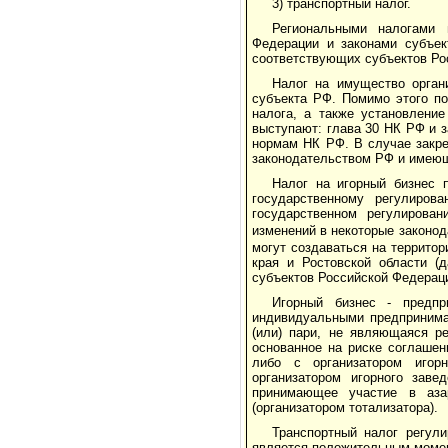
3) транспортный налог.
Региональными налогами 
Федерации и законами субъек
соответствующих субъектов Рос
Налог на имущество орган
субъекта РФ. Помимо этого по
налога, а также установлени
выступают: глава 30 НК РФ и 
нормам НК РФ. В случае закр
законодательством РФ и имеющ
Налог на игорный бизнес п
государственному регулиро
государственном регулирова
изменений в некоторые законо
могут создаваться на территор
края и Ростовской области (
субъектов Российской Федераци
Игорный бизнес - предпр
индивидуальными предпринима
(или) пари, не являющаяся ре
основанное на риске соглаше
либо с организатором игорн
организатором игорного заве
принимающее участие в азар
(организатором тотализатора).
Транспортный налог регул
является положительным момент