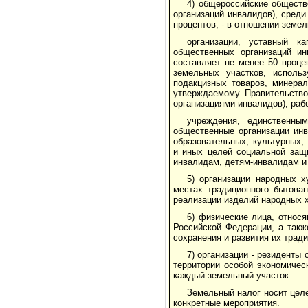
4) общероссийские обществ
организаций инвалидов), сред
процентов, - в отношении земе
организации, уставный к
общественных организаций ин
составляет не менее 50 проце
земельных участков, исполь
подакцизных товаров, минера
утверждаемому Правительство
организациями инвалидов), рабо
учреждения, единственны
общественные организации инв
образовательных, культурных,
и иных целей социальной защ
инвалидам, детям-инвалидам и
5) организации народных 
местах традиционного бытова
реализации изделий народных 
6) физические лица, относ
Российской Федерации, а такж
сохранения и развития их трад
7) организации - резиденты
территории особой экономичес
каждый земельный участок.
Земельный налог носит целе
конкретные мероприятия.