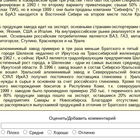
 в Ванино в Хабаровском крае при участии TWG был построен специаль
ионирован в 1993 г. по второму варианту приватизации, свыше 50% 
уках TWG, но в конце 1999 г. они были проданы компании "Сибнефть" (т
ти БрАЗ находится в Восточной Сибири на втором месте после Кр
 продукции завода идет на экспорт, основными странами-экспортерами
ия, Япония, США и Италия. На внутрироссийском рынке реализуется 
ния. Основными российским потребителями являются ВАЗ, ГАЗ, мета
итогорске, Ступино, Красноярске и на Урале.
 алюминиевый завод примерно в три раза меньше Братского и пятый 
 городе Шелехов недалеко от Иркутска на Транссибирской железнодо
в 1962 г., и сейчас ИркАЗ является градообразующим предприятием Ше
остепенный рост города, в Шелехове - одни из самых высоких средне
 Иркутской области. В 1996 г. завод вошел в состав Сибирско-Уральск
же вошел Уральский алюминиевый завод и Североуральский бокси
 СУАЛ ИркАЗ получил постоянного поставщика глинозема с Урал
 нужды в сырье в основном за счет российского глинозема. Кроме т
кого месторождения бокситов в Республике Коми, т.к. североура
1999 г. заводом было произведено примерно 250 тыс. т первичного ал
е 80% продукции завода пошло на экспорт, оставшиеся 20% испол
 предприятиях Самары и Новосибирска. Благодаря отсутствию
о распоряжался выпускаемой продукцией в отличие от Братского завод
Оценить/Добавить комментарий
Плохо
Средне
Хорошо
Отлично