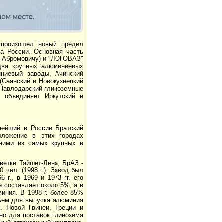
Реклама
 произошел новый предел
а России. Основная часть
у Абромовичу) и "ЛОГОВАЗ"
 два крупных алюминиевых
иниевый заводы, Ачинский
(Саянский и Новокузнецкий
 Павлодарский глиноземные
 объединяет Иркутский и
нейший в России Братский
оложение в этих городах
дними из самых крупных в
ветке Тайшет-Лена, БрАЗ -
 чел. (1998 г.). Завод был
г., в 1969 и 1973 гг. его
 составляет около 5%, а в
иния. В 1998 г. более 85%
ьем для выпуска алюминия
, Новой Гвинеи, Греции и
но для поставок глинозема