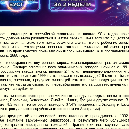
еся тенденции в российской экономике в начале 90-х годов пока
ть должна была развалиться в числе первых, из-за того что существо
х поставок, а также того немаловажного факта, что потребление алюм
 раз) из-за сокращения военных заказов, снижения объемов про
ии. Но производство поначалу снизилось ненамного, а в последующие
вень 1990 года.
м, что сокращение внутреннего спроса компенсировалось ростом эксп
бежье. Экспорт алюминия всех алюминиевых заводов, начиная с 1991 
. российские заводы экспортировали 2,4 млн. т первичного алюминия, ч
я, то уже по итогам 1999 г. этот показатель возрос до 2,8 млн. т. Вы
ллинга, операции, предусматривающей изготовление продукции на ос
авляет на завод сырье, тот перерабатывает его за соответствующую п
лизует за рубежом.
 толлинговых партнеров алюминиевые заводы наладили связи с про
инее, Бразилии, Венесуэле, Ямайке, Индии, Греции и других странах. В 
ил 4,3 млн т., из которых примерно 37,4% пришлось на Украину и Каз
из стран дальнего зарубежья (в основном из Австралии).
ция предприятий алюминиевой промышленности проводилась с 1992 
бе внимание зарубежных инвесторов, в результате чего большинс
од контролем иностранных компаний. Практически все крупные ал
ллинговым операциям оказались под контролем британской транснац