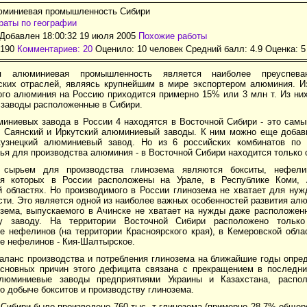
юминиевая промышленность Сибири
аты по географии
Добавлен 18:00:32 19 июля 2005
Похожие работы
2190
Комментариев: 20
Оценило: 10 человек Средний балл: 4.9 Оценка:
5
ая алюминиевая промышленность является наиболее преуспев
ских отраслей, являясь крупнейшим в мире экспортером алюминия. И
ого алюминия на Россию приходится примерно 15% или 3 млн т. Из ни
заводы расположенные в Сибири.
миниевых завода в России 4 находятся в Восточной Сибири - это самы
, Саянский и Иркутский алюминиевый заводы. К ним можно еще добав
узнецкий алюминиевый завод. Но из 6 российских комбинатов по 
ья для производства алюминия - в Восточной Сибири находится только о
 сырьем для производства глинозема являются бокситы, нефели
я которых в России расположены на Урале, в Республике Коми, А
й областях. Но производимого в России глинозема не хватает для ну
ти. Это является одной из наиболее важных особенностей развития а
озема, выпускаемого в Ачинске не хватает на нужды даже расположе
у заводу. На территории Восточной Сибири расположено только
е нефелинов (на территории Красноярского края), в Кемеровской обл
е нефелинов - Кия-Шалтырское.
аланс производства и потребления глинозема на ближайшие годы опред
сновных причин этого дефицита связана с прекращением в последни
алюминиевые заводы предприятиями Украины и Казахстана, распо
 добыче бокситов и производству глинозема.
в Сибири было произведено 760 тыс. т глинозема (примерно 28,7% общер