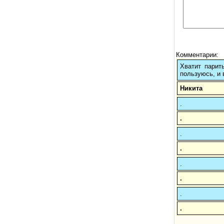
Комментарии:
Хватит парит
пользуюсь, и 
Никита
.
.
.
.
.
.
.
.