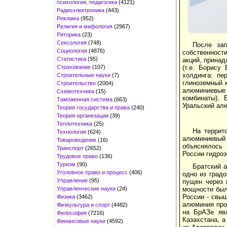
психология, педагогика
(4121)
Радиоэлектроника
(443)
Реклама
(952)
Религия и мифология
(2967)
Риторика
(23)
Сексология
(748)
После зап
Социология
(4876)
собственност
Статистика
(95)
акций, прина
Страхование
(107)
(т.е. Борису
холдинга: пе
Строительные науки
(7)
глиноземный 
Строительство
(2004)
алюминиевые 
Схемотехника
(15)
комбинаты).
Таможенная система
(663)
Уральский ал
Теория государства и права
(240)
Теория организации
(39)
Теплотехника
(25)
На террит
Технология
(624)
алюминиевый
Товароведение
(16)
объяснялось 
Транспорт
(2652)
России гидроэ
Трудовое право
(136)
Туризм
(90)
Братский 
Уголовное право и процесс
(406)
одно из градо
Управление
(95)
пущен через н
Управленческие науки
(24)
мощности был
России - свыш
Физика
(3462)
алюминия про
Физкультура и спорт
(4482)
на БрАЗе явл
Философия
(7216)
Казахстана, 
Финансовые науки
(4592)