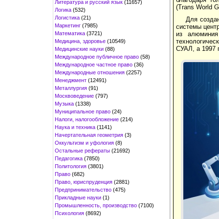
Литература и русский язык
(11657)
(Trans World 
Логика
(532)
Логистика
(21)
Для созда
Маркетинг
(7985)
системы центр
Математика
(3721)
из алюминия
технологическ
Медицина, здоровье
(10549)
СУАЛ, а 1997 
Медицинские науки
(88)
Международное публичное право
(58)
Международное частное право
(36)
Международные отношения
(2257)
Менеджмент
(12491)
Металлургия
(91)
Москвоведение
(797)
Музыка
(1338)
Муниципальное право
(24)
Налоги, налогообложение
(214)
Наука и техника
(1141)
Начертательная геометрия
(3)
Оккультизм и уфология
(8)
Остальные рефераты
(21692)
Педагогика
(7850)
Политология
(3801)
Право
(682)
Право, юриспруденция
(2881)
Предпринимательство
(475)
Прикладные науки
(1)
Промышленность, производство
(7100)
Психология
(8692)