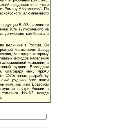
ный отгрузочный комплекс.
акций предприятия в итоге
.е. Роману Абрамовичу). По
асноярского алюминиевого
 продукции БрАЗа являются
менее 10% выпускаемого на
ллургические комбинаты в
по величине в России. Он
рожной магистрали. Завод
лехова, благодаря которому
душевых доходов населения
ой алюминиевой компании, в
товый рудник. Благодаря
а, благодаря чему ИркАЗ
ого СУАл начал разработку
льсике рудники уже почти
юминия, как и на Братском
ьзуются внутри России в
 толлинга ИркАЗ всегда
а.