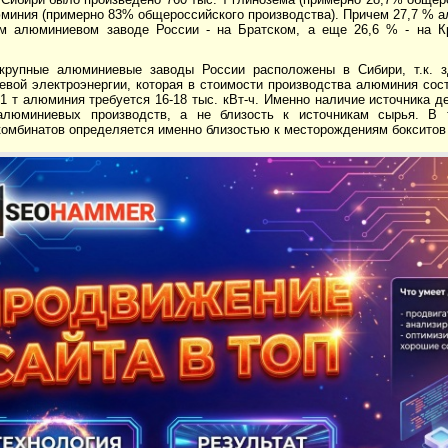
юминия (примерно 83% общероссийского производства). Причем 27,7 % 
м алюминиевом заводе России - на Братском, а еще 26,6 % - на 
крупные алюминиевые заводы России расположены в Сибири, т.к. з
вой электроэнергии, которая в стоимости производства алюминия сост
1 т алюминия требуется 16-18 тыс. кВт-ч. Именно наличие источника 
алюминиевых производств, а не близость к источникам сырья. В
комбинатов определяется именно близостью к месторождениям бокситов