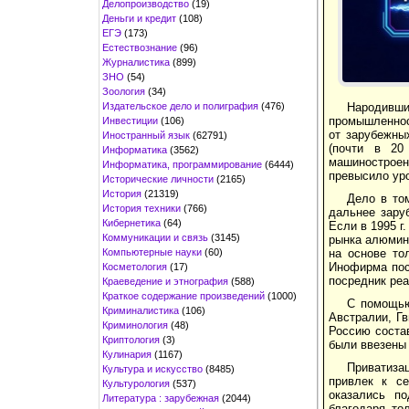
Делопроизводство
(19)
Деньги и кредит
(108)
ЕГЭ
(173)
Естествознание
(96)
Журналистика
(899)
ЗНО
(54)
Зоология
(34)
Издательское дело и полиграфия
(476)
Народивши
промышленнос
Инвестиции
(106)
от зарубежны
Иностранный язык
(62791)
(почти в 20
Информатика
(3562)
машиностроен
Информатика, программирование
(6444)
превысило уро
Исторические личности
(2165)
История
(21319)
Дело в то
История техники
(766)
дальнее зару
Кибернетика
(64)
Если в 1995 г
Коммуникации и связь
(3145)
рынка алюмини
Компьютерные науки
(60)
на основе то
Инофирма пост
Косметология
(17)
посредник реа
Краеведение и этнография
(588)
Краткое содержание произведений
(1000)
С помощью
Криминалистика
(106)
Австралии, Гв
Криминология
(48)
Россию состав
Криптология
(3)
были ввезены 
Кулинария
(1167)
Приватиза
Культура и искусство
(8485)
привлек к се
Культурология
(537)
оказались п
Литература : зарубежная
(2044)
благодаря то