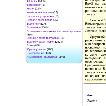
из Австралии
Финансы
(5386)
БрАЗ был акц
Фотография
(3)
оказалось в р
Химия
(2244)
рентабильнос
Хозяйственное право
(23)
завода.
Цифровые устройства
(29)
Экологическое право
(35)
Свыше 90%
Великобритан
Экология
(4517)
заводе алюми
Экономика
(20644)
Липецке, Магн
Экономико-математическое моделирование
(666)
Иркутский
Экономическая география
(119)
расположен в
Экономическая теория
(2573)
был построен 
Этика
(889)
происходит п
Юриспруденция
(288)
на территории
Языковедение
(148)
которую так
Языкознание, филология
(1140)
вхождению в
обеспечивает
Среднетиманс
исчерпаны. В 
заводе свыш
основном на
самостоятельн
Имя
Оценка