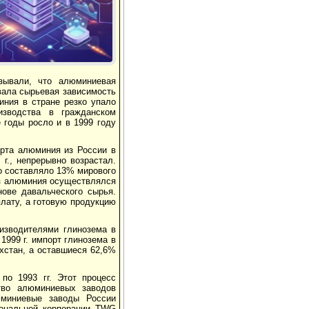
Реклама
зывали, что алюминиевая
вала сырьевая зависимость
иния в стране резко упало
изводства в гражданском
 годы росло и в 1999 году
орта алюминия из России в
г., непрерывно возрастал.
то составляло 13% мирового
воз алюминия осуществлялся
нове давальческого сырья.
лату, а готовую продукцию
изводителями глинозема в
1999 г. импорт глинозема в
ахстан, а оставшиеся 62,6%
по 1993 гг. Этот процесс
тво алюминиевых заводов
юминиевые заводы России
иональной корпорации TWG