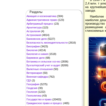
2,4 млн. т ал
на крупнейше
заводе.
Разделы
Авиация и космонавтика
(304)
Наиболее 
наиболее деше
Административное право
(123)
производство 
Арбитражный процесс
(23)
размещение 
Архитектура
(113)
глиноземных 
Астрология
(4)
Астрономия
(4814)
Банковское дело
(5227)
Безопасность жизнедеятельности
(2616)
Биографии
(3423)
Биология
(4214)
Биология и химия
(1518)
Биржевое дело
(68)
Ботаника и сельское хоз-во
(2836)
Бухгалтерский учет и аудит
(8269)
Валютные отношения
(50)
Ветеринария
(50)
Военная кафедра
(762)
ГДЗ
(2)
География
(5275)
Геодезия
(30)
Геология
(1222)
Геополитика
(43)
Государство и право
(20403)
Гражданское право и процесс
(465)