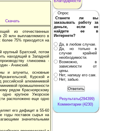
Благодарности
Опрос
Станете ли вы
Скачать
заказывать работу за
деньги, если не
найдете ее в
ающей из отечественных
Интернете?
з 20 млн выплавляемого в
х более 75% приходится на
Да, в любом случае.
Да, но только в
й крупный Братский, потом
случае крайней
ить находящий в Западной
необходимости.
производству глинозема -
Возможно, в
дин - Ачинский.
зависимости от
цены.
ны и алуниты, основные
Нет, напишу его сам.
рхангельской, Курской и
Нет, забью.
жд российской алюминиевой
люминиевой промышленности
нному рядом Красноярскому
 одно крупное Ужорское
асти расположено еще одно
Результаты(294399)
Комментарии (4230)
еляет его дефицит в 55-60
е годы поставок сырья на
лагающими значительными
оссийского производства) и