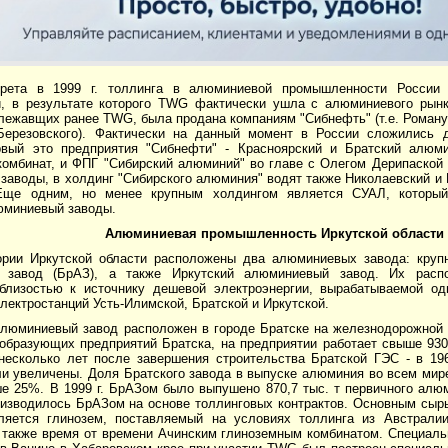
рета в 1999 г. толлинга в алюминиевой промышленности России
и, в результате которого TWG фактически ушла с алюминиевого рынк
длежавщих ранее TWG, была продана компаниям "Сибнефть" (т.е. Роман
 Березовского). Фактически на данный момент в России сложились
рвый это предприятия "Сибнефти" - Красноярский и Братский алюм
комбинат, и ФПГ "Сибирский алюминий" во главе с Олегом Дерипаской 
заводы, в холдинг "Сибирского алюминия" водят также Николаевский и
 Еще одним, но менее крупным холдингом является СУАЛ, который
юминиевый заводы.
Алюминиевая промышленность Иркутской области
ории Иркутской области расположены два алюминиевых завода: круп
 завод (БрАЗ), а также Иркутский алюминиевый завод. Их расп
близостью к источнику дешевой электроэнергии, вырабатываемой о
лектростанций Усть-Илимской, Братской и Иркутской.
алюминиевый завод расположен в городе Братске на железнодорожной 
образующих предприятий Братска, на предприятии работает свыше 9300
есколько лет после завершения строительства Братской ГЭС - в 1966 
и увеличены. Доля Братского завода в выпуске алюминия во всем мире
е 25%. В 1999 г. БрАЗом было выпушено 870,7 тыс. т первичного алюм
изводилось БрАЗом на основе толлинговых контрактов. Основным сыр
яется глинозем, поставляемый на условиях толлинга из Австралии
а также время от времени Ачинским глиноземным комбинатом. Специаль