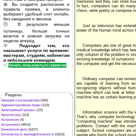
memories and they can store muc
📅 Вы создаёте расписание и
In fact, computers can do many 
правила приёма, а клиенты
chess, write poetry or compose m
выбирают удобный слот онлайн,
без ожидания и звонков.
🕒 В результате меньше
Just as television has extend
power of the human mind across th
путаницы, больше точных
визитов и ровная загрузка на
неделю вперёд.
💡
Подходит тем, кто
Computers are one of great im
medical knowledge which has been 
оказывает услуги по времени:
only solution of the problem is s
мастерам, студиям, кабинетам
existing knowledge of symptoms o
и небольшим командам.
the computer and get the necessar
✅
Начать пользоваться сервисом
Ordinary computer can remembe
are capable of learning from e
recognizing objects without hu
machine which can look at letter
Разделы
machine has as certain learning p
Авиация и космонавтика
(304)
Административное право
(123)
Арбитражный процесс
(23)
Information science with the 
Архитектура
(113)
That’s why computer technology 
Астрология
(4)
“computing machine” was introduc
Астрономия
(4814)
problems. Contact with the mach
Банковское дело
(5227)
subject. School computers are us
Безопасность жизнедеятельности
(2616)
people who finish the school must