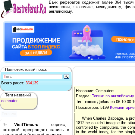
Банк рефератов содержит более 364 тыся
психологии, экономике, менеджменту, фило
английскому.
Полнотекстовый поиск
Всего работ:
364139
Название: Computers
Теги названий
Раздел:
Топики по английскому
computer
Тип:
топик
Добавлен 06:10:00 1
Просмотров: 5199
Комментариев
Реклама
When Charles Babbage, a profe
1812 he couldn’t imagine the situ
✨
VisitTime.ru
— сервис,
controlled by computers, the co
который превращает запись в
in the world today, for the sim
понятный и быстрый процесс.