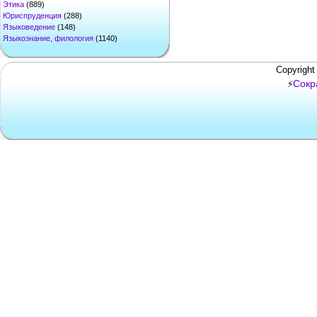
Этика
(889)
Юриспруденция
(288)
Языковедение
(148)
Языкознание, филология
(1140)
Copyright
Сокр
⚡