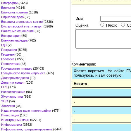
Биографии
(3423)
Биология
(4214)
Биология и химия
(1518)
Биржевое дело
(68)
Имя
Ботаника и сельское хоз-во
(2836)
Оценка
Плохо
С
Бухгалтерский учет и аудит
(8269)
Валютные отношения
(50)
Ветеринария
(50)
Военная кафедра
(762)
ГДЗ
(2)
География
(5275)
Геодезия
(30)
Геология
(1222)
Комментарии:
Геополитика
(43)
Государство и право
(20403)
Хватит париться. На сайте 
Гражданское право и процесс
(465)
пользуюсь, и вам советую!
Делопроизводство
(19)
Деньги и кредит
(108)
Никита
ЕГЭ
(173)
Естествознание
(96)
.
Журналистика
(899)
.
ЗНО
(54)
Зоология
(34)
.
Издательское дело и полиграфия
(476)
Инвестиции
(106)
.
Иностранный язык
(62791)
Информатика
(3562)
.
Информатика, программирование
(6444)