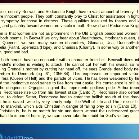
ee, equally Beowulf and Redcrosse Knight have a vast amount of bravery. T
re innocent people. They both constantly pray to Christ for assistance in fight
 sympathy for those in distress. These qualities idealized by thanes and 
r, and gallantry toward women are visible in both Beowulf and Redcrosse Knig
on is that women are not as prominent in the Old English period and women a
 both poems. In Beowulf we only hear about Wealhtheow, Hrothgar’s queen,
e Queene,” we see many women characters, Gloriana, Una, Duessa/Fidess
delia (Faith), Sperenza (Hope), and Charissa (Charity). In some way or anoth
, good and bad.
y both heroes have an encounter with a character from hell. Beowulf dives into
endel’s mother is waiting to attack. He cannot cut her with his sword, so h
lling Grendel’s mother by cutting her head off. He sees Grendel dead body ne
return to Denmark (pg. 61, 1356-84). This expresses an important virtue
ifera (Queen of Hell) and the parade of vices. He has been weakened by his 
 the instinctive good sense to flee from that castle, his conscience is still a
the dungeon of Orgoglio, a giant that represents godless pride. Arthur (re
s Redcrosse rise up from his lowest state (Canto 7). Redcrosse also defeat
ell to defeat Satan, Redcrosse had to enter the hellish mouth of the dragon 
e he is saved twice by very timely help. The Well of Life and The Tree of Li
to mankind, which aids Christian in danger of falling prey to sin (Canto 10)
Christian is, he is no match for sin and death without the underserved gr
tian life is one of humility; we can never take the credit for God’s victory.