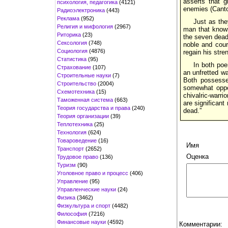
asserts that g
психология, педагогика
(4121)
enemies (Canto
Радиоэлектроника
(443)
Реклама
(952)
Just as the
Религия и мифология
(2967)
man that knows
Риторика
(23)
the seven deadl
Сексология
(748)
noble and cour
Социология
(4876)
regain his stre
Статистика
(95)
In both poe
Страхование
(107)
an unfretted wa
Строительные науки
(7)
Both possesse
Строительство
(2004)
somewhat oppos
Схемотехника
(15)
chivalric-warri
Таможенная система
(663)
are significant
Теория государства и права
(240)
dead.”
Теория организации
(39)
Теплотехника
(25)
Технология
(624)
Товароведение
(16)
Имя
Транспорт
(2652)
Оценка
Трудовое право
(136)
Туризм
(90)
Уголовное право и процесс
(406)
Управление
(95)
Управленческие науки
(24)
Физика
(3462)
Физкультура и спорт
(4482)
Философия
(7216)
Финансовые науки
(4592)
Комментарии: