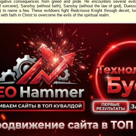
egative consequences from greed and pride. He encounters several evild
l sorcerer), Sansfoy (without faith), Sansloy (without the law of god), Dues
to name a few. These evildoers fight Redcrosse Knight through deceit, lus
ith faith in Christ to overcome the evils of the spiritual realm.