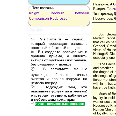
Название: A C
Теги названий
Раздел:
Топик
Knight
Beowulf
between
Тип:
доклад
Д
Comparison
Redcrosse
Просмотров: 
Реклама
Both Beowul
Modern Period. 
✨
VisitTime.ru
— сервис,
that values her
который превращает запись в
Grendel, Grend
понятный и быстрый процесс.
virtue of Holin
📅 Вы создаёте расписание и
Heritage® Dict
правила приёма, а клиенты
especially one 
выбирают удобный слот онлайн,
без ожидания и звонков.
“The Faerie
and practices. 
🕒 В результате меньше
the dragon of 
путаницы, больше точных
challenge of g
визитов и ровная загрузка на
fierce monsters
неделю вперёд.
with him, but a
💡
Подходит тем, кто
have true faith.
оказывает услуги по времени:
Much of Beo
мастерам, студиям, кабинетам
loyalty in sold
и небольшим командам.
warrior societi
✅
Начать пользоваться сервисом
Redcrosse Knig
Roman Church. R
of loyalty, hum