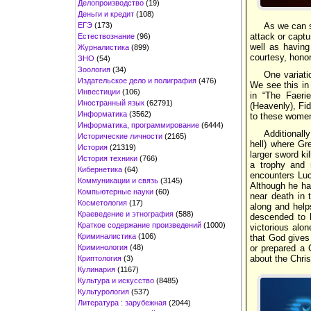
Делопроизводство
(19)
Деньги и кредит
(108)
ЕГЭ
(173)
As we can s
attack or captu
Естествознание
(96)
well as having
Журналистика
(899)
courtesy, hono
ЗНО
(54)
Зоология
(34)
One variati
Издательское дело и полиграфия
(476)
We see this in
Инвестиции
(106)
in “The Faeri
Иностранный язык
(62791)
(Heavenly), Fi
Информатика
(3562)
to these women
Информатика, программирование
(6444)
Additionall
Исторические личности
(2165)
hell) where Gr
История
(21319)
larger sword ki
История техники
(766)
a trophy and 
Кибернетика
(64)
encounters Luc
Коммуникации и связь
(3145)
Although he had
Компьютерные науки
(60)
near death in 
Косметология
(17)
along and help
Краеведение и этнография
(588)
descended to h
Краткое содержание произведений
(1000)
victorious alon
Криминалистика
(106)
that God gives 
Криминология
(48)
or prepared a 
about the Chris
Криптология
(3)
Кулинария
(1167)
Культура и искусство
(8485)
Культурология
(537)
Литература : зарубежная
(2044)