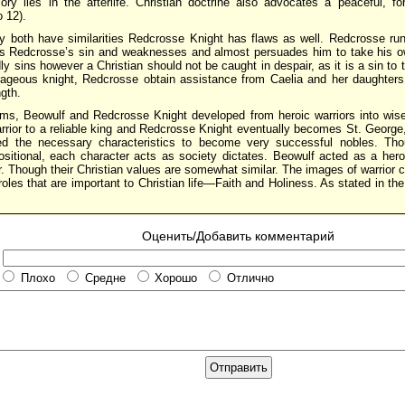
lory lies in the afterlife. Christian doctrine also advocates a peaceful, fo
 12).
y both have similarities Redcrosse Knight has flaws as well. Redcrosse run
 Redcrosse’s sin and weaknesses and almost persuades him to take his own
y sins however a Christian should not be caught in despair, as it is a sin to 
ageous knight, Redcrosse obtain assistance from Caelia and her daughters
ngth.
ms, Beowulf and Redcrosse Knight developed from heroic warriors into wise
rrior to a reliable king and Redcrosse Knight eventually becomes St. George,
d the necessary characteristics to become very successful nobles. Tho
itional, each character acts as society dictates. Beowulf acted as a her
or. Though their Christian values are somewhat similar. The images of warrior
 roles that are important to Christian life—Faith and Holiness. As stated in the
Оценить/Добавить комментарий
Плохо
Средне
Хорошо
Отлично