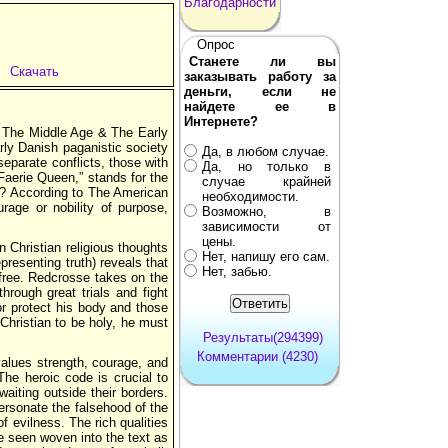
Благодарности
Опрос
Станете ли вы
Скачать
заказывать работу за
деньги, если не
найдете ее в
Интернете?
, The Middle Age & The Early
rly Danish paganistic society
Да, в любом случае.
separate conflicts, those with
Да, но только в
Faerie Queen,” stands for the
случае крайней
ro? According to The American
необходимости.
rage or nobility of purpose,
Возможно, в
зависимости от
цены.
 Christian religious thoughts
Нет, напишу его сам.
presenting truth) reveals that
Нет, забью.
 free. Redcrosse takes on the
hrough great trials and fight
mor protect his body and those
 Christian to be holy, he must
Результаты(294399)
Комментарии (4230)
alues strength, courage, and
. The heroic code is crucial to
waiting outside their borders.
ersonate the falsehood of the
f evilness. The rich qualities
re seen woven into the text as