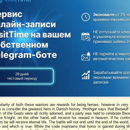
ilarity of both these warriors are rewards for being heroes, however in very 
e is consider the greatest hero in Danish history. Hrothgar says that Beowulf w
of the Geats were all richly adorned, and a party was held to celebrate Beowu
e Knight, on the other hand, will receive his reward in heaven. If he contin
s he will receive eternal life. The battle will not end until the end of the world
se and which is true. While the code maintains that honor is gained during li