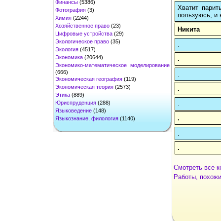
Финансы
(5386)
Хватит парит
Фотография
(3)
пользуюсь, и 
Химия
(2244)
Хозяйственное право
(23)
Никита
Цифровые устройства
(29)
Экологическое право
(35)
.
Экология
(4517)
Экономика
(20644)
.
Экономико-математическое моделирование
(666)
.
Экономическая география
(119)
Экономическая теория
(2573)
.
Этика
(889)
Юриспруденция
(288)
.
Языковедение
(148)
.
Языкознание, филология
(1140)
.
.
Смотреть все к
Работы, похожи