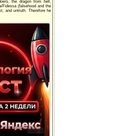
oers, the dragon from hell,
sa/Fidessa (falsehood and the
t, and untruth. Therefore he
Реклама