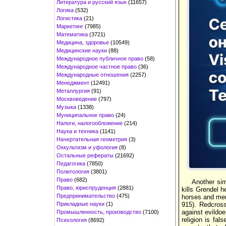
Литература и русский язык
(11657)
Логика
(532)
Логистика
(21)
Маркетинг
(7985)
Математика
(3721)
Медицина, здоровье
(10549)
Медицинские науки
(88)
Международное публичное право
(58)
Международное частное право
(36)
Международные отношения
(2257)
Менеджмент
(12491)
Металлургия
(91)
Москвоведение
(797)
Музыка
(1338)
Муниципальное право
(24)
Налоги, налогообложение
(214)
Наука и техника
(1141)
Начертательная геометрия
(3)
Оккультизм и уфология
(8)
Остальные рефераты
(21692)
Педагогика
(7850)
Политология
(3801)
Право
(682)
Another sim
Право, юриспруденция
(2881)
kills Grendel h
Предпринимательство
(475)
horses and men 
Прикладные науки
(1)
915). Redcross
against evildoer
Промышленность, производство
(7100)
religion is fal
Психология
(8692)