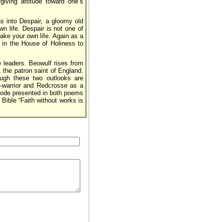
rgiving attitude toward one’s
s into Despair, a gloomy old
 life. Despair is not one of
take your own life. Again as a
 in the House of Holiness to
 leaders. Beowulf rises from
 the patron saint of England.
ugh these two outlooks are
o-warrior and Redcrosse as a
 code presented in both poems
 Bible “Faith without works is