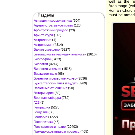
well as the n
Archimago (evi
Roman Church) 
must be armed w
Разделы
Авиация и космонавтика
(304)
Административное право
(123)
Арбитражный процесс
(23)
Архитектура
(113)
Астрология
(4)
Астрономия
(4814)
Банковское дело
(5227)
Безопасность жизнедеятельности
(2616)
Биографии
(3423)
Биология
(4214)
Биология и химия
(1518)
Биржевое дело
(68)
Ботаника и сельское хоз-во
(2836)
Бухгалтерский учет и аудит
(8269)
Валютные отношения
(50)
Ветеринария
(50)
Военная кафедра
(762)
ГДЗ
(2)
География
(5275)
Геодезия
(30)
Геология
(1222)
Геополитика
(43)
Государство и право
(20403)
Гражданское право и процесс
(465)