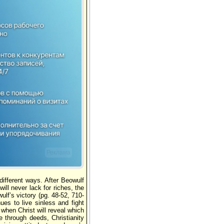
Реклама
different ways. After Beowulf
ill never lack for riches, the
lf’s victory (pg. 48-52, 710-
ues to live sinless and fight
, when Christ will reveal which
fe through deeds, Christianity