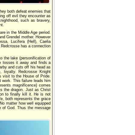
hey both defeat enemies that
ing off evil they encounter as
knighthood, such as bravery,
ht.
re in the Middle Age period.
 and Grendel mother. However
a, Lucifera (Hell), Caelia
er Redcrosse has a connection
 the lake (personification of
e tosses it away and finds a
arby and cuts off his head as
, loyalty. Redcrosse Knight
visit to the House of Pride.
t work. This failure leads him
presents magnificence) comes
s the dragon. Just as Christ
to finally kill it. He is not
fe, both represents the grace
. No matter how well equipped
ace of God. Thus the message