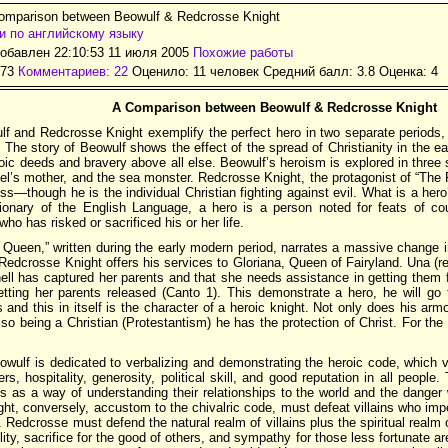
omparison between Beowulf & Redcrosse Knight
и по английскому языку
обавлен 22:10:53 11 июля 2005
Похожие работы
673
Комментариев: 22
Оценило: 11 человек Средний балл: 3.8 Оценка:
4
A Comparison between Beowulf & Redcrosse Knight
f and Redcrosse Knight exemplify the perfect hero in two separate periods
The story of Beowulf shows the effect of the spread of Christianity in the ea
oic deeds and bravery above all else. Beowulf’s heroism is explored in three 
el’s mother, and the sea monster. Redcrosse Knight, the protagonist of “The 
ess—though he is the individual Christian fighting against evil. What is a he
ionary of the English Language, a hero is a person noted for feats of cou
who has risked or sacrificed his or her life.
 Queen,” written during the early modern period, narrates a massive change in
Redcrosse Knight offers his services to Gloriana, Queen of Fairyland. Una (re
hell has captured her parents and that she needs assistance in getting them
etting her parents released (Canto 1). This demonstrate a hero, he will go t
 and this in itself is the character of a heroic knight. Not only does his ar
lso being a Christian (Protestantism) he has the protection of Christ. For the
wulf is dedicated to verbalizing and demonstrating the heroic code, which v
iers, hospitality, generosity, political skill, and good reputation in all people
es as a way of understanding their relationships to the world and the danger 
ht, conversely, accustom to the chivalric code, must defeat villains who imp
edcrosse must defend the natural realm of villains plus the spiritual realm o
ility, sacrifice for the good of others, and sympathy for those less fortunate a