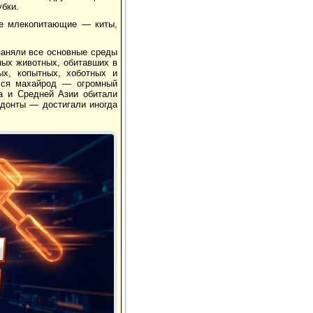
бки.
ие млекопитающие — киты,
заняли все основные среды
ных животных, обитавших в
ых, копытных, хоботных и
лся махайрод — огромный
а и Средней Азии обитали
одонты — достигали иногда