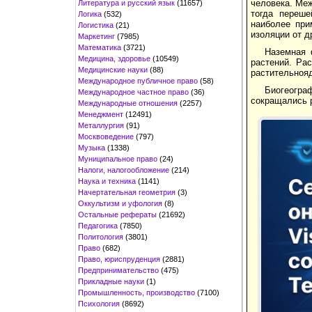
человека. Ме
Литература и русский язык
(11657)
тогда переше
Логика
(532)
наиболее при
Логистика
(21)
изоляции от д
Маркетинг
(7985)
Математика
(3721)
Наземная 
Медицина, здоровье
(10549)
растений. Ра
Медицинские науки
(88)
растительноя
Международное публичное право
(58)
Биогеограф
Международное частное право
(36)
сокращались 
Международные отношения
(2257)
Менеджмент
(12491)
Металлургия
(91)
Москвоведение
(797)
Музыка
(1338)
Муниципальное право
(24)
Налоги, налогообложение
(214)
Наука и техника
(1141)
Начертательная геометрия
(3)
Оккультизм и уфология
(8)
Остальные рефераты
(21692)
Педагогика
(7850)
Политология
(3801)
Право
(682)
Право, юриспруденция
(2881)
Предпринимательство
(475)
Прикладные науки
(1)
Промышленность, производство
(7100)
Психология
(8692)