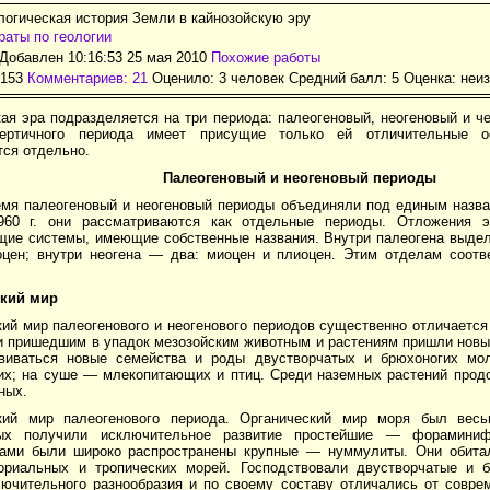
логическая история Земли в кайнозойскую эру
аты по геологии
Добавлен 10:16:53 25 мая 2010
Похожие работы
4153
Комментариев: 21
Оценило: 3 человек Средний балл: 5 Оценка:
неи
ая эра подразделяется на три периода: палеогеновый, неогеновый и ч
вертичного периода имеет присущие только ей отличительные о
тся отдельно.
Палеогеновый и неогеновый периоды
емя палеогеновый и неогеновый периоды объединяли под единым назв
960 г. они рассматриваются как отдельные периоды. Отложения э
щие системы, имеющие собственные названия. Внутри палеогена выдел
оцен; внутри неогена — два: миоцен и плиоцен. Этим отделам соотв
ский мир
ий мир палеогенового и неогенового периодов существенно отличается
 пришедшим в упадок мезозойским животным и растениям пришли новы
виваться новые семейства и роды двустворчатых и брюхоногих мо
х; на суше — млекопитающих и птиц. Среди наземных растений продо
ных.
кий мир палеогенового периода. Органический мир моря был весь
ных получили исключительное развитие простейшие — форамини
ми были широко распространены крупные — нуммулиты. Они обитал
ориальных и тропических морей. Господствовали двустворчатые и 
лючительного разнообразия и по своему составу отличались от совре