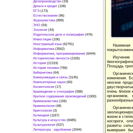
Делопроизводство
(19)
Деньги и кредит
(108)
ЕГЭ
(173)
Естествознание
(96)
Журналистика
(899)
ЗНО
(54)
Зоология
(34)
Издательское дело и полиграфия
(476)
Инвестиции
(106)
Иностранный язык
(62791)
Наземная
Информатика
(3562)
покрытосеменн
Информатика, программирование
(6444)
Изучение
Исторические личности
(2165)
биогеографич
История
(21319)
Площадь троп
История техники
(766)
Кибернетика
(64)
Органичес
Коммуникации и связь
(3145)
изменения. Б
Компьютерные науки
(60)
неогене прод
двустворчатые
Косметология
(17)
очень близок
Краеведение и этнография
(588)
организмов,
Краткое содержание произведений
(1000)
разнообразны
Криминалистика
(106)
Криминология
(48)
Органичес
Криптология
(3)
эволюциониро
Кулинария
(1167)
жизни в степя
Культура и искусство
(8485)
носороги, ол
Культурология
(537)
развиты силь
Литература : зарубежная
(2044)
вымерших бы