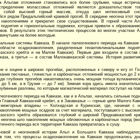
к Альпам отложения становились все более грубыми, чаще встреча
спределение молассовых отложений являются доказательством то
и собой высокий горный массив, откуда шел интенсивный сн
ся рядом Предальпийский краевой прогиб. В середине неогена этот пр
накоплениями и прекратил свое существование. В горной части А
 поднятия и горизонтальные подвижки, которые привели к образован
вов. В результате этих тектонических процессов во многих участках 
двинутыми на более молодые.
нальные системы Кавказа. В начале палеогенового периода на Кавказ
области осадконакопления, разделенные геоантиклинальными подн
казского хребта и на Малом Кавказе). Первые две входили в состав
каза, а третья — в состав Малокавказской системы. История развити
е и эоцене в широких прогибах, расположенных к северу и югу от Гла
ание песчаных, глинистых и карбонатных отложений мощностью до 2 к
яде глубоких прогибов накапливалась очень мощная толща вулканичес
 до 5 км, а в Грузии — до 7 км). Земная кора здесь имела значител
лубинные разломы, по которым магматический материал поступал на пов
леогенового периода на Кавказе, как и в Альпах, начались сильные подн
Главный Кавказский хребет, а в Закавказье — горные цепи Малого Кав
 межгорные впадины — Колхидская и Куринская, где, начиная с н
акопление мощных осадков за счет материала, поступавшего с высоких
казского хребта образовался глубокий и широкий Предкавказский кр
о неогена шло накопление мощных обломочных и карбонатных пород (мо
тичного периода вся территория Кавказа превратилась в сушу.
новой и неогеновой истории Альп и Большого Кавказа наблюдалос
в том, что процессы осадконакопления на Кавказе продолжались до