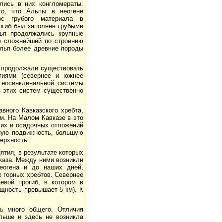
лись в них конгломераты.
го, что Альпы в неогене
ос грубого материала в
огиб был заполнен грубыми
льп продолжались крупные
ию сложнейшей по строению
Альп более древние породы
е продолжали существовать
ятиями (севернее и южнее
 геосинклинальной системы
я этих систем существенно
вного Кавказского хребта,
м. На Малом Кавказе в это
ких и осадочных отложений
ьную подвижность, большую
ерхность.
ятия, в результате которых
каза. Между ними возникли
еогена и до наших дней,
 горных хребтов. Севернее
аевой прогиб, в котором в
щность превышает 5 км). К
ь много общего. Отличия
льше и здесь не возникла