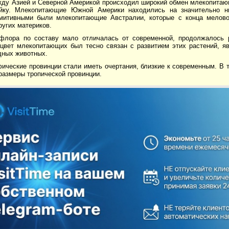
жду Азией и Северной Америкой происходил широкий обмен млекопита
йку. Млекопитающие Южной Америки находились на значительно ни
митивными были млекопитающие Австралии, которые с конца мелово
ругих материков.
флора по составу мало отличалась от современной, продолжалось 
сцвет млекопитающих был тесно связан с развитием этих растений, 
дных животных.
ические провинции стали иметь очертания, близкие к современным. В 
размеры тропической провинции.