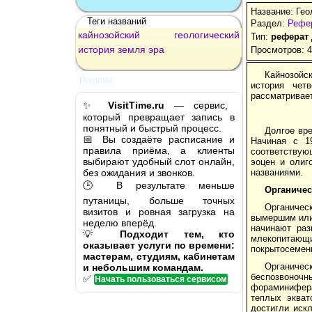
Название: Гео
Теги названий
Раздел:
Рефер
кайнозойский
геологический
Тип:
реферат
история
земля
эра
Просмотров: 
Кайнозойск
Реклама
история чет
рассматривае
✨
VisitTime.ru
— сервис,
который превращает запись в
понятный и быстрый процесс.
Долгое вр
📅 Вы создаёте расписание и
Начиная с 1
правила приёма, а клиенты
соответствую
выбирают удобный слот онлайн,
эоцен и олиг
без ожидания и звонков.
названиями.
🕒 В результате меньше
Органиче
путаницы, больше точных
Органическ
визитов и ровная загрузка на
вымершим или
неделю вперёд.
начинают раз
💡
Подходит тем, кто
млекопитающи
оказывает услуги по времени:
покрытосемен
мастерам, студиям, кабинетам
Органичес
и небольшим командам.
беспозвоноч
✅
Начать пользоваться сервисом
фораминифера
теплых экват
достигли иск