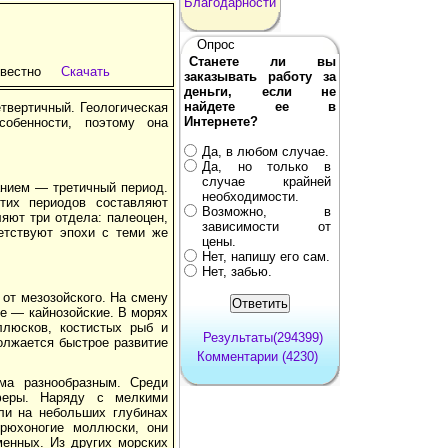
Благодарности
Опрос
Станете ли вы
звестно
Скачать
заказывать работу за
деньги, если не
найдете ее в
етвертичный. Геологическая
Интернете?
собенности, поэтому она
Да, в любом случае.
Да, но только в
случае крайней
анием — третичный период.
необходимости.
тих периодов составляют
Возможно, в
яют три отдела: палеоцен,
зависимости от
етствуют эпохи с теми же
цены.
Нет, напишу его сам.
Нет, забью.
 от мезозойского. На смену
е — кайнозойские. В морях
ллюсков, костистых рыб и
Результаты(294399)
лжается быстрое развитие
Комментарии (4230)
ма разнообразным. Среди
феры. Наряду с мелкими
и на небольших глубинах
брюхоногие моллюски, они
менных. Из других морских