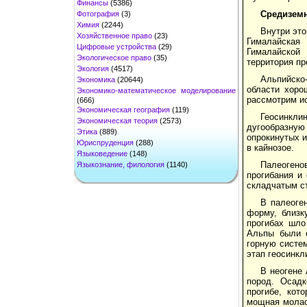
Финансы
(5386)
Средизем
Фотография
(3)
Химия
(2244)
Внутри это
Хозяйственное право
(23)
Гималайская 
Цифровые устройства
(29)
Гималайской 
Экологическое право
(35)
территория пр
Экология
(4517)
Альпийско
Экономика
(20644)
области хоро
Экономико-математическое моделирование
рассмотрим ис
(666)
Экономическая география
(119)
Геосинкли
Экономическая теория
(2573)
дугообразную
Этика
(889)
опрокинутых и
Юриспруденция
(288)
в кайнозое.
Языковедение
(148)
Палеогено
Языкознание, филология
(1140)
прогибания и
складчатым с
В палеоге
форму, близк
прогибах шло
Альпы были о
горную систе
этап геосинкл
В неогене 
пород. Осадк
прогибе, кот
мощная молас