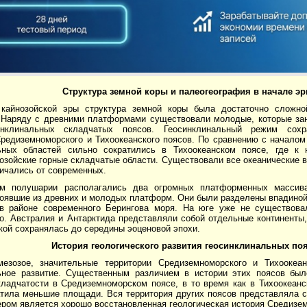
Структура земной коры и палеогеография в начале э
кайнозойской эры структура земной коры была достаточно сложно
 Наряду с древними платформами существовали молодые, которые з
инклинальных складчатых поясов. Геосинклинальный режим сохр
Средиземноморского и Тихоокеанского поясов. По сравнению с начало
ьных областей сильно сократились в Тихоокеанском поясе, где к 
зойские горные складчатые области. Существовали все океанические в
ичались от современных.
ом полушарии располагались два огромных платформенных масси
оявшие из древних и молодых платформ. Они были разделены впадиной 
в районе современного Берингова моря. На юге уже не существова
го. Австралия и Антарктида представляли собой отдельные континенты
ой сохранялась до середины эоценовой эпохи.
История геологического развития геосинклинальных
по
езозое, значительные территории Средиземноморского и Тихоокеа
ьное развитие. Существенным различием в истории этих поясов был
кладчатости в Средиземноморском поясе, в то время как в Тихоокеанс
атила меньшие площади. Вся территория других поясов представляла
ром является хорошо восстановленная геологическая история Средизем