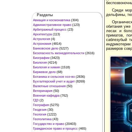
беспозвоночн
Среди мор
дельфины, тю
Разделы
Авиация и космонавтика
(304)
Органичес
Административное право
(123)
обитания уже
Арбитражный процесс
(23)
лесах и боло
Архитектура
(113)
приматов, п
Астрология
(4)
саблезубый т
Астрономия
(4814)
индрикотерии
размеров совр
Банковское дело
(5227)
Безопасность жизнедеятельности
(2616)
Биографии
(3423)
Биология
(4214)
Биология и химия
(1518)
Биржевое дело
(68)
Ботаника и сельское хоз-во
(2836)
Бухгалтерский учет и аудит
(8269)
Валютные отношения
(50)
Ветеринария
(50)
Военная кафедра
(762)
ГДЗ
(2)
География
(5275)
Геодезия
(30)
Геология
(1222)
Геополитика
(43)
Государство и право
(20403)
Гражданское право и процесс
(465)