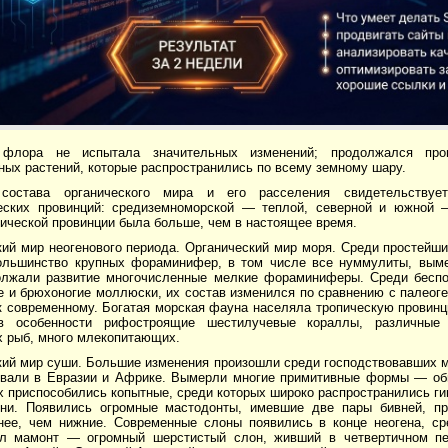
 флора не испытала значительных изменений; продолжался проц
ых растений, которые распространились по всему земному шару.
 состава органического мира и его расселения свидетельствуе
еских провинций: средиземноморской — теплой, северной и южной
ической провинции была больше, чем в настоящее время.
кий мир неогенового периода. Органический мир моря. Среди простейш
ольшинство крупных фораминифер, в том числе все нуммулиты, выме
олжали развитие многочисленные мелкие фораминиферы. Среди беспо
 и брюхоногие моллюски, их состав изменился по сравнению с палеоге
 к современному. Богатая морская фауна населяла тропическую провин
 в особенности рифостроящие шестилучевые кораллы, различные 
х рыб, много млекопитающих.
кий мир суши. Большие изменения произошли среди господствовавших 
вали в Евразии и Африке. Вымерли многие примитивные формы — оби
х приспособились копытные, среди которых широко распространились г
ени. Появились огромные мастодонты, имевшие две пары бивней, п
нее, чем нижние. Современные слоны появились в конце неогена, ср
л мамонт — огромный шерстистый слон, живший в четвертичном пе