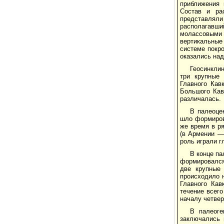
приближения 
Состав и ра
представлял
располагавший
молассовыми 
вертикальные
системе покро
оказались на
Геосинкли
три крупные 
Главного Кав
Большого Кав
различалась.
В палеоцен
шло формиров
же время в р
(в Армении —
роль играли г
В конце па
формировался 
две крупные
происходило н
Главного Кав
течение всег
началу четвер
В палеоге
заключались 