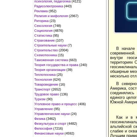
психология, педагогика
(4121)
Радиоэлектроника
(443)
Реклама
(952)
Религия и мифология
(2967)
Риторика
(23)
Сексология
(748)
Социология
(4876)
Статистика
(95)
Страхование
(107)
Строительные науки
(7)
В начале 
Строительство
(2004)
современной.
Схемотехника
(15)
внутри геос
Таможенная система
(663)
территориях 
Теория государства и права
(240)
геосинклинал
Теория организации
(39)
обширные мезо
Теплотехника
(25)
несколько отл
Технология
(624)
В северн
Товароведение
(16)
Америка, сост
Транспорт
(2652)
соединялись 
Трудовое право
(136)
единого цело
Туризм
(90)
Южной Америк
Уголовное право и процесс
(406)
Управление
(95)
Управленческие науки
(24)
Как и в м
Физика
(3462)
геосинклинал
Физкультура и спорт
(4482)
альпийской с
Философия
(7216)
слабее и охв
Финансовые науки
(4592)
Лучшим приме