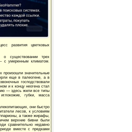
Реклама
есс развития цветковых
т о существовании трех
 — с умеренным климатом.
их произошли значительные
рли еще в палеогене, а в
звоночных господствовали
ном и к концу неогена стал
цию — здесь жили все типы
иглокожие, губки, масса
млекопитающих, они быстро
татели лесов, к условиям
иппарионы, а также жирафы,
ричем верхние бивни были
еди сравнительно недавно
риоде вместе с предками