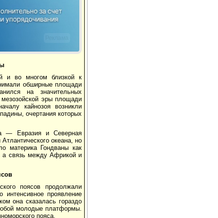
Реклама
ры
й и во многом близкой к
анимали обширные площади
анился на значительных
м мезозойской эры площади
началу кайнозоя возникли
падины, очертания которых
ва — Евразия и Северная
Атлантического океана, но
ло материка Гондваны как
, а связь между Африкой и
ясов
нского поясов продолжали
о интенсивное проявление
ком она сказалась гораздо
 собой молодые платформы.
номорского пояса.