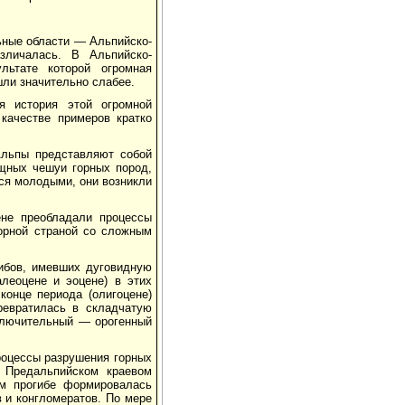
льные области — Альпийско-
зличалась. В Альпийско-
льтате которой огромная
шли значительно слабее.
ая история этой огромной
качестве примеров кратко
Альпы представляют собой
ощных чешуи горных пород,
тся молодыми, они возникли
ене преобладали процессы
горной страной со сложным
гибов, имевших дуговидную
леоцене и эоцене) в этих
конце периода (олигоцене)
ревратилась в складчатую
аключительный — орогенный
роцессы разрушения горных
 Предальпийском краевом
ом прогибе формировалась
 и конгломератов. По мере