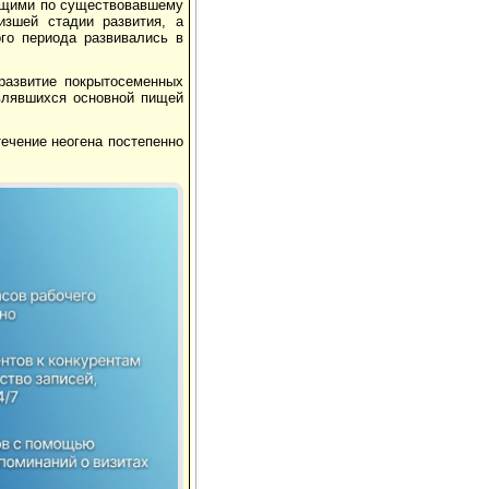
ющими по существовавшему
зшей стадии развития, а
го периода развивались в
развитие покрытосеменных
являвшихся основной пищей
течение неогена постепенно