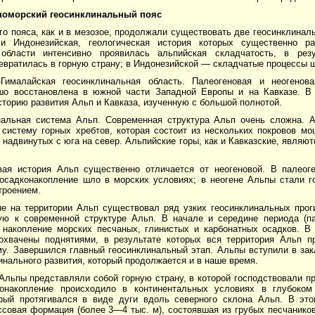
номорский геосинклинальный пояс
го пояса, как и в мезозое, продолжали существовать две геосинклина
и Индонезийская, геологическая история которых существенно ра
области интенсивно проявилась альпийская складчатость, в резу
евратилась в горную страну; в Индонезийской — складчатые процессы 
-Гималайская геосинклинальная область. Палеогеновая и неогенов
шо восстановлена в южной части Западной Европы и на Кавказе. В 
торию развития Альп и Кавказа, изученную с большой полнотой.
нальная система Альп. Современная структура Альп очень сложна. 
 систему горных хребтов, которая состоит из нескольких покровов м
 надвинутых с юга на север. Альпийские горы, как и Кавказские, являю
вая история Альп существенно отличается от неогеновой. В палеог
 осадконакопление шло в морских условиях; в неогене Альпы стали 
троением.
не на территории Альп существовал ряд узких геосинклинальных про
ую к современной структуре Альп. В начале и середине периода (па
 накопление морских песчаных, глинистых и карбонатных осадков. В 
хвачены поднятиями, в результате которых вся территория Альп п
му. Завершился главный геосинклинальный этап. Альпы вступили в з
инального развития, который продолжается и в наше время.
Альпы представляли собой горную страну, в которой господствовали п
онакопление происходило в континентальных условиях в глубоком
орый протягивался в виде дуги вдоль северного склона Альп. В эт
совая формация (более 3—4 тыс. м), состоявшая из грубых песчаников