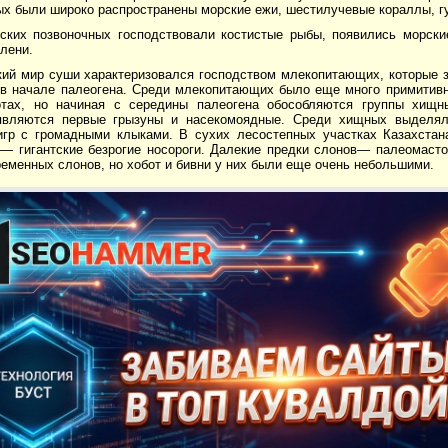
ых были широко распространены морские ежи, шестилучевые кораллы, гу
ских позвоночных господствовали костистые рыбы, появились морск
лени.
кий мир суши характеризовался господством млекопитающих, которые 
 в начале палеогена. Среди млекопитающих было еще много примитив
тах, но начиная с середины палеогена обособляются группы хищн
оявляются первые грызуны и насекомоядные. Среди хищных выделя
игр с громадными клыками. В сухих лесостепных участках Казахстан
 — гигантские безрогие носороги. Далекие предки слонов— палеомаст
еменных слонов, но хобот и бивни у них были еще очень небольшими.