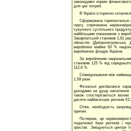
законодавчі норми фінансового
для цих потреб.
В Україні історично склалис
Сформувала горизонтальні ф
чергу, спричинена нерівномір
сукупного суспільного продукту
найбільшим показником з вироб
Закарпатській становив 1,81 ра
областях (Дніпропетровська, 
вироблено майже 50 % націона
виробничих фондів України.
За виробленим національни
становив 125 % від середнього 
112,6 %.
Співвідношення між найвищи
1,59 рази.
Фіскальні дисбаланси хара
доходами на душу населення "
також спостерігаються великі
десяти найбагатших регіонів ЄС 
Отже, необхідність запров
причин.
По-перше, це нерівномірні
податкової бази регіонів і те
зростає. Зміщуються центри ї