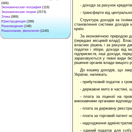
(666)
- доходи за рахунок кредитів
Экономическая география
(119)
Экономическая теория
(2573)
- трансферти від центрально
Этика
(889)
Структура доходів за їхніми
Юриспруденция
(288)
становлення системи доходів м
Языковедение
(148)
країн.
Языкознание, филология
(1140)
За економічною природою до
(передані місцевій владі). Вл
власних рішень і за рахунок д
податки і збори, доходи від м
підприємств, інші доходи, пере
зараховуються у певні види бю
рішення органів влади вищого р
До кошику доходів, що зак
України, належать:
- прибутковий податок з гро
- державне мито в частині,
- плата за ліцензії на пр
виконавчими органами відповід
- плата за державну реєстрац
- плата за торговий патент н
- надходження адміністрати
- єдиний податок для суб'є