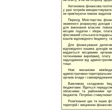
Автономна фінансова політи
у разі потреби використовувати
не прив'язуючи певних видатків
Перехід Міністерства фіна
зваженого розрахунку доходів 
для виконання власних повно
місцеві податки і збори, пла
фіксований сільськогосподарсь
коштів відповідного бюджету, т
Для фінансування делегов
відповідного кошика доходів в
видаються місцевими органам
тютюновими виробами), плату з
надходження від адміністратив
тощо.
Нові механізми міжбюдж
адміністративно-територіальни
органів влади і самоврядування 
Важливою складовою бюдж
бюджетами. Йдеться передусім
обласними та районними орг
бюджетів. Потрібно стимулюват
Розв'язання цих та інших фі
територій і зміцненню фінансов