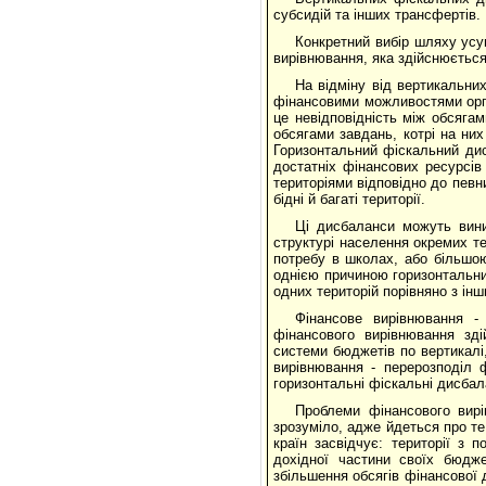
субсидій та інших трансфертів.
Конкретний вибір шляху усу
вирівнювання, яка здійснюється в
На відміну від вертикальних
фінансовими можливостями орга
це невідповідність між обсягам
обсягами завдань, котрі на ни
Горизонтальний фіскальний дис
достатніх фінансових ресурсі
територіями відповідно до певн
бідні й багаті території.
Ці дисбаланси можуть вини
структурі населення окремих те
потребу в школах, або більшою
однією причиною горизонтальни
одних територій порівняно з інш
Фінансове вирівнювання -
фінансового вирівнювання зд
системи бюджетів по вертикалі,
вирівнювання - перерозподіл 
горизонтальні фіскальні дисбал
Проблеми фінансового вирів
зрозуміло, адже йдеться про те
країн засвідчує: території з
дохідної частини своїх бюдже
збільшення обсягів фінансової 