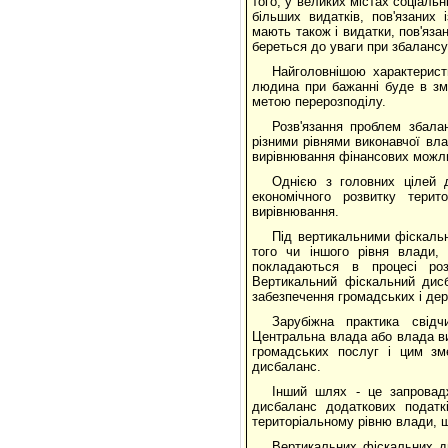
того, у великих містах соціальн
більших видатків, пов'язаних
мають також і видатки, пов'язан
береться до уваги при збалансу
Найголовнішою характерист
людина при бажанні буде в зм
метою перерозподілу.
Розв'язання проблем збала
різними рівнями виконавчої вл
вирівнювання фінансових можли
Однією з головних цілей д
економічного розвитку терит
вирівнювання.
Під вертикальними фіскаль
того чи іншого рівня влади, 
покладаються в процесі роз
Вертикальний фіскальний дисб
забезпечення громадських і де
Зарубіжна практика свід
Центральна влада або влада вищ
громадських послуг і цим зм
дисбаланс.
Інший шлях - це запровад
дисбаланс додаткових податк
територіальному рівню влади, 
Вертикальних фіскальних д