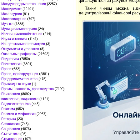
фінансуються за рахунок місцев
Международные отношения
(2257)
Таким чином можна визн
Менеджмент
(12491)
децентралізовані фінансові ре
Металлургия
(91)
Москвоведение
(797)
Музыка
(1338)
Муниципальное право
(24)
Налоги, налогообложение
(214)
Наука и техника
(1141)
Начертательная геометрия
(3)
Оккультизм и уфология
(8)
Остальные рефераты
(21692)
Педагогика
(7850)
Политология
(3801)
Право
(682)
Право, юриспруденция
(2881)
Предпринимательство
(475)
Прикладные науки
(1)
Промышленность, производство
(7100)
Психология
(8692)
психология, педагогика
(4121)
Радиоэлектроника
(443)
Реклама
(952)
Религия и мифология
(2967)
Риторика
(23)
Сексология
(748)
Социология
(4876)
Статистика
(95)
Страхование
(107)