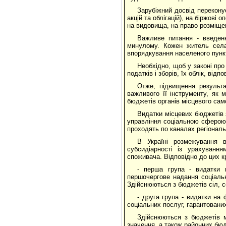
Зарубіжний досвід переконує
акцій та облігацій), на біржові о
на видовища, на право розміщенн
Важливе питання - введен
минулому. Кожен житель села
впорядкування населеного пункту
Необхідно, щоб у законі про
податків і зборів, їх облік, від
Отже, підвищення результа
важливого її інструменту, як 
бюджетів органів місцевого сам
Видатки місцевих бюджетів 
управління соціальною сферою.
проходять по каналах регіонал
В Україні розмежування 
субсидіарності із урахуванн
споживача. Відповідно до цих кр
- перша група - видатки 
першочергове надання соціальн
Здійснюються з бюджетів сіл, се
- друга група - видатки на
соціальних послуг, гарантовани
Здійснюються з бюджетів м
значення, а також районних бюд