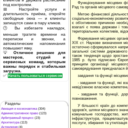
клиентов и держать расписание
Функціонування місцевих фі
под контролем.
Рад та органів місцевого самов
📅 Настройте услуги и
длительность приёма, откройте
Метою фінансової діяльності
свободные окна — и клиенты
соціально-економічному розвитк
запишутся сами в пару кликов.
є об'єктивною причиною необхі
взагалі є поява держави і тов
🕒 Вы избегаете накладок,
територіальних колективів, відо
меньше тратите времени на
Формування місцевих органів 
переписки и звонки, а
XIX ст. Наукове визначення мі
автоматические напоминания
остаточно сформувалося наприкі
повышают явку.
загальної системи державного
💡
Отличное решение для
також тенденція щодо зростанн
мастеров, студий и
1985 р. було підписано Європ
сервисных команд, которым
принципи організації місцево
важны порядок и стабильная
самоврядування приєдналася й У
загрузка.
✅
завдання та функції місцеви
Начать пользоваться сервисом
- завдання та функції, які в
невід'ємною власною компетенц
- завдання та функції, до
повноваження.
Разделы
У більшості країн до компе
Авиация и космонавтика
(304)
здоров'я, шляхи місцевого знач
Административное право
(123)
комунальне господарство, жит
Арбитражный процесс
(23)
інфраструктура, працевлаштув
Архитектура
(113)
послуги, збирання та утилізація
Астрология
(4)