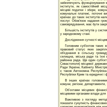
забезпечують функціонування мі
інститути, як самостійний мі
місцеві податки і збори, кому
комунальні платежі, поточні в
країнах до таких інститутів на
послуг. Обов'язок надання гро
самоврядування, має бути закр
Більшість інститутів у сист
у зародковому стані.
Дослідження сутності місцев
Головним суб'єктом таких в
правовий статус яких закріпл
об'єднання в сільську громад
селищна, міська ради та їхні 
районна рада. Ще один суб'єкт 
Севастополя) місцевої державн
Ради України, Кабінету Міністрі
є також Автономна Республіка
Республіки Крим та юридичні і ф
В інших країнах головними
комуни, регіони, департаменти, п
Об’єктами місцевих фінанс
місцевими органами влади для 
Важливою з погляду методо
показати сукупність фінансових
характер взаємозв'язків між ел