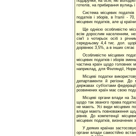
подарунки, на осіб, які володі
готелів, на прибирання вулиць і
Система місцевих податків 
податків і зборів, в Італії - 
місцевих податків, але ці країн
Ще однією особливістю місц
всім дорослим населенням, не
сім'ї з чотирьох осіб з річ
середньому 4,4 тис. дол. щорі
дорівнює 3,5%, а в інших сягає 
Особливістю місцевих податк
місцевих податків і зборів зме
частина країн щодо головних м
наприклад, для Фінляндії, Норве
Місцеві податки використов
департаменти й регіони. До 
державах суб'єктами федерації
розвинених країн має свою под
Місцеві органи влади на За
щодо так званого права податков
не мають. Усі види місцевих п
влади мають повноваження щодо
рівнів. До компетенції місце
місцевих податків, визначених 
У деяких країнах застосову
органи влади самостійно встан