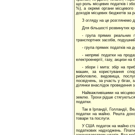
що роль місцевих податків і зб
%), а окремі органи місцевог
доходів місцевих бюджетів за р
З огляду на це розглянемо до
Для більшості розвинутих кр
- група прямих реальних п
транспортних засобів, подушний
- група прямих податків на 
- непрямі податки на прод
електроенергії, газу, акцизи на 
- збори і мита: збір на при
машин, за користування спо
риболовлю, видовища, послуги
посвідчень, за участь у бігах, 
ділянки внаслідок проведення з
Найважливішими на місцевом
землю. Трохи рідше стягуються м
податки.
Так в Ірландії, Голландії, 
податки на майно. Решта дохо
товари та послуги.
У США податок на майно ста
податкових надходжень. Платн
законодавством штатів. Все майн