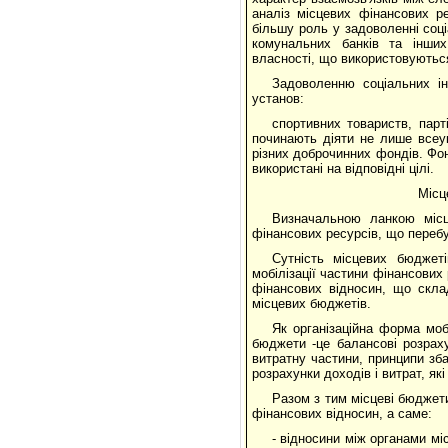
аналіз місцевих фінансових ре
більшу роль у задоволенні соці
комунальних банків та інших
власності, що використовуються
Задоволенню соціальних ін
установ:
спортивних товариств, парт
починають діяти не лише всеук
різних доброчинних фондів. Фон
використані на відповідні цілі.
Місц
Визначальною ланкою місц
фінансових ресурсів, що переб
Сутність місцевих бюджет
мобілізації частини фінансових
фінансових відносин, що скла
місцевих бюджетів.
Як організаційна форма моб
бюджети -це балансові розраху
витратну частини, принципи зб
розрахунки доходів і витрат, які
Разом з тим місцеві бюджети
фінансових відносин, а саме:
- відносини між органами м