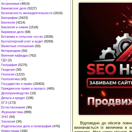
Астрономия
(4814)
Банковское дело
(5227)
Безопасность жизнедеятельности
(2616)
Биографии
(3423)
Биология
(4214)
Биология и химия
(1518)
Биржевое дело
(68)
Ботаника и сельское хоз-во
(2836)
Бухгалтерский учет и аудит
(8269)
Валютные отношения
(50)
Ветеринария
(50)
Военная кафедра
(762)
ГДЗ
(2)
География
(5275)
Геодезия
(30)
Геология
(1222)
Геополитика
(43)
Государство и право
(20403)
Гражданское право и процесс
(465)
Делопроизводство
(19)
Деньги и кредит
(108)
ЕГЭ
(173)
Естествознание
(96)
Журналистика
(899)
ЗНО
(54)
Зоология
(34)
Відповідно до обсягів пов
Издательское дело и полиграфия
(476)
визначається їх величина в з
Инвестиции
(106)
держави. Нині через місцеві ф