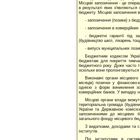
Місцеві запозичення - це операц
в результаті яких з'являються 
бюджету. Місцеві запозичення в
- запозичення (позики) з бюд
- запозичення в комерційних
- бюджетні гарантії під 
(будівництво шкіл, лікарень тощ
- випуск муніципальних пози
Бюджетним кодексом Украї
бюджетам для покриття тимчас
бюджетного року. Дуже часто 
оскільки вони пролонговуються 
Виконавчі органи місцевого
місяців) позички у фінансово
однією з форм виникнення зо
комерційних банків. У випадку 
Місцеві органи влади можуть
територіальна громада (будівни
України та Державною комісіє
запозиченнями до місцевих б
загального фонду місцевого бю
З видатками, доходами та с
інститутів.
Під інститутами в систем