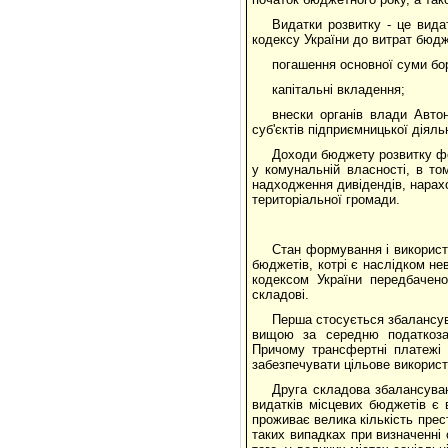
Видатки розвитку - це видат
кодексу України до витрат бюд
погашення основної суми бо
капітальні вкладення;
внески органів влади Авто
суб'єктів підприємницької діяль
Доходи бюджету розвитку фо
у комунальній власності, в то
надходження дивідендів, нарахов
територіальної громади.
Стан формування і використ
бюджетів, котрі є наслідком н
кодексом України передбачен
складові.
Перша стосується збалансув
вищою за середню податкозаб
Причому трансфертні платежі 
забезпечувати цільове використ
Друга складова збалансува
видатків місцевих бюджетів є 
проживає велика кількість прес
таких випадках при визначенні 