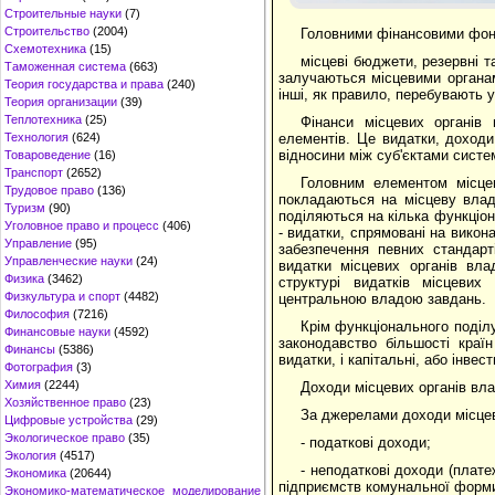
Строительные науки
(7)
Строительство
(2004)
Головними фінансовими фонд
Схемотехника
(15)
місцеві бюджети, резервні 
Таможенная система
(663)
залучаються місцевими органам
Теория государства и права
(240)
інші, як правило, перебувають 
Теория организации
(39)
Теплотехника
(25)
Фінанси місцевих органів
елементів. Це видатки, доходи
Технология
(624)
відносини між суб'єктами сист
Товароведение
(16)
Транспорт
(2652)
Головним елементом місцев
Трудовое право
(136)
покладаються на місцеву владу
Туризм
(90)
поділяються на кілька функціон
Уголовное право и процесс
(406)
- видатки, спрямовані на викон
Управление
(95)
забезпечення певних стандарт
Управленческие науки
(24)
видатки місцевих органів вла
Физика
(3462)
структурі видатків місцевих
Физкультура и спорт
(4482)
центральною владою завдань.
Философия
(7216)
Крім функціонального поділу,
Финансовые науки
(4592)
законодавство більшості країн
Финансы
(5386)
видатки, і капітальні, або інвест
Фотография
(3)
Химия
(2244)
Доходи місцевих органів вл
Хозяйственное право
(23)
За джерелами доходи місцев
Цифровые устройства
(29)
Экологическое право
(35)
- податкові доходи;
Экология
(4517)
- неподаткові доходи (плате
Экономика
(20644)
підприємств комунальної форми 
Экономико-математическое моделирование