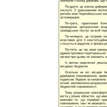
значення столиці держави. Ще б
По-друге, це значна диферен
послуги. З урахуванням еколог
регіони зони Чорнобильської ка
агломераціях.
По-третє, гарантовані Ко
проведення центральною вла
громадських послуг на всій тер
По-четверте, це потреби п
властивих для її конституційн
стосується видатків із фінансув
По-п'яте, це так звані зовн
адміністративно-територіально
органи при цьому не зазнають н
Із метою практичної реаліз
місцевих бюджетів.
Оскільки не всі місцеві б
державою повноваження, примір
кодексом України встановлена
основі математично-розрахунк
бюджетній спроможності.
Тому розрахунок трансферті
міста у різних областях, що ма
важливо те, що отримані тра
повноважень так» як вважають 
на освіту, а не на охорону здоров