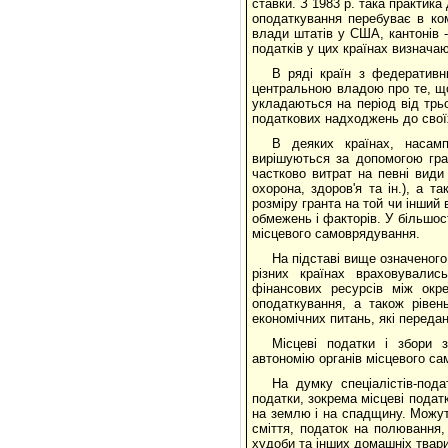
ставки. З 1983 р. така практика
оподаткування перебуває в ком
влади штатів у США, кантонів -
податків у цих країнах визнача
В ряді країн з федеративн
центральною владою про те, що
укладаються на період від трьо
податкових надходжень до свої
В деяких країнах, насамп
вирішуються за допомогою гра
частково витрат на певні види
охорона, здоров'я та ін.), а 
розміру гранта на той чи інший
обмежень і факторів. У більшос
місцевого самоврядування.
На підставі вище означеного
різних країнах враховувалис
фінансових ресурсів між окре
оподаткування, а також рівен
економічних питань, які передан
Місцеві податки і збори 
автономію органів місцевого са
На думку спеціалістів-пода
податки, зокрема місцеві подат
на землю і на спадщину. Можут
сміття, податок на полювання,
худоби та інших домашніх твари