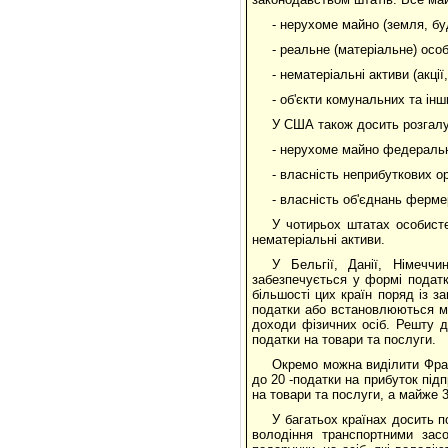
- нерухоме майно (земля, буд
- реальне (матеріальне) осо
- нематеріальні активи (акції,
- об'єкти комунальних та інш
У США також досить розгалуж
- нерухоме майно федерально
- власність неприбуткових ор
- власність об'єднань фермер
У чотирьох штатах особист
нематеріальні активи.
У Бельгії, Данії, Німеччи
забезпечується у формі податк
більшості цих країн поряд із з
податки або встановлюються мі
доходи фізичних осіб. Решту д
податки на товари та послуги.
Окремо можна виділити Фран
до 20 -податки на прибуток підп
на товари та послуги, а майже 35
У багатьох країнах досить п
володіння транспортними зас