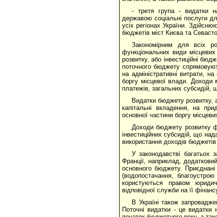
- третя група - видатки н
державою соціальні послуги дл
усіх регіонах України. Здійсн
бюджетів міст Києва та Севасто
Закономірним для всіх ро
функціональних види місцевих 
розвитку, або інвестиційні бюд
поточного бюджету спрямовують
на адміністративні витрати, на
боргу місцевої влади. Доходи 
платежів, загальних субсидій,
Видатки бюджету розвитку, а
капітальні вкладення, на при
основної частини боргу місцеви
Доходи бюджету розвитку фо
інвестиційних субсидій, що на
використання доходів бюджетів
У законодавстві багатьох 
Франції, наприклад, додатков
основного бюджету. Приєднані
(водопостачання, благоустрою
користуються правом юриди
відповідної служби на її фінанс
В Україні також запровадже
Поточні видатки - це видатки н
початок бюджетного року, а так