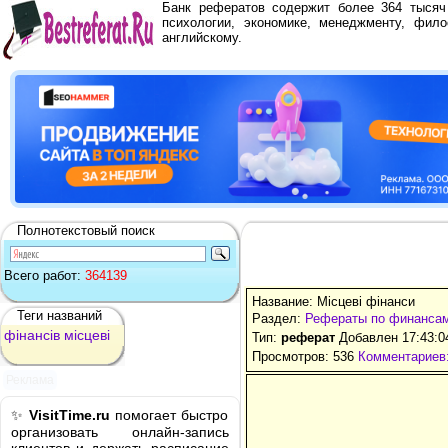
Банк рефератов содержит более 364 тыся
психологии, экономике, менеджменту, фило
английскому.
Полнотекстовый поиск
Всего работ:
364139
Название: Місцеві фінанси
Теги названий
Раздел:
Рефераты по финанса
фінансів
місцеві
Тип:
реферат
Добавлен 17:43:0
Просмотров: 536
Комментариев:
Реклама
✨
VisitTime.ru
помогает быстро
организовать онлайн-запись