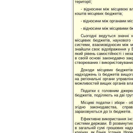
території;
- відносини між місцевою вл
коштів місцевих бюджетів;
- відносини між органами міс
- відносини між місцевими 
Сьогодні ведуться значні н
місцевих бюджетів, наукового 
системи, взаємовідносин між 
знайшли своє відображення у 
який рівень самостійності і не
в своїй основі законодавчо за
створюваних і використовуваних
Доходи місцевих бюджетів
надходжень із бюджетів вищого
на регіональні органи управлі
можливостей вищих органів вла
Податки є головним джере
бюджетів, поділяють на дві груп
Місцеві податки і збори - 
згідно законодавства, спра
зараховуються до їх бюджетів.
Ефективне використання інст
системи держави. В розвинутих 
в загальній сумі грошових над
країнах, як Данія, Іспанія, Нор