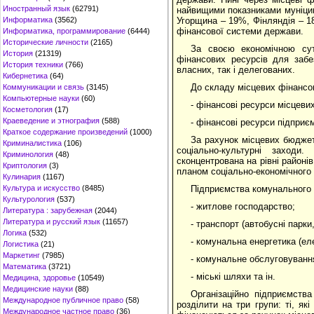
Иностранный язык
(62791)
найвищими показниками муніципа
Информатика
(3562)
Угорщина – 19%, Фінляндія – 1
фінансової системи держави.
Информатика, программирование
(6444)
Исторические личности
(2165)
За своєю економічною сут
История
(21319)
фінансових ресурсів для забе
История техники
(766)
власних, так і делегованих.
Кибернетика
(64)
До складу місцевих фінансо
Коммуникации и связь
(3145)
Компьютерные науки
(60)
- фінансові ресурси місцевих
Косметология
(17)
Краеведение и этнография
(588)
- фінансові ресурси підприє
Краткое содержание произведений
(1000)
За рахунок місцевих бюджет
Криминалистика
(106)
соціально-культурні заходи
Криминология
(48)
сконцентрована на рівні районі
Криптология
(3)
планом соціально-економічного 
Кулинария
(1167)
Культура и искусство
(8485)
Підприємства комунального 
Культурология
(537)
- житлове господарство;
Литература : зарубежная
(2044)
Литература и русский язык
(11657)
- транспорт (автобусні парки
Логика
(532)
- комунальна енергетика (еле
Логистика
(21)
Маркетинг
(7985)
- комунальне обслуговування
Математика
(3721)
- міські шляхи та ін.
Медицина, здоровье
(10549)
Медицинские науки
(88)
Організаційно підприємств
Международное публичное право
(58)
розділити на три групи: ті, я
Международное частное право
(36)