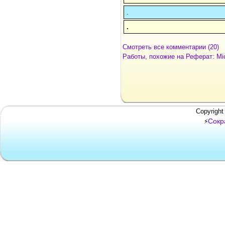
.
.
Смотреть все комментарии (20)
Работы, похожие на Реферат: Мі
Copyright
Сокр
⚡