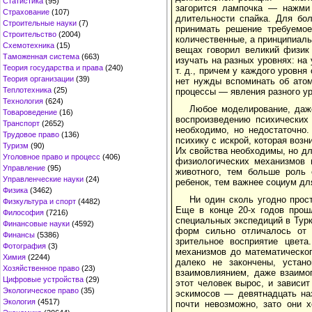
Статистика
(95)
загорится лампочка — нажми 
Страхование
(107)
длительности спайка. Для бо
Строительные науки
(7)
принимать решение требуемое
Строительство
(2004)
количественные, а принципиаль
Схемотехника
(15)
вещах говорил великий физик
Таможенная система
(663)
изучать на разных уровнях: на
Теория государства и права
(240)
т. д., причем у каждого уровня
Теория организации
(39)
нет нужды вспоминать об атом
Теплотехника
(25)
процессы — явления разного уро
Технология
(624)
Любое моделирование, даже
Товароведение
(16)
воспроизведению психических
Транспорт
(2652)
необходимо, но недостаточно.
Трудовое право
(136)
психику с искрой, которая возн
Туризм
(90)
Их свойства необходимы, но дл
Уголовное право и процесс
(406)
физиологических механизмов 
Управление
(95)
животного, тем больше роль
Управленческие науки
(24)
ребенок, тем важнее социум для
Физика
(3462)
Ни один сколь угодно прос
Физкультура и спорт
(4482)
Еще в конце 20-х годов прош
Философия
(7216)
специальных экспедиций в Турк
Финансовые науки
(4592)
форм сильно отличалось от 
Финансы
(5386)
зрительное восприятие цвет
Фотография
(3)
механизмов до математическог
Химия
(2244)
далеко не закончены, устан
Хозяйственное право
(23)
взаимовлиянием, даже взаимоп
Цифровые устройства
(29)
этот человек вырос, и зависит
Экологическое право
(35)
эскимосов — девятнадцать наз
Экология
(4517)
почти невозможно, зато они х