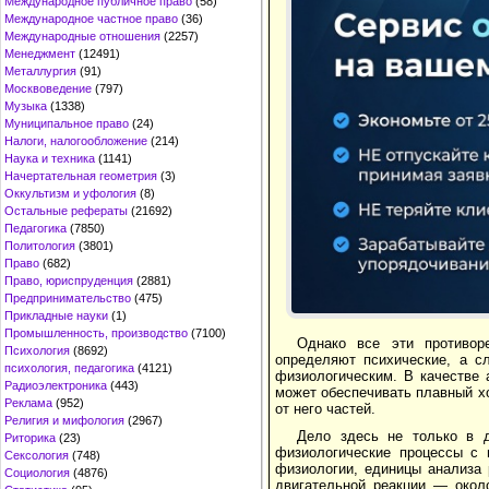
Международное публичное право
(58)
Международное частное право
(36)
Международные отношения
(2257)
Менеджмент
(12491)
Металлургия
(91)
Москвоведение
(797)
Музыка
(1338)
Муниципальное право
(24)
Налоги, налогообложение
(214)
Наука и техника
(1141)
Начертательная геометрия
(3)
Оккультизм и уфология
(8)
Остальные рефераты
(21692)
Педагогика
(7850)
Политология
(3801)
Право
(682)
Право, юриспруденция
(2881)
Предпринимательство
(475)
Прикладные науки
(1)
Промышленность, производство
(7100)
Однако все эти противор
Психология
(8692)
определяют психические, а с
психология, педагогика
(4121)
физиологическим. В качестве 
Радиоэлектроника
(443)
может обеспечивать плавный хо
Реклама
(952)
от него частей.
Религия и мифология
(2967)
Дело здесь не только в д
Риторика
(23)
физиологические процессы с 
Сексология
(748)
физиологии, единицы анализа 
Социология
(4876)
двигательной реакции — окол