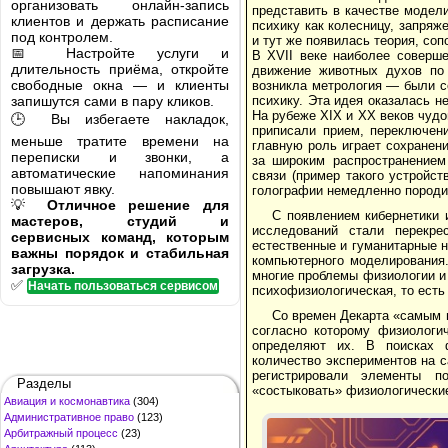
организовать онлайн-запись
представить в качестве модел
клиентов и держать расписание
психику как колесницу, запря
под контролем.
и тут же появилась теория, со
📅 Настройте услуги и
В XVII веке наиболее соверш
длительность приёма, откройте
движение животных духов по 
свободные окна — и клиенты
возникла метрология — были с
запишутся сами в пару кликов.
психику. Эта идея оказалась 
На рубеже XIX и XX веков чудо
🕒 Вы избегаете накладок,
приписали прием, переключени
меньше тратите времени на
главную роль играет сохранени
переписки и звонки, а
за широким распространением
автоматические напоминания
связи (пример такого устройс
повышают явку.
голографии немедленно породи
💡
Отличное решение для
С появлением кибернетики 
мастеров, студий и
исследований стали перекре
сервисных команд, которым
естественные и гуманитарные н
важны порядок и стабильная
компьютерного моделирования.
загрузка.
многие проблемы физиологии и
✅
Начать пользоваться сервисом
психофизиологическая, то есть
Со времен Декарта «самым 
согласно которому физиологи
определяют их. В поисках ф
количество экспериментов на 
регистрировали элементы п
Разделы
«состыковать» физиологические
Авиация и космонавтика
(304)
Административное право
(123)
Арбитражный процесс
(23)