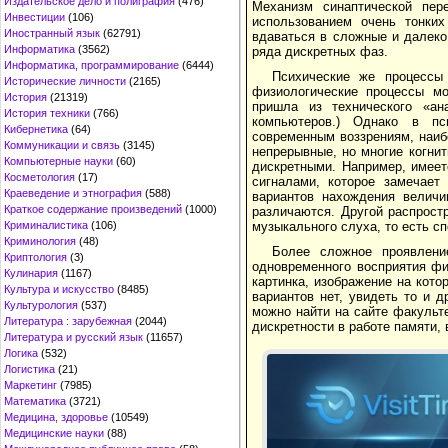
Издательское дело и полиграфия
(476)
Механизм синаптической пер
Инвестиции
(106)
использованием очень тонки
Иностранный язык
(62791)
вдаваться в сложные и далеко
Информатика
(3562)
ряда дискретных фаз.
Информатика, программирование
(6444)
Психические же процессы 
Исторические личности
(2165)
физиологические процессы мо
История
(21319)
пришла из технического «ан
История техники
(766)
компьютеров.) Однако в пс
Кибернетика
(64)
современным воззрениям, наи
Коммуникации и связь
(3145)
непрерывные, но многие когни
Компьютерные науки
(60)
дискретными. Например, имее
Косметология
(17)
сигналами, которое замечает
Краеведение и этнография
(588)
вариантов нахождения величи
Краткое содержание произведений
(1000)
различаются. Другой распрос
музыкального слуха, то есть сп
Криминалистика
(106)
Криминология
(48)
Более сложное проявлени
Криптология
(3)
одновременного восприятия фи
Кулинария
(1167)
картинка, изображение на кото
Культура и искусство
(8485)
вариантов нет, увидеть то и 
Культурология
(537)
можно найти на сайте факультет
Литература : зарубежная
(2044)
дискретности в работе памяти,
Литература и русский язык
(11657)
Логика
(532)
Логистика
(21)
Маркетинг
(7985)
Математика
(3721)
Медицина, здоровье
(10549)
Медицинские науки
(88)