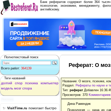
Банк рефератов содержит более 364 тыся
психологии, экономике, менеджменту, фило
английскому.
Полнотекстовый поиск
Реферат: О моз
Всего работ:
364139
Теги названий
Название: О мозге, психике, к
долгий
спор
психика
компьютер
Раздел:
Рефераты по науке и т
модель
мозг
спора
Тип:
реферат
Добавлен 16:36:4
Просмотров: 370
Комментариев:
Реклама
Дина Рамендик
✨
VisitTime.ru
помогает быстро
Психология — одна из сам