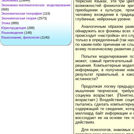
Экономика
(20644)
тюркских языках, эти три цве
Экономико-математическое моделирование
возможностей физиологии зри
(666)
приобщении к культуре, прои
Экономическая география
(119)
человеку вхождение в традиц
Экономическая теория
(2573)
глубинные, нейронные уровни.
Этика
(889)
Аналогичным образом разв
Юриспруденция
(288)
обнаружить все фонемы всех я
Языковедение
(148)
происходит «настройка» его сл
Языкознание, филология
(1140)
только в определенный (так на
по каким-либо причинам не сл
всему психическому развитию ре
Попытки моделирования пс
может, самый притягательный
решения. Компьютерные модел
информации, в получении нов
результат правильный, а ка
истинности?
Продолжая логику предыду
мышление творческое, требу
социума возрастает. (Понятн
возрастает.) Воздействие соц
пытались сделать компьютерну
содержащей те сведения, кото
миллиард байт информации и о
воссоздает ее на основе тех 
действиях.
Для психологов, знакомых 