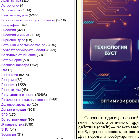
Архитектура
(113)
Астрология
(4)
Астрономия
(4814)
Банковское дело
(5227)
Безопасность жизнедеятельности
(2616)
Биографии
(3423)
Биология
(4214)
Биология и химия
(1518)
Биржевое дело
(68)
Ботаника и сельское хоз-во
(2836)
Бухгалтерский учет и аудит
(8269)
Валютные отношения
(50)
Ветеринария
(50)
Военная кафедра
(762)
ГДЗ
(2)
География
(5275)
Геодезия
(30)
Геология
(1222)
Геополитика
(43)
Государство и право
(20403)
Гражданское право и процесс
(465)
Делопроизводство
(19)
Деньги и кредит
(108)
ЕГЭ
(173)
Основные единицы нервной 
Естествознание
(96)
глии. Нейрон, в отличие от др
Журналистика
(899)
действия (спайк) — электриче
ЗНО
(54)
возбуждение «пересылается» о
Зоология
(34)
Для передачи возбуждения на