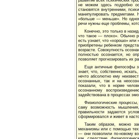
развитие всех психических про
не можем здесь подробно ост
становятся внутренними, псих
манипулировать предметами. Н
«больше — меньше». Но одног
речи нужны еще проблемы, кото
Конечно, это только в назид
что такое — плохо». Обычно р
есть узнает, что «хорошо» или
приобретены ребенком предста
возрасте. Совокупность осозна
полностью осознается, но оп
позволяет прогнозировать их ра
Еще античные философы за
знает, что, собственно, искат
нечто абсолютно ему неизвест
осознанных, так и на неосоз
показали, что в норме челов
осознанному воспроизведен
задействована в процессах эмо
Физиологические процессы,
саму возможность мышления,
правильности задаются услов
сформировался и живет в наст
Таким образом, можно за
механизмы или с помощью техн
— они позволили по-новому вз
как следствие физиологичес