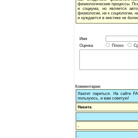
физиологические процессы. Пс
и социума, но является авт
физиологии, ни к социологии, н
и нуждается в мистике не боле
Имя
Оценка
Плохо
С
Комментарии:
Хватит париться. На сайте 
пользуюсь, и вам советую!
Никита
.
.
.