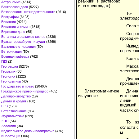
реак-ции в растворах
Астрономия
(4814)
и на электродах)
Банковское дело
(5227)
Безопасность жизнедеятельности
(2616)
Ток
Биографии
(3423)
электрод
Биология
(4214)
Сила т
Биология и химия
(1518)
Биржевое дело
(68)
Сопро
Ботаника и сельское хоз-во
(2836)
проводим
Бухгалтерский учет и аудит
(8269)
Импед
Валютные отношения
(50)
переменно
Ветеринария
(50)
Военная кафедра
(762)
Количе
ГДЗ
(2)
Мас
География
(5275)
электрох
Геодезия
(30)
Геология
(1222)
Диэле
Геополитика
(43)
проницае
Государство и право
(20403)
Электромагнитное
Дли
Гражданское право и процесс
(465)
излучение
интенсив
Делопроизводство
(19)
линии 
Деньги и кредит
(108)
видимой 
ЕГЭ
(173)
частях сп
Естествознание
(96)
Журналистика
(899)
ЗНО
(54)
То же
Зоология
(34)
области с
Издательское дело и полиграфия
(476)
м
Инвестиции
(106)