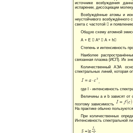
источнике возбуждения дан
испарении, диссоциации молеку
Возбуждённые атомы и ион
неустойчивого возбуждённого 
света с частотой  и появлени
Общую схему атомной эмисс
А + Е  А*  А + h
Степень и интенсивность про
Наиболее распространённы
связанная плазма (ИСП). Их эн
Количественный АЭА осно
спектральных линий, которая 
,
где I - интенсивность спект
Величины a и b зависят от 
поэтому зависимость
На практике обычно пользуются
При количественных опред
Интенсивность спектральной ли