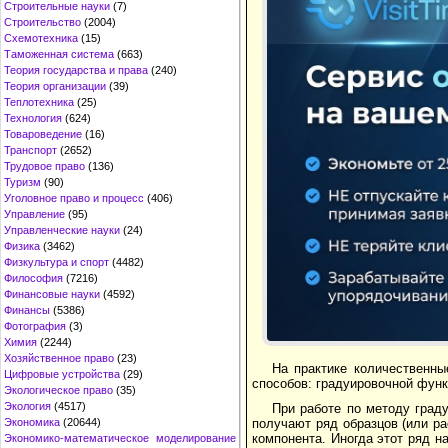
Строительные науки
(7)
Строительство
(2004)
Схемотехника
(15)
Таможенная система
(663)
Теория государства и права
(240)
Теория организации
(39)
Теплотехника
(25)
Технология
(624)
Товароведение
(16)
Транспорт
(2652)
Трудовое право
(136)
Туризм
(90)
Уголовное право и процесс
(406)
Управление
(95)
Управленческие науки
(24)
Физика
(3462)
Физкультура и спорт
(4482)
Философия
(7216)
Финансовые науки
(4592)
Финансы
(5386)
Фотография
(3)
Химия
(2244)
Хозяйственное право
(23)
На практике количественн
Цифровые устройства
(29)
способов: градуировочной функ
Экологическое право
(35)
Экология
(4517)
При работе по методу град
получают ряд образцов (или р
Экономика
(20644)
компонента. Иногда этот ряд н
Экономико-математическое моделирование