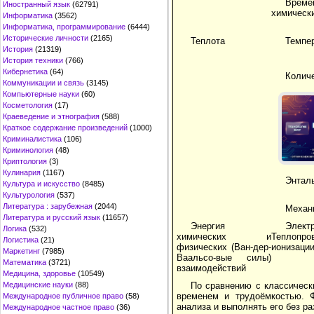
Врем
Иностранный язык
(62791)
химическ
Информатика
(3562)
Информатика, программирование
(6444)
Исторические личности
(2165)
Теплота
Темпе
История
(21319)
История техники
(766)
Кибернетика
(64)
Колич
Коммуникации и связь
(3145)
Компьютерные науки
(60)
Косметология
(17)
Краеведение и этнография
(588)
Краткое содержание произведений
(1000)
Криминалистика
(106)
Криминология
(48)
Криптология
(3)
Кулинария
(1167)
Энтал
Культура и искусство
(8485)
Культурология
(537)
Литература : зарубежная
(2044)
Механ
Литература и русский язык
(11657)
Энергия
Элект
Логика
(532)
химических и
Теплоп
Логистика
(21)
физических (Ван-дер-
ионизаци
Маркетинг
(7985)
Ваальсо-вые силы)
Математика
(3721)
взаимодействий
Медицина, здоровье
(10549)
Медицинские науки
(88)
По сравнению с классичес
временем и трудоёмкостью. Ф
Международное публичное право
(58)
анализа и выполнять его без р
Международное частное право
(36)