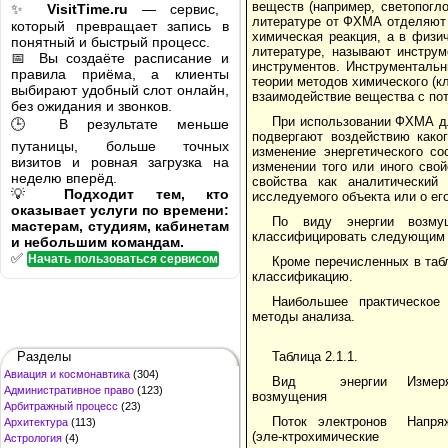
веществ (например, светопогло
✨
VisitTime.ru
— сервис,
литературе от ФХМА отделяют 
который превращает запись в
химическая реакция, а в физи
понятный и быстрый процесс.
литературе, называют инструм
📅 Вы создаёте расписание и
инструментов. Инструменталь
правила приёма, а клиенты
теории методов химического (кл
выбирают удобный слот онлайн,
взаимодействие вещества с пот
без ожидания и звонков.
При использовании ФХМА д
🕒 В результате меньше
подвергают воздействию како
путаницы, больше точных
изменение энергетического с
визитов и ровная загрузка на
изменении того или иного свой
неделю вперёд.
свойства как аналитический
💡
Подходит тем, кто
исследуемого объекта или о его
оказывает услуги по времени:
По виду энергии возму
мастерам, студиям, кабинетам
классифицировать следующим об
и небольшим командам.
✅
Начать пользоваться сервисом
Кроме перечисленных в та
классификацию.
Наибольшее практическое
методы анализа.
Разделы
Таблица 2.1.1.
Авиация и космонавтика
(304)
Вид энергии
Измер
Административное право
(123)
возмущения
Арбитражный процесс
(23)
Поток электронов
Напря
Архитектура
(113)
(эле-ктрохимические
Астрология
(4)