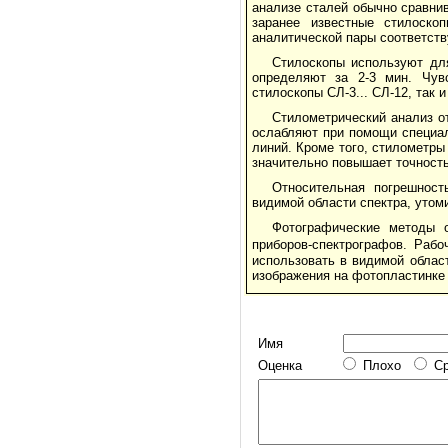
анализе сталей обычно сравни
заранее известные стилоскоп
аналитической пары соответств
Стилоскопы используют для
определяют за 2-3 мин. Чувс
стилоскопы СЛ-3... СЛ-12, так 
Стилометрический анализ о
ослабляют при помощи специал
линий. Кроме того, стилометры
значительно повышает точность
Относительная погрешност
видимой области спектра, утом
Фотографические методы 
приборов-спектрографов. Рабо
использовать в видимой облас
изображения на фотопластинке
Имя
Оценка
Плохо
С