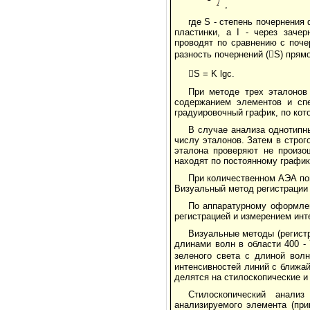
,
где S - степень почернения
пластинки, а I - через заче
проводят по сравнению с поче
разность почернений (S) прям
S = K lgc.
При методе трех эталонов
содержанием элементов и спе
градуировочный график, по ко
В случае анализа однотипн
числу эталонов. Затем в строг
эталона проверяют не произо
находят по постоянному график
При количественном АЭА по
Визуальный метод регистрации 
По аппаратурному оформле
регистрацией и измерением инт
Визуальные методы (регист
длинами волн в области 400 -
зеленого света с длиной вол
интенсивностей линий с ближа
делятся на стилоскопические и
Стилоскопический анали
анализируемого элемента (при