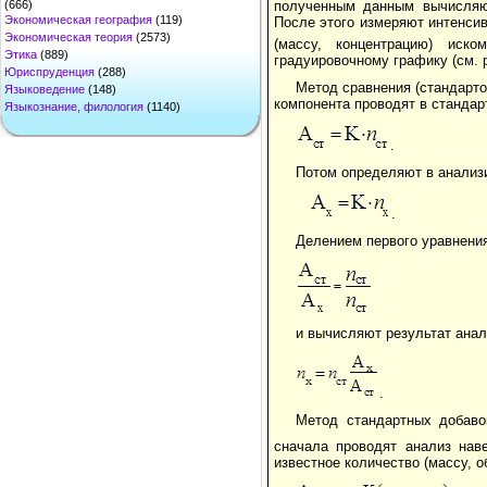
полученным данным вычисляют
(666)
Экономическая география
(119)
После этого измеряют интенси
Экономическая теория
(2573)
(массу, концентрацию) ис
Этика
(889)
градуировочному графику (см. р
Юриспруденция
(288)
Метод сравнения (стандарт
Языковедение
(148)
компонента проводят в стандар
Языкознание, филология
(1140)
.
Потом определяют в анализ
.
Делением первого уравнени
и вычисляют результат анал
.
Метод стандартных добаво
сначала проводят анализ нав
известное количество (массу, 