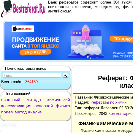
Банк рефератов содержит более 364 тыся
психологии, экономике, менеджменту, фило
английскому.
Полнотекстовый поиск
Реферат: 
Всего работ:
364139
кла
Теги названий
Название: Физико-химические 
основный
метода
химический
Раздел:
Рефераты по химии
классификация
основной
физико
Тип:
реферат
Добавлен 02:39:2
прием
метод
анализ
Просмотров: 2043
Комментариев
Физик-химические м
Реклама
Физико-химические методы