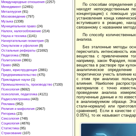
Международные отношения
(2257)
По способам определения 
Менеджмент
(12491)
находят непосредственным пе
Металлургия
(91)
концентрацию) с помощью ура
Москвоведение
(797)
установления конца химическо
Музыка
(1338)
вступившего в реакцию, нахо
Муниципальное право
(24)
связанному с названием метода
Налоги, налогообложение
(214)
По способу количественны
Наука и техника
(1141)
анализа.
Начертательная геометрия
(3)
Оккультизм и уфология
(8)
Без эталонные методы осн
Остальные рефераты
(21692)
пересчитать интенсивность из
Педагогика
(7850)
вещества с привлечением тол
Политология
(3801)
например, закон Фарадея, поз
вещества в растворе при куло
Право
(682)
аналитическое определение
Право, юриспруденция
(2881)
теоретически учесть влияние 
Предпринимательство
(475)
с этим при анализах пользу
Прикладные науки
(1)
влияния. Наиболее распростр
Промышленность, производство
(7100)
материалов с точно известн
Психология
(8692)
проведении анализа измеря
психология, педагогика
(4121)
полученные данные и по извес
Радиоэлектроника
(443)
в анализируемом образце. Эт
Реклама
(952)
стали-нормали) или приготов
Религия и мифология
(2967)
сравнения). Если в качестве 
Риторика
(23)
0.05%), то их называют станда
Сексология
(748)
Социология
(4876)
Статистика
(95)
Страхование
(107)