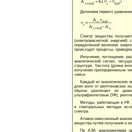
.
Делением первого уравнения
.
Спектр вещества получают
(электромагнитной энергией)
определённой величине энерги
происходят процессы, приводящ
Излучение, поглощение, ра
аналитический сигнал, несущ
структуре. Частота (длина во
излучения пропорциональна чи
смеси.
Каждый из аналитических м
длин волн от рентгеновских и
обычно различают по диап
ультрафиолетовые (УФ), рентге
Методы, работающие в УФ, 
в спектральных методах всле
спектра.
Атомно-эмиссионный анализ
вещества путём получения и из
Пи АЭА анализируемая пр