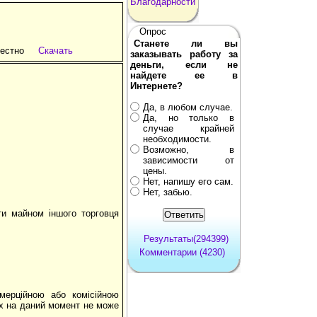
Благодарности
Опрос
Станете ли вы
естно
Скачать
заказывать работу за
деньги, если не
найдете ее в
Интернете?
Да, в любом случае.
Да, но только в
случае крайней
необходимости.
Возможно, в
зависимости от
цены.
Нет, напишу его сам.
Нет, забью.
ти майном іншого торговця
Результаты(294399)
Комментарии (4230)
мерційною або комісійною
их на даний момент не може