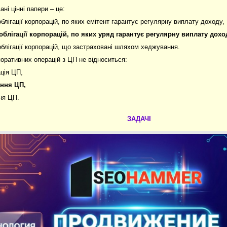
ані цінні папери – це:
 облігації корпорацій, по яких емітент гарантує регулярну виплату доходу,
 облігації корпорацій, по яких уряд гарантує регулярну виплату дохо
а облігації корпорацій, що застраховані шляхом хеджування.
поративних операцій з ЦП не відноситься:
ація ЦП,
ання ЦП,
ня ЦП.
ЗАДАЧІ