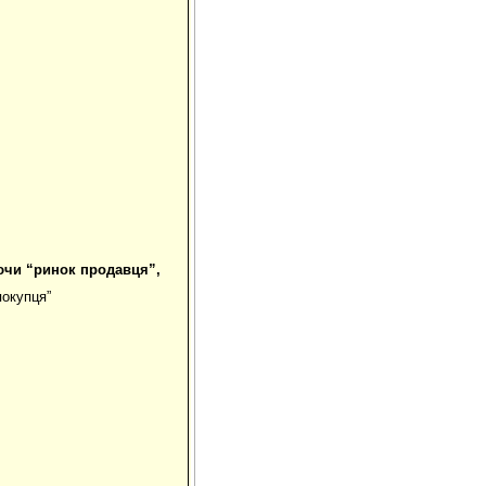
ючи “ринок продавця”,
покупця”