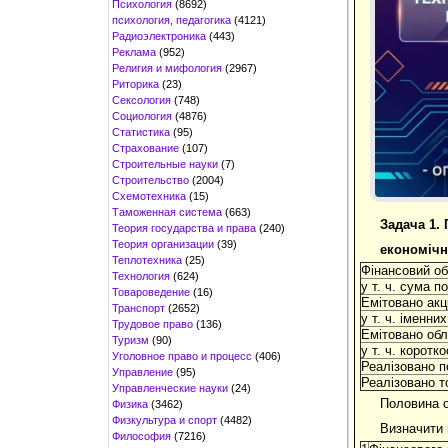
Психология
(8692)
психология, педагогика
(4121)
Радиоэлектроника
(443)
Реклама
(952)
Религия и мифология
(2967)
Риторика
(23)
Сексология
(748)
Социология
(4876)
Статистика
(95)
Страхование
(107)
Строительные науки
(7)
Строительство
(2004)
Схемотехника
(15)
Таможенная система
(663)
Задача
1.
Теория государства и права
(240)
Теория организации
(39)
економічн
Теплотехника
(25)
Фінансовий об
Технология
(624)
у т. ч. сума по
Товароведение
(16)
Емітовано акц
Транспорт
(2652)
у т. ч. іменних
Трудовое право
(136)
Емітовано облі
Туризм
(90)
у т. ч. коротк
Уголовное право и процесс
(406)
Реалізовано п
Управление
(95)
Реалізовано т
Управленческие науки
(24)
Половина о
Физика
(3462)
Физкультура и спорт
(4482)
Визначити 
Философия
(7216)