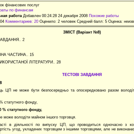
ок фінансових послуг
раты по финансам
ная работа
Добавлен 00:24:28 24 декабря 2008
Похожие работы
604
Комментариев: 20
Оценило: 2 человек Средний балл: 5 Оценка:
неизв
ЗМІСТ (Варіант №8)
АВДАННЯ.. 2
НА ЧАСТИНА.. 15
ИКОРИСТАНОЇ ЛІТЕРАТУРИ.. 28
ТЕСТОВІ ЗАВДАННЯ
8
ець ЦП не може бути безпосередньо та опосередковано разом володі
 % статутного фонду,
0 % статутного фонду,
 не може володіти майном іншого торговця.
асті в діяльності по випуску ЦП, що проводиться одночасно з ко
артість угод, укладених торговцем з іншими торговцями, але не виконан
: