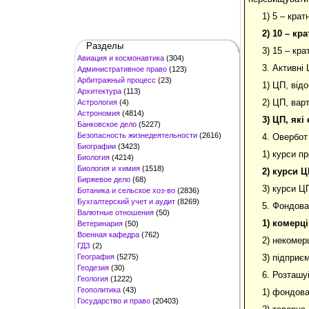
1) 5 – крат
2)
10 – кра
Разделы
3) 15 – кра
Авиация и космонавтика
(304)
3. Активні 
Административное право
(123)
Арбитражный процесс
(23)
1) ЦП, відо
Архитектура
(113)
2) ЦП, вар
Астрология
(4)
Астрономия
(4814)
3)
ЦП, які 
Банковское дело
(5227)
Безопасность жизнедеятельности
(2616)
4. Овербот 
Биографии
(3423)
1) курси п
Биология
(4214)
Биология и химия
(1518)
2)
курси Ц
Биржевое дело
(68)
3) курси Ц
Ботаника и сельское хоз-во
(2836)
Бухгалтерский учет и аудит
(8269)
5. Фондова
Валютные отношения
(50)
1)
комерці
Ветеринария
(50)
Военная кафедра
(762)
2) некомер
ГДЗ
(2)
География
(5275)
3) підприє
Геодезия
(30)
6. Розташу
Геология
(1222)
Геополитика
(43)
1) фондова
Государство и право
(20403)