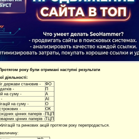
 Протягом року були отримані наступні результати
ої діяльності:
іг держави становив -
ФО
датків -
П
ій на суму -
А
 -
АІ
гацій на суму -
О
острокових -
ОК
охідних цінних паперів -
ПЦП
оварних цінних паперів -
ТЦП
блігацій та ринкових акцій протягом року перепродається.
величину: