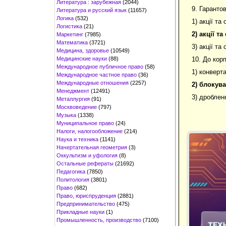
Литература : зарубежная
(2044)
9. Гарантов
Литература и русский язык
(11657)
Логика
(532)
1) акції та
Логистика
(21)
2)
акції та
Маркетинг
(7985)
Математика
(3721)
3) акції т
Медицина, здоровье
(10549)
Медицинские науки
(88)
10. До кор
Международное публичное право
(58)
1) конверт
Международное частное право
(36)
Международные отношения
(2257)
2) блокув
Менеджмент
(12491)
3) дроблен
Металлургия
(91)
Москвоведение
(797)
Музыка
(1338)
Муниципальное право
(24)
Налоги, налогообложение
(214)
Наука и техника
(1141)
Начертательная геометрия
(3)
Оккультизм и уфология
(8)
Остальные рефераты
(21692)
Педагогика
(7850)
Политология
(3801)
Право
(682)
Право, юриспруденция
(2881)
Предпринимательство
(475)
Прикладные науки
(1)
Промышленность, производство
(7100)