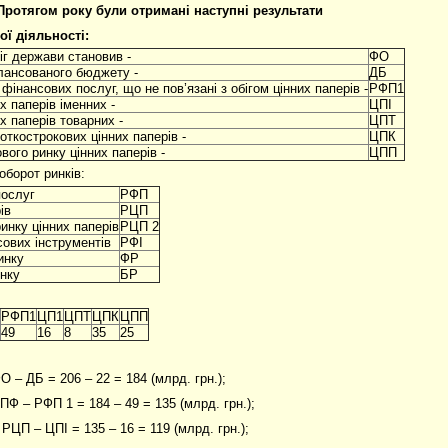
 Протягом року були отримані наступні результати
ої діяльності:
іг держави становив -
ФО
лансованого бюджету -
ДБ
фінансових послуг, що не пов’язані з обігом цінних паперів -
РФП1
х паперів іменних -
ЦПІ
х паперів товарних -
ЦПТ
откострокових цінних паперів -
ЦПК
вого ринку цінних паперів -
ЦПП
оборот ринків:
послуг
РФП
ів
РЦП
инку цінних паперів
РЦП 2
ових інструментів
РФІ
инку
ФР
инку
БР
РФП1
ЦП1
ЦПТ
ЦПК
ЦПП
49
16
8
35
25
О – ДБ = 206 – 22 = 184 (млрд. грн.);
ПФ – РФП 1 = 184 – 49 = 135 (млрд. грн.);
 РЦП – ЦПІ = 135 – 16 = 119 (млрд. грн.);