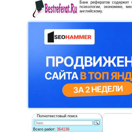
Банк рефератов содержит
психологии, экономике, ме
английскому.
Полнотекстовый поиск
Всего работ:
364139