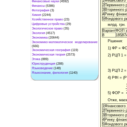
1
Фінансового
Финансовые науки
(4592)
2
Первинного р
Финансы
(5386)
3
Вторинного р
Фотография
(3)
4
Ринку фінанс
Химия
(2244)
5
Фондового р
Хозяйственное право
(23)
Цифровые устройства
(29)
млрд. грн.
Экологическое право
(35)
Варіант
ФО
П
Экология
(4517)
8
185
87
Экономика
(20644)
Рішення:
Экономико-математическое моделирование
(666)
1) ФР = ФО 
Экономическая география
(119)
Экономическая теория
(2573)
2) РЦП 1 =
Этика
(889)
Юриспруденция
(288)
Языковедение
(148)
3) РЦП 2 
Языкознание, филология
(1140)
4) РФІ = (Р
5) ФОР =
Отже, маєм
1
Фінансового
2
Первинного р
3
Вторинного р
4
Ринку фінанс
5
Фондового р