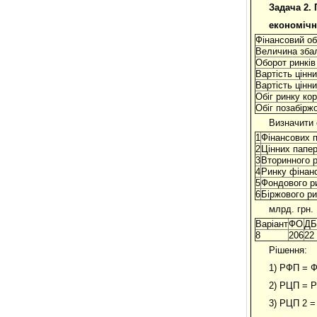
Задача
2.
економічн
Фінансовий об
Величина зба
Оборот ринків 
Вартість цінни
Вартість цінни
Обіг ринку кор
Обіг позабіржо
Визначити 
1
Фінансових 
2
Цінних папер
3
Вторинного р
4
Ринку фінанс
5
Фондового р
6
Біржового р
млрд. грн.
Варіант
ФО
ДБ
8
206
22
Рішення:
1) РФП = Ф
2) РЦП = Р
3) РЦП 2 =