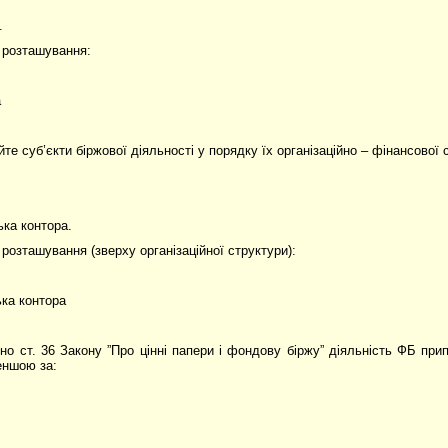
.
 розташування:
а
те суб’єкти біржової діяльності у порядку їх організаційно – фінансової 
ька контора.
розташування (зверху організаційної структури):
ька контора
дно ст. 36 Закону ”Про цінні папери і фондову біржу” діяльність ФБ прип
еншою за: