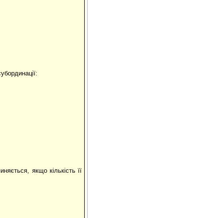
субординації:
иняється, якщо кількість її