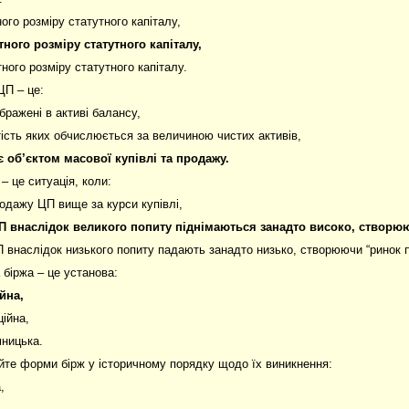
ного розміру статутного капіталу,
тного розміру статутного капіталу,
тного розміру статутного капіталу.
ЦП – це:
бражені в активі балансу,
тість яких обчислюється за величиною чистих активів,
є об’єктом масової купівлі та продажу.
– це ситуація, коли:
родажу ЦП вище за курси купівлі,
П внаслідок великого попиту піднімаються занадто високо, створю
П внаслідок низького попиту падають занадто низько, створюючи “ринок 
 біржа – це установа:
йна,
ційна,
мницька.
йте форми бірж у історичному порядку щодо їх виникнення:
,