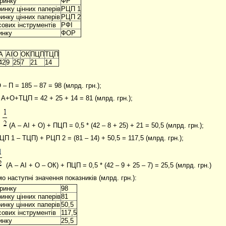
 ринку
ФР
инку цінних паперів
РЦП 1
инку цінних паперів
РЦП 2
ових інструментів
РФІ
инку
ФОР
А
АІ
О
ОК
ПЦП
ТЦП
42
9
25
7
21
14
– П = 185 – 87 = 98 (млрд. грн.);
 А+О+ТЦП = 42 + 25 + 14 = 81 (млрд. грн.);
=
(А – АІ + О) + ПЦП = 0,5 * (42 – 8 + 25) + 21 = 50,5 (млрд. грн.);
ЦП 1 – ТЦП) + РЦП 2 = (81 – 14) + 50,5 = 117,5 (млрд. грн.);
(А – АІ + О – ОК) + ПЦП = 0,5 * (42 – 9 + 25 – 7) = 25,5 (млрд. грн.)
о наступні значення показників (млрд. грн.):
 ринку
98
инку цінних паперів
81
инку цінних паперів
50,5
ових інструментів
117,5
инку
25,5