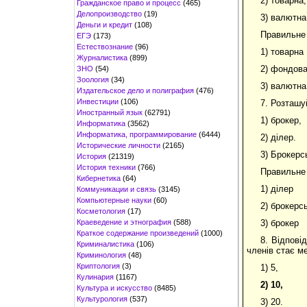
2) товарна,
Гражданское право и процесс
(465)
Делопроизводство
(19)
3) валютна
Деньги и кредит
(108)
Правильне
ЕГЭ
(173)
Естествознание
(96)
1) товарна
Журналистика
(899)
2) фондов
ЗНО
(54)
Зоология
(34)
3) валютна
Издательское дело и полиграфия
(476)
Инвестиции
(106)
7. Розташуй
Иностранный язык
(62791)
1) брокер,
Информатика
(3562)
Информатика, программирование
(6444)
2) ділер.
Исторические личности
(2165)
3) Брокерс
История
(21319)
История техники
(766)
Правильне 
Кибернетика
(64)
1) ділер
Коммуникации и связь
(3145)
Компьютерные науки
(60)
2) брокерс
Косметология
(17)
Краеведение и этнография
(588)
3) брокер
Краткое содержание произведений
(1000)
8. Відпові
Криминалистика
(106)
членів стає м
Криминология
(48)
Криптология
(3)
1) 5,
Кулинария
(1167)
2)
10,
Культура и искусство
(8485)
Культурология
(537)
3) 20.