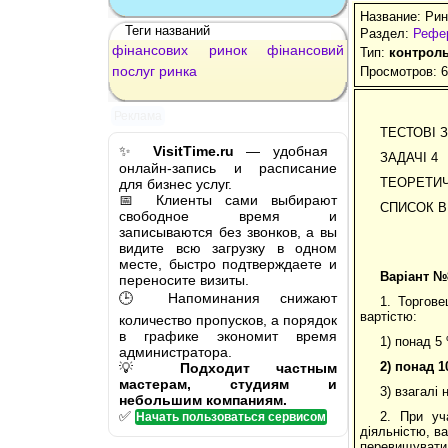
Название: Рин
Теги названий
Раздел:
Рефе
фінансових
ринок
фінансовий
Тип:
контроль
послуг
ринка
Просмотров: 
Реклама
ТЕСТОВІ З
✨
VisitTime.ru
— удобная
ЗАДАЧІ 4
онлайн-запись и расписание
ТЕОРЕТИЧ
для бизнес услуг.
📅 Клиенты сами выбирают
СПИСОК В
свободное время и
записываются без звонков, а вы
видите всю загрузку в одном
месте, быстро подтверждаете и
Варіант №
переносите визиты.
🕒 Напоминания снижают
1. Торгов
вартістю:
количество пропусков, а порядок
в графике экономит время
1) понад 5
администратора.
2)
понад 1
💡
Подходит частным
мастерам, студиям и
3) взагалі
небольшим компаниям.
✅
2. При уч
Начать пользоваться сервисом
діяльністю, в
перевищувати