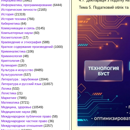
4.7. Декларація з податку н
Информатика
(3562)
Информатика, программирование
(6444)
Тема 5. Податковий облік та 
Исторические личности
(2165)
История
(21319)
История техники
(766)
Кибернетика
(64)
Коммуникации и связь
(3145)
Компьютерные науки
(60)
Косметология
(17)
Краеведение и этнография
(588)
Краткое содержание произведений
(1000)
Криминалистика
(106)
Криминология
(48)
Криптология
(3)
Кулинария
(1167)
Культура и искусство
(8485)
Культурология
(537)
Литература : зарубежная
(2044)
Литература и русский язык
(11657)
Логика
(532)
Логистика
(21)
Маркетинг
(7985)
Математика
(3721)
Медицина, здоровье
(10549)
Медицинские науки
(88)
Международное публичное право
(58)
Международное частное право
(36)
Международные отношения
(2257)