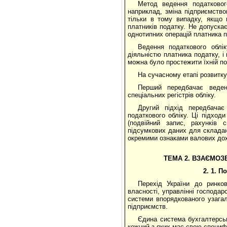
Метод ведення податкового
наприклад, зміна підприємство
тільки в тому випадку, якщо 
платників податку. Не допускає
однотипних операцій платника п
Ведення податкового облік
діяльністю платника податку, і
можна було простежити їхній поча
На сучасному етапі розвитку 
Перший передбачає веденн
спеціальних регістрів обліку.
Другий підхід передбачає
податкового обліку. Ці підход
(подвійний запис, рахунків 
підсумкових даних для складан
окремими ознаками валових дох
ТЕМА 2. ВЗАЄМОЗВ
2.
1. П
Перехід України до ринков
власності, управлінні господар
системи впорядкованого узагал
підприємств.
Єдина система бухгалтерськ
кожний з яких має свою специфік