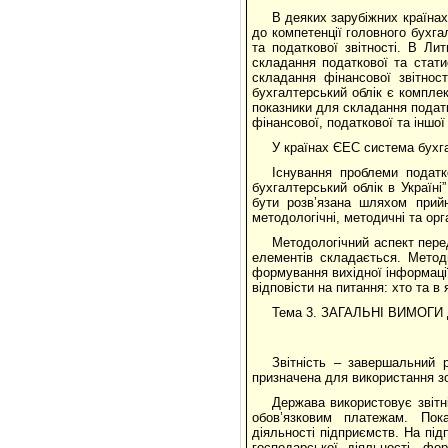
В деяких зарубіжних країнах 
до компетенції головного бухга
та податкової звітності. В Ли
складання податкової та статис
складання фінансової звітнос
бухгалтерський облік є комплек
показники для складання податк
фінансової, податкової та іншої 
У країнах ЄЕС система бухг
Існування проблеми податк
бухгалтерський облік в Україні
бути розв’язана шляхом прийн
методологічні, методичні та орг
Методологічний аспект пере
елементів складається. Метод
формування вихідної інформації
відповісти на питання: хто та в
Тема 3. ЗАГАЛЬНІ ВИМОГИ
Звітність – завершальний р
призначена для використання зо
Держава використовує звітн
обов’язковим платежам. Пока
діяльності підприємств. На під
господарської діяльності, фо