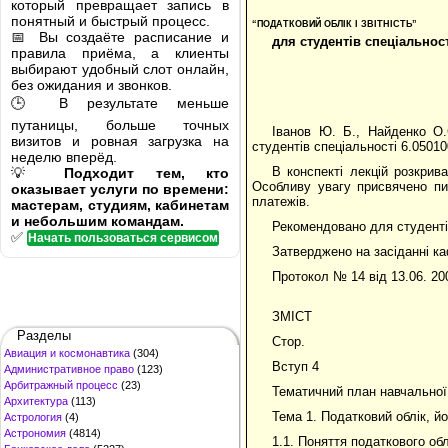
который превращает запись в
понятный и быстрый процесс.
“ПОДАТКОВИЙ ОБЛІК І ЗВІТНІСТЬ”
📅 Вы создаёте расписание и
для студентів спеціальнос
правила приёма, а клиенты
выбирают удобный слот онлайн,
без ожидания и звонков.
🕒 В результате меньше
путаницы, больше точных
Іванов Ю. Б., Найденко О.Є
визитов и ровная загрузка на
студентів спеціальності 6.05010
неделю вперёд.
В конспекті лекцій розкрива
💡
Подходит тем, кто
Особливу увагу присвячено пит
оказывает услуги по времени:
платежів.
мастерам, студиям, кабинетам
и небольшим командам.
Рекомендовано для студентів
✅
Начать пользоваться сервисом
Затверджено на засіданні к
Протокол № 14 від 13.06. 20
ЗМІСТ
Разделы
Стор.
Авиация и космонавтика
(304)
Вступ 4
Административное право
(123)
Арбитражный процесс
(23)
Тематичний план навчальної
Архитектура
(113)
Тема 1. Податковий облік, йо
Астрология
(4)
Астрономия
(4814)
1.1. Поняття податкового обл