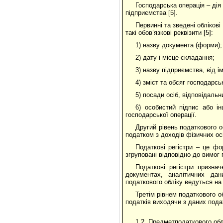
Господарська операція – дія 
підприємства [5].
Первинні та зведені обліков
такі обов’язкові реквізити [5]:
1) назву документа (форми);
2) дату і місце складання;
3) назву підприємства, від і
4) зміст та обсяг господарсь
5) посади осіб, відповідальн
6) особистий підпис або і
господарської операції.
Другий рівень податкового о
податком з доходів фізичних ос
Податкові регістри – це фор
згруповані відповідно до вимог
Податкові регістри призна
документах, аналітичних дан
податкового обліку ведуться на
Третім рівнем податкового об
податків виходячи з даних подат
1.2. Предметподаткового обл