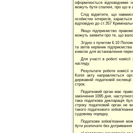
оформлюється відповідними н
можуть бути спалені, про що в а
Слід відмітити, що навмис
особистих інтересів, караєтьс
відповідно до ст.357 Кримінальн
Якщо підприємство правомі
можуть заявити про те, що вало
Згідно з пунктом 6.10 Полож
та звітів керівник підприємств
комісію для встановлення перел
Для участі в роботі комісі
нагляду.
Результати роботи комісії
Копія акту направляється орг
державній податковій інспекц
строк.
Податковий орган має право
закінчення 1095 дня, наступного
така податкова декларація бул
строку податковий орган не в
такого податкового зобов'язанн
судовому порядку.
Податкове зобов'язання мож
бути розпочате без дотримання с