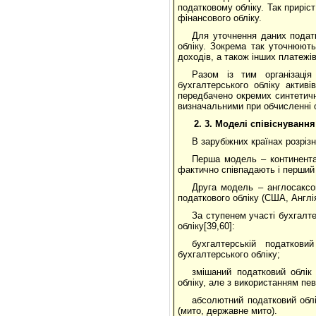
податковому обліку. Так приріс
фінансового обліку.
Для уточнення даних податк
обліку. Зокрема так уточнюют
доходів, а також інших платежів
Разом із тим організація
бухгалтерського обліку активів
передбачено окремих синтетични
визначальними при обчисленні 
2.
3.
Моделі співіснування
В зарубіжних країнах розрізн
Перша модель – континента
фактично співпадають і перший ви
Друга модель – англосаксон
податкового обліку (США, Англія,
За ступенем участі бухгалте
обліку[39,60]:
бухгалтерській податков
бухгалтерського обліку;
змішаний податковий облік
обліку, але з використанням пе
абсолютний податковий облі
(мито, державне мито).