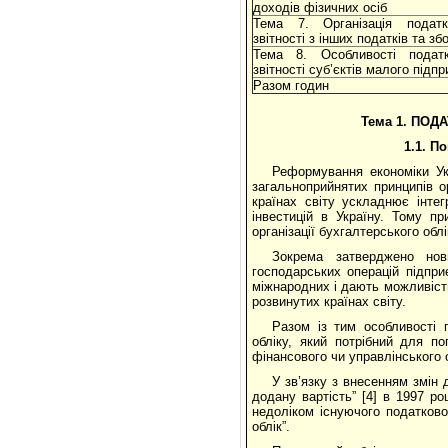
доходів фізичних осіб
Тема 7. Організація податк
звітності з інших податків та зб
Тема 8. Особливості податк
звітності суб’єктів малого підп
Разом годин
Тема 1.
ПОДА
1.1. П
Реформування економіки Укр
загальноприйнятих принципів ор
країнах світу ускладнює інте
інвестицій в Україну. Тому п
організації бухгалтерського обл
Зокрема затверджено нови
господарських операцій підпри
міжнародних і дають можливість
розвинутих країнах світу.
Разом із тим особливості 
обліку, який потрібний для по
фінансового чи управлінського 
У зв’язку з внесенням змін 
додану вартість” [4] в 1997 р
недоліком існуючого податково
облік”.