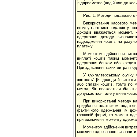
підприємства (надійшли до каси
Рис. 1. Методи податкового 
Використання касового мет
вступу платника податків у пр
доходів вважається момент, 
одержання доходу визначаєт
надходження коштів на рахуно
платежу.
Моментом здійснення витра
виплаті коштів таким момент
одержання банком або кредитн
При здійсненні таких витрат по
У бухгалтерському обліку у
звітність” [5] доходи й витра
або сплати коштів, тобто по 
метод. Він вважається більш 
допускається, але у виняткових
При використанні методу на
придбання платником податків
фактичного одержання їм дох
грошовій формі, то момент одер
при визначенні моменту одержан
Моментом здійснення витрат
можливо однозначне визначити 