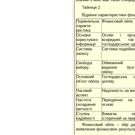
Таблиця 2
Відмінні характеристики фіна
Порівняльна
Фінансовий облік
характе-
ристика
Основні
Особи і орган
користувачі
всередині, т
інформації
господарською о
Система
Система подвійно
запису
Свобода
Обмежений пр
вибору
ведення бухга
обліку
Основний
Господарська 
об’єкт обліку
цілому
Часовий
Націленість на м
аспект
Частота
Періодично на 
складання
основі
звітності
Ступінь
Вимагає об’єк
надійності
історичний за пр
Фінансовий облік – збір д
виявлення фінансових результаті