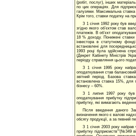
(робіт, послуг), інших матеріал
по цих операціях. Для підпри
галузями. Максимальна ставка 
Крім того, ставки податку на п
З 1 січня 1992 року був вве
згідно якого об’єктом став ва
платежів. В об’єкт оподаткуван
18 % доходу. Понижені ставки 
інвестора в статутному фонд
встановлені для посередницької
1993 році була здійснена спр
(Декрет Кабінету Міністрів Укр
періоду справляння цього податк
З 1 січня 1995 року набра
оподаткування став балансовий 
звітний період. Базова став
встановлена ставка 15%, для п
бізнесу – 60%.
З 1 липня 1997 року був 
оподаткування прибутку підпри
прибутку, які вимагають веденн
Після введення даного За
визначення якого є валові надхо
обсягу продукції, а за певний пе
З 1 січня 2003 року набрав 
прибутку підприємств””(№349 ві
прибуток. Основною причиною,