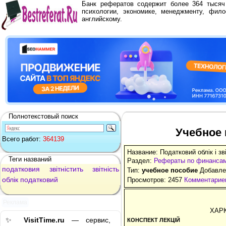
Банк рефератов содержит более 364 тыся
психологии, экономике, менеджменту, фило
английскому.
Полнотекстовый поиск
Учебное 
Всего работ:
364139
Название: Податковий облік і зв
Теги названий
Раздел:
Рефераты по финанса
податковия
звітністить
звітність
Тип:
учебное пособие
Добавлен
облік
податковий
Просмотров: 2457
Комментариев
Реклама
ХАР
✨
VisitTime.ru
— сервис,
КОНСПЕКТ ЛЕКЦІЙ