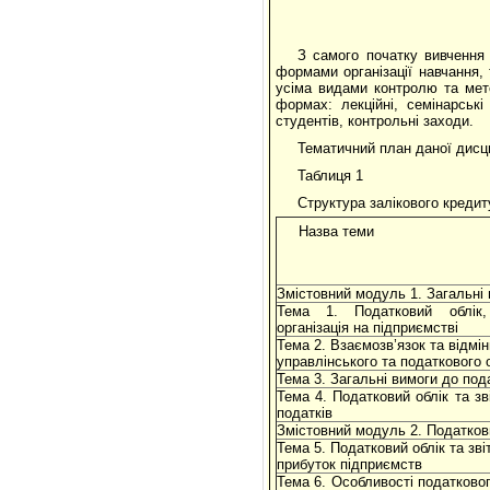
З самого початку вивчення
формами організації навчання, 
усіма видами контролю та мет
формах: лекційні, семінарські
студентів, контрольні заходи.
Тематичний план даної дисци
Таблиця 1
Структура залікового кредит
Назва теми
Змістовний модуль 1. Загальні п
Тема 1. Податковий облік
організація на підприємстві
Тема 2. Взаємозв’язок та відмін
управлінського та податкового 
Тема 3. Загальні вимоги до пода
Тема 4. Податковий облік та зв
податків
Змістовний модуль 2. Податковий
Тема 5. Податковий облік та зві
прибуток підприємств
Тема 6. Особливості податковог