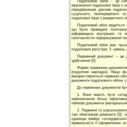
Податковий облік – це сис
визначення податкової бази з п
передбаченим діючим податко
суцільного, безперервного т
податкової бази з конкретного п
Податковий облік ведеться 
що були проведені платником
інформацією внутрішніх та з
своєчасністю перерахування по
Податковий облік має трьох
податкових регістрів; 3 –рівень 
Первинний документ – це д
здійснення [5].
Форми первинних документів
(податкові накладні). Якщо ф
використовуються первинні облі
документи податкового обліку с
До первинних документів бух
1. Вони мають бути складе
забезпечення більш ефективн
облікові документи (матеріальни
2. Первинні та узагальнюючі
такі обов’язкові реквізити [5]
одиницю виміру господарської 
правильність її оформлення; ос