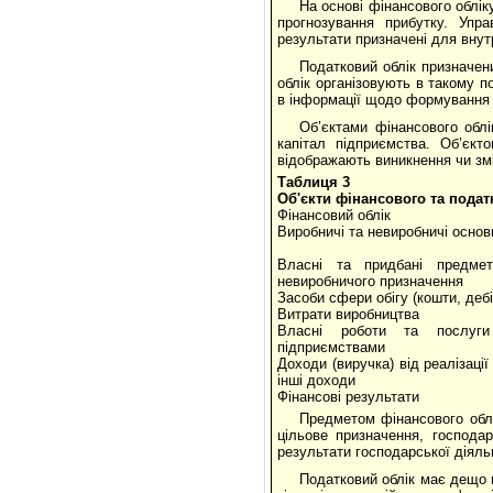
На основі фінансового облік
прогнозування прибутку. Упр
результати призначені для внут
Податковий облік призначен
облік організовують в такому 
в інформації щодо формування о
Об’єктами фінансового облі
капітал підприємства. Об’єкт
відображають виникнення чи змі
Таблиця 3
Об'єкти фінансового та подат
Фінансовий облік
Виробничі та невиробничі основ
Власні та придбані предмет
невиробничого призначення
Засоби сфери обігу (кошти, дебі
Витрати виробництва
Власні роботи та послуги
підприємствами
Доходи (виручка) від реалізації 
інші доходи
Фінансові результати
Предметом фінансового облі
цільове призначення, господар
результати господарської діяльн
Податковий облік має дещо в