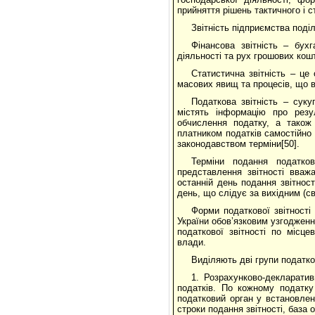
прийняття рішень тактичного і 
Звітність підприємства поді
Фінансова звітність – бух
діяльності та рух грошових кошт
Статистична звітність – це
масових явищ та процесів, що ві
Податкова звітність – сук
містять інформацію про резу
обчислення податку, а також
платником податків самостійно 
законодавством терміни[50].
Терміни подання податко
представлення звітності вваж
останній день подання звітнос
день, що слідує за вихідним (с
Форми податкової звітност
України обов’язковим узгодженн
податкової звітності по місц
влади.
Виділяють дві групи податко
1. Розрахунково-декларати
податків. По кожному податку
податковий орган у встановле
строки подання звітності, база 