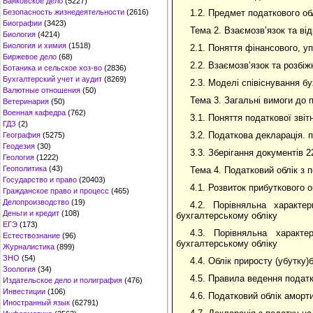
Банковское дело
(5227)
Безопасность жизнедеятельности
(2616)
1.2. Предмет податкового об
Биографии
(3423)
Тема 2. Взаємозв’язок та від
Биология
(4214)
Биология и химия
(1518)
2.1. Поняття фінансового, у
Биржевое дело
(68)
2.2. Взаємозв’язок та розбіж
Ботаника и сельское хоз-во
(2836)
Бухгалтерский учет и аудит
(8269)
2.3. Моделі співіснування б
Валютные отношения
(50)
Тема 3. Загальні вимоги до п
Ветеринария
(50)
Военная кафедра
(762)
3.1. Поняття податкової звіт
ГДЗ
(2)
3.2. Податкова декларація. п
География
(5275)
Геодезия
(30)
3.3. Зберігання документів 2
Геология
(1222)
Геополитика
(43)
Тема 4. Податковий облік з 
Государство и право
(20403)
4.1. Розвиток прибуткового 
Гражданское право и процесс
(465)
Делопроизводство
(19)
4.2. Порівняльна характе
Деньги и кредит
(108)
бухгалтерському обліку
ЕГЭ
(173)
4.3. Порівняльна характ
Естествознание
(96)
бухгалтерському обліку
Журналистика
(899)
ЗНО
(54)
4.4. Облік приросту (убутку)
Зоология
(34)
4.5. Правила ведення податк
Издательское дело и полиграфия
(476)
Инвестиции
(106)
4.6. Податковий облік аморт
Иностранный язык
(62791)