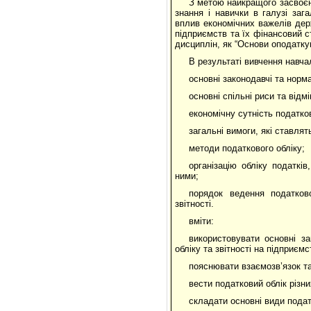
З метою найкращого засвоєн
знання і навички в галузі зага
вплив економічних важелів дер
підприємств та їх фінансовий 
дисциплін, як “Основи оподатку
В результаті вивчення навча
основні законодавчі та норма
основні спільні риси та відм
економічну сутність податков
загальні вимоги, які ставлят
методи податкового обліку;
організацію обліку податків
ними;
порядок ведення податков
звітності.
вміти:
використовувати основні з
обліку та звітності на підприємс
пояснювати взаємозв’язок та
вести податковий облік різни
складати основні види податк