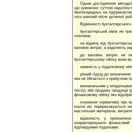
Однак дослідження методоло
що зумовлює суттєві недоліки м
безпосередньо на підприємства
того значний обсяг рутинної роб
Відмінності бухгалтерського
бухгалтерській облік не п
платежів;
на відміну від бухгалтерсь
валових витрат, а виділяють ок
до валових витрат не вх
бухгалтерському обліку вони в
наявність у податковому обл
різний підхід до визначення
яка не збігається з прибутком 
визначальним у оподаткуванн
послуг або продажу продукції (р
фінансовому обліку без відобра
існування нормативів при в
кошти які перераховуються не
мастильних матеріалів, витрати 
відмінність у призначен
охарактеризувати фінансовий
відповідними податками;