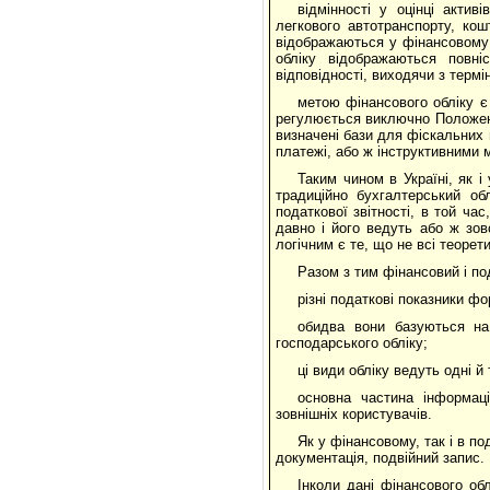
відмінності у оцінці актив
легкового автотранспорту, кош
відображаються у фінансовому о
обліку відображаються повн
відповідності, виходячи з термі
метою фінансового обліку є
регулюється виключно Положенн
визначені бази для фіскальних 
платежі, або ж інструктивними м
Таким чином в Україні, як і
традиційно бухгалтерський об
податкової звітності, в той ча
давно і його ведуть або ж зо
логічним є те, що не всі теоре
Разом з тим фінансовий і под
різні податкові показники ф
обидва вони базуються на
господарського обліку;
ці види обліку ведуть одні й 
основна частина інформаці
зовнішніх користувачів.
Як у фінансовому, так і в п
документація, подвійний запис.
Інколи дані фінансового обл