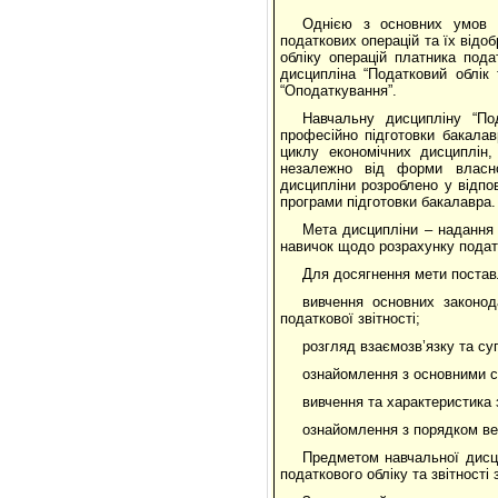
Однією з основних умов е
податкових операцій та їх відо
обліку операцій платника пода
дисципліна “Податковий облік 
“Оподаткування”.
Навчальну дисципліну “Под
професійно підготовки бакалав
циклу економічних дисциплін,
незалежно від форми власнос
дисципліни розроблено у відпов
програми підготовки бакалавра.
Мета дисципліни – надання 
навичок щодо розрахунку податко
Для досягнення мети поставл
вивчення основних законод
податкової звітності;
розгляд взаємозв’язку та су
ознайомлення з основними ск
вивчення та характеристика з
ознайомлення з порядком вед
Предметом навчальної дисц
податкового обліку та звітності 