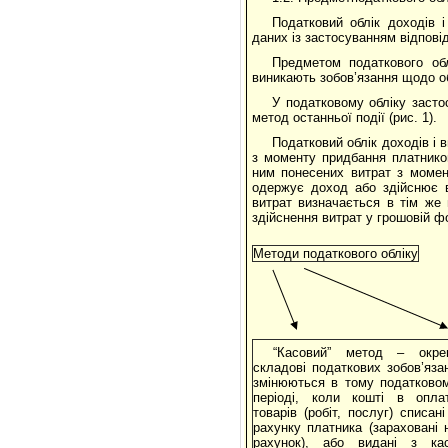
Податковий облік доходів 
даних із застосуванням відпові
Предметом податкового обл
виникають зобов’язання щодо об
У податковому обліку засто
метод останньої події (рис. 1).
Податковий облік доходів і 
з моменту придбання платнико
ним понесених витрат з момен
одержує доход або здійснює в
витрат визначається в тім же
здійснення витрат у грошовій ф
Методи податкового обліку
“Касовий” метод – окре
складові податкових зобов’яза
змінюються в тому податково
періоді, коли кошті в опла
товарів (робіт, послуг) списані
рахунку платника (зараховані 
рахунок), або видані з ка