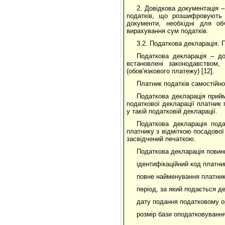
2. Довідкова документація –
податків, що розшифровують 
документи, необхідні для об
вирахування сум податків.
3.2. Податкова декларація. 
Податкова декларація – д
встановлені законодавством,
(обов'язкового платежу) [12].
Платник податків самостійно
Податкова декларація прийм
податкової декларації платник 
у такій податковій декларації.
Податкова декларація под
платнику з відміткою посадової
засвідчений печаткою.
Податкова декларація повинна
ідентифікаційний код платни
повне найменування платник
період, за який подається д
дату подання податковому ор
розмір бази оподатковування;