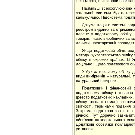
тією мірою, в якій вони пов'яза
Найбільш всеохоплюючою є 
загальної системи бухгалтерсь
калькуляцію. Підсистема податк
Документація в системі по
реєстром виданих та отриманих 
власне у податковому обліку н
товарів, інших виробничих запа
даними інвентаризації проводят
Якщо податковий облік вед
методу бухгалтерського обліку 
обліку в окремих країнах. В У
доцільно і щодо податкового об
У бухгалтерському обліку д
види вимірників – натуральні, 
натуральний вимірник.
Податковий і фінансовий 
податковому обліку і товарно
(реєстр податкових накладних,
обліку взагалі немає), звітн
звітності, термінами подання з
Зокрема, податкова звітність 
річною. Тут доречно зазначит
обов'язок щоквартального скла
Додаткові обов'язки покладают
установи.