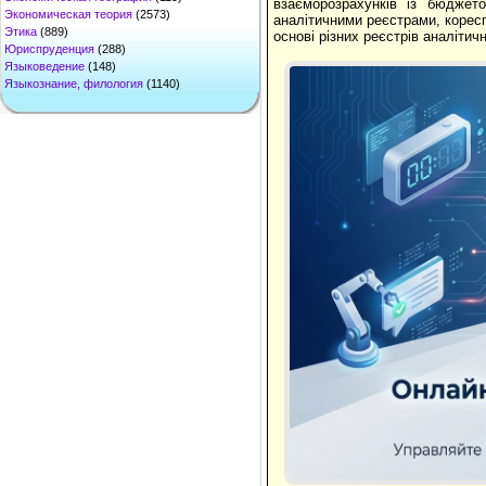
взаєморозрахунків із бюджет
Экономическая теория
(2573)
аналітичними реєстрами, коресп
Этика
(889)
основі різних реєстрів аналітич
Юриспруденция
(288)
Языковедение
(148)
Языкознание, филология
(1140)