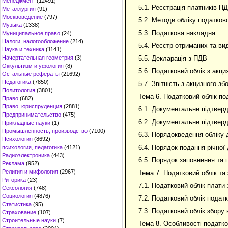
Менеджмент
(12491)
5.1. Реєстрація платників П
Металлургия
(91)
Москвоведение
(797)
5.2. Методи обліку податков
Музыка
(1338)
5.3. Податкова накладна
Муниципальное право
(24)
Налоги, налогообложение
(214)
5.4. Реєстр отриманих та в
Наука и техника
(1141)
5.5. Декларація з ПДВ
Начертательная геометрия
(3)
Оккультизм и уфология
(8)
5.6. Податковий облік з акци
Остальные рефераты
(21692)
Педагогика
(7850)
5.7. Звітність з акцизного зб
Политология
(3801)
Тема 6. Податковий облік по
Право
(682)
Право, юриспруденция
(2881)
6.1. Документальне підтвер
Предпринимательство
(475)
6.2. Документальне підтверд
Прикладные науки
(1)
Промышленность, производство
(7100)
6.3. Порядокведення обліку 
Психология
(8692)
6.4. Порядок подання річної
психология, педагогика
(4121)
Радиоэлектроника
(443)
6.5. Порядок заповнення та
Реклама
(952)
Религия и мифология
(2967)
Тема 7. Податковий облік та 
Риторика
(23)
7.1. Податковий облік плати
Сексология
(748)
Социология
(4876)
7.2. Податковий облік подат
Статистика
(95)
7.3. Податковий облік збору
Страхование
(107)
Строительные науки
(7)
Тема 8. Особливості податков