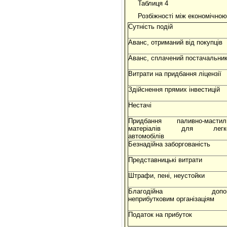
Таблиця 4
Розбіжності між економічною
Сутність подій
Аванс, отриманий від покупців
Аванс, сплачений постачальни
Витрати на придбання ліцензії
Здійснення прямих інвестицій
Нестачі
Придбання паливно-мастил
матеріалів для легко
автомобілів
Безнадійна заборгованість
Представницькі витрати
Штрафи, пені, неустойки
Благодійна допом
неприбутковим організаціям
Податок на прибуток