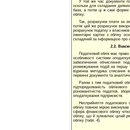
У той же час документи под
оскільки для складання деяких
база, а потім ці ж самі форми
обліку.
Так, розрахунок плати за з
потім цей же розрахунок викор
розрахунок податку з власників
інвентарні картки з обліку ос
складений за інформацією про н
2.2. Взаєм
Податковий облік має право 
особливості системи оподатку
забезпечення обчислення пода
розмежування подій на першу та
відмінна методика списання в
первинні документи та аналітичн
Разом з тим податковий обл
підпорядкованість обліковог
різноманітністю податків, зб
оподаткування підприємств.
Несприйняття податкового 
обліку повною мірою виконував 
сфера фінансового обліку чіт
обліку, що й зумовлює цілий ря
обліку (табл. 4).