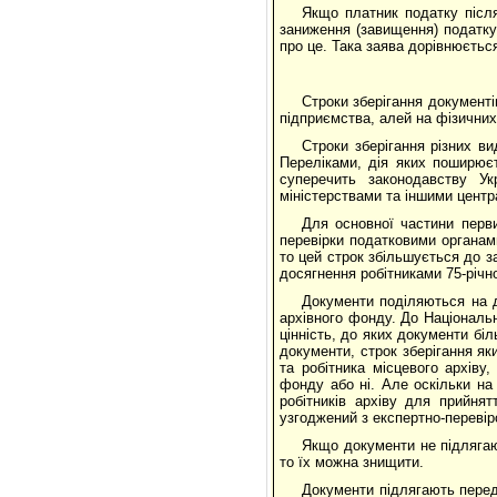
Якщо платник податку післ
заниження (завищення) податку
про це. Така заява дорівнюється
Строки зберігання документі
підприємства, алей на фізичних 
Строки зберігання різних в
Переліками, дія яких поширюєт
суперечить законодавству Укр
міністерствами та іншими цент
Для основної частини перв
перевірки податковими органам
то цей строк збільшується до за
досягнення робітниками 75-річно
Документи поділяються на д
архівного фонду. До Національ
цінність, до яких документи бі
документи, строк зберігання як
та робітника місцевого архіву
фонду або ні. Але оскільки на
робітників архіву для прийня
узгоджений з експертно-перевір
Якщо документи не підлягаю
то їх можна знищити.
Документи підлягають перед