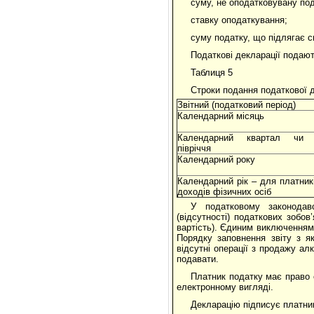
суму, не оподатковувану по
ставку оподаткування;
суму податку, що підлягає с
Податкові декларації подают
Таблиця 5
Строки подання податкової д
Звітний (податковий період)
Календарний місяць
Календарний квартал чи к
півріччя
Календарний року
Календарний рік – для платник
доходів фізичних осіб
У податковому законодав
(відсутності) податкових зобов
вартість). Єдиним виключенням 
Порядку заповнення звіту з я
відсутні операції з продажу алк
подавати.
Платник податку має право о
електронному вигляді.
Декларацію підписує платни