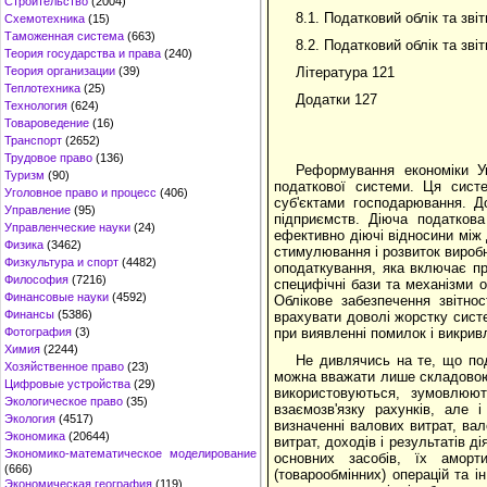
Строительство
(2004)
8.1. Податковий облік та зві
Схемотехника
(15)
Таможенная система
(663)
8.2. Податковий облік та зві
Теория государства и права
(240)
Література 121
Теория организации
(39)
Теплотехника
(25)
Додатки 127
Технология
(624)
Товароведение
(16)
Транспорт
(2652)
Трудовое право
(136)
Реформування економіки Ук
Туризм
(90)
податкової системи. Ця сист
Уголовное право и процесс
(406)
суб'єктами господарювання. Д
Управление
(95)
підприємств. Діюча податков
Управленческие науки
(24)
ефективно діючі відносини між
Физика
(3462)
стимулювання і розвиток вироб
Физкультура и спорт
(4482)
оподаткування, яка включає пр
Философия
(7216)
специфічні бази та механізми 
Финансовые науки
(4592)
Облікове забезпечення звітно
Финансы
(5386)
врахувати доволі жорстку систе
при виявленні помилок і викрив
Фотография
(3)
Химия
(2244)
Не дивлячись на те, що под
Хозяйственное право
(23)
можна вважати лише складовою ч
Цифровые устройства
(29)
використовуються, зумовлюють
Экологическое право
(35)
взаємозв'язку рахунків, але 
Экология
(4517)
визначенні валових витрат, вал
Экономика
(20644)
витрат, доходів і результатів д
Экономико-математическое моделирование
основних засобів, їх аморти
(666)
(товарообмінних) операцій та і
Экономическая география
(119)