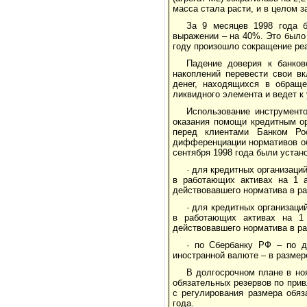
масса стала расти, и в целом 
За 9 месяцев 1998 года б
выражении – на 40%. Это было 
году произошло сокращение ре
Падение доверия к банков
накоплений перевести свои в
денег, находящихся в обраще
ликвидного элемента и ведет к
Использование инструменто
оказания помощи кредитным о
перед клиентами Банком Ро
дифференциации нормативов об
сентября 1998 года были уста
· для кредитных организаци
в работающих активах на 1 а
действовавшего норматива в ра
· для кредитных организаци
в работающих активах на 1 
действовавшего норматива в р
· по Сбербанку РФ – по 
иностранной валюте – в разме
В долгосрочном плане в но
обязательных резервов по при
с регулирования размера обяз
года.