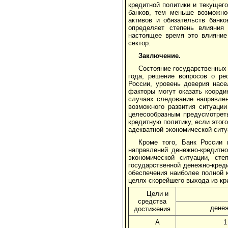
кредитной политики и текущег
банков, тем меньше возможно
активов и обязательств банк
определяет степень влияния 
настоящее время это влияние
сектор.
Заключение.
Состояние государственных
года, решение вопросов о ре
России, уровень доверия насе
факторы могут оказать коорди
случаях следование направле
возможного развития ситуаци
целесообразным предусмотрет
кредитную политику, если этог
адекватной экономической ситу
Кроме того, Банк России 
направлений денежно-кредитн
экономической ситуации, ст
государственной денежно-кред
обеспечения наиболее полной 
целях скорейшего выхода из кр
Цели и
средства
дене
достижения
А
1