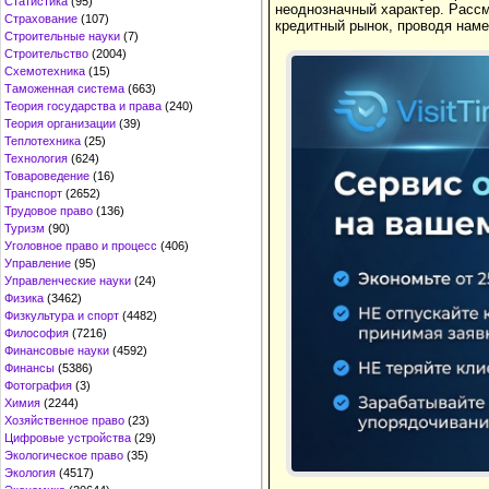
Статистика
(95)
неоднозначный характер. Рассм
Страхование
(107)
кредитный рынок, проводя нам
Строительные науки
(7)
Строительство
(2004)
Схемотехника
(15)
Таможенная система
(663)
Теория государства и права
(240)
Теория организации
(39)
Теплотехника
(25)
Технология
(624)
Товароведение
(16)
Транспорт
(2652)
Трудовое право
(136)
Туризм
(90)
Уголовное право и процесс
(406)
Управление
(95)
Управленческие науки
(24)
Физика
(3462)
Физкультура и спорт
(4482)
Философия
(7216)
Финансовые науки
(4592)
Финансы
(5386)
Фотография
(3)
Химия
(2244)
Хозяйственное право
(23)
Цифровые устройства
(29)
Экологическое право
(35)
Экология
(4517)