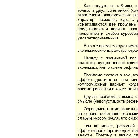
Как следует из таблицы, с
только в двух сочетаниях (ко
отражением экономических ре
характер, поскольку курс с 
усматриваются две проблемы:
представляется вариант, на
процентной и слабой курсово
удовлетворительным.
В то же время следует имет
экономические параметры отраж
Наряду с процентной поли
политики, существенное значе
экономики, или о схеме рефина
Проблема состоит в том, ч
эффект достигается при мин
компромиссный вариант, когд
рассматриваются в качестве и
Другая проблема связана с
смысле (недопустимость рефина
Обращаясь к теме защиты р
на основе сочетания экономи
слабым курсом рубля, что сниж
Тем не менее, разумной 
эффективного противодействи
валюты. Поэтому в любом сл