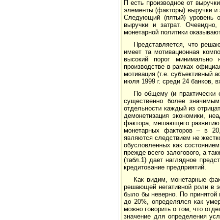
П есть производное от выручки 
элементы (факторы) выручки и 
Следующий (пятый) уровень 
выручки и затрат. Очевидно,
монетарной политики оказывают
Представляется, что решаю
имеет та мотивационная компо
высокий порог минимально 
производстве в рамках официа
мотивация (т.е. субъективный а
июля 1999 г. среди 24 банков,
По общему (и практически 
существенно более значимым
отдельности каждый из отрица
демонетизация экономики, неа
фактора, мешающего развитию 
монетарных факторов – в 20,
являются следствием не жестк
обусловленных как состоянием
прежде всего залогового, а та
(табл.1) дает наглядное пред
кредитование предприятий.
Как видим, монетарные фак
решающей негативной роли в э
было бы неверно. По принятой 
до 20%, определялся как умер
можно говорить о том, что от
значение для определения усл