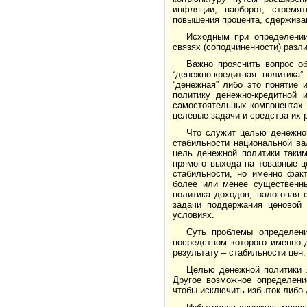
инфляции, наоборот, стремят
повышения процента, сдерживан
Исходным при определении
связях (соподчиненности) разл
Важно прояснить вопрос о
“денежно-кредитная политика
“денежная” либо это понятие
политику денежно-кредитной 
самостоятельных компонентах 
целевые задачи и средства их 
Что служит целью денежной
стабильности национальной ва
цель денежной политики таки
прямого выхода на товарные ц
стабильности, но именно факт
более или менее существенны
политика доходов, налоговая с
задачи поддержания ценовой 
условиях.
Суть проблемы определени
посредством которого именно 
результату – стабильности цен.
Целью денежной политики 
Другое возможное определени
чтобы исключить избыток либо 