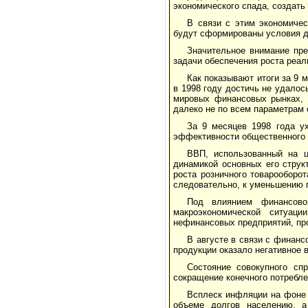
экономического спада, создать
В связи с этим экономиче
будут сформированы условия д
Значительное внимание пре
задачи обеспечения роста реал
Как показывают итоги за 9 
в 1998 году достичь не удало
мировых финансовых рынках, 
далеко не по всем параметрам
За 9 месяцев 1998 года у
эффективности общественного 
ВВП, использованный на ц
динамикой основных его струк
роста розничного товарооборо
следовательно, к уменьшению г
Под влиянием финансово
макроэкономической ситуаци
нефинансовых предприятий, пр
В августе в связи с финан
продукции оказало негативное 
Состояние совокупного сп
сокращение конечного потребле
Всплеск инфляции на фоне 
объеме долгов населению, а