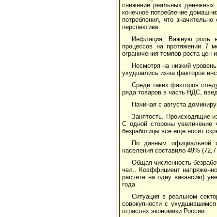
снижение реальных денежных 
конечное потребление домашних
потребления, что значительно
перспективе.
Инфляция. Важную роль в
процессов на протяжении 7 
ограничения темпов роста цен
Несмотря на низкий уровен
ухудшались из-за факторов инс
Среди таких факторов след
ряда товаров в часть НДС, вве
Начиная с августа доминир
Занятость. Происходящие и
С одной стороны увеличение ч
безработицы все еще носит ск
По данным официальной ст
населения составило 49% (72,7
Общая численность безработ
чел.. Коэффициент напряженно
расчете на одну вакансию) уве
года.
Ситуация в реальном секто
совокупности с ухудшившимся
отраслях экономики России.