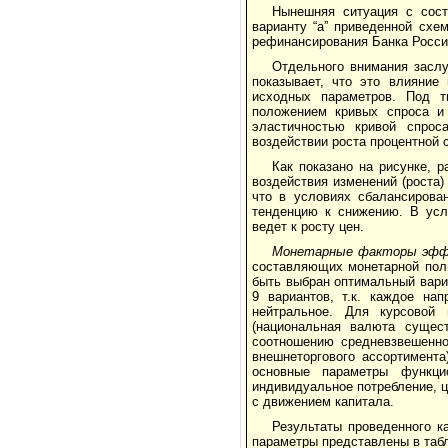
Нынешняя ситуация с сост
варианту “а” приведенной схе
рефинансирования Банка Росси
Отдельного внимания заслу
показывает, что это влияние
исходных параметров. Под т
положением кривых спроса и 
эластичностью кривой спрос
воздействии роста процентной 
Как показано на рисунке, 
воздействия изменений (роста)
что в условиях сбалансирова
тенденцию к снижению. В усл
ведет к росту цен.
Монетарные факторы эффе
составляющих монетарной поли
быть выбран оптимальный вариа
9 вариантов, т.к. каждое на
нейтральное. Для курсовой 
(национальная валюта сущест
соотношению средневзвешенно
внешнеторгового ассортимента
основные параметры функци
индивидуальное потребление, ц
с движением капитала.
Результаты проведенного к
параметры представлены в табл