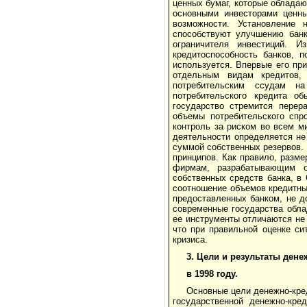
ценных бумаг, которые облада
основными инвесторами ценн
возможности. Установление 
способствуют улучшению банк
ограничителя инвестиций. 
кредитоспособность банков, 
используется. Впервые его пр
отдельным видам кредитов,
потребительским ссудам на
потребительского кредита о
государство стремится перер
объемы потребительского спро
контроль за риском во всем м
деятельности определяется не
суммой собственных резервов. 
принципов. Как правило, разме
фирмам, разрабатывающим о
собственных средств банка, в
соотношение объемов кредитны
предоставленных банком, не д
современные государства обла
ее инструменты отличаются не 
что при правильной оценке си
кризиса.
3. Цели и результаты ден
в 1998 году.
Основные цели денежно-кре
государственной денежно-кре