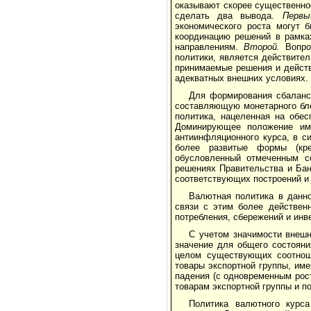
оказывают скорее существенное
сделать два вывода.
Перв
экономического роста могут 
координацию решений в рамка
направлениям.
Второй.
Вопрос
политики, является действител
принимаемые решения и дейст
адекватных внешних условиях.
Для формирования сбаланс
составляющую монетарного бло
политика, нацеленная на обес
Доминирующее положение име
антиинфляционного курса, в с
более развитые формы (кре
обусловленный отмеченным с
решениях Правительства и Банк
соответствующих построений и
Валютная политика в данно
связи с этим более действен
потребления, сбережений и инв
С учетом значимости внеш
значение для общего состояни
целом существующих соотноше
товары экспортной группы, им
падения (с одновременным рос
товарам экспортной группы и п
Политика валютного курс