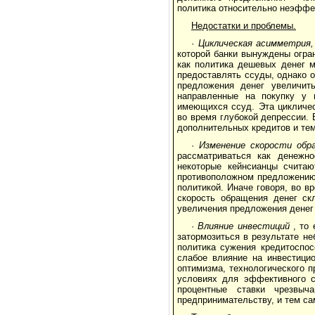
политика относительно неэффе
Недостатки и проблемы.
·
Циклическая асимметрия
которой банки вынуждены огран
как политика дешевых денег м
предоставлять ссуды, однако о
предложения денег увеличить
направленные на покупку у 
имеющихся ссуд. Эта цикличес
во время глубокой депрессии.
дополнительных кредитов и те
·
Изменение скорости обра
рассматриваться как денежн
некоторые кейнсианцы считаю
противоположном предложению 
политикой. Иначе говоря, во в
скорость обращения денег ск
увеличения предложения денег 
·
Влияние инвестиций
, то 
затормозиться в результате н
политика сужения кредитоспос
слабое влияние на инвестици
оптимизма, технологического п
условиях для эффективного с
процентные ставки чрезвыч
предпринимательству, и тем са