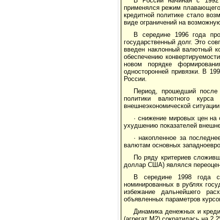
В России начиная с 1992
применялся режим плавающего 
кредитной политике стало воз
виде ограничений на возможную
В середине 1996 года пр
государственный долг. Это со
введен наклонный валютный к
обеспечению конвертируемости
новом порядке формировани
односторонней привязки. В 19
России.
Период, прошедший после
политики валютного курса
внешнеэкономической ситуации
· снижение мировых цен на 
ухудшению показателей внешне
· накопленное за последне
валютам основных западноевро
По ряду критериев сложивши
доллар США) являлся переоце
В середине 1998 года сл
номинированных в рублях госу
избежание дальнейшего расх
объявленных параметров курсо
Динамика денежных и креди
(агрегат М2) сократилась на 