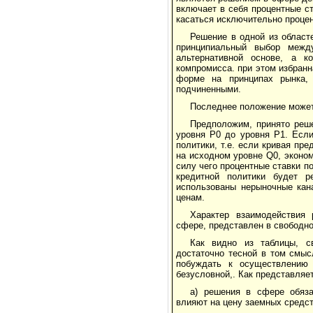
включает в себя процентные с
касаться исключительно процен
Решение в одной из област
принципиальный выбор межд
альтернативной основе, а к
компромисса. при этом избран
форме на принципах рынка,
подчиненными.
Последнее положение может
Предположим, принято реше
уровня Р0 до уровня Р1. Есл
политики, т.е. если кривая п
на исходном уровне Q0, эконом
силу чего процентные ставки п
кредитной политики будет р
использованы нерыночные кан
ценам.
Характер взаимодействия 
сфере, представлен в свободно
Как видно из таблицы, с
достаточно тесной в том смыс
побуждать к осуществлению 
безусловной,. Как представляет
а) решения в сфере обяза
влияют на цену заемных средст