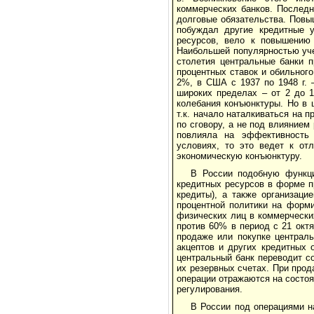
коммерческих банков. Последн
долговые обязательства. Повыш
побуждал другие кредитные у
ресурсов, вело к повышению 
Наибольшей популярностью учет
столетия центральные банки п
процентных ставок и обильного
2%, в США с 1937 по 1948 г. 
широких пределах – от 2 до 1
колебания конъюнктуры. Но в 
т.к. начало наталкиваться на 
по сговору, а не под влиянием
повлияла на эффективность 
условиях, то это ведет к от
экономическую конъюнктуру.
В России подобную функци
кредитных ресурсов в форме п
кредиты), а также организаци
процентной политики на форми
физических лиц в коммерчески
против 60% в период с 21 октя
продаже или покупке централь
акцептов и других кредитных 
центральный банк переводит с
их резервных счетах. При прод
операции отражаются на состоя
регулирования.
В России под операциями н