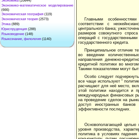
Экономика
(20644)
Экономико-математическое моделирование
(666)
Экономическая география
(119)
Главными особенностями
Экономическая теория
(2573)
соответствии с неокейнсиа
Этика
(889)
центрального банка; ужесточен
Юриспруденция
(288)
размеров совокупного спроса
Языковедение
(148)
операций с государственными
Языкознание, филология
(1140)
государственного кредита.
Принципиальное отличие те
во введении количественных
направления денежно-кредитно
кредитной политики во многом
Такими показателями могут быт
Особо следует подчеркнуть
все чаще используют “ политик
расчищают для неё место, вкл
этой политики находится и п
международных финансовых рын
на проведение сделок на рынк
доступ иностранных банков
эффективности последних.
Основополагающей целью к
уровня производства, характ
политика в условиях падения
конъюнктуру путем расширен