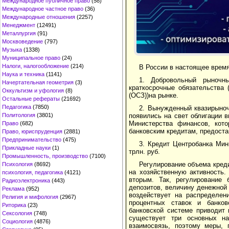
Международное публичное право
(58)
Международное частное право
(36)
Международные отношения
(2257)
Менеджмент
(12491)
Металлургия
(91)
Москвоведение
(797)
Музыка
(1338)
Муниципальное право
(24)
Налоги, налогообложение
(214)
В России в настоящее врем
Наука и техника
(1141)
1. Добровольный рыночны
Начертательная геометрия
(3)
краткосрочные обязательства 
Оккультизм и уфология
(8)
(ОСЗ))на рынке.
Остальные рефераты
(21692)
Педагогика
(7850)
2. Вынужденный квазирыноч
появились на свет облигации в
Политология
(3801)
Министерства финансов, кот
Право
(682)
банковским кредитам, предост
Право, юриспруденция
(2881)
Предпринимательство
(475)
3. Кредит Центробанка Мин
Прикладные науки
(1)
трлн. руб.
Промышленность, производство
(7100)
Регулирование объема кред
Психология
(8692)
на хозяйственную активность.
психология, педагогика
(4121)
вторым. Так, регулирование 
Радиоэлектроника
(443)
депозитов, величину денежной
Реклама
(952)
воздействует на распределен
Религия и мифология
(2967)
процентных ставок и банков
Риторика
(23)
банковской системе приводит
Сексология
(748)
существует три основных на
Социология
(4876)
взаимосвязь, поэтому меры, 