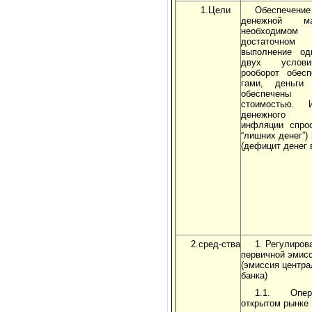
1.Цели
Обеспечение
де­нежной 
необход
достаточном
выполнение од
двух услови
рооборот обесп
гами, деньги 
обеспе­чены
стоимостью. И
де­нежного
инфляции спро
“лишних денег”) 
(дефицит денег 
2.сред-ства
1. Регулиров
первичной эмис
(эмиссия центра
банка)
1.1. Опе
открытом рынке