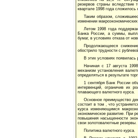
резервов страны вследствие т
квартале 1998 года сложилось 
Таким образом, сложившее
изменении макроэкономических 
Летом 1998 года поддержан
Банка России, а суммы, выпл
бумаг, в условиях отказа от н
Продолжающееся снижение 
обострило трудности с рублево
В этих условиях появилась 
Начиная с 17 августа 199
механизм установления валют
определяться в результате тор
1 сентября Банк России об
интервенций, ограничив их р
плавающего валютного курса.
Основное преимущество ден
состоит в том , что устраняет
курса изменяющимся макроэко
экономическое развитие. При 
повышения насыщенности эконо
свои золотовалютные резервы.
Политика валютного курса.