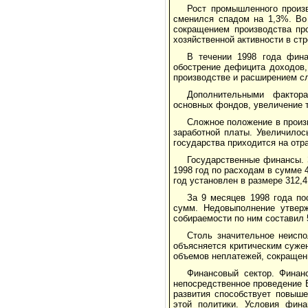
Рост промышленного произ
сменился спадом на 1,3%. Во 
сокращением производства пр
хозяйственной активности в ст
В течении 1998 года фина
обострение дефицита доходов,
производстве и расширением с
Дополнительными фактор
основных фондов, увеличение 
Сложное положение в произ
заработной платы. Увеличило
государства приходится на отр
Государственные финансы.
1998 год по расходам в сумме
год установлен в размере 312,
За 9 месяцев 1998 года п
сумм. Недовыполнение утвер
собираемости по ним составил 
Столь значительное неисп
объясняется критическим суже
объемов неплатежей, сокращени
Финансовый сектор. Финан
непосредственное проведение Б
развития способствует повыш
этой политики. Условия фин