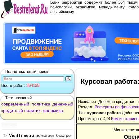
Банк рефератов содержит более 364 тыся
психологии, экономике, менеджменту, фило
английскому.
Полнотекстовый поиск
Курсовая работа
Всего работ:
364139
Теги названий
Название: Денежно-кредитная п
современный
политика
денежный
Раздел:
Рефераты по финансо
кредитный
политик
экономика
Тип:
курсовая работа
Добавлен
Просмотров: 428
Комментариев:
Реклама
Министерств
✨
VisitTime.ru
помогает быстро
Орен