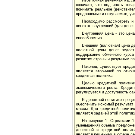
Избыточная денежная масса
означает, что под часть тов
понимать реальное (действител
продаваемые и покупаемые, уч
Необходимо рассмотреть и 
аспекта: внутренний (для денег
Внутренняя цена - это цена
способностью.
Внешняя (валютная) цена д
валютной цены денег ведает
поддержание обменного курса
развития страны и разумным па
Наконец, существует кредит
является вторичной по отнош
кредитная политика.
Целью кредитной политики
экономического роста. Креди
регулируется и доступность са
В денежной политике проце
обеспечить искомый результат
массы. Для кредитной политик
является задачей этой политик
На рисунке 1. Стрелками 1 
уменьшения) объема предложени
денежной и кредитной полит
является решением в сфере де