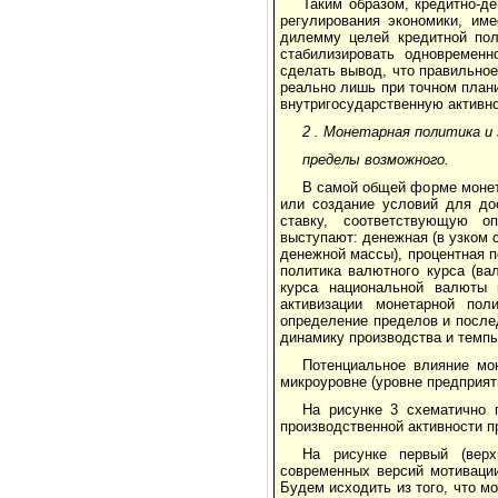
Таким образом, кредитно-д
регулирования экономики, им
дилемму целей кредитной пол
стабилизировать одновременн
сделать вывод, что правильно
реально лишь при точном план
внутригосударственную активно
2
. Монетарная политика и 
пределы возможного.
В самой общей форме монет
или создание условий для до
ставку, соответствующую о
выступают: денежная (в узком 
денежной массы), процентная п
политика валютного курса (ва
курса национальной валюты 
активизации монетарной пол
определение пределов и послед
динамику производства и темпы
Потенциальное влияние мо
микроуровне (уровне предприят
На рисунке 3 схематично 
производственной активности п
На рисунке первый (верх
современных версий мотиваци
Будем исходить из того, что м