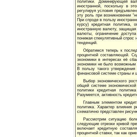
политики. Доминирующей ва
иностранной, поскольку в эт
регулируя условия предъявлен
эту роль при возникновении “
При спрэде в пользу иностранн
курсу) кредитная политика, 
иностранную валюту, защищая 
валюты, ограничение доступа
понижая спекулятивный спрос 
тенденций.
Обратимся теперь к послед
процентной составляющей. Со
экономики в интересах её сба
экономики не было возможным 
В пользу такого утверждения 
финансовой системе страны и ц
Выбор экономического рос
общей системе экономической 
политики кредитная политик
Разумеется, активность креди
Главным элементом кредит
политика. Характер влияния 
схематично представлен рисунк
Рассмотрим ситуацию боле
следующие отрезки кривой пре
включает кредитную составл
процентной ставки, так как ори