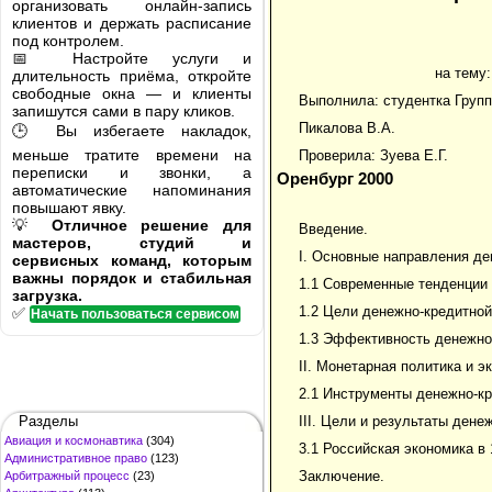
организовать онлайн-запись
клиентов и держать расписание
под контролем.
📅 Настройте услуги и
на тему
длительность приёма, откройте
свободные окна — и клиенты
Выполнила: студентка Груп
запишутся сами в пару кликов.
Пикалова В.А.
🕒 Вы избегаете накладок,
меньше тратите времени на
Проверила: Зуева Е.Г.
переписки и звонки, а
Оренбург 2000
автоматические напоминания
повышают явку.
💡
Отличное решение для
Введение.
мастеров, студий и
I. Основные направления де
сервисных команд, которым
важны порядок и стабильная
1.1 Современные тенденции 
загрузка.
1.2 Цели денежно-кредитной
✅
Начать пользоваться сервисом
1.3 Эффективность денежно
II. Монетарная политика и э
2.1 Инструменты денежно-кр
Разделы
III. Цели и результаты дене
Авиация и космонавтика
(304)
3.1 Российская экономика в 
Административное право
(123)
Заключение.
Арбитражный процесс
(23)