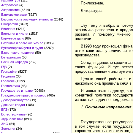
Архитектура
(113)
Приложение.
Астрология
(4)
Астрономия
(4814)
Литература.
Банковское дело
(5227)
Безопасность жизнедеятельности
(2616)
Биографии
(3423)
Эту тему я выбрала потому
Биология
(4214)
экономика развалена и продо
Биология и химия
(1518)
развала. И по-моему мнению 
Биржевое дело
(68)
политики.
Ботаника и сельское хоз-во
(2836)
В1998 году произошел фина
Бухгалтерский учет и аудит
(8269)
отток капитала; увеличился г
Валютные отношения
(50)
производства.
Ветеринария
(50)
Военная кафедра
(762)
Сегодня денежно-кредитная
своих функций. И тут встае
ГДЗ
(2)
предоставленными инструмент
География
(5275)
Геодезия
(30)
Целью своей работы я и 
Геология
(1222)
насколько она проявила себя в
Геополитика
(43)
Я испытываю надежду, что
Государство и право
(20403)
кредитной политики государств
Гражданское право и процесс
(465)
из важных задач по поддержан
Делопроизводство
(19)
Деньги и кредит
(108)
1. Основные направления
ЕГЭ
(173)
Естествознание
(96)
Журналистика
(899)
Государственное регулиров
ЗНО
(54)
в том случае, если государст
Зоология
(34)
характер частных институтов,