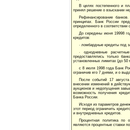
В целях постепенного и пл
принял решение о взыскании н
Рефинансирование банков
принципах. Банк России пре
определенного в соответствии 
До середины июня 19998 го
кредитов:
· ломбардные кредиты под з
· однодневные расчетные
предоставлялись только бан
установленных лимитах (до 50 м
с 8 июля 1998 года Банк Р
ограничив его 7 днями, и о выд
После событий 17 августа
внесении изменений в действу
аукционов и недопущения завыш
возможность получения креди
Банка России.
Исходя из параметров денеж
этот период ограничить кредит
и внутридневных кредитов.
Процентная политика по 
являются процентные ставки по