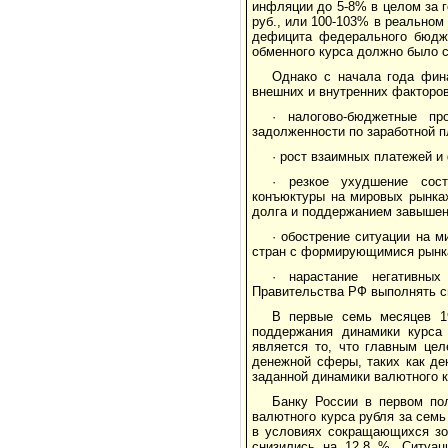
инфляции до 5-8% в целом за г
руб., или 100-103% в реально
дефицита федерального бюдже
обменного курса должно было с
Однако с начала года фин
внешних и внутренних факторо
· налогово-бюджетные пр
задолженности по заработной 
· рост взаимных платежей и
· резкое ухудшение сост
конъюктуры на мировых рынках
долга и поддержанием завышенн
· обострение ситуации на 
стран с формирующимися рынк
· нарастание негативны
Правительства РФ выполнять с
В первые семь месяцев 1
поддержания динамики курса
является то, что главным цел
денежной сферы, таких как де
заданной динамики валютного к
Банку России в первом по
валютного курса рубля за семь
в условиях сокращающихся зо
снизились на 12,8 %. Ситуац