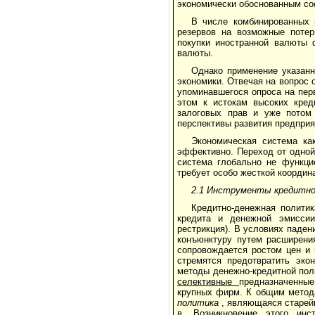
экономически обоснованным со
В числе комбинированных 
резервов на возможные потер
покупки иностранной валюты 
валюты.
Однако применение указанн
экономики. Отвечая на вопрос 
упоминавшегося опроса на перв
этом к истокам высоких кред
залоговых прав и уже потом 
перспективы развития предпри
Экономическая система ка
эффективно. Переход от одной 
система глобально не функцио
требует особо жесткой координ
2.1 Инструменты кредитно
Кредитно-денежная полити
кредита и денежной эмиссии
рестрикция). В условиях паде
конъюнктуру путем расширени
сопровождается ростом цен и 
стремятся предотвратить эко
методы денежно-кредитной пол
селективные
предназначенны
крупных фирм. К общим метода
политика
, являющаяся старейш
в. Возникновение этого ин