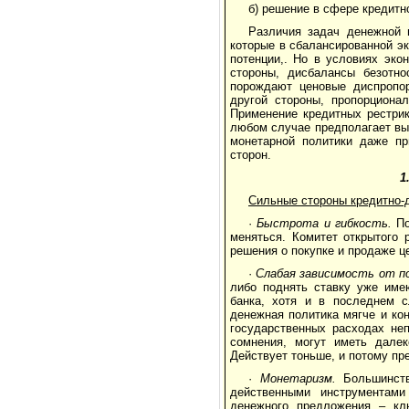
б) решение в сфере кредитн
Различия задач денежной 
которые в сбалансированной э
потенции,. Но в условиях эко
стороны, дисбалансы безотно
порождают ценовые диспропор
другой стороны, пропорционал
Применение кредитных рестрик
любом случае предполагает в
монетарной политики даже пр
сторон.
1
Сильные стороны кредитно-
·
Быстрота и гибкость.
По
меняться. Комитет открытого
решения о покупке и продаже ц
·
Слабая зависимость от по
либо поднять ставку уже име
банка, хотя и в последнем с
денежная политика мягче и ко
государственных расходах неп
сомнения, могут иметь далек
Действует тоньше, и потому пр
·
Монетаризм.
Большинств
действенными инструментами
денежного предложения – кл