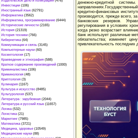
Издательское дело и полиграфия
(476)
денежно-кредитной системы
Инвестиции
(106)
направлениях.Государственн
Иностранный язык
(62791)
кредитно-финансовых институт
Информатика
(3562)
производится, прежде всего, за
Информатика, программирование
(6444)
банковских резервов. Упра
Исторические личности
(2165)
регулирования в условиях хро
когда резко возрастает влияни
История
(21319)
банк использует различные ме
История техники
(766)
обязательства; изменяет цен
Кибернетика
(64)
привлекательность последних 
Коммуникации и связь
(3145)
Компьютерные науки
(60)
Косметология
(17)
Краеведение и этнография
(588)
Краткое содержание произведений
(1000)
Криминалистика
(106)
Криминология
(48)
Криптология
(3)
Кулинария
(1167)
Культура и искусство
(8485)
Культурология
(537)
Литература : зарубежная
(2044)
Литература и русский язык
(11657)
Логика
(532)
Логистика
(21)
Маркетинг
(7985)
Математика
(3721)
Медицина, здоровье
(10549)
Медицинские науки
(88)