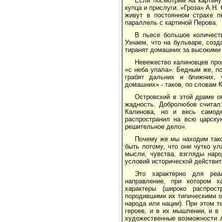
Если посмотрим на картину
купца и прислуги. «Гроза» А.Н
живут в постоянном страхе п
параллель с картиной Перова.
В пьесе большое количест
Узнаем, что на бульваре, соз
тиранят домашних за высокими з
Невежество калиновцев проя
«с неба упала». Бедным же, по
грабят дальних и ближних, ч
домашних» - таков, по словам 
Островский в этой драме о
жадность. Добролюбов считал:
Калинова, но и весь самоде
распространил на всю царску
решительное дело».
Почему же мы находим тако
быть потому, что они чутко у
мысли, чувства, взгляды наро
условий исторической действит
Это характерно для реал
направление, при котором ха
характеры (широко распрост
породившими их типическими о
народа или нации). При этом 
героев, и в их мышлении, и в
художественные возможности л