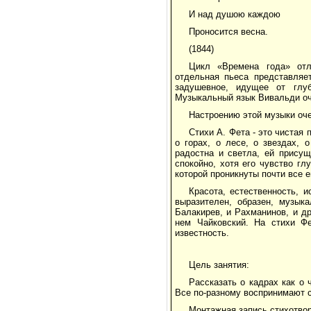
И над душою каждою
Проносится весна.
(1844)
Цикл «Времена года» отл
отдельная пьеса представляе
задушевное, идущее от глуб
Музыкальный язык Вивальди оч
Настроению этой музыки оче
Стихи А. Фета - это чистая 
о горах, о лесе, о звездах,
радостна и светла, ей присущ
спокойно, хотя его чувство гл
которой проникнуты почти все е
Красота, естественность, 
выразителен, образен, музык
Балакирев, и Рахманинов, и дру
нем Чайковский. На стихи Ф
известность.
Цель занятия:
Рассказать о кадрах как о 
Все по-разному воспринимают с
Монтажная запись стихотвор