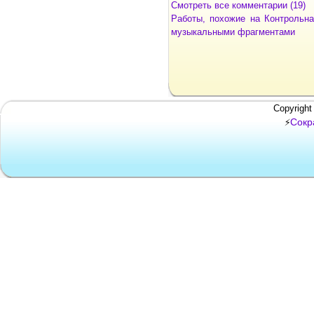
Смотреть все комментарии (19)
Работы, похожие на Контрольна
музыкальными фрагментами
Copyright
Сокр
⚡