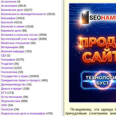
Астрология
(4)
Астрономия
(4814)
Банковское дело
(5227)
Безопасность жизнедеятельности
(2616)
Биографии
(3423)
Биология
(4214)
Биология и химия
(1518)
Биржевое дело
(68)
Ботаника и сельское хоз-во
(2836)
Бухгалтерский учет и аудит
(8269)
Валютные отношения
(50)
Ветеринария
(50)
Военная кафедра
(762)
ГДЗ
(2)
География
(5275)
Геодезия
(30)
Геология
(1222)
Геополитика
(43)
Государство и право
(20403)
Гражданское право и процесс
(465)
Делопроизводство
(19)
Деньги и кредит
(108)
ЕГЭ
(173)
Естествознание
(96)
Журналистика
(899)
ЗНО
(54)
По-видимому, эта одежда 
Зоология
(34)
причудливым сочетанием вне
Издательское дело и полиграфия
(476)