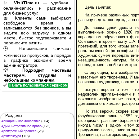
✨
VisitTime.ru
— удобная
Цель занятия:
онлайн-запись и расписание
для бизнес услуг.
На примере различных порт
📅 Клиенты сами выбирают
разницу в деталях одежды на п
свободное время и
До наших дней дошло нес
записываются без звонков, а вы
выполненные осенью 1826 го
видите всю загрузку в одном
карандашом обрусевшего фран
месте, быстро подтверждаете и
Осиповой, второй – поэту Е.А.
переносите визиты.
претензий, для того чтобы зап
🕒 Напоминания снижают
роль нынешней фотографии. По
количество пропусков, а порядок
Художник сумел передать инти
в графике экономит время
незащищенность натуры. На б
сосредоточен в себе и смотрит
администратора.
💡
Подходит частным
Следующим, кто изобразил
мастерам, студиям и
известным его творением. И мы
небольшим компаниям.
позировал художнику, портрет н
✅
Начать пользоваться сервисом
Бытует версия о том, что
недоволен приглаженными и п
сохранить изображение поэта, 
домашнем его халате, растрепа
Но эта версия, скорее все
Разделы
(опубликовано лишь в 1952 го
сюрприза с разными фарсами (с
Авиация и космонавтика
(304)
иногда писал в одном и том ж
Административное право
(123)
придумывал сам»,- писала она
Арбитражный процесс
(23)
Тропинина, на которых модели 
Архитектура
(113)