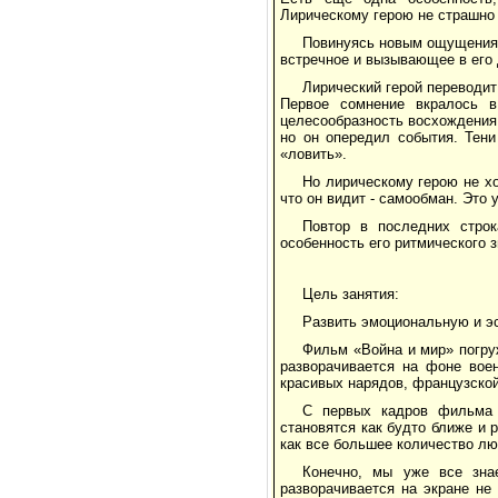
Лирическому герою не страшно 
Повинуясь новым ощущениям 
встречное и вызывающее в его 
Лирический герой переводит
Первое сомнение вкралось в
целесообразность восхождения.
но он опередил события. Тени
«ловить».
Но лирическому герою не хо
что он видит - самообман. Это 
Повтор в последних строк
особенность его ритмического з
Цель занятия:
Развить эмоциональную и эс
Фильм «Война и мир» погруж
разворачивается на фоне вое
красивых нарядов, французской
С первых кадров фильма 
становятся как будто ближе и 
как все большее количество л
Конечно, мы уже все знае
разворачивается на экране не 