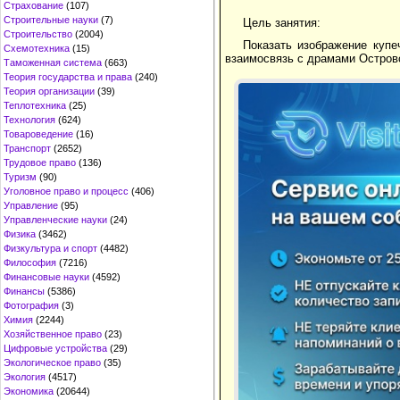
Страхование
(107)
Строительные науки
(7)
Цель занятия:
Строительство
(2004)
Показать изображение купе
Схемотехника
(15)
взаимосвязь с драмами Островс
Таможенная система
(663)
Теория государства и права
(240)
Теория организации
(39)
Теплотехника
(25)
Технология
(624)
Товароведение
(16)
Транспорт
(2652)
Трудовое право
(136)
Туризм
(90)
Уголовное право и процесс
(406)
Управление
(95)
Управленческие науки
(24)
Физика
(3462)
Физкультура и спорт
(4482)
Философия
(7216)
Финансовые науки
(4592)
Финансы
(5386)
Фотография
(3)
Химия
(2244)
Хозяйственное право
(23)
Цифровые устройства
(29)
Экологическое право
(35)
Экология
(4517)
Экономика
(20644)