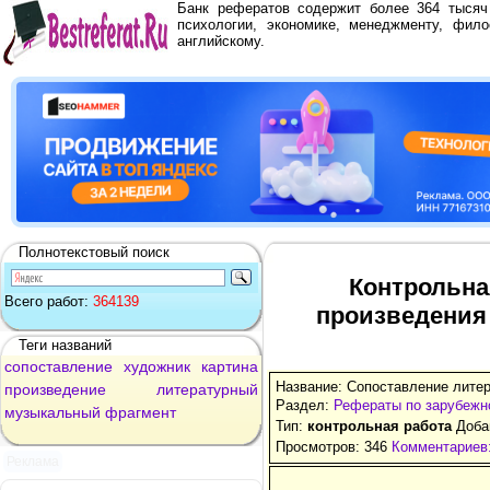
Банк рефератов содержит более 364 тыся
психологии, экономике, менеджменту, фило
английскому.
Полнотекстовый поиск
Контрольна
Всего работ:
364139
произведения
Теги названий
сопоставление
художник
картина
Название: Сопоставление лите
произведение
литературный
Раздел:
Рефераты по зарубежн
музыкальный
фрагмент
Тип:
контрольная работа
Добав
Просмотров: 346
Комментариев:
Реклама