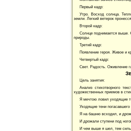
Первый кадр:
Утро. Восход солнца. Теп
земли. Легкий ветерок пронесс
Второй кадр:
Солнце поднимается выше. 
природы.
Третий кадр:
Появление героя. Живое и к
Четвертый кадр:
Свет. Радость. Оживление г
З
Цель занятия:
Анализ стихотворного текс
художественных приемов в сти
Я мечтою ловил уходящие т
Уходящие тени погасавшего 
Я на башню всходил, и дрож
И дрожали ступени под ного
И чем выше я шел, тем силь