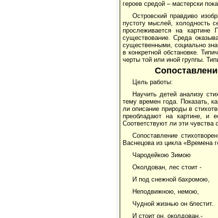
героев средой – мастерски пока
Островский правдиво изобр
пустоту мыслей, холодность с
прослеживается на картине 
существование. Среда оказыва
существенными, социально зна
в конкретной обстановке. Типи
черты той или иной группы. Ти
Сопоставлени
Цель работы:
Научить детей анализу сти
тему времен года. Показать, к
ли описание природы в стихотв
преобладают на картине, и е
Соответствуют ли эти чувства 
Сопоставление стихотворе
Васнецова из цикла «Времена г
Чародейкою Зимою
Околдован, лес стоит -
И под снежной бахромою,
Неподвижною, немою,
Чудной жизнью он блестит.
И стоит он, околдован,-