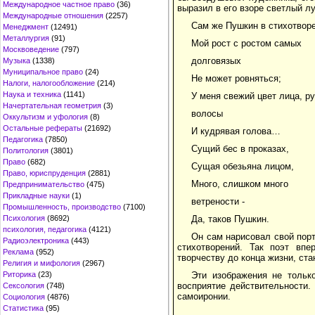
Международное частное право
(36)
выразил в его взоре светлый л
Международные отношения
(2257)
Сам же Пушкин в стихотворе
Менеджмент
(12491)
Металлургия
(91)
Мой рост с ростом самых
Москвоведение
(797)
долговязых
Музыка
(1338)
Муниципальное право
(24)
Не может ровняться;
Налоги, налогообложение
(214)
Наука и техника
(1141)
У меня свежий цвет лица, р
Начертательная геометрия
(3)
волосы
Оккультизм и уфология
(8)
Остальные рефераты
(21692)
И кудрявая голова…
Педагогика
(7850)
Сущий бес в проказах,
Политология
(3801)
Право
(682)
Сущая обезьяна лицом,
Право, юриспруденция
(2881)
Много, слишком много
Предпринимательство
(475)
Прикладные науки
(1)
ветрености -
Промышленность, производство
(7100)
Да, таков Пушкин.
Психология
(8692)
психология, педагогика
(4121)
Он сам нарисовал свой порт
Радиоэлектроника
(443)
стихотворений. Так поэт впе
Реклама
(952)
творчеству до конца жизни, ст
Религия и мифология
(2967)
Эти изображения не тольк
Риторика
(23)
восприятие действительности.
Сексология
(748)
самоиронии.
Социология
(4876)
Статистика
(95)