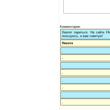
Комментарии:
Хватит париться. На сайте 
пользуюсь, и вам советую!
Никита
.
.
.
.
.
.
.
.