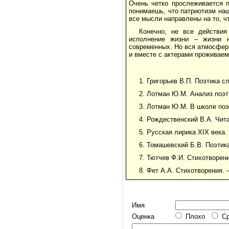
Очень четко прослеживается п
понимаешь, что патриотизм наш
все мысли направлены на то, ч
Конечно, не все действия
исполнение жизни – жизни н
современных. Но вся атмосфер
и вместе с актерами проживаем
1. Григорьев В.П. Поэтика сл
2. Лотман Ю.М. Анализ поэт
3. Лотман Ю.М. В школе поэ
4. Рождественский В.А. Чита
5. Русская лирика XIX века.
6. Томашевский Б.В. Поэтика
7. Тютчев Ф.И. Стихотворени
8. Фет А.А. Стихотворения. 
Имя
Оценка
Плохо
С