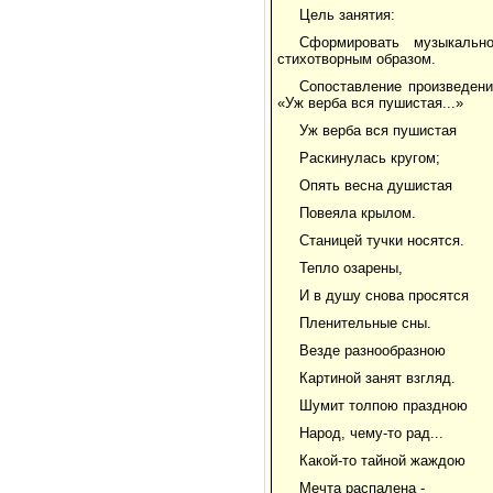
Цель занятия:
Сформировать музыкально
стихотворным образом.
Сопоставление произведени
«Уж верба вся пушистая...»
Уж верба вся пушистая
Раскинулась кругом;
Опять весна душистая
Повеяла крылом.
Станицей тучки носятся.
Тепло озарены,
И в душу снова просятся
Пленительные сны.
Везде разнообразною
Картиной занят взгляд.
Шумит толпою праздною
Народ, чему-то рад...
Какой-то тайной жаждою
Мечта распалена -