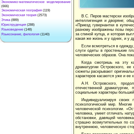
Экономико-математическое моделирование
(666)
Экономическая география
(119)
Экономическая теория
(2573)
В.С. Перов мастерски изобра
Этика
(889)
интеллигенция и дворяне; общ
Юриспруденция
(288)
«Приезд гувернантки в купече
разному изображены позы персо
Языковедение
(148)
за спиной купца, и которая выг
Языкознание, филология
(1140)
какая же жизнь и у одних, и у д
Если всмотреться в одежду, 
слуги одеты в простенькие пл
человеческих образов. Она пок
Когда смотришь на эту ка
драматургии Островского, ее 
сюжеты раскрывают оригинальн
характеров касаются уже и ее 
A.H. Островского, продо
отечественной драматургии, 
социальные характеры большей
Индивидуализируя своих 
психологический мир. Многие
человеческой психологии. «Ос
человека, умеет отличать натур
обстановки, давящей человека
страшно возмутительных по с
внутреннюю, человеческую сто