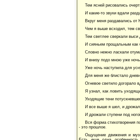
Тем ясней рисовались очерт
И какие-то звуки вдали разд
Вкруг меня раздавались от 
Чем я выше всходил, тем св
Тем светлее сверкали выси
И сияньем прощальным как 
Словно нежно ласкали отум
И внизу подо мною уже ночь
Уже ночь наступила для ус
Для меня же блистало дневн
Огневое светило догорало в
Я узнал, как ловить уходящи
Уходящие тени потускневшег
И все выше я шел, и дрожал
И дрожали ступени под ного
Вся форма стихотворения по
- это прошлое.
Ощущение движения и музы
Есть еще одна особенность,