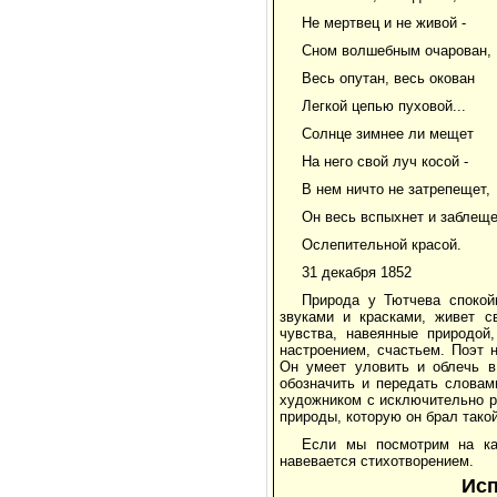
Не мертвец и не живой -
Сном волшебным очарован,
Весь опутан, весь окован
Легкой цепью пуховой...
Солнце зимнее ли мещет
На него свой луч косой -
В нем ничто не затрепещет,
Он весь вспыхнет и заблещ
Ослепительной красой.
31 декабря 1852
Природа у Тютчева спокой
звуками и красками, живет с
чувства, навеянные природой
настроением, счастьем. Поэт 
Он умеет уловить и облечь в
обозначить и передать словам
художником с исключительно ра
природы, которую он брал такой
Если мы посмотрим на ка
навевается стихотворением.
Исп