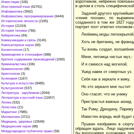
воротником, небрежно повязанн
Инвестиции
(106)
в целом в столь специфическо
Иностранный язык
(62791)
Информатика
(3562)
Задачей другого крупнейшег
Информатика, программирование
(6444)
«гения поэзии», по выражен
Исторические личности
(2165)
созданного в том же 1827 год
История
(21319)
портрет поэт ответил откликом
История техники
(766)
Любимец моды легкокрылой
Кибернетика
(64)
Коммуникации и связь
(3145)
Хоть не британец, не францу
Компьютерные науки
(60)
Ты вновь создал, волшебни
Косметология
(17)
Краеведение и этнография
(588)
Меня, питомца чистых муз,-
Краткое содержание произведений
(1000)
И я смеюся над могилой,
Криминалистика
(106)
Криминология
(48)
Ушед навек от смертных уз.
Криптология
(3)
Кулинария
(1167)
Себя как в зеркале я вижу,
Культура и искусство
(8485)
Но это зеркало мне льстит:
Культурология
(537)
Литература : зарубежная
(2044)
Оно гласит, что не унижу
Литература и русский язык
(11657)
Пристрастья важных аонид.
Логика
(532)
Логистика
(21)
Так Риму, Дрездену, Парижу
Маркетинг
(7985)
Известен впредь мой будет 
Математика
(3721)
Медицина, здоровье
(10549)
Пушкин изображен в сюртук
Медицинские науки
(88)
обращен вдаль. Лицо задумчиво
Международное публичное право
(58)
бы воодушевил художника; ого