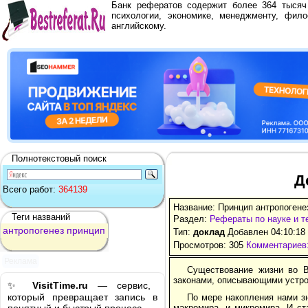
Банк рефератов содержит более 364 тыся
психологии, экономике, менеджменту, фило
английскому.
Полнотекстовый поиск
Д
Всего работ:
364139
Название: Принцип антропогене
Теги названий
Раздел:
Рефераты по науке и т
антропогенез
принцип
Тип:
доклад
Добавлен 04:10:18
Просмотров: 305
Комментариев:
Реклама
Существование жизни во В
законами, описывающими устро
✨
VisitTime.ru
— сервис,
который превращает запись в
По мере накопления нами з
макромира, и микромира. И ст