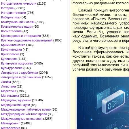
формально раздельных космоло
Исторические личности
(2165)
История
(21319)
Слабый принцип антропоген
История техники
(766)
биологической жизни. То есть,
Кибернетика
(64)
вопросом «Почему Вселенная 
Коммуникации и связь
(3145)
причинах наблюдаемого устро
Компьютерные науки
(60)
природы фундаментальных сил
Косметология
(17)
жизни. Если бы, условно гов
наблюдаемых, Вселенная эвол
Краеведение и этнография
(588)
результате чего вопросов о пер
Краткое содержание произведений
(1000)
Криминалистика
(106)
В этой формулировке принци
Криминология
(48)
Вселенная сформировалась и
Криптология
(3)
константы таковы, как они ест
Кулинария
(1167)
других вселенных с другими н
Культура и искусство
(8485)
разумной жизни возможно лишь
Культурология
(537)
успели развиться разумные фо
Литература : зарубежная
(2044)
Литература и русский язык
(11657)
Логика
(532)
Логистика
(21)
Маркетинг
(7985)
Математика
(3721)
Медицина, здоровье
(10549)
Медицинские науки
(88)
Международное публичное право
(58)
Международное частное право
(36)
Международные отношения
(2257)
Менеджмент
(12491)
Металлургия
(91)