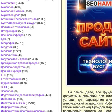
Биографии
(3423)
Биология
(4214)
Биология и химия
(1518)
Биржевое дело
(68)
Ботаника и сельское хоз-во
(2836)
Бухгалтерский учет и аудит
(8269)
Валютные отношения
(50)
Ветеринария
(50)
Военная кафедра
(762)
ГДЗ
(2)
География
(5275)
Геодезия
(30)
Геология
(1222)
Геополитика
(43)
Государство и право
(20403)
Гражданское право и процесс
(465)
Делопроизводство
(19)
Деньги и кредит
(108)
ЕГЭ
(173)
Естествознание
(96)
Журналистика
(899)
ЗНО
(54)
Зоология
(34)
На самом деле, все фунда
Издательское дело и полиграфия
(476)
допустимых значений, при кот
Инвестиции
(106)
условия для зарождения жиз
американский астрофизик Робер
Иностранный язык
(62791)
также американец Брэндон Карт
Информатика
(3562)
расширение задолго до него
Информатика, программирование
(6444)