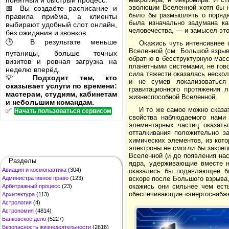
понятный и быстрый процесс.
эволюции Вселенной хотя бы н
📅 Вы создаёте расписание и
было бы размышлять о порядке
правила приёма, а клиенты
была изначально задумана ка
выбирают удобный слот онлайн,
человечества, — и замысел это
без ожидания и звонков.
🕒 В результате меньше
Окажись чуть интенсивнее 
Вселенной (см. Большой взрыв
путаницы, больше точных
обратно в бесструктурную масс
визитов и ровная загрузка на
планетными системами, не гово
неделю вперёд.
сила тяжести оказалась неско
💡
Подходит тем, кто
и не сумев локализоваться
оказывает услуги по времени:
гравитационного протяжения 
мастерам, студиям, кабинетам
жизнеспособной Вселенной.
и небольшим командам.
И то же самое можно сказа
✅
Начать пользоваться сервисом
свойства наблюдаемого нами 
элементарных частиц оказать
отталкивания положительно з
химических элементов, из кот
электроны не смогли бы закрепи
Вселенной (и до появления на
Разделы
ядра, удерживающие вместе н
Авиация и космонавтика
(304)
оказались бы подавляющее бо
Административное право
(123)
вскоре после Большого взрыва
окажись они сильнее чем ест
Арбитражный процесс
(23)
обеспечивающие «энергоснабже
Архитектура
(113)
Астрология
(4)
Астрономия
(4814)
Банковское дело
(5227)
Безопасность жизнедеятельности
(2616)