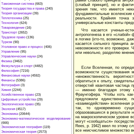
рамки слабого принципа антро
Таможенная система
(663)
(слабый принцип), но и факти
Теория государства и права
(240)
зрения тем, что имеется нек
Теория организации
(39)
фундаментальные вселенские к
реальности. Крайняя точка 
Теплотехника
(25)
универсальные константы пред
Технология
(624)
Товароведение
(16)
Что касается ученых-ест
Транспорт
(2652)
антропогенеза в его «слабой»
Трудовое право
(136)
в логике (кто-то, возможно, да
Туризм
(90)
касается сильного принципа а
Уголовное право и процесс
(406)
невозможности его проверки. 
Управление
(95)
или невольно, разделяю мнени
Управленческие науки
(24)
Физика
(3462)
Физкультура и спорт
(4482)
Если Вселенная, по опред
Философия
(7216)
возможности существования м
Финансовые науки
(4592)
«множественность вероятнос
Финансы
(5386)
обратиться к опыту, свидетел
Фотография
(3)
отверстий квантовая частица 
— именно благодаря этому н
Химия
(2244)
Фраунгофера. Чтобы хоть как-
Хозяйственное право
(23)
предложили единственное, 
Цифровые устройства
(29)
«взаимодействии» вселенная р
Экологическое право
(35)
так, то одновременно суще
Экология
(4517)
образовавшихся в результате 
Экономика
(20644)
на макроскопическом уровне в
Экономико-математическое моделирование
могут «сообщаться» посредство
(666)
Rees, р. 1942) ввел по этому 
Экономическая география
(119)
все неисчислимое множество в
Экономическая теория
(2573)