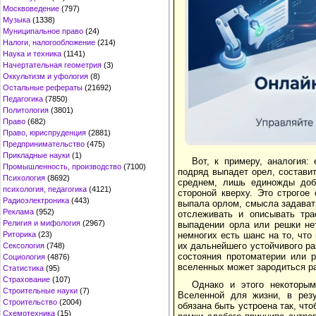
Москвоведение
(797)
Музыка
(1338)
Муниципальное право
(24)
Налоги, налогообложение
(214)
Наука и техника
(1141)
Начертательная геометрия
(3)
Оккультизм и уфология
(8)
Остальные рефераты
(21692)
Педагогика
(7850)
Политология
(3801)
Право
(682)
Право, юриспруденция
(2881)
Предпринимательство
(475)
Прикладные науки
(1)
Вот, к примеру, аналогия:
Промышленность, производство
(7100)
подряд выпадет орел, составит
Психология
(8692)
среднем, лишь единожды добь
психология, педагогика
(4121)
стороной кверху. Это строгое
Радиоэлектроника
(443)
выпала орлом, смысла задавать
Реклама
(952)
отслеживать и описывать тра
Религия и мифология
(2967)
выпадении орла или решки не
Риторика
(23)
немногих есть шанс на то, что
их дальнейшего устойчивого ра
Сексология
(748)
состояния протоматерии или р
Социология
(4876)
вселенных может зародиться р
Статистика
(95)
Страхование
(107)
Однако и этого некоторы
Строительные науки
(7)
Вселенной для жизни, в резу
Строительство
(2004)
обязана быть устроена так, что
Схемотехника
(15)