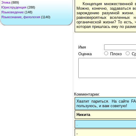
Этика
(889)
Концепция множественной в
Юриспруденция
(288)
Можно, конечно, задаваться в
Языковедение
(148)
зарождению разумной жизни. 
Языкознание, филология
(1140)
равновероятных вселенных н
органической жизни? То есть,
которая пришлась ему по разме
Имя
Оценка
Плохо
С
Комментарии:
Хватит париться. На сайте 
пользуюсь, и вам советую!
Никита
.
.