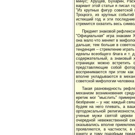
минус; Хрущев, Бухарин, Рас
вариант этой статьи я писал г
"Из крупных фигур советской 
Троцкого, из крупных событий 
истекший год и эти последние
стремится охватить весь символ
Предмет знаковой рефлекси
"Официальная" игра знаками Х
она мало что меняет в мифоло
дальше, тем больше в советск
тенденция -- стремление играт
идеалы всеобщего блага и т. 
содержательный, а знаковый 
страницах можно встретить 
представляющие собой фотор
воспринимаются при этом как
вполне укладываются в механ
советской мифологии человека 
Такая разновидность рефле
механизм возникновения сред
еретик мог "мыслить" примерно
безбрачии -- у нас каждый свя
будем на него плевать, а ваш
ортодоксальной религиозности
ученые мужи святой церкви 
очередной невежественной се
оказывались вполне приемлемы
проявляются, в частности, в 
рэкету и тому подобным пред