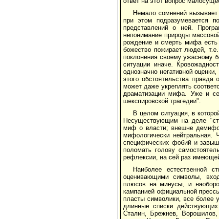
ответ на этот вопрос малосуще
Немало сомнений вызывает 
при этом подразумевается п
представлений о ней. Програ
непонимание природы массовой
рождение и смерть мифа есть 
божество пожирает людей, т.е
поклонения своему ужасному бо
ситуации иначе. Кровожаднос
однозначно негативной оценки,
этого обстоятельства правда 
может даже укреплять соответ
драматизации мифа. Уже и се
шекспировской трагедии".
В целом ситуация, в которо
Несуществующим на деле "ст
миф о власти; внешне демифо
мифологически нейтральная. Ч
специфических фобий и завыше
поломать голову самостоятел
рефлексии, на сей раз имеюще
Наиболее естественной ст
оценивающими символы, вход
плюсов на минусы, и наоборо
кампанией официальной прессы
пласты символики, все более у
длинные списки действующих 
Сталин, Брежнев, Ворошилов,