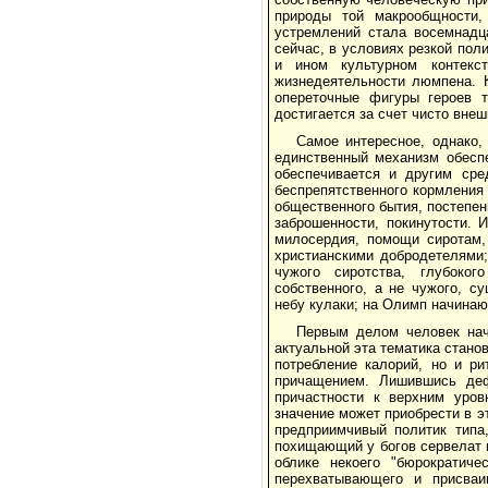
природы той макрообщности,
устремлений стала восемнадц
сейчас, в условиях резкой пол
и ином культурном контекс
жизнедеятельности люмпена. К
опереточные фигуры героев 
достигается за счет чисто вне
Самое интересное, однако,
единственный механизм обесп
обеспечивается и другим сре
беспрепятственного кормления
общественного бытия, постепен
заброшенности, покинутости. 
милосердия, помощи сиротам,
христианскими добродетелями;
чужого сиротства, глубоко
собственного, а не чужого, с
небу кулаки; на Олимп начинаю
Первым делом человек нач
актуальной эта тематика стано
потребление калорий, но и р
причащением. Лишившись деф
причастности к верхним уров
значение может приобрести в э
предприимчивый политик типа,
похищающий у богов сервелат 
облике некоего "бюрократиче
перехватывающего и присваи