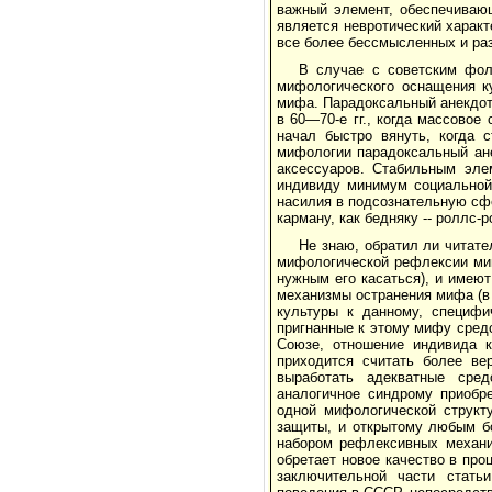
важный элемент, обеспечивающ
является невротический харак
все более бессмысленных и ра
В случае с советским фол
мифологического оснащения к
мифа. Парадоксальный анекдот 
в 60—70-е гг., когда массово
начал быстро вянуть, когда 
мифологии парадоксальный ане
аксессуаров. Стабильным эле
индивиду минимум социальной
насилия в подсознательную сфе
карману, как бедняку -- роллс-р
Не знаю, обратил ли читате
мифологической рефлексии мин
нужным его касаться), и имею
механизмы остранения мифа (в
культуры к данному, специфи
пригнанные к этому мифу средс
Союзе, отношение индивида к
приходится считать более ве
выработать адекватные сред
аналогичное синдрому приобр
одной мифологической структ
защиты, и открытому любым б
набором рефлексивных механиз
обретает новое качество в про
заключительной части стать