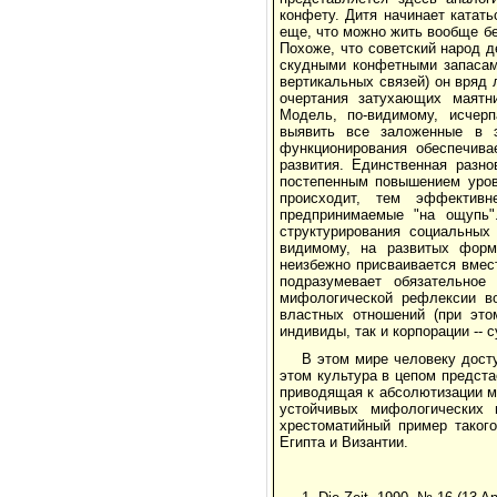
конфету. Дитя начинает катать
еще, что можно жить вообще без
Похоже, что советский народ д
скудными конфетными запасами
вертикальных связей) он вряд
очертания затухающих маятн
Модель, по-видимому, исчер
выявить все заложенные в э
функционирования обеспечива
развития. Единственная разно
постепенным повышением уров
происходит, тем эффективн
предпринимаемые "на ощупь"
структурирования социальных
видимому, на развитых форм
неизбежно присваивается вмес
подразумевает обязательно
мифологической рефлексии в
властных отношений (при это
индивиды, так и корпорации -- 
В этом мире человеку дост
этом культура в цепом предста
приводящая к абсолютизации м
устойчивых мифологических
хрестоматийный пример таког
Египта и Византии.