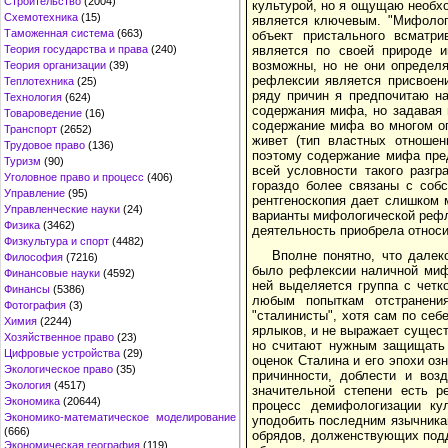
Строительство
(2004)
культурой, но я ощущаю необхо
Схемотехника
(15)
является ключевым. "Мифолог
Таможенная система
(663)
объект пристального всматри
Теория государства и права
(240)
является по своей природе и
возможны, но не они определ
Теория организации
(39)
рефлексии является присвоен
Теплотехника
(25)
ряду причин я предпочитаю на
Технология
(624)
содержания мифа, но задавая п
Товароведение
(16)
содержание мифа во многом оп
Транспорт
(2652)
живет (тип властных отношени
Трудовое право
(136)
поэтому содержание мифа пред
Туризм
(90)
всей условности такого разг
Уголовное право и процесс
(406)
гораздо более связаны с собс
Управление
(95)
рентгеноскопия дает слишком 
Управленческие науки
(24)
варианты мифологической рефле
Физика
(3462)
деятельность приобрела относи
Физкультура и спорт
(4482)
Вполне понятно, что далек
Философия
(7216)
было рефлексии наличной мифо
Финансовые науки
(4592)
ней выделяется группа с четк
Финансы
(5386)
любым попыткам отстранени
Фотография
(3)
"сталинисты", хотя сам по се
Химия
(2244)
ярлыков, и не выражает сущест
Хозяйственное право
(23)
но считают нужным защищать 
Цифровые устройства
(29)
оценок Сталина и его эпохи о
Экологическое право
(35)
причинности, доблести и воз
Экология
(4517)
значительной степени есть р
Экономика
(20644)
процесс демифологизации ку
Экономико-математическое моделирование
уподобить последним язычника
(666)
обрядов, долженствующих подд
Экономическая география
(119)