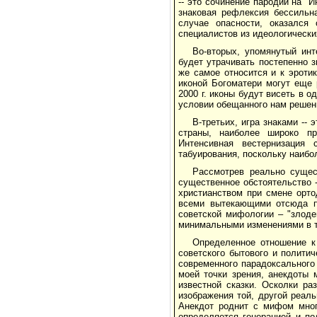
-- это сочинение пародии на "
знаковая рефлексия бессильн
случае опасности, оказался
специалистов из идеологически
Во-вторых, упомянутый инт
будет утрачивать постепенно 
же самое относится и к эротик
иконой Богоматери могут еще 
2000 г. иконы будут висеть в 
условии обещанного нам решени
В-третьих, игра знаками --
страны, наиболее широко пр
Интенсивная вестернизация 
табуирования, поскольку наибо
Рассмотрев реально сущес
существенное обстоятельство -
христианством при смене орто
всеми вытекающими отсюда по
советской мифологии – "злоде
минимальными изменениями в т
Определенное отношение к
советского бытового и полити
современного парадоксального
моей точки зрения, анекдоты 
известной сказки. Осколки ра
изображения той, другой реаль
Анекдот роднит с мифом много
определяется генерацией и по