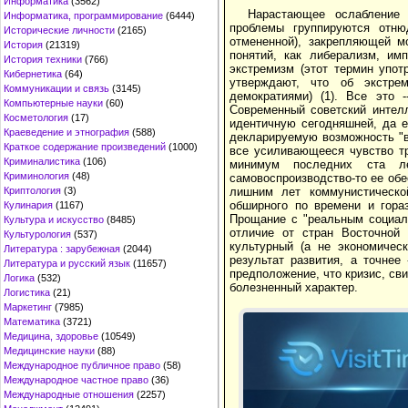
Информатика
(3562)
Нарастающее ослабление 
Информатика, программирование
(6444)
проблемы группируются отню
Исторические личности
(2165)
отмененной), закрепляющей м
История
(21319)
понятий, как либерализм, им
История техники
(766)
экстремизм (этот термин упот
Кибернетика
(64)
утверждают, что об экстре
Коммуникации и связь
(3145)
демократиями) (1). Все это 
Компьютерные науки
(60)
Современный советский интел
Косметология
(17)
идентичную сегодняшней, да 
Краеведение и этнография
(588)
декларируемую возможность "в
Краткое содержание произведений
(1000)
все усиливающееся чувство тр
Криминалистика
(106)
минимум последних ста ле
Криминология
(48)
самовоспроизводство-то ее обе
лишним лет коммунистическо
Криптология
(3)
обширного по времени и гора
Кулинария
(1167)
Прощание с "реальным социали
Культура и искусство
(8485)
отличие от стран Восточной
Культурология
(537)
культурный (а не экономическ
Литература : зарубежная
(2044)
результат развития, а точнее
Литература и русский язык
(11657)
предположение, что кризис, св
Логика
(532)
болезненный характер.
Логистика
(21)
Маркетинг
(7985)
Математика
(3721)
Медицина, здоровье
(10549)
Медицинские науки
(88)
Международное публичное право
(58)
Международное частное право
(36)
Международные отношения
(2257)