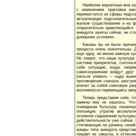
Наиболее вероятным мне ка
с изменением трактовки ма
переместился из сферы подсозн
актуализации подсознательных
жалкое существование и на ф
отвратительно кривляющийся к
анекдота заняты сейчас не ст
домашних условиях.
Каковы бы ни были причины
процесса очень значительны. 
еще одну, не менее важную ку
Не секрет, что наша культура
система приоритетов, соотнос
себе ситуацию, когда, напри
самосохранению войдут друг 
(нельзя убивать -- надо выж
противоречие сначала заостря
влечет за собой смеховую раз
молниеносно перемещаясь вверх
Теперь представим себе, ч
замены ему не нашлось. Что 
очевидным. Культуру, лишенну
оппозиции, утратив аксиолог
основное содержание культуры;
действительности уже сейчас т
стягивающая на уровень своей
жанры типа анекдота предста
лишает их смысла, и оттесня