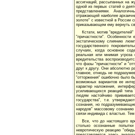
ассигнаций, рассыпанных на ж
одной из первых статей о деят
представлениями. Аналогич
отражающей наиболее архаичны
золоте" с известной в России 
приказывающем ему вернуть св
Кстати, мотив "вредителей"
"причастности". Особенности 
экстатическому слиянию люмп
государственного покровител
случаях, когда основное сод
реальная или мнимая угроза о
вредительства воспроизводитс
что фазы "причастности" и "о
друг к другу. Они абсолютно р
главное, отнюдь не подразуме
"отторжения" ошибочно было бы
возможных вариантов ее инте
характер наложения, интерфе
усиливающихся реакций типа "
людям настойчиво прививаетс
государства", т.е. утвержд
сознания, но подразумевающие
народов" массовому сознанию
связи индивида с властью. Те
Все, что до настоящего вр
столько осознанные попытки
невротическую реакцию "обиды
представляется здесь анало