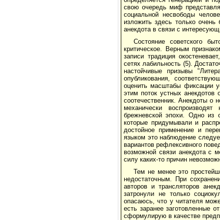
свою очередь миф представля
социальной несвободы челове
изложить здесь только очень 
анекдота в связи с интересую
Состояние советского бы
критическое. Верным признако
записи традиция окостеневае
сетях лабильность (5). Доста
настойчивые призывы "Литер
опубликования, соответствую
оценить масштабы фиксации ус
этим поток устных анекдотов 
соотечественник. Анекдоты о 
механически воспроизводят 
брежневской эпохи. Одно из о
которые придумывали и распр
достойное применение и пере
языком это наблюдение следуе
вариантов рефлексивного повед
возможной связи анекдота с 
силу каких-то причин невозмож
Тем не менее это простейш
недостаточным. При сохранен
авторов и трансляторов анек
затронули не только социоку
опасаюсь, что у читателя мож
есть заранее заготовленные о
сформулирую в качестве предп