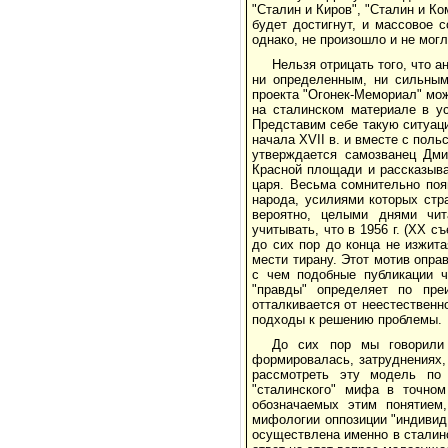
"Сталин и Киров", "Сталин и К
будет достигнут, и массовое с
однако, не произошло и не могл
Нельзя отрицать того, что 
ни определенным, ни сильным
проекта "Огонек-Мемориал" мож
на сталинском материале в у
Представим себе такую ситуаци
начала ХVII в. и вместе с пол
утверждается самозванец Дми
Красной площади и рассказыва
царя. Весьма сомнительно поя
народа, усилиями которых стр
вероятно, целыми днями чит
учитывать, что в 1956 г. (XX 
до сих пор до конца не изжита
мести тирану. Этот мотив опра
с чем подобные публикации ч
"правды" определяет по пре
отталкивается от неестественн
подходы к решению проблемы.
До сих пор мы говорили 
формировалась, затруднениях,
рассмотреть эту модель по 
"сталинского" мифа в точном
обозначаемых этим понятием
мифологии оппозиции "индивид
осуществлена именно в сталин