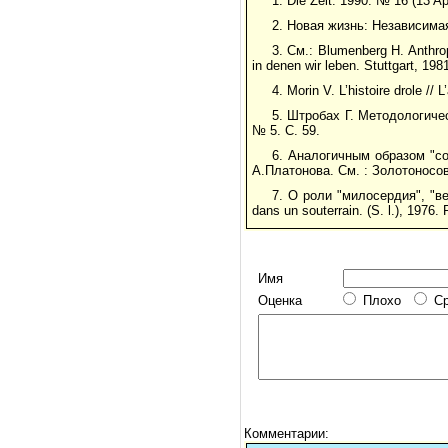
1. Die Zeit. 1990. № 16 (13 Apr
2. Новая жизнь: Независимая
3. См.: Blumenberg H. Anthrop
in denen wir leben. Stuttgart, 198
4. Morin V. L’histoire drole //
5. Штробах Г. Методологиче
№ 5. С. 59.
6. Аналогичным образом "со
А.Платонова. См. : Золотоносов
7. О роли "милосердия", "ве
dans un souterrain. (S. l.), 1976. 
Имя
Оценка
Плохо
С
Комментарии: