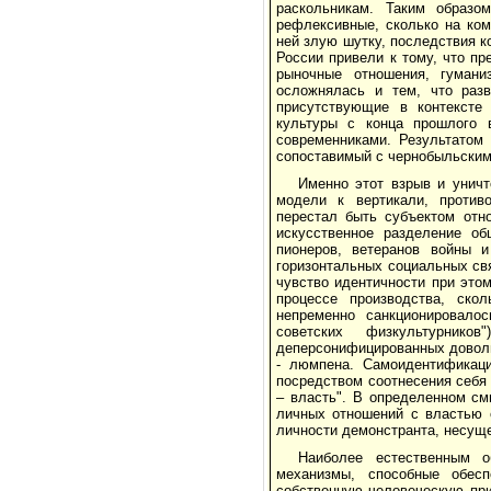
раскольникам. Таким образо
рефлексивные, сколько на ком
ней злую шутку, последствия 
России привели к тому, что пр
рыночные отношения, гуманиз
осложнялась и тем, что разв
присутствующие в контексте
культуры с конца прошлого 
современниками. Результатом
сопоставимый с чернобыльским
Именно этот взрыв и уничт
модели к вертикали, против
перестал быть субъектом отно
искусственное разделение об
пионеров, ветеранов войны и
горизонтальных социальных свя
чувство идентичности при это
процессе производства, ско
непременно санкционировалос
советских физкультурнико
деперсонифицированных доволь
- люмпена. Самоидентификаци
посредством соотнесения себя
– власть". В определенном см
личных отношений с властью о
личности демонстранта, несуще
Наиболее естественным о
механизмы, способные обес
собственную человеческую пр