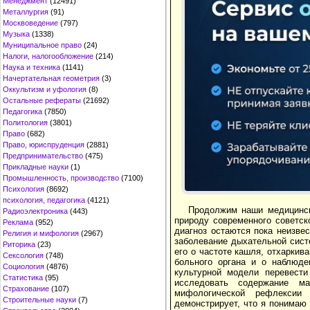
Менеджмент
(12491)
Металлургия
(91)
Москвоведение
(797)
Музыка
(1338)
Муниципальное право
(24)
Налоги, налогообложение
(214)
Наука и техника
(1141)
Начертательная геометрия
(3)
Оккультизм и уфология
(8)
Остальные рефераты
(21692)
Педагогика
(7850)
Политология
(3801)
Право
(682)
Право, юриспруденция
(2881)
Предпринимательство
(475)
Прикладные науки
(1)
Промышленность, производство
(7100)
Психология
(8692)
психология, педагогика
(4121)
Продолжим наши медицинск
Радиоэлектроника
(443)
природу современного советско
Реклама
(952)
диагноз остаются пока неизве
Религия и мифология
(2967)
заболевание дыхательной сист
Риторика
(23)
его о частоте кашля, отхаркива
Сексология
(748)
больного органа и о наблюде
Социология
(4876)
культурной модели перевест
Статистика
(95)
исследовать содержание ма
Страхование
(107)
мифологической рефлексии 
Строительные науки
(7)
демонстрирует, что я понимаю