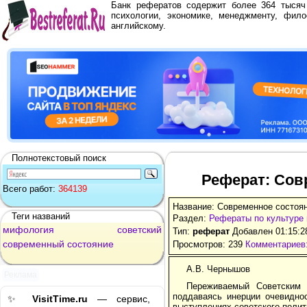
Банк рефератов содержит более 364 тыся
психологии, экономике, менеджменту, фило
английскому.
Полнотекстовый поиск
Реферат: Сов
Всего работ:
364139
Название: Современное состоя
Теги названий
Раздел:
Рефераты по культуре 
мифология
советский
Тип:
реферат
Добавлен 01:15:2
современный
состояние
Просмотров: 239
Комментариев:
А.В. Чернышов
Реклама
Переживаемый Советским 
поддаваясь инерции очевидно
✨
VisitTime.ru
— сервис,
выступлениях советского полит