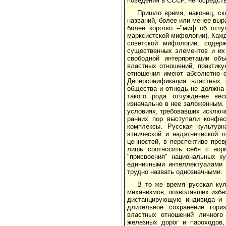
поведения в СССР, непосредст
Пришло время, наконец, ск
названий, более или менее выр
более коротко –"миф об отчу
марксистской мифологии). Кажд
советской мифологии, содер
существенных элементов и их 
свободной интерпретации об
властных отношений, практик
отношения имеют абсолютно о
Деперсонификация властных 
общества и отнюдь не должна 
такого рода отчуждение вес
изначально в нее заложенным. 
условиях, требовавших исключ
ранних пор выступали конфес
комплексы. Русская культур
этнической и надэтнической 
ценностей, в перспективе пре
лишь соотносить себя с норм
"присвоения" национальных к
единичными интеллектуалами 
трудно назвать однозначными.
В то же время русская ку
механизмов, позволявших избе
дистанцирующую индивида и о
длительное сохранение гори
властных отношений личного 
железных дорог и пароходов,