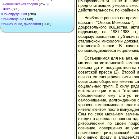
обнаруживается какое-то ко
Экономическая теория
(2573)
предпочитающих умереть вмест
Этика
(889)
действительности, по крайней 
Юриспруденция
(288)
Наиболее раннюю по времен
Языковедение
(148)
вариант "Огонек-Мемориал",
Языкознание, филология
(1140)
добровольного общества, акт
видимому, на 1987-1988 гг
сформулированная публициста
сталинской мифологии должна б
сталинской эпохи. В качест
сопровождающееся исцелением
Остановимся для начала на 
мотива антисталинской кампа
неясны да и несущественны д
советской прессе (2). Второй
связан со специфическими фоб
советском обществе именно сп
социальных групп. В силу ряда
интеллигенции стала "сталин
обеспечивало ему статус и
самоочищение, долгожданное о
уровень компромисса с властям
интеллигентом после вынужденн
Сам по себе механизм замены
входит в арсенал основных ада
риторическим по своей прир
сознание, совершенно не учи
применения риторической пр
ключевую фразу о злодее-Ста