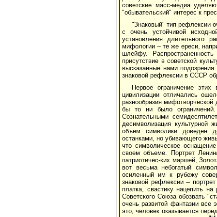
советские масс-медиа уделяю
"обывательский" интерес к пре
"Знаковый" тип рефлексии о
с очень устойчивой исходно
установления длительного ра
мифологии -- те же ереси, нап
шлейфу. Распространенность
присутствие в советской куль
высказанные нами подозрения 
знаковой рефлексии в СССР обр
Первое ограничение этих 
цивилизации отличались ошел
разнообразия мифотворческой д
бы то ни было ограничений.
Сознательными семидесятилет
десимволизация культурной ж
объем символики доведен д
останками, но убивающего жив
что символическое оснащение
своем объеме. Портрет Ленина
патриотичес-ких маршей, Золот
вот весьма небогатый символ
осиленный им к рубежу совер
знаковой рефлексии -- портрет
платка, свастику нацепить на
Советского Союза обозвать "с
очень развитой фантазии все 
это, человек оказывается пере