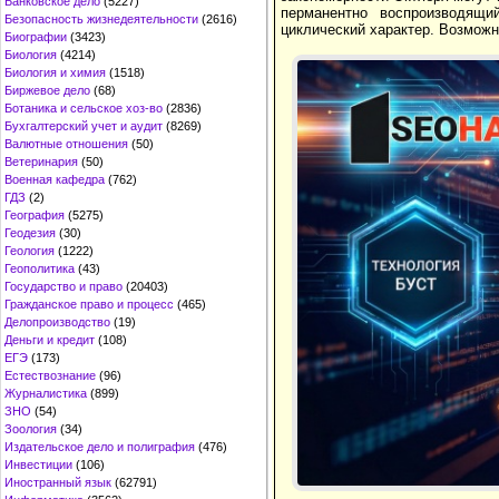
Банковское дело
(5227)
перманентно воспроизводящи
Безопасность жизнедеятельности
(2616)
циклический характер. Возможн
Биографии
(3423)
Биология
(4214)
Биология и химия
(1518)
Биржевое дело
(68)
Ботаника и сельское хоз-во
(2836)
Бухгалтерский учет и аудит
(8269)
Валютные отношения
(50)
Ветеринария
(50)
Военная кафедра
(762)
ГДЗ
(2)
География
(5275)
Геодезия
(30)
Геология
(1222)
Геополитика
(43)
Государство и право
(20403)
Гражданское право и процесс
(465)
Делопроизводство
(19)
Деньги и кредит
(108)
ЕГЭ
(173)
Естествознание
(96)
Журналистика
(899)
ЗНО
(54)
Зоология
(34)
Издательское дело и полиграфия
(476)
Инвестиции
(106)
Иностранный язык
(62791)