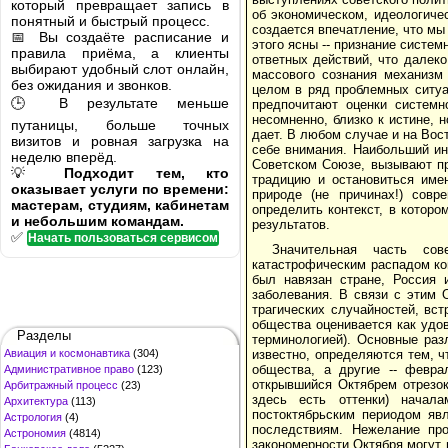
который превращает запись в
об экономическом, идеологиче
понятный и быстрый процесс.
создается впечатление, что м
📅 Вы создаёте расписание и
этого ясны -- признание систем
правила приёма, а клиенты
ответных действий, что далек
выбирают удобный слот онлайн,
массового сознания механизм
без ожидания и звонков.
целом в ряд проблемных ситуа
🕒 В результате меньше
предпочитают оценки системн
несомненно, близко к истине, 
путаницы, больше точных
дает. В любом случае и на Вос
визитов и ровная загрузка на
себе внимания. Наибольший ин
неделю вперёд.
Советском Союзе, вызывают пр
💡
Подходит тем, кто
традицию и остановиться имен
оказывает услуги по времени:
природе (не причинах!) совр
мастерам, студиям, кабинетам
определить контекст, в котор
и небольшим командам.
результатов.
✅
Начать пользоваться сервисом
Значительная часть сов
катастрофическим распадом ко
был навязан стране, Россия 
заболевания. В связи с этим О
трагических случайностей, вс
общества оценивается как удо
Разделы
терминологией). Основные раз
Авиация и космонавтика
(304)
известно, определяются тем, ч
общества, а другие -- февра
Административное право
(123)
открывшийся Октябрем отрезок
Арбитражный процесс
(23)
здесь есть оттенки) начал
Архитектура
(113)
постоктябрьским периодом яв
Астрология
(4)
последствиям. Нежелание пр
Астрономия
(4814)
закономерности Октября могут п