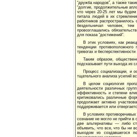
“дружба народов”, а также таки
“долгие, продолжительные аплод
что через 20-25 лет мы будем
питала людей в их стремлени
работников распространилось 
бездельничал человек, тем
провозглашались обязательств
для показа ”достижений”.
В этих условиях, как реак
тенденции противоположного 
тревогах и бесперспективности
Таким образом, обществен
подсказывает пути выхода из с
Процесс социализации, и о
тщательного анализа усилий вс
В целом социология проп
деятельности различных групп
эффективность и степени вли
критиковались различные фор
продолжает активно участвова
поддерживается или отвергает
В условиях противоречивых 
сознание не могло не прийти в
две альтернативы — либо ст
объявить, что все, что бы ни в
выходом из создавшегося п