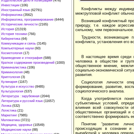
Издательское дело и полиграфия
(476)
Инвестиции
(106)
Конфликты между индивид
Иностранный язык
(62791)
межгрупповой конфликт обычно 
Информатика
(3562)
Информатика, программирование
(6444)
Возникший конфликтный про
Исторические личности
(2165)
природу, т.е. каждое агресс
История
(21319)
сильному, чем первоначальное.
История техники
(766)
Трудности, возникающие п
Кибернетика
(64)
конфликта, установления его в
Коммуникации и связь
(3145)
Компьютерные науки
(60)
Косметология
(17)
В настоящее время среди 
Краеведение и этнография
(588)
человека в обществе и групп
Краткое содержание произведений
(1000)
общественное мнение, межлич
Криминалистика
(106)
социально-экономической ситуа
Криминология
(48)
развития.
Криптология
(3)
Кулинария
(1167)
Социология личности опе
формирование, развитие, восп
Культура и искусство
(8485)
социологического анализа.
Культурология
(537)
Литература : зарубежная
(2044)
Когда употребляется пон
Литература и русский язык
(11657)
субъективных условий, опреде
Логика
(532)
влияния всей совокупности о
Логистика
(21)
общественных организаций и 
Маркетинг
(7985)
соответственно формировать ее
Математика
(3721)
Понятие “развитие лично
Медицина, здоровье
(10549)
происходящих в сознании и 
Медицинские науки
(88)
выработкой у человека опреде