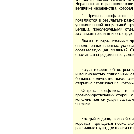
Неравенство в распределении
величине неравенства, которая
4. Причины конфликтов, 
появляются в результате разн
упорядоченной социальной гр
целями, преследуемыми отде
желанием того или иного струк
Любая из перечисленных пр
определенных внешних условий
соответствующая причина? О
сложиться определенные услов
Когда говорят об остром 
интенсивностью социальных ст
большое количество психологи
открытые столкновения, которы
Острота конфликта в на
противоборствующих сторон, а
конфликтная ситуация застав
энергию.
Каждый индивид в своей жи
короткая, длящаяся нескольк
различных групп, длящаяся на 