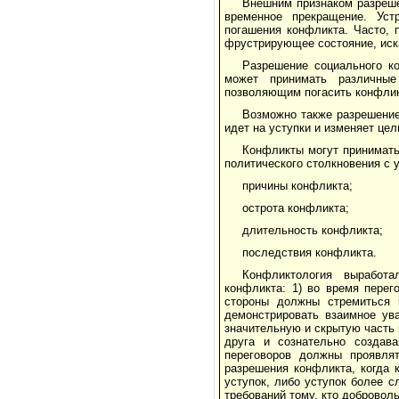
Внешним признаком разреше
временное прекращение. Уст
погашения конфликта. Часто, 
фрустрирующее состояние, иска
Разрешение социального к
может принимать различны
позволяющим погасить конфликт
Возможно также разрешение
идет на уступки и изменяет цел
Конфликты могут принимать
политического столкновения с
причины конфликта;
острота конфликта;
длительность конфликта;
последствия конфликта.
Конфликтология выработа
конфликта: 1) во время перег
стороны должны стремиться 
демонстрировать взаимное ува
значительную и скрытую часть 
друга и сознательно создава
переговоров должны проявлят
разрешения конфликта, когда
уступок, либо уступок более с
требований тому, кто доброволь