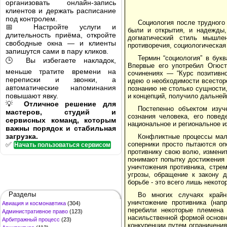
организовать онлайн-запись
клиентов и держать расписание
под контролем.
Социология после трудного
📅 Настройте услуги и
были и открытия, и надежды,
длительность приёма, откройте
догматический стиль мышле
свободные окна — и клиенты
противоречия, социологическа
запишутся сами в пару кликов.
Термин “социология” в бук
🕒 Вы избегаете накладок,
Впервые его употребил Огюст
меньше тратите времени на
сочинениях — “Курс позитивн
переписки и звонки, а
идею о необходимости всестор
автоматические напоминания
познанию не столько сущности,
повышают явку.
и концепций, получило дальней
💡
Отличное решение для
Постепенно объектом изуч
мастеров, студий и
сознания человека, его пове
сервисных команд, которым
национальное и региональное и
важны порядок и стабильная
загрузка.
Конфликтные процессы мало
✅
соперники просто пытаются оп
Начать пользоваться сервисом
противнику свою волю, изменит
понимают попытку достижения 
уничтожения противника, стре
угрозы, обращение к закону 
борьбе - это всего лишь некот
Разделы
Во многих случаях крайн
уничтожение противника (нап
Авиация и космонавтика
(304)
перебили некоторые племена
Административное право
(123)
насильственной формой основн
Арбитражный процесс
(23)
конкуренции путем ограничения