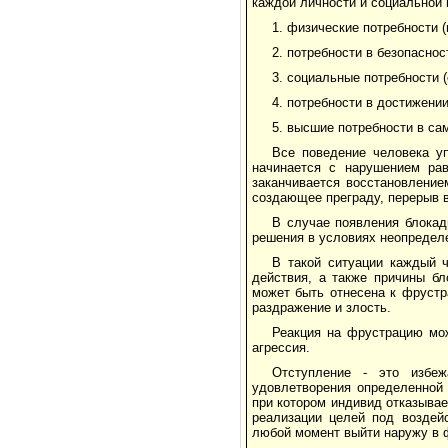
каждой личности и социальной 
1. физические потребности (
2. потребности в безопаснос
3. социальные потребности 
4. потребности в достижени
5. высшие потребности в с
Все поведение человека у
начинается с нарушением рав
заканчивается восстановление
создающее преграду, перерыв 
В случае появления блокад
решения в условиях неопределе
В такой ситуации каждый 
действия, а также причины б
может быть отнесена к фрустр
раздражение и злость.
Реакция на фрустрацию мож
агрессия.
Отступление - это избеж
удовлетворения определенной 
при котором индивид отказывает
реализации целей под воздей
любой момент выйти наружу в 