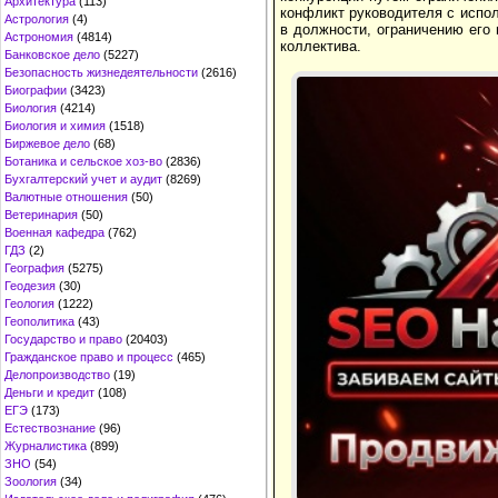
Архитектура
(113)
конфликт руководителя с испо
Астрология
(4)
в должности, ограничению его 
Астрономия
(4814)
коллектива.
Банковское дело
(5227)
Безопасность жизнедеятельности
(2616)
Биографии
(3423)
Биология
(4214)
Биология и химия
(1518)
Биржевое дело
(68)
Ботаника и сельское хоз-во
(2836)
Бухгалтерский учет и аудит
(8269)
Валютные отношения
(50)
Ветеринария
(50)
Военная кафедра
(762)
ГДЗ
(2)
География
(5275)
Геодезия
(30)
Геология
(1222)
Геополитика
(43)
Государство и право
(20403)
Гражданское право и процесс
(465)
Делопроизводство
(19)
Деньги и кредит
(108)
ЕГЭ
(173)
Естествознание
(96)
Журналистика
(899)
ЗНО
(54)
Зоология
(34)