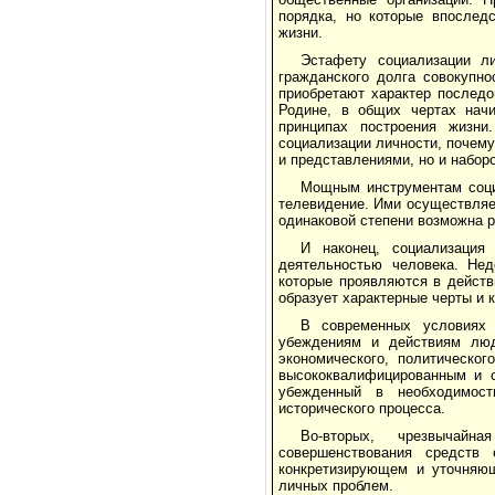
порядка, но которые впослед
жизни.
Эстафету социализации л
гражданского долга совокупн
приобретают характер последо
Родине, в общих чертах начи
принципах построения жизни
социализации личности, почем
и представлениями, но и наборо
Мощным инструментам соци
телевидение. Ими осуществляе
одинаковой степени возможна р
И наконец, социализация 
деятельностью человека. Нед
которые проявляются в действ
образует характерные черты и 
В современных условиях 
убеждениям и действиям люде
экономического, политическо
высококвалифицированным и с
убежденный в необходимост
исторического процесса.
Во-вторых, чрезвычайн
совершенствования средств
конкретизирующем и уточняющ
личных проблем.