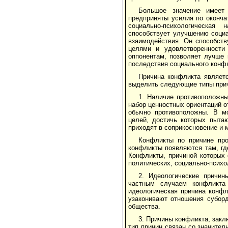
Большое значение имеет
предприняты усилия по оконча
социально-психологическая
способствует улучшению социа
взаимодействия. Он способств
целями и удовлетворенности
оппонентам, позволяет лучше 
последствия социального конф
Причина конфликта являетс
выделить следующие типы при
1. Наличие противоположны
набор ценностных ориентаций о
обычно противоположны. В мо
целей, достичь которых пыта
приходят в соприкосновение и 
Конфликты по причине про
конфликты появляются там, гд
Конфликты, причиной которых 
политических, социально-психо
2. Идеологические причин
частным случаем конфликта
идеологическая причина конфл
узаконивают отношения субор
общества.
3. Причины конфликта, зак
тип причин связан со значите