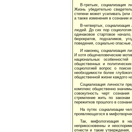
В-третьих, социализация 
Жизнь убедительно свидетель
степени может усиливать (или
а также изменения в сознании 
В-четвертых, социализация
людей. До сих пор социология
одинаковое стартовое начало
бюрократов, подхалимов, уг
поведения, социально опасные
И наконец, социализация л
И хотя общечеловеческие моти
национальных особенностей
общественных и политических
социологией вопрос о поиске
необходимости более глубоког
общественной жизни каждого на
Социализация личности пре
комплекс общественно значимы
совокупность черт сознания 
стремление жить по законам 
пережитков прошлого в сознани
На путях социализации че
проявляющегося в мифотворчес
Так, мифологизация в на
неприкосновенны и неоспорим
отнести и такие утверждения, 