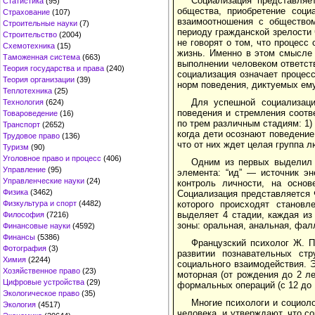
Социализация представляе
Статистика
(95)
общества, приобретение соци
Страхование
(107)
взаимоотношения с обществом
Строительные науки
(7)
периоду гражданской зрелости 
Строительство
(2004)
не говорят о том, что процес
Схемотехника
(15)
жизнь. Именно в этом смысле 
Таможенная система
(663)
выполнении человеком ответст
Теория государства и права
(240)
социализация означает процесс
Теория организации
(39)
норм поведения, диктуемых ем
Теплотехника
(25)
Для успешной социализаци
Технология
(624)
поведения и стремления соотв
Товароведение
(16)
по трем различным стадиям: 1)
Транспорт
(2652)
когда дети осознают поведение 
Трудовое право
(136)
что от них ждет целая группа л
Туризм
(90)
Уголовное право и процесс
(406)
Одним из первых выделил 
Управление
(95)
элемента: “ид” — источник э
Управленческие науки
(24)
контроль личности, на основ
Физика
(3462)
Социализация представляется 
которого происходят станов
Физкультура и спорт
(4482)
выделяет 4 стадии, каждая из
Философия
(7216)
зоны: оральная, анальная, фал
Финансовые науки
(4592)
Финансы
(5386)
Французский психолог Ж. П
Фотография
(3)
развитии познавательных ст
Химия
(2244)
социального взаимодействия. 
Хозяйственное право
(23)
моторная (от рождения до 2 лет
Цифровые устройства
(29)
формальных операций (с 12 до 1
Экологическое право
(35)
Многие психологи и социол
Экология
(4517)
человека, и утверждают, что с