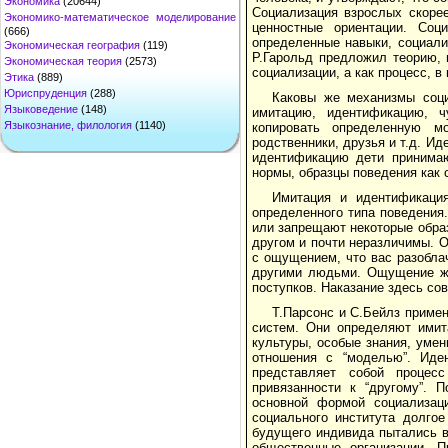
Экономика
(20644)
Социализация взрослых скорее
Экономико-математическое моделирование
ценностные ориентации. Соц
(666)
определенные навыки, социали
Экономическая география
(119)
Р.Гарольд предложил теорию, 
Экономическая теория
(2573)
социализации, а как процесс, 
Этика
(889)
Юриспруденция
(288)
Каковы же механизмы соци
Языковедение
(148)
имитацию, идентификацию, ч
Языкознание, филология
(1140)
копировать определенную м
родственники, друзья и т.д. И
идентификацию дети принимают
нормы, образцы поведения как 
Имитация и идентификаци
определенного типа поведения
или запрещают некоторые образ
другом и почти неразличимы. 
с ощущением, что вас разобла
другими людьми. Ощущение же
поступков. Наказание здесь с
Т.Парсонс и С.Бейлз приме
систем. Они определяют имит
культуры, особые знания, умен
отношения с “моделью”. Иде
представляет собой процесс
привязанности к “другому”. 
основной формой социализац
социального института долгое
будущего индивида пытались в
общественные организации. П