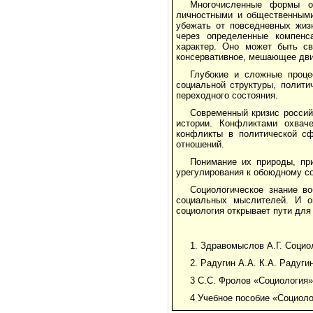
Многочисленные формы о
личностными и общественными
убежать от повседневных жиз
через определенные компенс
характер. Оно может быть св
консервативное, мешающее дви
Глубокие и сложные проце
социальной структуры, полити
переходного состояния.
Современный кризис россий
истории. Конфликтами охвач
конфликты в политической сф
отношений.
Понимание их природы, пр
урегулирования к обоюдному с
Социологическое знание в
социальных мыслителей. И о
социология открывает пути для
1. Здравомыслов А.Г. Социо
2. Радугин А.А. К.А. Радуги
3 С.С. Фролов «Социология». 
4 Учебное пособие «Социолог