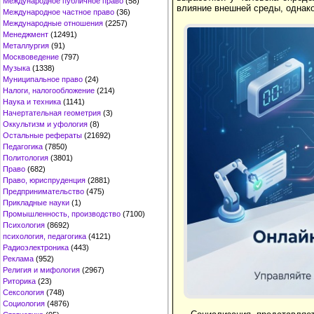
Международное публичное право
(58)
влияние внешней среды, однак
Международное частное право
(36)
Международные отношения
(2257)
Менеджмент
(12491)
Металлургия
(91)
Москвоведение
(797)
Музыка
(1338)
Муниципальное право
(24)
Налоги, налогообложение
(214)
Наука и техника
(1141)
Начертательная геометрия
(3)
Оккультизм и уфология
(8)
Остальные рефераты
(21692)
Педагогика
(7850)
Политология
(3801)
Право
(682)
Право, юриспруденция
(2881)
Предпринимательство
(475)
Прикладные науки
(1)
Промышленность, производство
(7100)
Психология
(8692)
психология, педагогика
(4121)
Радиоэлектроника
(443)
Реклама
(952)
Религия и мифология
(2967)
Риторика
(23)
Сексология
(748)
Социология
(4876)