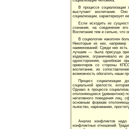
социализации человека.
В процессе социализации 
выступает воспитание. Оно
социализации, характеризует е
Если исходить из сущност
сознание, на соединение его
Воспитание тем и сильно, что 
В социологии накоплен бол
Некоторые из них, например 
наименований. Среди них есть
лучшим — была присуща орие
издержек, ограничивало их р
односторонняя, однобокая о
ориентиров со стороны КПСС
воспитание, их сопоставлени
возможность обогатить наши пр
Процесс социализации до
социальной зрелости, котора
Однако в процессе социализа
отклоняющееся (дивиантное) п
негативного поведения лиц, с
основным формам отклоняющег
пьянство, наркоманию, простит
Анализ конфликтов надо 
конфликтных отношений. Тради