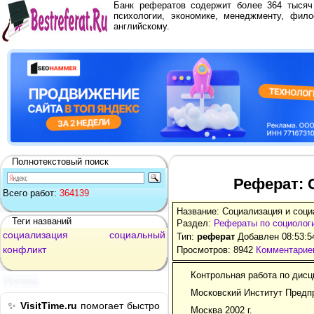
Банк рефератов содержит более 364 тыся
психологии, экономике, менеджменту, фило
английскому.
Полнотекстовый поиск
Реферат: 
Всего работ:
364139
Название: Социализация и соц
Теги названий
Раздел:
Рефераты по социолог
социализация
социальный
Тип:
реферат
Добавлен 08:53:5
конфликт
Просмотров: 8942
Комментариев
Контрольная работа по дисц
Реклама
Московский Институт Предп
✨
VisitTime.ru
помогает быстро
Москва 2002 г.