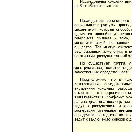
Исследования конфликтных
любых обстоятельствах.
Последствия социального
социальные структуры, приводя
механизмом, который способс
одним из способов достижен
конфликта привела к тому, 
конфликтологией, не пришли
общества. Так многие считаю
эволюционных изменений, и в
негативный, разрушительный ха
Но существует группа уч
конструктивное, полезное сод
качественные определенности.
Предположим, что в кажд
интегративные, созидательны
внутренний конфликт разруша
отметить, что ограниченны
взаимодействия. Конфликт мож
налицо два типа последствий 
ведут к разрушениям и кров
кооперации, отвлекают внима
определяют выход из сложных 
ведут к заключению союзов с д