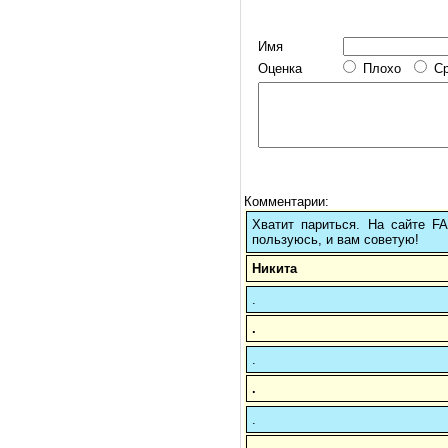
Имя
Оценка
Плохо
С
Комментарии:
Хватит париться. На сайте 
пользуюсь, и вам советую!
Никита
.
.
.
.
.