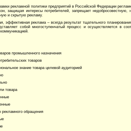
рамки рекламной политики предприятий в Российской Федерации регла
кон, защищая интересы потребителей, запрещает недобросовестную, 
ную и скрытую рекламу.
ая, эффективная реклама – всегда результат тщательного планировани
дставляет собой многоступенчатый процесс и осуществляется в соо
 коммуникацией.
оваров промышленного назначения
отребительских товаров
иональное знание товара целевой аудиторией
но
льно
ли товара
енные
енные
ы рекламного обращения
ые
ые