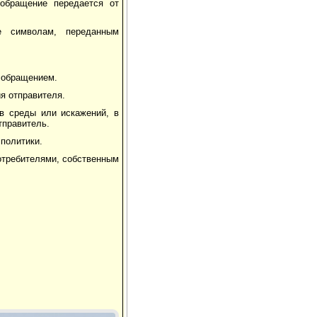
обращение передается от
е символам, переданным
с обращением.
я отправителя.
в среды или искажений, в
тправитель.
политики.
отребителями, собственным