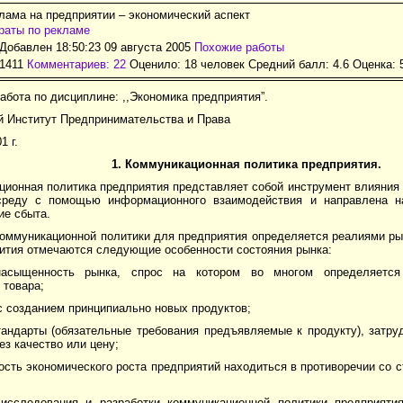
лама на предприятии – экономический аспект
раты по рекламе
Добавлен 18:50:23 09 августа 2005
Похожие работы
11411
Комментариев: 22
Оценило: 18 человек Средний балл: 4.6 Оценка:
абота по дисциплине: ,,Экономика предприятия”.
й Институт Предпринимательства и Права
1 г.
1. Коммуникационная политика предприятия.
ционная политика предприятия представляет собой инструмент влияния
среду с помощью информационного взаимодействия и направлена н
ие сбыта.
коммуникационной политики для предприятия определяется реалиями ры
вития отмечаются следующие особенности состояния рынка:
насыщенность рынка, спрос на котором во многом определяется
 товара;
с созданием принципиально новых продуктов;
тандарты (обязательные требования предъявляемые к продукту), зат
ез качество или цену;
сть экономического роста предприятий находиться в противоречии со 
исследования и разработки коммуникационной политики предприяти