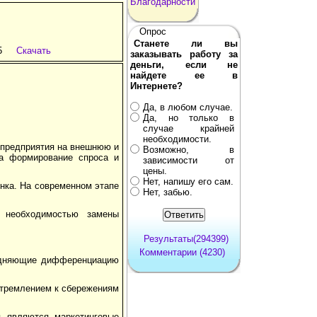
Благодарности
Опрос
Станете ли вы
5
Скачать
заказывать работу за
деньги, если не
найдете ее в
Интернете?
Да, в любом случае.
Да, но только в
случае крайней
необходимости.
 предприятия на внешнюю и
Возможно, в
а формирование спроса и
зависимости от
цены.
Нет, напишу его сам.
нка. На современном этапе
Нет, забью.
 необходимостью замены
Результаты(294399)
Комментарии (4230)
рудняющие дифференциацию
стремлением к сбережениям
я являются маркетинговые