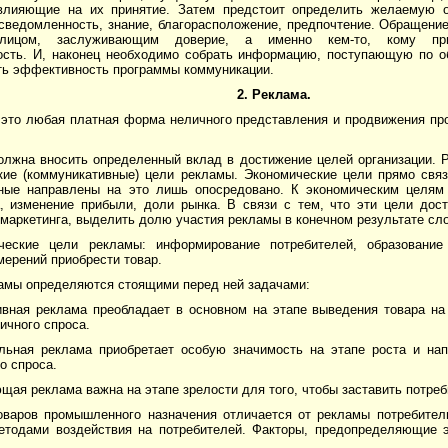
влияющие на их принятие. Затем предстоит определить желаемую 
осведомленность, знание, благорасположение, предпочтение. Обращени
 лицом, заслуживающим доверие, а именно кем-то, кому при
ость. И, наконец необходимо собрать информацию, поступающую по о
ить эффективность программы коммуникации.
2. Реклама.
 это любая платная форма неличного представления и продвижения про
олжна вносить определенный вклад в достижение целей организации. 
кие (коммуникативные) цели рекламы. Экономические цели прямо связ
ные направлены на это лишь опосредовано. К экономическим целям
, изменение прибыли, доли рынка. В связи с тем, что эти цели дос
маркетинга, выделить долю участия рекламы в конечном результате сл
ческие цели рекламы: информирование потребителей, образование
мерений приобрести товар.
амы определяются стоящими перед ней задачами:
вная реклама преобладает в основном на этапе выведения товара на 
ичного спроса.
льная реклама приобретает особую значимость на этапе роста и на
о спроса.
ая реклама важна на этапе зрелости для того, чтобы заставить потреб
оваров промышленного назначения отличается от рекламы потребител
тодами воздействия на потребителей. Факторы, предопределяющие э