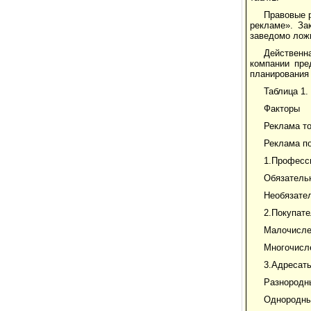
Правовые 
рекламе». За
заведомо лож
Действенн
компании пре
планирования
Таблица 1.
Факторы
Реклама т
Реклама п
1.Професс
Обязатель
Необязате
2.Покупате
Малочисл
Многочисл
3.Адресат
Разнородн
Однородн