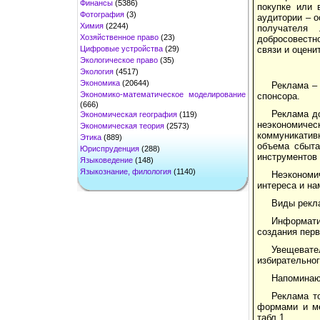
Финансы
(5386)
покупке или 
Фотография
(3)
аудитории – 
Химия
(2244)
получателя
Хозяйственное право
(23)
добросовестн
Цифровые устройства
(29)
связи и оцен
Экологическое право
(35)
Экология
(4517)
Экономика
(20644)
Реклама –
Экономико-математическое моделирование
спонсора.
(666)
Реклама д
Экономическая география
(119)
неэкономичес
Экономическая теория
(2573)
коммуникатив
Этика
(889)
объема сбыта
Юриспруденция
(288)
инструментов 
Языковедение
(148)
Языкознание, филология
(1140)
Неэкономи
интереса и на
Виды рекл
Информати
создания перв
Увещевате
избирательног
Напоминающ
Реклама т
формами и ме
табл.1.