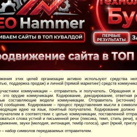
жения этих целей организации активно используют средства нел
ью, поддержка продаж) и личной (прямой маркетинг) средств коммуник
участники коммуникации – отправитель и получатель. Обращения и 
 это орудие коммуникации. Кодирование, декодирование, ответная р
ные составляющие модели коммуникации. Отправитель (источник
я) сообщение. Кодирование – процесс представления мысли в символ
водящие идею на язык, понятный получателю. Кодирование должно 
лучателем в соответствии с целью коммуникации, поставленной отпра
оваться слова устной и письменной речи (лексика, темп, стиль речи),
 движение, звуки (мелодия, интонация, тембр голоса), цвет (яркий, пригл
 – набор символов передаваемых отправителем.