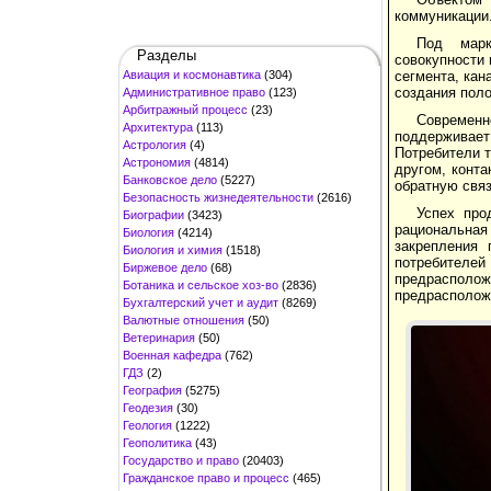
коммуникации
Под марк
Разделы
совокупности 
Авиация и космонавтика
(304)
сегмента, кан
создания поло
Административное право
(123)
Арбитражный процесс
(23)
Современ
Архитектура
(113)
поддерживает
Астрология
(4)
Потребители т
Астрономия
(4814)
другом, конт
Банковское дело
(5227)
обратную свя
Безопасность жизнедеятельности
(2616)
Успех про
Биографии
(3423)
рациональная
Биология
(4214)
закрепления 
Биология и химия
(1518)
потребителей
Биржевое дело
(68)
предрасполож
Ботаника и сельское хоз-во
(2836)
предрасположе
Бухгалтерский учет и аудит
(8269)
Валютные отношения
(50)
Ветеринария
(50)
Военная кафедра
(762)
ГДЗ
(2)
География
(5275)
Геодезия
(30)
Геология
(1222)
Геополитика
(43)
Государство и право
(20403)
Гражданское право и процесс
(465)