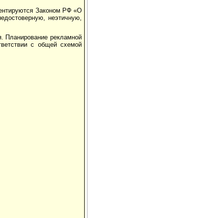
ментируются Законом РФ «О
недостоверную, неэтичную,
я. Планирование рекламной
тветствии с общей схемой