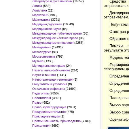
Средства 
Литература и русский язык
(11657)
отправителя к
Логика
(532)
Логистика
(21)
Декодиро
Маркетинг
(7985)
отправителем
Математика
(3721)
Получател
Медицина, здоровье
(10549)
Медицинские науки
(88)
Ответная р
Международное публичное право
(58)
Международное частное право
(36)
Обратная с
Международные отношения
(2257)
Помехи – 
Менеджмент
(12491)
результате эт
Металлургия
(91)
Москвоведение
(797)
Модель ко
Музыка
(1338)
Формирова
Муниципальное право
(24)
персоналом д
Налоги, налогообложение
(214)
Наука и техника
(1141)
Определен
Начертательная геометрия
(3)
Определен
Оккультизм и уфология
(8)
Остальные рефераты
(21692)
Определен
Педагогика
(7850)
Планирова
Политология
(3801)
Право
(682)
Выбор обр
Право, юриспруденция
(2881)
Предпринимательство
(475)
Выбор сре
Прикладные науки
(1)
Оценка эф
Промышленность, производство
(7100)
Психология
(8692)