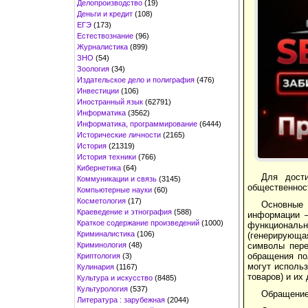
Делопроизводство
(19)
Деньги и кредит
(108)
ЕГЭ
(173)
Естествознание
(96)
Журналистика
(899)
ЗНО
(54)
Зоология
(34)
Издательское дело и полиграфия
(476)
Инвестиции
(106)
Иностранный язык
(62791)
Информатика
(3562)
Информатика, программирование
(6444)
Исторические личности
(2165)
История
(21319)
История техники
(766)
Кибернетика
(64)
Для дости
Коммуникации и связь
(3145)
общественност
Компьютерные науки
(60)
Косметология
(17)
Основные 
Краеведение и этнография
(588)
информации –
Краткое содержание произведений
(1000)
функциональ
Криминалистика
(106)
(генерирующа
Криминология
(48)
символы пере
обращения по
Криптология
(3)
могут использ
Кулинария
(1167)
товаров) и их
Культура и искусство
(8485)
Культурология
(537)
Обращение
Литература : зарубежная
(2044)