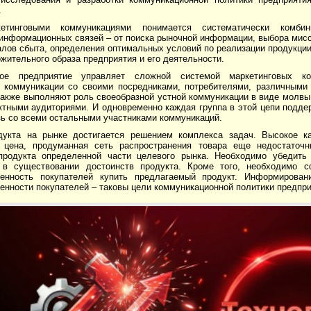
.
етинговыми коммуникациями понимается систематически комбини
информационных связей – от поиска рыночной информации, выбора мисс
алов сбыта, определения оптимальных условий по реализации продукци
жительного образа предприятия и его деятельности.
ное предприятие управляет сложной системой маркетинговых ко
 коммуникации со своими посредниками, потребителями, различными 
акже выполняют роль своеобразной устной коммуникации в виде молвы,
актными аудиториями. И одновременно каждая группа в этой цепи подд
зь со всеми остальными участниками коммуникаций.
дукта на рынке достигается решением комплекса задач. Высокое ка
 цена, продуманная сеть распространения товара еще недостаточ
продукта определенной части целевого рынка. Необходимо убедить
 в существовании достоинств продукта. Кроме того, необходимо 
енность покупателей купить предлагаемый продукт. Информирован
нности покупателей – таковы цели коммуникационной политики предпри