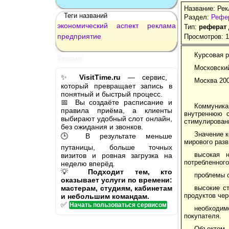
Название: Рек
Теги названий
Раздел:
Рефе
экономический
аспект
реклама
Тип:
реферат
предприятие
Просмотров: 
Курсовая р
Реклама
Московски
✨
VisitTime.ru
— сервис,
Москва 200
который превращает запись в
понятный и быстрый процесс.
📅 Вы создаёте расписание и
Коммуника
правила приёма, а клиенты
внутреннюю 
выбирают удобный слот онлайн,
стимулирован
без ожидания и звонков.
Значение 
🕒 В результате меньше
мирового раз
путаницы, больше точных
высокая 
визитов и ровная загрузка на
потребленного
неделю вперёд.
💡
Подходит тем, кто
проблемы 
оказывает услуги по времени:
мастерам, студиям, кабинетам
высокие с
продуктов чер
и небольшим командам.
✅
Начать пользоваться сервисом
необходимо
покупателя.
Объектом 