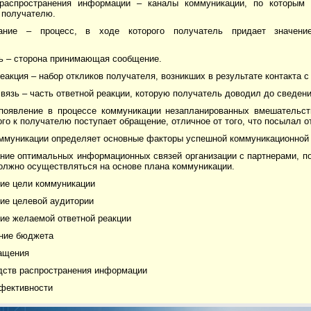
распространения информации – каналы коммуникации, по которым 
 получателю.
вание – процесс, в ходе которого получатель придает значени
.
ь – сторона принимающая сообщение.
еакция – набор откликов получателя, возникших в результате контакта 
вязь – часть ответной реакции, которую получатель доводил до сведени
появление в процессе коммуникации незапланированных вмешательст
ого к получателю поступает обращение, отличное от того, что посылал о
ммуникации определяет основные факторы успешной коммуникационной 
ние оптимальных информационных связей организации с партнерами, п
олжно осуществляться на основе плана коммуникации.
ие цели коммуникации
ие целевой аудитории
ие желаемой ответной реакции
ние бюджета
ащения
дств распространения информации
фективности