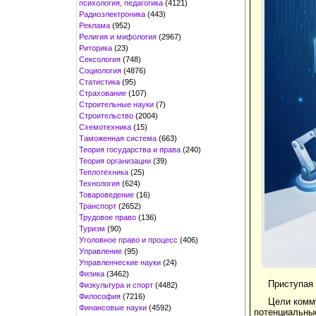
психология, педагогика
(4121)
Радиоэлектроника
(443)
Реклама
(952)
Религия и мифология
(2967)
Риторика
(23)
Сексология
(748)
Социология
(4876)
Статистика
(95)
Страхование
(107)
Строительные науки
(7)
Строительство
(2004)
Схемотехника
(15)
Таможенная система
(663)
Теория государства и права
(240)
Теория организации
(39)
Теплотехника
(25)
Технология
(624)
Товароведение
(16)
Транспорт
(2652)
Трудовое право
(136)
Туризм
(90)
Уголовное право и процесс
(406)
Управление
(95)
Управленческие науки
(24)
Физика
(3462)
Приступая 
Физкультура и спорт
(4482)
Философия
(7216)
Цели комм
Финансовые науки
(4592)
потенциальны