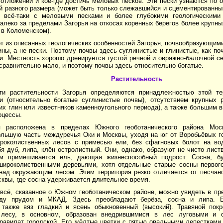
отложений и кое-где достичь меловых песков. Эти пески узнаются по 
 разного размера (может быть только слежавшийся и сцементированный
о всё-таки с меловыми песками и более глубокими геологическими
алеко за пределами Загорья на откосах коренных берегов более крупны
 в Коломенском).
т из описанных геологических особенностей Загорья, почвообразующим
ины, а не пески. Поэтому почвы здесь суглинистые и глинистые, как по
. Местность хорошо дренируется густой речной и овражно-балочной се
равнительно мало, и поэтому почвы здесь относительно богатые.
Растительность
ти растительности Загорья определяются принадлежностью этой те
и (относительно богатые суглинистые почвы), отсутствием крупных р
х глин или известняков каменноугольного периода), а также большим 
оцессы.
я расположена в пределах Южного геоботанического района Моск
льшую часть междуречья Оки и Москвы, уходя на юг от Воробьёвых гор
роколиственных лесов с примесью ели, без сфагновых болот на во
я дуб, липа, клён остролистный. Они, однако, образуют не чисто лис
м примешивается ель, дающая жизнеспособный подрост. Сосна, бу
широколиственными деревьями, хотя отдельные старые сосны первого
над окружающим лесом. Этим территория резко отличается от песчан
квы, где сосна удерживается длительное время.
 всё, сказанное о Южном геоботаническом районе, можно увидеть в пр
ду прудом и МКАД. Здесь преобладают берёза, сосна и липа. Е
 также вяз гладкий и ясень обыкновенный (высокий). Травяной пок
 лесу, в основном, образован внедрившимися в лес луговыми и 
равилат городской. Его жёлтые цветки с пятью овальными лепестками 