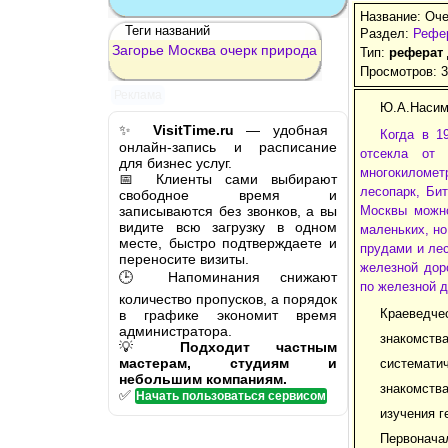
Название: Оче
Теги названий
Раздел:
Рефе
Загорье
Москва
очерк
природа
Тип:
реферат
Просмотров: 
Реклама
Ю.А.Насим
✨
VisitTime.ru
— удобная
Когда в 1
онлайн-запись и расписание
отсекла от 
для бизнес услуг.
многокиломет
📅 Клиенты сами выбирают
лесопарк, Би
свободное время и
записываются без звонков, а вы
Москвы можно
видите всю загрузку в одном
маленьких, но
месте, быстро подтверждаете и
прудами и ле
переносите визиты.
железной дор
🕒 Напоминания снижают
по железной д
количество пропусков, а порядок
Краеведчес
в графике экономит время
администратора.
знакомства
💡
Подходит частным
мастерам, студиям и
систематич
небольшим компаниям.
знакомства
✅
Начать пользоваться сервисом
изучения г
Первоначал