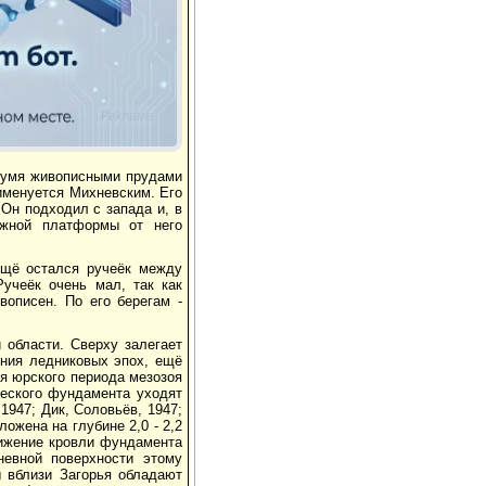
Реклама
двумя живописными прудами
 именуется Михневским. Его
 Он подходил с запада и, в
ожной платформы от него
 ещё остался ручеёк между
учеёк очень мал, так как
вописен. По его берегам -
 области. Сверху залегает
ения ледниковых эпох, ещё
ия юрского периода мезозоя
ческого фундамента уходят
1947; Дик, Соловьёв, 1947;
ожена на глубине 2,0 - 2,2
онижение кровли фундамента
невной поверхности этому
 вблизи Загорья обладают