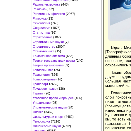
Радиоэлектроника
(443)
Реклама
(952)
Религия и мифология
(2967)
Риторика
(23)
Сексология
(748)
Социология
(4876)
Статистика
(95)
Страхование
(107)
Строительные науки
(7)
Строительство
(2004)
Вдоль Мих
Схемотехника
(15)
[Топографичес
Таможенная система
(663)
длинный боков
основном, з
Теория государства и права
(240)
сохранилось 
Теория организации
(39)
Теплотехника
(25)
Таким обр
Технология
(624)
двумя прудам
Товароведение
(16)
большая част
Транспорт
(2652)
маленький ивн
Трудовое право
(136)
Геологичес
Туризм
(90)
слой покровн
Уголовное право и процесс
(406)
ниже - отложе
Управление
(95)
(преимуществ
Управленческие науки
(24)
известняки и 
Физика
(3462)
Кузьменко и д
Физкультура и спорт
(4482)
км, то есть н
Философия
(7216)
называется Т
Финансовые науки
(4592)
понижению со
Финансы
(5386)