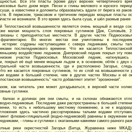
щностью. Все эти пласты (кроме двух верхних четвертичного врем
осковье было дном моря. Пески и глины мелового и юрского перио
уши, а известняки и доломиты образовались вдали от берега из раков
ств. В пермском, триасовом и третичном периодах мощные пласты о
ласти не возникали. В это время здесь была суша, и шёл размыв ранее
й Теплостанской возвышенности является очень мощный и везде со
кже малая мощность слоя покровных суглинков [Дик, Соловьёв, 1
связаны с приподнятостью местности. В других частях Подмосковь
 фрагментарно. Во многих местах они уничтожены в последнем,
ой истории: содраны наступающими с севера ледниками, смыты та
еками послеледникового времени. Что же касается Теплостанской
меньшему воздействию ледников. Днепровский ледник покрыл эту пов
низкие участки Подмосковья. Московский ледник, наткнувшись 
и, покрыл её ещё менее мощным льдом и, в основном, обтёк с двух с
ральной части возвышенности, где и расположено Загорье, следы
 Что же касается покровных суглинков, то их слой на возвышенности
ми водами в большей степени, чем в других частях Москвы и её ок
лостанская возвышенность" часто добавляют эпитет "эрозионная".
азом, как читатель уже может догадываться, в верхней части холмо
овные суглинки.
, балках и долинах рек они смыты, и на склонах обнажаются отл
водно-ледниковые. Последние даже распространены в большей степени, 
енки, то есть к небольшому местному понижению, а не к водораз
тложения здесь частично рассортированы талыми водами отступаю
гмент флювио-гляциальной (водно-ледниковой) равнины в окружении м
едниками, - глины и суглинки с окатанными камнями самого разного раз
упные реки окрестностей Загорья (Битца, Журавенка ниже МКАД