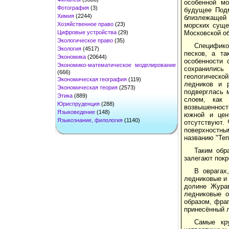
особенной мо
Фотография
(3)
будущее Подм
Химия
(2244)
близлежащей с
Хозяйственное право
(23)
морских суще
Цифровые устройства
(29)
Московской об
Экологическое право
(35)
Специфико
Экология
(4517)
песков, а та
Экономика
(20644)
особенности 
Экономико-математическое моделирование
сохранились
(666)
геологическ
Экономическая география
(119)
ледников и р
Экономическая теория
(2573)
подверглась 
Этика
(889)
слоем, как 
Юриспруденция
(288)
возвышенност
Языковедение
(148)
южной и цент
Языкознание, филология
(1140)
отсутствуют.
поверхностны
названию "Теп
Таким обр
залегают покр
В оврагах
ледниковые и 
долине Журав
ледниковые о
образом, фра
принесённый л
Самые кр