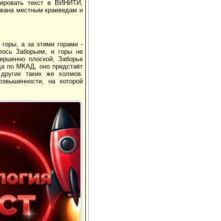
ировать текст в ВИНИТИ,
ована местным краеведам и
 горы, а за этими горами -
лось Заборьем, и горы не
вершенно плоской, Заборье
да по МКАД, оно предстаёт
других таких же холмов.
озвышенности, на которой