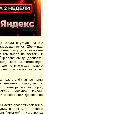
Реклама
о города и уходит за его
Наивысшая точка - 255 м над
 села, откуда и название
в том числе на восток - к
 Бирюлёвском дендропарке,
роходит местный водораздел
статочно много для нашего
орее, котловина на краю
мая расчленённая речными
н вплотную подступают к
бусловлен рыхлостью пород
ками - Москвой, Пахрой,
ти особенности до сих пор
ны легко прослеживаются в
дьбу с парком от лесного
ым "именем" - Журавенка