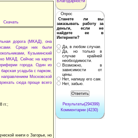
Благодарности
Опрос
Станете ли вы
Скачать
заказывать работу за
деньги, если не
найдете ее в
Интернете?
льная дорога (МКАД), она
Да, в любом случае.
лесами. Среди них были
Да, но только в
окольниками, Кузьминский
случае крайней
 ко МКАД. Сейчас на карте
необходимости.
ериферии города. Один из
Возможно, в
зависимости от
 барская усадьба с парком,
цены.
м направлением Московской
Нет, напишу его сам.
 доехать сюда проще всего
Нет, забью.
Результаты(294399)
 гг.;
Комментарии (4230)
ческой книги о Загорье, но