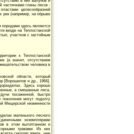
отсутствию в них валунов и
 частичками глины песок -
 пластами целесообразней
х рек (например, на обрыве
и породами здесь являются
чти везде на Теплостанской
тью, участков с застойным
рритории к Теплостанской
ек (а значит, отсутствием
вмешательством человека в
овской области, который
 [Ворошилов и др., 1966].
доразделах. Здесь хорошо
твенные, а смешанные леса,
дучи посаженной, быстро
 поколения могут подолгу
ой Мещерской низменности
еделах маленького лесного
диничными экземплярами
ров в этом вытоптанном и
сорными травами. Из них
всегда смотрят вверх, чем