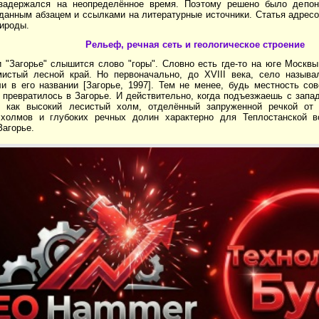
задержался на неопределённое время. Поэтому решено было депон
 данным абзацем и ссылками на литературные источники. Статья адрес
ироды.
Рельеф, речная сеть и геологическое строение
 "Загорье" слышится слово "горы". Словно есть где-то на юге Москвы
мистый лесной край. Но первоначально, до XVIII века, село называ
ли в его названии [Загорье, 1997]. Тем не менее, будь местность со
 превратилось в Загорье. И действительно, когда подъезжаешь с запа
 как высокий лесистый холм, отделённый запруженной речкой от 
холмов и глубоких речных долин характерно для Теплостанской в
Загорье.