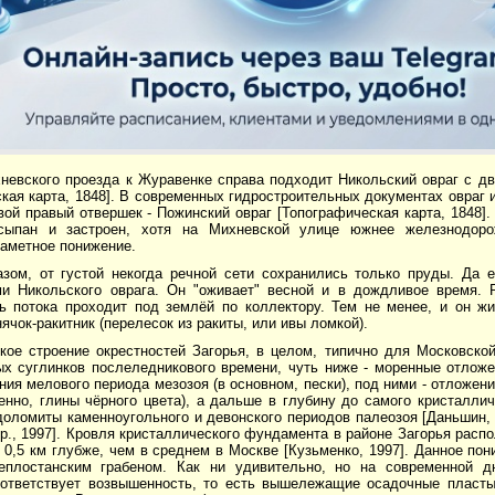
невского проезда к Журавенке справа подходит Никольский овраг с 
кая карта, 1848]. В современных гидростроительных документах овраг
ой правый отвершек - Пожинский овраг [Топографическая карта, 1848].
асыпан и застроен, хотя на Михневской улице южнее железнодор
заметное понижение.
азом, от густой некогда речной сети сохранились только пруды. Да
и Никольского оврага. Он "оживает" весной и в дождливое время. Р
ь потока проходит под землёй по коллектору. Тем не менее, и он жи
ячок-ракитник (перелесок из ракиты, или ивы ломкой).
кое строение окрестностей Загорья, в целом, типично для Московской
ых суглинков послеледникового времени, чуть ниже - моренные отлож
ния мелового периода мезозоя (в основном, пески), под ними - отложен
енно, глины чёрного цвета), а дальше в глубину до самого кристалли
доломиты каменноугольного и девонского периодов палеозоя [Даньшин, 
р., 1997]. Кровля кристаллического фундамента в районе Загорья распол
а 0,5 км глубже, чем в среднем в Москве [Кузьменко, 1997]. Данное п
еплостанским грабеном. Как ни удивительно, но на современной д
ответствует возвышенность, то есть вышележащие осадочные пласты