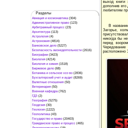
выход книги 
дополнив его
любителям пр
Разделы
Авиация и космонавтика
(304)
Административное право
(123)
В названии
Арбитражный процесс
(23)
Загорье, хол
Архитектура
(113)
присутствова
Астрология
(4)
никогда бы не
Астрономия
(4814)
перед взором
Банковское дело
(5227)
Чередование 
Безопасность жизнедеятельности
(2616)
расположено 
Биографии
(3423)
Биология
(4214)
Биология и химия
(1518)
Биржевое дело
(68)
Ботаника и сельское хоз-во
(2836)
Бухгалтерский учет и аудит
(8269)
Валютные отношения
(50)
Ветеринария
(50)
Военная кафедра
(762)
ГДЗ
(2)
География
(5275)
Геодезия
(30)
Геология
(1222)
Геополитика
(43)
Государство и право
(20403)
Гражданское право и процесс
(465)
Делопроизводство
(19)