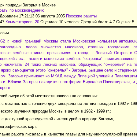
рк природы Загорья в Москве
раты по москвоведению
Добавлен 17:21:13 06 августа 2005
Похожие работы
347
Комментариев: 20
Оценило: 10 человек Средний балл: 4.7 Оценка:
5
ович
962 г. новой границей Москвы стала Московская кольцевая автомоби
загородных лесов множество массивов, ставших городскими 
ровые зелёные клинья, врезавшиеся в город, - Лосиный Остров с С
тцевский лес... Были и маленькие зелёные "островки", прижимавшиеся
 насчитать 24 таких лесных массива, образующих "ожерелье" на п
 ярких самоцветов этого "ожерелья" - Загорье, бывшее село и старинная
сом. Загорье примыкает ко МКАД между Липецкой улицей и Павелецки
оги. Вблизи Загорья находится платформа Бирюлёво-Пассажирская, и
ороге.
кий очерк об этой местности написан на основании:
 с местностью в течение двух специальных летних походов в 1992 и 1998
еского изучения природы Москвы в целом в 1982 - 1999 гг.;
 с доступной краеведческой литературой о природе Загорья;
еографических карт.
аьно работа писалась в качестве главы для научно-популярной краевед