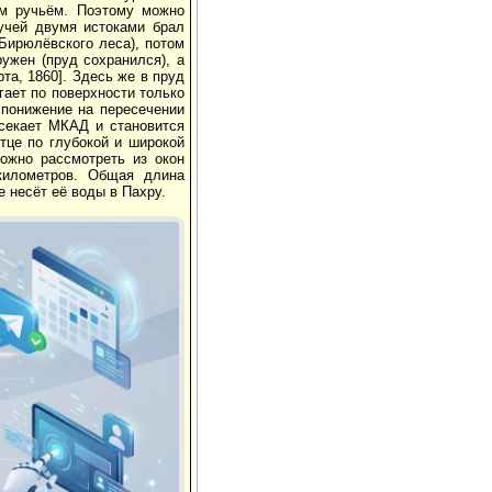
ым ручьём. Поэтому можно
ручей двумя истоками брал
Бирюлёвского леса), потом
ужен (пруд сохранился), а
та, 1860]. Здесь же в пруд
гает по поверхности только
 понижение на пересечении
есекает МКАД и становится
тце по глубокой и широкой
ожно рассмотреть из окон
километров. Общая длина
е несёт её воды в Пахру.