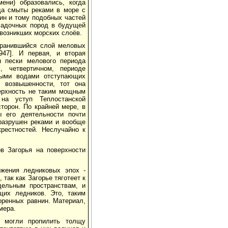
ени) образовались, когда
да смыты реками в море с
ин и тому подобных частей
садочных пород в будущей
 возникших морских слоёв.
хранившийся слой меловых
947]. И первая, и вторая
я пески мелового периода
 четвертичном, периоде
лыми водами отступающих
 возвышенности, тот она
ерхность не таким мощным
на уступ Теплостанской
торон. По крайней мере, в
 его деятельности почти
 разрушен реками и вообще
рестностей. Неслучайно к
в Загорья на поверхности
ожения ледниковых эпох -
так как Загорье тяготеет к
дельным пространствам, и
щих ледников. Это, таким
оренных равнин. Материал,
мера.
) могли пропилить толщу