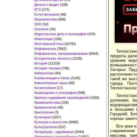
Деньги и кредит
(108)
ЕГЭ
(173)
Естествознание
(96)
Журналистика
(899)
ЗНО
(54)
Зоология
(34)
Издательское дело и полиграфия
(476)
Инвестиции
(106)
Иностранный язык
(62791)
Информатика
(3562)
Теплостан
Информатика, программирование
(6444)
пределы далек
Исторические личности
(2165)
уровнем моря
История
(21319)
возвышенност
История техники
(766)
Загорью. Пру
Кибернетика
(64)
расположен хо
Коммуникации и связь
(3145)
такой же выс
Компьютерные науки
(60)
города. Поэ
Теплостанског
Косметология
(17)
Краеведение и этнография
(588)
Теплостан
Краткое содержание произведений
(1000)
долинами, б
Криминалистика
(106)
водоразделам
Криминология
(48)
и большими п
Криптология
(3)
Городнёй, Би
Кулинария
(1167)
хорошо замет
Культура и искусство
(8485)
Все реки и
Культурология
(537)
современном 
Литература : зарубежная
(2044)
массива, пр
Литература и русский язык
(11657)