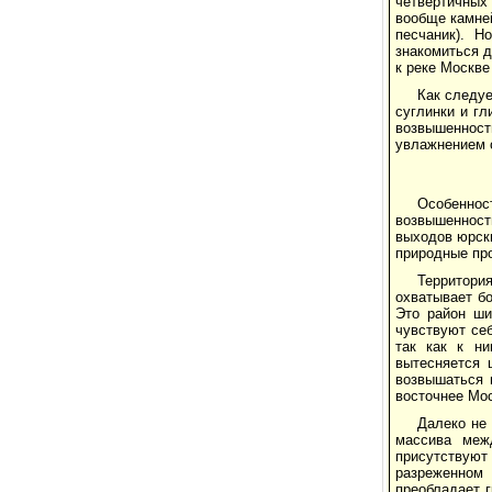
четвертичных 
вообще камней
песчаник). Н
знакомиться д
к реке Москве
Как следуе
суглинки и гл
возвышенности
увлажнением с
Особеннос
возвышенност
выходов юрски
природные пр
Территори
охватывает бо
Это район ши
чувствуют себ
так как к ни
вытесняется 
возвышаться 
восточнее Мос
Далеко не
массива меж
присутствуют
разреженном
преобладает г