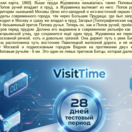
ская карта, 1860]. Выше пруда Журавенка называлась также Попов
 Попов ручей впадает в пруд, а Журавенка вытекает из него. Попов 
ритории нынешней Москвы (близ юго-западной и юго-восточной окраин 
еделы современного города, тёк через Большие Прудищи, где был запр
ходил в Москву и сразу же впадал в пруд Загорья [Топографическая кар
 безымянный приток Попова ручья. Теперь он, как и Попов ручей, пробе
тров перед прудом. Долина его выражена в современном рельефе как
агорьевской улиц, где сохранился ещё один пруд. Журавенка же пер
сковной речкой, хоть и довольно грязной. Она держит путь к реке Би
на расположена чуть восточнее Павелецкой железной дороги, и её м
у Москвой и подмосковным городом Видное на протяжении двух 
оповым ручьём - 6 км. Это один из левых притоков Битцы, которая дале