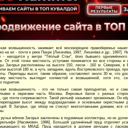
ская возвышенность занимает всё москворецкое правобережье нашег
о на юг - почти к реке Пахре [Лихачёва, 1997; Лихачёва и др., 1997]. 
 - находится у метро "Тёплый Стан", близ бывшего одноимённого
и. От этой точки местность уступами понижается во все стороны и 
ды Загорья расположены на высоте 150, лесок - 160 м. Севернее, в
лм высотой 180 м, а чуть западнее, вдоль Востряковского проезда, п
оты. Перепады высот, таким образом, составляют около 30 м, что до
тому местность выглядит холмистой и возвышенной, хотя это, ск
о поднятия.
ская возвышенность - это не только самая приподнятая, но и са
алками и оврагами часть Москвы. Верховья балок с разных сторо
, где почти соприкасаются. Такой рельеф называют эрозионным. Он о
ерепадами высот между водоразделами и основными окрестными ре
тцей. В Загорье, где обзор не стиснут многоэтажными домами, все э
ны.
 ручьи вблизи Загорья заключены в подземные коллекторы, но их доли
рельефе [Насимович, 1996]. Большой удлинённый пруд отделяет уса
имыкающего ко МКАД. Пруд находится в долине речушки с ласков