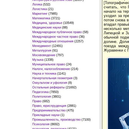
[Топографиче
Логика
(532)
считать, что
Логистика
(21)
начало на тер
Маркетинг
(7985)
уходил за пр
Математика
(3721)
потом снова в
Медицина, здоровье
(10549)
впадал правый
Медицинские науки
(88)
несколько ме
Международное публичное право
(58)
Липецкой и З
Международное частное право
(36)
обычной подмо
Международные отношения
(2257)
долине. Доли
поезда межд
Менеджмент
(12491)
Журавенки с П
Металлургия
(91)
Москвоведение
(797)
Музыка
(1338)
Муниципальное право
(24)
Налоги, налогообложение
(214)
Наука и техника
(1141)
Начертательная геометрия
(3)
Оккультизм и уфология
(8)
Остальные рефераты
(21692)
Педагогика
(7850)
Политология
(3801)
Право
(682)
Право, юриспруденция
(2881)
Предпринимательство
(475)
Прикладные науки
(1)
Промышленность, производство
(7100)
Психология
(8692)
психология, педагогика
(4121)