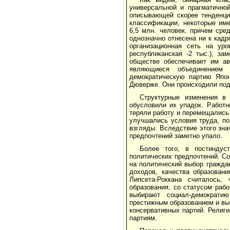
универсальной и прагматично
описывающей скорее тенденци
классификации, некоторые им
6,5 млн. человек, причем сре
однозначно отнесена ни к кад
организационная сеть на уро
республиканская -2 тыс.), за
обществе обеспечивает им ав
являющиеся объединением р
демократическую партию Япон
Дюверже. Они происходили под
Структурные изменения в
обусловили их упадок. Работн
теряли работу и перемещались
улучшались условия труда, по
взгляды. Вследствие этого зн
предпочтений заметно упало.
Более того, в постиндус
политических предпочтений. Со
на политический выбор гражда
доходов, качества образован
Липсета-Роккана считалось
образования, со статусом раб
выбирают социал-демократи
престижным образованием и вы
консервативных партий. Религ
партиям.