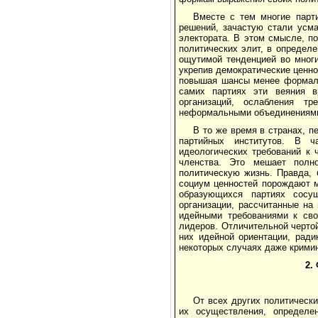
Вместе с тем многие парти
решений, зачастую стали усма
электората. В этом смысле, п
политических элит, в определ
ощутимой тенденцией во многи
укрепив демократические ценнос
повышая шансы менее формали
самих партиях эти веяния в
организаций, ослабления т
неформальными объединениями 
В то же время в странах, 
партийных институтов. В ч
идеологических требований к 
членства. Это мешает полн
политическую жизнь. Правда, 
социум ценностей порождают м
образующихся партиях сосу
организации, рассчитанные на
идейными требованиями к сво
лидеров. Отличительной чертой
них идейной ориентации, ради
некоторых случаях даже крими
2.
От всех других политическ
их осуществления, определен