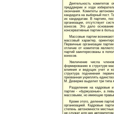
Деятельность комитетов о
преддверии и ходе избирател
окончания. Комитеты автономн
кандидата на выборный пост. Т
их кандидатам. В партиях, по
организации, отсутствует сис
взносов. Это дало основани
консервативные партии в боль
Массовые партии возникают
массовый характер, ориентир
Первичные организации партии
отличие от комитетов являют
партий заинтересованы в попол
взносов.
Увеличение числа члено
формированию в структуре мас
влияния и ведущих учет и ко
структура подчинения первич
призванная укреплять единство
М. Дюверже выделил три типа 
Разделение на кадровые и
партии - «буржуазные», а лев
массовыми, но имеющие правый
Кроме этого, деление парти
организацией. Кадровые парт
степень автономности местных 
не служат для них авторитетом