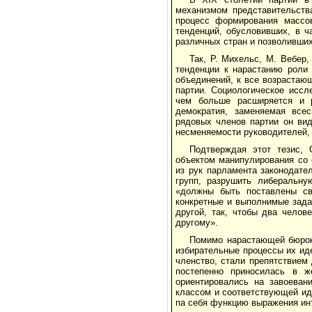
механизмом представительств
процесс формирования массов
тенденций, обусловивших, в ч
различных стран и позволивших
Так, Р. Михельс, М. Вебер
тенденции к нарастанию роли 
объединений, к все возрастаю
партии. Социологическое иссл
чем больше расширяется и р
демократия, заменяемая всес
рядовых членов партии он ви
несменяемости руководителей, 
Подтверждая этот тезис, 
объектом манипулирования со 
из рук парламента законодат
групп, разрушить либеральну
«должны быть поставлены св
конкретные и выполнимые зада
другой, так, чтобы два челов
другому».
Помимо нарастающей бюрокр
избирательные процессы их ид
членство, стали препятствием
постепенно приносилась в ж
ориентировались на завоеван
классом и соответствующей ид
па себя функцию выражения ин