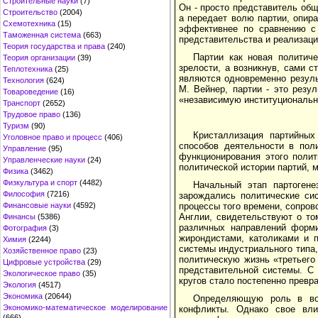
Строительные науки
(7)
Он - просто представитель общ
Строительство
(2004)
а передает волю партии, опира
Схемотехника
(15)
эффективнее по сравнению с 
Таможенная система
(663)
представительства и реализаци
Теория государства и права
(240)
Партии как новая политич
Теория организации
(39)
зрелости, а возникнув, сами 
Теплотехника
(25)
являются одновременно резуль
Технология
(624)
М. Вейнер, партии - это резу
Товароведение
(16)
«независимую институциональн
Транспорт
(2652)
Трудовое право
(136)
Туризм
(90)
Кристаллизация партийных
Уголовное право и процесс
(406)
способов деятельности в пол
Управление
(95)
функционирования этого полит
Управленческие науки
(24)
политической истории партий, 
Физика
(3462)
Физкультура и спорт
(4482)
Начальный этап партогене
Философия
(7216)
зарождались политические си
Финансовые науки
(4592)
процессы того времени, сопро
Англии, свидетельствуют о т
Финансы
(5386)
различных направлений форми
Фотография
(3)
жирондистами, католиками и 
Химия
(2244)
системы индустриального типа,
Хозяйственное право
(23)
политическую жизнь «третьего
Цифровые устройства
(29)
представительной системы. С
Экологическое право
(35)
кругов стало постепенно превр
Экология
(4517)
Экономика
(20644)
Определяющую роль в воз
Экономико-математическое моделирование
конфликты. Однако свое вли
(666)