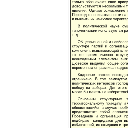
только обозначают свое прис
довольствуются несколькими т
явления. Однако осмысление п
Переход от описательности на
и выявить их наиболее характе
В политической науке су
типологизации используются ра
т. д.
Общепризнанной и наиболее
структуре партий и организац
компонент, испытывающий влиян
то же время именно структ
необходимым элементом выжи
Дюверже выделил общее орган
переменных он различал кадро
Кадровые партии восходя
ограничено. В том замкнутом
политических интересов госпо
победу на выборах. Для этого
могли бы влиять на избирателе
Основным структурным э
территориальному принципу, и 
обновляющийся в случае необх
представляют собой сплочен
Проведение и организация п
подбирают кандидатов для вы
избирателей, их ожидания и т