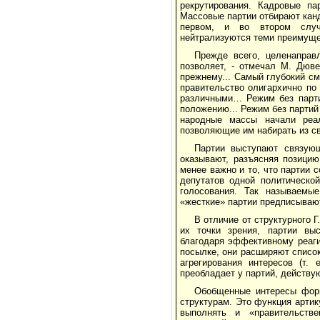
рекрутирования. Кадровые па
Массовые партии отбирают канд
первом, и во втором случа
нейтрализуются теми преимуще
Прежде всего, целенаправ
позволяет, - отмечал М. Дюв
прежнему... Самый глубокий см
правительство олигархично по 
различными… Режим без парти
положению... Режим без партий 
народные массы начали реал
позволяющие им набирать из св
Партии выступают связую
оказывают, разъясняя позици
менее важно и то, что партии 
депутатов одной политическо
голосования. Так называемые
«жесткие» партии предписываю
В отличие от структурного 
их точки зрения, партии вы
благодаря эффективному реаг
посылке, они расширяют списо
агрегирования интересов (т.
преобладает у партий, действу
Обобщенные интересы форм
структурам. Это функция артик
выполнять и «правительств