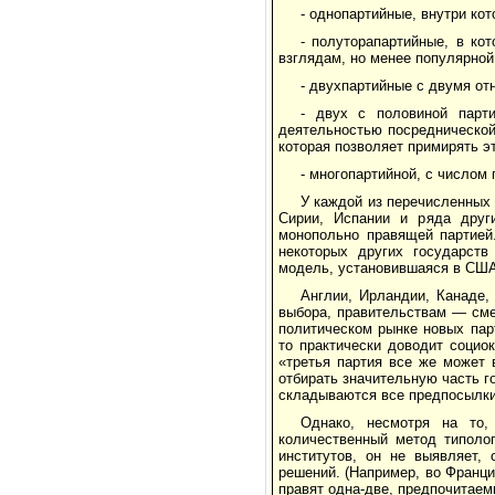
- однопартийные, внутри ко
- полуторапартийные, в ко
взглядам, но менее популярной
- двухпартийные с двумя о
- двух с половиной парт
деятельностью посреднической
которая позволяет примирять э
- многопартийной, с числом 
У каждой из перечисленных 
Сирии, Испании и ряда друг
монопольно правящей партией.
некоторых других государств
модель, установившаяся в США
Англии, Ирландии, Канаде,
выбора, правительствам — сме
политическом рынке новых пар
то практически доводит социо
«третья партия все же может 
отбирать значительную часть г
складываются все предпосылки 
Однако, несмотря на то,
количественный метод типоло
институтов, он не выявляет,
решений. (Например, во Франци
правят одна-две, предпочитаем