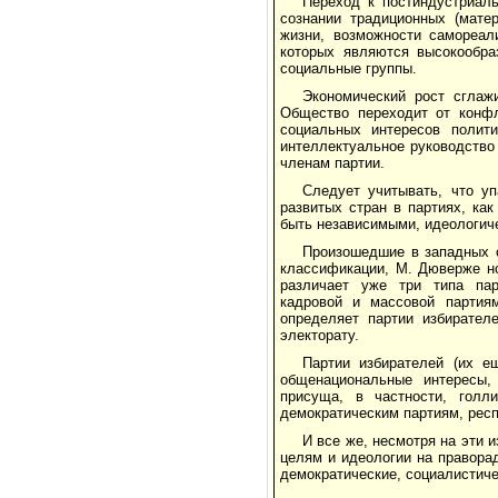
Переход к постиндустриал
сознании традиционных (мате
жизни, возможности самореали
которых являются высокообра
социальные группы.
Экономический рост сглаж
Общество переходит от конфл
социальных интересов полити
интеллектуальное руководство
членам партии.
Следует учитывать, что у
развитых стран в партиях, ка
быть независимыми, идеологич
Произошедшие в западных 
классификации, М. Дюверже но
различает уже три типа парт
кадровой и массовой партия
определяет партии избирател
электорату.
Партии избирателей (их е
общенациональные интересы, 
присуща, в частности, голл
демократическим партиям, респ
И все же, несмотря на эти 
целям и идеологии на правора
демократические, социалистиче