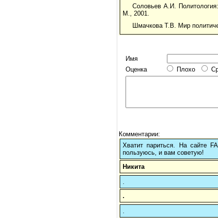
Соловьев А.И. Политология:
М., 2001.
Шмачкова Т.В. Мир политиче
Имя
Оценка
Плохо
С
Комментарии:
Хватит париться. На сайте 
пользуюсь, и вам советую!
Никита
.
.
.