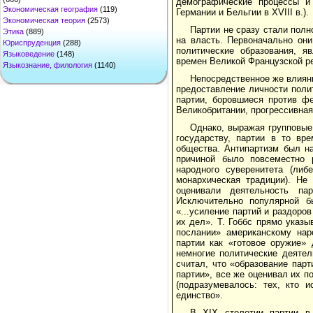
демографические процессы и 
Экономическая география
(119)
Германии и Бельгии в XVIII в.).
Экономическая теория
(2573)
Партии не сразу стали пол
Этика
(889)
на власть. Первоначально они
Юриспруденция
(288)
политические образования, 
Языковедение
(148)
времен Великой Французской рев
Языкознание, филология
(1140)
Непосредственное же влияни
предоставление личности поли
партии, боровшиеся против ф
Великобритании, прогрессивная 
Однако, выражая групповые
государству, партии в то вр
общества. Антипартизм был н
причиной было повсеместно р
народного суверенитета (либ
монархическая традиции). Не
оценивали деятельность па
Исключительно популярной бы
«...усиление партий и раздоро
их дел». Т. Гоббс прямо указы
послании» американскому нар
партии как «готовое оружие»
немногие политические деятел
считал, что «образование пар
партии», все же оценивал их 
(подразумевалось: тех, кто 
единство».
В XIX столетии партии в