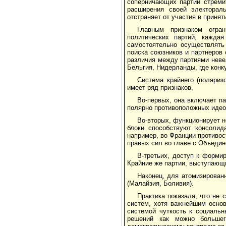
соперничающих партий стреми
расширения своей электораль
отстраняет от участия в приня
Главным признаком огран
политических партий, кажда
самостоятельно осуществлять 
поиска союзников и партнеров
различия между партиями неве
Бельгия, Нидерланды, где конк
Система крайнего (поляриз
имеет ряд признаков.
Во-первых, она включает п
полярно противоположных идео
Во-вторых, функционирует н
блоки способствуют консолид
например, во Франции противос
правых сил во главе с Объедин
В-третьих, доступ к форми
Крайние же партии, выступающи
Наконец, для атомизирован
(Малайзия, Боливия).
Практика показала, что не
систем, хотя важнейшим основ
системой чуткость к социаль
решений как можно большег