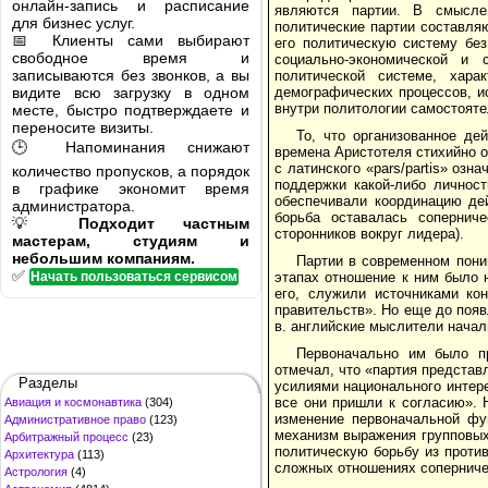
онлайн-запись и расписание
являются партии. В смысле
для бизнес услуг.
политические партии составля
📅 Клиенты сами выбирают
его политическую систему без
свободное время и
социально-экономической и
записываются без звонков, а вы
политической системе, хар
видите всю загрузку в одном
демографических процессов, ис
внутри политологии самостояте
месте, быстро подтверждаете и
переносите визиты.
То, что организованное д
🕒 Напоминания снижают
времена Аристотеля стихийно о
с латинского «pars/partis» оз
количество пропусков, а порядок
поддержки какой-либо личност
в графике экономит время
обеспечивали координацию дей
администратора.
борьба оставалась сопернич
💡
Подходит частным
сторонников вокруг лидера).
мастерам, студиям и
небольшим компаниям.
Партии в современном пон
✅
Начать пользоваться сервисом
этапах отношение к ним было 
его, служили источниками ко
правительств». Но еще до появ
в. английские мыслители начал
Первоначально им было п
отмечал, что «партия предста
Разделы
усилиями национального интер
все они пришли к согласию».
Авиация и космонавтика
(304)
изменение первоначальной фу
Административное право
(123)
механизм выражения групповых
Арбитражный процесс
(23)
политическую борьбу из проти
Архитектура
(113)
сложных отношениях соперниче
Астрология
(4)