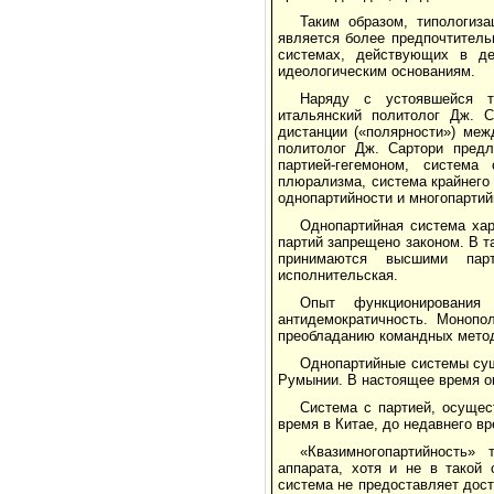
Таким образом, типологиз
является более предпочтитель
системах, действующих в де
идеологическим основаниям.
Наряду с устоявшейся ти
итальянский политолог Дж. 
дистанции («полярности») меж
политолог Дж. Сартори предл
партией-гегемоном, система
плюрализма, система крайнего
однопартийности и многопартий
Однопартийная система хар
партий запрещено законом. В т
принимаются высшими парт
исполнительская.
Опыт функционировани
антидемократичность. Монопо
преобладанию командных метод
Однопартийные системы сущ
Румынии. В настоящее время о
Система с партией, осуще
время в Китае, до недавнего в
«Квазимногопартийность»
аппарата, хотя и не в такой 
система не предоставляет дос