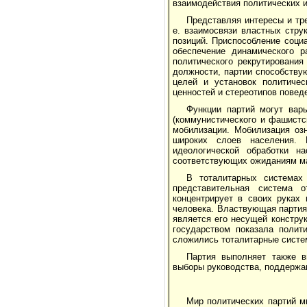
взаимодействия политических и
Представляя интересы и тр
е. взаимосвязи властных стру
позиций. Приспособление соци
обеспечение динамического р
политического рекрутирования
должности, партии способству
целей и установок политичес
ценностей и стереотипов повед
Функции партий могут вар
(коммунистического и фашистс
мобилизации. Мобилизация оз
широких слоев населения.
идеологической обработки н
соответствующих ожиданиям ма
В тоталитарных системах
представительная система о
концентрирует в своих руках
человека. Властвующая партия,
является его несущей констру
государством показала полит
сложились тоталитарные систе
Партия выполняет также в
выборы руководства, поддержан
Мир политических партий м