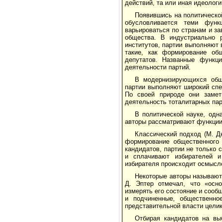
действий, та или иная идеологи
Появившись на политическо
обусловливается теми функ
варьироваться по странам и за
общества. В индустриально р
институтов, партии выполняют 
такие, как формирование общ
депутатов. Названные функц
деятельности партий.
В модернизирующихся обще
партии выполняют широкий спе
По своей природе они замет
деятельность тоталитарных пар
В политической науке, одн
авторы рассматривают функции 
Классический подход (М. Д
формирование общественного
кандидатов, партии не только
и сплачивают избирателей и
избирателя происходит осмысле
Некоторые авторы называют
Д. Эптер отмечал, что «осно
измерять его состояние и сооб
и подчиненные, общественно
представительной власти целик
Отбирая кандидатов на вы