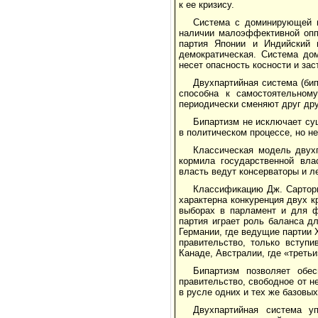
к ее кризису.
Система с доминирующей п
наличии малоэффективной опп
партия Японии и Индийский 
демократическая. Система до
несет опасность косности и за
Двухпартийная система (бип
способна к самостоятельном
периодически сменяют друг дру
Бипартизм не исключает су
в политическом процессе, но не
Классическая модель двух
кормила государственной вла
власть ведут консерваторы и л
Классификацию Дж. Сартори
характерна конкуренция двух к
выборах в парламент и для ф
партия играет роль баланса д
Германии, где ведущие партии
правительство, только вступ
Канаде, Австралии, где «треть
Бипартизм позволяет обес
правительство, свободное от 
в русле одних и тех же базовых
Двухпартийная система у