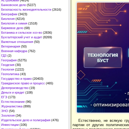
Астрономия
(4814)
Банковское дело
(5227)
Безопасность жизнедеятельности
(2616)
Биографии
(3423)
Биология
(4214)
Биология и химия
(1518)
Биржевое дело
(68)
Ботаника и сельское хоз-во
(2836)
Бухгалтерский учет и аудит
(8269)
Валютные отношения
(50)
Ветеринария
(50)
Военная кафедра
(762)
ГДЗ
(2)
География
(5275)
Геодезия
(30)
Геология
(1222)
Геополитика
(43)
Государство и право
(20403)
Гражданское право и процесс
(465)
Делопроизводство
(19)
Деньги и кредит
(108)
ЕГЭ
(173)
Естествознание
(96)
Журналистика
(899)
ЗНО
(54)
Зоология
(34)
Естественно, не всякую гр
Издательское дело и полиграфия
(476)
партии от других политическ
Инвестиции
(106)