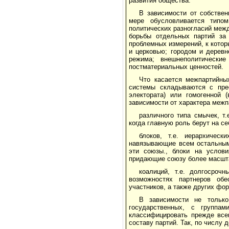
развития общества.
В зависимости от собстве
мере обусловливается типом
политических разногласий меж
борьбы отдельных партий за 
проблемных измерений, к котор
и церковью; городом и деревн
режима; внешнеполитические
постматериальных ценностей.
Что касается межпартийны
системы складываются с прео
электората) или гомогенной 
зависимости от характера меж
различного типа смычек, т
когда главную роль берут на с
блоков, т.е. иерархичес
навязывающие всем остальным 
эти союзы., блоки на услови
придающие союзу более масшта
коалиций, т.е. долгосроч
возможностях партнеров об
участников, а также других фо
В зависимости не только
государственных, с группа
классифицировать прежде всег
составу партий. Так, по числу