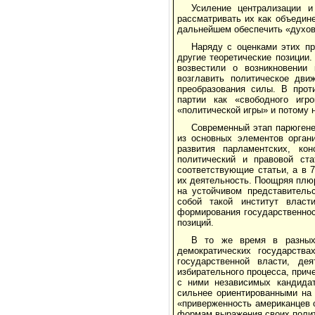
Усиление централизации и
рассматривать их как объедин
дальнейшем обеспечить «духов
Наряду с оценками этих п
другие теоретические позиции.
возвестили о возникновении 
возглавить политическое дв
преобразования силы. В прот
партии как «свободного игр
«политической игры» и потому 
Современный этап парюгенез
из основных элементов орган
развития парламентских, кон
политический и правовой ст
соответствующие статьи, а в 
их деятельность. Поощряя плю
на устойчивом представитель
собой такой институт власт
формирования государственнос
позиций.
В то же время в разных 
демократических государства
государственной власти, де
избирательного процесса, прич
с ними независимых кандидат
сильнее ориентированными на 
«приверженность американцев 
формам выражения своих полит