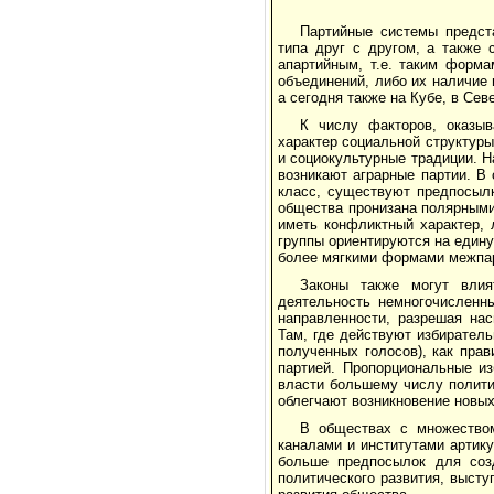
Партийные системы предст
типа друг с другом, а также 
апартийным, т.е. таким форма
объединений, либо их наличие 
а сегодня также на Кубе, в Сев
К числу факторов, оказы
характер социальной структур
и социокультурные традиции. Н
возникают аграрные партии. В
класс, существуют предпосыл
общества пронизана полярными
иметь конфликтный характер,
группы ориентируются на едину
более мягкими формами межпар
Законы также могут влия
деятельность немногочисленн
направленности, разрешая на
Там, где действуют избирател
полученных голосов), как пр
партией. Пропорциональные из
власти большему числу полити
облегчают возникновение новых
В обществах с множеством
каналами и институтами артику
больше предпосылок для созд
политического развития, выст