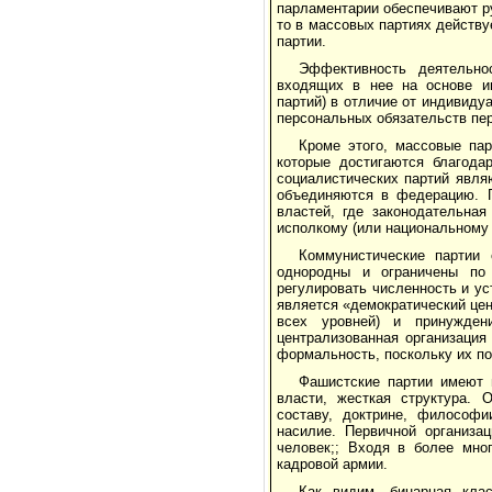
парламентарии обеспечивают ру
то в массовых партиях действ
партии.
Эффективность деятельно
входящих в нее на основе ин
партий) в отличие от индивиду
персональных обязательств пер
Кроме этого, массовые пар
которые достигаются благода
социалистических партий явля
объединяются в федерацию. П
властей, где законодательная
исполкому (или национальному 
Коммунистические партии 
однородны и ограничены по 
регулировать численность и у
является «демократический це
всех уровней) и принужден
централизованная организация
формальность, поскольку их по
Фашистские партии имеют 
власти, жесткая структура. 
составу, доктрине, философи
насилие. Первичной организа
человек;; Входя в более мно
кадровой армии.
Как видим, бинарная кла