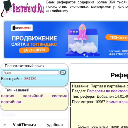
Банк рефератов содержит более 364 тыся
психологии, экономике, менеджменту, фило
английскому.
Полнотекстовый поиск
Рефе
Всего работ:
364139
Название: Партии и партийные 
Теги названий
Раздел:
Рефераты по политоло
партия
партийный
система
Тип:
реферат
Добавлен 14:01:4
партийная
Просмотров: 10967
Комментарие
Реклама
✨
VisitTime.ru
— удобная
Среди реальных политиче