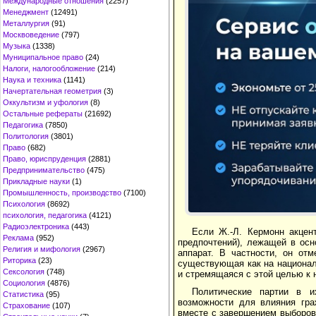
Международные отношения
(2257)
Менеджмент
(12491)
Металлургия
(91)
Москвоведение
(797)
Музыка
(1338)
Муниципальное право
(24)
Налоги, налогообложение
(214)
Наука и техника
(1141)
Начертательная геометрия
(3)
Оккультизм и уфология
(8)
Остальные рефераты
(21692)
Педагогика
(7850)
Политология
(3801)
Право
(682)
Право, юриспруденция
(2881)
Предпринимательство
(475)
Прикладные науки
(1)
Промышленность, производство
(7100)
Психология
(8692)
психология, педагогика
(4121)
Радиоэлектроника
(443)
Если Ж.-Л. Кермонн акцен
Реклама
(952)
предпочтений), лежащей в осн
Религия и мифология
(2967)
аппарат. В частности, он отм
Риторика
(23)
существующая как на национал
Сексология
(748)
и стремящаяся с этой целью к 
Социология
(4876)
Политические партии в и
Статистика
(95)
возможности для влияния гра
Страхование
(107)
вместе с завершением выборов