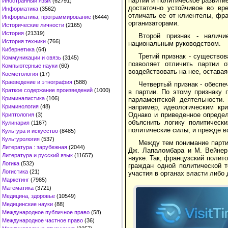
партии и политическое развитие
Иностранный язык
(62791)
достаточно устойчивое во вр
Информатика
(3562)
отличать ее от клиентелы, фр
Информатика, программирование
(6444)
организаторами.
Исторические личности
(2165)
История
(21319)
Второй признак - наличи
История техники
(766)
национальным руководством.
Кибернетика
(64)
Третий признак - существо
Коммуникации и связь
(3145)
позволяет отличить партии 
Компьютерные науки
(60)
воздействовать на нее, оставая
Косметология
(17)
Краеведение и этнография
(588)
Четвертый признак - обеспе
Краткое содержание произведений
(1000)
в партии. По этому признаку 
Криминалистика
(106)
парламентской деятельности.
например, идеологическим кри
Криминология
(48)
Однако и приведенное определ
Криптология
(3)
объяснить логику политическ
Кулинария
(1167)
политические силы, и прежде в
Культура и искусство
(8485)
Культурология
(537)
Между тем понимание парти
Литература : зарубежная
(2044)
Дж. Лапаломбара и М. Вейнер
Литература и русский язык
(11657)
науке. Так, французский полит
Логика
(532)
граждан одной политической 
Логистика
(21)
участия в органах власти либо
Маркетинг
(7985)
Математика
(3721)
Медицина, здоровье
(10549)
Медицинские науки
(88)
Международное публичное право
(58)
Международное частное право
(36)