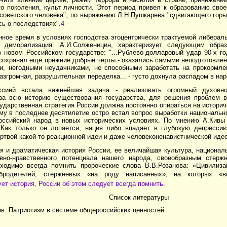
о поколения, культ личности. Этот период привел к образованию свое
советского человека", по выражению Л.Н.Пушкарева "сдвигающего горы
ь о последствиях".
4
нное время в условиях господства эгоцентрически трактуемой либерал
я деморализация. А.И.Солженицин, характеризует следующим обра
в новом Российском государстве: "...Рублево-долларовый удар 90-х г
 сохранял еще прежние добрые черты - оказались самыми неподготовле
, негодными неудачниками, не способными заработать на прокормлен
азгромная, разрушительная переделка... - густо дохнула распадом в нар
сией встала важнейшая задача - реализовать огромный духовно-
за всю историю существования государства, для решения проблем 
ударственная стратегия России должна постоянно опираться на истори
му в последнее десятилетие остро встал вопрос выработки национальн
оссийский народ в новых исторических условиях. По мнению А.Кивы 
 Как только он лопается, нация либо впадает в глубокую депрессию
ртвой какой-то реакционной идеи и даже человеконенавистнической идео
я и драматическая история России, ее величайшая культура, национал
вно-нравственного потенциала нашего народа, своеобразным стерж
ходимо всегда помнить пророческие слова В.В.Розанова: «Цивилиза
бродетелей, стержневых «на роду написанных», на которых «в
ет история, России об этом следует всегда помнить.
Список литературы
в. Патриотизм в системе общероссийских ценностей