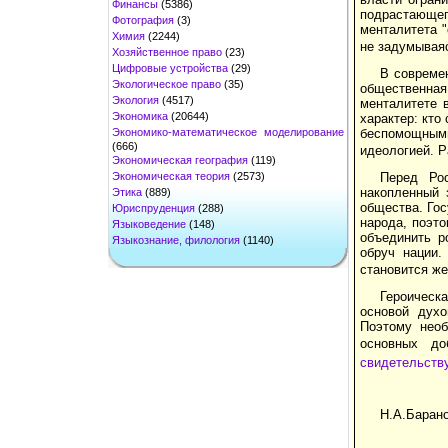
Финансы
(5386)
подрастающег
Фотография
(3)
менталитета "
Химия
(2244)
не задумываяс
Хозяйственное право
(23)
Цифровые устройства
(29)
В совреме
Экологическое право
(35)
общественна
Экология
(4517)
менталитете 
Экономика
(20644)
характер: кто
Экономико-математическое моделирование
беспомощными
(666)
идеологией. Р
Экономическая география
(119)
Экономическая теория
(2573)
Перед Рос
накопленный 
Этика
(889)
общества. Гос
Юриспруденция
(288)
народа, поэто
Языковедение
(148)
объединить р
Языкознание, филология
(1140)
обруч нации.
становится же
Героическа
основой духо
Поэтому необ
основных до
свидетельству
Н.А.Барано