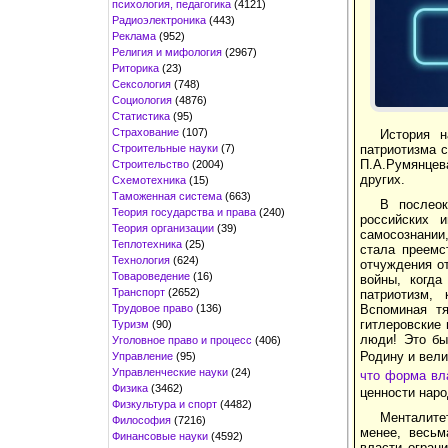
психология, педагогика
(4121)
Радиоэлектроника
(443)
Реклама
(952)
Религия и мифология
(2967)
Риторика
(23)
Сексология
(748)
Социология
(4876)
Статистика
(95)
Страхование
(107)
История н
Строительные науки
(7)
патриотизма с
П.А.Румянцев
Строительство
(2004)
других.
Схемотехника
(15)
Таможенная система
(663)
В послеок
Теория государства и права
(240)
российских 
Теория организации
(39)
самосознании
Теплотехника
(25)
стала преемс
Технология
(624)
отчуждения о
Товароведение
(16)
войны, когд
Транспорт
(2652)
патриотизм, 
Трудовое право
(136)
Вспоминая тя
гитлеровские 
Туризм
(90)
люди! Это бы
Уголовное право и процесс
(406)
Родину и вел
Управление
(95)
Управленческие науки
(24)
что форма вл
Физика
(3462)
ценности нар
Физкультура и спорт
(4482)
Менталите
Философия
(7216)
менее, весьм
Финансовые науки
(4592)
власти огран