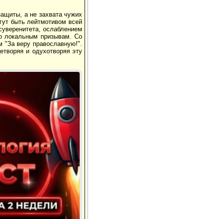
ащиты, а не захвата чужих
огут быть лейтмотивом всей
 суверенитета, ослаблением
то локальным призывам. Со
м "За веру православную!".
етворяя и одухотворяя эту