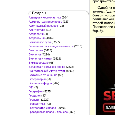
пространством
Одной из в
земель. "Да н
Разделы
боевой истори
Авиация и космонавтика
(304)
политической
Административное право
(123)
второй полови
Арбитражный процесс
(23)
Православие 
Архитектура
(113)
борьбу.
Астрология
(4)
Астрономия
(4814)
Банковское дело
(5227)
Безопасность жизнедеятельности
(2616)
Биографии
(3423)
Биология
(4214)
Биология и химия
(1518)
Биржевое дело
(68)
Ботаника и сельское хоз-во
(2836)
Бухгалтерский учет и аудит
(8269)
Валютные отношения
(50)
Ветеринария
(50)
Военная кафедра
(762)
ГДЗ
(2)
География
(5275)
Геодезия
(30)
Геология
(1222)
Геополитика
(43)
Государство и право
(20403)
Гражданское право и процесс
(465)