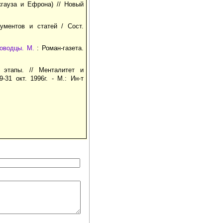
гауза и Ефрона) // Новый
ументов и статей / Сост.
оводцы. М.
: Роман-газета.
 этапы. // Менталитет и
31 окт. 1996г. - М.: Ин-т