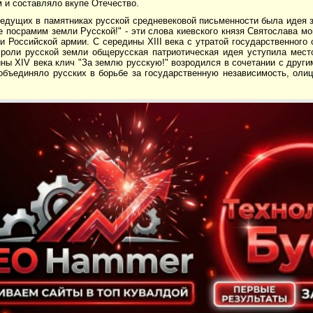
 и составляло вкупе Отечество.
едущих в памятниках русской средневековой письменности была идея з
е посрамим земли Русской!" - эти слова киевского князя Святослава м
и Российской армии. С середины XIII века с утратой государственного
 роли русской земли общерусская патриотическая идея уступила мес
ны XIV века клич "За землю русскую!" возродился в сочетании с други
объединяло русских в борьбе за государственную независимость, олиц