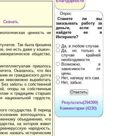
Благодарности
Опрос
Станете ли вы
Скачать
заказывать работу за
деньги, если не
найдете ее в
еологическая ценность не
Интернете?
стулатов. Так была брошена
Да, в любом случае.
е, оно есть даже у кошки».
Да, но только в
емократическое общество,
случае крайней
необходимости.
Возможно, в
интеллектуалам пришлось
зависимости от
итета. Оказалось, что без
цены.
ание их гражданского долга
Нет, напишу его сам.
сии невозможно выработать
Нет, забью.
 Без заботы о собственной
ей, опоры на собственные
делам и традициям старших
я национальной гордости,
Результаты(294399)
Комментарии (4230)
ого государства. В период
осознание воплощалось в
менному объединению, что
дарства, на котором живет
ревнерусскую народность.
ожно назвать историческим