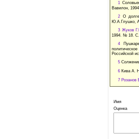
1
Соловьев
Вавилон, 1994
2
О долге 
Ю.А.Глушко, А
3 Жуков Г
1994. № 18. С
4
Пушкарев
политическое
Российской ис
5
Солженицы
6
Кива А. Н
7 Розанов 
Имя
Оценка