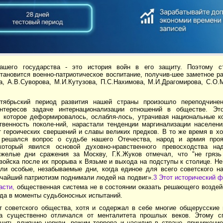
ашего государства - это история войн в его защиту. Поэтому ст
тановится военно-патриотическое воспитание, получив-шее заметное р
а, А.В.Суворова, М.И.Кутузова, П.С.Нахимова, М.И.Драгомирова, С.О.
тябрьский период развития нашей страны произошло переподчинен
интересов задаче интернационализации отношений в обществе. Эт
, которое деформировалось, ослабля-лось, утрачивая национальные к
твенность поколе-ний, нарастали тенденции маргинализации населен
т героических свершений и славы великих предков. В то же время в х
а решался вопрос о судьбе нашего Отечества, народ и армия про
который явился основой духовно-нравственного превосходства на
желые дни сражения за Москву, Г.К.Жуков отмечал, что "не гряз
войска после их прорыва к Вязьме и выхода на подступы к столице. Не
ли особые, незабываемые дни, когда единое для всего советского н
ичайший патриотизм поднимали людей на подвиг».
3 Этот исторический ф
асти,
общественная система не в состоянии оказать решающего возде
ода в моменты судьбоносных испытаний.
т советского общества, хотя и содержал в себе многие общерусские
а существенно отличался от менталитета прошлых веков. Этому с
ичить влияние церкви, режим террора и насилия в стране, принижени