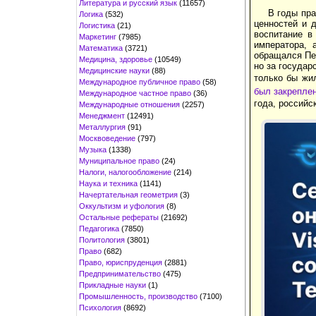
Литература и русский язык
(11657)
В годы пра
Логика
(532)
ценностей и 
Логистика
(21)
воспитание в
Маркетинг
(7985)
императора, 
Математика
(3721)
обращался Пет
Медицина, здоровье
(10549)
но за государс
Медицинские науки
(88)
только бы жил
Международное публичное право
(58)
был закреплен
Международное частное право
(36)
года, российс
Международные отношения
(2257)
Менеджмент
(12491)
Металлургия
(91)
Москвоведение
(797)
Музыка
(1338)
Муниципальное право
(24)
Налоги, налогообложение
(214)
Наука и техника
(1141)
Начертательная геометрия
(3)
Оккультизм и уфология
(8)
Остальные рефераты
(21692)
Педагогика
(7850)
Политология
(3801)
Право
(682)
Право, юриспруденция
(2881)
Предпринимательство
(475)
Прикладные науки
(1)
Промышленность, производство
(7100)
Психология
(8692)