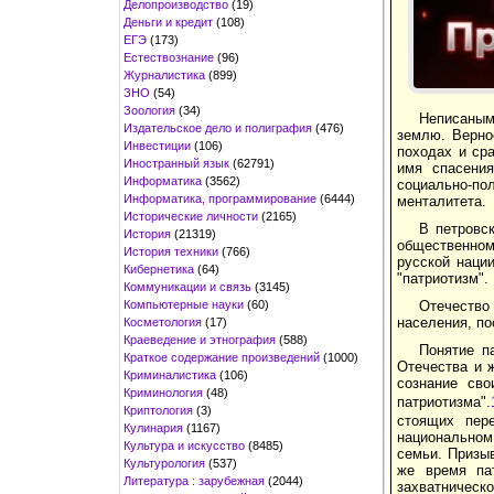
Делопроизводство
(19)
Деньги и кредит
(108)
ЕГЭ
(173)
Естествознание
(96)
Журналистика
(899)
ЗНО
(54)
Зоология
(34)
Неписаным
Издательское дело и полиграфия
(476)
землю. Верно
Инвестиции
(106)
походах и ср
Иностранный язык
(62791)
имя спасения
Информатика
(3562)
социально-по
Информатика, программирование
(6444)
менталитета.
Исторические личности
(2165)
В петровс
История
(21319)
общественном
История техники
(766)
русской наци
Кибернетика
(64)
"патриотизм".
Коммуникации и связь
(3145)
Компьютерные науки
(60)
Отечество
населения, по
Косметология
(17)
Краеведение и этнография
(588)
Понятие п
Краткое содержание произведений
(1000)
Отечества и 
Криминалистика
(106)
сознание сво
Криминология
(48)
патриотизма".
Криптология
(3)
стоящих пер
Кулинария
(1167)
национальном 
Культура и искусство
(8485)
семьи. Призыв
Культурология
(537)
же время па
Литература : зарубежная
(2044)
захватническо