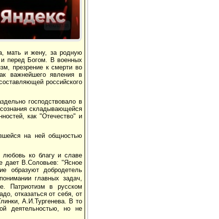
Реклама
а, мать и жену, за родную
 и перед Богом. В военных
зм, презрение к смерти во
как важнейшего явления в
 составляющей российского
аздельно господствовало в
мосознания складывающейся
ностей, как "Отечество" и
ившейся на ней общностью
ь любовь ко благу и славе
е дает В.Соловьев: "Ясное
ие образуют добродетель
понимании главных задач,
е. Патриотизм в русском
до, отказаться от себя, от
линки, А.И.Тургенева. В то
ой деятельностью, но не