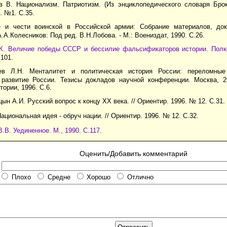
 В. Национализм. Патриотизм. (Из энциклопедического словаря Брок
. №1. С.35.
и чести воинской в Российской армии: Собрание материалов, док
.А.Колесников: Под ред. В.Н.Лобова. - М.: Воениздат, 1990. С.26.
.К. Величие победы СССР и бессилие фальсификаторов истории. Полк
.101.
 Л.Н. Менталитет и политическая история России: переломные
 развитие России. Тезисы докладов научной конференции. Москва, 29-
тории, 1996. С.6.
н А.И. Русский вопрос к концу XX века. // Ориентир. 1996. № 12. С.31.
ациональная идея - обруч нации. // Ориентир. 1996. № 12. С.32.
В.В. Уединенное. М., 1990. С.117.
Оценить/Добавить комментарий
Плохо
Средне
Хорошо
Отлично