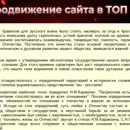
 правилом для русского воина было стоять насмерть за отца и брат
сть воинскому долгу скреплялась устной присягой, клятвой на оружии
ажениях воспитывались взаимовыручка, товарищество, смелость, герои
 Отечества. Постепенно эти качества стали основой патриотизма 
литическом и духовном развитии нашего общества, явившегося важной
кое время с утверждением абсолютизма государственное начало безр
 сознании. Для этого времени характерен был рост национального са
и, что нашло свое выражение в новом осмыслении таких духовных цен
 отождествлялось с определенной территорией и исторически слож
степенно вырабатывалось представление "мы - россияне".
атриотизм наиболее точно определил Н.М.Карамзин: "Патриотизм ест
желание способствовать им во всех отношениях". Похожее определени
их обязанностей по отношению к отечеству и верное их исполнен
1
Исходя из этих определений, суть любви к Отечеству состоит в 
ед обществом и государством, в неустанной борьбе за их решени
самосознании был связан с жертвенностью, с необходимостью, если на
 "положить жизнь за Отечество" звучал в стихах Н.М.Карамзина, С.Н.Г
триотизм чаще всего сопряжен в общественном сознании с военн
й.