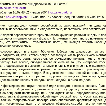
риотизм в системе общероссийских ценностей
ические личности
обавлен 16:07:48 02 января 2004
Похожие работы
2817
Комментариев: 21
Оценило: 7 человек Средний балл: 4.9 Оценка:
5
ние полтора десятилетия российской истории, пожалуй, ни одна ид
таким переосмыслениям, а следовательно, испытаниям, как патриотизм.
й чертой перестроечного времени стало крушение различных догм и по
дхвачена интеллектуалами фраза: «Патриотизм – это чувство примитивно
сь, что патриотизм - отжившая ценность, мешающая строить новое д
прежних стереотипов.
которое время и в канун 50-летия Победы над фашизмом тем же 
ь патриотизм, как неотъемлемую составную часть российского ментал
евозможно построить новое сильное государство, привить людям поним
 закону. Без ясного, определенного акцента на защиту интересов Рос
дь плодотворную и самостоятельную внешнюю и внутреннюю политику.
 экономике, национальном рынке, росте отечественных производител
жно улучшить жизнь людей. Без уважения к собственной истории, к 
возможно вырастить морально здоровую молодежь. Без возрождени
о достоинства невозможно вдохновить людей на высокие дела.
и формирование патриотической идеи совпадет с возникновением Русск
родового общества к древнерусскому государству этническое сам
и об общности происхождения и принадлежности к определенному пле
ледствии к формированию общей идеи русской земли, Руси, как госу
 только географическое пространство сплачивало формирующуюся д
ия, историческая память о прошлом, общность судьбы - все то, что м