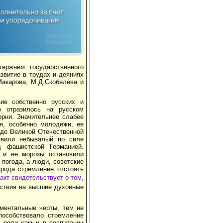
Реклама
ержнем государственного
азвитие в трудах и деяниях
Макарова, М.Д.Скобелева и
ие собственно русских и
о отразилось на русском
орни. Значительнее слабее
ия, особенно молодежи, ее
оде Великой Отечественной
явили небывалый по силе
д фашистской Германией.
ь и не морозы остановили
 погода, а люди, советские
арода стремление отстоять
акт свидетельствует о том,
йствия на высшие духовные
 ментальные черты, тем не
пособствовало стремление
е роли семьи в воспитании