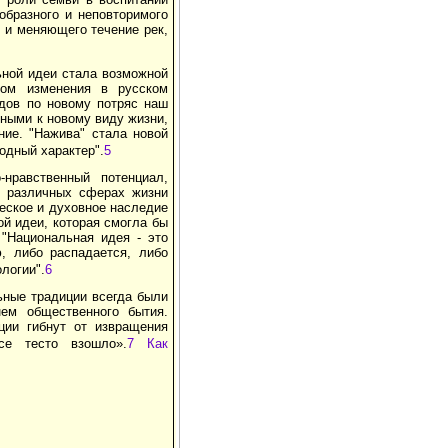
образного и неповторимого
 и меняющего течение рек,
ьной идеи стала возможной
зом изменения в русском
одов по новому потряс наш
нными к новому виду жизни,
ие. "Нажива" стала новой
одный характер".
5
нравственный потенциал,
в различных сферах жизни
ческое и духовное наследие
ой идеи, которая смогла бы
"Национальная идея - это
, либо распадается, либо
логии".
6
ьные традиции всегда были
нем общественного бытия.
ции гибнут от извращения
се тесто взошло».
7 Как