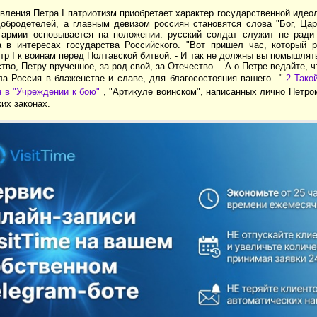
вления Петра I патриотизм приобретает характер государственной идео
добродетелей, а главным девизом россиян становятся слова "Бог, Цар
 армии основывается на положении: русский солдат служит не ради
а в интересах государства Российского. "Вот пришел час, который 
р I к воинам перед Полтавской битвой. - И так не должны вы помышлять
тво, Петру врученное, за род свой, за Отечество... А о Петре ведайте, ч
а Россия в блаженстве и славе, для благосостояния вашего...".
2 Тако
 в "Учреждении к бою"
, "Артикуле воинском", написанных лично Петром
ких законах.