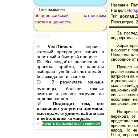
Название: Пат
Теги названий
Раздел:
Истор
общероссийский
патриотизм
Тип:
доклад
Д
система
ценность
Просмотров: 
За послед
Реклама
подвергалась 
Характерно
✨
VisitTime.ru
— сервис,
в оборот и по
который превращает запись в
Предполагало
понятный и быстрый процесс.
свободное от 
📅 Вы создаёте расписание и
правила приёма, а клиенты
Прошло не
выбирают удобный слот онлайн,
реанимироват
без ожидания и звонков.
патриотизма н
и уважения к
🕒 В результате меньше
сколько-нибу
путаницы, больше точных
национальной
визитов и ровная загрузка на
силы невозмо
неделю вперёд.
поколений не
💡
Подходит тем, кто
национальног
оказывает услуги по времени:
Историческ
мастерам, студиям, кабинетам
перехода от 
и небольшим командам.
представлени
✅
Начать пользоваться сервисом
привело впос
народ. Но не
Язык, верован