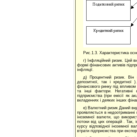
Рис.1.3. Характеристика осн
г) Інфляційний ризик. Цей в
формі фінансових активів підпр
інфляції.
д) Процентний ризик. Він 
депозитної, так і кредитної 
фінансового ринку під впливом 
та інші фактори. Негативні 
підприємства (при емісії як акц
вкладеннях і деяких інших фіна
е) Валютний ризик Даний вид
проявляється в недоотриманні 
іноземної валюти, що використ
потоки від цих операцій . Так,
курсу відповідної іноземної в
втрати підприємства при експорт