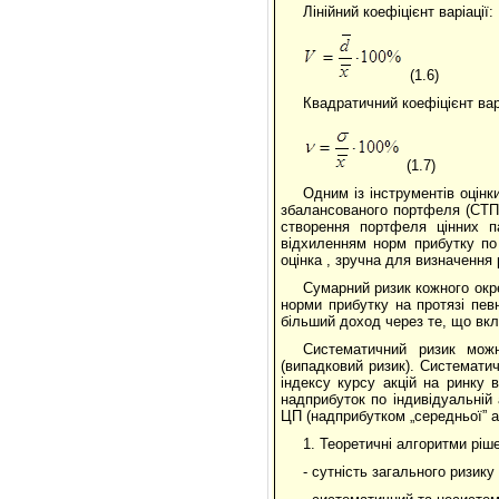
Лінійний коефіцієнт варіації:
(1.6)
Квадратичний коефіцієнт варі
(1.7)
Одним із інструментів оцінк
збалансованого портфеля (СТП)
створення портфеля цінних п
відхиленням норм прибутку по
оцінка , зручна для визначення
Сумарний ризик кожного окре
норми прибутку на протязі пев
більший доход через те, що вкл
Систематичний ризик можн
(випадковий ризик). Систематич
індексу курсу акцій на ринку 
надприбуток по індивідуальній 
ЦП (надприбутком „середньої” ак
1. Теоретичні алгоритми ріше
- сутність загального ризику 