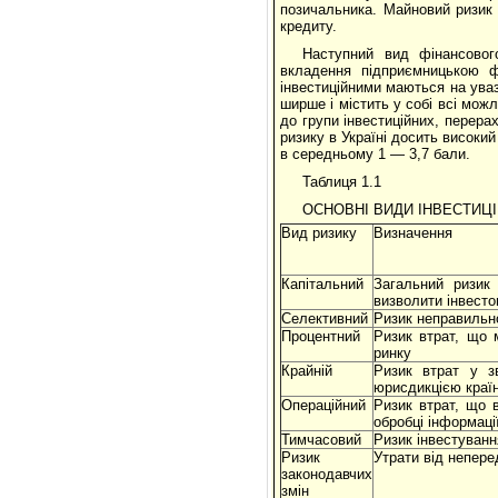
позичальника. Майновий ризик 
кредиту.
Наступний вид фінансовог
вкладення підприємницькою фі
інвестиційними маються на увазі
ширше і містить у собі всі мож
до групи інвестиційних, перерах
ризику в Україні досить високи
в середньому 1 — 3,7 бали.
Таблиця 1.1
ОСНОВНІ ВИДИ ІНВЕСТИЦІ
Вид ризику
Визначення
Капітальний
Загальний ризик 
визволити інвесто
Селективний
Ризик неправильно
Процентний
Ризик втрат, що 
ринку
Крайній
Ризик втрат у з
юрисдикцією краї
Операційний
Ризик втрат, що 
обробці інформації
Тимчасовий
Ризик інвестуванн
Ризик
Утрати від непер
законодавчих
змін