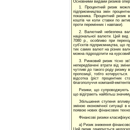
Основними видами ризиків опера
1. Процентний ризик можли
підприємництва змін процентн
показника. Процентний ризик 
коштів чи коли ставки по акти
проти перемінних і навпаки).
2. Валютний небезпека вал
національної валюти. Цей вид р
7080 р., особливо при перех
суб’єктів підприємництва, що п
тих самих валют на різних вал
можна підрозділити на курсовий 
3. Ринковий ризик тісно з
непередбачені втрати від зміни
чутливі до такого роду ризику 
пропозиції, тобто котирується
відсотка (ріст процентних ст
благополуччя компаній-емітенті
Ризики, що супроводжують д
що відіграють найбільш значиму
Збільшення ступеня впливу
зміною економічної ситуації в 
появою нових фінансових технол
Фінансові ризики класифікую
а) Ризик зниження фінансово
Цей ризик генерується недоско