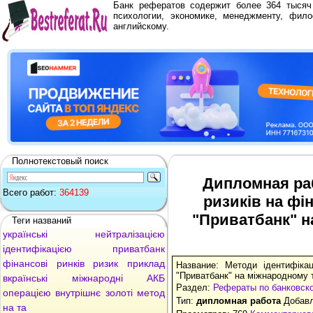
Банк рефератов содержит более 364 тыся
психологии, экономике, менеджменту, фило
английскому.
Полнотекстовый поиск
Дипломная раб
Всего работ:
364139
ризиків на фі
"Приватбанк" н
Теги названий
українські
нейтралізацією
ідентифікацією
приватбанк
фінансові
ринків
ризик
приклад
Название: Методи ідентифікац
"Приватбанк" на міжнародному т
вкраїнські
міжнародні
АКБ
Раздел:
Рефераты по банковск
операцією
внутрішнє
золоті
метод
Тип:
дипломная работа
Добавл
на
та