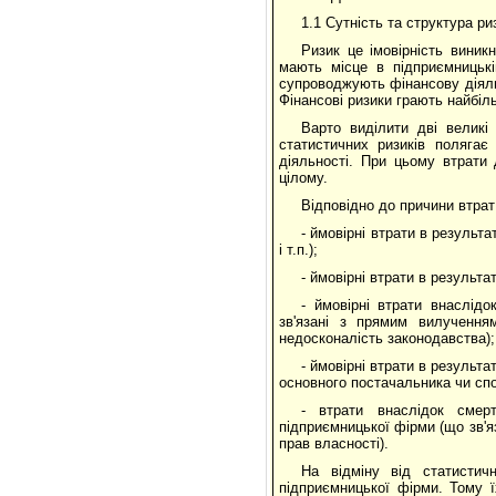
1.1 Сутність та структура ри
Ризик це імовірність виник
мають місце в підприємницькі
супроводжують фінансову діяльн
Фінансові ризики грають найбіл
Варто виділити дві великі г
статистичних ризиків полягає
діяльності. При цьому втрати
цілому.
Відповідно до причини втрат
- ймовірні втрати в результа
і т.п.);
- ймовірні втрати в результат
- ймовірні втрати внаслід
зв'язані з прямим вилучення
недосконалість законодавства);
- ймовірні втрати в результа
основного постачальника чи сп
- втрати внаслідок смер
підприємницької фірми (що зв'я
прав власності).
На відміну від статистич
підприємницької фірми. Тому 