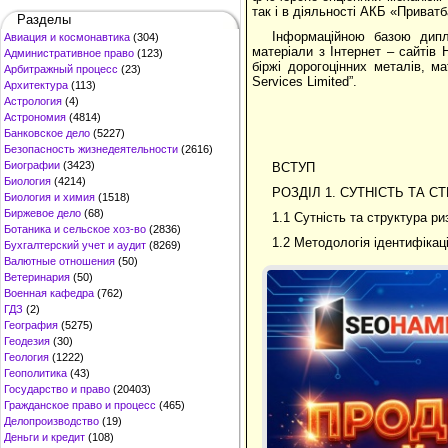
так і в діяльності АКБ «Приватб
Разделы
Інформаційною базою дипл
Авиация и космонавтика
(304)
матеріали з Інтернет – сайтів 
Административное право
(123)
біржі дорогоцінних металів, ма
Арбитражный процесс
(23)
Services Limited”.
Архитектура
(113)
Астрология
(4)
Астрономия
(4814)
Банковское дело
(5227)
Безопасность жизнедеятельности
(2616)
Биографии
(3423)
ВСТУП
Биология
(4214)
РОЗДІЛ 1. СУТНІСТЬ ТА 
Биология и химия
(1518)
Биржевое дело
(68)
1.1 Сутність та структура ри
Ботаника и сельское хоз-во
(2836)
1.2 Методологія ідентифікаці
Бухгалтерский учет и аудит
(8269)
Валютные отношения
(50)
Ветеринария
(50)
Военная кафедра
(762)
ГДЗ
(2)
География
(5275)
Геодезия
(30)
Геология
(1222)
Геополитика
(43)
Государство и право
(20403)
Гражданское право и процесс
(465)
Делопроизводство
(19)
Деньги и кредит
(108)