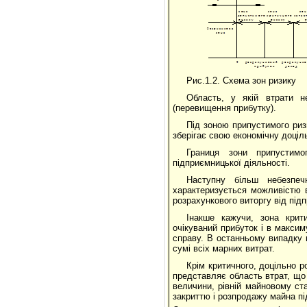
Рис.1.2. Схема зон ризику
Область, у якій втрати н
(перевищення прибутку).
Під зоною припустимого риз
зберігає свою економічну доціл
Границя зони припустимо
підприємницької діяльності.
Наступну більш небезпеч
характеризується можливістю 
розрахункового виторгу від під
Інакше кажучи, зона крит
очікуваний прибуток і в макси
справу. В останньому випадку н
сумі всіх марних витрат.
Крім критичного, доцільно р
представляє область втрат, що
величини, рівній майновому ст
закриттю і розпродажу майна п