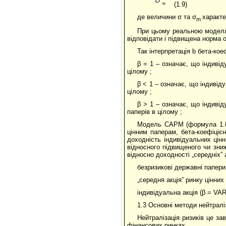
(1.9)
де величини σ та σ
характе
m
При цьому реальною моделл
відповідати і підвищена норма о
Так інтерпретація b бета-кое
β = 1 – означає, що індивід
цілому ;
β < 1 – означає, що індивіду
цілому ;
β > 1 – означає, що індивід
паперів в цілому ;
Модель САРМ (формула 1.8)
цінним паперам, бета-коефіціє
доходність індивідуальних цін
відносного підвищеного чи зниж
відносно доходності „середніх” а
безризикові державні папери 
„середня акція” ринку цінних 
індивідуальна акція (β = VAR
1.3 Основні методи нейтралі
Нейтралізація ризиків це з
фінансових ринках.