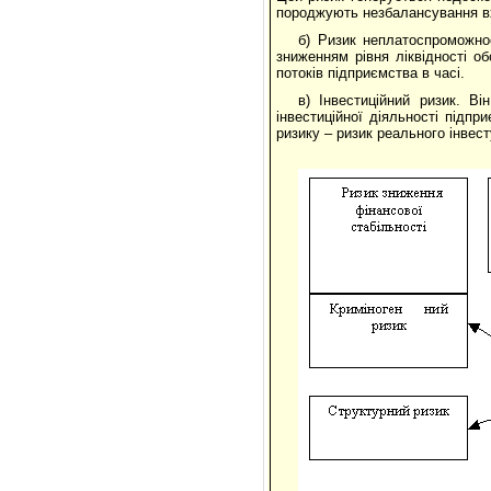
породжують незбалансування вхі
б) Ризик неплатоспроможнос
зниженням рівня ліквідності о
потоків підприємства в часі.
в) Інвестиційний ризик. В
інвестиційної діяльності підпри
ризику – ризик реального інвест