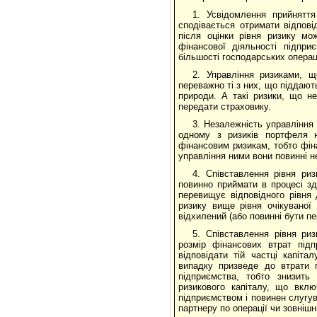
1. Усвідомлення прийнятт
сподівається отримати відпові
після оцінки рівня ризику мо
фінансової діяльності підпр
більшості господарських операц
2. Управління ризиками, 
переважно ті з них, що піддають
природи. А такі ризики, що н
передати страховику.
3. Незалежність управління
одному з ризиків портфеля н
фінансовим ризикам, тобто фіна
управління ними вони повинні н
4. Співставлення рівня ри
повинно приймати в процесі зд
перевищує відповідного рівня 
ризику вище рівня очікуваної
відхилений (або повинні бути пе
5. Співставлення рівня ри
розмір фінансових втрат під
відповідати тій частці капіта
випадку призведе до втрати п
підприємства, тобто знизить
ризикового капіталу, що вклю
підприємством і повинен слугув
партнеру по операції чи зовніш