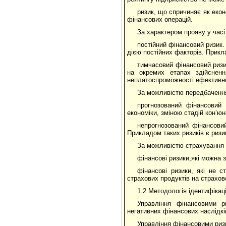
ризик, що спричиняє як еконо
фінансових операцій.
За характером прояву у часі
постійний фінансовий ризик.
дією постійних факторів. Прикл
тимчасовий фінансовий ризи
на окремих етапах здійсненн
неплатоспроможності ефективн
За можливістю передбачення 
прогнозований фінансовий 
економіки, зміною стадій кон’ю
непрогнозований фінансови
Прикладом таких ризиків є ризи
За можливістю страхування ф
фінансові ризики,які можна 
фінансові ризики, які не с
страхових продуктів на страхово
1.2 Методологія ідентифікаці
Управління фінансовими р
негативних фінансових наслідків
Управління фінансовими ризи