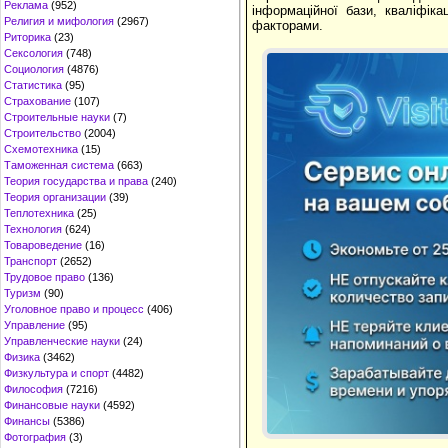
Реклама
(952)
інформаційної бази, кваліфік
Религия и мифология
(2967)
факторами.
Риторика
(23)
Сексология
(748)
Социология
(4876)
Статистика
(95)
Страхование
(107)
Строительные науки
(7)
Строительство
(2004)
Схемотехника
(15)
Таможенная система
(663)
Теория государства и права
(240)
Теория организации
(39)
Теплотехника
(25)
Технология
(624)
Товароведение
(16)
Транспорт
(2652)
Трудовое право
(136)
Туризм
(90)
Уголовное право и процесс
(406)
Управление
(95)
Управленческие науки
(24)
Физика
(3462)
Физкультура и спорт
(4482)
Философия
(7216)
Финансовые науки
(4592)
Финансы
(5386)
Фотография
(3)