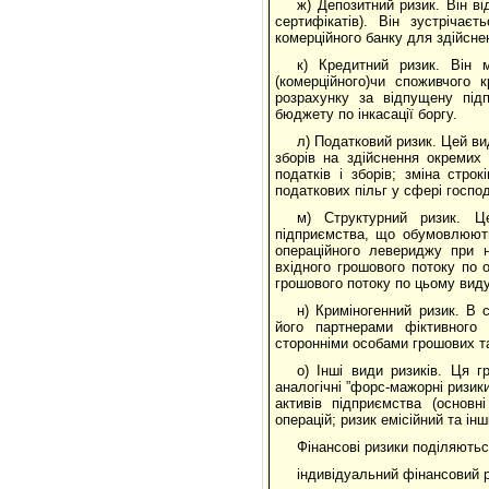
ж) Депозитний ризик. Він в
сертифікатів). Він зустріча
комерційного банку для здійсне
к) Кредитний ризик. Він 
(комерційного)чи споживчого
розрахунку за відпущену під
бюджету по інкасації боргу.
л) Податковий ризик. Цей ви
зборів на здійснення окремих 
податків і зборів; зміна стро
податкових пільг у сфері господ
м) Структурний ризик. Ц
підприємства, що обумовлюють 
операційного левериджу при н
вхідного грошового потоку по 
грошового потоку по цьому виду
н) Криміногенний ризик. В 
його партнерами фіктивного 
сторонніми особами грошових та
о) Інші види ризиків. Ця г
аналогічні ”форс-мажорні ризик
активів підприємства (основн
операцій; ризик емісійний та інш
Фінансові ризики поділяютьс
індивідуальний фінансовий 