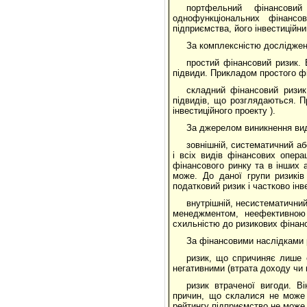
портфельний фінансови
однофункціональних фінансо
підприємства, його інвестиційн
За комплексністю дослідженн
простий фінансовий ризик. 
підвиди. Прикладом простого фі
складний фінансовий ризик
підвидів, що розглядаються. П
інвестиційного проекту ).
За джерелом виникнення вид
зовнішній, систематичний аб
і всіх видів фінансових операц
фінансового ринку та в інших а
може. До даної групи ризиків
податковий ризик і частково інв
внутрішній, несистематичний
менеджментом, неефективною с
схильністю до ризикових фінан
За фінансовими наслідками р
ризик, що спричиняє лише 
негативними (втрата доходу чи 
ризик втраченої вигоди. В
причин, що склалися не може 
рейтингу підприємство не може 