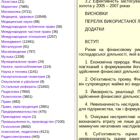
3.2 Ефективність застосуван
Логистика
(21)
золота у 2005 – 2007 роках
Маркетинг
(7985)
Математика
(3721)
ВИСНОВКИ
Медицина, здоровье
(10549)
ПЕРЕЛІК ВИКОРИСТАНОЇ Л
Медицинские науки
(88)
Международное публичное право
(58)
ДОДАТКИ
Международное частное право
(36)
Международные отношения
(2257)
ВСТУП
Менеджмент
(12491)
Металлургия
(91)
Ризик на фінансовому рин
Москвоведение
(797)
господарської діяльності, якій 
Музыка
(1338)
1. Економічна природа. Фін
Муниципальное право
(24)
пов‘язаний з формуванням йог
Налоги, налогообложение
(214)
здійснення фінансової діяльност
Наука и техника
(1141)
Начертательная геометрия
(3)
2. Об’єктивність прояву. Ф
Оккультизм и уфология
(8)
він супроводжує майже всі види
Остальные рефераты
(21692)
3. Ймовірність реалізації.
Педагогика
(7850)
здійснення фінансової діяльнос
Политология
(3801)
Право
(682)
4. Невизначеність наслідкі
Право, юриспруденция
(2881)
для підприємства, так і формув
Предпринимательство
(475)
5. Очікувані несприятливі 
Прикладные науки
(1)
визначають втрату не лише до
Промышленность, производство
(7100)
неминучих негативних наслідків 
Психология
(8692)
психология, педагогика
(4121)
6. Суб’єктивність оцінки
Радиоэлектроника
(443)
нерівнозначність оцінки дано