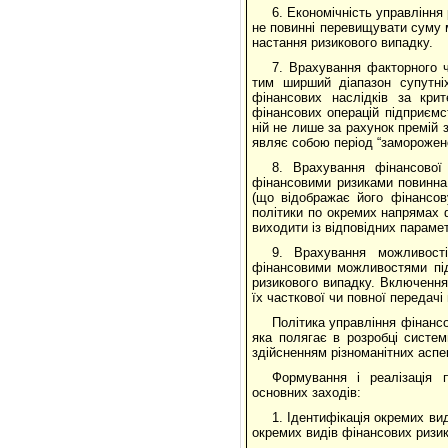
6. Економічність управління
не повинні перевищувати суму 
настання ризикового випадку.
7. Врахування факторного ч
тим ширший діапазон супутніх
фінансових наслідків за крит
фінансових операцій підприємс
ній не лише за рахунок премій з
являє собою період “замороженої
8. Врахування фінансової
фінансовими ризиками повинна 
(що відображає його фінансов
політики по окремих напрямах 
виходити із відповідних параме
9. Врахування можливості
фінансовими можливостями підп
ризикового випадку. Включення
їх часткової чи повної передачі
Політика управління фінансо
яка полягає в розробці систем
здійсненням різноманітних аспек
Формування і реалізація 
основних заходів:
1. Ідентифікація окремих ви
окремих видів фінансових ризи