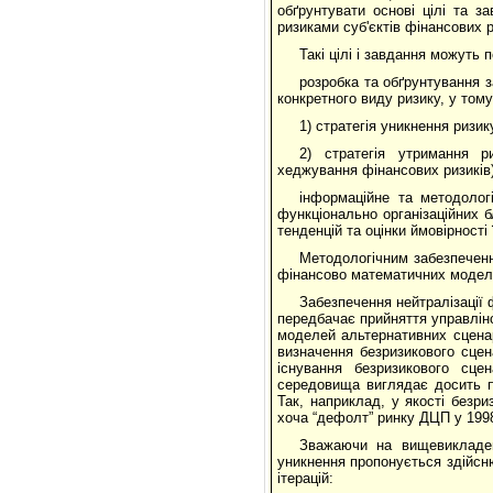
обґрунтувати основі цілі та з
ризиками суб'єктів фінансових 
Такі цілі і завдання можуть
розробка та обґрунтування за
конкретного виду ризику, у тому
1) стратегія уникнення ризик
2) стратегія утримання р
хеджування фінансових ризиків)
інформаційне та методолог
функціонально організаційних б
тенденцій та оцінки ймовірності
Методологічним забезпеченн
фінансово математичних моделе
Забезпечення нейтралізації ф
передбачає прийняття управлін
моделей альтернативних сценарі
визначення безризикового сцен
існування безризикового сце
середовища виглядає досить пр
Так, наприклад, у якості безри
хоча “дефолт” ринку ДЦП у 1998
Зважаючи на вищевикладене
уникнення пропонується здійсн
ітерацій: