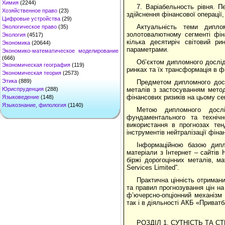
Химия
(2244)
7. Варіабельность рівня. П
Хозяйственное право
(23)
здійснення фінансової операції
Цифровые устройства
(29)
Актуальність теми дипло
Экологическое право
(35)
золотовалютному сегменті фін
Экология
(4517)
кілька десятиріч світовий ри
Экономика
(20644)
параметрами.
Экономико-математическое моделирование
(666)
Об’єктом дипломного дослід
Экономическая география
(119)
ринках та їх трансформація в ф
Экономическая теория
(2573)
Этика
(889)
Предметом дипломного досл
Юриспруденция
(288)
металів з застосуванням методі
фінансових ризиків на цьому се
Языковедение
(148)
Языкознание, филология
(1140)
Метою дипломного дослі
фундаментального та технічн
використання в прогнозах тен
інструментів нейтралізації фіна
Інформаційною базою дипл
матеріали з Інтернет – сайтів 
біржі дорогоцінних металів, ма
Services Limited”.
Практична цінність отриман
та правил прогнозування цін н
ф’ючерсно-опціонний механізм 
так і в діяльності АКБ «Приватб
РОЗДІЛ 1. СУТНІСТЬ ТА 