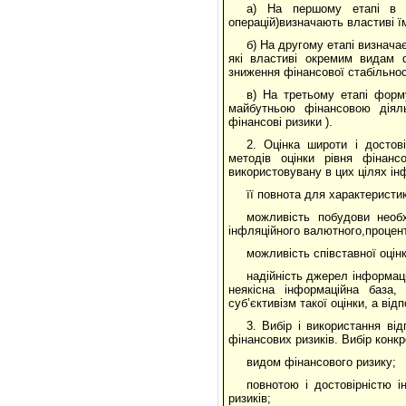
а) На першому етапі в р
операцій)визначають властиві ї
б) На другому етапі визнача
які властиві окремим видам ф
зниження фінансової стабільнос
в) На третьому етапі форм
майбутньою фінансовою діяль
фінансові ризики ).
2. Оцінка широти і достові
методів оцінки рівня фінанс
використовувану в цих цілях інф
її повнота для характеристик
можливість побудови необх
інфляційного валютного,процент
можливість співставної оцінк
надійність джерел інформаці
неякісна інформаційна база,
суб’єктивізм такої оцінки, а в
3. Вибір і використання ві
фінансових ризиків. Вибір конк
видом фінансового ризику;
повнотою і достовірністю і
ризиків;