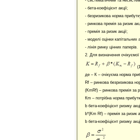
- систематичний та несистем
- бета-коефіцієнт акції;
- безризикова норма прибутк
- ринкова премія за ризик акц
- премія за ризик акції;
- моделі оцінки капітальних а
- лінія ринку цінних паперів.
2. Для визначення очікуємої
(1
де – К – очікуєма норма приб
Rf – ринкова безризикова но
(KmRf) – ринкова премія за р
Кm – потрібна норма прибутк
b бета-коефіцієнт ризику акці
b*(Km Rf) – премія за ризик а
b бета-коефіцієнт ризику ак