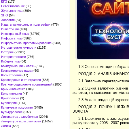
ЕГЭ
(173)
Естествознание
(96)
Журналистика
(899)
ЗНО
(54)
Зоология
(34)
Издательское дело и полиграфия
(476)
Инвестиции
(106)
Иностранный язык
(62791)
Информатика
(3562)
Информатика, программирование
(6444)
Исторические личности
(2165)
История
(21319)
История техники
(766)
Кибернетика
(64)
Коммуникации и связь
(3145)
1.3 Основні методи нейтралі
Компьютерные науки
(60)
РОЗДІЛ 2. АНАЛІЗ ФІНАН
Косметология
(17)
Краеведение и этнография
(588)
2.1 Загальна характеристика
Краткое содержание произведений
(1000)
2.2 Оцінка валютних ризиків
Криминалистика
(106)
золотом, як еквівалентом міжна
Криминология
(48)
Криптология
(3)
2.3 Аналіз тенденцій курсово
Кулинария
(1167)
РОЗДІЛ 3. ПОШУК ШЛЯХІ
Культура и искусство
(8485)
ЗОЛОТА
Культурология
(537)
Литература : зарубежная
(2044)
3.1 Ефективність застосуван
Литература и русский язык
(11657)
ринку золота у 2005 –2007 рока
Логика
(532)