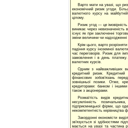
Варто мати на увазі, що ри
економічний ризик угоди. Біл
валютного курсу на майбутній
цілому.
Ризик угод — це імовірність
виникає через невизначеність в
існує як при заключенні торгов
зміни величини чи надходженні 
Крім цього, варто розрізнят
падіння курсу іноземної валют
час переговорів. Ризик для ім
замовлення і в день платежу.
валютних курсів.
Одним з найважливіших вид
кредитний ризик. Кредитний
фінансових зобов'язань пере
зовнішньої позики. Отже, кр
кредиторами: банком і іншими
також з акціонерами.
Розмаїтість видів кредит
несумлінність позичальник
підприємницької фірми, що оде
некомпетентність керівництва фі
Закордонні економісти виділ
зв'язується зі здібностями пі
мається на увазі та частина 