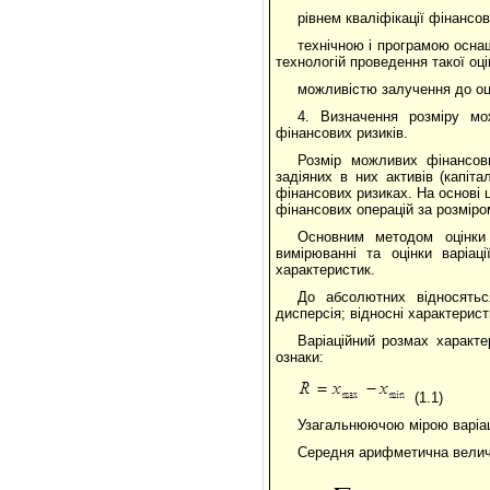
рівнем кваліфікації фінансо
технічною і програмою осна
технологій проведення такої оці
можливістю залучення до оці
4. Визначення розміру мо
фінансових ризиків.
Розмір можливих фінансови
задіяних в них активів (капіт
фінансових ризиках. На основі 
фінансових операцій за розміро
Основним методом оцінки
вимірюванні та оцінки варіац
характеристик.
До абсолютних відносятьс
дисперсія; відносні характерист
Варіаційний розмах характе
ознаки:
(1.1)
Узагальнюючою мірою варіаці
Середня арифметична величи