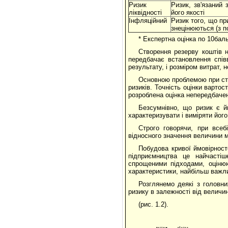
Ризик
Ризик, зв'язаний 
ліквідності
його якості
Інфляційний
Ризик того, що пр
знецінюються (з п
* Експертна оцінка по 10баль
Створення резерву коштів 
передбачає встановлення спів
результату, і розміром витрат, 
Основною проблемою при ство
ризиків. Точність оцінки варто
розроблена оцінка непередбачен
Безсумнівно, що ризик є йм
характеризувати і виміряти його
Строго говорячи, при всеб
відносного значення величини м
Побудова кривої ймовірност
підприємництва це найчасті
спрощеними підходами, оціню
характеристики, найбільш важли
Розглянемо деякі з головни
ризику в залежності від величи
(рис. 1.2).