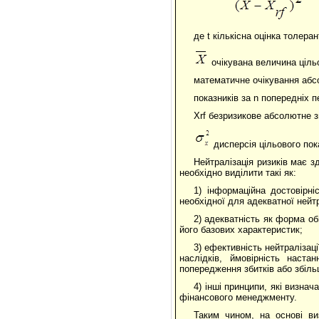
де t кількісна оцінка толеран
очікувана величина ціль
математичне очікування абс
показників за n попередніх пе
Xrf безризикове абсолютне з
дисперсія цільового пок
Нейтралізація ризиків має з
необхідно виділити такі як:
1) інформаційна достовірн
необхідної для адекватної нейтр
2) адекватність як форма об
його базових характеристик;
3) ефективність нейтралізац
наслідків, ймовірність наст
попередження збитків або збільш
4) інші принципи, які визн
фінансового менеджменту.
Таким чином, на основі ви