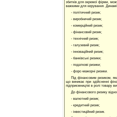
збитків для окремої фірми, мож
важкими для керування. Динамічн
- політичний ризик;
- виробничий ризик;
- комерційний ризик;
- фінансовий ризик;
- технічний ризик;
- галузевий ризик;
- інноваційний ризик;
- банківські ризики;
- податкові ризики;
- форс-мажорні ризики.
Під фінансовим ризиком, як
що виникає при здійсненні фін
підприємництві в ролі товару ви
До фінансового ризику відно
- валютний ризик;
- кредитний ризик;
- інвестиційний ризик.