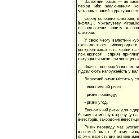
Валютний ризик — це імові
період між заключенням ко
установлюваний з урахуванням 
Серед основних факторів, щ
інфляції, міжгалузеву міграц
співвідношення попиту та проп
фактори.
У свою чергу валютний курс
еквівалентності міжнародно
конкурентоздатність країни на
при експорті і сприяє припли
ситуація виникає при завищеном
Значні непередбачені кол
підсилюють напруженість у вал
Валютний ризик містить у со
- економічний ризик;
- ризик переводу;
- ризик угод.
Економічний ризик для підпр
більшу чи меншу сторону (у нац
інвесторів, закордонні інвестиц
Ризик переводу має бухгалт
іноземній валюті. У тому випа
фірми, вартість цих активів зм