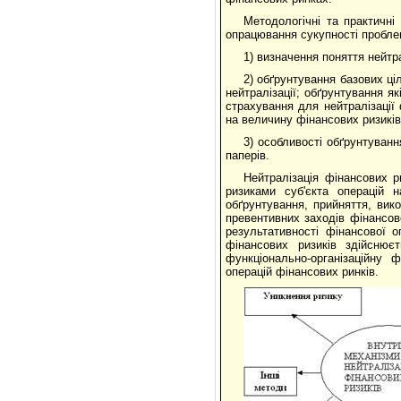
Методологічні та практичні
опрацювання сукупності проблем
1) визначення поняття нейтра
2) обґрунтування базових ці
нейтралізації; обґрунтування як
страхування для нейтралізації 
на величину фінансових ризиків
3) особливості обґрунтуванн
паперів.
Нейтралізація фінансових р
ризиками суб'єкта операцій 
обґрунтування, прийняття, вик
превентивних заходів фінансово
результативності фінансової о
фінансових ризиків здійснює
функціонально-організаційну 
операцій фінансових ринків.