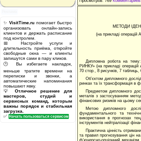
Просмотров: 769
Комментариев:
Реклама
✨
VisitTime.ru
помогает быстро
МЕТОДИ ІДЕН
организовать онлайн-запись
клиентов и держать расписание
(на прикладі операцій 
под контролем.
📅 Настройте услуги и
длительность приёма, откройте
свободные окна — и клиенты
запишутся сами в пару кликов.
Дипломна робота на тем
🕒 Вы избегаете накладок,
РИНКУ» (на прикладі операцій 
меньше тратите времени на
70 стор., 8 рисунків, 7 таблиць
переписки и звонки, а
Об’єктом дипломного дослід
автоматические напоминания
ринках та їх трансформація в ф
повышают явку.
💡
Отличное решение для
Предметом дипломного досл
мастеров, студий и
металів з застосуванням методі
фінансових ризиків на цьому се
сервисных команд, которым
важны порядок и стабильная
Метою дипломного дослі
загрузка.
фундаментального та технічн
✅
Начать пользоваться сервисом
використання в прогнозах тен
інструментів нейтралізації фіна
Практична цінність отриман
та правил прогнозування цін н
ф’ючерсно-опціонний механізм 