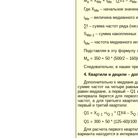
М
= Х
+ i
* (∑f/2 – S
е
Ме
Ме
Ме-
Где Х
– начальное значен
Ме
i
– величина медианного и
Ме
∑f – сумма частот ряда (чис
S
– сумма накопленных 
Ме-1
f
– частота медианного ин
Ме
Подставляя в эту формулу з
М
= 350 + 50 * (500/2 – 160)
е
Следовательно, в наших при
4.
Квартили и децили – до
Дополнительно к медиане дл
сумме частот на четыре равные
равен медиане, а первый – Q1 
интервала берется для первог
частот, а для третьего кварт
первый и третий квартили:
Q1 = X
+i
* (∑f/4 – S
Q
1
Q
1
Q
Q1 = 300 + 50 * (125–60)/100
Для расчета первого квартил
варианта находится в интервале