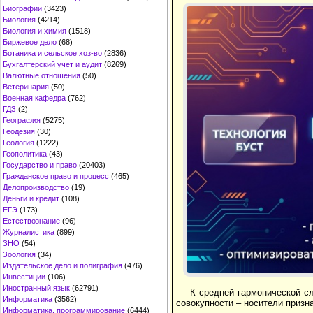
Биографии
(3423)
Биология
(4214)
Биология и химия
(1518)
Биржевое дело
(68)
Ботаника и сельское хоз-во
(2836)
Бухгалтерский учет и аудит
(8269)
Валютные отношения
(50)
Ветеринария
(50)
Военная кафедра
(762)
ГДЗ
(2)
География
(5275)
Геодезия
(30)
Геология
(1222)
Геополитика
(43)
Государство и право
(20403)
Гражданское право и процесс
(465)
Делопроизводство
(19)
Деньги и кредит
(108)
ЕГЭ
(173)
Естествознание
(96)
Журналистика
(899)
ЗНО
(54)
Зоология
(34)
Издательское дело и полиграфия
(476)
Инвестиции
(106)
Иностранный язык
(62791)
К средней гармонической сл
Информатика
(3562)
совокупности – носители призна
Информатика, программирование
(6444)