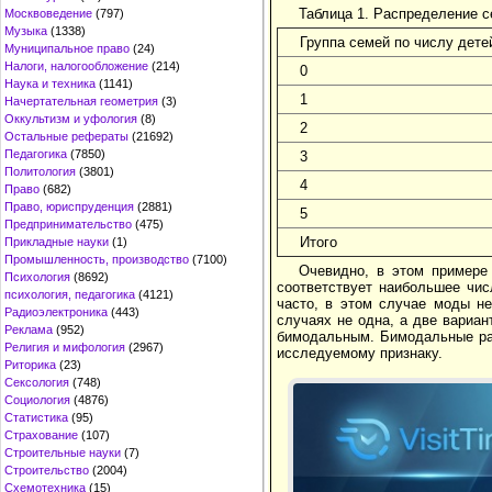
Таблица 1. Распределение с
Москвоведение
(797)
Музыка
(1338)
Группа семей по числу дете
Муниципальное право
(24)
Налоги, налогообложение
(214)
0
Наука и техника
(1141)
1
Начертательная геометрия
(3)
Оккультизм и уфология
(8)
2
Остальные рефераты
(21692)
Педагогика
(7850)
3
Политология
(3801)
4
Право
(682)
Право, юриспруденция
(2881)
5
Предпринимательство
(475)
Итого
Прикладные науки
(1)
Промышленность, производство
(7100)
Очевидно, в этом примере
Психология
(8692)
соответствует наибольшее чис
психология, педагогика
(4121)
часто, в этом случае моды не
Радиоэлектроника
(443)
случаях не одна, а две вариа
Реклама
(952)
бимодальным. Бимодальные рас
Религия и мифология
(2967)
исследуемому признаку.
Риторика
(23)
Сексология
(748)
Социология
(4876)
Статистика
(95)
Страхование
(107)
Строительные науки
(7)
Строительство
(2004)
Схемотехника
(15)