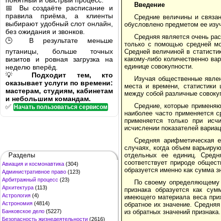
понятный и быстрый процесс.
Введение
📅 Вы создаёте расписание и
правила приёма, а клиенты
Средние величины и связан
выбирают удобный слот онлайн,
обусловлено предметом ее изуч
без ожидания и звонков.
Средняя является очень ра
🕒 В результате меньше
только с помощью средней мо
путаницы, больше точных
Средней величиной в статисти
визитов и ровная загрузка на
какому-либо количественно ва
единице совокупности.
неделю вперёд.
💡
Подходит тем, кто
Изучая общественные явлен
оказывает услуги по времени:
места и времени, статистики
мастерам, студиям, кабинетам
между собой различные совоку
и небольшим командам.
Средние, которые применяю
✅
Начать пользоваться сервисом
наиболее часто применяется с
применяется только при исч
исчислении показателей вариац
Средняя арифметическая е
случаях, когда объем варьирую
Разделы
отдельных ее единиц. Средн
соответствует природе общест
Авиация и космонавтика
(304)
образуется именно как сумма з
Административное право
(123)
Арбитражный процесс
(23)
По своему определяющему с
Архитектура
(113)
признака образуется как сум
Астрология
(4)
имеющего материала веса прих
Астрономия
(4814)
обратное их значение. Средняя
Банковское дело
(5227)
из обратных значений признака.
Безопасность жизнедеятельности
(2616)