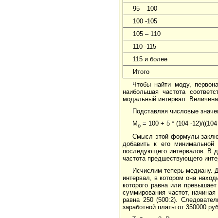
95 – 100
100 -105
105 – 110
110 -115
115 и более
Итого
Чтобы найти моду, первон
наибольшая частота соответс
модальный интервал. Величина
Подставляя числовые значен
М
= 100 + 5 * (104 -12)/((104
о
Смысл этой формулы заключ
добавить к его минимальной 
последующего интервалов. В да
частота предшествующего инте
Исчислим теперь медиану. 
интервал, в котором она наход
которого равна или превышает
суммирования частот, начиная
равна 250 (500:2). Следовате
заработной платы от 350000 руб