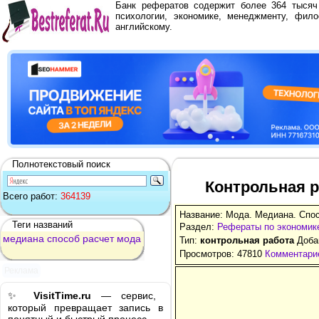
Банк рефератов содержит более 364 тыся
психологии, экономике, менеджменту, фило
английскому.
Полнотекстовый поиск
Контрольная р
Всего работ:
364139
Название: Мода. Медиана. Спо
Теги названий
Раздел:
Рефераты по экономик
медиана
способ
расчет
мода
Тип:
контрольная работа
Добав
Просмотров: 47810
Комментарие
Реклама
✨
VisitTime.ru
— сервис,
который превращает запись в