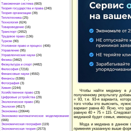
Таможенная система
(663)
Теория государства и права
(240)
Теория организации
(39)
Теплотехника
(25)
Технология
(624)
Товароведение
(16)
Транспорт
(2652)
Трудовое право
(136)
Туризм
(90)
Уголовное право и процесс
(406)
Управление
(95)
Управленческие науки
(24)
Физика
(3462)
Физкультура и спорт
(4482)
Философия
(7216)
Финансовые науки
(4592)
Финансы
(5386)
Фотография
(3)
Химия
(2244)
Чтобы найти медиану в д
Хозяйственное право
(23)
полученному результату добави
Цифровые устройства
(29)
= 93, т.е. 93-я варианта, кот
Экологическое право
(35)
того чтобы это выяснить, нужн
Экология
(4517)
вариант равна 40. Ясно, что зд
Экономика
(20644)
равную 40 + 75 = 115. Следова
Экономико-математическое моделирование
медианой будет семья, имеюща
(666)
Мода и медиана в данном п
Экономическая география
(119)
применяя указанную выше форм
Экономическая теория
(2573)