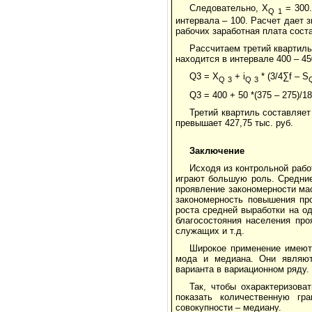
Следовательно, X
= 300.
Q
1
интервала – 100. Расчет дает з
рабочих заработная плата соста
Рассчитаем третий квартиль.
находится в интервале 400 – 4
Q3 = X
+ i
* (3/4∑f – S
Q
3
Q
3
Q3 = 400 + 50 *(375 – 275)/1
Третий квартиль составляет
превышает 427,75 тыс. руб.
Заключение
Исходя из контрольной рабо
играют большую роль. Средние
проявление закономерности мас
закономерность повышения про
роста средней выработки на о
благосостояния населения про
служащих и т.д.
Широкое применение имеют 
мода и медиана. Они являютс
варианта в вариационном ряду.
Так, чтобы охарактеризова
показать количественную гр
совокупности – медиану.