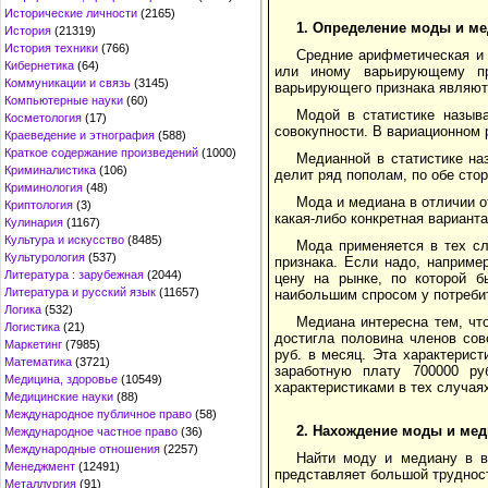
Исторические личности
(2165)
1.
Определение моды и ме
История
(21319)
История техники
(766)
Средние арифметическая и
Кибернетика
(64)
или иному варьирующему при
Коммуникации и связь
(3145)
варьирующего признака являют
Компьютерные науки
(60)
Модой в статистике называ
Косметология
(17)
совокупности. В вариационном 
Краеведение и этнография
(588)
Краткое содержание произведений
(1000)
Медианной в статистике на
Криминалистика
(106)
делит ряд пополам, по обе стор
Криминология
(48)
Мода и медиана в отличии о
Криптология
(3)
какая-либо конкретная варианта
Кулинария
(1167)
Культура и искусство
(8485)
Мода применяется в тех сл
Культурология
(537)
признака. Если надо, наприме
Литература : зарубежная
(2044)
цену на рынке, по которой б
Литература и русский язык
(11657)
наибольшим спросом у потребите
Логика
(532)
Медиана интересна тем, чт
Логистика
(21)
достигла половина членов сов
Маркетинг
(7985)
руб. в месяц. Эта характерис
Математика
(3721)
заработную плату 700000 р
Медицина, здоровье
(10549)
характеристиками в тех случая
Медицинские науки
(88)
Международное публичное право
(58)
2.
Нахождение моды и мед
Международное частное право
(36)
Международные отношения
(2257)
Найти моду и медиану в в
Менеджмент
(12491)
представляет большой трудност
Металлургия
(91)