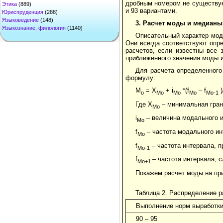
дробным номером не существуе
Этика
(889)
и 93 вариантами.
Юриспруденция
(288)
Языковедение
(148)
3.
Расчет моды и медианы
Языкознание, филология
(1140)
Описательный характер мод
Они всегда соответствуют опр
расчетов, если известны все 
приближенного значения моды и
Для расчета определенного
формулу:
М
= Х
+ i
*(f
– f
)
о
Мо
Мо
Мо
Мо-1
Где Х
– минимальная гран
Мо
i
– величина модального и
Мо
f
– частота модального ин
Мо
f
– частота интервала, 
Мо-1
f
– частота интервала,
Мо+1
Покажем расчет моды на при
Таблица 2. Распределение 
Выполнение норм выработки
90 – 95