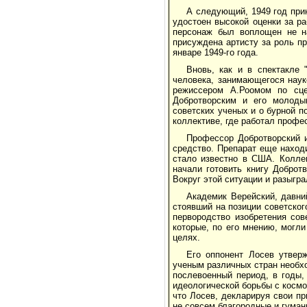
А следующий, 1949 год при
удостоен высокой оценки за р
персонаж был воплощен не на
присуждена артисту за роль п
январе 1949-го года.
Вновь, как и в спектакле
человека, занимающегося наук
режиссером А.Роомом по сце
Добротворским и его молоды
советских ученых и о бурной п
коллективе, где работал профе
Профессор Добротворский 
средство. Препарат еще наход
стало известно в США. Колле
начали готовить книгу Доброт
Вокруг этой ситуации и разыгр
Академик Верейский, давни
стоявший на позиции советског
первородство изобретения сов
которые, по его мнению, могл
целях.
Его оппонент Лосев утверж
ученым различных стран необх
послевоенный период, в годы,
идеологической борьбы с космо
что Лосев, декларируя свои п
не совсем благородные и гуман