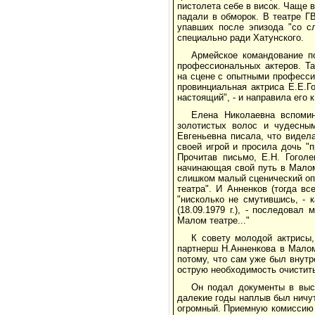
пистолета себе в висок. Чаще 
падали в обморок. В театре Г
упавших после эпизода "со с
специально ради Хатунского.
Армейское командование п
профессиональных актеров. Та
на сцене с опытными професси
провинциальная актриса Е.Е.Г
настоящий", - и направила его 
Елена Николаевна вспоми
золотистых волос и чудесным
Евгеньевна писала, что видел
своей игрой и просила дочь "
Прочитав письмо, Е.Н. Гоголе
начинающая свой путь в Малом
слишком малый сценический опы
театра". И Анненков (тогда вс
"нисколько не смутившись, - 
(18.09.1979 г.), - последова
Малом театре..."
К совету молодой актрисы
партнерш Н.Анненкова в Малом
потому, что сам уже был внутр
острую необходимость очистить
Он подал документы в выс
далекие годы наплыв был ничут
огромный. Приемную комиссию 