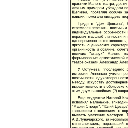
практики Малого театра, дости
личным примером убеждали вс
Щепкина, проявляя особую за
навыки, помогали овладеть тво
Придя в "Дом Щепкина", Н
стремился перенять, постичь и
индивидуальные особенности 
поразил масштаб личности и 
одновременно естественность,
яркость сценических характер
органичность и обаяние, соче
великих "старух" Малого т
формирование артистической 
театре оказали Александр Але
У Остужева, "последнего р
историки, Анненков учился роман
поэтичности, одухотворенности
методу, искусству достоверног
выразительности в обрисовке 
этим двум важнейшим (?) напра
Еще студентом Николай Кок
исполнял маленькие, эпизодиче
"Мария Стюарт", "Юлий Цезарь"
творческим отношением к пор
вызвать уважение мастеров. 
А.В.Луначарского, за нескольк
мини-спектакль, поразивший е
энтузиазмом и отдачей, как не