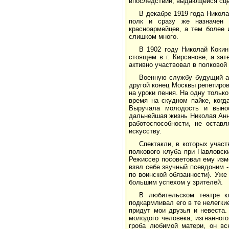
впоследствии, выдающейся сце
В декабре 1919 года Никол
полк и сразу же назначен з
красноармейцев, а тем более 
слишком много.
В 1902 году Николай Кокин
стоящем в г. Кирсанове, а зат
активно участвовал в полковой
Военную службу будущий ар
другой конец Москвы репетиров
на уроки пения. На одну тольк
время на скудном пайке, когд
Выручала молодость и вынос
дальнейшая жизнь Николая Анн
работоспособности, не остав
искусству.
Спектакли, в которых учас
полкового клуба при Павловск
Режиссер посоветовал ему изм
взял себе звучный псевдоним -
по воинской обязанности). Уже
большим успехом у зрителей.
В любительском театре к
подкармливал его в те нелегкие
придут мои друзья и невеста.
молодого человека, изгнанног
гроба любимой матери, он вс