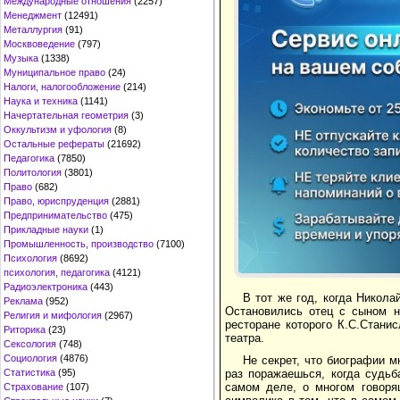
Международные отношения
(2257)
Менеджмент
(12491)
Металлургия
(91)
Москвоведение
(797)
Музыка
(1338)
Муниципальное право
(24)
Налоги, налогообложение
(214)
Наука и техника
(1141)
Начертательная геометрия
(3)
Оккультизм и уфология
(8)
Остальные рефераты
(21692)
Педагогика
(7850)
Политология
(3801)
Право
(682)
Право, юриспруденция
(2881)
Предпринимательство
(475)
Прикладные науки
(1)
Промышленность, производство
(7100)
Психология
(8692)
психология, педагогика
(4121)
Радиоэлектроника
(443)
В тот же год, когда Никол
Реклама
(952)
Остановились отец с сыном н
Религия и мифология
(2967)
ресторане которого К.С.Стани
Риторика
(23)
театра.
Сексология
(748)
Социология
(4876)
Не секрет, что биографии 
Статистика
(95)
раз поражаешься, когда судьб
самом деле, о многом говоря
Страхование
(107)