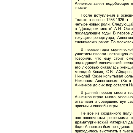
Анненков занял подобающее е
книжке.
После вступления в основн
Только в сезоне 1256-1926 гг. 
четыре новых роли. Следующий
в "Доходном месте" А.Н. Остр
последующие годы. В первое д
текущего репертуара, Анненко
сценических работ. По московск
В первые годы сценическо
участием писали настоящую фа
говорили, что ему стоит см
подходящий сценический псевдо
его любовью оказалась женщин
молодой Кокин, С.В. Айдаров,
Николай Кокин испытывал боль
Николаем Анненковым. (Хотя
Анненков до сих пор остался 
В ранний период своего т
Анненков играл много, упоенн
оттачивая и совершенствуя св
приемы и способы игры.
Не все из созданного пол
постановочными решениями р
драматургический материал да
беде Анненков был не одинок.
приходилось выступать в пьеса