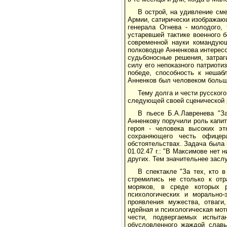
В острой, на удивление см
Армии, сатирически изображаю
генерала Огнева - молодого,
устаревшей тактике военного 
современной науки командующ
полководце Анненкова интересо
судьбоносные решения, затра
силу его непоказного патриоти
победе, способность к нешаб
Анненков был человеком большо
Тему долга и чести русского
следующей своей сценической 
В пьесе Б.А.Лавренева "За
Анненкову поручили роль капит
героя - человека высоких эт
сохраняющего честь офице
обстоятельствах. Задача была 
01.02.47 г.: "В Максимове нет 
других. Тем значительнее засл
В спектакле "За тех, кто 
стремились не столько к от
моряков, в среде которых 
психологических и морально-
проявления мужества, отваги
идейная и психологическая мот
чести, подвергаемых испыт
обусловленного жаждой славы,