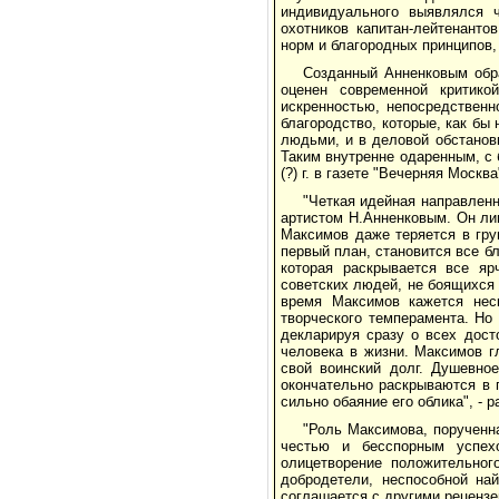
индивидуального выявлялся ч
охотников капитан-лейтенанто
норм и благородных принципов
Созданный Анненковым обра
оценен современной критикой
искренностью, непосредственн
благородство, которые, как бы 
людьми, и в деловой обстанов
Таким внутренне одаренным, с 
(?) г. в газете "Вечерняя Москв
"Четкая идейная направлен
артистом Н.Анненковым. Он ли
Максимов даже теряется в гру
первый план, становится все б
которая раскрывается все я
советских людей, не боящихся 
время Максимов кажется нес
творческого темперамента. Но
декларируя сразу о всех дост
человека в жизни. Максимов г
свой воинский долг. Душевно
окончательно раскрываются в 
сильно обаяние его облика", - р
"Роль Максимова, порученна
честью и бесспорным успехо
олицетворение положительног
добродетели, неспособной най
соглашается с другими рецензен