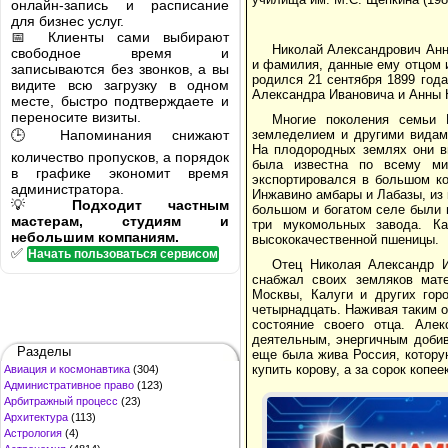
онлайн-запись и расписание
для бизнес услуг.
📅 Клиенты сами выбирают
Николай Александрович Анне
свободное время и
и фамилия, данные ему отцом и
записываются без звонков, а вы
родился 21 сентября 1899 год
видите всю загрузку в одном
Александра Ивановича и Анны 
месте, быстро подтверждаете и
переносите визиты.
Многие поколения семьи 
🕒 Напоминания снижают
земледелием и другими видам
На плодородных землях они в
количество пропусков, а порядок
была известна по всему мир
в графике экономит время
экспортировался в большом ко
администратора.
Инжавино амбары и Лабазы, из 
💡
Подходит частным
большом и богатом селе были 
мастерам, студиям и
три мукомольных завода. К
небольшим компаниям.
высококачественной пшеницы.
✅
Начать пользоваться сервисом
Отец Николая Александр И
снабжал своих земляков мате
Москвы, Калуги и других гор
четырнадцать. Наживая таким об
состояние своего отца. Але
деятельным, энергичным добив
Разделы
еще была жива Россия, котору
купить корову, а за сорок копее
Авиация и космонавтика
(304)
Административное право
(123)
Арбитражный процесс
(23)
Архитектура
(113)
Астрология
(4)