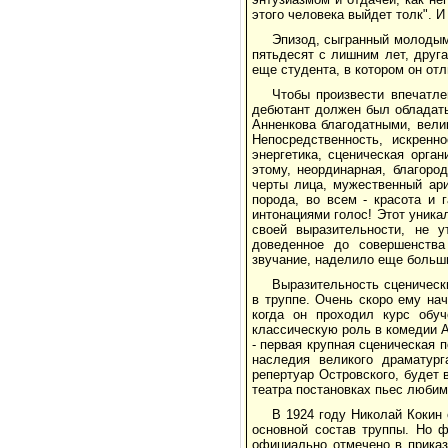
этого человека выйдет толк". И
Эпизод, сыгранный молодым 
пятьдесят с лишним лет, друга
еще студента, в котором он от
Чтобы произвести впечатле
дебютант должен был обладат
Анненкова благодатными, вели
Непосредственность, искренн
энергетика, сценическая орга
этому, неординарная, благоро
черты лица, мужественный ари
порода, во всем - красота и 
интонациями голос! Этот уника
своей выразительности, не у
доведенное до совершенства
звучание, наделило еще больш
Выразительность сценическ
в труппе. Очень скоро ему на
когда он проходил курс обу
классическую роль в комедии А.
- первая крупная сценическая 
наследия великого драматург
репертуар Островского, будет
театра постановках пьес любим
В 1924 году Николай Кокин
основной состав труппы. Но ф
официально отмечено в приказ