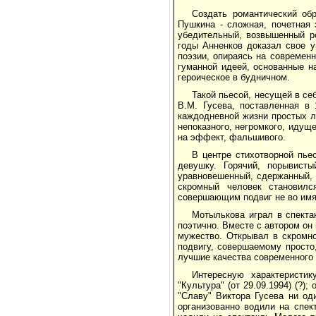
Создать романтический об
Пушкина - сложная, почетная 
убедительный, возвышенный ро
годы Анненков доказал свое у
поэзии, опираясь на современ
гуманной идеей, основанные 
героическое в будничном.
Такой пьесой, несущей в с
В.М. Гусева, поставленная в
каждодневной жизни простых л
непоказного, негромкого, идущ
на эффект, фальшивого.
В центре стихотворной пье
девушку. Горячий, порывист
уравновешенный, сдержанный,
скромный человек становилс
совершающим подвиг не во имя
Мотылькова играл в спекта
поэтично. Вместе с автором он
мужество. Открывал в скромн
подвигу, совершаемому просто
лучшие качества современного 
Интересную характеристи
"Культура" (от 29.09.1994) (?)
"Славу" Виктора Гусева ни од
организованно водили на спек