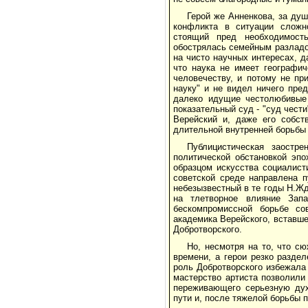
Герой же Анненкова, за ду
конфликта в ситуации сложно
стоящий пред необходимост
обострялась семейным разладо
на чисто научных интересах, д
что наука не имеет географи
человечеству, и потому не п
науку" и не видел ничего пре
далеко идущие честолюбивые 
показательный суд - "суд чести
Верейский и, даже его собст
длительной внутренней борьбы 
Публицистическая заостр
политической обстановкой эп
образцом искусства социалист
советской среде направлена п
небезызвестный в те годы Н.Ж
на тлетворное влияние Зап
бескомпромиссной борьбе сов
академика Верейского, вставше
Добротворского.
Но, несмотря на то, что с
времени, а герои резко разде
роль Добротворского избежала
мастерство артиста позволили
переживающего серьезную дух
пути и, после тяжелой борьбы 