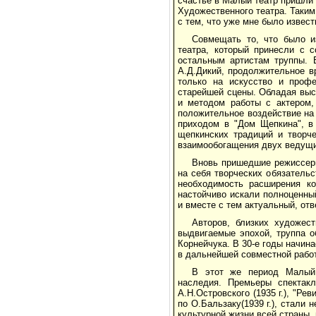
счастье в Малый театр пришли 
Художественного театра. Таким
с тем, что уже мне было извест
Совмещать то, что было и
театра, который принесли с 
остальным артистам труппы. В
А.Д.Дикий, продолжительное в
только на искусство и профе
старейшей сцены. Обладая выс
и методом работы с актером,
положительное воздействие на
приходом в "Дом Щепкина", в
щепкинских традиций и творче
взаимообогащения двух ведущи
Вновь пришедшие режиссеры
на себя творческих обязательс
необходимость расширения ко
настойчиво искали полноценны
и вместе с тем актуальный, от
Авторов, близких художес
выдвигаемые эпохой, труппа о
Корнейчука. В 30-е годы начин
в дальнейшей совместной рабо
В этот же период Малый 
наследия. Премьеры спектакл
А.Н.Островского (1935 г.), "Реви
по О.Бальзаку(1939 г.), стали
культурной жизни всей страны, 