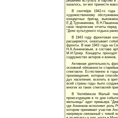
решению вступать в партию в 1
казалось, он мог принести мак
В сентябре 1942-го года
художественному обслуживан
концертных бригад, выезжаю
Е.Д.Турчанинова, В.Н.Пашенна
свои творческие отчеты перед
"Днях культурного отдыха ране
В 1943 году фронтовая кон
расширяется, охватывает собо
фронты. В мае 1943 года на С
Н.А.Анненковым, в составе ар
М.И.Гроер. Концерты проходя
содружество актеров и воинов,
Активная деятельность фро
основной обязанности старейш
спектакли. Естественно в год
произведения, которые способ
дух населения, вселить в зри
всей страны годы было создани
многих из таких спектаклей при
В Челябинске Малый теат
происходящим в те дни событи
мельницы" идет премьера "Дев
где Анненков исполняет роль Р
котором принимает участие Анн
напрямую связанный с темой во
в те месяцы и дни, когда в Мал