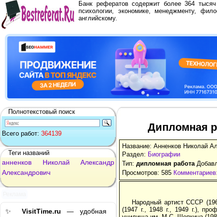
Банк рефератов содержит более 364 тыся
психологии, экономике, менеджменту, фило
английскому.
Полнотекстовый поиск
Дипломная р
Всего работ:
364139
Название: Анненков Николай А
Теги названий
Раздел:
Биографии
анненков
Николай
Александр
Тип:
дипломная работа
Добавл
Александрович
Просмотров: 585
Комментариев:
Реклама
Народный артист СССР (1960
(1947 г., 1948 г., 1949 г.), п
✨
VisitTime.ru
— удобная
училища им. М.С. Щепкина (1988