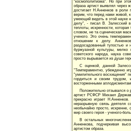
"космополитизма". Но при это
образа артист выявлял через ж
достигает Н.Анненков в роли 
верим, что перед нами живой, 
умеющий видеть в этой науке н
делу", - писал В. Залесский в
теплоты, искренности, которая 
словом, не та сценическая мас
ученого. Это очень темпераме
отношении к делу. Анненко
раздосадованный тупостью и н
буржуазной культуры, мелко
советского народа, наука сов
просто вырывается из души гер
С оценкой, данной Залесск
"Темпераментно, убежденно иг
"умилительного восхищения" пе
гордиться и своим трудом, 
восторженными аплодисментами
Положительно отзывался о р
артист РСФСР Михаил Державин
прекрасно играет Н.Анненков
неразрывную связь деятеля со
необычайно просто, искренне, 
мир своего героя - ученого-бол
В остальных многочисленн
Анненкова, подчеркивая высо
артистом образа.