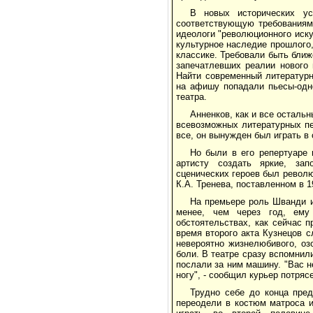
В новых исторических у
соответствующую требованиям 
идеологи "революционного иску
культурное наследие прошлого,
классике. Требовали быть ближ
запечатлевших реалии нового
Найти современный литературн
на афишу попадали пьесы-одно
театра.
Анненков, как и все осталь
всевозможных литературных пе
все, он вынужден был играть в
Но были в его репертуаре
артисту создать яркие, за
сценических героев был револ
К.А. Тренева, поставленном в 1
На премьере роль Шванди и
менее, чем через год, ему
обстоятельствах, как сейчас п
время второго акта Кузнецов с
невероятно жизнелюбивого, озо
боли. В театре сразу вспомнил
послали за ним машину. "Вас 
ногу", - сообщил курьер потряс
Трудно себе до конца пред
переодели в костюм матроса и