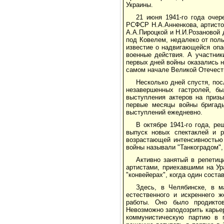
Украины.
21 июня 1941-го года очер
РСФСР Н.А.Анненкова, артисто
А.А.Пироцкой и Н.И.Розановой 
под Ковелем, недалеко от пол
известие о надвигающейся опа
военные действия. А участник
первых дней войны оказались н
самом начале Великой Отечест
Несколько дней спустя, по
незавершенных гастролей, б
выступления актеров на призы
первые месяцы войны бригады
выступлений ежедневно.
В октябре 1941-го года, р
выпуск новых спектаклей и р
возрастающей интенсивностью
войны называли "Танкоградом",
Активно занятый в репетиц
артистами, приехавшими на Ура
"конвейерах", когда один сост
Здесь, в Челябинске, в м
естественного и искреннего 
работы. Оно было продикто
Невозможно заподозрить карьер
коммунистическую партию в г