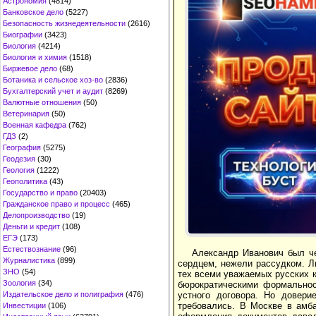
Астрономия
(4814)
Банковское дело
(5227)
Безопасность жизнедеятельности
(2616)
Биографии
(3423)
Биология
(4214)
Биология и химия
(1518)
Биржевое дело
(68)
Ботаника и сельское хоз-во
(2836)
Бухгалтерский учет и аудит
(8269)
Валютные отношения
(50)
Ветеринария
(50)
Военная кафедра
(762)
ГДЗ
(2)
География
(5275)
Геодезия
(30)
Геология
(1222)
Геополитика
(43)
Государство и право
(20403)
Гражданское право и процесс
(465)
Делопроизводство
(19)
Деньги и кредит
(108)
ЕГЭ
(173)
Естествознание
(96)
Александр Иванович был ч
Журналистика
(899)
сердцем, нежели рассудком. Л
ЗНО
(54)
тех всеми уважаемых русских к
Зоология
(34)
бюрократическими формальнос
устного договора. Но довери
Издательское дело и полиграфия
(476)
требовались. В Москве в амба
Инвестиции
(106)