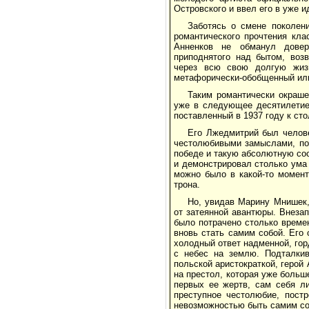
Островского и ввел его в уже 
Заботясь о смене поколен
романтического прочтения кла
Анненков не обманул довер
приподнятого над бытом, возв
через всю свою долгую жиз
метафорически-обобщенный или 
Таким романтически окраш
уже в следующее десятилетие 
поставленный в 1937 году к ст
Его Лжедмитрий был челов
честолюбивыми замыслами, пог
победе и такую абсолютную со
и демонстрировал столько ума и
можно было в какой-то момент
трона.
Но, увидав Марину Мнишек,
от затеянной авантюры. Внезап
было потрачено столько време
вновь стать самим собой. Его
холодный ответ надменной, гор
с небес на землю. Подталкив
польской аристократкой, геро
на престол, которая уже больш
первых ее жертв, сам себя ли
преступное честолюбие, пост
невозможностью быть самим соб