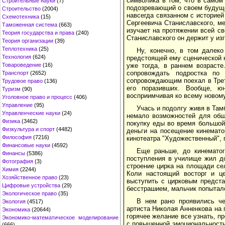
символика в том, что в самом
Строительные науки
(7)
подозревающий о своем будуще
Строительство
(2004)
навсегда связанном с историе
Схемотехника
(15)
Сергеевича Станиславского, ме
Таможенная система
(663)
изучает на протяжении всей св
Теория государства и права
(240)
Станиславского он держит у изг
Теория организации
(39)
Теплотехника
(25)
Ну, конечно, в том далек
Технология
(624)
предстоящей ему сценической к
Товароведение
(16)
уже тогда, в раннем возрасте
сопровождать подростка по
Транспорт
(2652)
сопровождающим поехал в Трет
Трудовое право
(136)
его поразивших. Вообще, ю
Туризм
(90)
восприимчивая ко всему новому
Уголовное право и процесс
(406)
Управление
(95)
Учась и подолгу живя в Там
Управленческие науки
(24)
немало возможностей для общ
Физика
(3462)
покупку еды во время большой
Физкультура и спорт
(4482)
деньги на посещение кинемато
Философия
(7216)
кинотеатра "Художественный",
Финансовые науки
(4592)
Еще раньше, до кинематог
Финансы
(5386)
поступления в училище жил до
Фотография
(3)
строение цирка на площади се
Химия
(2244)
Коли настоящий восторг и ц
Хозяйственное право
(23)
выступить с цирковым предста
Цифровые устройства
(29)
бесстрашием, мальчик попыталс
Экологическое право
(35)
В нем рано проявились че
Экология
(4517)
артиста Николая Анненкова на 
Экономика
(20644)
горячее желание все узнать, пр
Экономико-математическое моделирование
с повышенной эмоциональность
(666)