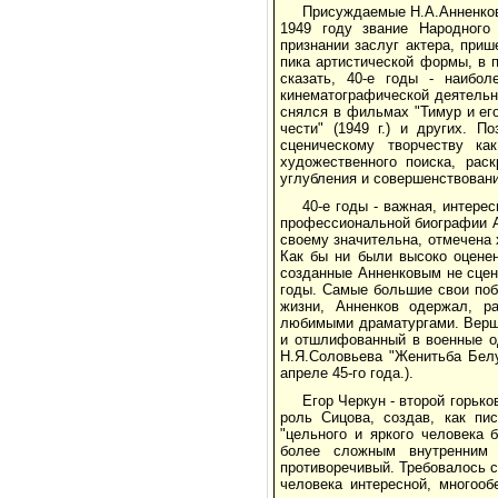
Присуждаемые Н.А.Анненкову
1949 году звание Народного
признании заслуг актера, приш
пика артистической формы, в 
сказать, 40-е годы - наибол
кинематографической деятельн
снялся в фильмах "Тимур и его к
чести" (1949 г.) и других. П
сценическому творчеству к
художественного поиска, рас
углубления и совершенствовани
40-е годы - важная, интере
профессиональной биографии А
своему значительна, отмечена 
Как бы ни были высоко оцене
созданные Анненковым не сцене
годы. Самые большие свои побе
жизни, Анненков одержал, ра
любимыми драматургами. Верши
и отшлифованный в военные од
Н.Я.Соловьева "Женитьба Белу
апреле 45-го года.).
Егор Черкун - второй горько
роль Сицова, создав, как пи
"цельного и яркого человека 
более сложным внутренним 
противоречивый. Требовалось с
человека интересной, многоо