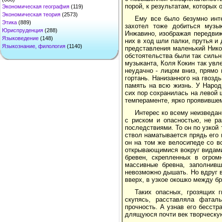
порой, к результатам, которых 
Экономическая география
(119)
Экономическая теория
(2573)
Ему все было безумно инте
Этика
(889)
захотел тоже добиться музы
Юриспруденция
(288)
Инжавино, изображая передвиж
Языковедение
(148)
них в ход шли палки, прутья и
Языкознание, филология
(1140)
представления маленький Нико
обстоятельства были так сильн
музыканта, Коля Кокин так увл
неудачно - лицом вниз, прямо 
гортань. Нанизанного на гвозд
память на всю жизнь. У Народ
сих пор сохранилась на левой 
темпераменте, ярко проявившем
Интерес ко всему неизведа
с риском и опасностью, не р
последствиями. То он по узкой 
ствол наматывается прядь его 
он на том же велосипеде со в
открывающимися вокруг видами,
бревен, скрепленных в огром
массивные бревна, заполнивш
невозможно дышать. Но вдруг в
вверх, в узкое окошко между б
Таких опасных, грозящих 
скупясь, расставляла фатал
прочность. А узнав его бесст
длящуюся почти век творческую