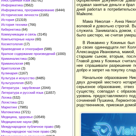
оформления документов давал
Иностранный язык
(62791)
отдавал занятые деньги и бра
Информатика
(3562)
дней работал в потребительск
Информатика, программирование
(6444)
Майкопе.
Исторические личности
(2165)
История
(21319)
Мама Николая - Анна Никола
История техники
(766)
волевой и довольно строгой. В
Кибернетика
(64)
служила. Занималась домом, с
Коммуникации и связь
(3145)
было шестеро, не считая умерш
Компьютерные науки
(60)
В Инжавино у Кокиных был 
Косметология
(17)
до своих одиннадцати лет Кол
Краеведение и этнография
(588)
Александра Ивановича, мамой, 
Краткое содержание произведений
(1000)
старшим сыном, вторым, посл
Криминалистика
(106)
Главой дома у Кокиных считала
Криминология
(48)
нее спрашивали разрешение п
Криптология
(3)
добро и запрет на покупку сла
Кулинария
(1167)
Начальное образование Ник
Культура и искусство
(8485)
двух дочерей местного нотари
Культурология
(537)
серьезное образование, отве
Литература : зарубежная
(2044)
существу, совпадал с образов
Литература и русский язык
(11657)
уровень предоставляемого под
Логика
(532)
сочинений Пушкина, Лермонтов
Логистика
(21)
родственников, приезжая домой
Маркетинг
(7985)
Математика
(3721)
Медицина, здоровье
(10549)
Медицинские науки
(88)
Международное публичное право
(58)
Международное частное право
(36)