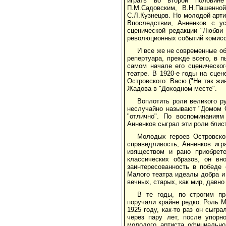
играть во второй половине
П.М.Садовским, В.Н.Пашенно
С.Л.Кузнецов. Но молодой арт
Впоследствии, Анненков с у
сценической редакции "Любви 
революционных событий комисс
И все же не современные об
репертуара, прежде всего, в 
самом начале его сценическог
театре. В 1920-е годы на сце
Островского: Васю ("Не так жи
Жадова в "Доходном месте".
Воплотить роли великого р
неслучайно называют "Домом О
"отлично". По воспоминаниям
Анненков сыграл эти роли блис
Молодых героев Островско
справедливость, Анненков игр
изяществом и рано приобрет
классических образов, он в
заинтересованность в победе
Малого театра идеалы добра и 
вечных, старых, как мир, давно
В те годы, по строгим п
поручали крайне редко. Роль М
1925 году, как-то раз он сыгр
через пару лет, после упорн
молодого артиста официально