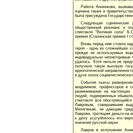
Работа Анненкова, вызвав
оценена также и правительство
была присуждена Государственн
Следующая сценическая 
общественный резонанс и по
спектакле "Великая сила" Б.
премия (Сталинская премия I ст
Вновь перед ним стояла за
героя - одна из сложнейших с
прежде не используемых выра
индивидуально неповторимые ч
удалось. Хотя нельзя не пред
получили такую высокую госу
идеологической направленност
в духе эпохи социалистическог
События пьесы разворачив
академиков, профессоров и с
размежеванию на настоящих н
людей, подверженных обывател
спектакля все обостряющийся
Лавровым, совершившим выд
Милягиным, не дающим средс
Лаврова, тратящим деньги на и
к делу усугублялось его веро
значения русской науки.
Лавров в исполнении Анне