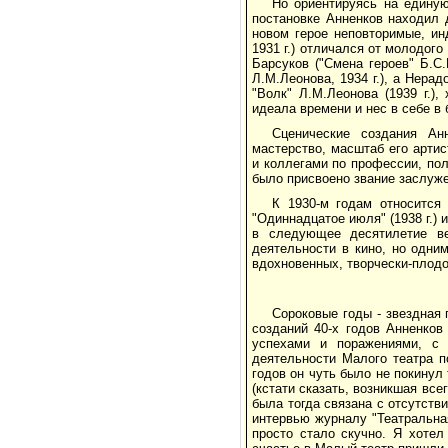
Но ориентируясь на едину
постановке Анненков находил 
новом герое неповторимые, ин
1931 г.) отличался от молодого
Барсуков ("Смена героев" Б.С
Л.М.Леонова, 1934 г.), а Нерад
"Волк" Л.М.Леонова (1939 г.)
идеала времени и нес в себе в
Сценические создания Ан
мастерство, масштаб его артис
и коллегами по профессии, пол
было присвоено звание заслуже
К 1930-м годам относится 
"Одиннадцатое июля" (1938 г.)
в следующее десятилетие ве
деятельности в кино, но одни
вдохновенных, творчески-плодо
Сороковые годы - звездная
созданий 40-х годов Анненков
успехами и поражениями, с 
деятельности Малого театра п
годов он чуть было не покинул
(кстати сказать, возникшая все
была тогда связана с отсутств
интервью журналу "Театральная 
просто стало скучно. Я хотел