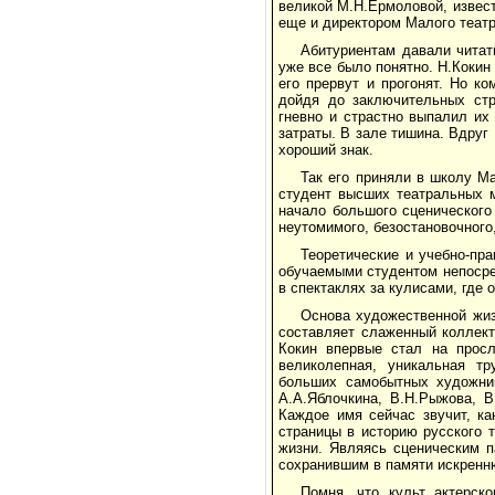
великой М.Н.Ермоловой, извест
еще и директором Малого театр
Абитуриентам давали читат
уже все было понятно. Н.Кокин
его прервут и прогонят. Но к
дойдя до заключительных стр
гневно и страстно выпалил их
затраты. В зале тишина. Вдруг
хороший знак.
Так его приняли в школу Ма
студент высших театральных м
начало большого сценического
неутомимого, безостановочного
Теоретические и учебно-пр
обучаемыми студентом непосре
в спектаклях за кулисами, где 
Основа художественной жиз
составляет слаженный коллект
Кокин впервые стал на прос
великолепная, уникальная т
больших самобытных художник
А.А.Яблочкина, В.Н.Рыжова, В
Каждое имя сейчас звучит, к
страницы в историю русского 
жизни. Являясь сценическим п
сохранившим в памяти искренн
Помня, что культ актерск