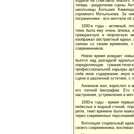
ходили на спектакль Малого т
теперь - разделение сцены. Акт
школьницы Больших Каменщик
скромного Мотылькова. За ни
пограничники - все мечтали об 
1930-е годы - активный, п
тема была ему очень близка, 
гражданскую и творческую ак
изображал абстрактный идеал, 
связан со своим временем, с
современников.
Новое время рождает новых
бьется над разгадкой идеальн
определяющие гуманистиче
профессиональной карьеры арт
себе иное содержание, иную 
сцене в различной эстетике, с
Анненков жил, взрослел и 
его личной биографии. Его 
настроения, устремления и меч
1930-е годы - время первых
небесных и водный стихий, пор
ритм, темп времени были мажо
через современных персонажей 
Воплощая социальный идеал
своего современника, воспевал