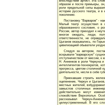
впоследствии артист, эта сло
образом и после премьеры, он,
роли предельной силы выразит
историю русского театра, и в
поколению.
Постановку "Варваров" - на
Малый театр осуществил в ф
образованного сословия, о р
России, автор приходил к неу
многое ожидать, люди, пол
ответственности, не оправда
Цыганов оказывались, по Горьк
цивилизацией обыватели уездно
Следуя за автором, поста
вскрывали "варварскую" сущнос
отступничеством от миссии, к 
Н. Анненков в роли Черкуна и
интеллигентов-технократов, к
прогресса, цветом столичной к
деятельности, несли в себе гу
Приехавшие строить желез
оцепенение, Черкун и Цыганов
местных жителей, взбудоражил
замыслов столичных инженер
действительно могут измени
спокойствие Верхополья. Осо
рассказывал Черкун-Аннен
целеустремленный. В его слов