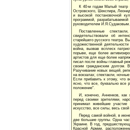
К 40-м годам Малый театр 
Островского, Шекспира, Леони
и высокой постановочной ку
программой, разрабатываемой
руководителем И.Я.Судаковым.
Поставленные спектакл
свидетельствовали об интенс
старейшего русского театра. В
художественной деятельности
война, вызвав всплеск патри
порыве, еще более активизир
артистов для еще более напряже
писал после войны главный ре
своим гражданским долгом. В
Разучивание новых вещей, репе
на вокзалах; спектакли, ночные
Если прибавить к этому, что 
ясно, что все, буквально все 
положение".
И, конечно, Анненков, как
перед своими зрителями, нар
принимал живейшие участие 
искусство, все силы, весь сво
Перед самой войной, в июне
две большие группы. Одна час
Украине. В год, предшествующ
Красной Армии, расположенн