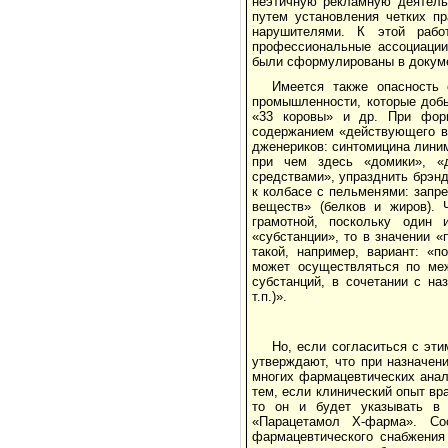
неэтичную рекламную деятель
путем установления четких п
нарушителями. К этой работ
профессиональные ассоциации
были сформулированы в докумен
Имеется также опасность 
промышленности, которые добь
«33 коровы» и др. При фор
содержанием «действующего в
дженериков: синтомицина линим
при чем здесь «домики», «
средствами», упразднить брэнд
к колбасе с пельменями: запр
веществ» (белков и жиров). 
грамотной, поскольку один 
«субстанции», то в значении 
такой, например, вариант: «
может осуществляться по ме
субстанций, в сочетании с на
т.п.)».
Но, если согласиться с эт
утверждают, что при назначен
многих фармацевтических анал
тем, если клинический опыт в
то он и будет указывать в 
«Парацетамол Х-фарма». Соо
фармацевтического снабжения 