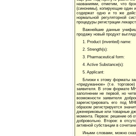
названиями, отметим, что бр
(синонимы), копирующие один и
содержат одно и то же дейс
нормальной регуляторной сис
процедуры регистрации лекарст
Важнейшие данные унифиц
продажу новый продукт выгляд
1. Product (invented) name:
2. Strength(s):
3. Pharmaceutical form:
4. Active Substance(s):
5. Applicant:
Близки к этому форматы за
«придуманное» (т.е. торгово
заявителя. В этом формате МН
заполнении не первой, но чет
возможности заявителя добро
зарегистрировать его под М
образом регистрируется значи
дженериковые или товарные дже
момента. Первое: решение об о
добровольно. Второе: в отсут
активной субстанции в сочетан
Иными словами, можно сказ