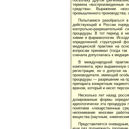
поскольку другой (региональн
термина «воспроизведенные л
средства». Выражение «вос
промышленного производства; он
Попытаемся разобраться в
действующий в России порядо
контрольно-разрешительной с
процедуры. В тот период в н
химии и фармакологии. Исходя
определенной структурной ф
медицинской практике на осн
вопросам принимал (тогда так
сначала допускалась к медици
В международной практик
компонента, ярко выраженную с
регистрации, но о допуске на 
производителя, имеющий особы
процедуры — разрешение на пр
препарата конкретным пациент
врачом, который и несет персо
Несколько лет назад росси
дозированные формы определе
идеологически эта процедура 
понятием «лекарственные ср
непонимание многими работн
вещества (научным, химическим
Представляется очевидным,
еще раз подчеркнуть различи