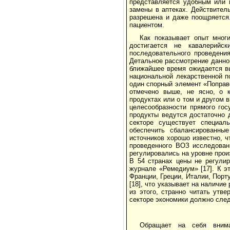
представляется удобным или в
замены в аптеках. Действител
разрешена и даже поощряется
пациентом.
Как показывает опыт мног
достигается не кавалерийс
последовательного проведени
Детальное рассмотрение данно
ближайшее время ожидается вы
национальной лекарственной п
один спорный элемент «Поправо
отмечено выше, не ясно, о к
продуктах или о том и другом 
целесообразности прямого гос
продукты ведутся достаточно 
секторе существует специаль
обеспечить сбалансированны
источников хорошо известно, ч
проведенного ВОЗ исследовани
регулировались на уровне прои
В 54 странах цены не регулир
журнале «Ремедиум» [17]. К э
Франции, Греции, Италии, Порт
[18], что указывает на наличи
из этого, странно читать утв
секторе экономики должно сле
Обращает на себя внима