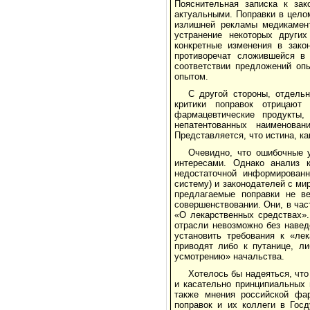
Пояснительная записка к зак
актуальными. Поправки в цело
излишней рекламы медикамент
устранение некоторых други
конкретные изменения в зако
противоречат сложившейся в 
соответствии предложений оп
опытом.
С другой стороны, отдель
критики поправок отрицают 
фармацевтические продукты,
непатентованных наименован
Представляется, что истина, ка
Очевидно, что ошибочные 
интересами. Однако анализ 
недостаточной информированн
систему) и законодателей с ми
предлагаемые поправки не ве
совершенствовании. Они, в час
«О лекарственных средствах».
отрасли невозможно без навед
установить требования к «ле
приводят либо к путанице, л
усмотрению» начальства.
Хотелось бы надеяться, что
и касательно принципиальных 
также мнения российской фар
поправок и их коллеги в Гос