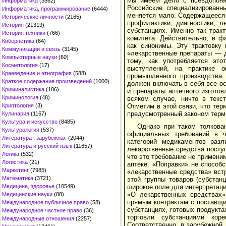
мы имеем дело с псевдопонят
Информатика
(3562)
Российские специализированн
Информатика, программирование
(6444)
меняется мало. Содержащееся 
Исторические личности
(2165)
профилактики, диагностики, л
История
(21319)
субстанциях. Именно так трак
История техники
(766)
комитета. Действительно, в ф
Кибернетика
(64)
как синонимы. Эту трактовку
Коммуникации и связь
(3145)
«лекарственные препараты — д
Компьютерные науки
(60)
тому, как употребляется эт
Косметология
(17)
выступлений, на практике 
Краеведение и этнография
(588)
промышленного производства.
Краткое содержание произведений
(1000)
должен включать в себя все о
Криминалистика
(106)
и препараты аптечного изготов
Криминология
(48)
всяком случае, ничто в текс
Криптология
(3)
Отметим в этой связи, что тер
предусмотренный законом терм
Кулинария
(1167)
Культура и искусство
(8485)
Однако при таком толкова
Культурология
(537)
официальных требований в ча
Литература : зарубежная
(2044)
категорий медикаментов разл
Литература и русский язык
(11657)
лекарственные средства поступ
Логика
(532)
что это требование не примени
Логистика
(21)
аптеке. «Поправки» не способ
Маркетинг
(7985)
«лекарственные средства» вст
Математика
(3721)
этой группы товаров (субстан
Медицина, здоровье
(10549)
широкое поле для интерпретации
«О лекарственных средствах»
Медицинские науки
(88)
прямым контрактам с поставщик
Международное публичное право
(58)
субстанциях, готовых продукт
Международное частное право
(36)
торговли субстанциями кор
Международные отношения
(2257)
Соответственно, в зарубежной