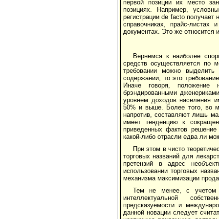
первой позиции их место за
позициях. Например, условн
регистрации de facto получает
справочниках, прайс-листах 
документах. Это же относится и
Вернемся к наиболее спор
средств осуществляется по м
требовании можно выделить 
содержании, то это требовани
Иначе говоря, положение 
брэндированными дженериками 
уровнем доходов населения и
50% и выше. Более того, во м
напротив, составляют лишь ма
имеет тенденцию к сокращен
приведенных фактов решение 
какой-либо отрасли едва ли мо
При этом в чисто теоретиче
торговых названий для лекарс
претензий в адрес необъект
использовании торговых назва
механизма максимизации прода
Тем не менее, с учетом 
интеллектуальной собстве
предсказуемости и междунаро
данной новации следует считат