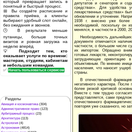
который превращает запись в
депутатов и сенаторов и со
понятный и быстрый процесс.
средствах». Для удобства 
📅 Вы создаёте расписание и
лекарственных средствах» был п
правила приёма, а клиенты
обновлении и уточнении. Напр
выбирают удобный слот онлайн,
1938 г. внесено уже более 
без ожидания и звонков.
необходимой, поскольку он и
менялся, в частности в 2000, 200
🕒 В результате меньше
путаницы, больше точных
Необходимость дальнейших 
визитов и ровная загрузка на
документе отмечается наличи
частности, о большом числе с
неделю вперёд.
их импортом. Обращено вним
💡
Подходит тем, кто
готовых лекарств, неконтролир
оказывает услуги по времени:
затрудняющее ориентацию в
мастерам, студиям, кабинетам
объективным. По мнению иници
и небольшим командам.
населения, что наносит ущерб
✅
Начать пользоваться сервисом
страны.
В отечественной фармацев
негативного характера. После
более резкой критикой основн
Вместе с тем трудно согласит
представляется, сами предлож
Разделы
отечественного фармацевтичес
Авиация и космонавтика
(304)
повторяя уже сказанного, но з
Административное право
(123)
Арбитражный процесс
(23)
Архитектура
(113)
Астрология
(4)
Астрономия
(4814)