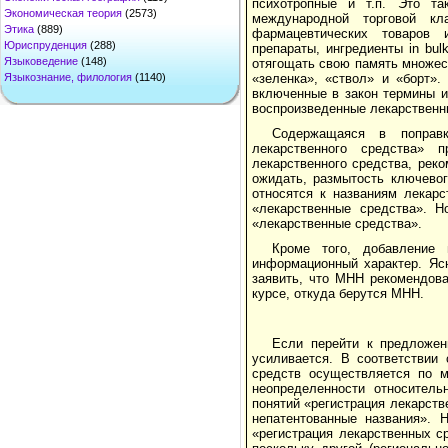
психотропные и т.п. Это та
Экономическая теория
(2573)
международной торговой кл
Этика
(889)
фармацевтических товаров и
Юриспруденция
(288)
препараты, ингредиенты in bul
Языковедение
(148)
отягощать свою память множест
«зеленка», «ствол» и «борт».
Языкознание, филология
(1140)
включенные в закон термины и
воспроизведенные лекарственны
Содержащаяся в поправк
лекарственного средства» 
лекарственного средства, рек
ожидать, размытость ключевог
относятся к названиям лекарс
«лекарственные средства». Н
«лекарственные средства».
Кроме того, добавление
информационный характер. Ясн
заявить, что МНН рекомендова
курсе, откуда берутся МНН.
Если перейти к предложен
усиливается. В соответствии 
средств осуществляется по м
неопределенности относитель
понятий «регистрация лекарст
непатентованные названия». 
«регистрация лекарственных с