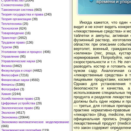
Строительство
(2004)
Схемотехника
(15)
Таможенная система
(663)
Теория государства и права
(240)
Теория организации
(39)
Иногда кажется, что один 
Теплотехника
(25)
видит и не хочет видеть конкр
Технология
(624)
«лекарственные средства» и мо
Товароведение
(16)
таблетки и ампулы, активная 
Транспорт
(2652)
фузионный раствор, изготовле
Трудовое право
(136)
областях при описании событи
Туризм
(90)
вертолет, военный, граждански
Уголовное право и процесс
(406)
«зеленка» (лес, роща, куста
Управление
(95)
нормирования. Попробуйте, нап
Управленческие науки
(24)
скорострельности и т.п. Не ле
разводить костер и готовить н
Физика
(3462)
чужом саду. Аналогичная 
Физкультура и спорт
(4482)
«лекарственные средства» в т
Философия
(7216)
пищевыми продуктами, космети
Финансовые науки
(4592)
Однако для установления т
Финансы
(5386)
безопасности и качества, а
Фотография
(3)
использование специальных те
Химия
(2244)
продукта и разделов лекарств
Хозяйственное право
(23)
должны быть одни нормы и пра
Цифровые устройства
(29)
— третьи, для готовых препар
Экологическое право
(35)
практике нормативно-правовые
Экология
(4517)
«лекарство» (drug, medicine, m
Экономика
(20644)
официнальная пропись (magistr
Экономико-математическое моделирование
лекарственный продукт (medicina
(666)
что закон содержит определен
Экономическая география
(119)