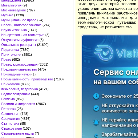
Менеджмент
(12491)
этих двух категорий товаро
Металлургия
(91)
укрепления систем качества во
Москвоведение
(797)
привлечь внимание работнико
Музыка
(1338)
исходными материалами для 
Муниципальное право
(24)
терминологической путаницы:
Налоги, налогообложение
(214)
средства», не разъясняя его.
Наука и техника
(1141)
Начертательная геометрия
(3)
Оккультизм и уфология
(8)
Остальные рефераты
(21692)
Педагогика
(7850)
Политология
(3801)
Право
(682)
Право, юриспруденция
(2881)
Предпринимательство
(475)
Прикладные науки
(1)
Промышленность, производство
(7100)
Психология
(8692)
психология, педагогика
(4121)
Радиоэлектроника
(443)
Реклама
(952)
Религия и мифология
(2967)
Риторика
(23)
Сексология
(748)
Социология
(4876)
Статистика
(95)
Страхование
(107)
Строительные науки
(7)