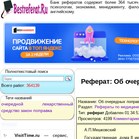
Банк рефератов содержит более 364 тыся
психологии, экономике, менеджменту, фило
английскому.
Полнотекстовый поиск
Реферат: Об оче
Всего работ:
364139
Теги названий
Название: Об очередных поправ
очередной
лекарственный
Раздел:
Рефераты по медицине
средство
закон
поправка
Тип:
реферат
Добавлен 01:34:5
Просмотров: 4199
Комментариев
Реклама
А.П.Мешковский
✨
VisitTime.ru
— сервис,
Государственная, дума 8 ию