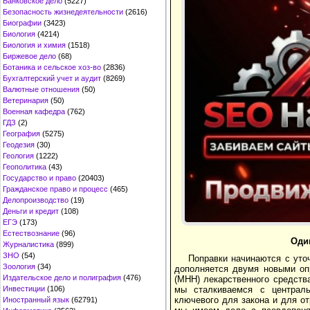
Банковское дело
(5227)
Безопасность жизнедеятельности
(2616)
Биографии
(3423)
Биология
(4214)
Биология и химия
(1518)
Биржевое дело
(68)
Ботаника и сельское хоз-во
(2836)
Бухгалтерский учет и аудит
(8269)
Валютные отношения
(50)
Ветеринария
(50)
Военная кафедра
(762)
ГДЗ
(2)
География
(5275)
Геодезия
(30)
Геология
(1222)
Геополитика
(43)
Государство и право
(20403)
Гражданское право и процесс
(465)
Делопроизводство
(19)
Деньги и кредит
(108)
ЕГЭ
(173)
Естествознание
(96)
Оди
Журналистика
(899)
ЗНО
(54)
Поправки начинаются с уто
Зоология
(34)
дополняется двумя новыми оп
Издательское дело и полиграфия
(476)
(МНН) лекарственного средств
Инвестиции
(106)
мы сталкиваемся с централь
ключевого для закона и для о
Иностранный язык
(62791)