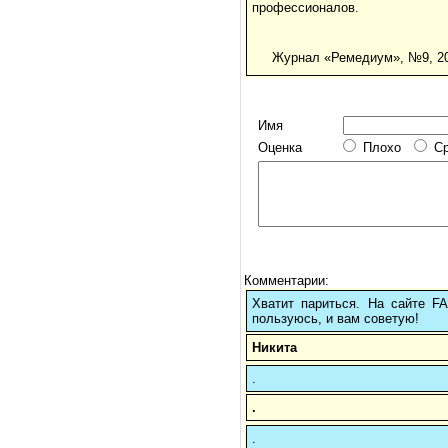
профессионалов.
Журнал «Ремедиум», №9, 20
Имя
Оценка
Плохо
С
Комментарии:
Хватит париться. На сайте 
пользуюсь, и вам советую!
Никита
.
.
.