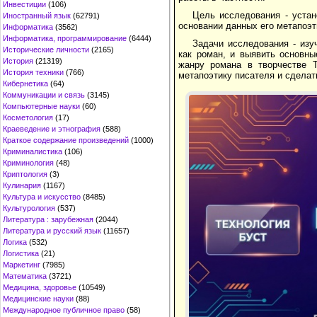
Инвестиции
(106)
Цель исследования - устан
Иностранный язык
(62791)
основании данных его метапоэт
Информатика
(3562)
Информатика, программирование
(6444)
Задачи исследования - изу
Исторические личности
(2165)
как роман, и выявить основны
История
(21319)
жанру романа в творчестве Т
История техники
(766)
метапоэтику писателя и сделат
Кибернетика
(64)
Коммуникации и связь
(3145)
Компьютерные науки
(60)
Косметология
(17)
Краеведение и этнография
(588)
Краткое содержание произведений
(1000)
Криминалистика
(106)
Криминология
(48)
Криптология
(3)
Кулинария
(1167)
Культура и искусство
(8485)
Культурология
(537)
Литература : зарубежная
(2044)
Литература и русский язык
(11657)
Логика
(532)
Логистика
(21)
Маркетинг
(7985)
Математика
(3721)
Медицина, здоровье
(10549)
Медицинские науки
(88)
Международное публичное право
(58)