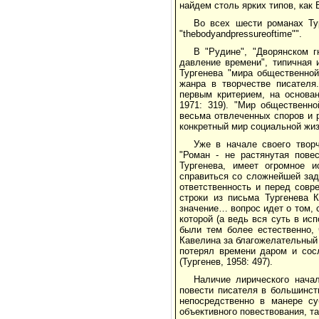
найдем столь ярких типов, как 
Во всех шести романах Ту
"thebodyandpressureoftime"".
В "Рудине", "Дворянском г
давление времени", типичная 
Тургенева "мира общественной
жанра в творчестве писателя
первым критерием, на основан
1971: 319). "Мир общественн
весьма отвлеченных споров и р
конкретный мир социальной жизн
Уже в начале своего твор
"Роман - не растянутая повес
Тургенева, имеет огромное и
справиться со сложнейшей зад
ответственность и перед совр
строки из письма Тургенева 
значение… вопрос идет о том, 
которой (а ведь вся суть в ис
были тем более естественно, 
Кавелина за благожелательный 
потерял времени даром и сос
(Тургенев, 1958: 497).
Наличие лирического нача
повести писателя в большинств
непосредственно в манере су
объективного повествования, т