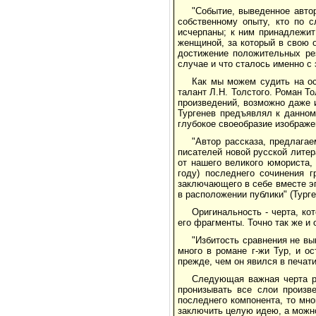
"Событие, выведенное автор
собственному опыту, кто по с
исчерпаны; к ним принадлежит
женщиной, за который в свою 
достижение положительных рез
случае и что сталось именно с э
Как мы можем судить на ос
талант Л.Н. Толстого. Роман Т
произведений, возможно даже 
Тургенев предъявлял к данном
глубокое своеобразие изображе
"Автор рассказа, предлага
писателей новой русской литер
от нашего великого юмориста, 
году) последнего сочинения г
заключающего в себе вместе эп
в расположении публики" (Турген
Оригинальность - черта, ко
его фрагменты. Точно так же и
"Избитость сравнения не в
много в романе г-жи Тур, и о
прежде, чем он явился в печати"
Следующая важная черта ро
пронизывать все слои произве
последнего компонента, то мно
заключить целую идею, а можно