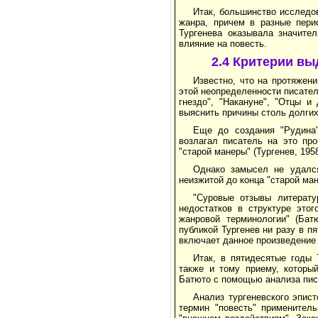
Итак, большинство исследов
жанра, причем в разные пери
Тургенева оказывала значите
влияние на повесть.
2.4 Критерии вы
Известно, что на протяжен
этой неопределенности писател
гнездо", "Накануне", "Отцы и
выяснить причины столь долгих
Еще до создания "Рудина"
возлагал писатель на это про
"старой манеры" (Тургенев, 1958
Однако замысел не удался
неизжитой до конца "старой ма
"Суровые отзывы литерату
недостатков в структуре этог
жанровой терминологии" (Батю
публикой Тургенев ни разу в п
включает данное произведение 
Итак, в пятидесятые годы 
также и тому приему, которы
Батюто с помощью анализа пис
Анализ тургеневского эпис
термин "повесть" применител