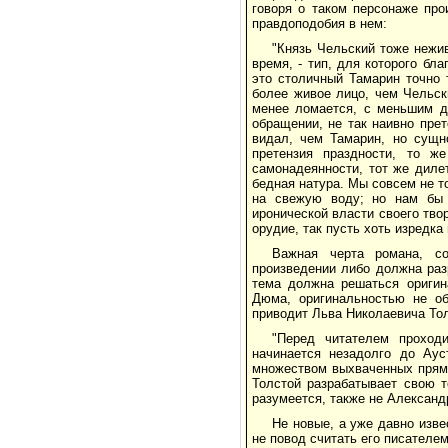
говоря о таком персонаже про
правдоподобия в нем:
"Князь Чельский тоже нежи
время, - тип, для которого бл
это столичный Тамарин точно 
более живое лицо, чем Чельск
менее ломается, с меньшим д
обращении, не так наивно пре
видал, чем Тамарин, но сущн
претензия праздности, то же
самонадеянности, тот же диле
бедная натура. Мы совсем не то
на свежую воду; но нам бы 
иронической власти своего тво
орудие, так пусть хоть изредка
Важная черта романа, со
произведении либо должна раз
тема должна решаться оригин
Дюма, оригинальностью не об
приводит Льва Николаевича Тол
"Перед читателем проход
начинается незадолго до Аус
множеством выхваченных прямо
Толстой разрабатывает свою т
разумеется, также не Александр
Не новые, а уже давно изв
не повод считать его писателе