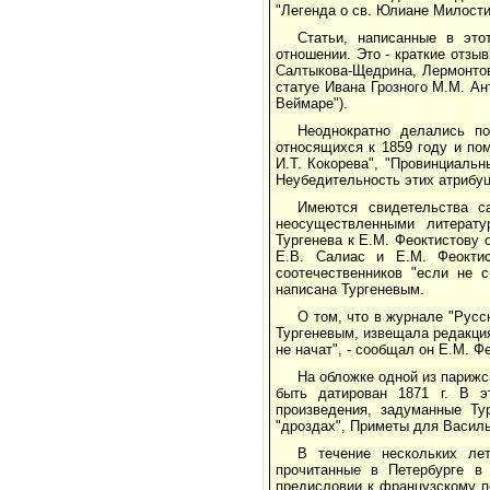
"Легенда о св. Юлиане Милостиво
Статьи, написанные в это
отношении. Это - краткие отзы
Салтыкова-Щедрина, Лермонтова
статуе Ивана Грозного М.М. Ан
Веймаре").
Неоднократно делались по
относящихся к 1859 году и по
И.Т. Кокорева", "Провинциальн
Неубедительность этих атрибуц
Имеются свидетельства с
неосуществленными литерату
Тургенева к Е.М. Феоктистову о
Е.В. Салиас и Е.М. Феоктис
соотечественников "если не с
написана Тургеневым.
О том, что в журнале "Русс
Тургеневым, извещала редакция
не начат", - сообщал он Е.М. Ф
На обложке одной из парижс
быть датирован 1871 г. В э
произведения, задуманные Ту
"дроздах", Приметы для Василь
В течение нескольких ле
прочитанные в Петербурге в
предисловии к французскому п