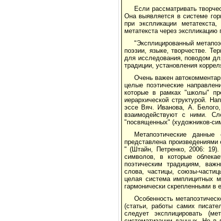
Если рассматривать творчес
Она выявляется в системе гор
при экспликации метатекста,
метатекста через экспликацию 
"Эксплицированный метапоэт
поэзии, языке, творчестве. Те
для исследования, поводом дл
традиции, установления корреля
Очень важен автокомментари
целые поэтические направлени
которые в рамках "школы" пр
иерархической структурой. На
эссе Вяч. Иванова, А. Белого
взаимодействуют с ними. Сло
"посвященных" (художников-си
Метапоэтические данные 
представлена произведениями о 
" (Штайн, Петренко, 2006: 19)
символов, в которые облекае
поэтическим традициям, важн
слова, частицы, союзы-частиц
целая система имплицитных м
гармонически скрепленными в е
Особенность метапоэтическо
(статьи, работы самих писате
следует эксплицировать (м
систематизации данных. Но в