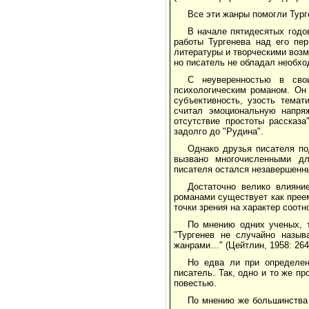
Все эти жанры помогли Тург
В начале пятидесятых годо
работы Тургенева над его пе
литературы и творческими воз
но писатель не обладал необхо
С неуверенностью в сво
психологическим романом. Он
субъективность, узость тема
считал эмоциональную напряж
отсутствие простоты рассказа
задолго до "Рудина".
Однако друзья писателя по
вызвано многочисленными дл
писателя остался незавершенн
Достаточно велико влияни
романами существует как прее
точки зрения на характер соотн
По мнению одних ученых, т
"Тургенев не случайно назыв
жанрами…" (Цейтлин, 1958: 264
Но едва ли при определен
писатель. Так, одно и то же п
повестью.
По мнению же большинства 