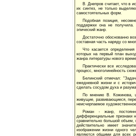
В. Днепров считает, что в 
их синтез, не только выделяю
самостоятельных форм.
Подобная позиция, несомн
поддержки она не получила. 
эпический жанр.
Достаточно обоснованно во
составная часть наряду со мног
Что касается определения 
которых на первый план выхо
жанра литературы нового време
Практически все исследова
процесс, многолинейность сюже
Белинский отмечал: "Задач
ежедневной жизни и с историч
сделать сосудом духа и разума 
По мнению В. Кожинова, ц
живущие, развивающиеся, пере
неисчерпаемое художественное 
Роман - жанр, постоян
дифференциальные признаки не
сравнительно большой объем, 
действительно имеет значит
изображении жизни одного че
являются общими для всех ро