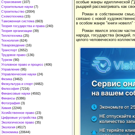
особые жанры идиллической ("Д
Страхование
(107)
рыцарей рассматривать как сво
Строительные науки
(7)
Строительство
(2004)
Роман в собственном смыс
Схемотехника
(15)
связано с новой художественно
Таможенная система
(663)
в особом жанре "книги новелл" 
Теория государства и права
(240)
Роман явился эпосом частн
Теория организации
(39)
народа, государства (вождей, 
Теплотехника
(25)
целого человеческого коллекти
Технология
(624)
Товароведение
(16)
Транспорт
(2652)
Трудовое право
(136)
Туризм
(90)
Уголовное право и процесс
(406)
Управление
(95)
Управленческие науки
(24)
Физика
(3462)
Физкультура и спорт
(4482)
Философия
(7216)
Финансовые науки
(4592)
Финансы
(5386)
Фотография
(3)
Химия
(2244)
Хозяйственное право
(23)
Цифровые устройства
(29)
Экологическое право
(35)
Экология
(4517)
Экономика
(20644)