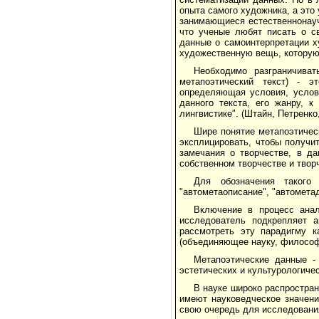
опыта самого художника, а это
занимающиеся естественнонауч
что ученые любят писать о с
данные о самоинтерпретации ху
художественную вещь, которую
Необходимо разграничиват
метапоэтический текст) - э
определяющая условия, условн
данного текста, его жанру, 
лингвистике". (Штайн, Петренко,
Шире понятие метапоэтическ
эксплицировать, чтобы получит
замечания о творчестве, в да
собственном творчестве и творч
Для обозначения такого 
"автометаописание", "автометад
Включение в процесс анал
исследователь подкрепляет 
рассмотреть эту парадигму к
(объединяющее науку, философ
Метапоэтические данные -
эстетических и культурологиче
В науке широко распростран
имеют науковедческое значени
свою очередь для исследования