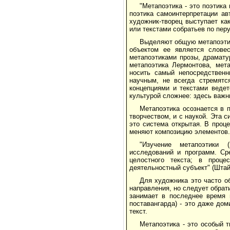
"Метапоэтика - это поэтика
поэтика самоинтерпретации ав
художник-творец выступает ка
или текстами собратьев по перу 
Выделяют общую метапоэтику
объектом ее является словес
метапоэтиками прозы, драмату
метапоэтика Лермонтова, мет
носить самый непосредственн
научным, не всегда стремятс
концепциями и текстами ведет
культурой сложнее: здесь важн
Метапоэтика осознается в 
творчеством, и с наукой. Эта с
это система открытая. В проц
меняют композицию элементов.
"Изучение метапоэтики (
исследований и программ. Сре
целостного текста; в проце
деятельностный субъект" (Штайн
Для художника это часто об
направления, но следует обрат
занимает в последнее время 
поставангарда) - это даже дом
текст.
Метапоэтика - это особый т