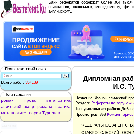
Банк рефератов содержит более 364 тыся
психологии, экономике, менеджменту, фило
английскому.
Полнотекстовый поиск
Дипломная раб
Всего работ:
364139
И.С. Т
Теги названий
Название: Жанры эпической про
роман
проза
метапоэтика
Раздел:
Рефераты по зарубежн
эпический
жанр
романа
поэтика
Тип:
дипломная работа
Добавл
метапоэтике
теория
Тургенев
Просмотров: 858
Комментариев:
ФЕДЕРАЛЬНОЕ АГЕНТСТВ
Реклама
СТАВРОПОЛЬСКИЙ ГОСУД