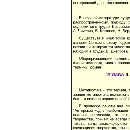
сегодняшний день однозначног
В научной литературе суще
распространенному, подходу, 
содержится в трудах Виссарион
А. Чичерин, В. Кожинов, Н. Вер
Существует и иная точка з
жанром. Согласно этому подход
поэзии синтезируются качества
находим в трудах В. Днепрова.
Общепризнанными являются
жизни человека, многопланов
термину "роман".
2Глава
I
Метапоэтика - это термин,
знания метапоэтика возникла в
быть, и сказано первое слово" (
В процессе работы над пр
"Авторский код в наибольшей 
анализа рефлексии, то есть
творчества, причем не всегда 
текста, когда эксплицируются
касающиеся творчества, языка,