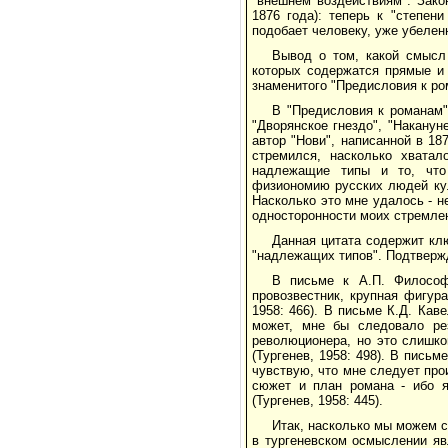
"внешнем воздействиям". Зако
1876 года): теперь к "степен
подобает человеку, уже убеленн
Вывод о том, какой смысл
которых содержатся прямые и 
знаменитого "Предисловия к ро
В "Предисловия к романам"
"Дворянское гнездо", "Накануне
автор "Нови", написанной в 18
стремился, насколько хватал
надлежащие типы и то, что 
физиономию русских людей ку
Насколько это мне удалось - н
односторонности моих стремлени
Данная цитата содержит кл
"надлежащих типов". Подтвержд
В письме к А.П. Философ
провозвестник, крупная фигур
1958: 466). В письме К.Д. Кав
может, мне бы следовало рез
революционера, но это слишко
(Тургенев, 1958: 498). В пись
чувствую, что мне следует прои
сюжет и план романа - ибо я
(Тургенев, 1958: 445).
Итак, насколько мы можем 
в тургеневском осмыслении яв