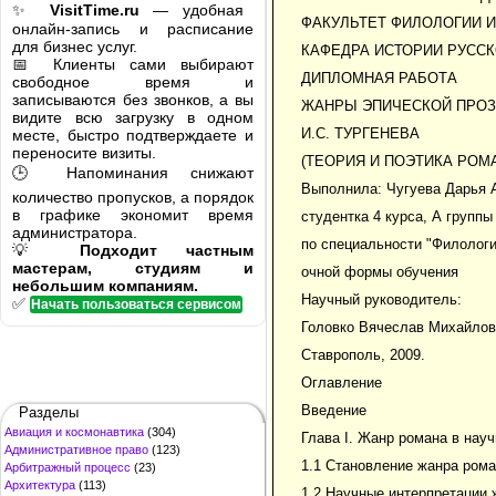
✨
VisitTime.ru
— удобная
ФАКУЛЬТЕТ ФИЛОЛОГИИ 
онлайн-запись и расписание
для бизнес услуг.
КАФЕДРА ИСТОРИИ РУСС
📅 Клиенты сами выбирают
ДИПЛОМНАЯ РАБОТА
свободное время и
записываются без звонков, а вы
ЖАНРЫ ЭПИЧЕСКОЙ ПРОЗ
видите всю загрузку в одном
И.С. ТУРГЕНЕВА
месте, быстро подтверждаете и
переносите визиты.
(ТЕОРИЯ И ПОЭТИКА РОМ
🕒 Напоминания снижают
Выполнила: Чугуева Дарья 
количество пропусков, а порядок
в графике экономит время
студентка 4 курса, А группы
администратора.
по специальности "Филологи
💡
Подходит частным
мастерам, студиям и
очной формы обучения
небольшим компаниям.
Научный руководитель:
✅
Начать пользоваться сервисом
Головко Вячеслав Михайлов
Ставрополь, 2009.
Оглавление
Введение
Разделы
Авиация и космонавтика
(304)
Глава I. Жанр романа в нау
Административное право
(123)
1.1 Становление жанра ром
Арбитражный процесс
(23)
Архитектура
(113)
1.2 Научные интерпретации 