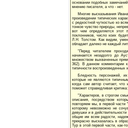
основании подобных замечаний
мнению писателя, а что - нет.
Многие высказывания Ивана
произведении типических харак
с редкостной чуткостью ко вся
тонкое чувство природы, непре
вот чем определяется этот п
поклонников, число коих будет
Л.Н. Толстом. Как видим, уме
обладает далеко не каждый лит
"Перед читателем проход
начинается незадолго до Аус
множеством выхваченных прямо
362). В данном комментарии к
типичности воспроизведенных х
Бледность персонажей, их
которые не являются типичным
когда сам автор считает, что
поможет справедливая критика:
"Характеров, в строгом смы
описания, посредством котор
повторяем мы, в первой части 
которому невозможно не сочув
девушки и в действительности 
общие им всем радости, надеж
прекрасно высказалась в обра
Тур в этой первой части, как-