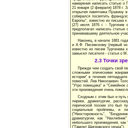
намерения написать статью о П
21 января (2 февраля) 1878 г. 
открытия памятника Пушкину в 
собирался посвятить французс
Европы", известно из письма к 
(27) июля 1876 г. - Тургене
предполагал написать статью о
принимавшему деятельное участ
Наконец, в начале 1881 год
и А.Ф. Писемскому (первый из
известно из писем Тургенева 
замысел писателя - статья о М.
2.3 Точки зр
Прежде чем создать свой пе
сложными эпическими жанрами
истории" в течение пятнадцати
повестей. Лев Николаевич Толс
"Утро помещика" и "Семейное с
эти произведения очень помогл
Сходным с этим был и путь к
лирике, драматургии, расска
лирической поэзии это был пу
социальные проблемы, и ли
("Неосторожность", "Безден
драматургии, как "Нахлебник
небольшого произведения, как 
("Гамлет Щигровского уезда").