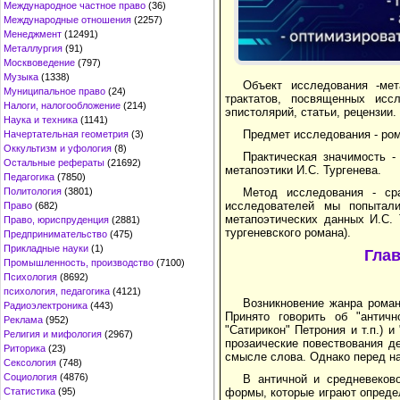
Международное частное право
(36)
Международные отношения
(2257)
Менеджмент
(12491)
Металлургия
(91)
Москвоведение
(797)
Музыка
(1338)
Объект исследования -мет
Муниципальное право
(24)
трактатов, посвященных исс
Налоги, налогообложение
(214)
эпистолярий, статьи, рецензии.
Наука и техника
(1141)
Предмет исследования - ром
Начертательная геометрия
(3)
Оккультизм и уфология
(8)
Практическая значимость 
Остальные рефераты
(21692)
метапоэтики И.С. Тургенева.
Педагогика
(7850)
Метод исследования - сра
Политология
(3801)
исследователей мы попытал
Право
(682)
метапоэтических данных И.С.
Право, юриспруденция
(2881)
тургеневского романа).
Предпринимательство
(475)
Прикладные науки
(1)
Гла
Промышленность, производство
(7100)
Психология
(8692)
психология, педагогика
(4121)
Возникновение жанра роман
Радиоэлектроника
(443)
Принято говорить об "антич
Реклама
(952)
"Сатирикон" Петрония и т.п.) 
Религия и мифология
(2967)
прозаические повествования д
Риторика
(23)
смысле слова. Однако перед на
Сексология
(748)
Социология
(4876)
В античной и средневеков
формы, которые играют опреде
Статистика
(95)