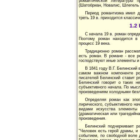
романтической литературы п
(Шатобриан, Новалис, Шлегель 
Период романтизма имел д
треть 19 в. приходится классич
1.2
С начала 19 в. роман опред
Поэтому роман находится в 
процесс 19 века.
Традиционно роман рассмат
есть роман. В романе - все р
господствуют иные элементы и и
В 1841 году В.Г. Белинский 
самом важном компоненте ро
писателей Белинский ставит р
Белинский говорит о таких не
субъективного начала. По мысл
произведениям холодными безли
Определяя роман как эпо
лирического, субъективного на
видами искусства элементы 
(драматическая или трагедийна
произведения.
Белинский подчеркивает р
"Человек есть герой драмы, и
событием, по свободной воле д