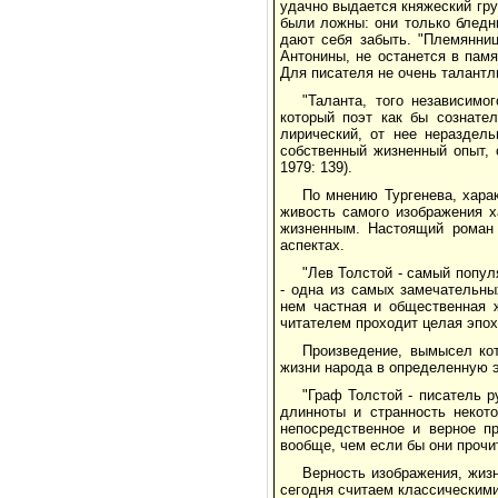
удачно выдается княжеский гру
были ложны: они только бледн
дают себя забыть. "Племянниц
Антонины, не останется в памя
Для писателя не очень талантл
"Таланта, того независимо
который поэт как бы сознател
лирический, от нее нераздел
собственный жизненный опыт, 
1979: 139).
По мнению Тургенева, хара
живость самого изображения х
жизненным. Настоящий роман 
аспектах.
"Лев Толстой - самый попул
- одна из самых замечательны
нем частная и общественная 
читателем проходит целая эпох
Произведение, вымысел ко
жизни народа в определенную э
"Граф Толстой - писатель р
длинноты и странность некот
непосредственное и верное п
вообще, чем если бы они прочит
Верность изображения, жиз
сегодня считаем классическими