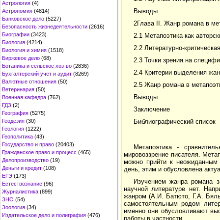
Астрология
(4)
Выводы
Астрономия
(4814)
Банковское дело
(5227)
2Глава II. Жанр романа в ме
Безопасность жизнедеятельности
(2616)
Биографии
(3423)
2.1 Метапоэтика как авторск
Биология
(4214)
2.2 Литературно-критическая
Биология и химия
(1518)
Биржевое дело
(68)
2.3 Точки зрения на специф
Ботаника и сельское хоз-во
(2836)
2.4 Критерии выделения жан
Бухгалтерский учет и аудит
(8269)
Валютные отношения
(50)
2.5 Жанр романа в метапоэт
Ветеринария
(50)
Выводы
Военная кафедра
(762)
ГДЗ
(2)
Заключение
География
(5275)
Геодезия
(30)
Библиографический список
Геология
(1222)
Геополитика
(43)
Государство и право
(20403)
Метапоэтика - сравнитель
Гражданское право и процесс
(465)
мировоззрение писателя. Метап
Делопроизводство
(19)
можно прийти к неожиданным 
Деньги и кредит
(108)
день, этим и обусловлена акту
ЕГЭ
(173)
Изучением жанра романа з
Естествознание
(96)
научной литературе нет. Нап
Журналистика
(899)
жанром (А.И. Батюто, Г.А. Бял
ЗНО
(54)
самостоятельным родом литер
Зоология
(34)
именно они обусловливают выс
Издательское дело и полиграфия
(476)
работы в частности.