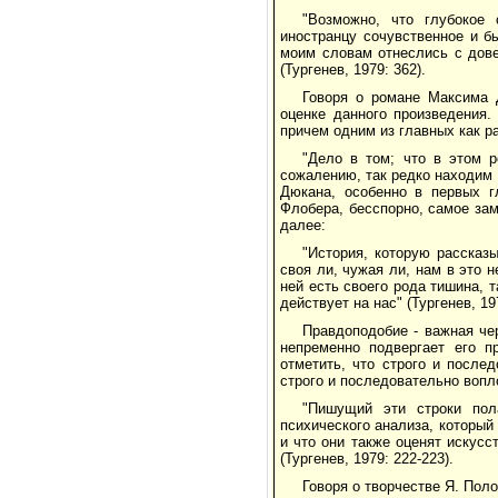
"Возможно, что глубокое
иностранцу сочувственное и б
моим словам отнеслись с дове
(Тургенев, 1979: 362).
Говоря о романе Максима 
оценке данного произведения.
причем одним из главных как р
"Дело в том; что в этом 
сожалению, так редко находим 
Дюкана, особенно в первых г
Флобера, бесспорно, самое зам
далее:
"История, которую рассказ
своя ли, чужая ли, нам в это н
ней есть своего рода тишина, 
действует на нас" (Тургенев, 197
Правдоподобие - важная че
непременно подвергает его п
отметить, что строго и после
строго и последовательно вопл
"Пишущий эти строки пола
психического анализа, который
и что они также оценят искусс
(Тургенев, 1979: 222-223).
Говоря о творчестве Я. Поло