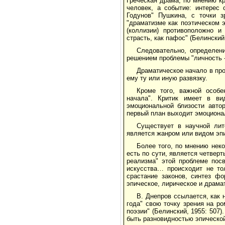
Греческая драма, по мнению кр
человек, а событие: интерес 
Годунов" Пушкина, с точки з
"драматизме как поэтическом э
(коллизии) противоположно и
страсть, как пафос" (Белинский,
Следовательно, определен
решением проблемы "личность -
Драматическое начало в про
ему ту или иную развязку.
Кроме того, важной особе
начала". Критик имеет в ви
эмоциональной близости авто
первый план выходит эмоционал
Существует в научной лит
является жанром или видом эп
Более того, по мнению неко
есть по сути, является четвер
реализма" этой проблеме пос
искусства… происходит не то
срастание законов, синтез фо
эпическое, лирическое и драма
В. Днепров ссылается, как 
года" свою точку зрения на 
поэзии" (Белинский, 1955: 507
быть разновидностью эпической 