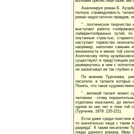
волнами прелестный оазис вест
Анализируя роман Б. Ауэрба
полную справедливость талант
роман недостаточно правдив, о
"…поэтическое творчество 
выступает работа соображаю
лабиринтообразных путей, по
опутанные страстью, старают
наступает торжество окончате
например, наполнен самыми и
жизненности и менее той сенти
Ахиллесову пятку ауэрбаховск
существуют в предстоящем ром
развернулись в нем с полното
не захватывал ее так глубоко и
По мнению Тургенева, уме
писатели, в таланте которых 
Понять, что такое художествен
"…великий талант может с
человеке - этому поразительн
отделаны изысканно, до мельч
одном из них нет и тени той п
(Тургенев, 1979: 220-221).
Если даже среди поистине 
то значительно чаще с таким 
разряда". К таким писателям Т
лицах данного романа, Иван С