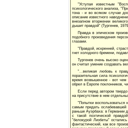
"Уступая известным "Вос
психологического анализа, "Пр
тона - и во всяком случае до
описание известного наводнения
внезапном вторжении великого
дышит правдой" (Тургенев, 1979
Правда в эпическом произв
подобного произведения персо
глазами.
"Правдой, искренней, страс
гнет холодного бремени, подавл
Тургенев очень высоко оцен
он считал умение создавать вел
"…великая любовь к прав
поразительная сила психологич
время возвышенное - вот чем 
обрел в Европе поклонников, чи
Если перед автором твердо
на присутствие в нем отдельны
"Попытки воспользоваться 
самым придать ослабевавшей 
раньше Ауэрбаха: в Германии д
с такой поэтической правдой
"белокурой Лизбеты" осталис
фантастический, как все прои