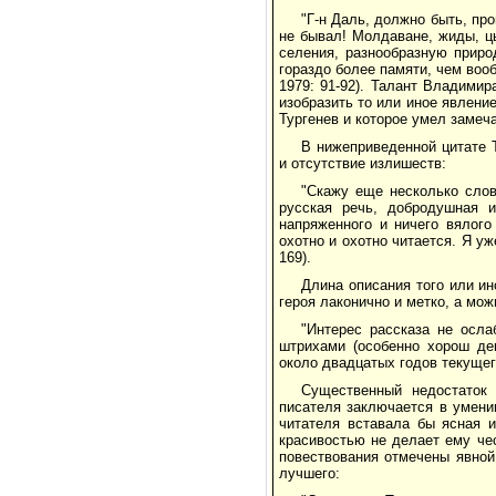
"Г-н Даль, должно быть, про
не бывал! Молдаване, жиды, цы
селения, разнообразную приро
гораздо более памяти, чем вооб
1979: 91-92). Талант Владими
изобразить то или иное явлени
Тургенев и которое умел замеча
В нижеприведенной цитате Т
и отсутствие излишеств:
"Скажу еще несколько слов
русская речь, добродушная и
напряженного и ничего вялого
охотно и охотно читается. Я уж
169).
Длина описания того или ин
героя лаконично и метко, а мож
"Интерес рассказа не осл
штрихами (особенно хорош дек
около двадцатых годов текущего
Существенный недостаток 
писателя заключается в умени
читателя вставала бы ясная и
красивостью не делает ему чес
повествования отмечены явной
лучшего: