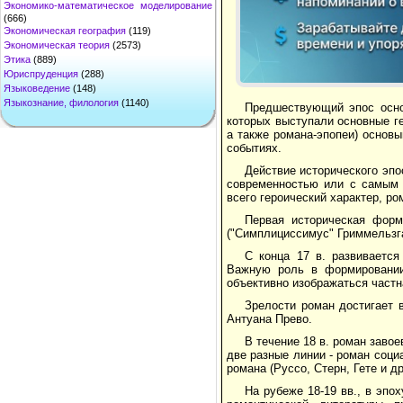
Экономико-математическое моделирование
(666)
Экономическая география
(119)
Экономическая теория
(2573)
Этика
(889)
Юриспруденция
(288)
Языковедение
(148)
Языкознание, филология
(1140)
Предшествующий эпос осно
которых выступали основные г
а также романа-эпопеи) основ
событиях.
Действие исторического эп
современностью или с самым 
всего героический характер, ро
Первая историческая форм
("Симплициссимус" Гриммельзга
С конца 17 в. развивается
Важную роль в формировании 
объективно изображаться частн
Зрелости роман достигает 
Антуана Прево.
В течение 18 в. роман заво
две разные линии - роман соци
романа (Руссо, Стерн, Гете и др
На рубеже 18-19 вв., в эпо