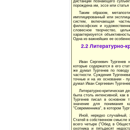
дистанции познающего субъек
порождена им, эссе или статья 
Таким образом, метапоэт
имплицированный или эксплици
систем, включающая частны
философских и художественны
словесное творчество, цел
характеризуется объективност
Одна из важнейших ее особенно
2.2 Литературно-к
Иван Сергеевич Тургенев 
которые содержатся в его стат
же думал Тургенев по поводу
частности. Суждения Тургенев
точные и на их основании - п
думал Иван Сергеевич Тургенев
Литературно-критическая де
была столь интенсивной, как в
Тургенев писал в основном т
значение для понимания ка
"Современника", в котором Тург
Иной, нередко случайный, 
Статей в собственном смысле эт
всего четыре ("Обед в Общест
охотника и пятьдесят недост