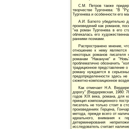
С.М. Петров также придер
творчестве Тургенева: "В "Р
Тургенева и особенности его ма
А.И. Батюто убедительно д
произведений как романов, пос
"на роман Тургенева в его ст
облекалась его художественна
ранними поэмами.
Распространено мнение, чт
отношению к нему являются 
некоторых романов писателя 
романам "Накануне" и "Новь
проблематично обозначить "ко
традиционное представление о 
роману нуждается в серьезных
предопределенности здесь не 
сюжетно-композиционное воздей
Как отмечает Н.А. Вердере
дорогу" (Вердеревская, 1980: 
годов XIX века, романа, для 
принцип композиционного постр
писатель не только стоит в ст
произведениях Герцена, Гонча
метода, прежде всего от налич
идеального, внимания к ге
детерминирования неприлож
исследователь считает наличие