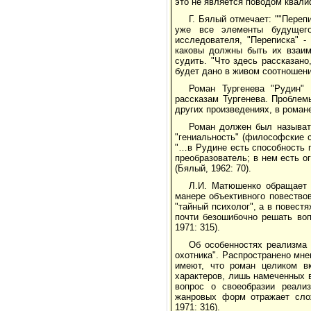
это не является поводом квали
Г. Бялый отмечает: ""Переп
уже все элементы будущего
исследователя, "Переписка" -
каковы должны быть их взаим
судить. "Что здесь рассказан
будет дано в живом соотношени
Роман Тургенева "Рудин"
рассказам Тургенева. Проблем
других произведениях, в роман
Роман должен был называть
"гениальность" (философские с
"…в Рудине есть способность п
преобразователь; в нем есть ог
(Бялый, 1962: 70).
Л.И. Матюшенко обращает 
манере объективного повествов
"тайный психолог", а в повестя
почти безошибочно решать воп
1971: 315).
Об особенностях реализма 
охотника". Распространено мне
имеют, что роман целиком вк
характеров, лишь намеченных в
вопрос о своеобразии реализ
жанровых форм отражает слож
1971: 316).