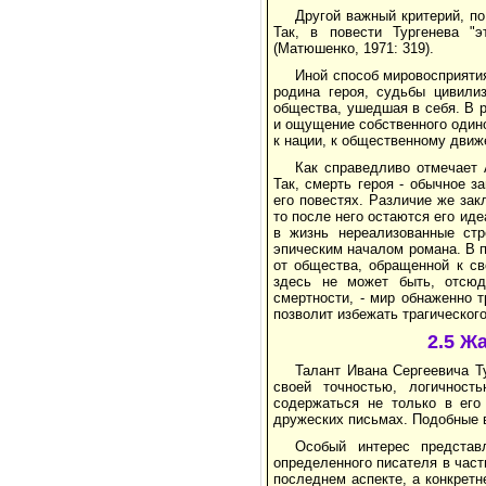
Другой важный критерий, по
Так, в повести Тургенева "
(Матюшенко, 1971: 319).
Иной способ мировосприятия
родина героя, судьбы цивилиз
общества, ушедшая в себя. В р
и ощущение собственного одино
к нации, к общественному движ
Как справедливо отмечает 
Так, смерть героя - обычное 
его повестях. Различие же зак
то после него остаются его ид
в жизнь нереализованные стр
эпическим началом романа. В 
от общества, обращенной к св
здесь не может быть, отсюд
смертности, - мир обнаженно т
позволит избежать трагического
2.5 Ж
Талант Ивана Сергеевича Т
своей точностью, логичност
содержаться не только в его
дружеских письмах. Подобные 
Особый интерес представ
определенного писателя в част
последнем аспекте, а конкретн